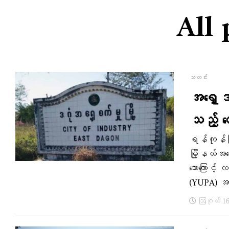
All 
သတင်း
အရှေ့ဒ
သည့် ထ
ရန်ကုန်မြို
မြို့နယ်အ
သောကြောင့်
(YUPA) အဖ
ဩဂုတ် 16