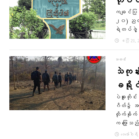
ဟိုပင်
ကချင်ပြည်
၂၀) ညတွင်
ရဲတပ်ဖွဲ့ဝ
ဧပြီ 21, 
သတင်း
သဲကုန်
ခရိုင
ပဲခူးတိုင
ဂိတ်၌ အထ
တိုက်ခိုက
က ပြောသည
ဖေ‌ဖော်ဝါရ