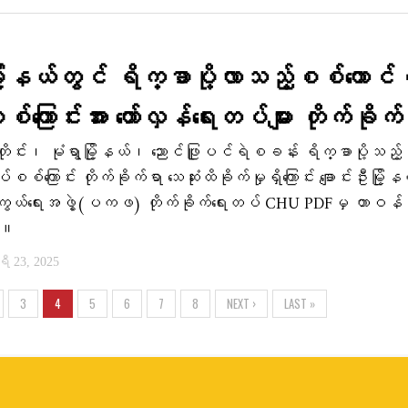
မြို့နယ်တွင် ရိက္ခာပို့လာသည့်စစ်ကောင်
ကြောင်းအား တော်လှန်ရေးတပ်များ တိုက်ခိုက်
တိုင်း၊ မုံရွာမြို့နယ်၊ ညောင်ဖြူပင်ရဲစခန်း ရိက္ခာပို့သည့
စ်ကြောင်း တိုက်ခိုက်ရာ သေဆုံးထိခိုက်မှုရှိကြောင်း ချောင်းဦးမြို့န
ကွယ်ရေးအဖွဲ့(ပကဖ) တိုက်ခိုက်​ရေးတပ် CHU PDFမှ တာဝန်ရ
်။
 23, 2025
3
4
5
6
7
8
NEXT ›
LAST »