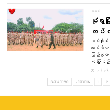
သတင်း
မုံရွာ
တပ်စစ်
စစ်ကိုင်း
ကောင်စီတပ်စ
ပြည်သူ့ကာ
က ပြောသည
ဇန်နဝါရီ
PAGE 4 OF 290
‹ PREVIOUS
1
2