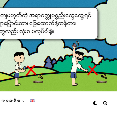
– ကမ္ဘောဒီးယား