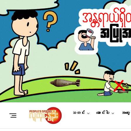
သတင်း
ဆောင်းပါး
အတွေ