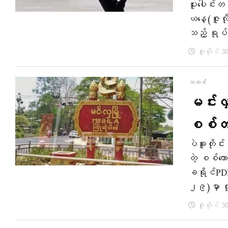
ပူးပေါင်းတပ
ယနေ့(ဇူလိ
သည့် ရုပ
ဇူလိုင် 3
သတင်း
မင်းလှမ
စစ်တပ
ပဲခူးတိုင်
တဲ့ စစ်ကေ
ခရိုင်P
၂၉)မှာ 
ဇူလိုင် 3