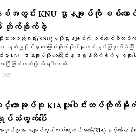
စ်အတွင်း KNU ဌာနချုပ်ကို စစ်ကောင
မ် တိုက်ခိုက်ခဲ့
ုးသားအစည်းအရုံး(KNU)ဗဟိုဌာနချုပ်ကို စစ်ကောင်စီတပ်
ရက်ညပိုင်းမှာ လေကြောင်းတိုက်ခိုက်မှုတစ်ရပ်ပြုလုပ်ခဲ့ပြီ
မှာ KNU ဌာနချုပ်ကို လေကြောင်းနဲ့ ဒရုန်းတိုက်ခိုက်မှု စုစုပေါ
 ရှိလာပြီဖြစ်တယ်လို့ သိရပါတယ်။
, 2025
္ဘောအုပ်စု KIAပူးပေါင်းတပ်တိုက်ခိုက
ုပ်သံထွက်ပေါ်
ာအုပ်စုအား ကချင်လွတ်လပ်ရေးတပ်မတော်(KIA)နှင့်တော်လှန်ရ