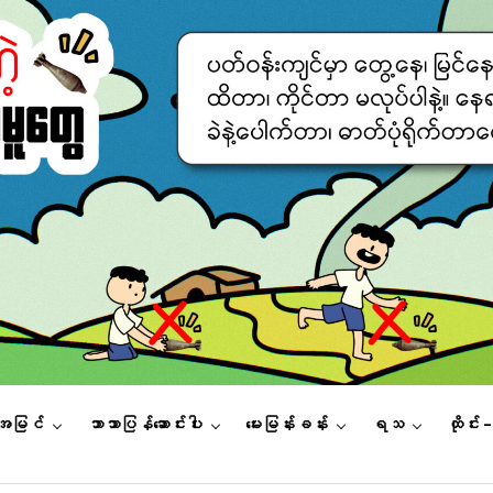
းအမြင်
ဘာသာပြန်ဆောင်းပါး
မေးမြန်းခန်း
ရသ
ထိုင်း 