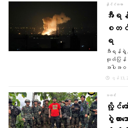
နိုင်ငံတကာ
အီရန်ရ
စတင်တိ
ရ
အီရန်ရဲ့ 
ထုတ်ပြန် 
အပါအဝင် န
ဇွန် 13, 
သတင်း
လွိုင်က
စွဲထား