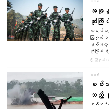
သတင်း
အခုနှ
သုံးကြိ
ကရင်အမျိ
ဩဂုတ် ၁၁ 
နှစ်အတွင်း
သုံးကြိမ်
ဩဂုတ် 12
သတင်း
စစ်သင်
သည့် ရ
စစ်သင်္ဘေ