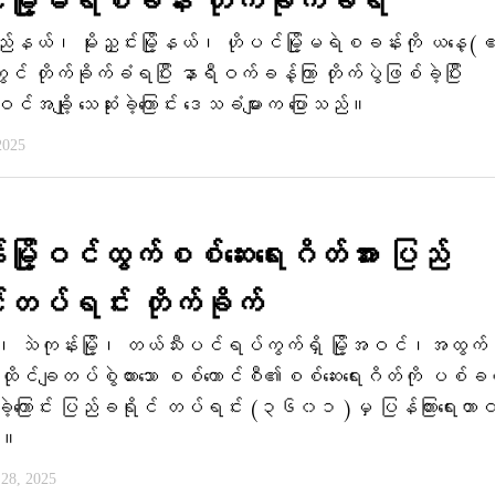
မြို့မရဲစခန်း တိုက်ခိုက်ခံရ
နယ်၊ မိုးညှင်းမြို့နယ်၊ ဟိုပင်မြို့မရဲစခန်းကို ယနေ့(ဧ
 တိုက်ခိုက်ခံရပြီး နာရီဝက်ခန့်ကြာ တိုက်ပွဲဖြစ်ခဲ့ပြီး
င်အချို့ သေဆုံးခဲ့ကြောင်း ဒေသခံများက ပြောသည်။
2025
းမြို့ဝင်ထွက်စစ်ဆေးရေးဂိတ်အား ပြည်
်တပ်ရင်း တိုက်ခိုက်
်း၊ သဲကုန်းမြို့၊ တယ်သီးပင်ရပ်ကွက်ရှိ မြို့အဝင်၊အထွက်
ိုင်ချတပ်စွဲထားသော စစ်ကောင်စီ၏စစ်ဆေးရေးဂိတ်ကို ပစ်ခ
်ခဲ့ကြောင်း ပြည်ခရိုင် တပ်ရင်း (၃၆၀၁ )မှ ပြန်ကြားရေးတာ
်။
ီ 28, 2025