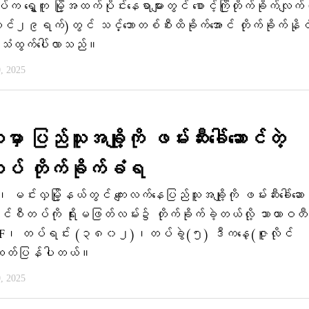
်က ရွှေ့ကူ မြို့အထက်ပိုင်းနေရာများတွင် စောင့်ကြိုတိုက်ခိုက်လျက်
ုင်၂၉ရက်)တွင် သင်္ဘောတစ်စီးထိခိုက်အောင် တိုက်ခိုက်နိုင
်သံထွက်ပေါ်လာသည်။
0, 2025
ှာ ပြည်သူအချို့ကို ဖမ်းဆီးခေါ်ဆောင်တဲ့
် တိုက်ခိုက်ခံရ
း၊ မင်းလှမြို့နယ်တွင် ကျေးလက်နေပြည်သူအချို့ကို ဖမ်းဆီးခေါ်ဆော
ာင်စီတပ်ကို ရိုးမဖြတ်လမ်း၌ တိုက်ခိုက်ခဲ့တယ်လို့ သာယာဝတီ
DF၊ တပ်ရင်း (၃၈၀၂)၊တပ်ခွဲ(၅) ဒီကနေ့(ဇူလိုင်
ထုတ်ပြန်ပါတယ်။
0, 2025