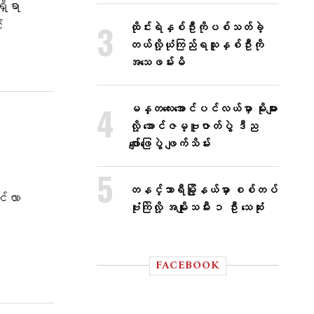
ရှိရာ
်
ထိုင်းရဲနှစ်ဦးကိုပစ်သတ်ခဲ့
တယ်လို့ယုံကြည်ရသူနှစ်ဦးကို
အသေဖမ်းမိ
မန္တလေးအောင်ပင်လယ်မှာ မိုးများ
လို့ အောင်ဇမ္ဗူဇာတ်ပွဲ ဒီည
ဖျော်ဖြေပွဲ ဖျက်သိမ်း
တနင်္သာရီမြို့နယ်မှာ စစ်တပ်
င်လာ
ဗုံးကြဲလို့ အမျိုးသမီး ၁ ဦး သေဆုံး
FACEBOOK