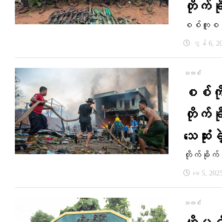
တိုက်ခ
စစ်ကူစစ်​က
ဇွန် 6, 2
သတင်း
စစ်ကို
တိုက်ခိ
သေဆုံး
တိုက်ခိုက
မေ 5, 202
သတင်း