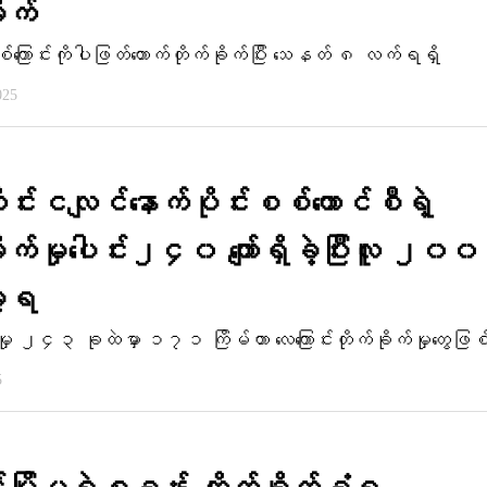
ိုက်
ြောင်းကိုပါဖြတ်​တောက်တိုက်ခိုက်ပြီး ​သေနတ် ၈ လက်ရရှိ
025
င်းငလျင်နောက်ပိုင်းစစ်ကောင်စီရဲ့
ုက်မှုပေါင်း၂၄၀ ကျော်ရှိခဲ့ပြီးလူ ၂၀၀ ကျ
ခဲ့ရ
်မှု ၂၄၃ ခုထဲမှာ ၁၇၁ ကြိမ်ဟာ လေကြောင်းတိုက်ခိုက်မှုတွေဖြစ
5