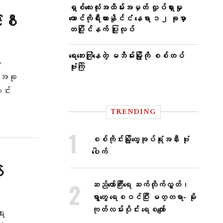
ရှစ်လေးလုံးအထိမ်းအမှတ် လှုပ်ရှားမှု
်စီ
တောင်ကိုရီးယားနိုင်ငံ နေရာ ၁၂ ခုမှာ
တပြိုင်နက် ပြုလုပ်
ရေဘေးကြုံနေတဲ့ မဘိမ်းမြို့ကို စစ်တပ်
က
ဗုံးကြဲ
း အခု
င်း
TRENDING
စစ်ကိုင်းမြို့ထွေအုပ်ရုံးအနီး ဗုံး
ပေါက်
်
ဆည်တော်ကြီးရေ ဆက်တိုက်လွှတ်၊
ရွာတွေ ရေစဝင်ပြီး မတ္တရာ- မိုး
ကုတ်လမ်းပိုင်း ရေစကျော်
ေး