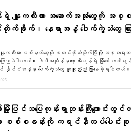
ဲ့ နျူကလီးယား အဆောက်အအုံတွေကို အစ္စ
ုက်ခိုက်၊ နေရာအနှံ့ ပေါက်ကွဲသံတွေ ကြာ
နျူကလီးယား ပစ်မှတ်တွေကို စတင်တိုက်ခိုက်ပြီလို့ အစ္စရေးက
ကြေညာခဲ့ပါတယ်။ အဲဒီအချိန်မှာတော့ အီရန်ရဲ့ မြို့တော် တဟီရန
ိုင်ငံအနှံ့မှာ ပေါက်ကွဲသံတွေ ဆူဆူညံညံ ကြားနေခဲ့ရပါတယ်။
2025
ော်မြို့ပြင်သပြေကုန်းရွာဘုန်းကြီးကျောင်းတွင
​သော စစ်စခန်းကို ကရင်နီတပ်​ပေါင်းစု