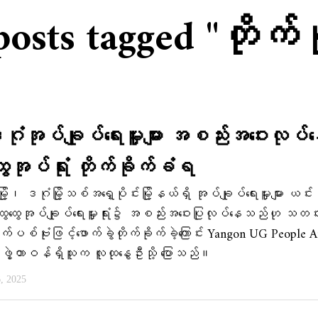
posts tagged "တိုက်ခ
ဂုံအုပ်ချုပ်ရေးမှူးများ အစည်းအဝေးလုပ်
ွေအုပ်ရုံး တိုက်ခိုက်ခံရ
့၊ ဒဂုံမြို့သစ်အရှေ့ပိုင်းမြို့နယ်ရှိ အုပ်ချုပ်ရေးမှူးများ ယင်း
ထွေထွေအုပ်ချုပ်ရေးမှူးရုံး၌ အစည်းအဝေးပြုလုပ်နေသည်ဟု သတင
 လက်ပစ်ဗုံးဖြင့်ဖောက်ခွဲတိုက်ခိုက်ခဲ့ကြောင်း Yangon UG People 
ွဲ့တာဝန်ရှိသူက လူထုနွေဦးသို့ ပြောသည်။
, 2025