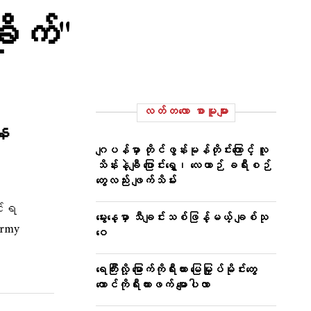
ိုက်"
လတ်တ‌လော စာမူများ
နေ
ဂျပန်မှာ တိုင်ဖွန်းမုန်တိုင်းကြောင့် လူ
သိန်းနဲ့ချီ ပြောင်းရွှေ့၊ လေယာဉ် ခရီးစဉ်
တွေလည်း ဖျက်သိမ်း
်းရ
မွေးနေ့မှာ သီချင်းသစ်ဖြန့်မယ့် ချစ်သု
Army
ဝေ
ရေကြီးလို့ မြောက်ကိုရီးယား မြေမြှုပ်မိုင်းတွေ
တောင်ကိုရီးယားဖက် မျောပါလာ