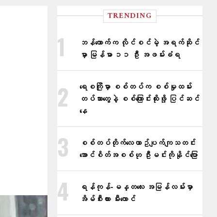
TRENDING
ဘန်ကောက်က လိုင်စင်မဲ့ အရက်ဆိုင်
မှာ မြန်မာ ၁၁ ဦး အဖမ်းခံရ
ရေစကြိုမှာ စစ်တပ်က စစ်မှုထမ်း
တပ်သားတွေနဲ့ စစ်ကြောင်းထိုးဖို့ ပြင်ဆင်
နေ
စစ်တပ်တိုက်​လေယာဥ်ပျက်ကျသတင်း
အောင်စိတ်အစစ်ဟု ဦးမင်းကိုနိုင်​ပြော
ရန်ကုန်-မန္တလေး အမြန်လမ်းမှာ
အိမ်စီးကား မီးလောင်