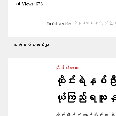
Views:
673
,
,
စိန့်ပီတာစဘာ့ဂ်
စုံစွဲ
In this article:
ဆက်စပ်သတင်းများ
နိုင်ငံတကာ
ထိုင်းရဲနှစ်
ယုံကြည်ရသူန