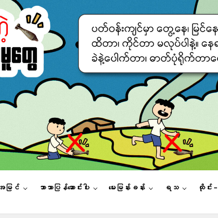
းအမြင်
ဘာသာပြန်ဆောင်းပါး
မေးမြန်းခန်း
ရသ
ထိုင်း 