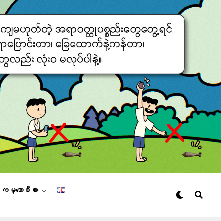
– ကမ္ဘောဒီးယား