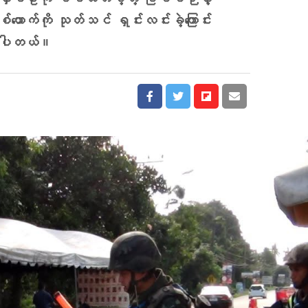
ာ ရဲနှစ်ဦးကို ပစ်သတ်ခဲ့တဲ့ ဖြစ်စဉ်နဲ့
ယောက်ကို သုတ်သင် ရှင်းလင်းခဲ့ကြောင်း
ြောပါတယ်။