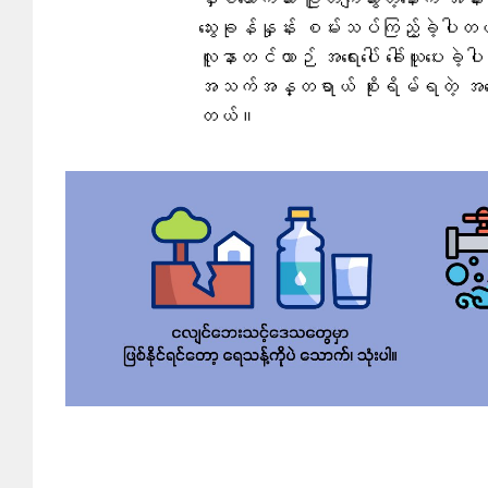
နှစ်ယောက်သား ပြုတ်ကျသွားတဲ့နောက် အနာ
သွေးခုန်နှုန်း စမ်းသပ်ကြည့်ခဲ့ပါတယ်
လူနာတင်ယာဉ် အရေးပေါ် ခေါ်ယူပေးခ
အသက်အန္တရာယ် စိုးရိမ်ရတဲ့ အခြေ
တယ်။