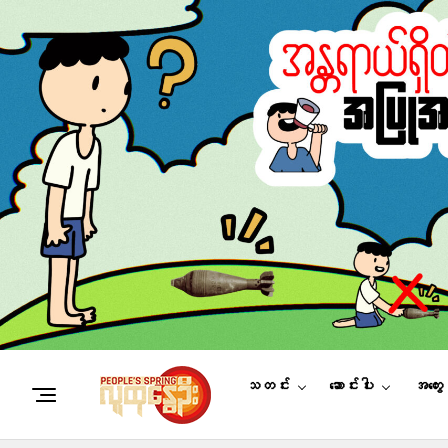
သတင်း
ဆောင်းပါး
အတွေ