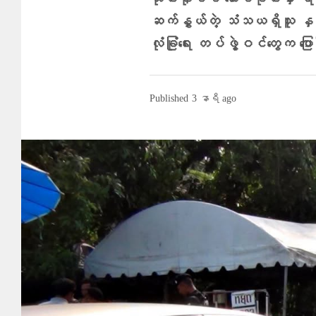
ထိုင်းနိုင်ငံ တောင်ပိုင်းမှ
ဆက်နွှယ်တဲ့ သံသယရှိသူ နှစ်
လုံခြုံရေး တပ်ဖွဲ့ဝင်တွေက ပ
Published
3 နာရီ ago