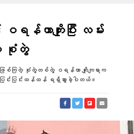
ဝရန်တာကျိုးပြီး လမ်း
 စုံတွဲ
န်ဖြစ်ကြတဲ့ စုံတွဲတစ်တွဲ ဝရန်တာ ကျိုးကျရာက
ာပြင်းပြင်းထန်ထန် ရရှိသွားခဲ့ပါတယ်။