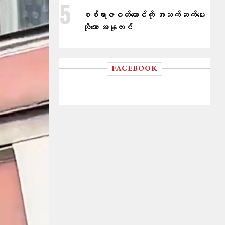
စစ်ရာဇဝတ်ကောင်ကို အသက်ဆက်ပေး
လိုသော အနုတင်
FACEBOOK