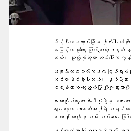
စိန့်ပီတာစဘာ့ဂ်မြို့မှာ အိုလ်ဂါ ဗော
အမြင့်က လုံးထွေး ပြုတ်ကျတဲ့အတွက် နှစ
တယ်။ သူတို့စုံတွဲဟာ လမ်းပေါ်က ကွ
အခုသီတင်းပတ်ကုန်က ဖြစ်ရပ်ကို လမ
တင်ထားနိုင်ခဲ့ပါတယ်။ နှစ်ဦးသား
ဝရန်တာက ကွေးညွတ်ပြီး ကျိုးကျသွားတာက
အာဏာပိုင်တွေက အဲဒီစုံတွဲမှာ ကလေးတ
ရှေ့နေတွေက အဆောက်အအုံရဲ့ ဝရန်တာလ
သလား ဆိုတာကို စုံစမ်း စစ်ဆေးနေက