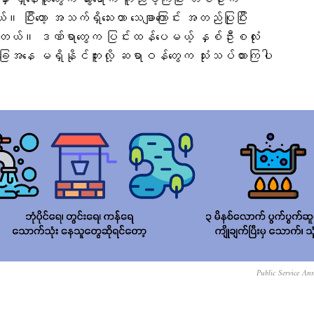
းမှာ ရှိနေသူတွေက သွားရောက် ကူညီခဲ့ကြပြီး တစ်ဦးက
။ ပြီးတော့ အသက်ရှိသေးတာ သေချာကြောင်း အတည်ပြုပြီး
ဲ့ပါတယ်။ ဒဏ်ရာတွေက ပြင်းထန်ပေမယ့် နှစ်ဦးစလုံး
အနေ မရှိနိုင်ဘူးလို့ ဆရာဝန်တွေက သုံးသပ်ထားကြပါ
Public Service An