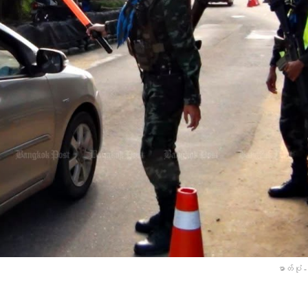
ဓာတ်ပုံ 