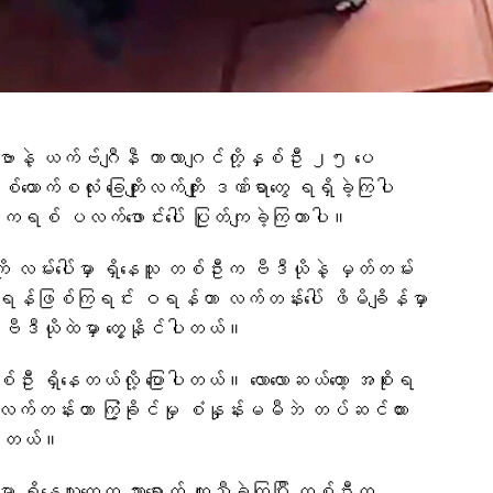
်ကိုဗာနဲ့ ယက်ဗ်ဂျီနီ ကာလာဂျင်တို့နှစ်ဦး ၂၅ ပေ
်ယောက်စလုံး ခြေကျိုးလက်ကျိုး ဒဏ်ရာတွေ ရရှိခဲ့ကြပါ
န်ကရစ် ပလက်ဖောင်းပေါ် ပြုတ်ကျခဲ့ကြတာပါ။
်းပေါ်မှာ ရှိနေသူ တစ်ဦးက ဗီဒီယိုနဲ့ မှတ်တမ်း
 ရန်ဖြစ်ကြရင်း ဝရန်တာ လက်တန်းပေါ် ဖိမိချိန်မှာ
ို ဗီဒီယိုထဲမှာ တွေ့နိုင်ပါတယ်။
စ်ဦး ရှိနေတယ်လို့ ပြောပါတယ်။ လောလောဆယ်တော့ အစိုးရ
က်တန်းဟာ ကြံ့ခိုင်မှု စံနှုန်းမမီဘဲ တပ်ဆင်ထား
ြပါတယ်။