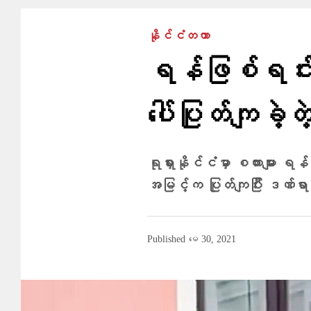
နိုင်ငံတကာ
ရန်ဖြစ်ရင်း 
ပေါ်ပြုတ်ကျခဲ့တဲ့
ရုရှားနိုင်ငံမှာ စကားများ ရ
အမြင့်က ပြုတ်ကျပြီး ဒဏ်ရ
Published
မေ 30, 2021