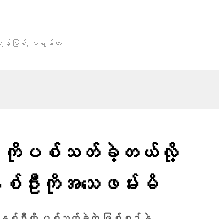
,
ရန်ဖြစ်
ဝရန်တာ
ဦးကိုပစ်သတ်ခဲ့တယ်လို့
ှစ်ဦးကိုအသေဖမ်းမိ