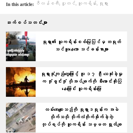
,
,
,
ဇီလန်စကီး
ပူတင်
ယူကရိန်း
ရုရှား
In this article:
ဆက်စပ်သတင်းများ
ရုရှား၏ ယူကရိန်းစစ်မြေပြင်မှ တရုတ်
သင်ယူနေသော သင်ခန်းစာများ
ရုရှားဒုံးကျည်တွေကြောင့် လူ ၁၇ ဦး သေဆုံးခဲ့မှု
က ဒုံးခွင်းဒုံး လိုအပ်ချက်ကို မီးမောင်းထိုးပြ
နေကြောင်း ယူကရိန်းပြော
လမ်းဘေးစျေးသည်ကို ရုရှားဒရုန်းက အမဲ
လိုက်သလို လိုက်လံတိုက်ခိုက်ခဲ့တဲ့
လုပ်ရပ်ကို ယူကရိန်း သမ္မတ ရှုတ်ချ