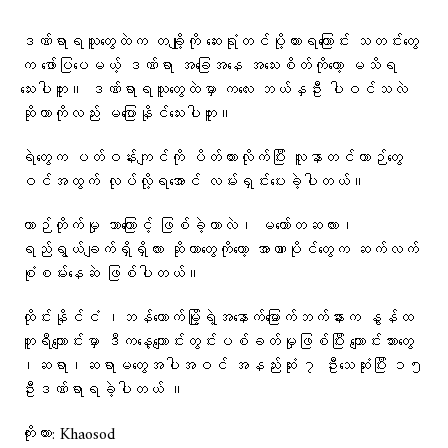
ဒဏ်ရာရသူတွေထဲက တချို့ကို ဆေးရုံတင်ပို့ထားရကြောင်း သတင်းတွေ
က ဖော်ပြပေမယ့် ဒဏ်ရာ အခြေအနေ အသေးစိတ်ကိုတော့ မသိရ
သေးပါဘူး။ ဒဏ်ရာရသူတွေထဲမှာ ကလေး ဘယ်နှဦး ပါဝင်သလဲ
ဆိုတာကိုလည်း မပြောနိုင်သေးပါဘူး။
ရဲတွေက ပတ်ဝန်းကျင်ကို ပိတ်ထားလိုက်ပြီး လူနာတင်ယာဉ်တွေ
ဝင်အထွက် လုပ်လို့ရအောင် လမ်းရှင်းပေးခဲ့ပါတယ်။
ယာဉ်တိုက်မှု ဘာကြောင့် ဖြစ်ခဲ့တာလဲ၊ မတော်တဆလား၊
ရည်ရွယ်ချက်ရှိရှိလား ဆိုတာတွေကိုတော့ အာဏာပိုင်တွေက ဆက်လက်
စုံစမ်းနေဆဲ ဖြစ်ပါတယ်။
ထိုင်းနိုင်ငံ ၊ဘန်​ကောက်မြို့ရဲ့အ​နောက်​မြောက်ဘက်နားက နွန်ထ
ဘူရီ​ကျောင်းမှာ ဒီက​နေ့ကျောင်းတွင်းပစ်ခတ်မှုဖြစ်ပြီး ကျောင်းသား​တွေ
၊ဆရာ၊ဆရာမ​တွေအပါအဝင် အနည်းဆုံး ၇ ဦး​သေဆုံးပြီး ၁၅
ဦးဒဏ်ရာရခဲ့ပါတယ် ။
ကိုးကား: Khaosod