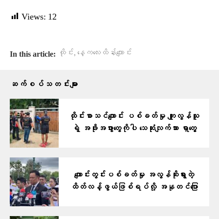
Views:
12
,
ထိုင်း
နေ့ကလေးထိန်းကျောင်း
In this article:
ဆက်စပ်သတင်းများ
ထိုင်းစာသင်ကျောင်း ပစ်ခတ်မှု ကျူးလွန်သူ
ရဲ့ အဖိုးအဖွားတွေကိုပါ သေဆုံးလျက်သား ရှာတွေ့
ကျောင်းတွင်းပစ်ခတ်မှု အလွန်ဆိုးရွားတဲ့
ထိတ်လန့်ဖွယ်ဖြစ်ရပ်လို့ အနုတင်​ပြော