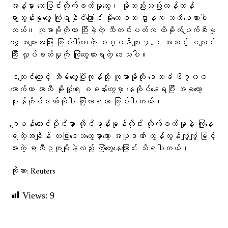
အနှံ့မှာ လေပြင်းတိုက်ခတ်မှုတွေ၊ မိုးသည်းသည်းထန်ထန်
ရွာသွန်းမှုတွေ ကြုံရနိုင်ကြောင်း မိုးလေဝသ ဌာနက သတိပေးထားပါ
တယ်။ ကူမာမိုတိုဟာ ပြီးခဲ့တဲ့ သီတင်းပတ်က ထိခိုက်ပျက်စီးမှု
တွေ အများအပြား ဖြစ်ပေါ်စေတဲ့ မဂ္ဂနီကျု ၇.၁ အဆင့် ငလျင်
ကြီး လှုပ်ခတ်မှုကို ကြုံတွေ့ထားရတဲ့ ဒေသပါ။
ငလျင်ကြောင့် အိမ်တွေပြိုကုန်လို့ ကူမာမိုတို ဒေသခံ ၆၇၀၀
လောက်ဟာ ယာယီ ခိုလှုံရေး စခန်းတွေမှာ နေထိုင်နေရပြီး အခုတော့
မုန်တိုင်းဒဏ်ကိုပါ ကြုံလာရတာ ဖြစ်ပါတယ်။
ဂျပန်တောင်ပိုင်းမှာ တိုင်ဖွန်းမုန်တိုင်း တိုက်ခတ်မှုနဲ့ ကြုံနေ
ရတဲ့အချိန် တခြားဒေသတွေမှာတော့ အပူဒဏ် လွန်လွန်ကျွံကျွံ မြင့်
မားတဲ့ ရာသီဥတုမျိုးနဲ့လည်း ကြုံတွေ့နေကြောင်း သိရပါတယ်။
ကိုးကား: Reuters
Views:
9