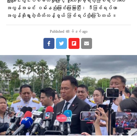
မြို့ကျောင်းတွင်းပစ်ခတ်မှုကြောင့် လူသေဆုံးခဲ့ရတဲ့ဖြစ်ရပ်အပေါ်
အလွန်အမင်း ဝမ်းနည်းကြောင်းပြောကြားပြီး၊ ဒီဖြစ်ရပ်ဟာ
အလွန်ဆိုးရွားတဲ့ထိတ်လန့်ဖွယ် ဖြစ်ရပ်လို့​ပြောပါတယ် ။
Published
48 မိနစ် ago