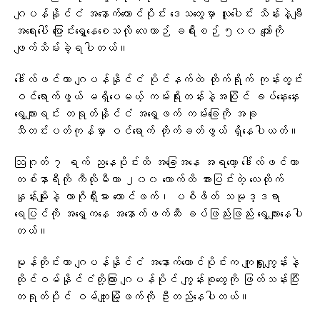
ဂျပန်နိုင်ငံ အနောက်တောင်ပိုင်း ဒေသတွေမှာ လူပေါင်း သိန်းနဲ့ချီ
အရေးပေါ် ပြောင်းရွှေ့နေစေသလို လေယာဉ် ခရီးစဉ် ၅၀၀ ကျော်ကို
ဖျက်သိမ်းခဲ့ရပါတယ်။
ဒေါ်လ်ဖင်ဟာ ဂျပန်နိုင်ငံ ပိုင်နက်ထဲ တိုက်ရိုက် ကုန်းတွင်း
ဝင်ရောက်ဖွယ် မရှိပေမယ့် ကမ်းရိုးတန်းနဲ့အပြိုင် ခပ်နှေးနှေး
ရွေ့လျားရင်း တရုတ်နိုင်ငံ အရှေ့ဖက် ကမ်းခြေကို အခု
သီတင်းပတ်ကုန်မှာ ဝင်ရောက် တိုက်ခတ်ဖွယ် ရှိနေပါယတ်။
ဩဂုတ် ၇ ရက် ညနေပိုင်းထိ အခြေအနေ အရတော့ ဒေါ်လ်ဖင်ဟာ
တစ်နာရီကို ကီလိုမီတာ ၂၀၀ လောက်ထိ အားပြင်းတဲ့ လေတိုက်
နှုန်းမျိုးနဲ့ ကာဂိုရှီးမား တောင်ဖက်၊ ပစိဖိတ် သမုဒ္ဒရာ
ရေပြင်ကို အရှေ့ကနေ အနောက်ဖက်ဆီ ခပ်ဖြည်းဖြည်း ရွေ့လျားနေပါ
တယ်။
မုန်တိုင်းဟာ ဂျပန်နိုင်ငံ အနောက်တောင်ပိုင်းက ကျူရှူးကျွန်းနဲ့
ထိုင်ဝမ်နိုင်ငံတို့ကြား ဂျပန်ပိုင် ကျွန်းစုတွေကို ဖြတ်သန်းပြီး
တရုတ်ပိုင် ဝမ်ကျူးမြို့ဖက်ကို ဦးတည်နေပါတယ်။