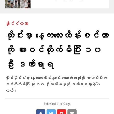
နိုင်ငံတကာ
ထိုင်းမှာ နေ့ကလေးထိန်းစင်တာ
ကို ကားဝင်တိုက်မိပြီး ၁၀
ဦး ဒဏ်ရာရ
ထိုင်းနိုင်ငံမှာ နေ့ကလေးထိန်း ကျောင်းအဆောက်အအုံကို ကားတစ်စီးက
ဝင်တိုက်မိပြီး လူ ၁၀ ဦးထက်မနည်း ဒဏ်ရာရသွားခဲ့ပါ
တယ်။
Published
1 နာရီ ago