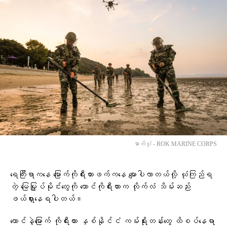
ဓာတ်ပုံ - ROK MARINE CORPS
ရေကြီးရာကနေ မြောက်ကိုရီးယားဖက်ကနေ မျောပါလာတယ်လို့ ယုံကြည်ရ
တဲ့ မြေမြှုပ်မိုင်းတွေကို တောင်ကိုရီးယားက လိုက်လံ သိမ်းဆည်း
ဖယ်ရှားနေရပါတယ်။
တောင်နဲ့မြောက် ကိုရီးယား နှစ်နိုင်ငံ ကမ်းရိုးတန်းတွေ ထိစပ်နေရာ