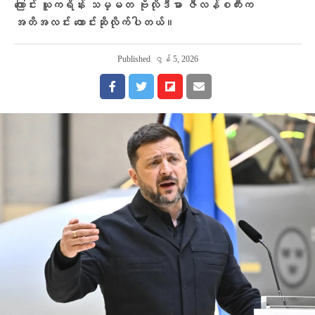
ကြောင်း ယူကရိန်း သမ္မတ ဗိုလိုဒီမာ ဇီလန်စကီးက
အတိအလင်း တောင်းဆိုလိုက်ပါတယ်။
Published
ဇွန် 5, 2026