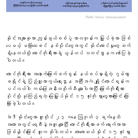
Public Service Announcement
မိုင်းအများစုဟာ ကျွန်းဆွယ်စစ်ပွဲ ကာလတုန်းက မြှုပ်ခဲ့တာ ဖြစ်
ပေမယ့် မကြာသေးခင် နှစ်ပိုင်းတွေအတွင်း မိုင်းထောင်မှုတွေ ဆက်
ရှိနေတယ်လို့ တောင်ကိုရီးယားရဲ့ ယွန်ဟပ် သတင်းဌာနက ဖော်ပြခဲ့
ပါတယ်။
တောင်ကိုရီးယား အနောက်မြောက်ဖက်စွန်း နယ်စပ်မှာရှိတဲ့ ဂွမ်ဟွာ
ခရိုင်ရဲ့ ပြည်သူ့ကာကွယ်ရေးဌာန အကြီးအကဲ ချွိုင်ယောင်ရန်းက
ပင်လယ်ဝါ ကမ်းခြေအနီးတဝိုက်ဆီ မျောပါလာပြီး မြောက်ကိုရီးယား
ပိုင်လို့ ယုံကြည်ရတဲ့ မြေမြှုပ်မိုင်း ၁၅ လုံးကို ရှာတွေ့ထားကြောင်း ပြော
ကြားခဲ့ပါတယ်။
အဲဒီ မိုင်းတွေဟာ ဇူလိုင် ၂၃ ကနေ ဩဂုတ် ၃ ရက်နေ့ထိ
အတောအတွင်း ရေစီးနဲ့အတူ မျောပြီး တောင်ကိုရီးယားဖက် ရောက်လာတာ
ဖြစ်နိုင်ကြောင်း သူက ဆိုပါတယ်။ လောလောဆယ် မိုင်း ၁၅ လုံး ရှာ