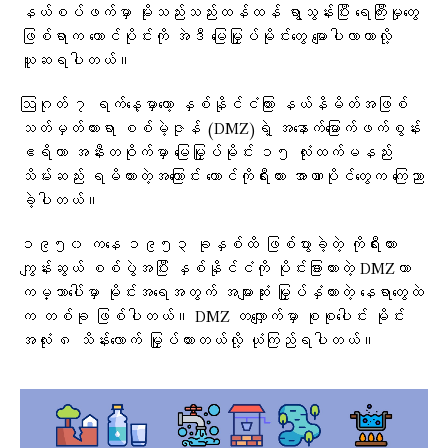
နယ်စပ်ဖက်မှာ မိုးသည်းသည်းထန်ထန် ရွာသွန်းပြီး ရေကြီးမှုတွေ
ဖြစ်ရာက တောင်ပိုင်းကို အဲဒီ မြေမြှုပ်မိုင်းတွေ မျောပါလာတာလို့
ယူဆရပါတယ်။
ဩဂုတ် ၇ ရက်နေ့မှာတော့ နှစ်နိုင်ငံကြား နယ်နိမိတ်အဖြစ်
သတ်မှတ်ထားရာ စစ်မဲ့ဇုန် (DMZ)ရဲ့ အနောက်မြောက်ဖက်စွန်း
ဧရိယာ အနီးတဝိုက်မှာ မြေမြှုပ်မိုင်း ၁၅ လုံးထက်မနည်း
သိမ်းဆည်း ရမိထားတဲ့အကြောင်း တောင်ကိုရီးယား အာဏာပိုင်တွေက ကြေညာ
ခဲ့ပါတယ်။
၁၉၅၀ ကနေ ၁၉၅၃ ခုနှစ်ထိ ဖြစ်ပွားခဲ့တဲ့ ကိုရီးယား
ကျွန်းဆွယ် စစ်ပွဲအပြီး နှစ်နိုင်ငံကို ပိုင်းခြားထားတဲ့ DMZဟာ
ကမ္ဘာပေါ်မှာ မိုင်းအရေအတွက် အများဆုံး မြှုပ်နှံထားတဲ့ နေရာတွေထဲ
က တစ်ခု ဖြစ်ပါတယ်။ DMZ တလျှောက်မှာ စုစုပေါင်း မိုင်း
အလုံး ၈ သိန်းလောက် မြှုပ်ထားတယ်လို့ ယုံကြည်ရပါတယ်။