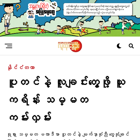
နိုင်ငံတကာ
ပူတင်နဲ့ လူချင်းတွေ့ဖို့ ယူ
ကရိန်း သမ္မတ
ကမ်းလှမ်း
ရုရှား သမ္မတ ဗလာဒီမာ ပူတင်နဲ့ မျက်နှာစုံညီ တွေ့ဆုံချင်