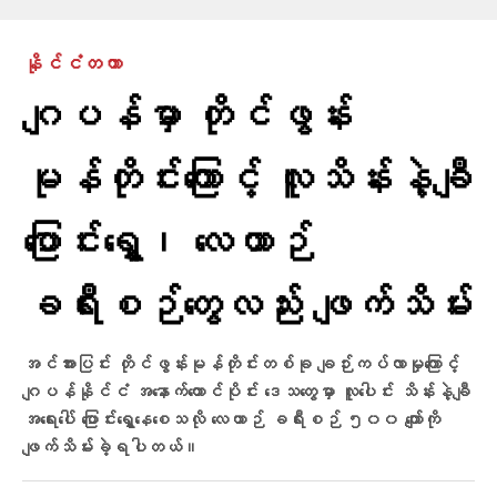
နိုင်ငံတကာ
ဂျပန်မှာ တိုင်ဖွန်း
မုန်တိုင်းကြောင့် လူသိန်းနဲ့ချီ
ပြောင်းရွှေ့၊ လေယာဉ်
ခရီးစဉ်တွေလည်း ဖျက်သိမ်း
အင်အားပြင်း တိုင်ဖွန်းမုန်တိုင်းတစ်ခု ချဉ်းကပ်လာမှုကြောင့်
ဂျပန်နိုင်ငံ အနောက်တောင်ပိုင်း ဒေသတွေမှာ လူပေါင်း သိန်းနဲ့ချီ
အရေးပေါ် ပြောင်းရွှေ့နေစေသလို လေယာဉ် ခရီးစဉ် ၅၀၀ ကျော်ကို
ဖျက်သိမ်းခဲ့ရပါတယ်။