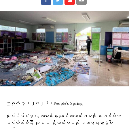
သြဂုတ်-၇၊၂၀၂၆။People’s Spring
ထိုင်းနိုင်ငံမှာ နေ့ကလေးထိန်း ကျောင်းအဆောက်အအုံကို ကားတစ်စီးက
ဝင်တိုက်မိပြီး လူ ၁၀ ဦးထက်မနည်း ဒဏ်ရာရသွားခဲ့ပါ