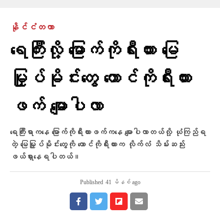
နိုင်ငံတကာ
ရေကြီးလို့ မြောက်ကိုရီးယား မြေ
မြှုပ်မိုင်းတွေ တောင်ကိုရီးယား
ဖက် မျောပါလာ
ရေကြီးရာကနေ မြောက်ကိုရီးယားဖက်ကနေ မျောပါလာတယ်လို့ ယုံကြည်ရ
တဲ့ မြေမြှုပ်မိုင်းတွေကို တောင်ကိုရီးယားက လိုက်လံ သိမ်းဆည်း
ဖယ်ရှားနေရပါတယ်။
Published
41 မိနစ် ago