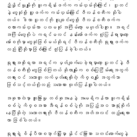
ညှိနှိုင်းမှုမျိုးကို ယူကရိန်းဖက်က ကမ်းလှမ်းလိုကြောင်း၊ ပူတင်
နဲ့ တွေ့ဆုံဖို့ သူ့ဖက်က ကမ်းလှမ်းကြောင်း ဇီလန်စကီးက ဆိုပါ
တယ်။ ဒါဟာ ပူတင်ကို လူချင်းတွေ့ဖို့ ဇီလန်စကီးဖက်က
စကားကမ်းလှမ်းတာ ပထမဆုံး အကြိမ်တော့ မဟုတ်ပါဘူး။ အရင်
အကြိမ်တွေလိုပဲ ကရင်မလင် နန်းတော်ဖက်က တုံ့ပြန်ရာမှာတော့
မော်စကိုမှာ တွေ့ဆုံဖြစ်မယ်ဆိုရင် ဇီလန်စကီးကို ရုရှားဖက်က
လည်း ကြိုဆိုမှာဖြစ်ကြောင်း တုံ့ပြန်ခဲ့ပါတယ်။
ရုရှားအစိုးရဟာ အရင်က မှတ်ချက်ပေးခဲ့ရာမှာတော့ ပူတင်နဲ့ ဇီ
လန်စကီးတို့ တွေ့ဖြစ်ကြတယ် ဆိုတာမျိုးက စစ်ပြေငြိမ်းရေးအတွက်
တရားဝင် သဘောတူ လက်မှတ်ရေးထိုးတဲ့ ကိစ္စမျိုး အတွက်သာ
ဖြစ်သင့်တယ်လို့လည်း သဘောထား ထုတ်ပြန်ဖူးပါတယ်။
အခုစာထဲမှာ ထူးခြားမှု တစ်ခုအနေနဲ့ အမေရိကန်ဟာ ယူကရိန်း
စစ်ပွဲ ကိစ္စအစား အီရန်စစ်ပွဲကို အပြည့်အဝ အာရုံစိုက်
နေပြီဆိုတဲ့ သဘောတရားကို ဇီလန်စကီးက အတိအလင်း ထည့်ရေးထား
တာ ဖြစ်ပါတယ်။
ရုရှားရဲ့ စိန့်ပီတာစဘာ့ဂ်မြို့မှာ နိုင်ငံခြားသား သတင်းထောက်တွေနဲ့