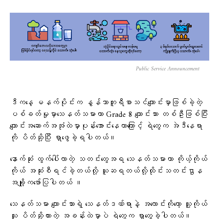
Public Service Announcement
ဒီက​​နေ့ မနက်ပိုင်းက နွန်သာဘူရီစာသင်ကျောင်းမှာဖြစ်ခဲ့တဲ့
ပစ်ခတ်မှုမှာသေနတ်သမားဟာ Grade 8 ကျောင်းသား တစ်ဦးဖြစ်ပြီး
ကျောင်းအဆောက်အအုံထဲမှာပုန်းအောင်းနေတာကြောင့် ရဲတွေက အဲဒီနေရာ
ကို ပိတ်ဆို့ပြီး ရှာဖွေခဲ့ရပါတယ်။
နောက်ဆုံး ထွက်ပေါ်လာတဲ့ သတင်းတွေအရ သေနတ်သမားဟာ ကိုယ့်ကိုယ်
ကိုယ် အဆုံးစီရင်ခဲ့တယ်လို့ ယူဆရတယ်လို့​ထိုင်းသတင်းဌာန
အချို့က​ဖော်ပြပါတယ် ။
သေနတ်သမား ကျောင်းသားရဲ့ သေနတ်ဒဏ်ရာနဲ့ အလောင်းကိုတော့ သူ့ကိုယ်
သူ ပိတ်ဆို့ထားတဲ့ အခန်းထဲမှာပဲ ရဲတွေက ရှာတွေ့ခဲ့ပါတယ်။