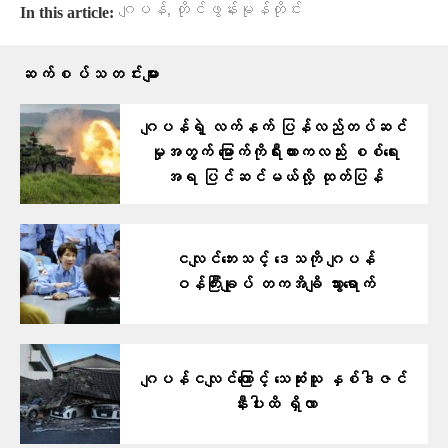
,
ဂျပန်
တိုင်ဖွန်းမုန်တိုင်း
In this article:
ဆက်စပ်သတင်းများ
ဂျပန်ရဲ့ လက်နက် ပြန်လည်တပ်ဆင်
မှုအတွက် မြောက်ကိုရီးယားကလည်း စစ်ရေး
အရ ပြင်ဆင်မယ်လို့ ထုတ်ပြန်
ငလျင်ဘေးသင့် ဒေသကို ဂျပန်
ဝန်ကြီးချုပ် တကအိချိ သွားရောက်
ဂျပန်ငလျင်ကြောင့် သေဆုံးသူ နှစ်ဒါဇင်
နီးပါးထိ ရှိလာ