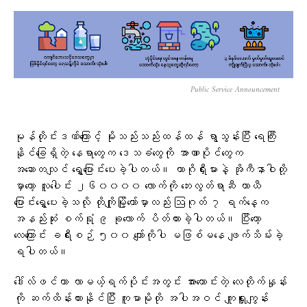
Public Service Announcement
မုန်တိုင်းဒဏ်ကြောင့် မိုးသည်းသည်းထန်ထန် ရွာသွန်းပြီး ရေကြီး
နိုင်ခြေရှိတဲ့ နေရာတွေက ဒေသခံတွေကို အာဏာပိုင်တွေက
အဆောတလျင် ရွှေ့ပြောင်းပေးခဲ့ပါတယ်။ ကာဂိုရှီးမားနဲ့ အိုကီနာဝါတို့
မှာတော့ လူပေါင်း ၂၆၀၀၀၀ လောက်ကို ဘေးလွတ်ရာဆီ ယာယီ
ပြောင်းရွှေ့ပေးခဲ့သလို တိုကျိုမြို့တော်မှာလည်း ဩဂုတ် ၇ ရက်နေ့က
အနည်းဆုံး စက်ရုံ ၉ ခုလောက် ပိတ်ထားခဲ့ပါတယ်။ ပြီးတော့
လေကြောင်း ခရီးစဉ် ၅၀၀ ကျော်ကိုပါ မဖြစ်မနေ ဖျက်သိမ်းခဲ့
ရပါတယ်။
ဒေါ်လ်ဖင်ဟာ လာမယ့်ရက်ပိုင်းအတွင်း အားကောင်းတဲ့ လေတိုက်နှုန်း
ကို ဆက်ထိန်းထားနိုင်ပြီး ကူမာမိုတို အပါအဝင် ကျူရှူးကျွန်း