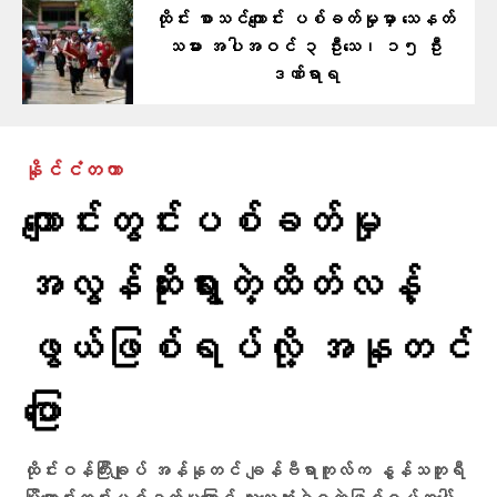
ထိုင်း စာသင်ကျောင်း ပစ်ခတ်မှုမှာ သေနတ်
သမား အပါအဝင် ၃ ဦးသေ၊ ၁၅ ဦး
ဒဏ်ရာရ
နိုင်ငံတကာ
ကျောင်းတွင်းပစ်ခတ်မှု
အလွန်ဆိုးရွားတဲ့ထိတ်လန့်
ဖွယ်ဖြစ်ရပ်လို့ အနုတင်​
ပြော
ထိုင်းဝန်ကြီးချုပ် အန်နုတင် ချန်ဗီရာကူလ်က နွန်သဘူရီ