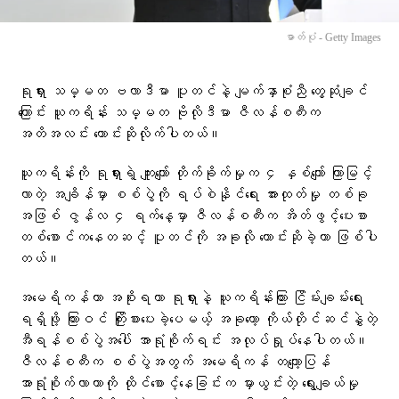
ဓာတ်ပုံ - Getty Images
ရုရှား သမ္မတ ဗလာဒီမာ ပူတင်နဲ့ မျက်နှာစုံညီ တွေ့ဆုံချင်
ကြောင်း ယူကရိန်း သမ္မတ ဗိုလိုဒီမာ ဇီလန်စကီးက
အတိအလင်း တောင်းဆိုလိုက်ပါတယ်။
ယူကရိန်းကို ရုရှားရဲ့ ကျူးကျော် တိုက်ခိုက်မှုက ၄ နှစ်ကျော် ကြာမြင့်
လာတဲ့ အချိန်မှာ စစ်ပွဲကို ရပ်စဲနိုင်ရေး အားထုတ်မှု တစ်ခု
အဖြစ် ဇွန်လ ၄ ရက်နေ့မှာ ဇီလန်စကီးက အိတ်ဖွင့်ပေးစာ
တစ်စောင်ကနေတဆင့် ပူတင်ကို အခုလို တောင်းဆိုခဲ့တာ ဖြစ်ပါ
တယ်။
အမေရိကန်ဟာ အစိုးရဟာ ရုရှားနဲ့ ယူကရိန်းကြား ငြိမ်းချမ်းရေး
ရရှိဖို့ ကြားဝင် ကြိုးစားပေးခဲ့ပေမယ့် အခုတော့ ကိုယ်တိုင်ဆင်နွှဲတဲ့
အီရန်စစ်ပွဲအပေါ် အာရုံစိုက်ရင်း အလုပ်ရှုပ်နေပါတယ်။
ဇီလန်စကီးက စစ်ပွဲအတွက် အမေရိကန် တကျော့ပြန်
အာရုံစိုက်လာတာကို ထိုင်စောင့်နေခြင်းက မှားယွင်းတဲ့ ရွေးချယ်မှု