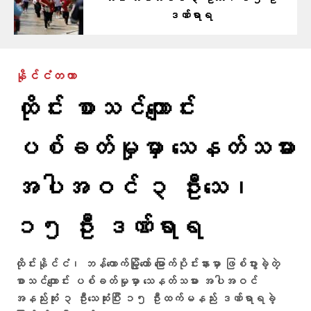
ဒဏ်ရာရ
နိုင်ငံတကာ
ထိုင်း စာသင်ကျောင်း
ပစ်ခတ်မှုမှာ သေနတ်သမား
အပါအဝင် ၃ ဦးသေ၊
၁၅ ဦး ဒဏ်ရာရ
ထိုင်းနိုင်ငံ၊ ဘန်ကောက်မြို့တော် မြောက်ပိုင်းနားမှာ ဖြစ်ပွားခဲ့တဲ့
စာသင်ကျောင်း ပစ်ခတ်မှုမှာ သေနတ်သမား အပါအဝင်
အနည်းဆုံး ၃ ဦးသေဆုံးပြီး ၁၅ ဦးထက်မနည်း ဒဏ်ရာရခဲ့