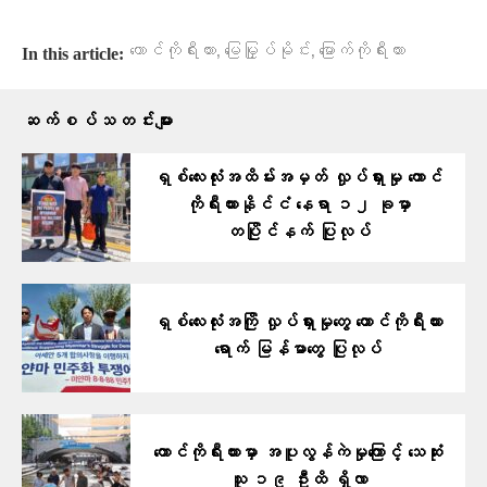
,
,
တောင်ကိုရီးယား
မြေမြှုပ်မိုင်း
မြောက်ကိုရီးယား
In this article:
ဆက်စပ်သတင်းများ
ရှစ်လေးလုံးအထိမ်းအမှတ် လှုပ်ရှားမှု တောင်
ကိုရီးယားနိုင်ငံ နေရာ ၁၂ ခုမှာ
တပြိုင်နက် ပြုလုပ်
ရှစ်လေးလုံးအကြို လှုပ်ရှားမှုတွေ တောင်ကိုရီးယား
ရောက် မြန်မာတွေ ပြုလုပ်
တောင်ကိုရီးယားမှာ အပူလွန်ကဲမှုကြောင့် သေဆုံး
သူ ၁၉ ဦးထိ ရှိလာ