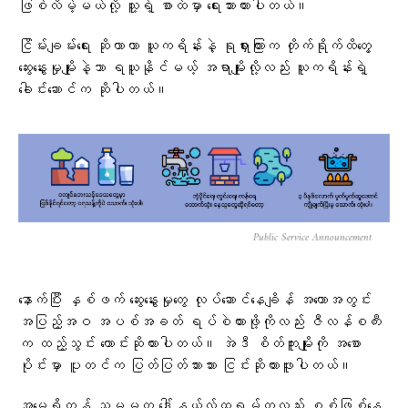
ဖြစ်လိမ့်မယ်လို့ သူ့ရဲ့ စာထဲမှာ ရေးသားထားပါတယ်။
ငြိမ်းချမ်းရေး ဆိုတာဟာ ယူကရိန်းနဲ့ ရုရှားကြားက တိုက်ရိုက်ထိတွေ့
ဆွေးနွေးမှုမျိုးနဲ့သာ ရယူနိုင်မယ့် အရာမျိုးလို့လည်း ယူကရိန်းရဲ့
ခေါင်းဆောင်က ဆိုပါတယ်။
Public Service Announcement
နောက်ပြီး နှစ်ဖက် ဆွေးနွေးမှုတွေ လုပ်ဆောင်နေချိန် အတောအတွင်း
အပြည့်အဝ အပစ်အခတ် ရပ်စဲထားဖို့ကိုလည်း ဇီလန်စကီး
က ထည့်သွင်း တောင်းဆိုထားပါတယ်။ အဲဒီ စိတ်ကူးမျိုးကို အစော
ပိုင်းမှာ ပူတင်က ပြတ်ပြတ်သားသား ငြင်းဆိုထားဖူးပါတယ်။
အမေရိကန် သမ္မတ ဒေါ်နယ်လ်ထရမ့်ကလည်း စစ်ဖြစ်နေ