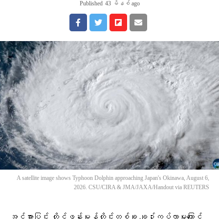
Published
43 မိနစ် ago
A satellite image shows Typhoon Dolphin approaching Japan's Okinawa, August 6,
2026. CSU/CIRA & JMA/JAXA/Handout via REUTERS
အင်အားပြင်း တိုင်ဖွန်းမုန်တိုင်းတစ်ခု ချဉ်းကပ်လာမှုကြောင့်