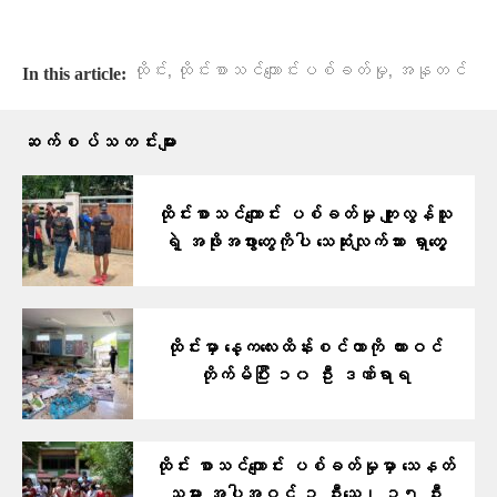
,
,
ထိုင်း
ထိုင်းစာသင်ကျောင်းပစ်ခတ်မှု
အနုတင်
In this article:
ဆက်စပ်သတင်းများ
ထိုင်းစာသင်ကျောင်း ပစ်ခတ်မှု ကျူးလွန်သူ
ရဲ့ အဖိုးအဖွားတွေကိုပါ သေဆုံးလျက်သား ရှာတွေ့
ထိုင်းမှာ နေ့ကလေးထိန်းစင်တာကို ကားဝင်
တိုက်မိပြီး ၁၀ ဦး ဒဏ်ရာရ
ထိုင်း စာသင်ကျောင်း ပစ်ခတ်မှုမှာ သေနတ်
သမား အပါအဝင် ၃ ဦးသေ၊ ၁၅ ဦး