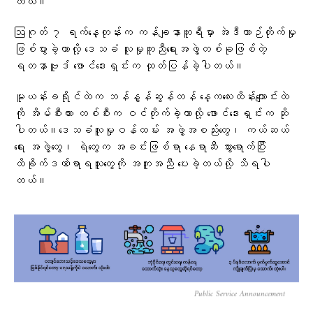
တယ်။
ဩဂုတ် ၇ ရက်နေ့တုန်းက ကန်ချနာဘူရီမှာ အဲဒီယာဉ်တိုက်မှု
ဖြစ်ပွားခဲ့တာလို့ ဒေသခံ လူမှုကူညီရေးအဖွဲ့တစ်ခုဖြစ်တဲ့
ရတနာဗူဒ် ဖောင်ဒေးရှင်းက ထုတ်ပြန်ခဲ့ပါတယ်။
မူယန်းခရိုင်ထဲက ဘန်နွန်ဆွန်တန် နေ့ကလေးထိန်းကျောင်းထဲ
ကို အိမ်စီးကား တစ်စီးက ဝင်တိုက်ခဲ့တာလို့ ဖောင်ဒေးရှင်းက ဆို
ပါတယ်။ဒေသခံလူမှုဝန်ထမ်း အဖွဲ့အစည်းတွေ၊ ကယ်ဆယ်
ရေး အဖွဲ့တွေ၊ ရဲတွေက အခင်းဖြစ်ရာ နေရာဆီ သွားရောက်ပြီး
ထိခိုက်ဒဏ်ရာရသူတွေကို အကူအညီ ပေးခဲ့တယ်လို့ သိရပါ
တယ်။
Public Service Announcement