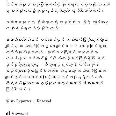
ပစ်ခတ်မှုမှာ အသုံးပြုခဲ့တယ်လို့ ယူဆရတဲ့ ပစ္စတို သေနတ်
ရဲ့ ဓာတ်ပုံကလည်း လူမှုကွန်ရက်တွေပေါ် ထွက်ပေါ်လာပါတယ်။
ဒဏ်ရာရသူ ၁၅ ဦးထဲမှာလည်း အနည်းဆုံး ၁ ဦးရဲ့ အခြေအနေ
က စိုးရိမ်ရတယ်လို့ ဆိုပါတယ်။
အာဏာသိမ်း​ခေါင်း​ဆောင် မင်း​အောင်လှိုင် ဘန်​ကောက်မြို့ကို​ရောက်ရှိ​နေ
ချိန်နဲ့ ဘန်​ကောက်မြို့အစွန်က​ကျောင်းမှာပစ်ခတ်မှုဖြစ်ပွားတာ
ကတိုက်ဆိုင်​နေပါတယ်။ထိုင်းဝန်ကြီးချုပ် အနုတင်ဟာ
ယမန်​နေ့က မင်း​အောင်လှိုင်ကို ​ကော်​​​ဇောနီခင်းကြိုဆိုခဲ့ပြီး နှစ်
နိုင်ပူးတွဲ​ဆွေး​နွေးပွဲ​တွေ ၊စီးပွား​ရေးဖိုရမ်​တွေနဲ့ တစ်​နေကုန်
အလုပ်များ​နေခဲ့တာဖြစ်ပါတယ်။ဒီ​နေ့မှာ​တော့ ​ဘန်​ကောက်မြို့နားက​
ကျောင်းတွင်းပစ်ခတ်မှု​ကြောင့် အနုတင်အစိုးရရဲ့လက်နက်
ထိန်းချုပ်မှုအ​ပေါ် ​မေးခွန်းထုတ်မှု​တွေပိုများလာပြီး ဖိအားများလာပြီ
ဖြစ်ပါတယ် ။
ကိုးကား- Reporter ၊Khaosod
Views:
8