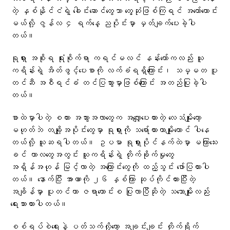
တဲ့ နှစ်နိုင်ငံရဲ့ ခေါင်းဆောင်တွေသာ တွေ့ဆုံဖြစ်ကြရင် အတော်ကောင်း
မယ်လို့ ဇွန်လ ၄ ရက်နေ့ ညပိုင်းမှာ မှတ်ချက်ပေးခဲ့ပါ
တယ်။
ရုရှား အစိုးရ ရုံးစိုက်ရာ ကရင်မလင် နန်းတော်ကလည်း ယူ
ကရိန်းရဲ့ အိတ်ဖွင့်ပေးစာကို လက်ခံရရှိကြောင်း၊ သမ္မတ ပူ
တင်ဆီ အစီရင်ခံ တင်ပြသွားမှာဖြစ်ကြောင်း အတည်ပြုခဲ့ပါ
တယ်။
စာထဲမှာပါတဲ့ စကား အသွားအလာတွေက အလျှော့ပေးထားတဲ့ လေသံမျိုးတော့
မဟုတ်ဘဲ တချို့အပိုင်းတွေမှာ ရုရှားကို သရော်ထားတာမျိုးတောင် ပါနေ
တယ်လို့ ယူဆရပါတယ်။ ဥပမာ ရုရှားပိုင်နက်ထဲမှာ မကြာသေး
ခင် ကာလတွေအတွင်း ယူကရိန်းရဲ့ တိုက်ခိုက်မှုတွေ
အရှိန်အဟုန် မြင့်လာတဲ့ အကြောင်းတွေကို ထည့်သွင်း ဖော်ပြထားပါ
တယ်။ နောက်ပြီး အာဏာကို ၂၆ နှစ်ကြာ ဆုပ်ကိုင်ထားပြီးတဲ့
အချိန်မှာ ပူတင်ဟာ ဇရာထောင်းစ ပြုလာပြီဆိုတဲ့ သဘောမျိုးလည်း
ရေးသားထားပါတယ်။
စစ်ရပ်စဲရေးနဲ့ ပတ်သက်လို့တော့ အချင်းချင်း တိုက်ရိုက်