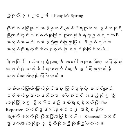
သြဂုတ်-၇၊၂၀၂၆။People’s Spring
ထိုင်းဝန်ကြီးချုပ် အန်နုတင် ချန်ဗီရာကူလ်က နွန်သဘူရီ
မြို့ကျောင်းတွင်းပစ်ခတ်မှုကြောင့် လူသေဆုံးခဲ့ရတဲ့ဖြစ်ရပ်အပေါ်
အလွန်အမင်း ဝမ်းနည်းကြောင်းပြောကြားပြီး၊ ဒီဖြစ်ရပ်ဟာ
အလွန်ဆိုးရွားတဲ့ထိတ်လန့်ဖွယ် ဖြစ်ရပ်လို့​ပြောပါတယ် ။
ဒါ့အပြင် ဒဏ်ရာရရှိသူ​တွေကို အရေးပေါ်အကူအညီ​တွေ အမြန်ဆုံး
ပေးအပ်ဖို့ သက်ဆိုင်ရာအာဏာပိုင်​တွေကို ညွှန်ကြားထားတယ်လို့
သတင်း​ထောက်​တွေကို ​ပြောပါတယ် ။
ဘန်ကောက်မြို့တော် မြောက်ပိုင်းနားမှာ ဖြစ်ပွားခဲ့တဲ့ စာသင်ကျောင်း
ပစ်ခတ်မှုမှာ သေနတ်သမား အပါအဝင် အနည်းဆုံး ၅ ဦး
သေဆုံးပြီး ၁၅ ဦးထက်မနည်း ဒဏ်ရာရခဲ့တယ်လို့ The
Reporter သတင်းဌာနက ​နေ့ခင်း ၁၂ နာရီခန့်က
အချက်အလက်ကို ကိုးကားပြီး​ဖော်ပြပါတယ် ။ Khaosod သတင်း
ဌာနက​​တော့ ​သေဆုံးသူ ၇ ဦးထိတိုးလာပြီလို့​ဖော်ပြပါတယ် ။