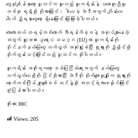
တွေ့ဆုံချိန်မှာတော့ ပူတင်က သူလည်း ယူကရိန်းနဲ့ သဘောတူညီမှု
တစ်ခု ရရှိဖို့ လိုလားကြောင်း၊ ဒါပေမဲ့ အဲဒီအတွက် ကျိန်းသေ
ပေါက် ညှိရမှာတွေတော့ ရှိနေကြောင်း ပြောကြားခဲ့ပါတယ်။
လောလောဆယ် ထရမ့်တစ်ယောက် အီရန်ကိစ္စနဲ့ အလုပ်များနေတဲ့
အတွက် သူ့အစား ဥရောပ သမဂ္ဂ (EU)ဟာ ယူကရိန်းကို
ပိုင်နက်နယ်မြေတွေ လက်လွှတ် အဆုံးရှုံးခံပြီး ရုရှားကို ညှိနှိုင်းဖို့
တိုက်တွန်းသင့်ကြောင်းလည်း ပူတင်က ဆိုပါတယ်။
ယူကရိန်း အစိုးရကတော့ စစ်ပြေငြိမ်းရေးအတွက် နယ်မြေတွေ
လက်လွှတ်ပေးဖို့ကို ငြင်းဆိုထားပြီး အဲဒီလို လိုက်လျောမှုမျိုးက ရုရှားကို
နောက်တစ်ကြိမ် ကျူးကျော်စစ် ဆင်နွှဲဖို့ အတင့်ရဲလာစေနိုင်ကြောင်း
တုံ့ပြန်ထားပါတယ်။
ကိုးကား: BBC
Views:
205