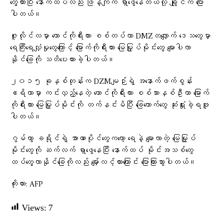
တွေ့ထားပြီး နောက်ထပ်လည်း ဖြန့်ကျက် ရှာဖွေနေတယ်လို့ ချွိုင်က ပြော
ပါတယ်။
ဇူလိုင်လမှာ တောင်ကိုရီးယား စစ်တပ်ဟာ DMZတလျှောက် ဒေသတွေမှာ
ရေကြီးရေလျှံမှုတွေကြောင့် မြောက်ကိုရီးယား မြေမြှုပ်မိုင်းတွေ မျောပါလာ
နိုင်ခြေကို သတိပေးထားခဲ့ပါတယ်။
၂၀၁၅ ခုနှစ်တုန်းက DZMမျဉ်းရဲ့ အနောက်ဖက်စွန်း
ဧရိယာမှာ ကင်းလှည့်နေတဲ့ တောင်ကိုရီးယား စစ်သားနှစ်ဦးဟာ မြောက်
ကိုရီးယား မြေမြှုပ်မိုင်းကို တက်နင်းမိပြီး ခြေထောက်တွေ ဆုံးရှုံးခဲ့ရဖူး
ပါတယ်။
ဂွမ်ဟွာ ခရိုင်ရဲ့ အာဏာပိုင်တွေကတော့ ရေနဲ့ မျောလာတဲ့ မြေမြှုပ်
မိုင်းတွေကို ဆက်လက် ရှာဖွေနေပြီး နောက်ထပ် မိုင်းအသစ်တွေ
ထပ်တွေ့လာနိုင်ခြေကိုလည်း မျှော်လင့်ထားကြောင်း ပြောကြားသွားပါတယ်။
ကိုးကား: AFP
Views:
7