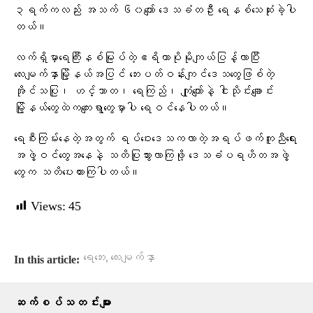
၃ရက်ကလည်း အသက် ၆၀ကျော် ဒေသခံတဦး ရေနစ်သေဆုံးခဲ့ပါ
တယ်။
လက်ရှိမှာရေကြီးနစ်မြုပ်တဲ့ဧရိယာပိုမိုကျယ်ပြန့်လာပြီး
လေးမျက်နှာမြို့နယ်အပြင် ဘေးပတ်ဝန်းကျင်ဒေသတွေဖြစ်တဲ့
အိုင်သပြု၊ ဟင်္သာတ၊ ရေကြည်၊ ကျုံကျော်နဲ့ ငါးသိုင်းချောင်း
မြို့နယ်တွေထဲကကျေးရွာတွေမှာပါ ရေဝင်နေပါတယ်။
ရေစီးကြမ်းနေတဲ့အတွက် ရပ်ဝေးဒေသကလာတဲ့အရပ်ဖက်ကူညီရေး
အဖွဲ့ဝင်တွေအနေနဲ့ သတိပြုသွားလာကြဖို့ ဒေသခံပရဟိတအဖွဲ့
တွေက သတိပေးထားကြပါတယ်။
Views:
45
,
ရေဘေး
လေးမျက်နှာ
In this article:
ဆက်စပ်သတင်းများ