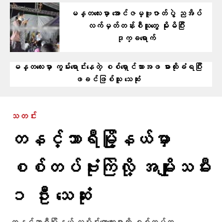
မန္တလေးမှာ အောင်ဇမ္ဗူဇာတ်ပွဲ ညအိပ်
လက်မှတ်တန်းစီသူတွေ မိုးမိပြီး
ဒုက္ခရောက်
မန္တလေးမှာ ကွမ်းရောင်းနေတဲ့ စစ်ရှောင်သားအဖ ဓားထိုးခံရပြီး
ဖခင်ဖြစ်သူ သေဆုံး
သတင်း
တနင်္သာရီမြို့နယ်မှာ
စစ်တပ်ဗုံးကြဲလို့ အမျိုးသမီး
၁ ဦး သေဆုံး