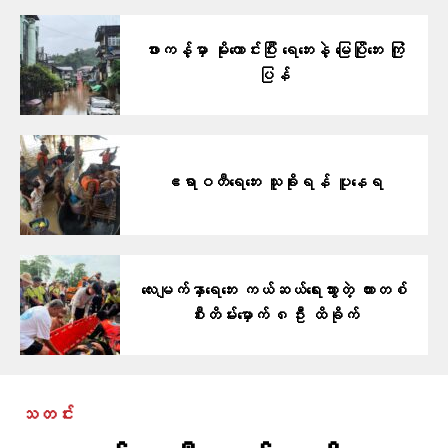
ဖားကန့်မှာ မိုးကောင်းပြီး ရေဘေးနဲ့ မြေပြိုဘေး ကြုံ
ပြန်
ဧရာဝတီရေဘေး သူခိုးရန် ပူနေရ
လေးမျက်နှာရေဘေး ကယ်ဆယ်ရေးသွားတဲ့ ကားတစ်
စီးတိမ်းမှောက် ၈ဦး ထိခိုက်
သတင်း