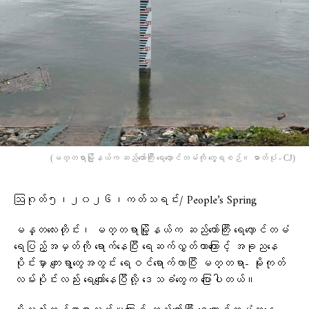
(မတ္တရာမြို့နယ်က ဆည်တော်ကြီး ရေလှောင်တမံကို တွေ့ရစဉ်။ ဓာတ်ပုံ - CJ)
ဩဂုတ်၅၊၂၀၂၆၊ကတ်သရင်း/ People’s Spring
မန္တလေးတိုင်း၊ မတ္တရာမြို့နယ်က ဆည်တော်ကြီး ရေလှောင်တမံ
ရေပြည့်အမှတ်ကို ရောက်နေပြီး ရေဆက်လွှတ်တာကြောင့် အခု‌‌ညနေ
ပိုင်းမှာ ကျေးရွာတွေအတွင်း ရေဝင်‌ရောက်လာပြီး မတ္တရာ- မိုးကုတ်
လမ်းပိုင်းလည်း ရေကျော်နေပြီလို့ ဒေသခံတွေက ပြောပါတယ်။