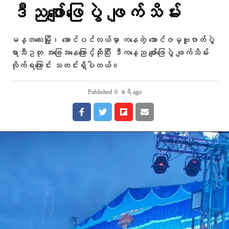
ဒီညဖျော်ဖြေပွဲ ဖျက်သိမ်း
မန္တလေးမြို့၊ အောင်ပင်လယ်မှာ ကနေတဲ့ အောင်ဇမ္ဗူဇာတ်ပွဲ
ရာသီဥတု အခြေအနေကြောင့်ဆိုပြီး ဒီကနေ့ည ဖျော်ဖြေပွဲ ဖျက်သိမ်း
လိုက်ရကြောင်း သတင်းရှိပါတယ်။
Published
6 နာရီ ago