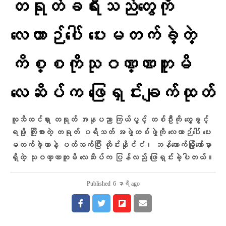
တရုတ်ခရီးသည်တွေကို
လေယာဉ်ပေါ် ပေးမတက်ခဲ့တဲ့
ကိစ္စကိုသုဝဏ္ဏဘူမိ
လေဆိပ်က ဖြေရှင်းချက်ထုတ်
လူသိထင်ရှား တရုတ် အနုပညာ ကြယ်ပွင့် တစ်ဦးကို တွေ့ခွင့်
ရဖို့ ကြိုးစားတဲ့ တရုတ် ပရိသတ် အဖွဲ့တစ်ဖွဲ့ကို လေယာဉ်ပေါ် ပေး
မတက်ခဲ့တာနဲ့ ပတ်သက်ပြီး ထိုင်းနိုင်ငံ၊ ဘန်ကောက်မြို့တော်မှာ
ရှိတဲ့ သုဝဏ္ဏဘူမိ လေဆိပ်က ပြန်လည် ဖြေရှင်းခဲ့ပါတယ်။
Published
6 နာရီ ago