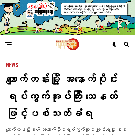
NEWS
​ကျောက်တန်းမြို့ အ​နောက်ပိုင်း
ရပ်ကွက်အုပ်ကြီး ​သေနတ်
ဖြင့်ပစ်သတ်ခံရ
ကျောက်တန်းမြို့နယ် အ​နောက်ပိုင်းရပ်ကွက်အုပ် ချုပ်​ရေးမှူး စစ်​