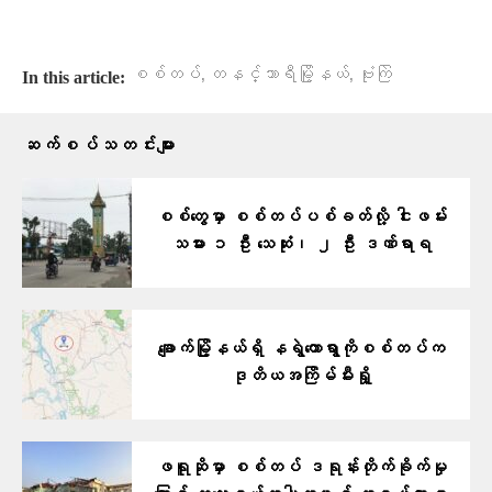
,
,
စစ်တပ်
တနင်္သာရီမြို့နယ်
ဗုံးကြဲ
In this article:
ဆက်စပ်သတင်းများ
စစ်တွေမှာ စစ်တပ်ပစ်ခတ်လို့ ငါးဖမ်း
သမား ၁ ဦး သေဆုံး၊ ၂ ဦး ဒဏ်ရာရ
ချောက်မြို့နယ်ရှိ နရွဲတောရွာကိုစစ်တပ်က
ဒုတိယအကြိမ်မီးရှို့
ဖရူဆိုမှာ စစ်တပ် ဒရုန်းတိုက်ခိုက်မှု