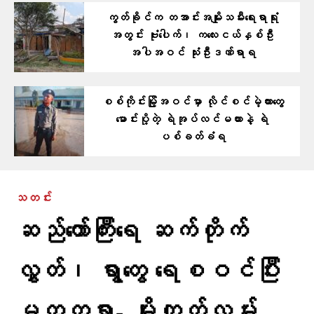
ကွတ်ခိုင်က တအာင်းအမျိုးသမီးရေးရာရုံး
အတွင်း ဗုံးပေါက်၊ ကလေးငယ်နှစ်ဦး
အပါအဝင် သုံးဦးဒဏ်ရာရ
စစ်ကိုင်းမြို့အဝင်မှာ လိုင်စင်မဲ့ကားတွေ
မောင်းပို့တဲ့ ရဲအုပ်လင်မယားနဲ့ ရဲ
ပစ်ခတ်ခံရ
သတင်း
ဆည်တော်ကြီးရေ ဆက်တိုက်
လွှတ်၊ ရွာတွေ ရေစဝင်ပြီး
မတ္တရာ- မိုးကုတ်လမ်း