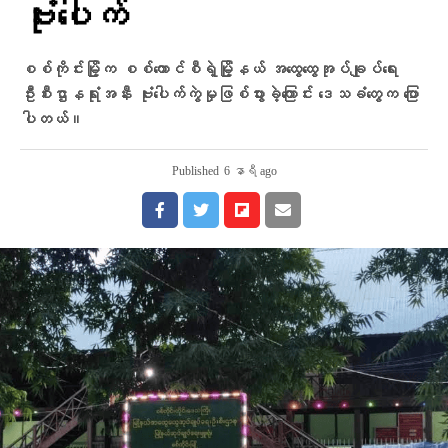
ဗုံးပေါက်
စစ်ကိုင်းမြို့က စစ်ကောင်စီရဲ့မြို့နယ် အထွေထွေအုပ်ချုပ်ရေး
ဦးစီးဌာနရုံးအနီး ဗုံးပေါက်ကွဲမှုဖြစ်ပွားခဲ့ကြောင်း ဒေသခံတွေက ပြော
ပါတယ်။
Published
6 နာရီ ago