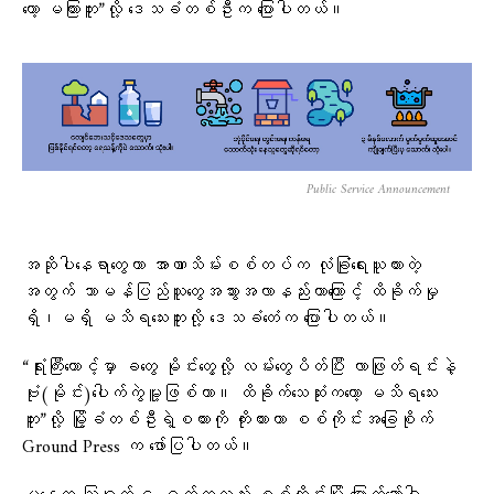
တော့ မကြားဘူး”လို့ ဒေသခံတစ်ဦးက ပြောပါတယ်။
Public Service Announcement
အဆိုပါနေရာတွေဟာ အာဏာသိမ်းစစ်တပ်က လုံခြုံရေးယူထားတဲ့
အတွက် သာမန်ပြည်သူတွေအသွားအလာနည်းတာကြောင့် ထိခိုက်မှု
ရှိ၊မရှိ မသိရသေးဘူးလို့ ဒေသခံ​တေံက ပြောပါတယ်။
“ရုံးကြီးထောင့်မှာ ခတွေ မိုင်းတွေ့လို့ လမ်းတွေပိတ်ပြီး လာဖြုတ်ရင်းနဲ့
ဗုံး(မိုင်း)ပေါက်ကွဲမူ့ဖြစ်တာ။ ထိခိုက်သေဆုံးကတော့ မသိရသေး
ဘူး”လို့ မြို့ခံတစ်ဦးရဲ့စကားကို ကိုးကားကာ စစ်ကိုင်းအခြေစိုက်
Ground Press က ဖော်ပြပါတယ်။