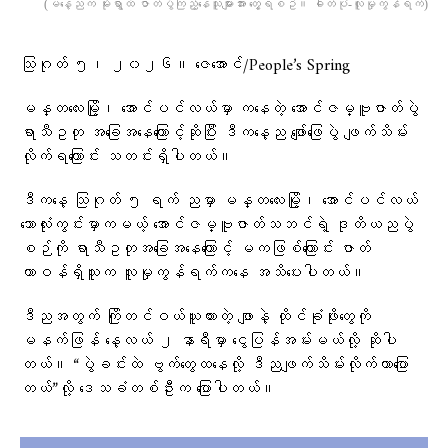
(မနေ့ညက မိုးရွာထဲ ဇာတ်ပွဲကြည့်နေသူများအား တွေ့ရစဥ်။ ဓါတ်ပုံံ-လူမှုကွန်ရက်)
သြဂုတ် ၅၊ ၂၀၂၆။ ဇေအောင်/People’s Spring
မန္တလေးမြို့၊ အောင်ပင်လယ်မှာ ကနေတဲ့ အောင်ဇမ္ဗူဇာတ်ပွဲ
ရာသီဥတု အခြေအနေကြောင့်ဆိုပြီး ဒီကနေ့ည ဖျော်ဖြေပွဲ ဖျက်သိမ်း
လိုက်ရကြောင်း သတင်းရှိပါတယ်။
ဒီကနေ့ သြဂုတ် ၅ ရက် ညမှာ မန္တလေးမြို့၊ အောင်ပင်လယ်
ဘောလုံးကွင်းမှာကမယ့် အောင်ဇမ္ဗူဇာတ်သဘင်ရဲ့ ဒုတိယညပွဲ
စဉ်ကို ရာသီဥတုအခြေအနေကြောင့် မကဖြစ်ကြောင်း ဇာတ်
တာဝန်ရှိသူက လူမှုကွန်ရက်ကနေ အသိပေးပါတယ်။
ဒီညအတွက် ကြိုတင်ဝယ်ယူထားတဲ့ ဖျာနဲ့ ထိုင်ခုံဖိုးတွေကို
မနက်ဖြန် နေ့လယ် ၂ နာရီမှာ ငွေပြန်အမ်းမယ်လို့ ဆိုပါ
တယ်။ “ပွဲခင်းထဲ ဗွက်တွေထနေလို့ ဒီညဖျက်သိမ်းလိုက်တာပြော
တယ်”လို့ ဒေသခံတစ်ဦးက ပြောပါတယ်။