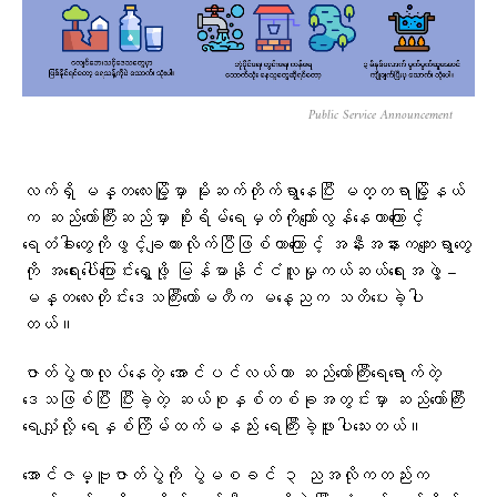
Public Service Announcement
လက်ရှိ မန္တလေးမြို့မှာ မိုးဆက်တိုက်ရွာနေပြီး မတ္တရာမြို့နယ်
က ဆည်တော်ကြီးဆည်မှာ စိုးရိမ်ရေမှတ်ကိုကျော်လွန်နေတာကြောင့်
ရေတံခါးတွေကိုဖွင့်ချထားလိုက်ပြီဖြစ်တာကြောင့် အနီးအနားကကျေးရွာတွေ
ကို အရေးပေါ်ပြောင်းရွှေ့ဖို့ မြန်မာနိုင်ငံလူမှုကယ်ဆယ်ရေးအဖွဲ့ –
မန္တလေးတိုင်းဒေသကြီးကော်မတီက မနေ့ညက သတိပေးခဲ့ပါ
တယ်။
ဇာတ်ပွဲလာလုပ်နေတဲ့ အောင်ပင်လယ်ဟာ ဆည်တော်ကြီးရေရောက်တဲ့
ဒေသဖြစ်ပြီး ပြီးခဲ့တဲ့ ဆယ်စုနှစ်တစ်ခုအတွင်းမှာ ဆည်တော်ကြီး
ရေလျှံလို့ ရေနှစ်ကြိမ်ထက်မနည်း ရေကြီးခဲ့ဖူးပါသေးတယ်။
အောင်ဇမ္ဗူဇာတ်ပွဲကို ပွဲမစခင် ၃ ညအလိုကတည်းက