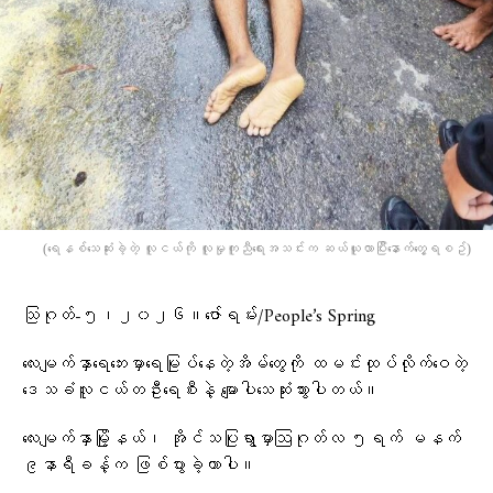
(​ရေနစ်​သေဆုံးခဲ့တဲ့ လူငယ်ကို လူမှုကူညီ​ရေးအသင်းက ဆယ်ယူလာပြီး​နောက်​တွေ့ရစဥ်)
သြဂုတ်-၅၊၂၀၂၆။ဇော်ရမ်း/People’s Spring
လေးမျက်နှာရေဘေးမှာရေမြုပ်နေတဲ့အိမ်တွေကို ထမင်းထုပ်လိုက်ဝေတဲ့
ဒေသခံလူငယ်တဦးရေစီးနဲ့ မျောပါသေဆုံးသွားပါတယ်။
လေးမျက်နှာမြို့နယ်၊ အိုင်သပြုရွာမှာဩဂုတ်လ ၅ရက် မနက်
၉နာရီခန့်က ဖြစ်ပွားခဲ့တာပါ။