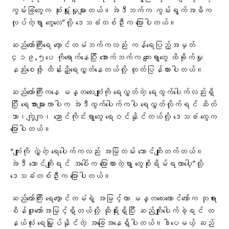
ကွမ်းခြံတွေက ဆုံးရှုံးမှုများတယ်။အဲဒီဘက်က ကွမ်းရွက်အဓိက
လုပ်တဲ့ရွာ တွေလေ”လို့ ဒေသခံတစ်ဦးက ပြောပါတယ်။
ဆည်တော်ကြီးရေ လှောင်တမံဘက်ကလည်း ကန်ရေပြည့်အမှတ်
၄၁၉.၅ပေ ကိုရောက်နေပြီး အောက်ဘက်က ကျေးရွာတွေ ထိခိုက်မှု
နည်းစေဖို့ ထိန်းညှိရေလွှတ်နေတယ်လို့ ထုတ်ပြန်ထားပါတယ်။
ဆည်တော်ကြီးကနေ မန္တလေးကျုံးကို ရေလွှတ်တဲ့ ရေထွက်ပေါက်လည်းရှိ
ပြီး ရေအားများလာပါက အဲဒီထွက်ပေါက်ကပါ ရေလွှတ်လိုက်ရင် ဆိတ်
သာ၊ကျွဲကျ၊ ညောင်ကိုင်းရွာတွေ ရေဝင်နိုင်တယ်လို့ ဒေသခံ တွေက
ပြောပါတယ်။
“ကျုံးကို လွှဲတဲ့ ရေပေါက်ကလည်း အမြဲတမ်း ဘောင်ကျိုးတက်တယ်။
အဲဒီ ဘောင်ကျိုးရင် အပေါ်က ပြောထားတဲ့ရွာ တွေစိုးရိမ်ရတာပေါ့”လို့
ဒေသခံတစ်ဦးက ပြောပါတယ်။
ဆည်တော်ကြီး ရေလှောင်တမံရဲ့ အမြင့်ဟာ မန္တလေးတောင်တော်က ဘုရား
စိန်ဖူးတော်အမြင့်ရှိတယ်လို့ ဆိုရိုးရှိပြီး ဆည်ကျိုးပေါက်ခဲ့ရင် တ
နယ်လုံး ရေမြှုပ်နိုင်တဲ့ အခြေအနေရှိပါတယ်။ဒါပေမယ့် ဆည်