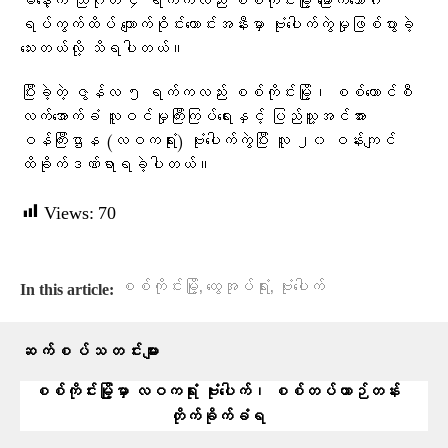
မနေ့က သြဂုတ် ၄ ရက်ကလည်း စစ်ကိုင်းမြို့ မြောက်ဘော်ဂါ
ရပ်ကွက်ထိပ် ကျောက်ဝိုင်းဟောင်းအနီးမှာ ဗုံးပေါက်ကွဲမှုဖြစ်ပွားခဲ့
သေးတယ်လို့ သိရပါတယ်။
ပြီးခဲ့တဲ့ ဇွန်လ ၅ ရက်ကလည်း စစ်ကိုင်းမြို့၊ စစ်ကောင်စီ
လက်အောက်ခံ လူဝင်မှုကြီးကြပ်ရေးနှင့် ပြည်သူ့အင်အား
ဝန်ကြီးဌာန (လဝကရုံး) ဗုံးပေါက်ကွဲပြီး လူ ၂၀ ဝန်းကျင်
ထိခိုက်ဒဏ်ရာရခဲ့ပါတယ်။
Views:
70
,
,
စစ်ကိုင်းမြို့
ထွေအုပ်ရုံး
ဗုံးပေါက်
In this article:
ဆက်စပ်သတင်းများ
စစ်ကိုင်းမြို့မှာ လဝကရုံး ဗုံးပေါက်၊ စစ်တပ်ယာဉ်တန်း
တိုက်ခိုက်ခံရ