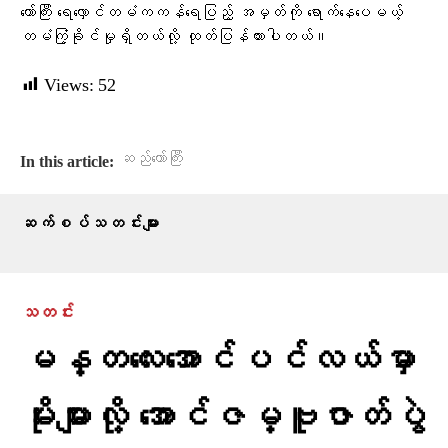
တော်ကြီး ရေလှောင်တမံကကန်ရေပြည့် အမှတ်ကို ရောက်နေပေမယ့်
တမံကြံ့ခိုင်မှုရှိတယ်လို့ ထုတ်ပြန်ထားပါတယ်။
Views:
52
ဆည်တော်ကြီး
In this article:
ဆက်စပ်သတင်းများ
သတင်း
မန္တလေးအောင်ပင်လယ်မှာ
မိုးများလို့ အောင်ဇမ္ဗူဇာတ်ပွဲ