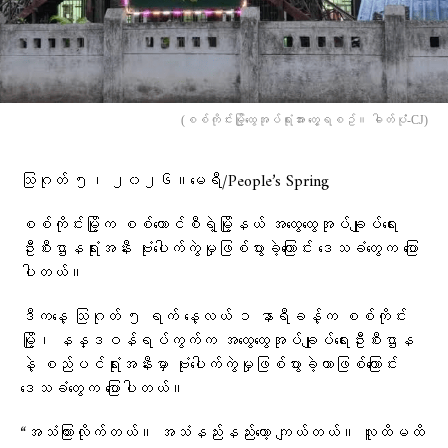
(စစ်ကိုင်းမြို့ထွေအုပ်ရုံးအား တွေ့ရစဥ်။ ဓါတ်ပုံံ-CJ)
သြဂုတ် ၅၊ ၂၀၂၆။မေရီ/People’s Spring
စစ်ကိုင်းမြို့က စစ်ကောင်စီရဲ့မြို့နယ် အထွေထွေအုပ်ချုပ်ရေး
ဦးစီးဌာနရုံးအနီး ဗုံးပေါက်ကွဲမှုဖြစ်ပွားခဲ့ကြောင်း ဒေသခံတွေက ပြော
ပါတယ်။
ဒီကနေ့ သြဂုတ် ၅ ရက် နေ့လယ် ၁ နာရီခန့်က စစ်ကိုင်း
မြို့၊ နန္ဒဝန်ရပ်ကွက်က အထွေထွေအုပ်ချုပ်ရေးဦးစီးဌာန
နဲ့ စည်ပင်ရုံးအနီးမှာ ဗုံးပေါက်ကွဲမှုဖြစ်ပွားခဲ့တာဖြစ်ကြောင်း
ဒေသခံတွေက ပြောပါတယ်။
“အသံကြားလိုက်တယ်။ အသံနည်းနည်းတော့ ကျယ်တယ်။ လူထိမထိ