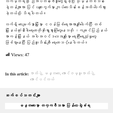
လက်မှတ်ရဖို့ ညအိပ်တန်းစီသူတွေရှိခဲ့ပြီး ပုံမှန်တစ်သိန်း
ခွဲတန်ဖျာဟာ ပြင်ပစျေးကွက်မှာ ကျပ်လေးသိန်းခန့်အထိ ပေါက်သွား
ခဲ့တယ်လို့ သိရပါတယ်။
လက်ရှိ လေးမျက်နှာမြို့မှာ ငဝန်မြစ်ရေကာတာကျိုးပေါက်ပြီး တစ်
မြို့နယ်လုံးနီးပါးရေဘေးကိုဆိုးရွာစွာကြုံတွေ့နေသလို ၊ကချင်ပြည်နယ်
ဖားကန့်မြို့နယ် အပါအဝင်ဒသေအချို့မှာ ရေကြီးရေလျှံမှုတွေ
ဖြစ်ပွားနေပြီး ပြည်သူသိန်းချီ ရေဘေးသင့်နေပါတယ်။
Views:
47
,
,
,
ဇာတ်ပွဲ
မန္တလေး
အောင်ဇမ္ဗူဇာတ်ပွဲ
In this article:
အောင်ပင်လယ်
ဆက်စပ်သတင်းများ
မန္တလေးမှာ တက္ကစီသမား ပြန်ပေးဆွဲခံရ