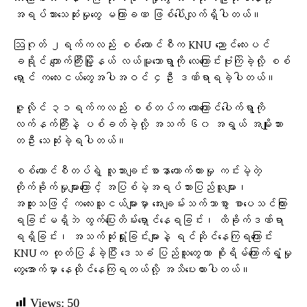
အရပ်သားသေဆုံးမှုတွေ မကြာခဏ ဖြစ်ပေါ်လျက်ရှိပါတယ်။
ဩဂုတ် ၂ရက်ကလည်း စစ်ကောင်စီက KNU ညောင်လေးပင်
ခရိုင် ကျောက်ကြီးမြို့နယ် လယ်မူသောရွာကို လေကြောင်းဗုံးကြဲခဲ့လို့ စစ်
ရှောင် ကလေးငယ်တွေအပါအဝင် ၄ဦး ဒဏ်ရာရခဲ့ပါတယ်။
ဇူလိုင် ၃၁ရက်ကလည်း စစ်တပ်က တောကြောင်ပေါက်ရွာကို
လက်နက်ကြီးနဲ့ ပစ်ခတ်ခဲ့လို့ အသက် ၆၀ အရွယ် အမျိုးသား
တဦး သေဆုံးခဲ့ရပါတယ်။
စစ်ကောင်စီတပ်ရဲ့ လူသားချင်းစာနာထောက်ထားမှု ကင်းမဲ့တဲ့
တိုက်ခိုက်မှုများကြောင့် အပြစ်မဲ့အရပ်သားပြည်သူများ၊
အထူးသဖြင့် ကလေးသူငယ်များမှာ အေးချမ်းသက်သာစွာ စာပေသင်ကြား
ရခြင်းမရှိဘဲ ထွက်ပြေးတိမ်းရှောင်နေရခြင်း၊ ထိခိုက်ဒဏ်ရာ
ရရှိခြင်း၊ အသက်ဆုံးရှုံးခြင်းများနဲ့ ရင်ဆိုင်နေကြရကြောင်း
KNUက ထုတ်ပြန်ခဲ့ပြီး ဒေသခံ ပြည်သူတွေဟာ စိုးရိမ်ကြောက်ရွံ့မှု
တွေအောက်မှာ နေထိုင်နေကြရတယ်လို့ အသိပေးထားပါတယ်။
Views:
50