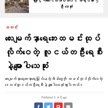
ကြောင့် ကလေးငယ်အပါအ၀င် အရပ်သား ၅
ဦး သေဆုံး
သတင်း
လေးမျက်နှာရေဘေးထမင်းထုပ်
လိုက်ဝေတဲ့ လူငယ်တဦးရေစီး
နဲ့မျောပါသေဆုံး
လေးမျက်နှာရေဘေးမှာရေမြုပ်နေတဲ့အိမ်တွေကို ထမင်းထုပ်လိုက်ဝေတဲ့
ဒေသခံလူငယ်တဦးရေစီးနဲ့ မျောပါသေဆုံးသွားပါတယ်။
Published
6 နာရီ ago