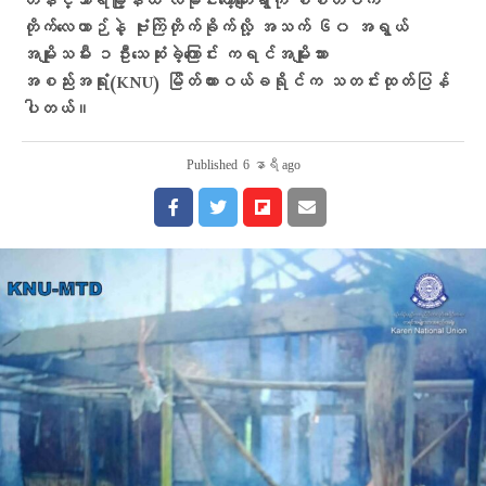
တနင်္သာရီမြို့နယ် လမိုင်းကော့ကျေးရွာကို စစ်တပ်က
တိုက်လေယာဉ်နဲ့ ဗုံးကြဲတိုက်ခိုက်လို့ အသက် ၆၀ အရွယ်
အမျိုးသမီး ၁ဦးသေဆုံးခဲ့ကြောင်း ကရင်အမျိုးသား
အစည်းအရုံး(KNU) မြိတ်ထားဝယ်ခရိုင်က သတင်းထုတ်ပြန်
ပါတယ်။
Published
6 နာရီ ago