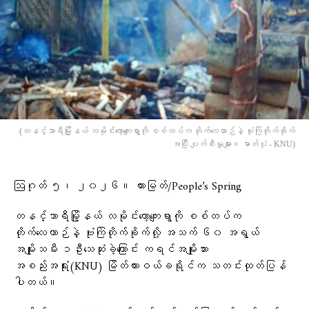
(တနင်္သာရီမြို့နယ် လမိုင်းကော့ကျေးရွာကို စစ်တပ်က တိုက်လေယာဉ်နဲ့ ဗုံးကြဲတိုက်ခိုက်
အပြီး ပျက်စီးမှုများ။ ဓာတ်ပုံ - KNU)
ဩဂုတ် ၅၊ ၂၀၂၆။ ထားမြတ်/People’s Spring
တနင်္သာရီမြို့နယ် လမိုင်းကော့ကျေးရွာကို စစ်တပ်က
တိုက်လေယာဉ်နဲ့ ဗုံးကြဲတိုက်ခိုက်လို့ အသက် ၆၀ အရွယ်
အမျိုးသမီး ၁ဦးသေဆုံးခဲ့ကြောင်း ကရင်အမျိုးသား
အစည်းအရုံး(KNU) မြိတ်ထားဝယ်ခရိုင်က သတင်းထုတ်ပြန်
ပါတယ်။