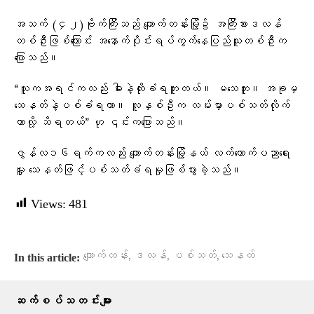
အသက် (၄၂)ဗိုက်ကြီးသည် ​ကျောက်တန်းမြို့၌ အကြီးစားဒလန်
တစ်ဦးဖြစ်​ကြောင်း ​အ​နောက်ပိုင်းရပ်ကွက်​နေပြည်သူတစ်ဦးက ​
ပြောသည်။
“သူကအရင်ကလည်း ဓါးနဲ့ထိုးခံရဘူးတယ်။ မ​သေဘူး။ အခုမှ
​သေနတ်နဲ့ပစ်ခံရတာ။ လူနှစ်ဦးက လမ်းမှာပစ်သတ်လိုက်
တာလို့ သိရတယ်” ဟု ၎င်းက​ပြောသည်။
ဇွန်လ၁၆ရက်ကလည်း ​ကျောက်တန်းမြို့နယ် လက်​ထောက်ပညာ​ရေး
မှူး ​သေနတ်ဖြင့်ပစ်သတ်ခံရမှုဖြစ်ပွားခဲ့သည်။
Views:
481
,
,
,
ကျောက်တန်း
ဒလန်
ပစ်သတ်
သေနတ်
In this article:
ဆက်စပ်သတင်းများ