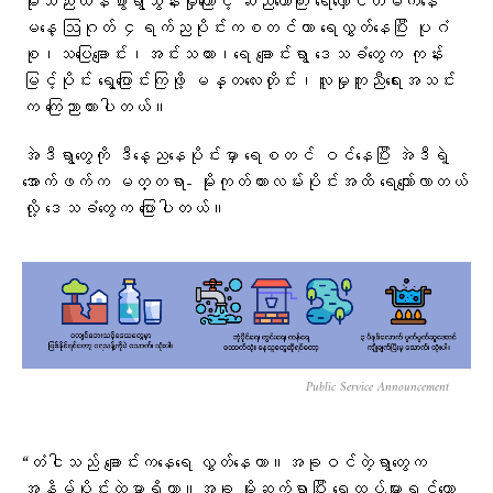
မိုးသည်းထန်စွာရွာသွန်းမှုကြောင့် ဆည်တော်ကြီး ရေလှောင်တမံကနေ
မနေ့ ဩဂုတ် ၄ရက်ညပိုင်းကစတင်ကာ ရေလွှတ်နေပြီး ပုဂံ
စု၊သပြေချောင်း၊အင်းသကား၊ရေ‌ ချောင်းရွာ ဒေသခံတွေက ‌‌‌‌‌‌‌‌‌‌‌‌‌‌‌‌‌‌‌‌‌‌‌‌‌ကုန်း
မြင့်ပိုင်း ရွေ့ပြောင်းကြဖို့ မန္တလေးတိုင်း၊လူမှုကူညီရေးအသင်း
က ကြေညာထားပါတယ်။
အဲဒီရွာတွေကို ဒီနေ့ညနေပိုင်းမှာ ရေစတင် ဝင်နေပြီး အဲဒီ‌‌ရဲ့
အောက်ဖက်က မတ္တရာ- မိုးကုတ်ကားလမ်းပိုင်းအထိ ရေကျော်လာတယ်
လို့ ဒေသခံတွေက ပြောပါတယ်။
Public Service Announcement
“တံငါသည် ချောင်းကနေရေ လွှတ်နေတာ။အခုဝင်တဲ့ရွာတွေက
အနိမ့်ပိုင်းထဲမှာရှိတာ။အခု မိုးဆက်ရွာပြီး ရေထပ်များရင်တော့