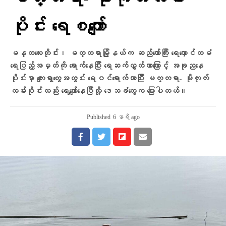
ပိုင်း ရေစကျော်
မန္တလေးတိုင်း၊ မတ္တရာမြို့နယ်က ဆည်တော်ကြီး ရေလှောင်တမံ
ရေပြည့်အမှတ်ကို ရောက်နေပြီး ရေဆက်လွှတ်တာကြောင့် အခု‌‌ညနေ
ပိုင်းမှာ ကျေးရွာတွေအတွင်း ရေဝင်‌ရောက်လာပြီး မတ္တရာ- မိုးကုတ်
လမ်းပိုင်းလည်း ရေကျော်နေပြီလို့ ဒေသခံတွေက ပြောပါတယ်။
Published
6 နာရီ ago