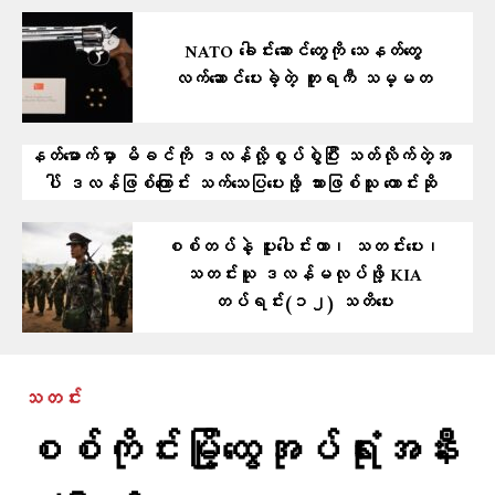
NATO ခေါင်းဆောင်တွေကို သေနတ်တွေ
လက်ဆောင်ပေးခဲ့တဲ့ တူရကီ သမ္မတ
နတ်မောက်မှာ မိခင်ကို ဒလန်လို့စွပ်စွဲပြီး သတ်လိုက်တဲ့အ
ပါ် ဒလန်ဖြစ်ကြောင်း သက်သေပြ​ပေးဖို့ သားဖြစ်သူ တောင်းဆို
စစ်တပ်နဲ့ ပူးပေါင်းတာ၊ သတင်းပေး၊
သတင်းယူ ဒလန်မလုပ်ဖို့ KIA
တပ်ရင်း(၁၂) သတိပေး
သတင်း
စစ်ကိုင်းမြို့ထွေအုပ်ရုံးအနီး