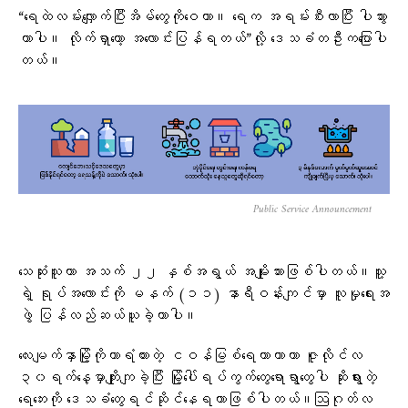
“ရေထဲလမ်းလျှောက်ပြီးအိမ်တွေကိုဝေတာ။ ရေက အရမ်းစီးလာပြီး ပါသွား
တာပါ။ လိုက်ရှာတော့ အလောင်းပြန်ရတယ်”လို့ ဒေသခံတဦးကပြောပါ
တယ်။
Public Service Announcement
သေဆုံးသူဟာ အသက် ၂၂ နှစ်အရွယ် အမျိုးသားဖြစ်ပါတယ်။သူ့
ရဲ့ ရုပ်အလောင်းကို မနက် (၁၁) နာရီဝန်းကျင်မှာ လူမှုရေးအ
ဖွဲ ‌ပြန်လည်ဆယ်ယူခဲ့တာပါ။
လေးမျက်နှာမြို့ကိုကာရံထားတဲ့ ငဝန်မြစ်ရေကာတာဟာ ဇူလိုင်လ
၃၀ရက်နေ့မှာကျိုးကျခဲ့ပြီး မြို့ပေါ်ရပ်ကွက်တွေရောရွာတွေပါ ဆိုးရွားတဲ့
ရေဘေးကို ဒေသခံတွေရင်ဆိုင်နေရတာဖြစ်ပါတယ်။ဩဂုတ်လ