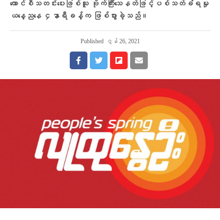
ကောင်စီသတင်း​ပေးဖြစ်သူ ဗိုက်ကြီး​သေနတ်ဖြင့်ပစ်သတ်ခံရမှု
ယ​နေ့ည​နေ ၄နာရီခန့်က ဖြစ်ပွားခဲ့သည်။
Published
ဇွန် 26, 2021