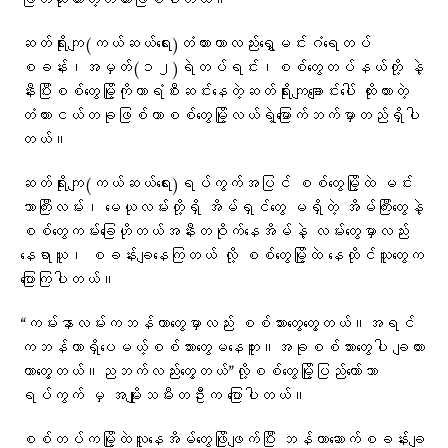
ဖြတ်ထိုးထားတဲ့တံတားဖြစ်ပါတယ်။
ဆတ်ရိုးကျ(ကယ်ဆယ်ရေး)တံတားဟာလည်းရွှေမင်းဂံရေတပ်
စခန်း၊အမှတ်(၁၂)ရဲတပ်ရင်း၊စစ်တွေတပ်နယ်တို့ နဲ့
နီးပြီးစစ်တွေမြို့ကိုကာရံစီးဆင်းနေတဲ့ဆတ်ရိုးကျချောင်းပေါ် ထိုးထားတဲ့
တံတားငယ်တခုဖြစ်ကာစစ်တွေမြို့လယ်ရဲ့မြောက်ဘက်မှာတည်ရှိပါ
တယ်။
ဆတ်ရိုးကျ(ကယ်ဆယ်ရေး)ရပ်ကွက်အပြင် စစ်တွေမြို့ထဲ မင်း
ဘာကြီးလမ်း၊ မေယုလမ်းတို့ရှိ အိမ်ရှင်တွေ မရှိတဲ့ အိမ်ကြီးတွေနဲ့
စစ်တွေကမ်းခြေဟိုတယ်အနီးတဝိုက်နေအိမ်နဲ့ လမ်းတွေမှာလည်း
နေရာယူ၊ စခန်းချနေကြတယ် လို့ စစ်တွေမြို့ထဲ နေထိုင်သူတွေက
ပြောကြပါတယ်။
“ကမ်းနာလမ်းကဘန်ကာတွေမှာလည်း စစ်သားတွေတွေ့တယ်။အရင်
ကဘန်ကာရှိပေမယ့်စစ်သားတွေမနေဘူး။အခုစစ်သားတွေပါ ချထား
တာတွေ့တယ်။ညဘက်လည်းတွေ့တယ်”လို့စစ်တွေမြို့ပြည်တော်သာ
ရပ်ကွက် မှ အမျိုးသမီးတဦးက ပြောပါတယ်။
စစ်တပ်ကမြို့ထဲလူနေအိမ်တွေဖြိုဖျက်ပြီး ဘန်ကာဆောက်စခန်းချ