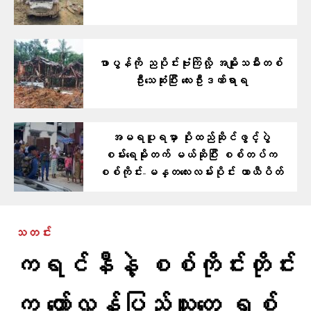
ဖာပွန်ကို ညပိုင်းဗုံးကြဲလို့ အမျိုးသမီးတစ်
ဦးသေဆုံးပြီး လေးဦးဒဏ်ရာရ
အမရပူရမှာ ပိုးထည်ဆိုင်ဖွင့်ပွဲ
စမ်းရေမိုးတက် မယ်ဆိုပြီး စစ်တပ်က
စစ်ကိုင်း-မန္တလေးလမ်းပိုင်း ယာယီပိတ်
သတင်း
ကရင်နီနဲ့ စစ်ကိုင်းတိုင်း
က တော်လှန်ပြည်သူတွေ ရှစ်