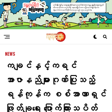
NEWS
ကချင်နှင့်ကရင်
အာဇာနည်များဂုဏ်ပြုသည့်
ရန်ကုန်က စစ်အာဏာရှင်
ဖြုတ်ချရေး ​ပြောက်ကြားသပိတ်