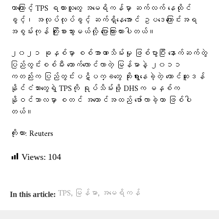
တာကြောင့် TPS ရထားသူတွေ အမေရိကန်မှာ ဆက်လက် နေထိုင်
ခွင့်၊ အလုပ်လုပ်ခွင့် ဆက်ရှိနေအောင် ဥပဒေကြောင်းအရ
အစွမ်းကုန် ကြိုးစားသွားမယ်လို့ ပြောကြားထားပါတယ်။
၂၀၂၁ ခုနှစ်မှာ စစ်အာဏာသိမ်းမှု ဖြစ်ပွားပြီး နောက်ဆက်တွဲ
ပြည်တွင်းစစ်မီး တောက်လောင်လာတဲ့ မြန်မာနဲ့ ၂၀၁၁
ကတည်းက ပြည်တွင်းပဋိပက္ခတွေ ဆိုးရွားနေခဲ့တဲ့ တောင်ဆူဒန်
နိုင်ငံသားတွေရဲ့ TPSကို ရုပ်သိမ်းဖို့ DHSက မနှစ်က
နိုဝင်ဘာလမှာ စတင် အကောင်အထည် ဖော်လာခဲ့တာ ဖြစ်ပါ
တယ်။
ကိုးကား: Reuters
Views:
104
,
,
TPS
မြန်မာ
အမေရိကန်
In this article: