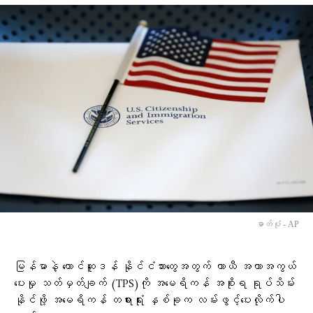
ဓာတ်ပုံ - AP
မြန်မာနဲ့ တောင်ဆူဒန် နိုင်ငံသားတွေအတွက် ယာယီ အကာအကွယ်
ပေးမှု သတ်မှတ်ချက် (TPS)ကို အမေရိကန် အစိုးရ ရုပ်သိမ်း
နိုင်ဖို့ အမေရိကန် တရားရုံး နှစ်ခုက လမ်းဖွင့်ပေးလိုက်ပါ