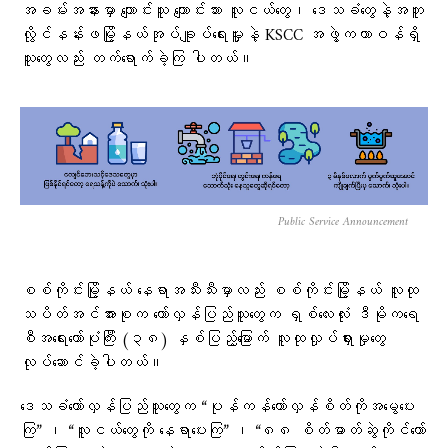
အခမ်းအနားမှာ ကျောင်းသူ ကျောင်းသား လူငယ်တွေ၊ ဒေသခံတွေနဲ့အတူ
လွိုင်နန်းဖမြို့နယ်အုပ်ချူပ်ရေးမှူးနဲ့ KSCC အဖွဲ့ကတာဝန်ရှိ
သူတွေလည်း တက်ရောက်ခဲ့ကြ ပါတယ်။
Public Service Announcement
စစ်ကိုင်းမြို့နယ် နေရာအသီးသီးမှာလည်း စစ်ကိုင်းမြို့နယ် လူထု
သပိတ်အင်အားစုက တော်လှန်ပြည်သူတွေက ရှစ်လေးလုံး ဒီမိုကရေ
စီအရေးတော်ပုံကြီး (၃၈) နှစ်ပြည့်မြောက် လူထုလှုပ်ရှားမှုတွေ
လုပ်ဆောင်ခဲ့ပါတယ်။
ဒေသခံတော်လှန်ပြည်သူတွေက “ပုန်ကန်တော်လှန်စိတ်ကိုအမွေပေး
ကြ” ၊ “လူငယ်တွေကို နေရာပေးကြ” ၊ “၈၈ စိတ်ဓာတ်ဆွဲကိုင်တော်