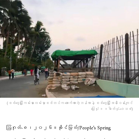
(စစ်တွေမြို့ကမ်းနားလမ်းမှာစစ်တပ်က ဆောက်ထားတဲ့ဘန်ကာနဲ့ စစ်​တွေမြို့အနီးဝန်းကျင်​
မြေပုံ ။ ။ဓါတ်ပုံ-​ဒေသခံ)
ဩဂုတ်-၈၊၂၀၂၆။ခိုင်မြတ်/People’s Spring