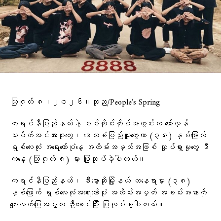
သြဂုတ် ၈၊၂၀၂၆။သုည/People’s Spring
ကရင်နီပြည်နယ်နဲ့ စစ်ကိုင်းတိုင်းအတွင်းက တော်လှန်
သပိတ်အင်အားစုတွေ၊ ဒေသခံပြည်သူတွေဟာ (၃၈) နှစ်မြောက်
ရှစ်လေးလုံး အရေးတော်ပုံနေ့ အထိမ်းအမှတ်အဖြစ် လှုပ်ရှားမှုတွေ ဒီ
ကနေ့ (သြဂုတ် ၈) မှာ ပြုလုပ်ခဲ့ပါတယ်။
ကရင်နီပြည်နယ်၊ ဒီးမော့ဆိုမြို့နယ် တနေရာမှာ (၃၈)
နှစ်မြောက် ရှစ်လေးလုံးအရေးတော်ပုံ အထိမ်းအမှတ် အခမ်းအနားကို
ကျေးလက်မြေအဖွဲ့က ဦးဆောင်ပြီး ပြုလုပ်ခဲ့ပါတယ်။