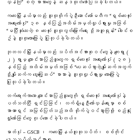
လှန်ကြ” စတဲ့ စာသားတွေနဲ့ ဆန္ဒထုတ်ဖော်ပြသခဲ့ပါတယ်။
ကလေးမြို့နယ်မှာလည်း လူထုတိုက်ပွဲဦးဆောင်ကော်မတီက “ရှစ်လေးလုံး
အရေးတော်ပုံ” ၃၈ နှစ်ပြည့်အထိမ်းအမှတ်လှုပ်ရှားမှုအဖြစ်
“မပြီးဆုံးသေးတဲ့ ၈ လေးလုံး လူထုလွတ်မြောက်ရေး ဒို့အတူရုန်း” ခေါင်းစ
ဥ်နဲ့ လူထုဟောပြောပွဲ ပြုလုပ်ခဲ့ပါတယ်။
ဘုတလင်မြို့နယ်မှာလည်း သပိတ်အင်အားစုဝင်တွေနဲ့ ကျေးရွာ (
၂ ) ရွာမှ ကျောင်းသားပြည်သူတွေက ရှစ်လေးလုံး အရေးတော်ပုံ ( ၃၈ )
နှစ်ပြည့် အထိမ်းအမှတ်အဖြစ် “ပေးဆပ်သွားတဲ့မျိုးဆက်အတွက်
ဒို့မျိုးဆက်က သွေးကြွေးဆပ်” စာသားနဲ့ လူထုလှုပ်ရှားမှု ဟောပြောပွဲ
ပြုလုပ်ခဲ့ပါတယ်။
တက်ရောက်လာသော ကျောင်းသားပြည်သူတွေကို ရှစ်လေးလုံး အရေးတော်ပုံနဲ့
ပတ်သတ်ပြီး ရှင်းပြခြင်း၊ လက်ရှိနွေဦးတော်လှန်ရေးမှာ စစ်
အာဏာရှင် အမြစ်ပြတ်သည်အထိ တိုက်ပွဲဝင်သွားကြဖို့ စည်ရုံး
လှုံ့ဆော်ခြင်းတွေ လုပ်ဆောင်ခဲ့ပါတယ်။
ဓာတ်ပုံ – GSCB ၊ ကလေးမြို့နယ်လူထုသပိတ်၊ စစ်ကိုင်း