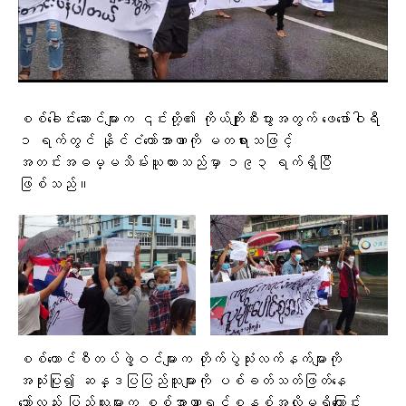
စစ်ခေါင်းဆောင်များက ၎င်းတို့၏ ကိုယ်ကျိုးစီးပွားအတွက် ဖေဖော်ဝါရီ
၁ ရက်တွင် နိုင်ငံတော်အာဏာကို မတရားသဖြင့်
အတင်းအဓမ္မသိမ်းယူထားသည်မှာ ၁၉၃ ရက်ရှိပြီ
ဖြစ်သည်။
စစ်ကောင်စီတပ်ဖွဲ့ဝင်များက တိုက်ပွဲသုံးလက်နက်များကို
အသုံးပြု၍ ဆန္ဒပြပြည်သူများကို ပစ်ခတ်သတ်ဖြတ်နေ
သော်လည်း ပြည်သူများက စစ်အာဏာရှင်စနစ်အလိုမရှိကြောင်း