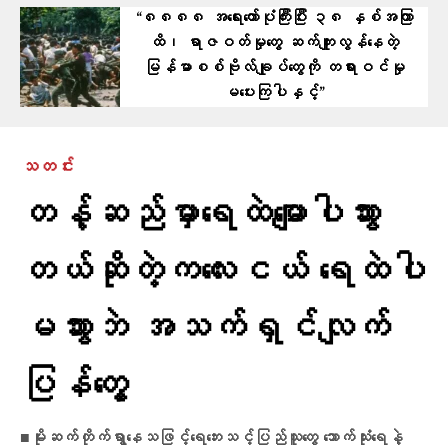
“၈၈၈၈ အရေးတော်ပုံကြီးပြီး ၃၈ နှစ်အကြာ
ထိ၊ ရာဇဝတ်မှုတွေ ဆက်ကျူးလွန်နေတဲ့
မြန်မာစစ်ဗိုလ်ချုပ်တွေကို တရားဝင်မှု
မပေးကြပါနှင့်”
သတင်း
တန့်ဆည်မှာ​ရေထဲ​မျောပါသွား
တယ်ဆိုတဲ့ကလေးငယ် ရေထဲပါ
မသွားဘဲ အသက်ရှင်လျက်
ပြန်​တွေ့
■မိုးဆက်တိုက်ရွာနေသဖြင့်​​ရေ​ဘေးသင့်ပြည်သူ​တွေ သောက်သုံးရေနဲ့