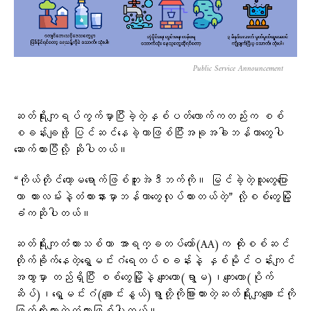
Public Service Announcement
ဆတ်ရိုးကျရပ်ကွက်မှာပြီးခဲ့တဲ့နှစ်ပတ်လောက်ကတည်းက စစ်
စခန်းချဖို့ ပြင်ဆင်နေခဲ့တာဖြစ်ပြီးအခုအခါဘန်ကာတွေပါ
ဆောက်ထားပြီလို့ ဆိုပါတယ်။
“ကိုယ်တိုင်တော့မရောက်ဖြစ်ဘူးအဲဒီဘက်ကို။ မြင်ခဲ့တဲ့သူတွေပြော
တာ ကားလမ်းနဲ့တံတားနားမှာဘန်ကာတွေလုပ်ထားတယ်တဲ့” လို့စစ်တွေမြို့
ခံကဆိုပါတယ်။
ဆတ်ရိုးကျတံတားသစ်ဟာ အာရက္ခတပ်တော်(AA)က ထိုးစစ်ဆင်
တိုက်ခိုက်နေတဲ့ရွှေမင်းဂံရေတပ်စခန်းနဲ့ နှစ်မိုင်ဝန်းကျင်
အကွာမှာ တည်ရှိပြီး စစ်တွေမြို့နဲ့ ကျေးတော(ရွာမ)၊ကျေးတော(ပိုက်
ဆိပ်)၊ရွှေမင်းဂံ(ချောင်းနွယ်)ရွာတို့ကိုခြားထားတဲ့ဆတ်ရိုးကျချောင်းကို