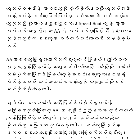
ရေတပ်စခန်းနဲ့ ကာကင်းတွေကို တိုက်ခိုက်နေသလို ရေတပ်အနီး
ဝန်းကျင်နဲ့ စစ်တွေမြစ်ပြင်မှာ ရပ်နားထား တဲ့ စစ် သင်္ဘော
တွေကိုလည်း ကုလားတန်မြစ်ပြင်ကနေ Speed Boat တွေနဲ့ သွားလာ၊
ပစ်ခတ်တာတွေ ရှိနေကာ AA ရဲ့ ပစ်ခတ်မှုကြောင့် ပြီးခဲ့တဲ့ မေလ
ကုန်အတွင်းက စစ်တွေမှာ စစ်တပ်သင်္ဘောတစီး ထိမှန်ခဲ့ပါ
တယ်။
AAဟာစစ်တွေမြို့ရဲ့အနောက်ဘက်ရသေ့တောင်မြို့နယ်၊မြောက်ဘက်
ပုဏ္ဏားကျွန်းမြို့နယ်နဲ့ အရှေ့ဘက် ပေါက်တောမြို့နယ်တို့ကို အလုံးစုံ
သိမ်းပိုက်ထားပြီးအဲဒီမြို့နယ်တွေနဲ့အစပ်နေရာတွေကနေဝန်းရံ
ပိတ်ဆို့ကာစစ် တပ်ကာကင်းစခန်းတွေကို တခုချင်းထိုးစစ်
ဆင်တိုက်ခိုက်နေတာပါ။
ရခိုင်ဒေသတခုလုံးကို အပြီးပြတ်သိမ်းပိုက်သွားမယ်လို့
မကြာခဏထုတ်ပြောထားတဲ့ AA ဟာ ရခိုင်ပြည်နယ်အ တွင်းကလက်
ကျန်မြို့ဖြစ်တဲ့စစ်တွေကို ၂၀၂၆ နှစ်ဆန်းကတည်းက
ထိုးစစ်တွေ မကြာခဏ လုပ်နေခဲ့တာပါ။ စစ်တွေမြို့နယ်မှာ
ဒကစ စစ်တွေအခြေစိုက်ထားပြီးအခြားအခြေစိုက်တပ်ရင်းတွေ၊