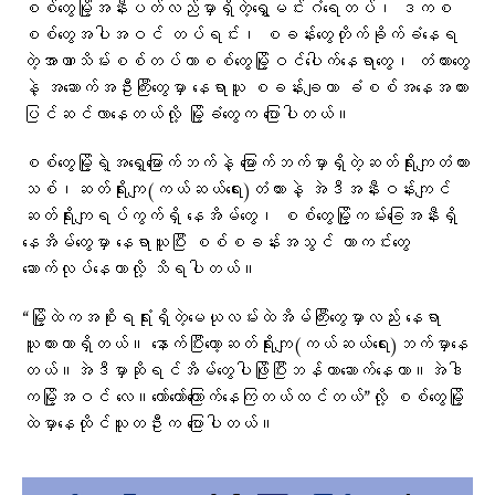
စစ်တွေမြို့အနီးပတ်လည်မှာရှိတဲ့ရွှေမင်းဂံရေတပ်၊ ဒကစ
စစ်တွေအပါအဝင် တပ်ရင်း၊ စခန်းတွေတိုက်ခိုက်ခံနေရ
တဲ့အာဏာသိမ်းစစ်တပ်ဟာစစ်တွေမြို့ဝင်ပေါက်နေရာတွေ၊ တံတားတွေ
နဲ့ အဆောက်အဦးကြီးတွေမှာ နေရာယူ စခန်းချကာ ခံစစ်အနေအထား
ပြင်ဆင်လာနေတယ်လို့ မြို့ခံတွေက ပြောပါတယ်။
စစ်တွေမြို့ရဲ့အရှေ့မြောက်ဘက်နဲ့ မြောက်ဘက်မှာရှိတဲ့ဆတ်ရိုးကျတံတား
သစ်၊ဆတ်ရိုးကျ(ကယ်ဆယ်ရေး)တံတားနဲ့ အဲဒီအနီးဝန်းကျင်
ဆတ်ရိုးကျရပ်ကွက်ရှိ နေအိမ်တွေ၊ စစ်တွေမြို့ကမ်းခြေအနီးရှိ
နေအိမ်တွေမှာ နေရာယူပြီး စစ်စခန်းအသွင် ကာကင်းတွေ
ဆောက်လုပ်နေတာလို့ သိရပါတယ်။
“မြို့ထဲကအစိုးရရုံးရှိတဲ့မေယုလမ်းထဲအိမ်ကြီးတွေမှာလည်း နေရာ
ယူထားတာရှိတယ်။ နောက်ပြီးတော့ဆတ်ရိုးကျ(ကယ်ဆယ်ရေး)ဘက်မှာနေ
တယ်။အဲဒီမှာဆိုရင်အိမ်တွေပါဖြိုပြီးဘန်ကာဆောက်နေတာ။အဲဒါ
ကမြို့အဝင် လေ။တော်တော်ကြောက်နေကြတယ်ထင်တယ်”လို့ စစ်တွေမြို့
ထဲမှာနေထိုင်သူတဦးက ပြောပါတယ်။