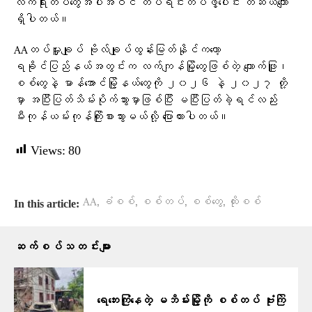
လက်ရုံးတပ်တွေအပါအဝင် တပ်ရင်းတပ်ဖွဲ့ပေါင်း တဆယ်ကျော်
ရှိပါတယ်။
AAတပ်မှူးချုပ် ဗိုလ်ချုပ်ထွန်းမြတ်နိုင်ကတော့
ရခိုင်ပြည်နယ်အတွင်းက လက်ကျန်မြို့တွေဖြစ်တဲ့ ကျောက်ဖြူ၊
စစ်တွေနဲ့ မာန်အောင်မြို့နယ်တွေကို ၂၀၂၆ နဲ့ ၂၀၂၇ တို့
မှာ အပြီးပြတ်သိမ်းပိုက်သွားမှာဖြစ်ပြီး မပြီးပြတ်ခဲ့ရင်လည်း
မီးကုန်ယမ်းကုန်ကြိုးစားသွားမယ်လို့ ​ပြောထားပါတယ်။
Views:
80
,
,
,
,
AA
ခံစစ်
စစ်တပ်
စစ်တွေ
ထိုးစစ်
In this article:
ဆက်စပ်သတင်းများ
ရေဘေးကြုံနေတဲ့ မဘိမ်းမြို့ကို စစ်တပ် ဗုံးကြဲ