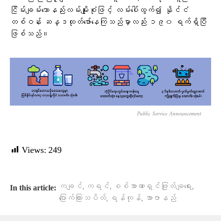
ငြိမ်းချမ်းသောနည်းလမ်းမျိုးစုံဖြင့် လမ်းပေါ်ထွက်၍ နိုင်ငံ
တစ်ဝန်း ဆန္ဒထုတ်ဖော်နေကြသည်မှာလည်း ၁၉၀ ရက်ရှိပြီ
ဖြစ်သည်။
Public Service Announcement
Views:
249
,
,
,
ကချင်
ကရင်
စစ်အာဏာရှင်ဖြုတ်ချရေး
In this article:
,
,
ပြောက်ကြားသပိတ်
ရန်ကုန်
အာဇာနည်