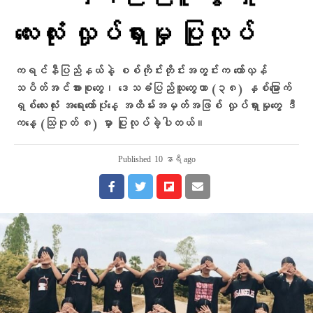
လေးလုံး လှုပ်ရှားမှု ပြုလုပ်
ကရင်နီပြည်နယ်နဲ့ စစ်ကိုင်းတိုင်းအတွင်းက တော်လှန်
သပိတ်အင်အားစုတွေ၊ ဒေသခံပြည်သူတွေဟာ (၃၈) နှစ်မြောက်
ရှစ်လေးလုံး အရေးတော်ပုံနေ့ အထိမ်းအမှတ်အဖြစ် လှုပ်ရှားမှုတွေ ဒီ
ကနေ့ (သြဂုတ် ၈) မှာ ပြုလုပ်ခဲ့ပါတယ်။
Published
10 နာရီ ago