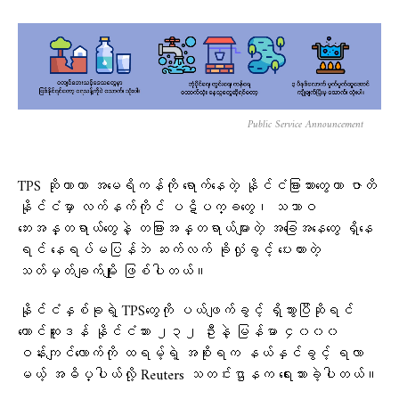
Public Service Announcement
TPS ဆိုတာဟာ အမေရိကန်ကို ရောက်နေတဲ့ နိုင်ငံခြားသားတွေဟာ ဇာတိ
နိုင်ငံမှာ လက်နက်ကိုင် ပဋိပက္ခတွေ၊ သဘာဝ
ဘေးအန္တရာယ်တွေနဲ့ တခြားအန္တရာယ်များတဲ့ အခြေအနေတွေ ရှိနေ
ရင် နေရပ်မပြန်ဘဲ ဆက်လက် ခိုလှုံခွင့် ပေးထားတဲ့
သတ်မှတ်ချက်မျိုး ဖြစ်ပါတယ်။
နိုင်ငံနှစ်ခုရဲ့ TPSတွေကို ပယ်ဖျက်ခွင့် ရှိသွားပြီဆိုရင်
တောင်ဆူဒန် နိုင်ငံသား ၂၃၂ ဦးနဲ့ မြန်မာ ၄၀၀၀
ဝန်းကျင်လောက်ကို ထရမ့်ရဲ့ အစိုးရက နယ်နှင်ခွင့် ရလာ
မယ့် အဓိပ္ပါယ်လို့ Reuters သတင်းဌာနက ရေးသားခဲ့ပါတယ်။