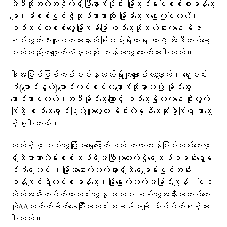
အဲဒီလိုအထိအခိုက်ရှိပြီးနောက်ပိုင်း မြို့တွင်းမှာပါစစ်စခန်းတွေ
ချ၊ခံစစ်ပြင်ဖို့လုပ်လာတာလို့ မြို့ခံတွေကပြောကြပါတယ်။
စစ်တပ်ဟာစစ်တွေမြို့ကမ်းခြေ စစ်တွေဟိုတယ်နားကနေ မိဇံ
ရပ်ကွက်ဘီလူးမတံတားနားထိခြံစည်းရိုးကာရံ ထားပြီး အဲဒီကမ်းခြေ
ပတ်လည်တလျှောက်လုံးမှာလည်း ဘန်ကာတွေ ဆောက်ထားပါတယ်။
ဒါ့အပြင်မြစ်ကမ်းစပ်နဲ့ဆတ်ရိုးကျချောင်းတလျှောက်၊ ရွှေမင်း
ဂံ(ချောင်းနွယ်)ချောင်းကပ်စပ်တလျှောက်တို့မှာလည်း မိုင်းတွေ
ထောင်ထားပါတယ်။အဲဒီမိုင်းတွေကြောင့် စစ်တွေမြို့ထဲကနေ ခိုးထွက်
ကြတဲ့ စစ်ဘေးရှောင်ပြည်သူတွေဟာ မိုင်းထိမှန်သေဆုံးခဲ့ကြရ တာတွေ
ရှိခဲ့ပါတယ်။
လက်ရှိမှာ စစ်တွေမြို့အရှေ့မြောက်ဘက် ကုလားတန်မြစ်ကမ်းဘေးမှာ
ရှိတဲ့အာဏာသိမ်းစစ်တပ်ရဲ့အကြီးဆုံးထောက်ပို့ရေတပ်စခန်းရွှေမ
င်းဂံရေတပ် ၊မြို့အနောက်ဘက်မှာရှိတဲ့ရေချမ်းပြင်အနီး
ဝန်းကျင်ရှိတပ်စခန်းတွေ၊မြို့မြောက်ဘက်အမြင့်ကျွန်း၊ပါဒ
လိတ်အနီးတဝိုက်ကာကင်းတွေနဲ့ ဒကစ စစ်တွေအနီးကာကင်းတွေ
ကိုAAကတိုက်ခိုက်နေပြီးကာကင်းစခန်းအချို့ သိမ်းပိုက်ရရှိထား
ပါတယ်။