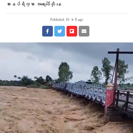
စားနပ်ရိက္ခာ အရေးပေါ်လို နေ
Published
10 နာရီ ago