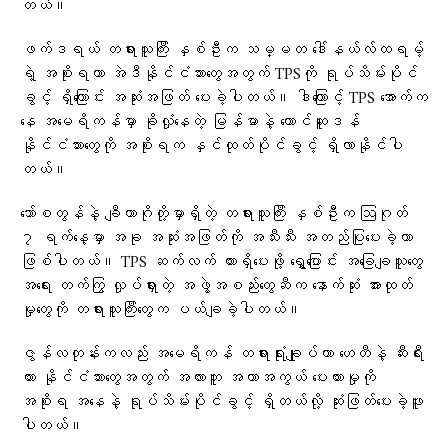
တယ်။
ဖက်ဒရယ် တရားသူကြီး နှစ်ဦးက သမ္မတ ဒေါ်နယ်လ်ထရမ့်
ရဲ့ အစိုးရဟာ အဲဒီနိုင်ငံသားတွေအတွက် TPSကို ရုပ်သိမ်းပိုင်
ခွင့် ရှိကြောင်း အဆုံးအဖြတ် ပေးခဲ့ပါတယ်။ ဒါကြောင့် TPS အောက်က
နေ အမေရိကန်မှာ ခိုလှုံနေတဲ့ မြန်မာနဲ့ တောင်ဆူဒန်
နိုင်ငံသားတွေကို အစိုးရက နှင်ထုတ်ပိုင်ခွင့် ရှိလာနိုင်ပါ
တယ်။
ဘော်စတွန်နဲ့ ချီကာဂိုတို့မှာရှိတဲ့ တရားသူကြီး နှစ်ဦးက ဩဂုတ်
၇ ရက်နေ့မှာ အခု အဆုံးအဖြတ်ကို အသီးသီး အတည်ပြုပေးခဲ့တာ
ဖြစ်ပါတယ်။ TPS ဆက်လက် ထားရှိပေးဖို့ ရွှေ့ပြောင်း အခြေချသူတွေ
အရေး တက်ကြွ လှုပ်ရှားတဲ့ အဖွဲ့အစည်းတွေဆီက နောက်ဆုံး အားထုတ်
မှုတွေကို တရားသူကြီးတွေက ပယ်ချခဲ့ပါတယ်။
ဇွန်လတုန်းကလည်း အမေရိကန် တရားရုံးချုပ်ဟာ ဟေတီနဲ့ ဆီးရီး
ယား နိုင်ငံသားတွေအတွက် အလားတူ အကာအကွယ် ပေးထားမှုကို
အစိုးရ အနေနဲ့ ရုပ်သိမ်းပိုင်ခွင့် ရှိတယ်လို့ ဆုံးဖြတ်ပေးခဲ့ဖူး
ပါတယ်။