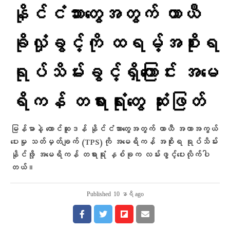
နိုင်ငံသားတွေအတွက် ယာယီ
ခိုလှုံခွင့်ကို ထရမ့်အစိုးရ
ရုပ်သိမ်းခွင့်ရှိကြောင်း အမေ
ရိကန် တရားရုံးတွေ ဆုံးဖြတ်
မြန်မာနဲ့ တောင်ဆူဒန် နိုင်ငံသားတွေအတွက် ယာယီ အကာအကွယ်
ပေးမှု သတ်မှတ်ချက် (TPS)ကို အမေရိကန် အစိုးရ ရုပ်သိမ်း
နိုင်ဖို့ အမေရိကန် တရားရုံး နှစ်ခုက လမ်းဖွင့်ပေးလိုက်ပါ
တယ်။
Published
10 နာရီ ago