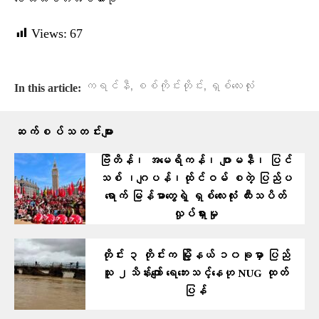
ဒေသသပိတ်အင်အားစု
Views:
67
,
,
ကရင်နီ
စစ်ကိုင်းတိုင်း
ရှစ်လေးလုံး
In this article:
ဆက်စပ်သတင်းများ
ဗြိတိန်၊ အမေရိကန်၊ ဂျာမနီ၊ ပြင်
သစ် ၊ဂျပန်၊ထ်ုင်ဝမ် စတဲ့ ပြ​ည်ပ
ရောက် မြန်မာတွေရဲ့ ရှစ်လေးလုံး ထီးသပိတ်
လှုပ်ရှားမှု
တိုင်း ၃ တိုင်းက မြို့နယ် ၁၀ခုမှာ ပြည်
သူ ၂သိန်းကျော် ရေဘေးသင့်နေဟု NUG ထုတ်
ပြန်