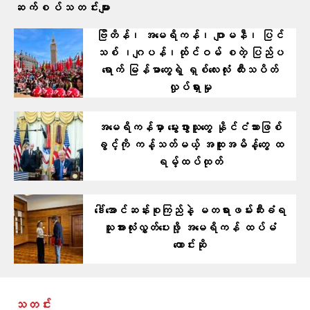
ဆက်စပ်သတင်းများ
ဗြိတိန်၊ အမေရိကန်၊ ဂျာမနီ၊ ပြင်
သစ် ၊ဂျပန်၊ထ်ုင်ဝမ် စတဲ့ ပြ​ည်ပ
ရောက် မြန်မာတွေရဲ့ ရှစ်လေးလုံး ထီးသပိတ်
လှုပ်ရှားမှု
အမေရိကန်မှာ မွေးဖွားသူတွေ နိုင်ငံသားဖြစ်
ခွင့်ကို ကန့်သတ်မယ့် အထူးအမိန့်တွေ ထ
ရမ့်ထပ်ထုတ်
ဒေါ်အောင်ဆန်းစုကြည်နဲ့ မတရားဖမ်းဆီးခံရ
သူအားလုံးလွှတ်ပေးဖို့ အမေရိကန် ထပ်မံ
တောင်းဆို
သတင်း