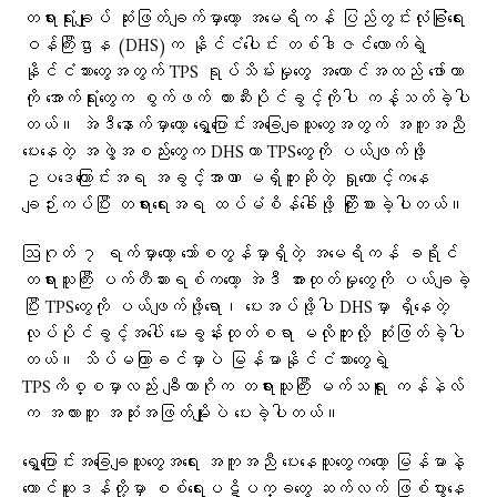
တရားရုံးချုပ် ဆုံးဖြတ်ချက်မှာတော့ အမေရိကန် ပြည်တွင်းလုံခြုံရေး
ဝန်ကြီးဌာန (DHS)က နိုင်ငံပေါင်း တစ်ဒါဇင်လောက်ရဲ့
နိုင်ငံသားတွေအတွက် TPS ရုပ်သိမ်းမှုတွေ အကောင်အထည် ဖော်တာ
ကို အောက်ရုံးတွေက စွက်ဖက် တားဆီးပိုင်ခွင့်ကိုပါ ကန့်သတ်ခဲ့ပါ
တယ်။ အဲဒီနောက်မှာတော့ ရွှေ့ပြောင်းအခြေချသူတွေအတွက် အကူအညီ
ပေးနေတဲ့ အဖွဲ့အစည်းတွေက DHSဟာ TPSတွေကို ပယ်ဖျက်ဖို့
ဥပဒေကြောင်းအရ အခွင့်အာဏာ မရှိဘူးဆိုတဲ့ ရှုထောင့်ကနေ
ချဉ်းကပ်ပြီး တရားရေးအရ ထပ်မံစိန်ခေါ်ဖို့ ကြိုးစားခဲ့ပါတယ်။
ဩဂုတ် ၇ ရက်မှာတော့ ဘော်စတွန်မှာရှိတဲ့ အမေရိကန် ခရိုင်
တရားသူကြီး ပက်တီဆားရစ်ကတော့ အဲဒီ အားထုတ်မှုတွေကို ပယ်ချခဲ့
ပြီး TPSတွေကို ပယ်ဖျက်ဖို့ရော၊ ပေးအပ်ဖို့ပါ DHSမှာ ရှိနေတဲ့
လုပ်ပိုင်ခွင့်အပေါ် မေးခွန်းထုတ်စရာ မလိုဘူးလို့ ဆုံးဖြတ်ခဲ့ပါ
တယ်။ သိပ်မကြာခင်မှာပဲ မြန်မာနိုင်ငံသားတွေရဲ့
TPSကိစ္စမှာလည်း ချီကာဂိုက တရားသူကြီး မက်သရူး ကန်နဲလ်
က အလားတူ အဆုံးအဖြတ်မျိုးပဲ ပေးခဲ့ပါတယ်။
ရွှေ့ပြောင်းအခြေချသူတွေအရေး အကူအညီ ပေးနေသူတွေကတော့ မြန်မာနဲ့
တောင်ဆူဒန်တို့မှာ စစ်ရေးပဋိပက္ခတွေ ဆက်လက် ဖြစ်ပွားနေ