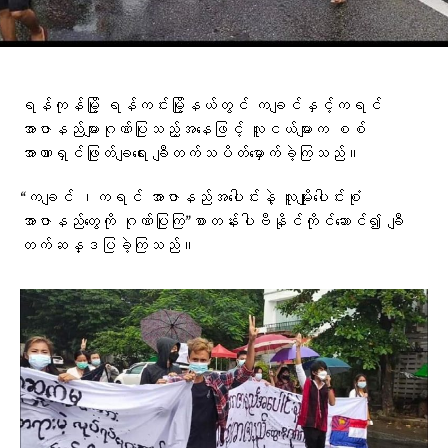
ရန်ကုန်မြို့ ရန်ကင်းမြို့နယ်တွင် ကချင်နှင့်ကရင်
အာဇာနည်များဂုဏ်ပြုသည့်အ​နေဖြင့် လူငယ်များက စစ်
အာဏာရှင်ဖြုတ်ချရေး ချီတက်သပိတ်​မှောက်ခဲ့ကြသည်။
“ကချင် ၊ကရင် အာဇာနည်အ​ပေါင်းနဲ့ လူမျိုး​ပေါင်းစုံ
အာဇာနည်​တွေကို ဂုဏ်ပြုကြ”စာတန်းပါဗီနိုင်ကိုင်​ဆောင်၍ ချီ
တက်ဆန္ဒပြခဲ့ကြသည်။