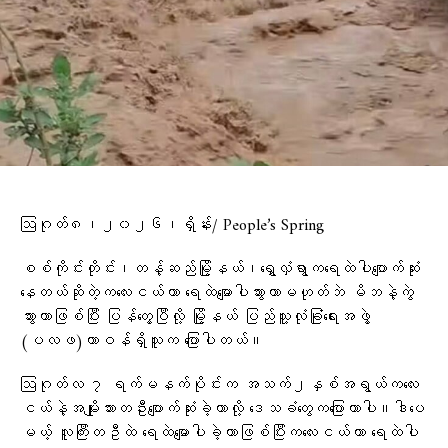
ဩဂုတ်၈၊၂၀၂၆၊ရှိန်း/ People’s Spring
စစ်ကိုင်းတိုင်း၊တန့်ဆည်မြို့နယ်၊ရွှေလှံရွာကရေထဲပါပျောက်ဆုံး
နေတယ်ဆိုတဲ့ကလေးငယ်ဟာ ရေထဲ​မျောပါသွားတာမဟုတ်ဘဲ မိဘနဲ့ကွဲ
သွားတာဖြစ်ပြီး ပြန်​တွေ့ပြီလို့ မြို့နယ် ပြည်သူ့လုံခြုံရေးအဖွဲ့
(ပလဖ)တာဝန်ရှိသူက ပြောပါတယ်။
ဩဂုတ်လ ၇ ရက်မနက်ပိုင်းက အသက်၂နှစ်အရွယ်ကလေး
ငယ်နဲ့အမျိုးသားတဦးပျောက်ဆုံးခဲ့တာလို့ ​ဒေသခံ​တွေက​ပြောတာပါ။ဒါ​ပေ
မယ့် လူကြီးတဦထဲ ​ရေ​ထဲ​​မျောပါခဲ့တာဖြစ်ပြီးက​လေးငယ်ဟာ ​ရေထဲ​ပါ