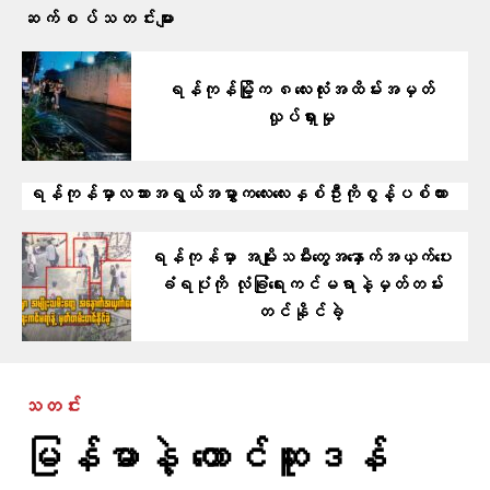
ဆက်စပ်သတင်းများ
ရန်ကုန်မြို့က ၈လေးလုံးအထိမ်းအမှတ်
လှုပ်ရှားမှု
ရန်ကုန်မှာလသားအရွယ်အမွှာကလေးလေးနှစ်ဦးကိုစွန့်ပစ်ထား
ရန်ကုန်မှာ အမျိုးသမီး​တွေအ​နှောက်အယှက်​ပေး
ခံရပုံကို လုံခြုံ​ရေးကင်မရာနဲ့မှတ်တမ်း
တင်နိုင်ခဲ့
သတင်း
မြန်မာနဲ့ တောင်ဆူဒန်