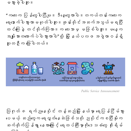
မသွားခဲ့ပါဘူး။
“ကလေးက ပြန်တွေ့ပါပြီဗျ။ဒီနေ့တွေ့တာပါ။တကယ်တန်းကလေးက
ရေနောက်ပါသွားတာမဟုတ်ပါဘူး။ဖုန်းလိုင်းအဆက်အသွယ်မရပြီး
ထင်ကြေးနဲ့ တင်လိုက်ကြတာ။က လေးဘာမှ မဖြစ်ပါဘူး။မနေ့က
အမျိုးသားတယောက်ပဲပါသွားတာပါ”လို့ မြို့နယ်ပလဖ အဖွဲ့တာဝန်ရှိ
သူတဦးက ပြောပါတယ်။
Public Service Announcement
သြဂုတ် ၈ ရက်ညနေပိုင်း တန့်ဆည်မြို့နယ်မှာ ရေပြန်ငြိမ်သွား
ပေမယ့် ဆည်တွေက ရေလွှတ်နေဆဲဖြစ်သလို ညပိုင်းကစပြီးမိုးက
ဆက်တိုက်ပြန်ရွာ နေတာကြောင့် ​​ရေထပ်ကြီးမှာကို​ဒေသခံ​တွေ စိုးရိမ်