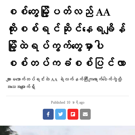
စစ်တွေမြို့ပတ်လည် AA
ထိုးစစ်ရင်ဆိုင်နေရချိန်
မြို့ထဲရပ်ကွက်တွေမှာပါ
စစ်တပ်ကခံစစ်ပြင်လာ
ကျားမသောက်တပ်ရင်းထဲ AA ရဲလက်နက်ကြီးကျရောက်ပေါက်ကွဲလို့
အသေအပျောက်ရှိ
Published
10 နာရီ ago