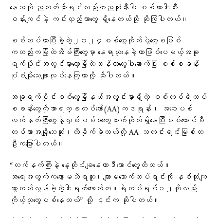
နေသလို ညဘက်ဆိုရင်လည်းတညလုံးနီးပါး စစ်ကားငါးစီး
ဝန်းကျင်နဲ့ ကင်းလှည့်တာတွေ ရှိနေတယ်လို့ ဆိုကြပါတယ်။
စစ်တပ်ဟာပြီးခဲ့တဲ့၂၀၂၄စစ်တွေတိုက်ပွဲတွေစဖြစ်
ကတည်းကမြို့ထဲအိမ်ကြီးတွေမှာ နေရာယူနေခဲ့တာဖြစ်ပေမယ့်အခု
ရက်ပိုင်းအတွင်းမှာတော့မြို့ထဲဘန်ကာတွေပါဆောက်ပြီး စစ်စခန်း
ပုံစံမျိုးသေချာလုပ်နေကြတာလို့ ဆိုပါတယ်။
အခုရက်ပိုင်းစစ်တွေမြို့နယ်အတွင်းမှာရှိတဲ့ စစ်တပ်ရဲတပ်
စခန်းတွေကိုအာရက္ခတပ်တော်(AA)ကဒရုန်း၊ အဝေးပစ်
လက်နက်ကြီးတွေနဲ့လှမ်းပစ်တာတွေဆက်တိုက်ရှိနေပြီးစစ်ကောင်စီ
တပ်သားအချို့သေဆုံး၊ထိခိုက်ခဲ့တယ်လို့ AA သတင်းရင်းမြစ်တ
ဦးကပြောပါတယ်။
“လက်နက်ကြီးနဲ့ နေ့တိုင်းချနေတာဒီကောင်တွေထိတယ်။
အရေအတွက်ကတော့မသိရဘူး။ကျားမသောက်တပ်ရင်းကို နှစ်လုံးကျ
သွားတယ်လွန်ခဲ့တဲ့ငါးရက်လောက်က။ရဲတပ်ရင်း၁၂ကိုလည်း
ကိုယ့်လူတွေပစ်နေတယ်” လို့ ၎င်းက ဆိုပါတယ်။