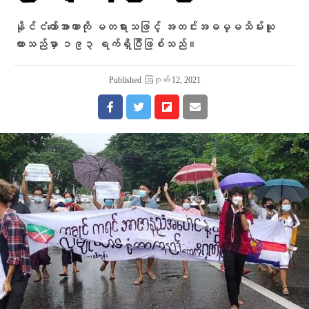
နိုင်ငံတော်အာဏာကို မတရားသဖြင့် အတင်းအဓမ္မသိမ်းယူ
ထားသည်မှာ ၁၉၃ ရက်ရှိပြီဖြစ်သည်။
Published
ဩဂုတ် 12, 2021