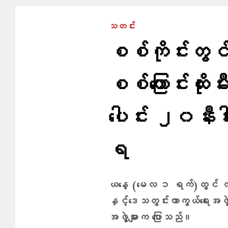
သတင်း
စစ်ကိုင်းတွ
စစ်ကြောင်းထိုး
ပေါင်း ၂၀နီးပါ
ရ
ယနေ့ (မေလ ၁ ရက်)တွင် လယ်
နှင့်​ဒေသတွင်းကာကွယ်ရေးအဖွဲ့မျ
အဖွဲ့များက ပြောသည်။