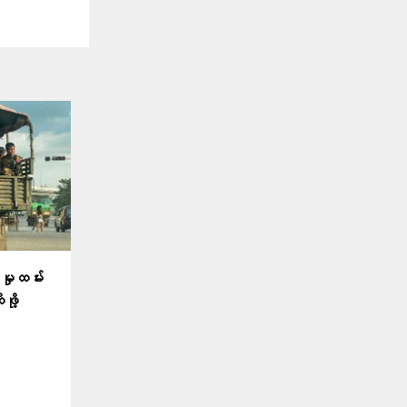
ှုထမ်း
ဖို့