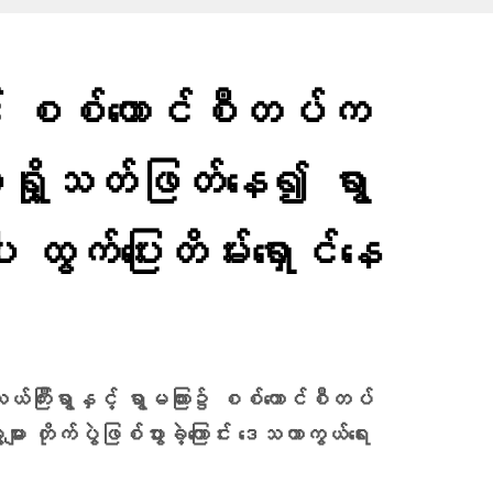
င် စစ်ကောင်စီတပ်က
မီးရှို့သတ်ဖြတ်နေ၍ ရွာ
း ထွက်ပြေးတိမ်းရှောင်နေ
ကြီးရွာနှင့် ရွာမကြား၌ စစ်ကောင်စီတပ်
ား တိုက်ပွဲဖြစ်ပွားခဲ့ကြောင်း ​ဒေသကာကွယ်ရေး