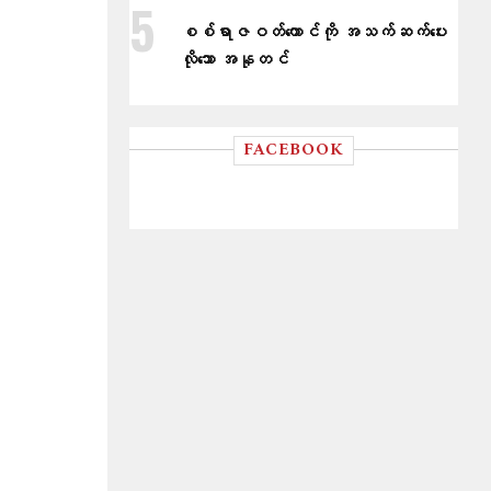
စစ်ရာဇဝတ်ကောင်ကို အသက်ဆက်ပေး
လိုသော အနုတင်
FACEBOOK