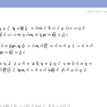
Public Service An
နှင့် ရွာမကြား၌ စစ်ကောင်စီတပ်နှင့်​ဒေသတွင်း
့ကြောင်း ​ဒေသကာကွယ်ရေးအဖွဲ့များက ပြောသည်။
တည်းကျေးရွာသို့ ဝင်ရောက်ပြီး စက်လက်နှင့် ပစ်ခတ်
သခံများက ပြောသည်။
်လာစေရန် နံနက် ၈နာရီခွဲခန့်တွင် မဟာမိတ်အဖွဲ့က
းဖြင့် သွားရောက်ပစ်ခတ်ခဲ့ကြောင်း တိုက်နယ်စွန်
,
,
စ်ကြောင်းထိုး
ထွက်ပြေးတိမ်းရှောင်
မီးရှို့သတ်ဖြတ်