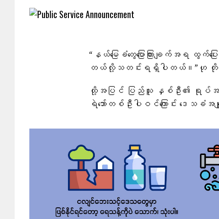
“နယ်မြေခံတွေပြောကြားချက်အရ ထွက်ပြ
တယ်လို့သတင်းရရှိပါတယ်။”ဟု တိ
ထို့အပြင် ပြည်သူ နှစ်ဦး၏ ရုပ်အလော
ရဲဘော်တစ်ဦးပါဝင်ကြောင်း ဒေသခံအချ