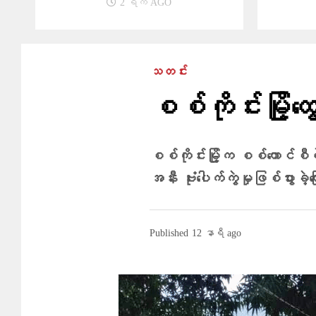
2 ရက် AGO
သတင်း
စစ်ကိုင်းမြို့ထွ
စစ်ကိုင်းမြို့က စစ်ကောင်စီရဲ
အနီး ဗုံးပေါက်ကွဲမှုဖြစ်ပွားခ
Published
12 နာရီ ago