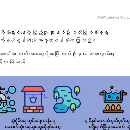
Public Service Ann
ေးတိမ်းရှောင်နေတဲ့ ပြည်သူ ခုနစ်ဦး သတ်ဖြတ်ခံခဲ့ရ
ုက်နယ်စွန် PDF အဖွဲ့တာဝန်ခံက ပြောသည်။
င်းအား လက်တလောတွေ့ရှိထားပြီး တစ်ဦးမှာ ဒေသကာကွယ်ရေး
ို့က ပြောသည်။