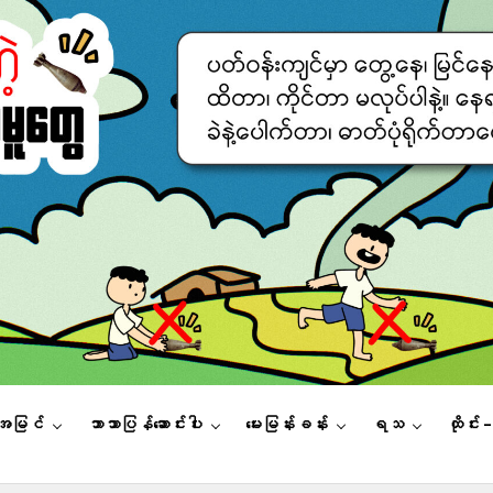
းအမြင်
ဘာသာပြန်ဆောင်းပါး
မေးမြန်းခန်း
ရသ
ထိုင်း 