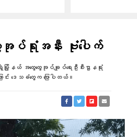
ေအုပ်ရုံးအနီး ဗုံးပေါက်
့မြို့နယ် အထွေထွေအုပ်ချုပ်ရေးဦးစီးဌာနရုံး
ဲ့ကြောင်း ဒေသခံတွေက ပြောပါတယ်။