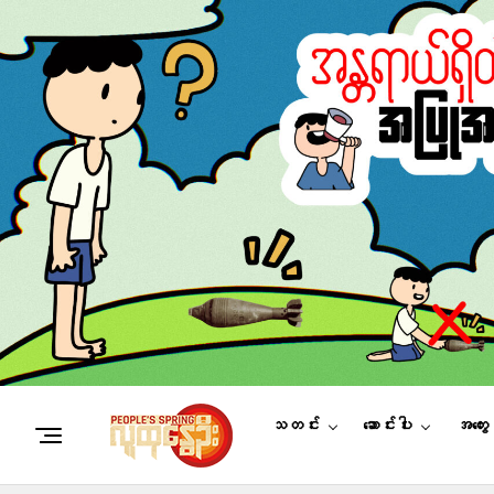
သတင်း
ဆောင်းပါး
အတွေ