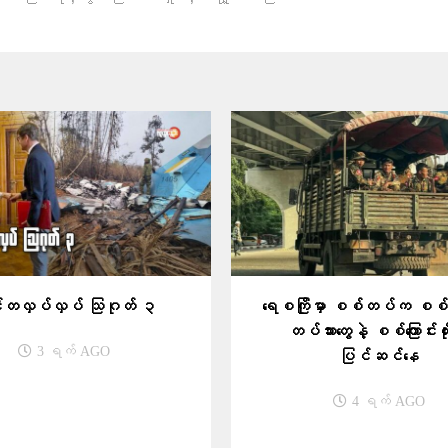
တလှပ်လှပ် သြဂုတ် ၃
ရေစကြိုမှာ စစ်တပ်က စစ်မ
တပ်သားတွေနဲ့ စစ်ကြောင်းထိုး
3 ရက် AGO
ပြင်ဆင်နေ
4 ရက် AGO