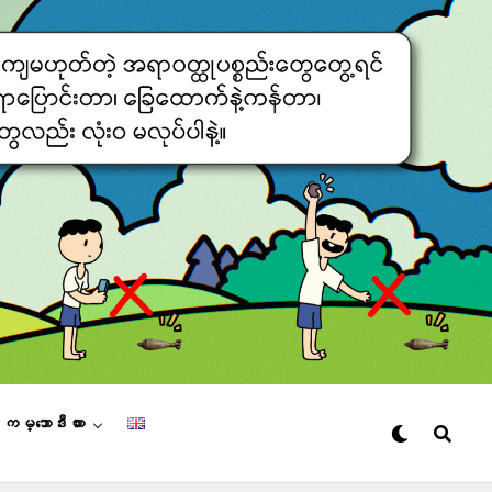
– ကမ္ဘောဒီးယား