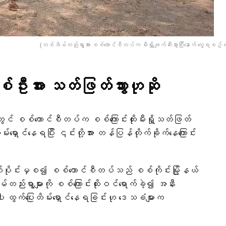
(တစ်အိမ်တည်းရွာအား စစ်ကောင်စီတပ်က မီးရှို့ဖျက်ဆီးသွားပြီးနောက် တွေ့ရစဥ်။
ဦးအား သတ်ဖြတ်သွားဟုဆို
ွင် စစ်ကောင်စီတပ်က စစ်ကြောင်းထိုးမီးရှို့သတ်ဖြတ်
မ်းရှောင်နေရပြီး ၎င်းတို့အား တန်ပြန်တိုက်ခိုက်နေကြောင်း
ုင်းမှစ​၍ စစ်ကောင်စီတပ်သည် စစ်ကိုင်းမြို့နယ်
်တည်းရွာများကို စစ်ကြောင်းထိုးဝင်ရောက်ခဲ့၍ အနီး
ါး ထွက်ပြေးတိမ်းရှောင်နေရခြင်းဟု ဒေသခံများက