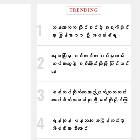
TRENDING
ဘန်ကောက်က လိုင်စင်မဲ့ အရက်ဆိုင်
မှာ မြန်မာ ၁၁ ဦး အဖမ်းခံရ
ရေစကြိုမှာ စစ်တပ်က စစ်မှုထမ်း
တပ်သားတွေနဲ့ စစ်ကြောင်းထိုးဖို့ ပြင်ဆင်
နေ
စစ်တပ်တိုက်​လေယာဥ်ပျက်ကျသတင်း
အောင်စိတ်အစစ်ဟု ဦးမင်းကိုနိုင်​ပြော
ရန်ကုန်-မန္တလေး အမြန်လမ်းမှာ
အိမ်စီးကား မီးလောင်