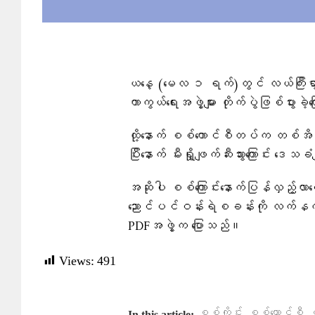
ယနေ့ (မေလ ၁ ရက်)တွင် လယ်ကြီးရွာ
ကာကွယ်ရေးအဖွဲ့များ တိုက်ပွဲဖြစ်ပွားခဲ
ထို့နောက် စစ်ကောင်စီတပ်က တစ်အိမ်
ပြီးနောက် မီးရှို့ဖျက်ဆီးသွားကြောင်း ဒေ
အဆိုပါ စစ်ကြောင်းနောက်ပြန်လှည့
ညောင်ပင်ဝန်းရဲစခန်းကို လက်နက်ကြီ
PDFအဖွဲ့က ပြောသည်။
Views:
491
,
,
စစ်ကိုင်း
စစ်ကောင်စီ
စ
In this article: