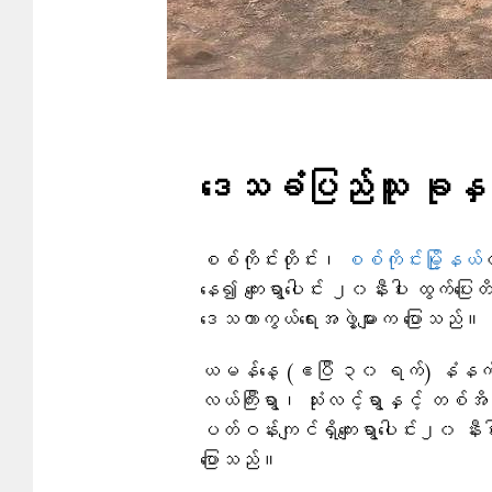
ဒေသခံပြည်သူ ခုနှစ်
စစ်ကိုင်းတိုင်း၊
စစ်ကိုင်းမြို့နယ်
တ
နေ၍ ကျေးရွာပေါင်း ၂၀နီးပါး ထွက်ပြေးတိ
ဒေသကာကွယ်ရေးအဖွဲ့များက ပြောသည်။
ယမန်နေ့ (ဧပြီ ၃၀ ရက်) နံနက်ပိ
လယ်ကြီးရွာ၊ သုံးလင့်ရွာနှင့် တစ်အိမ
ပတ်ဝန်းကျင်ရှိကျေးရွာပေါင်း၂၀ နီးပ
ပြောသည်။