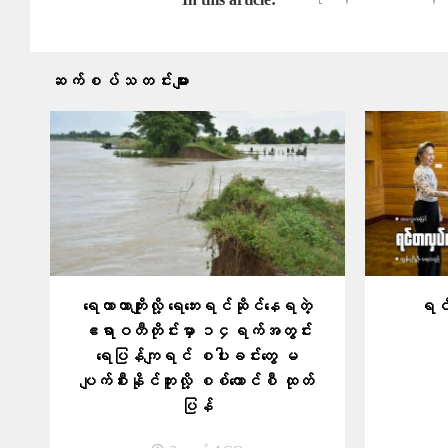
ဆက်စပ်သတင်းများ
ရေကာတာကျိုးလို့ ရေဘေးရင်ဆိုင်နေရတဲ့
ရင်
ဧရာဝတီတိုင်းမှာ ၁၄ရက်အတွင်း
ရေပြန်ကျရင် စပါးခင်းတွေ မ
ပျက်စီးနိုင်ဘူးလို့ စစ်ကောင်စီ ထုတ်
ပြန်