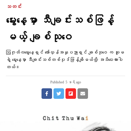
သတင်း
မွေးနေ့မှာ သီချင်းသစ်ဖြန့်
မယ့် ချစ်သုဝေ
ဩဂုတ်လမွေးနေ့ရှင် တော်လှန်အနုပညာရှင် ချစ်သုဝေ က သူမ
ရဲ့ မွေးနေ့မှာ သီချင်းသစ်တစ်ပုဒ်ဖြန့်ချိမယ်လို့ အသိပေးထားပါ
တယ်။
Published
5 နာရီ ago