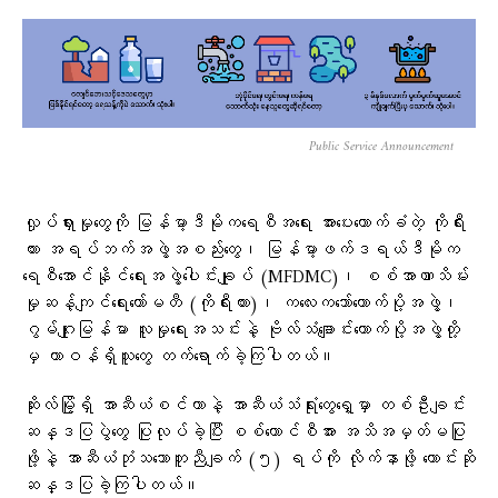
Public Service Announcement
လှုပ်ရှားမှုတွေကို မြန်မာ့ဒီမိုကရေစီအရေး အားပေးထောက်ခံတဲ့ ကိုရီး
ယား အရပ်ဘက်အဖွဲ့အစည်းတွေ၊ မြန်မာ့ဖက်ဒရယ်ဒီမိုက
ရေစီအောင်နိုင်ရေးအဖွဲ့ပေါင်းချုပ် (MFDMC)၊ စစ်အာဏာသိမ်း
မှုဆန့်ကျင်ရေးကော်မတီ (ကိုရီးယား)၊ ကလေးကဘော်ထောက်ပို့အဖွဲ့၊
ဂွမ်ဂျုးမြန်မာ လူမှုရေးအသင်းနဲ့ ဗိုလ်သံချောင်းထောက်ပို့အဖွဲ့တို့
မှ တာဝန်ရှိသူတွေ တက်ရောက်ခဲ့ကြပါတယ်။
ဆိုးလ်မြို့ရှိ အာဆီယံစင်တာနဲ့ အာဆီယံသံရုံးတွေရှေ့မှာ တစ်ဦးချင်း
ဆန္ဒပြပွဲတွေ ပြုလုပ်ခဲ့ပြီး စစ်ကောင်စီအား အသိအမှတ်မပြု
ဖို့နဲ့ အာဆီယံဘုံသဘောတူညီချက် (၅) ရပ်ကို လိုက်နာဖို့ တောင်းဆို
ဆန္ဒပြခဲ့ကြပါတယ်။