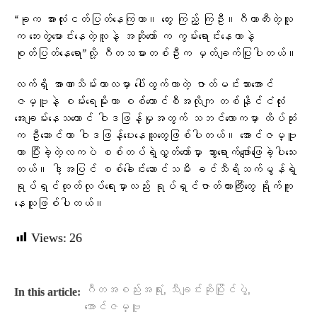
“ခုက အားလုံးငတ်ပြတ်နေကြတာ။ တွေး ကြည့် ကြဦး။ဂီတာတီးတဲ့လူ
က ဘေးတွဲမောင်းနေတဲ့လူနဲ့ အဆိုတော် က ကွမ်းရောင်းနေတာနဲ့
စုတ်ပြတ်နေရော”လို့ ဂီတသမားတစ်ဦးက မှတ်ချက်ပြုပါတယ်။
လက်ရှိ အာဏာသိမ်းကာလမှာ ပေါ်ထွက်လာတဲ့ ဇာတ်မင်းသားအောင်
ဇမ္ဗူနဲ့ စမ်းရေမိုးဟာ စစ်ကောင်စီအလိုကျ တစ်နိုင်ငံလုံး
အေးချမ်းနေသယောင် ဝါဒဖြန့်မှုအတွက် သဘင်လောကမှာ ထိပ်ဆုံး
က ဦးဆောင်ကာ ဝါဒဖြန့်ပေးနေသူတွေဖြစ်ပါတယ်။ အောင်ဇမ္ဗူ
ဟာ ပြီးခဲ့တဲ့လကပဲ စစ်တပ်ရဲ့လွှတ်တော်မှာ သွားရောက်ဖျော်ဖြေခဲ့ပါသေး
တယ်။ ဒါ့အပြင် စစ်ခေါင်းဆောင်သမီး ခင်သီရိသက်မွန်ရဲ့
ရုပ်ရှင်ထုတ်လုပ်ရေးမှာလည်း ရုပ်ရှင်ဇာတ်ကားကြီးတွေ ရိုက်ကူး
နေသူဖြစ်ပါတယ်။
Views:
26
,
,
ဂီတအစည်းအရုံး
သီချင်းဆိုပြိုင်ပွဲ
In this article:
အောင်ဇမ္ဗူ