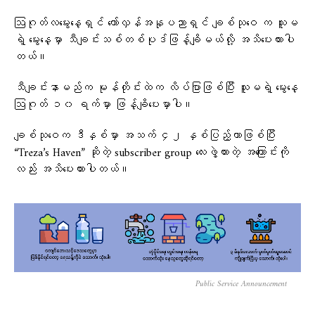
ဩဂုတ်လမွေးနေ့ရှင် တော်လှန်အနုပညာရှင် ချစ်သုဝေ က သူမ
ရဲ့ မွေးနေ့မှာ သီချင်းသစ်တစ်ပုဒ်ဖြန့်ချိမယ်လို့ အသိပေးထားပါ
တယ်။
သီချင်းနာမည်က မုန်တိုင်းထဲက လိပ်ပြာဖြစ်ပြီး သူမရဲ့ မွေးနေ့
ဩဂုတ် ၁၀ ရက်မှာ ဖြန့်ချိပေးမှာပါ။
ချစ်သုဝေက ဒီနှစ်မှာ အသက် ၄၂ နှစ်ပြည့်တာဖြစ်ပြီး
“Treza’s Haven” ဆိုတဲ့ subscriber group လေးဖွဲ့ထားတဲ့ အကြောင်းကို
လည်း အသိပေးထားပါတယ်။
Public Service Announcement