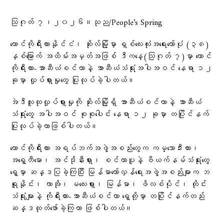
သြဂုတ် ၇၊၂၀၂၆။သုည/People’s Spring
တောင်ကိုရီးယားနိုင်ငံ၊ ဆိုးလ်မြို့မှာ ရှစ်လေးလုံးအရေးတော်ပုံ (၃၈)
နှစ်မြောက် အထိမ်းအမှတ်အဖြစ် ဒီကနေ့(သြဂုတ် ၇)မှာ တောင်
ကိုရီးယား-အာဆီယံစင်တာနဲ့ အာဆီယံသံရုံးအပါအဝင် နေရာ ၁၂
ခုမှာ လှုပ်ရှားမှုတွေ ပြုလုပ်ခဲ့ပါတယ်။
အဲဒီလူထုလှုပ်ရှားမှုကို ဆိုးလ်မြို့ရှိ အာဆီယံစင်တာနဲ့ အာဆီယံ
သံရုံးတွေ အပါအဝင် စုစုပေါင်း နေရာ ၁၂ ခုမှာ တပြိုင်နက်
ပြုလုပ်ခဲ့တာဖြစ်ပါတယ်။
တောင်ကိုရီးယား အရပ်ဘက်အဖွဲ့အစည်းတွေက ကမ္ဘောဒီးယား၊
အရှေ့တီမော၊ အင်ဒိုနီးရှား၊ စင်ကာပူနဲ့ ဗီယက်နမ်သံရုံးတွေ
ရှေ့မှာ ဆန္ဒပြခဲ့ကြပြီး မြန်မာတော်လှန်ရေးအဖွဲ့အစည်းများက ဘ
ရူနိုင်း၊ လာအို၊ မလေးရှား၊ မြန်မာ၊ ဖိလစ်ပိုင်၊ ထိုင်း
သံရုံးများနဲ့ ကိုရီးယား-အာဆီယံစင်တာ ရှေ့တို့မှာ တပြိုင်နက်တည်း
ဆန္ဒထုတ်ဖော်ခဲ့ကြတာ ဖြစ်ပါတယ်။