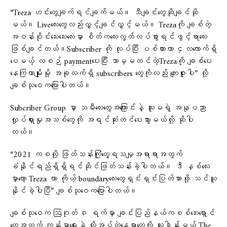
“Treza ဟင်းတွေချက်ရင်ချက်မယ်။ သီချင်းတွေဆိုချင်ဆို
မယ်။ Liveလေးတွေလည်းလွှင့်ချင်လွှင့်မယ်။ Trezaကို ချစ်တဲ့
အဝန်းဝိုင်းသေးသေးလေးမှာ စိတ်ကလေးလွတ်လပ်စွာရင်ဖွင့်ရာလေး
ဖြစ်ချင်တယ်။Subscriber ကို လုပ်ပြီး ပစ်ထားတာ ၄လလောက်ရှိ
ပေမယ့် လစဉ် paymentပေးပြီး ဘာမှမတင်တဲ့Trezaကို ချစ်ပေး
နေကြတာမျိုးမို့ အခုလက်ရှိ subscribers တွေကိုလည်း ကျေးဇူးပါ” လို့
ချစ်သုဝေကပြောပါတယ်။
Subcriber Group မှာ သမီးလေးတွေအကြောင်းနဲ့ သူမရဲ့ အနုပညာ
လှုပ်ရှားမှုအသစ်တွေကို အရင်ဆုံးတင်ပေးသွားမယ်လို့ ဆိုပါ
တယ်။
“2021 ကစလို့ ဖြတ်သန်းကြုံတွေ့ရသမျှအရာရာအတွက်
ခံနိုင်ရည်ရှိရှိရင်ဆိုင်ဖြတ်သန်းခဲ့ပါတယ်။ ဒီ နှစ်လေး
မှာတော့ Treza ဟာ ကိုယ့် boundaryလေးတွေရှင်းရှင်းပြတ်သားဖို့ သင်ယူ
နိုင်ခဲ့ပါပြီ” ချစ်သုဝေကပြောပါတယ်။
ချစ်သုဝေက ဩဂုတ် ၈ ရက်မှာ ချင်းပြည်နယ်ကစစ်ဘေးရှောင်
တွေအတွက် ကျန်းမာရေးနဲ့ လိုအပ်တဲ့နေရာတွေကို လှူဒါန်းမယ့် The