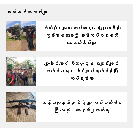
ဆက်စပ်သတင်းများ
ဗိုလ်ပိုင်ချဲက ကင်း​စောင့်​နေတဲ့ပျူတဦးကို
ကွမ်းစားမလား​မေးပြီး အနီးကပ်ပစ်ခတ်
သေနတ်သိမ်းယူ
ပျူခေါင်းဆောင် သီတာယုမွန် အချင်းချင်း
အတိုင်ခံရ၊ တိုင်ချင်ရာတိုင်ဆိုပြီး
ထပ်ရမ်းကား
ကန့်ဘလူနယ်မှာ ရဲနဲ့ ပျူ ပစ်သတ်ခံရ
ပြီး သေဆုံး၊ သေနတ်၂လက်ရ