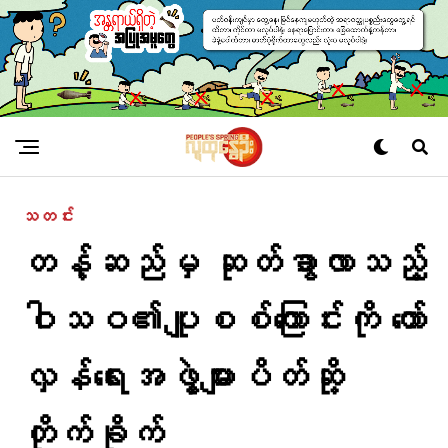
သတင်း
တန့်ဆည်မှ ဆုတ်ခွာလာသည့်
ဝါသဝ၏ပျူစစ်ကြောင်းကို ​တော်
လှန်​ရေးအဖွဲ့များပိတ်ဆို့
တိုက်ခိုက်