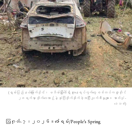
(ရှမ်းပြည်နယ်မြောက်ပိုင်း၊ မဘိမ်းမြို့ပေါ်ရှိ လူနေရပ်ကွက်တွေ စစ်တပ်က ဇူလိုင်
၂၈ရက်မှာ တိုက်လေယာဉ်နဲ့ ဗုံးကြဲတိုက်ခိုက်ခဲ့အပြီး ပျက်စီးမှုများ။ ဓာတ်ပုံ -
ဒေသခံ)
ဩဂုတ်-၇၊၂၀၂၆။ဇော်ရမ်း/People’s Spring