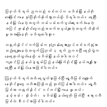
သြဂုတ် ၆ရက် ညကလည်း စစ်တပ်က မဘိမ်းမြို့နယ်ကို
လေကြောင်းကနေ ဗုံးကြဲတိုက်ခိုက်သွားတယ်လို့ သိရပါတယ်။ ရေကြီး
နစ်မြုပ်နေတဲ့အတွက် လမ်းပမ်းဆက်သွယ်ရေးခက်ခဲနေတဲ့
အပြင် ဖုန်းလိုင်းတွေလည်းအဆက်အသွယ်များတဲ့အတွက် ထိခိုက်
မှုအအခြေနေကို မသိရသေးပါဘူး။
တရုတ်နိုင်ငံဘက်ခြမ်းက လုံကျန်းရေအားလျှပ်စစ်စက်ရုံဟာ
ဆည်ရေများနေတဲ့အတွက် ဩဂုတ် ၃ ရက် ညကစပြီး ရေပိုလွှဲက‌
နေရေထုတ်လွှတ်နေလို့ မဘိမ်းမြို့နယ်အပါအဝင်
ကချင်ပြည်နယ်နဲ့ရှမ်းပြည်နယ်မြောက်ပိုင်းမြို့နယ်အချို့မှာ
ရေကြီးနစ်မြုပ်နေတာဖြစ်ပါတယ်။
ဩဂုတ် ၆ရက်အထိ ရေလွှတ်မှာဖြစ်ပြီး ရွှေလီမြစ်တလျှောက်
နေထိုင်သူတွေ သတိထားကြဖို့လည်း ထုတ်ပြန်ထားပါတယ်။ ရွှေလီ
မြစ်ဟာ တရုတ်နိုင်ငံ ဝင်တင်မြို့ကနေ မူဆယ်၊
နမ့်ခမ်း၊ မိုးမိတ်၊ မဘိမ်းမြို့နယ်တွေကို ဖြတ်ပြီး ဧရာဝတီ
မြစ်ထဲ စီးဝင်တာဖြစ်ပါတယ်။