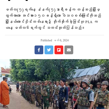
မတ်လ(၅)ရက်နေ့ နံနက်(၅)နာရီခန့်က တန့်ဆည်မြို့မှ
ထွက်လာသော အင်အား၁၅၀ခန့်ရှိသော ဝါသဝစစ်ကြောင်းကိုဆည်
မြို့နယ်တောင်ပိုင်းတစ်နေရာ၌ တိုက်ခိုက်ခဲ့ခြင်းဟု PLA က
ယ‌နေ့ မတ်လ၆ရက်တွင် သတင်းထုတ်ပြန်သည်။
Published
မတ် 6, 2024