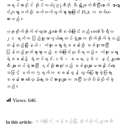
အရပ်သားပိုင် ဆိုင်ကယ်(၉)စီးကို မီ:ရှို့ဖျက်ဆီးပြီးနောက် နာဋော
င်းကျရွာဘက်သို့ ဆက်လက်ထွက်ခွာသွားကြောင်း PLA က အသိပေး
ထားသည်။
ယခုတိုက်ခိုက်ခံရသော ပျူစောထီးစစ်ကြောင်းသည် ဖေဖော်ဝါရီလ
၂၁ ရက်က ပြည်သူ့ကာကွယ်ရေးတပ်ဖွဲ့များက တိုက်ခိုက်ခဲ့သည့်
တန့်ဆည်မြို့နယ်၊ ကံထူးမရွာရဲစခန်းသို့ စစ်ကူလာပြီး
ပြန်လည်ဆုတ်ခွာသွားသည့် စစ်ကြောင်းဟုသိရသည်။ ကံထူးမရွာ
ရဲစခန်း၌ ရဲတပ်ရင်း-၁၆၊ ခမရ-၃၆၁ နှင့် ပျူစော
ထီး များတပ်စွဲထားပြီး ၎င်းတို့အားလုံးသည် စစ်ကူများမလာနိုင်​တော့
သဖြင့် မတ်လ ၅ရက်က စခန်းစွန့် ထွက်ပြေးသွားခဲ့ကြရာ
စခန်းအား တော်လှန်ရေးအင်အားသူများက အပြီးသတ်သိမ်းပိုက်ခဲ့
သည်။
Views:
646
,
,
,
စစ်ကြောင်း
တန့်ဆည်မြို့
တိုက်ခိုက်
ပျူစောထီး
In this article: