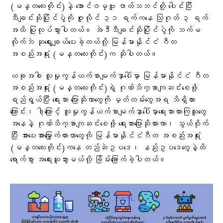
(မန္တလေးတိုင်း)နဲ့ အောင်ဇမ္ဗူ ဇာတ်သဘင်တို့ ပေါင်းပြီး
သီချင်းဆိုပြိုင်ပွဲကို ဇူလိုင် ၃၁ ရက်ကနေ သြဂုတ် ၃ ရက်
အထိ ပြုလုပ်သွားပါတယ်။ အဲဒီသီချင်းဆိုပြိုင်ပွဲကို ဘက်မ
လိုက်ဘဲ ဆုရွေးချယ်ပေးခဲ့တယ်လို့ မြန်မာနိုင်ငံ ဂီတ
အစည်းအရုံး (မန္တလေးတိုင်း)က ဆိုပါတယ်။
ယခုအခါ လူမှုကွန်ယက်စာမျက်နှာပေါ်မှာ မြန်မာနိုင်ငံ ဂီတ
အစည်းအရုံး (မန္တလေးတိုင်း)ရဲ့ ဂုဏ်သိက္ခာကျဆင်းစေဖို့
ရည်ရွယ်ပြီး ရေးသား ပြောဆိုတာတွေကို မှတ်တမ်းတွေအရ သိရှိထား
ကြောင်း၊ ဒါ့ကြောင့် လူမှုကွန်ယက်စာမျက်နှာပေါ်မှာရေးသားထားကြသူတွေ
အနေနဲ့ ဂုဏ်သိက္ခာကျဆင်းစေဖို့ ရေးသားပြောဆိုထားတာ၊ သွယ်ဝိုက်
ပြီး အားပေးအားမြှောက်ထားတာတွေကို မြန်မာနိုင်ငံဂီတ အစည်းအရုံး
(မန္တလေးတိုင်း)ကနေ တည်ဆဲဥပဒေ၊ နည်းဥပဒေတွေနဲ့ထိ
ရောက်စွာ အရေးယူသွားမယ်လို့ ခြိမ်းခြောက်ခဲ့ပါတယ်။