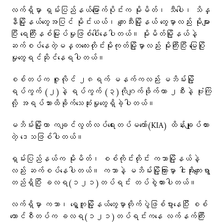
လက်ရှိမှာ ရှမ်းပြည်နယ်မြောက်ပိုင်းက မိုးမိတ်၊ သီပေါ၊ သိန္
နီမြို့နယ်တွေအပြင် မိုင်းယယ်၊ ကျေးသီးမြို့နယ်‌ တွေမှာလည်း မိုးများ
ပြီး ရေကြီးနစ်မြုပ်မှုဖြစ်ပေါ်နေပါတယ်။ မိုးမိတ်မြို့နယ်နဲ့
ဆက်စပ်နေတဲ့မန္တလေးတိုင်းမိုးကုတ်မြို့မှာလည်း မိုးကြီးပြီး မြေပြို
မှုတွေရင်ဆိုင်နေရပါတယ်။
စစ်တပ်က ဇူလိုင် ၂၈ရက် မနက်ကလည်း မဘိမ်းမြို့
ရပ်ကွက် (၂)နဲ့ ရပ်ကွက် (၃)ကိုဂျက်ဖိုက်တာ ၂စီးနဲ့ ဗုံးကြဲ
လို့ အရပ်သားထိခိုက်သေဆုံးမှုတွေရှိခဲ့ပါတယ်။
မဘိမ်းမြို့ဟာ ကချင်လွတ်လပ်ရေးတပ်မတော်(KIA) ထိန်းချုပ်ထား
တဲ့ ဒေသဖြစ်ပါတယ်။
ရှမ်းပြည်နယ်က မိုးမိတ်၊ စစ်ကိုင်းတိုင်း ကသာမြို့နယ်နဲ့
လည်း ဆက်စပ်နေပါတယ်။ ကသာနဲ့ မဘိမ်းမြို့ကြားမှာ ငါးအိုးကျေးရွာ
တည်ရှိပြီး ခလရ(၁၂၁)တပ်ရင်း တပ်စွဲထားပါတယ်။
လက်ရှိမှာ ကသာ၊ ရွှေကူမြို့နယ်တွေမှာတိုက်ပွဲဖြစ်ပွားနေပြီး စစ်
ကောင်စီတပ်က ခလရ(‌၁၂၁)တပ်ရင်းကနေ လက်နက်ကြီး