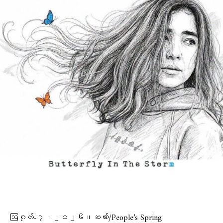
ဩဂုတ်-၇၊၂၀၂၆။ဆဏ်း/People’s Spring