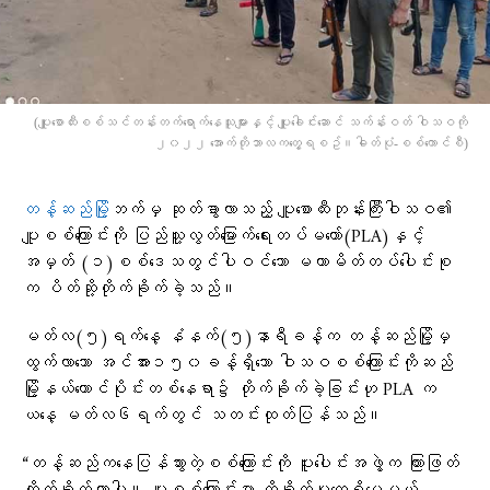
(ပျူ​စောထီးစစ်သင်တန်းတက်​ရောက်​နေသူများနှင့် ပျူ​ခေါင်း​ဆောင် သက်န်းဝတ် ဝါသဝကို
၂၀၂၂ ​အောက်တိုဘာလက​တွေ့ရစဥ်။ဓါတ်ပုံ-စစ်​ကောင်စီ)
တန့်ဆည်မြို့‌
ဘက်မှ ဆုတ်ခွာလာသည့် ပျူစောထီးဘုန်းကြီးဝါသဝ၏
ပျူစစ်ကြောင်းကို ပြည်သူ့လွတ်မြောက်ရေးတပ်မတော်(PLA)နှင့်
အမှတ် (၁)စစ်ဒေသတွင်ပါဝင်သော မဟာမိတ်တပ်ပေါင်းစု
က ပိတ်ဆို့တိုက်ခိုက်ခဲ့သည်။
မတ်လ(၅)ရက်နေ့ နံနက်(၅)နာရီခန့်က တန့်ဆည်မြို့မှ
ထွက်လာသော အင်အား၁၅၀ခန့်ရှိသော ဝါသဝစစ်ကြောင်းကိုဆည်
မြို့နယ်တောင်ပိုင်းတစ်နေရာ၌ တိုက်ခိုက်ခဲ့ခြင်းဟု PLA က
ယ‌နေ့ မတ်လ၆ရက်တွင် သတင်းထုတ်ပြန်သည်။
“တန့်ဆည်ကနေပြန်သွားတဲ့စစ်ကြောင်းကို ပူးပေါင်းအဖွဲ့က ကြားဖြတ်