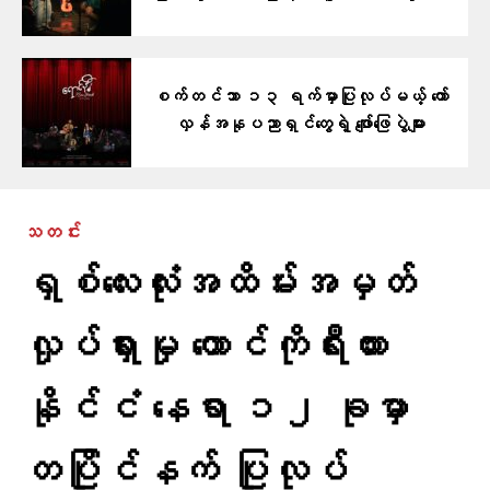
စက်တင်ဘာ ၁၃ ရက်မှာပြုလုပ်မယ့် တော်
လှန်အနုပညာရှင်တွေရဲ့ ဖျော်ဖြေပွဲများ
သတင်း
ရှစ်လေးလုံးအထိမ်းအမှတ်
လှုပ်ရှားမှု တောင်ကိုရီးယား
နိုင်ငံ နေရာ ၁၂ ခုမှာ
တပြိုင်နက် ပြုလုပ်