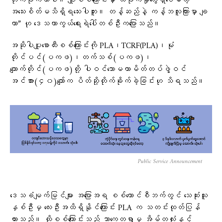
တိုက်ခိုက်တာပါ။ ပျူစစ်ကြောင်းမှာ ထိခိုက်မှုတွေရှိပေမယ့်
အသေးစိတ်မသိရှိရသေးပါဘူး။ တန့်ဆည်နဲ့ ကန့်ဘလူကြားမှာ ချ
တာ” ဟု ဒေသကာကွယ်ရေးရဲပေါ်တစ်ဦးကပြောသည်။
အဆိုပါပျူစောထီးစစ်ကြောင်းကို PLA၊TCRF(PLA)၊မုံ
တိုင်ပင်(ပကဖ)၊တက်သစ်(ပကဖ)၊
ကျောက်တိုင်(ပကဖ)တို့ ပါဝင်သောမဟာမိတ်တပ်ဖွဲ့ဝင်
အင်အား(၄၀)ကျော်က ပိတ်ဆို့တိုက်ခိုက်ခဲ့ခြင်းဟု သိရသည်။
Public Service Announcement
ဒေသခံမျက်မြင်များ အပြောအရ စစ်ကောင်စီဘက်တွင် သေဆုံးသူ
နှစ်ဦးမှ လေးဦးအထိရှိနိုင်ကြောင်း PLA က သတင်းထုတ်ပြန်
ထားသည်။ ထိုစစ်ကြောင်းသည် သာကေတရွာမှ အိမ်တလုံးနှင့်