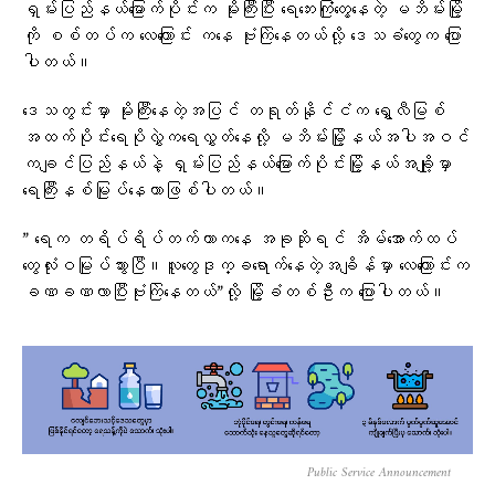
ရှမ်းပြည်နယ်မြောက်ပိုင်းက မိုးကြီးပြီး ရေဘေးကြုံတွေ့နေတဲ့ မဘိမ်းမြို့
ကို စစ်တပ်က လေကြောင်း ကနေ ဗုံးကြဲနေတယ်လို့ ဒေသခံတွေက ပြော
ပါတယ်။
ဒေသတွင်းမှာ မိုးကြီးနေတဲ့အပြင် တရုတ်နိုင်ငံက ရွှေလီမြစ်
အထက်ပိုင်းရေပိုလွှဲက​ရေလွှတ်နေလို့ မဘိမ်းမြို့နယ်အပါအဝင်
ကချင်ပြည်နယ်နဲ့ ရှမ်းပြည်နယ်မြောက်ပိုင်းမြို့နယ်အချို့မှာ
ရေကြီးနစ်မြုပ်နေတာဖြစ်ပါတယ်။
” ရေက တရိပ်ရိပ်တက်တာကနေ အခုဆိုရင် အိမ်အောက်ထပ်
တွေလုံးဝမြုပ်သွားပြီ။လူတွေဒုက္ခရောက်နေတဲ့အချိန်မှာ လေကြောင်းက
ခဏခဏလာပြီးဗုံးကြဲနေတယ်”လို့ မြို့ခံတစ်ဦးက ပြောပါတယ်။
Public Service Announcement