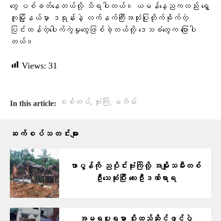
တွေ ပစ်ခတ်နေတယ်လို့ သိရပါတယ်။ ယမန်နေ့ညကလည်း ရွှေ
ကူမြို့နယ်မှာ ဒရုန်းနဲ့ လက်နက်ကြီးအသုံးပြုတိုက်ခိုက်တဲ့
ပြင်းထန်တဲ့ပေါက်ကွဲမှုတွေဖြစ်ခဲ့တယ်လို့ ဒေသခံတွေက ပြောပါ
တယ်။
Views:
31
,
,
စစ်တပ်
ဗုံးကြဲ
မဘိမ်း
In this article:
ဆက်စပ်သတင်းများ
ဖာပွန်ကို ညပိုင်းဗုံးကြဲလို့ အမျိုးသမီးတစ်
ဦးသေဆုံးပြီး လေးဦးဒဏ်ရာရ
အမရပူရမှာ ပိုးထည်ဆိုင်ဖွင့်ပွဲ