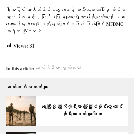
ဒါ့အပြင် အာဆီယံနိုင်ငံတွေအနေနဲ့ အာဆီယံချာတာပေါ်မှာ ခိုင်မာ
စွာရပ်တည်ဖို့နဲ့ မြန်မာပြည်သူတွေရဲ့ တောင်းဆိုချက်တွေကို ဖိအား
ပေးဆောင်ရွက်လာဖို့ ရည်ရွယ်ကျင်းပခြင်း ဖြစ်ကြောင်း MFDMC
အဖွဲ့က ဆိုပါတယ်။
Views:
31
,
တောင်ကိုရီးယား
ရှစ်လေးလုံး
In this article:
ဆက်စပ်သတင်းများ
ရေကြီးလို့ မြောက်ကိုရီးယား မြေမြှုပ်မိုင်းတွေ တောင်
ကိုရီးယားဖက် မျောပါလာ