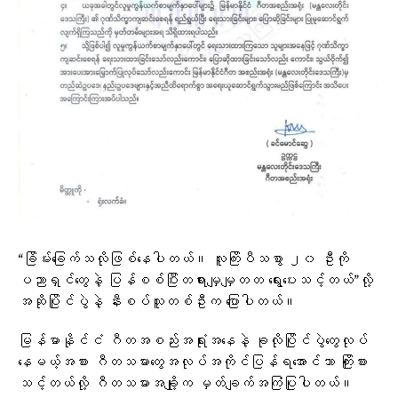
“ခြိမ်းခြေက်သလိုဖြစ်နေပါတယ်။ လူကြိးပီသစွာ ၂၀ ဦးကို
ပညာရှင်တွေနဲ့ ပြန်စစ်ပြီးတရားမျှမျှတတ ရွေးပေးသင့်တယ်”လို့
အဆိုပြိုင်ပွဲနဲ့ နီးစပ်သူတစ်ဦးက ပြောပါတယ်။
မြန်မာနိုင်ငံ ဂီတအစည်းအရုံးအနေနဲ့ ခုလိုပြိုင်ပွဲတွေလုပ်
နေမယ့်အစား ဂီတသမားတွေအလုပ်အကိုင်ပြန်ရအောင်သာ ကြိုးစား
သင့်တယ်လို့ ဂီတသမားအချို့က မှတ်ချက်အကြံပြုပါတယ်။