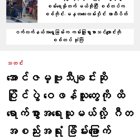
စမ်းရေမိုးတက် မယ်ဆိုပြီး စစ်တပ်က
စစ်ကိုင်း-မန္တလေးလမ်းပိုင်း ယာယီပိတ်
ဝက်လက်နယ်အရှေ့ခြမ်းက ကမ်းဖြူရွာစာသင်ကျောင်းကို
စစ်တပ် ဗုံးကြဲ
သတင်း
အောင်ဇမ္ဗူသီချင်းဆို
ပြိုင်ပွဲ ဝေဖန်သူတွေကို ထိ
ရောက်စွာအရေးယူမယ်လို့ ဂီတ
အစည်းအရုံး ခြိမ်းခြောက်