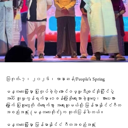
သြဂုတ်-၇၊ ၂၀၂၆၊ ဟာနာဆန်/People’s Spring
မန္တလေးမြို့မှာ ပြုလုပ်ခဲ့တဲ့ အောင်ဇမ္ဗူသီချင်းဆိုပြိုင်ပွဲ
အပေါ် လူမှုကွန်ရက်မှာ ဝေဖန်ပြောဆိုရေးသားခဲ့သူတွေ၊ အားပေးအား
မြှောက် ပြုသူတွေကို ထိရောက်စွာ အရေးယူမယ်လို့ မြန်မာနိုင်ငံဂီတ
အစည်းအရုံး (မန္တလေးတိုင်း)က ထုတ်ပြန်ပါတယ်။
မန္တလေးမြို့မှာ မြန်မာနိုင်ငံ ဂီတအစည်းအရုံး