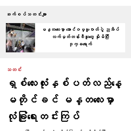
ဆက်စပ်သတင်းများ
မန္တလေးမှာ အောင်ဇမ္ဗူဇာတ်ပွဲ ညအိပ်
လက်မှတ်တန်းစီသူတွေ မိုးမိပြီး
ဒုက္ခရောက်
သတင်း
ရှစ်လေးလုံးနှစ်ပတ်လည်နေ့
မတိုင်ခင် မန္တလေးမှာ
လုံခြုံရေးတင်းကြပ်