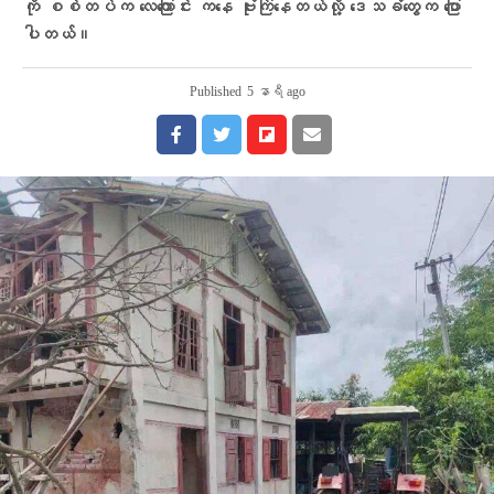
ကို စစ်တပ်က လေကြောင်း ကနေ ဗုံးကြဲနေတယ်လို့ ဒေသခံတွေက ပြော
ပါတယ်။
Published
5 နာရီ ago