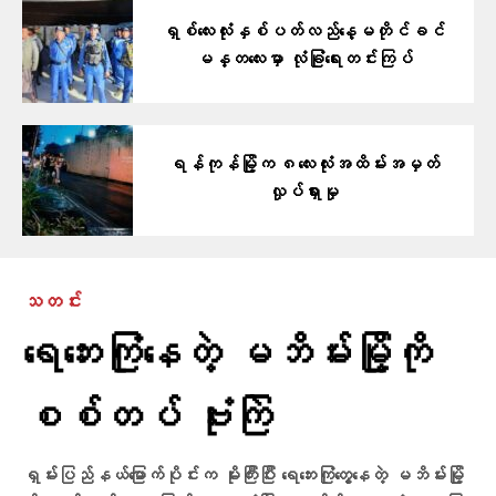
ရှစ်လေးလုံးနှစ်ပတ်လည်နေ့မတိုင်ခင်
မန္တလေးမှာ လုံခြုံရေးတင်းကြပ်
ရန်ကုန်မြို့က ၈လေးလုံးအထိမ်းအမှတ်
လှုပ်ရှားမှု
သတင်း
ရေဘေးကြုံနေတဲ့ မဘိမ်းမြို့ကို
စစ်တပ် ဗုံးကြဲ
ရှမ်းပြည်နယ်မြောက်ပိုင်းက မိုးကြီးပြီး ရေဘေးကြုံတွေ့နေတဲ့ မဘိမ်းမြို့