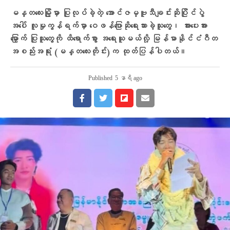
မန္တလေးမြို့မှာ ပြုလုပ်ခဲ့တဲ့ အောင်ဇမ္ဗူသီချင်းဆိုပြိုင်ပွဲ
အပေါ် လူမှုကွန်ရက်မှာ ဝေဖန်ပြောဆိုရေးသားခဲ့သူတွေ၊ အားပေးအား
မြှောက် ပြုသူတွေကို ထိရောက်စွာ အရေးယူမယ်လို့ မြန်မာနိုင်ငံဂီတ
အစည်းအရုံး (မန္တလေးတိုင်း)က ထုတ်ပြန်ပါတယ်။
Published
5 နာရီ ago