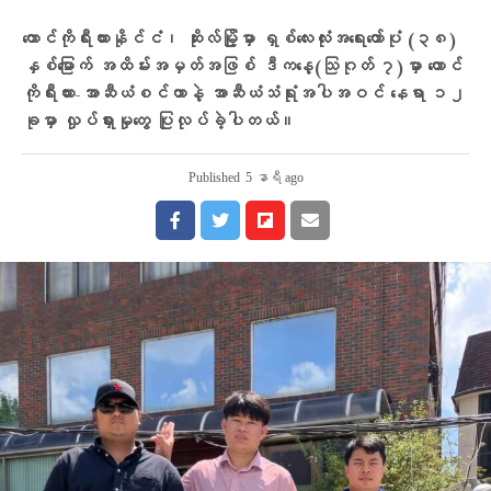
တောင်ကိုရီးယားနိုင်ငံ၊ ဆိုးလ်မြို့မှာ ရှစ်လေးလုံးအရေးတော်ပုံ (၃၈)
နှစ်မြောက် အထိမ်းအမှတ်အဖြစ် ဒီကနေ့(သြဂုတ် ၇)မှာ တောင်
ကိုရီးယား-အာဆီယံစင်တာနဲ့ အာဆီယံသံရုံးအပါအဝင် နေရာ ၁၂
ခုမှာ လှုပ်ရှားမှုတွေ ပြုလုပ်ခဲ့ပါတယ်။
Published
5 နာရီ ago