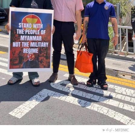
ဓာတ်ပုံ - MFDMC