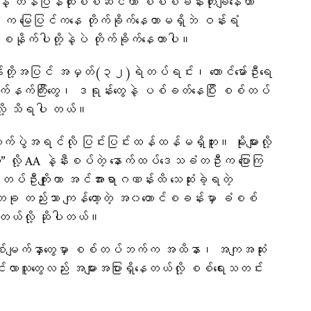
အရင်းနဲ့ တန်ပြန်ထိုးစစ်ဆင်ကာ စစ်စခန်းတိုးချနေတာ
က မြေပြင်ကနေ တိုက်ခိုက်နေတာမရှိဘဲ ဝန်းရံ
နိုက်ပါတို့နဲ့ပဲ တိုက်ခိုက်နေတာပါ။
န်းတို့အပြင် အမှတ်(၃၂)ရဲတပ်ရင်း၊ တောင်မော်ဦးရေ
်နက်ကြီးတွေ၊ ဒရုန်းတွေနဲ့ ပစ်ခတ်နေပြီး စစ်တပ်
်လို့ သိရပါ တယ်။
တိုက်ပွဲအရင်လို ပြင်းပြင်းထန်ထန်မရှိဘူး။ မိုးများလို့
ှိတယ်” လို့ AA နဲ့နီးစပ်တဲ့ နောက်ထပ်ဒေသခံတဦးက ပြောကြ
 တပ်ဦးကျိုးကာ အင်အားရာဂဏန်းထိ သေဆုံးခဲ့ရတဲ့
ခု တည်းသာ ကျန်တော့တဲ့ အ၀တောင်စခန်းမှာ ခံစစ်
ေတယ်လို့ ဆိုပါတယ်။
်းစစ်မျက်နှာတွေမှာ စစ်တပ်ဘက်က အထိနာ၊ အကျအဆုံး
သူတွေလည်း အများအပြားရှိနေတယ်လို့ စစ်ရေးသတင်း