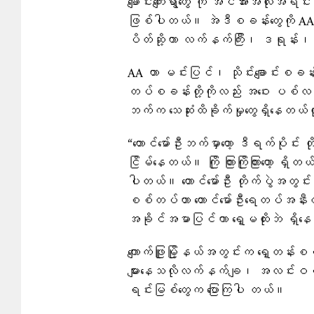
ချောင်းကျေးရွာတွေ ကို အင်အားအလုံး
ဖြစ်ပါတယ်။ အဲဒီစခန်းတွေကို AA 
ပိတ်ဆို့ကာ လက်နက်ကြီး၊ ဒရုန်း၊ စ
AA ဟာ မင်းပြင်၊ သိုင်းချောင်းစခ
တပ်စခန်းတို့ကိုလည်း အဝေး ပစ်လက
ဘက်က ​သေဆုံးထိခိုက်မှု​တွေရှိနေတယ
“တောင်မော်ဦးဘက်မှာတော့ ဒီရက်ပိုင်း 
ငြိမ်နေတယ်။ ကြို ကြားကြိုကြားတော့ ရ
ပါတယ်။ တောင်မော်ဦး တိုက်ပွဲအတွင်း
စစ်တပ်ဟာ တောင်မော်ဦးရေတပ်အနီးတ
အခိုင်အမာပြင်ကာ ရှေ့မထိုးဘဲ ရှိန
ကျောက်ဖြူမြို့နယ်အတွင်းက ရှေ့တန
များနေသလိုလက်နက်ချ၊ အလင်းဝင်လာ
ရင်းမြစ်တွေက ပြောကြပါ တယ်။