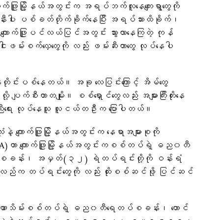
က်ဖြူမြို့နယ်အတွင်းက အရပ်ဘက်လူနေကျေးရွာတွေကို
်နီးပါး ပစ်ခတ်တိုက်ခိုက်နေပြီး အရပ်သားထိခိုက်၊
 ကျောက်ဖြူပင်လယ်ပြင်အတွင်း သွားလာနေကြတဲ့ ကုန်
မ်းစက်လှေတွေကို လည်း ဖမ်းဆီးတာတွေ လုပ်နေပါ
တိုင်းပစ်နေတယ်။ အခု လေပြင်းကြောင့် အိမ်‌တွေ
ပျက်စီးတာတမျိုး။ စစ်ရှောင်တွေလည်း အများကြီးတိုးနေ
ှုကူညီရေး လုပ်နေသူ လူငယ်တဦးက ပြောပါတယ်။
းလုံးနဲ့ ကျောက်ဖြူမြို့နယ်အတွင်းက နေရာအများစုကို
(AA)ဟာ ကျောက်ဖြူမြို့နယ်အတွင်းကစစ်တပ်ရဲ့ ဓည၀တီ
်စခန်း၊ အမှတ်(၃၂) ရဲတပ်ရင်းတို့ကို ဝန်းရံ
ီးပတ်လည်က တပ်ရင်းတွေကို လည်း ထိုးစစ်ဆင်ဖို့ ပြင်ဆင်
င်း အာဏာသိမ်းစစ်တပ်ရဲ့ ဓည၀တီရေတပ်စခန်း၊ တောင်