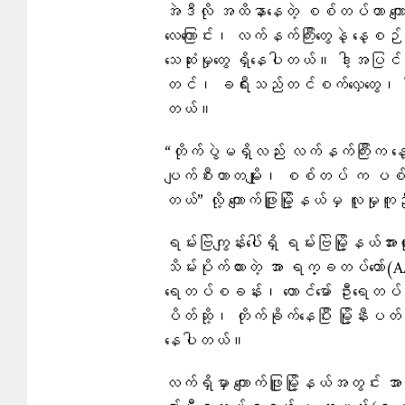
အဲဒီလို အထိနာနေတဲ့ စစ်တပ်ဟာ ကျော
လေကြောင်း၊ လက်နက်ကြီးတွေနဲ့ နေ့စဉ
သေဆုံးမှုတွေ ရှိနေပါတယ်။ ဒါ့အပြင်
တင်၊ ခရီးသည်တင်စက်လှေတွေ၊ ငါးဖ
တယ်။
“တိုက်ပွဲမရှိလည်း လက်နက်ကြီးက နေ့
ပျက်စီးတာတမျိုး၊ စစ်တပ် က ပစ်လို့ 
တယ်” လို့ ကျောက်ဖြူမြို့နယ်မှ လူမ
ရမ်းဗြဲကျွန်းပေါ်ရှိ ရမ်းဗြဲမြို့နယ်အာ
သိမ်းပိုက်ထားတဲ့ အာ ရက္ခတပ်တော်
ရေတပ်စခန်း၊ တောင်မော် ဦးရေတပ
ပိတ်ဆို့၊ တိုက်ခိုက်နေပြီး မြို့န
နေပါတယ်။
လက်ရှိမှာ ကျောက်ဖြူမြို့နယ်အတွ