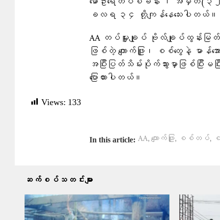
မော်ဦးရေတပ်စခန်း ၊ အမှ
ခလရ ၃၄ တို့ကျန်နေသေးပါတယ်။
AA တပ်မှူးချုပ် ဗိုလ်ချုပ်ထွန်းမြ
ဖြစ်တဲ့ ကျောက်ဖြူ၊ စစ်တွေနဲ့ မာန
အပြီးပြတ်သိမ်းပိုက်သွားမှာဖြစ်ပြီးမပြ
ပြောထားပါတယ်။
Views:
133
,
,
,
AA
ကျောက်ဖြူ
စစ်တပ်
စ
In this article:
ဆက်စပ်သတင်းများ