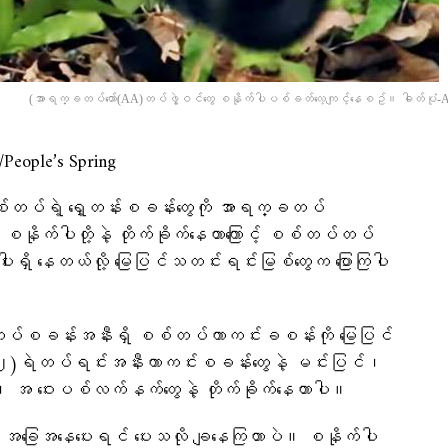
(အာရက္ခတပ်​တော်(AA)တပ်ဖွဲ့ဝင်​တွေ စနိုက်ပါပစ်ခတ်​လေ့ကျင့်​နေစဥ်။ ဓါတ်ပုံ-A
ople’s Spring
းစစ်တပ်ရဲ့ ရှေ့တန်းစခန်းတွေကို အာရက္ခတပ်
ိုက်ပါတို့နဲ့ တိုက်ခိုက်နေတာကြောင့် စစ်တပ်တပ်
ပါးရှိ နေတယ်လို့ မြေပြင်သတင်းရင်းမြစ်တွေက ပြောကြပါ
်ဦးရေတပ်စခန်းအနီးရှိ စစ်တပ်ကာကင်းခစန်းကို မြေပြင်
၂)ရဲတပ်ရင်းအနီးကာကင်းစခန်းတွေနဲ့ မင်းပြင်၊
က်ပါ၊ အ ဝေးပစ်လက်နက်တွေနဲ့ တိုက်ခိုက်နေတာပါ။
ာ့ အခြေအနေပေးရင် ပေးသလို ချနေကြတာပဲ။ စနိုက်ပါ