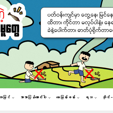
းအမြင်
ဘာသာပြန်ဆောင်းပါး
မေးမြန်းခန်း
ရသ
ထိုင်း 