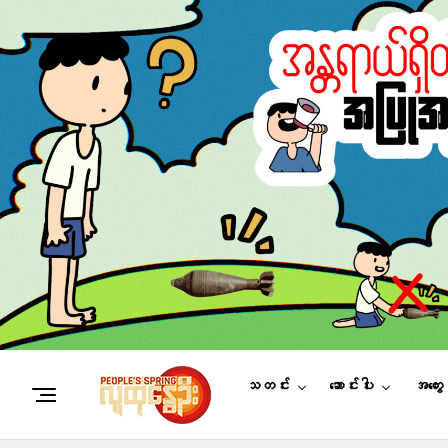
သတင်း
ဆောင်းပါး
အတွေ