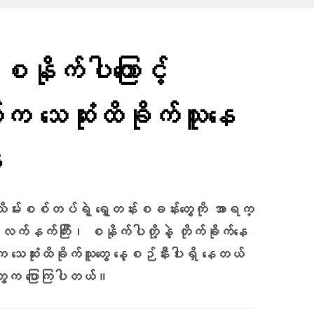
 စနိုက်ပါကြောင့်
သေဆုံးထိခိုက်သူ​နေ
ေ
ဏာသိမ်းစစ်တပ်ရဲ့ ရှေ့တန်းစခန်းတွေကို အာရက္
်နက်ကြီး၊ စနိုက်ပါတို့နဲ့ တိုက်ခိုက်နေ
ေဆုံးထိခိုက်သူတွေ နေ့စဉ်နီးပါးရှိ နေတယ်
တွေက ပြောကြပါတယ်။