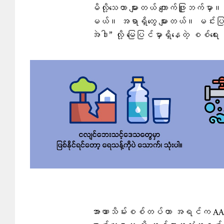
မိလို့သေတာ များတယ် ကျောက်ဖြူဘက်မှ
မယ်။ အရာရှိတွေ များတယ်။ မင်းပြ
အဲဒါ” လို့ မြေပြင်မှာရှိနေတဲ့ စစ
အာဏာသိမ်းစစ်တပ်ဟာ အရင်က AA ထိန်းခ