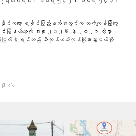
တ်(၃၂)ရဲတပ်ရင်း၊ ခမရ ၅၄၂၊ ခမရ ၅၄၃၊
တ်နိုင်ကတော့ ရခိုင်ပြည်နယ်အတွင်းက လက်ကျန်မြို့တွေ
်အောင်မြို့နယ်တွေကို အခု ၂၀၂၆ နဲ့ ၂၀၂၇ တို့မှာ
ီးပြတ်ခဲ့ ရင်လည်း မီးကုန်ယမ်းကုန်ကြိုးစားသွားမယ်လို့ ​
နိုက်ပါ