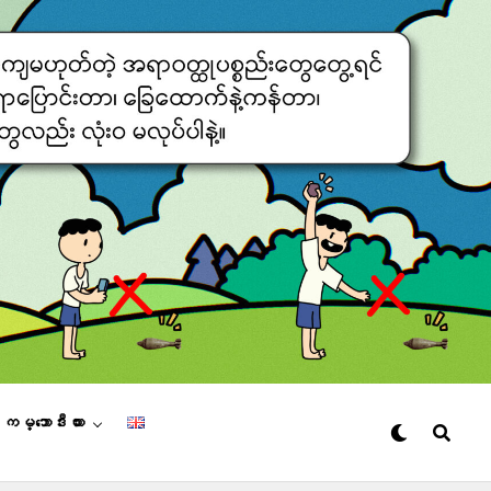
– ကမ္ဘောဒီးယား