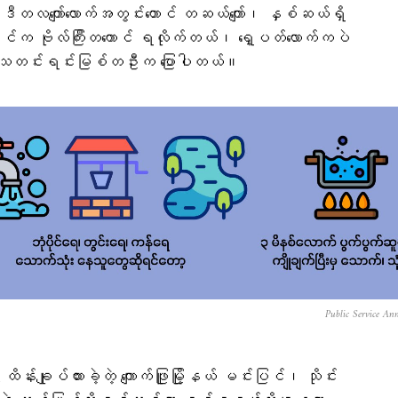
ာ။ ဒီတလကျော်လောက်အတွင်းတောင် တဆယ်ကျော်၊ နှစ်ဆယ်ရှိ
င်က ဗိုလ်ကြီးတကောင် ရလိုက်တယ်၊ ရှေ့ပတ်လောက်ကပဲ
်ရေး သတင်းရင်းမြစ်တဦးက ပြောပါတယ်။
Public Service An
ျုပ်ထားခဲ့တဲ့ ကျောက်ဖြူမြို့နယ် မင်းပြင်၊ သိုင်း