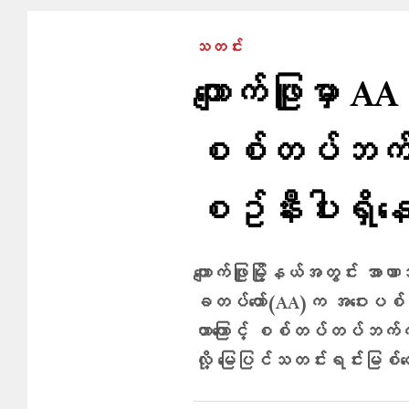
သတင်း
ကျောက်ဖြူမှာ AA
စစ်တပ်ဘက်က 
စဥ်နီးပါးရှိ​​န
ကျောက်ဖြူမြို့နယ်အတွင်း အာ
ခတပ်တော်(AA)က အဝေးပစ် လက
တာကြောင့် စစ်တပ်တပ်ဘက်က သ
လို့ မြေပြင်သတင်းရင်းမြစ်