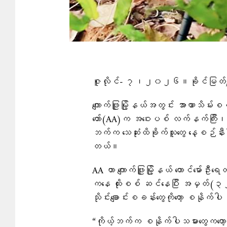
ဇူလိုင်- ၇၊၂၀၂၆။ခိုင်မြတ်/Pe
ကျောက်ဖြူမြို့နယ်အတွင်း အာဏာသိမ်
တော်(AA)က အဝေးပစ် လက်နက်ကြီး၊ စန
ဘက်က သေဆုံးထိခိုက်သူတွေ နေ့စဉ်နီး
တယ်။
AA ဟာ ကျောက်ဖြူမြို့နယ် တောင်မော
ကနေ ထိုးစစ် ဆင်နေပြီး အမှတ်(၃
သိုင်းချောင်းစခန်းတွေကိုတော့ စနို
“ကိုယ့်ဘက်က စနိုက်ပါသမားတွေကတေ