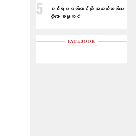
စစ်ရာဇဝတ်ကောင်ကို အသက်ဆက်ပေး
လိုသော အနုတင်
FACEBOOK