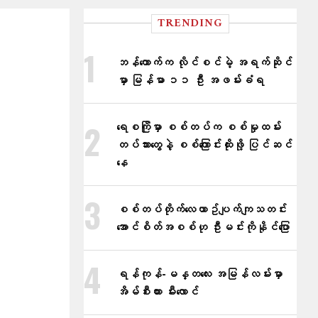
TRENDING
ဘန်ကောက်က လိုင်စင်မဲ့ အရက်ဆိုင်
မှာ မြန်မာ ၁၁ ဦး အဖမ်းခံရ
ရေစကြိုမှာ စစ်တပ်က စစ်မှုထမ်း
တပ်သားတွေနဲ့ စစ်ကြောင်းထိုးဖို့ ပြင်ဆင်
နေ
စစ်တပ်တိုက်​လေယာဥ်ပျက်ကျသတင်း
အောင်စိတ်အစစ်ဟု ဦးမင်းကိုနိုင်​ပြော
ရန်ကုန်-မန္တလေး အမြန်လမ်းမှာ
အိမ်စီးကား မီးလောင်