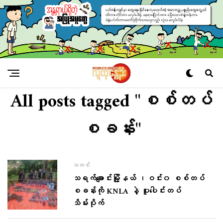
All posts tagged "စစ်တပ်
စခန်း"
သတင်း
သရက်ချောင်းမြို့နယ် ၊ဝင်း၀ စစ်တပ်
စခန်းကို KNLA နဲ့ ပူးပေါင်းတပ်
သိမ်းပိုက်