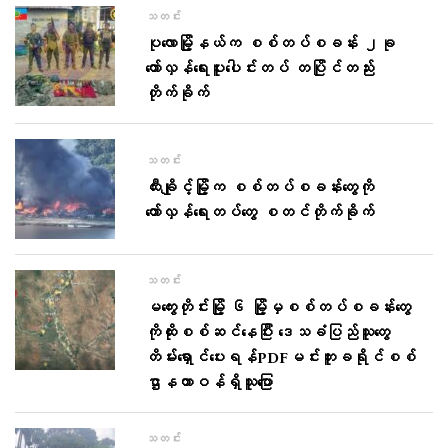
သတင်း
ပုလောမြို့နယ်က စစ်တပ်စခန်း ၂ခု
တော်လှန်ရေးပူးပေါင်းတပ် တပြိုင်တည်း
တိုက်ခိုက်
သတင်း
ထီးချိုင့်မြို့က စစ်တပ်စခန်းတွေကို
တော်လှန်ရေးတပ်တွေ စတင်တိုက်ခိုက်
သတင်း
မ​ကွေးတိုင်းမြို့ ၆ မြို့မှစစ်တပ်စခန်း​တွေ
ကို​ထိုးစစ်ဆင်​​နေပြီး ​ဒေသခံပြည်သူ​တွေ​
တိမ်း​ရှောင်​ပေးရန်PDFမင်းဘူးခရိုင်စစ်
ဌာနတာဝန်ရှိသူ​ပြော
သတင်း