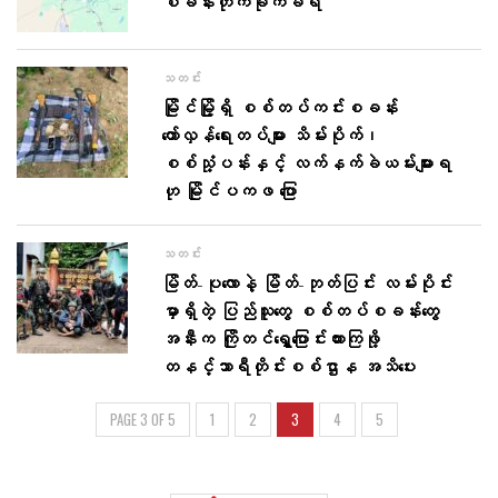
စခန်းတိုက်ခိုက်ခံရ
သတင်း
မြိုင်မြို့ရှိ စစ်တပ်ကင်းစခန်း
တော်လှန်ရေးတပ်များ သိမ်းပိုက်၊
စစ်သုံ့ပန်းနှင့် လက်နက်ခဲယမ်းများရ
ဟု မြိုင်ပကဖ ပြော
သတင်း
မြိတ်-ပုလောနဲ့ မြိတ်-ဘုတ်ပြင်း လမ်းပိုင်း
မှာရှိတဲ့ ပြည်သူတွေ စစ်တပ်စခန်းတွေ
အနီးက ကြိုတင်ရွှေ့ပြောင်းထားကြဖို့
တနင်္သာရီတိုင်းစစ်ဌာန အသိပေး
PAGE 3 OF 5
1
2
3
4
5