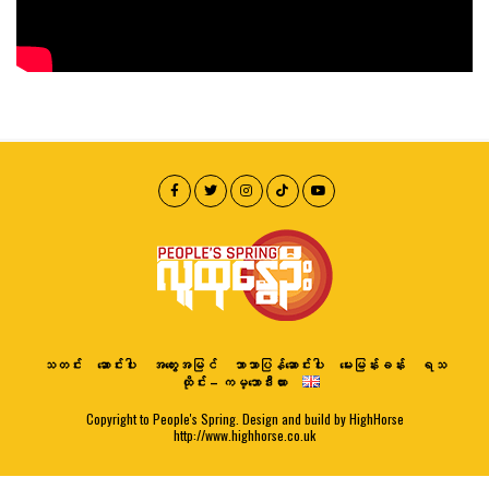
သတင်း
ဆောင်းပါး
အတွေးအမြင်
ဘာသာပြန်ဆောင်းပါး
မေးမြန်းခန်း
ရသ
ထိုင်း – ကမ္ဘောဒီးယား
Copyright to People's Spring. Design and build by HighHorse
http://www.highhorse.co.uk