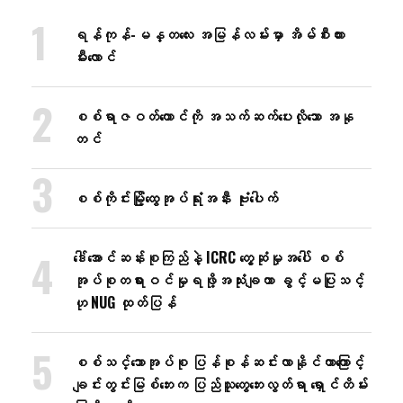
ရန်ကုန်-မန္တလေး အမြန်လမ်းမှာ အိမ်စီးကား
မီးလောင်
စစ်ရာဇဝတ်ကောင်ကို အသက်ဆက်ပေးလိုသော အနု
တင်
စစ်ကိုင်းမြို့ထွေအုပ်ရုံးအနီး ဗုံးပေါက်
ဒေါ်အောင်ဆန်းစုကြည်နဲ့ ICRC တွေ့ဆုံမှုအပေါ် စစ်
အုပ်စုတရားဝင်မှုရဖို့အသုံးချတာ ခွင့်မပြုသင့်
ဟု NUG ထုတ်ပြန်
စစ်သင်္ဘောအုပ်စု ပြန်စုန်ဆင်းလာနိုင်တာကြောင့်
ချင်းတွင်းမြစ်ဘေးက ပြည်သူတွေဘေးလွတ်ရာ ရှောင်တိမ်း