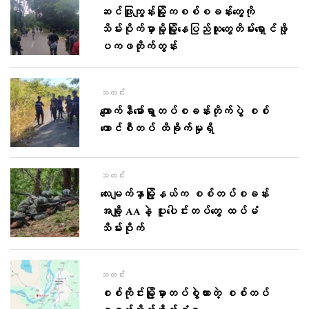
ဆင်ဖြူကျွန်းမြို့ကစစ်စခန်း​တွေကို
သိမ်းပိုက်မှာမို့မြို့​​​​နေပြည်သူ​တွေတိမ်း​ရှောင်ဖို့
ပကဖတိုက်တွန်း
သတင်း
ကျောက်နီမော်ရွာတပ်စခန်းတိုက်ပွဲ စစ်
ကောင်စီတပ် ထိခိုက်မှုရှိ
သတင်း
လေးမျက်နှာမြို့နယ်က စစ်တပ်စခန်း
အချို့ AAနဲ့ ပူးပေါင်းတပ်တွေ ထပ်မံ
သိမ်းပိုက်
သတင်း
စစ်ကိုင်းမြို့မှာတပ်စွဲထားတဲ့ စစ်တပ်