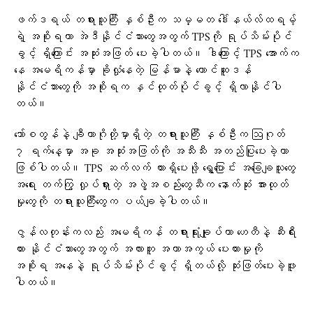
ဖက်ဒရယ် တရားသူကြီး နှစ်ဦးက သမ္မတ ဒေါ်နယ်လ်ထရမ့်
ရဲ့ အစိုးရဟာ အဲဒီနိုင်ငံသားတွေအတွက် TPSကို ရုပ်သိမ်းပိုင်
ခွင့် ရှိကြောင်း အဆုံးအဖြတ် ပေးခဲ့ပါတယ်။ ဒါကြောင့် TPS အောက်က
နေ အမေရိကန်မှာ ခိုလှုံနေတဲ့ မြန်မာနဲ့ တောင်ဆူဒန်
နိုင်ငံသားတွေကို အစိုးရက နှင်ထုတ်ပိုင်ခွင့် ရှိလာနိုင်ပါ
တယ်။
ဘော်စတွန်နဲ့ ချီကာဂိုတို့မှာရှိတဲ့ တရားသူကြီး နှစ်ဦးက ဩဂုတ်
၇ ရက်နေ့မှာ အခု အဆုံးအဖြတ်ကို အသီးသီး အတည်ပြုပေးခဲ့တာ
ဖြစ်ပါတယ်။ TPS ဆက်လက် ထားရှိပေးဖို့ ရွှေ့ပြောင်း အခြေချသူတွေ
အရေး တက်ကြွ လှုပ်ရှားတဲ့ အဖွဲ့အစည်းတွေဆီက နောက်ဆုံး အားထုတ်
မှုတွေကို တရားသူကြီးတွေက ပယ်ချခဲ့ပါတယ်။
ဇွန်လတုန်းကလည်း အမေရိကန် တရားရုံးချုပ်ဟာ ဟေတီနဲ့ ဆီးရီး
ယား နိုင်ငံသားတွေအတွက် အလားတူ အကာအကွယ် ပေးထားမှုကို
အစိုးရ အနေနဲ့ ရုပ်သိမ်းပိုင်ခွင့် ရှိတယ်လို့ ဆုံးဖြတ်ပေးခဲ့ဖူး
ပါတယ်။