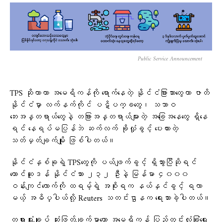
Public Service Announcement
TPS ဆိုတာဟာ အမေရိကန်ကို ရောက်နေတဲ့ နိုင်ငံခြားသားတွေဟာ ဇာတိ
နိုင်ငံမှာ လက်နက်ကိုင် ပဋိပက္ခတွေ၊ သဘာဝ
ဘေးအန္တရာယ်တွေနဲ့ တခြားအန္တရာယ်များတဲ့ အခြေအနေတွေ ရှိနေ
ရင် နေရပ်မပြန်ဘဲ ဆက်လက် ခိုလှုံခွင့် ပေးထားတဲ့
သတ်မှတ်ချက်မျိုး ဖြစ်ပါတယ်။
နိုင်ငံနှစ်ခုရဲ့ TPSတွေကို ပယ်ဖျက်ခွင့် ရှိသွားပြီဆိုရင်
တောင်ဆူဒန် နိုင်ငံသား ၂၃၂ ဦးနဲ့ မြန်မာ ၄၀၀၀
ဝန်းကျင်လောက်ကို ထရမ့်ရဲ့ အစိုးရက နယ်နှင်ခွင့် ရလာ
မယ့် အဓိပ္ပါယ်လို့ Reuters သတင်းဌာနက ရေးသားခဲ့ပါတယ်။
တရားရုံးချုပ် ဆုံးဖြတ်ချက်မှာတော့ အမေရိကန် ပြည်တွင်းလုံခြုံရေး