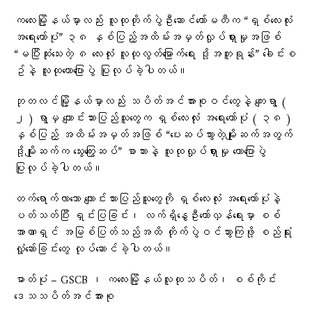
ကလေးမြို့နယ်မှာလည်း လူထုတိုက်ပွဲဦးဆောင်ကော်မတီက “ရှစ်လေးလုံး
အရေးတော်ပုံ” ၃၈ နှစ်ပြည့်အထိမ်းအမှတ်လှုပ်ရှားမှုအဖြစ်
“မပြီးဆုံးသေးတဲ့ ၈ လေးလုံး လူထုလွတ်မြောက်ရေး ဒို့အတူရုန်း” ခေါင်းစ
ဥ်နဲ့ လူထုဟောပြောပွဲ ပြုလုပ်ခဲ့ပါတယ်။
ဘုတလင်မြို့နယ်မှာလည်း သပိတ်အင်အားစုဝင်တွေနဲ့ ကျေးရွာ (
၂ ) ရွာမှ ကျောင်းသားပြည်သူတွေက ရှစ်လေးလုံး အရေးတော်ပုံ ( ၃၈ )
နှစ်ပြည့် အထိမ်းအမှတ်အဖြစ် “ပေးဆပ်သွားတဲ့မျိုးဆက်အတွက်
ဒို့မျိုးဆက်က သွေးကြွေးဆပ်” စာသားနဲ့ လူထုလှုပ်ရှားမှု ဟောပြောပွဲ
ပြုလုပ်ခဲ့ပါတယ်။
တက်ရောက်လာသော ကျောင်းသားပြည်သူတွေကို ရှစ်လေးလုံး အရေးတော်ပုံနဲ့
ပတ်သတ်ပြီး ရှင်းပြခြင်း၊ လက်ရှိနွေဦးတော်လှန်ရေးမှာ စစ်
အာဏာရှင် အမြစ်ပြတ်သည်အထိ တိုက်ပွဲဝင်သွားကြဖို့ စည်ရုံး
လှုံ့ဆော်ခြင်းတွေ လုပ်ဆောင်ခဲ့ပါတယ်။
ဓာတ်ပုံ – GSCB ၊ ကလေးမြို့နယ်လူထုသပိတ်၊ စစ်ကိုင်း
ဒေသသပိတ်အင်အားစု