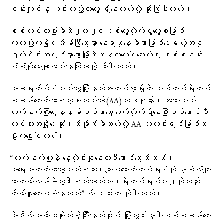
ဝန်းကျင်နဲ့ ကင်းလှည့်တာတွေ ရှိနေတယ်လို့ ဆိုကြပါတယ်။
စစ်တပ်ဟာပြီးခဲ့တဲ့၂၀၂၄စစ်တွေတိုက်ပွဲတွေစဖြစ်
ကတည်းကမြို့ထဲအိမ်ကြီးတွေမှာ နေရာယူနေခဲ့တာဖြစ်ပေမယ့်အခု
ရက်ပိုင်းအတွင်းမှာတော့မြို့ထဲဘန်ကာတွေပါဆောက်ပြီး စစ်စခန်း
ပုံစံမျိုးသေချာလုပ်နေကြတာလို့ ဆိုပါတယ်။
အခုရက်ပိုင်းစစ်တွေမြို့နယ်အတွင်းမှာရှိတဲ့ စစ်တပ်ရဲတပ်
စခန်းတွေကိုအာရက္ခတပ်တော်(AA)ကဒရုန်း၊ အဝေးပစ်
လက်နက်ကြီးတွေနဲ့လှမ်းပစ်တာတွေဆက်တိုက်ရှိနေပြီးစစ်ကောင်စီ
တပ်သားအချို့သေဆုံး၊ထိခိုက်ခဲ့တယ်လို့ AA သတင်းရင်းမြစ်တ
ဦးကပြောပါတယ်။
“လက်နက်ကြီးနဲ့ နေ့တိုင်းချနေတာဒီကောင်တွေထိတယ်။
အရေအတွက်ကတော့မသိရဘူး။ကျားမသောက်တပ်ရင်းကို နှစ်လုံးကျ
သွားတယ်လွန်ခဲ့တဲ့ငါးရက်လောက်က။ရဲတပ်ရင်း၁၂ကိုလည်း
ကိုယ့်လူတွေပစ်နေတယ်” လို့ ၎င်းက ဆိုပါတယ်။
အဲဒီလိုအထိအခိုက်ရှိပြီးနောက်ပိုင်း မြို့တွင်းမှာပါစစ်စခန်းတွေ