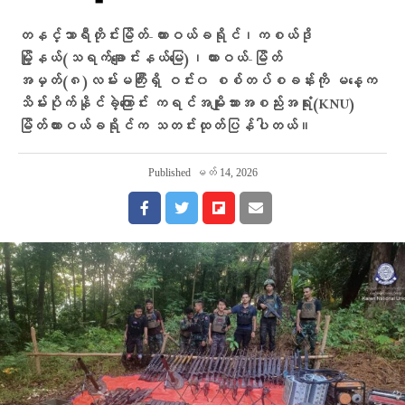
တနင်္သာရီတိုင်းမြိတ်-ထားဝယ်ခရိုင်၊ကစယ်ဒို
မြို့နယ်(သရက်ချောင်းနယ်မြေ)၊ထားဝယ်-မြိတ်
အမှတ်(၈)လမ်းမကြီးရှိ ဝင်း၀ စစ်တပ်စခန်းကို မနေ့က
သိမ်းပိုက်နိုင်ခဲ့ကြောင်း ကရင်အမျိုးသားအစည်းအရုံး(KNU)
မြိတ်ထားဝယ်ခရိုင်က သတင်းထုတ်ပြန်ပါတယ်။
Published
မတ် 14, 2026