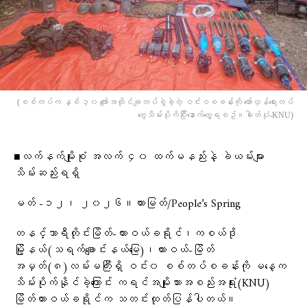
(စစ်တပ်က နှစ် ၃၀ ​ကျော်အထိုင်ချတပ်စွဲခဲ့တဲ့ ဝင်းဝစခန်းကို ​တော်လှန်​ရေးတပ်​
တွေသိမ်းပိုကိပြီး​နောက်​တွေ့ရစဥ်။ဓါတ်ပုံ-KNU)
■လက်နက်မျိုးစုံ အလက် ၄၀ ထက်မနည်းနဲ့ ခဲယမ်းများ
သိမ်းဆည်းရရှိ
မတ် -၁၂၊ ၂၀၂၆။ထားမြတ်/People’s Spring
တနင်္သာရီတိုင်းမြိတ်-ထားဝယ်ခရိုင်၊ကစယ်ဒို
မြို့နယ်(သရက်ချောင်းနယ်မြေ)၊ထားဝယ်-မြိတ်
အမှတ်(၈)လမ်းမကြီးရှိ ဝင်း၀ စစ်တပ်စခန်းကို မနေ့က
သိမ်းပိုက်နိုင်ခဲ့ကြောင်း ကရင်အမျိုးသားအစည်းအရုံး(KNU)
မြိတ်ထားဝယ်ခရိုင်က သတင်းထုတ်ပြန်ပါတယ်။