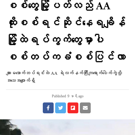
စစ်တွေမြို့ပတ်လည် AA
ထိုးစစ်ရင်ဆိုင်နေရချိန်
မြို့ထဲရပ်ကွက်တွေမှာပါ
စစ်တပ်ကခံစစ်ပြင်လာ
ကျားမသောက်တပ်ရင်းထဲ AA ရဲလက်နက်ကြီးကျရောက်ပေါက်ကွဲလို့
အသေအပျောက်ရှိ
Published
9 နာရီ ago