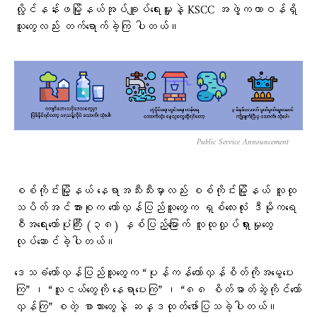
လွိုင်နန်းဖမြို့နယ်အုပ်ချူပ်ရေးမှူးနဲ့ KSCC အဖွဲ့ကတာဝန်ရှိ
သူတွေလည်း တက်ရောက်ခဲ့ကြ ပါတယ်။
Public Service Announcement
စစ်ကိုင်းမြို့နယ် နေရာအသီးသီးမှာလည်း စစ်ကိုင်းမြို့နယ် လူထု
သပိတ်အင်အားစုက တော်လှန်ပြည်သူတွေက ရှစ်လေးလုံး ဒီမိုကရေ
စီအရေးတော်ပုံကြီး (၃၈) နှစ်ပြည့်မြောက် လူထုလှုပ်ရှားမှုတွေ
လုပ်ဆောင်ခဲ့ပါတယ်။
ဒေသခံတော်လှန်ပြည်သူတွေက “ပုန်ကန်တော်လှန်စိတ်ကိုအမွေပေး
ကြ” ၊ “လူငယ်တွေကို နေရာပေးကြ” ၊ “၈၈ စိတ်ဓာတ်ဆွဲကိုင်တော်
လှန်ကြ” စတဲ့ စာသားတွေနဲ့ ဆန္ဒထုတ်ဖော်ပြသခဲ့ပါတယ်။