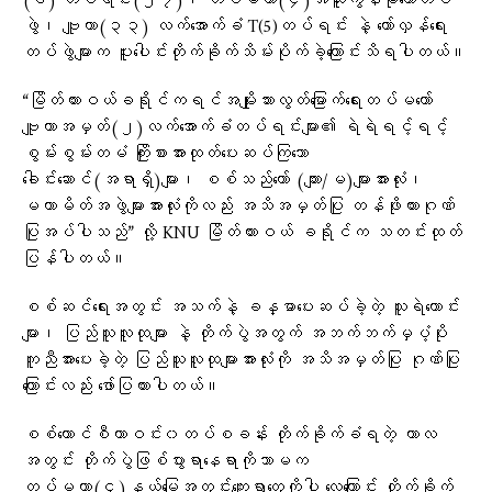
(၆) တပ်ရင်း(၂၇)၊ တပ်မဟာ(၄)အထူးကွန်မိုတော်တပ်
ဖွဲ၊ ဗျူဟာ(၃၃) လက်အောက်ခံ T(5)တပ်ရင်း နဲ့ တော်လှန်ရေး
တပ်ဖွဲများက ပူးပေါင်းတိုက်ခိုက်သိမ်းပိုက်ခဲ့​ကြောင်းသိရပါတယ်။
“‎မြိတ်ထားဝယ်ခရိုင်ကရင်အမျိုးသားလွတ်‌မြောက်ရေးတပ်မ‌တော်
ဗျူဟာအမှတ်(၂)လက်အောက်ခံတပ်ရင်းများ၏ ရဲရဲရင့်ရင့်
စွမ်းစွမ်းတမံ ကြိုးစားအားထုတ်ပေးဆပ်ကြသော
ခေါင်းဆောင်(အရာရှိ)များ၊ စစ်သည်တော် (ကျား/မ)များအားလုံး၊
မဟာမိတ်အဖွဲများအားလုံးကိုလည်း အသိအမှတ်ပြု တန်ဖိုးထားဂုဏ်
ပြုအပ်ပါသည်” လို့ KNU မြိတ်ထားဝယ် ခရိုင်က သတင်းထုတ်
ပြန်ပါတယ်။
စစ်ဆင်ရေးအတွင်း အသက်နဲ့ ခန္ဓာပေးဆပ်ခဲ့တဲ့ သူရဲကောင်း
များ၊ ပြည်သူလူထုများ နဲ့ တိုက်ပွဲအတွက် အဘက်ဘက်မှပံ့ပိုး
ကူညီအားပေးခဲ့တဲ့ ပြည်သူလူထုများအားလုံးကို အသိအမှတ်ပြု ဂုဏ်ပြု
ကြောင်းလည်း ဖော်ပြထားပါတယ်။
စစ်ကောင်စီဟာဝင်း၀တပ်စခန်း တိုက်ခိုက်ခံရတဲ့ ကာလ
အတွင်း တိုက်ပွဲဖြစ်ပွားရာနေရာကိုသာမက
တပ်မဟာ(၄)နယ်မြေအတွင်းကျေးရွာတွေကိုပါ လေကြောင်း တိုက်ခိုက်