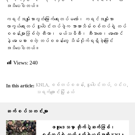
အသိပေးပါတယ်။
ကရင်အမျိုးသားလွတ်မြောက်ရေးတပ်မတော်၊ ကရင်အမျိုးသား
ကာကွယ်ရေးတပ် ပူးပေါင်းတပ်ဖွဲက အာဏာသိမ်းစစ်တပ်ရဲ့ တပ်
စခန်းများဖြစ်တဲ့ ထီးထာ၊ မယ်သမီခီး၊ အီးသာခေး၊ မောတောင်
နဲ့ မောမစား စတဲ့ တပ်စခန်းတွေ သိမ်းပိုက်ရရှိခဲ့ကြောင်း
အသိပေးပါတယ်။
Views:
240
,
,
,
,
KNLA
စစ်တပ်စခန်း
ပူးပေါင်းတပ်
ဝင်း၀
In this article:
သရက်ချောင်းမြို့နယ်
ဆက်စပ်သတင်းများ
ဖလူးဒေသမှာ တိုက်ပွဲဆက်ဖြစ်၊