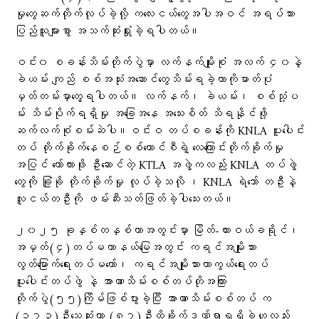
မှုတွေဆက်တိုက်လုပ်ခဲ့လို့ ကလေးငယ်တွေအပါအဝင် အရပ်သား
ပြည်သူများစွာ အသက်ဆုံးရှုံးခဲ့ရပါတယ်။
ဝင်း၀ စခန်းသိမ်းတိုက်ပွဲမှာ လက်နက်မျိုးစုံ အလက် ၄၀နဲ့
ခဲယမ်း ကျည် စစ်အသုံးအဆောင်တွေသိမ်းရခဲ့တာကိုဓာတ်ပုံ
မှတ်တမ်းမှာတွေ့ရပါတယ်။ လက်နက်၊ ခဲယမ်း၊ စစ်သုံ့ပ
မ်း သိမ်းပိုက်ရရှိမှု အခြေအနေ အသေးစိတ် သိရနိုင်ဖို့
ဆက်လက်စုံစမ်းဆဲပါ။ဝင်းဝ တပ်စခန်းကို KNLA ပူးပေါင်း
တပ် တိုက်ခိုက်နေစဉ်စစ်ကောင်စီရဲ့ လေကြောင်းတိုက်ခိုက်မှု
အပြင် ကော်လားဖိုး ဦးဆောင်တဲ့ KTLA အဖွဲ့ကလည်း KNLA တပ်ဖွဲ့
တွေကို ခြုံခို တိုက်ခိုက်မှု လုပ်ခဲ့သလို ၊ KNLA ရဲဘော် တဦးနဲ့
လူငယ်တဦးကို ဖမ်းဆီးသတ်ဖြတ်ခဲ့ပါသေးတယ်။
၂၀၂၅ ခုနှစ်တနှစ်တာအတွင်းမှာ မြိတ်-ထားဝယ်ခရိုင်၊
အမှတ်(၄)တပ်မဟာနယ်မြေအတွင်း ကရင်အမျိုးသား
လွတ်မြောက်ရေးတပ်မတော်၊ ကရင်အမျိုးသားကာကွယ်ရေးတပ်
ပူးပေါင်းတပ်ဖွဲ နဲ့ အာဏာသိမ်းစစ်တပ်တိုအကြား
တိုက်ပွဲ(၅၅)ကြိမ်ဖြစ်ပွားခဲ့ပြီး အာဏာသိမ်းစစ်တပ် က
(၁၇၃)ဦးသေဆုံးကာ (၈၇)ဦးထိခိုက်ဒဏ်ရာရရှိခဲ့ဟုလည်း