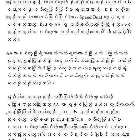
ရေတပ်စခန်းနဲ့ ကာကင်းတွေကို တိုက်ခိုက်နေသလို ရေတပ်အနီး
ဝန်းကျင်နဲ့ စစ်တွေမြစ်ပြင်မှာ ရပ်နားထား တဲ့ စစ် သင်္ဘော
တွေကိုလည်း ကုလားတန်မြစ်ပြင်ကနေ Speed Boat တွေနဲ့ သွားလာ၊
ပစ်ခတ်တာတွေ ရှိနေကာ AA ရဲ့ ပစ်ခတ်မှုကြောင့် ပြီးခဲ့တဲ့ မေလ
ကုန်အတွင်းက စစ်တွေမှာ စစ်တပ်သင်္ဘောတစီး ထိမှန်ခဲ့ပါ
တယ်။
AAဟာစစ်တွေမြို့ရဲ့အနောက်ဘက်ရသေ့တောင်မြို့နယ်၊မြောက်ဘက်
ပုဏ္ဏားကျွန်းမြို့နယ်နဲ့ အရှေ့ဘက် ပေါက်တောမြို့နယ်တို့ကို အလုံးစုံ
သိမ်းပိုက်ထားပြီးအဲဒီမြို့နယ်တွေနဲ့အစပ်နေရာတွေကနေဝန်းရံ
ပိတ်ဆို့ကာစစ် တပ်ကာကင်းစခန်းတွေကို တခုချင်းထိုးစစ်
ဆင်တိုက်ခိုက်နေတာပါ။
ရခိုင်ဒေသတခုလုံးကို အပြီးပြတ်သိမ်းပိုက်သွားမယ်လို့
မကြာခဏထုတ်ပြောထားတဲ့ AA ဟာ ရခိုင်ပြည်နယ်အ တွင်းကလက်
ကျန်မြို့ဖြစ်တဲ့စစ်တွေကို ၂၀၂၆ နှစ်ဆန်းကတည်းက
ထိုးစစ်တွေ မကြာခဏ လုပ်နေခဲ့တာပါ။ စစ်တွေမြို့နယ်မှာ
ဒကစ စစ်တွေအခြေစိုက်ထားပြီးအခြားအခြေစိုက်တပ်ရင်းတွေ၊
လက်ရုံးတပ်တွေအပါအဝင် တပ်ရင်းတပ်ဖွဲ့ပေါင်း တဆယ်ကျော်