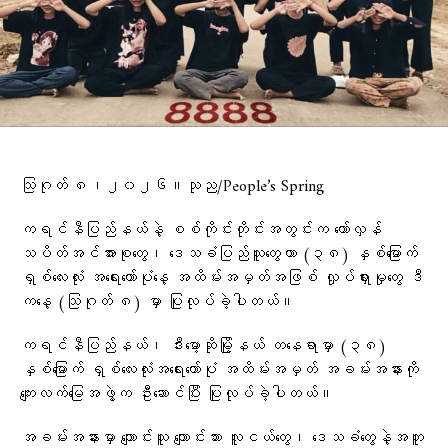
သြဂုတ် ၈၊၂၀၂၆။သုည/People’s Spring
ကရင်နီပြည်နယ်နဲ့ စစ်ကိုင်းတိုင်းအတွင်းက တော်လှန်
သပိတ်အင်အားစုတွေ၊ ဒေသခံပြည်သူတွေဟာ (၃၈) နှစ်မြောက်
ရှစ်လေးလုံး အရေးတော်ပုံနေ့ အထိမ်းအမှတ်အဖြစ် လှုပ်ရှားမှုတွေ ဒီ
ကနေ့ (သြဂုတ် ၈) မှာ ပြုလုပ်ခဲ့ပါတယ်။
ကရင်နီပြည်နယ်၊ ဒီးမော့ဆိုမြို့နယ် တနေရာမှာ (၃၈)
နှစ်မြောက် ရှစ်လေးလုံးအရေးတော်ပုံ အထိမ်းအမှတ် အခမ်းအနားကို
ကျေးလက်မြေအဖွဲ့က ဦးဆောင်ပြီး ပြုလုပ်ခဲ့ပါတယ်။
အခမ်းအနားမှာ ကျောင်းသူ ကျောင်းသား လူငယ်တွေ၊ ဒေသခံတွေနဲ့အတူ