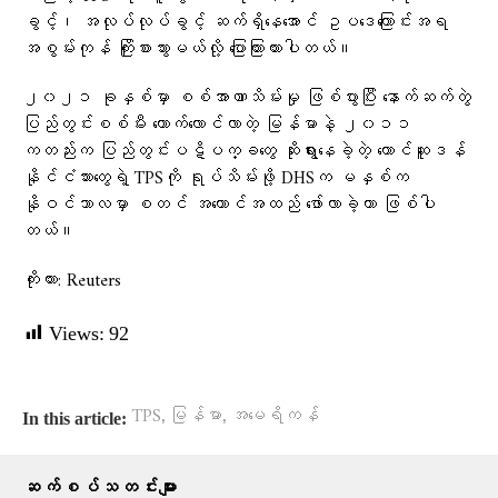
ခွင့်၊ အလုပ်လုပ်ခွင့် ဆက်ရှိနေအောင် ဥပဒေကြောင်းအရ
အစွမ်းကုန် ကြိုးစားသွားမယ်လို့ ပြောကြားထားပါတယ်။
၂၀၂၁ ခုနှစ်မှာ စစ်အာဏာသိမ်းမှု ဖြစ်ပွားပြီး နောက်ဆက်တွဲ
ပြည်တွင်းစစ်မီး တောက်လောင်လာတဲ့ မြန်မာနဲ့ ၂၀၁၁
ကတည်းက ပြည်တွင်းပဋိပက္ခတွေ ဆိုးရွားနေခဲ့တဲ့ တောင်ဆူဒန်
နိုင်ငံသားတွေရဲ့ TPSကို ရုပ်သိမ်းဖို့ DHSက မနှစ်က
နိုဝင်ဘာလမှာ စတင် အကောင်အထည် ဖော်လာခဲ့တာ ဖြစ်ပါ
တယ်။
ကိုးကား: Reuters
Views:
92
,
,
TPS
မြန်မာ
အမေရိကန်
In this article:
ဆက်စပ်သတင်းများ