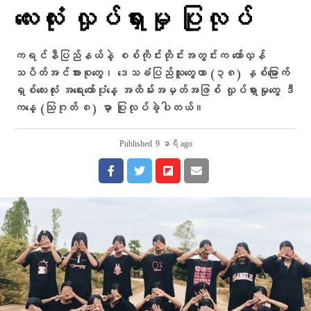
လေးလုံး လှုပ်ရှားမှု ပြုလုပ်
ကရင်နီပြည်နယ်နဲ့ စစ်ကိုင်းတိုင်းအတွင်းက တော်လှန်
သပိတ်အင်အားစုတွေ၊ ဒေသခံပြည်သူတွေဟာ (၃၈) နှစ်မြောက်
ရှစ်လေးလုံး အရေးတော်ပုံနေ့ အထိမ်းအမှတ်အဖြစ် လှုပ်ရှားမှုတွေ ဒီ
ကနေ့ (သြဂုတ် ၈) မှာ ပြုလုပ်ခဲ့ပါတယ်။
Published
9 နာရီ ago