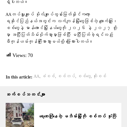
ရှိပါတယ်။
AAတပ်မှူးချုပ် ဗိုလ်ချုပ်ထွန်းမြတ်နိုင်ကတော့
ရခိုင်ပြည်နယ်အတွင်းက လက်ကျန်မြို့တွေဖြစ်တဲ့ ကျောက်ဖြူ၊
စစ်တွေနဲ့ မာန်အောင်မြို့နယ်တွေကို ၂၀၂၆ နဲ့ ၂၀၂၇ တို့
မှာ အပြီးပြတ်သိမ်းပိုက်သွားမှာဖြစ်ပြီး မပြီးပြတ်ခဲ့ရင်လည်း
မီးကုန်ယမ်းကုန်ကြိုးစားသွားမယ်လို့ ​ပြောထားပါတယ်။
Views:
70
,
,
,
,
AA
ခံစစ်
စစ်တပ်
စစ်တွေ
ထိုးစစ်
In this article:
ဆက်စပ်သတင်းများ
ရေဘေးကြုံနေတဲ့ မဘိမ်းမြို့ကို စစ်တပ် ဗုံးကြဲ