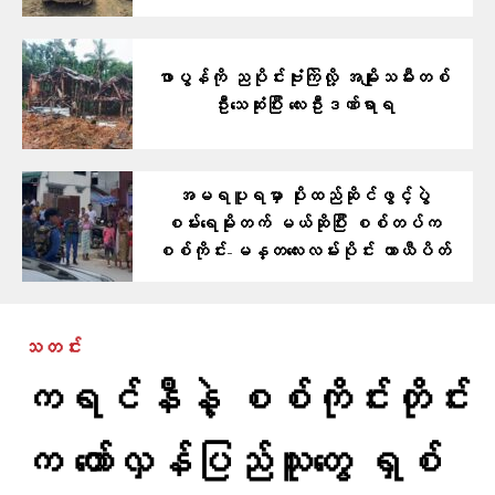
ဖာပွန်ကို ညပိုင်းဗုံးကြဲလို့ အမျိုးသမီးတစ်
ဦးသေဆုံးပြီး လေးဦးဒဏ်ရာရ
အမရပူရမှာ ပိုးထည်ဆိုင်ဖွင့်ပွဲ
စမ်းရေမိုးတက် မယ်ဆိုပြီး စစ်တပ်က
စစ်ကိုင်း-မန္တလေးလမ်းပိုင်း ယာယီပိတ်
သတင်း
ကရင်နီနဲ့ စစ်ကိုင်းတိုင်း
က တော်လှန်ပြည်သူတွေ ရှစ်