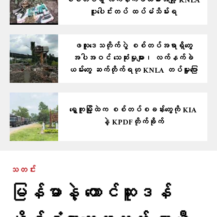
စစ်တပ်ရဲ့ လက်နက်ခဲယမ်းအချို့ KNLA
ပူးပေါင်းတပ် ထပ်မံသိမ်းရ
ဖလူးဒေသတိုက်ပွဲ စစ်တပ်အရာရှိတွေ
အပါအဝင် သေဆုံးမှုများ၊ လက်နက်ခဲ
ယမ်းတွေ ဆက်တိုက်ရဟု KNLA တပ်မှူးပြော
ရွှေကူမြို့ထဲက စစ်တပ်စခန်းတွေကို KIA
နဲ့ KPDFတိုက်ခိုက်
သတင်း
မြန်မာနဲ့ တောင်ဆူဒန်