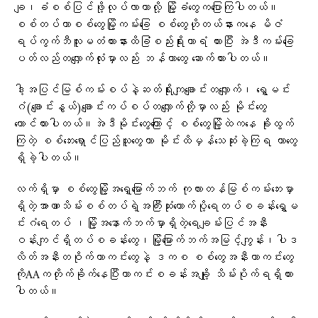
ချ၊ခံစစ်ပြင်ဖို့လုပ်လာတာလို့ မြို့ခံတွေကပြောကြပါတယ်။
စစ်တပ်ဟာစစ်တွေမြို့ကမ်းခြေ စစ်တွေဟိုတယ်နားကနေ မိဇံ
ရပ်ကွက်ဘီလူးမတံတားနားထိခြံစည်းရိုးကာရံ ထားပြီး အဲဒီကမ်းခြေ
ပတ်လည်တလျှောက်လုံးမှာလည်း ဘန်ကာတွေ ဆောက်ထားပါတယ်။
ဒါ့အပြင်မြစ်ကမ်းစပ်နဲ့ဆတ်ရိုးကျချောင်းတလျှောက်၊ ရွှေမင်း
ဂံ(ချောင်းနွယ်)ချောင်းကပ်စပ်တလျှောက်တို့မှာလည်း မိုင်းတွေ
ထောင်ထားပါတယ်။အဲဒီမိုင်းတွေကြောင့် စစ်တွေမြို့ထဲကနေ ခိုးထွက်
ကြတဲ့ စစ်ဘေးရှောင်ပြည်သူတွေဟာ မိုင်းထိမှန်သေဆုံးခဲ့ကြရ တာတွေ
ရှိခဲ့ပါတယ်။
လက်ရှိမှာ စစ်တွေမြို့အရှေ့မြောက်ဘက် ကုလားတန်မြစ်ကမ်းဘေးမှာ
ရှိတဲ့အာဏာသိမ်းစစ်တပ်ရဲ့အကြီးဆုံးထောက်ပို့ရေတပ်စခန်းရွှေမ
င်းဂံရေတပ် ၊မြို့အနောက်ဘက်မှာရှိတဲ့ရေချမ်းပြင်အနီး
ဝန်းကျင်ရှိတပ်စခန်းတွေ၊မြို့မြောက်ဘက်အမြင့်ကျွန်း၊ပါဒ
လိတ်အနီးတဝိုက်ကာကင်းတွေနဲ့ ဒကစ စစ်တွေအနီးကာကင်းတွေ
ကိုAAကတိုက်ခိုက်နေပြီးကာကင်းစခန်းအချို့ သိမ်းပိုက်ရရှိထား
ပါတယ်။