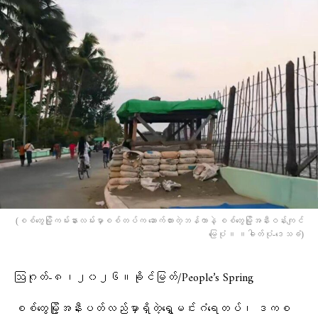
(စစ်တွေမြို့ကမ်းနားလမ်းမှာစစ်တပ်က ဆောက်ထားတဲ့ဘန်ကာနဲ့ စစ်​တွေမြို့အနီးဝန်းကျင်​
မြေပုံ ။ ။ဓါတ်ပုံ-​ဒေသခံ)
ဩဂုတ်-၈၊၂၀၂၆။ခိုင်မြတ်/People’s Spring
စစ်တွေမြို့အနီးပတ်လည်မှာရှိတဲ့ရွှေမင်းဂံရေတပ်၊ ဒကစ