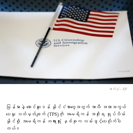
ဓာတ်ပုံ - AP
မြန်မာနဲ့ တောင်ဆူဒန် နိုင်ငံသားတွေအတွက် ယာယီ အကာအကွယ်
ပေးမှု သတ်မှတ်ချက် (TPS)ကို အမေရိကန် အစိုးရ ရုပ်သိမ်း
နိုင်ဖို့ အမေရိကန် တရားရုံး နှစ်ခုက လမ်းဖွင့်ပေးလိုက်ပါ
တယ်။