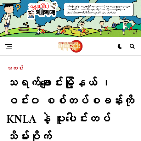
သတင်း
သရက်ချောင်းမြို့နယ် ၊
ဝင်း၀ စစ်တပ်စခန်းကို
KNLA နဲ့ ပူးပေါင်းတပ်
သိမ်းပိုက်