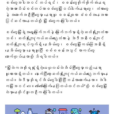
စစ်တွေအပါအဝင် တပ်ရင်း၊ စခန်းတွေတိုက်ခိုက်ခံနေရ
တဲ့အာဏာသိမ်းစစ်တပ်ဟာစစ်တွေမြို့ဝင်ပေါက်နေရာတွေ၊ တံတားတွေ
နဲ့ အဆောက်အဦးကြီးတွေမှာ နေရာယူ စခန်းချကာ ခံစစ်အနေအထား
ပြင်ဆင်လာနေတယ်လို့ မြို့ခံတွေက ပြောပါတယ်။
စစ်တွေမြို့ရဲ့အရှေ့မြောက်ဘက်နဲ့ မြောက်ဘက်မှာရှိတဲ့ဆတ်ရိုးကျတံတား
သစ်၊ဆတ်ရိုးကျ(ကယ်ဆယ်ရေး)တံတားနဲ့ အဲဒီအနီးဝန်းကျင်
ဆတ်ရိုးကျရပ်ကွက်ရှိ နေအိမ်တွေ၊ စစ်တွေမြို့ကမ်းခြေအနီးရှိ
နေအိမ်တွေမှာ နေရာယူပြီး စစ်စခန်းအသွင် ကာကင်းတွေ
ဆောက်လုပ်နေတာလို့ သိရပါတယ်။
“မြို့ထဲကအစိုးရရုံးရှိတဲ့မေယုလမ်းထဲအိမ်ကြီးတွေမှာလည်း နေရာ
ယူထားတာရှိတယ်။ နောက်ပြီးတော့ဆတ်ရိုးကျ(ကယ်ဆယ်ရေး)ဘက်မှာနေ
တယ်။အဲဒီမှာဆိုရင်အိမ်တွေပါဖြိုပြီးဘန်ကာဆောက်နေတာ။အဲဒါ
ကမြို့အဝင် လေ။တော်တော်ကြောက်နေကြတယ်ထင်တယ်”လို့ စစ်တွေမြို့
ထဲမှာနေထိုင်သူတဦးက ပြောပါတယ်။