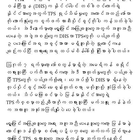
ဝန်ကြီးဌာန (DHS)က နိုင်ငံပေါင်း တစ်ဒါဇင်လောက်ရဲ့
နိုင်ငံသားတွေအတွက် TPS ရုပ်သိမ်းမှုတွေ အကောင်အထည် ဖော်တာ
ကို အောက်ရုံးတွေက စွက်ဖက် တားဆီးပိုင်ခွင့်ကိုပါ ကန့်သတ်ခဲ့ပါ
တယ်။ အဲဒီနောက်မှာတော့ ရွှေ့ပြောင်းအခြေချသူတွေအတွက် အကူအညီ
ပေးနေတဲ့ အဖွဲ့အစည်းတွေက DHSဟာ TPSတွေကို ပယ်ဖျက်ဖို့
ဥပဒေကြောင်းအရ အခွင့်အာဏာ မရှိဘူးဆိုတဲ့ ရှုထောင့်ကနေ
ချဉ်းကပ်ပြီး တရားရေးအရ ထပ်မံစိန်ခေါ်ဖို့ ကြိုးစားခဲ့ပါတယ်။
ဩဂုတ် ၇ ရက်မှာတော့ ဘော်စတွန်မှာရှိတဲ့ အမေရိကန် ခရိုင်
တရားသူကြီး ပက်တီဆားရစ်ကတော့ အဲဒီ အားထုတ်မှုတွေကို ပယ်ချခဲ့
ပြီး TPSတွေကို ပယ်ဖျက်ဖို့ရော၊ ပေးအပ်ဖို့ပါ DHSမှာ ရှိနေတဲ့
လုပ်ပိုင်ခွင့်အပေါ် မေးခွန်းထုတ်စရာ မလိုဘူးလို့ ဆုံးဖြတ်ခဲ့ပါ
တယ်။ သိပ်မကြာခင်မှာပဲ မြန်မာနိုင်ငံသားတွေရဲ့
TPSကိစ္စမှာလည်း ချီကာဂိုက တရားသူကြီး မက်သရူး ကန်နဲလ်
က အလားတူ အဆုံးအဖြတ်မျိုးပဲ ပေးခဲ့ပါတယ်။
ရွှေ့ပြောင်းအခြေချသူတွေအရေး အကူအညီ ပေးနေသူတွေကတော့ မြန်မာနဲ့
တောင်ဆူဒန်တို့မှာ စစ်ရေးပဋိပက္ခတွေ ဆက်လက် ဖြစ်ပွားနေ
တာကြောင့် TPS ရထားသူတွေ အမေရိကန်မှာ ဆက်လက် နေထိုင်