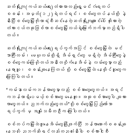
ဆတ်ရိုးကျ(ကယ်ဆယ်ရေး)တံတားဟာလည်းရွှေမင်းဂံရေတပ်
စခန်း၊အမှတ်(၁၂)ရဲတပ်ရင်း၊စစ်တွေတပ်နယ်တို့ နဲ့
နီးပြီးစစ်တွေမြို့ကိုကာရံစီးဆင်းနေတဲ့ဆတ်ရိုးကျချောင်းပေါ် ထိုးထားတဲ့
တံတားငယ်တခုဖြစ်ကာစစ်တွေမြို့လယ်ရဲ့မြောက်ဘက်မှာတည်ရှိပါ
တယ်။
ဆတ်ရိုးကျ(ကယ်ဆယ်ရေး)ရပ်ကွက်အပြင် စစ်တွေမြို့ထဲ မင်း
ဘာကြီးလမ်း၊ မေယုလမ်းတို့ရှိ အိမ်ရှင်တွေ မရှိတဲ့ အိမ်ကြီးတွေနဲ့
စစ်တွေကမ်းခြေဟိုတယ်အနီးတဝိုက်နေအိမ်နဲ့ လမ်းတွေမှာလည်း
နေရာယူ၊ စခန်းချနေကြတယ် လို့ စစ်တွေမြို့ထဲ နေထိုင်သူတွေက
ပြောကြပါတယ်။
“ကမ်းနာလမ်းကဘန်ကာတွေမှာလည်း စစ်သားတွေတွေ့တယ်။အရင်
ကဘန်ကာရှိပေမယ့်စစ်သားတွေမနေဘူး။အခုစစ်သားတွေပါ ချထား
တာတွေ့တယ်။ညဘက်လည်းတွေ့တယ်”လို့စစ်တွေမြို့ပြည်တော်သာ
ရပ်ကွက် မှ အမျိုးသမီးတဦးက ပြောပါတယ်။
စစ်တပ်ကမြို့ထဲလူနေအိမ်တွေဖြိုဖျက်ပြီး ဘန်ကာဆောက်စခန်းချ
နေသလို ညဘက်ဆိုရင်လည်းတညလုံးနီးပါး စစ်ကားငါးစီး