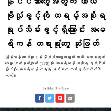
နိုင်ငံသားတွေအတွက် ယာယီ
ခိုလှုံခွင့်ကို ထရမ့်အစိုးရ
ရုပ်သိမ်းခွင့်ရှိကြောင်း အမေ
ရိကန် တရားရုံးတွေ ဆုံးဖြတ်
မြန်မာနဲ့ တောင်ဆူဒန် နိုင်ငံသားတွေအတွက် ယာယီ အကာအကွယ်
ပေးမှု သတ်မှတ်ချက် (TPS)ကို အမေရိကန် အစိုးရ ရုပ်သိမ်း
နိုင်ဖို့ အမေရိကန် တရားရုံး နှစ်ခုက လမ်းဖွင့်ပေးလိုက်ပါ
တယ်။
Published
9 နာရီ ago