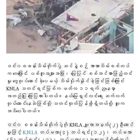
ဝင်း၀စခန်းသိမ်းတိုက်ပွဲ ဆင်နွှဲစဉ် အာဏာသိမ်းစစ်တပ်
က လေကြောင်း ပစ်ကူအများအပြား၊ မြေပြင် စစ်အင်အားဖြည့်တင်း
မှု တွေလုပ်ဆောင်ခဲ့ပေမယ့် သိမ်းပိုက်နိုင်ခဲ့ခြင်းဖြစ်ကြောင်း
KNLA သတင်းရင်းမြစ်က မတ်လ ၁၁ရက် ညနေမှာ
အတည်ပြု ပြောပြထားပါတယ်။နယ်မြေရှင်းလင်းရေး ဆက်လက်
လုပ်ဆောင်နေဆဲဖြစ်လို့ သတင်းထုတ်ပြန်ဖို့ရှိတယ်လို့ သူက
အသိပေးပါတယ်။
ဝင်း၀ စခန်းသိမ်းတိုက်ပွဲကို KNLA ဗျူဟာအမှတ်(၂)ဦးဆောင်
မှုဖြင့်
K.N.LA
တပ်မဟာ(၄) တပ်ရင်း(၁၂)၊ တပ်မဟာ