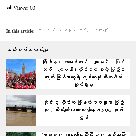
Views:
60
,
,
ကရင်နီ
စစ်ကိုင်းတိုင်း
ရှစ်လေးလုံး
In this article:
ဆက်စပ်သတင်းများ
ဗြိတိန်၊ အမေရိကန်၊ ဂျာမနီ၊ ပြင်
သစ် ၊ဂျပန်၊ထ်ုင်ဝမ် စတဲ့ ပြ​ည်ပ
ရောက် မြန်မာတွေရဲ့ ရှစ်လေးလုံး ထီးသပိတ်
လှုပ်ရှားမှု
တိုင်း ၃ တိုင်းက မြို့နယ် ၁၀ခုမှာ ပြည်
သူ ၂သိန်းကျော် ရေဘေးသင့်နေဟု NUG ထုတ်
ပြန်
“၈၈၈၈ အရေးတော်ပုံကြီးပြီး ၃၈ နှစ်အကြာ