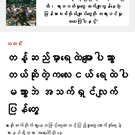
ထိ၊ ရာဇဝတ်မှုတွေ ဆက်ကျူးလွန်နေတဲ့
မြန်မာစစ်ဗိုလ်ချုပ်တွေကို တရားဝင်မှု
မပေးကြပါနှင့်”
သတင်း
တန့်ဆည်မှာ​ရေထဲ​မျောပါသွား
တယ်ဆိုတဲ့ကလေးငယ် ရေထဲပါ
မသွားဘဲ အသက်ရှင်လျက်
ပြန်​တွေ့
■မိုးဆက်တိုက်ရွာနေသဖြင့်​​ရေ​ဘေးသင့်ပြည်သူ​တွေ သောက်သုံးရေနဲ့
စားနပ်ရိက္ခာ အရေးပေါ်လို နေ