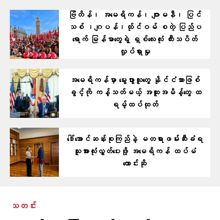
ဗြိတိန်၊ အမေရိကန်၊ ဂျာမနီ၊ ပြင်
သစ် ၊ဂျပန်၊ထ်ုင်ဝမ် စတဲ့ ပြ​ည်ပ
ရောက် မြန်မာတွေရဲ့ ရှစ်လေးလုံး ထီးသပိတ်
လှုပ်ရှားမှု
အမေရိကန်မှာ မွေးဖွားသူတွေ နိုင်ငံသားဖြစ်
ခွင့်ကို ကန့်သတ်မယ့် အထူးအမိန့်တွေ ထ
ရမ့်ထပ်ထုတ်
ဒေါ်အောင်ဆန်းစုကြည်နဲ့ မတရားဖမ်းဆီးခံရ
သူအားလုံးလွှတ်ပေးဖို့ အမေရိကန် ထပ်မံ
တောင်းဆို
သတင်း