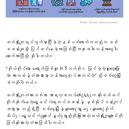
Public Service Announcement
ဆတ်ရိုးကျရပ်ကွက်မှာပြီးခဲ့တဲ့နှစ်ပတ်လောက်ကတည်းက စစ်
စခန်းချဖို့ ပြင်ဆင်နေခဲ့တာဖြစ်ပြီးအခုအခါဘန်ကာတွေပါ
ဆောက်ထားပြီလို့ ဆိုပါတယ်။
“ကိုယ်တိုင်တော့မရောက်ဖြစ်ဘူးအဲဒီဘက်ကို။ မြင်ခဲ့တဲ့သူတွေပြော
တာ ကားလမ်းနဲ့တံတားနားမှာဘန်ကာတွေလုပ်ထားတယ်တဲ့” လို့စစ်တွေမြို့
ခံကဆိုပါတယ်။
ဆတ်ရိုးကျတံတားသစ်ဟာ အာရက္ခတပ်တော်(AA)က ထိုးစစ်ဆင်
တိုက်ခိုက်နေတဲ့ရွှေမင်းဂံရေတပ်စခန်းနဲ့ နှစ်မိုင်ဝန်းကျင်
အကွာမှာ တည်ရှိပြီး စစ်တွေမြို့နဲ့ ကျေးတော(ရွာမ)၊ကျေးတော(ပိုက်
ဆိပ်)၊ရွှေမင်းဂံ(ချောင်းနွယ်)ရွာတို့ကိုခြားထားတဲ့ဆတ်ရိုးကျချောင်းကို
ဖြတ်ထိုးထားတဲ့တံတားဖြစ်ပါတယ်။