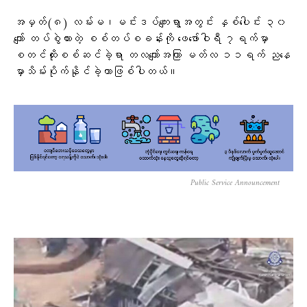
အမှတ်(၈) လမ်းမ၊မင်းဒပ်ကျေးရွာအတွင်း နှစ်ပေါင်း ၃၀
ကျော် တပ်စွဲထားတဲ့ စစ်တပ်စခန်းကို ဖေဖော်ဝါရီ ၇ရက်မှာ
စတင်ထိုးစစ်ဆင်ခဲ့ရာ တလကျော်အကြာ မတ်လ ၁၁ရက် ညနေ
မှာသိမ်းပိုက်နိုင်ခဲ့တာဖြစ်ပါတယ်။
Public Service Announcement