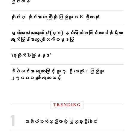
ပြင်းထန်
တိုင်း ၄ တိုင်းမှာ ရေကြီးလို့ ပြည်သူ ၁၆ ဦးသေဆုံး
ရှစ်လေးလုံးအရေးတော်ပုံ (၃၈) နှစ်မြောက်အဖြစ် တောင်ကိုရီးယား
ရောက်မြန်မာတွေ ချီတက်ဆန္ဒပြ
‘မေ့လိုက်ပါမြနန္ဒာ’
ဒီပဲယင်းမှာ ရေဘေးကြောင့် လူ ၇ ဦး သေဆုံး၊ ပြည်သူ
၂၅၀၀၀ ကျော် ရေဘေးသင့်
TRENDING
အာဆီယံဘက်လှည့်လာတဲ့ ဗြဟ္မာ့ဦးခေါင်း