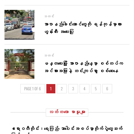
သတင်း
အာဇာနည်​ခေါင်း​ဆောင်​တွေကို ရန်ကုန်မှာကား
ဟွန်းတီး အ​လေးပြု
သတင်း
မန္တလေးမြို့ အာဇာနည်နေ့မှာ စစ်တပ်က
အင်အားအပြားနဲ့ တင်းကျပ်စွာ စစ်ဆေးနေ
PAGE 1 OF 6
1
2
3
4
5
6
လတ်တ‌လော စာမူများ
ဧရာဝတီတိုင်း၊ရေကြည်-သာ​ပေါင်းအစပ်မှာတိုက်ပွဲတွေဆက်