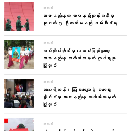
သတင်း
အာဇာနည်နေ့က အာဇာနည်းကုန်းအနီးမှာ
လူငယ် ၅ ဦးထက်မနည်း ဖမ်းဆီးခံရ
သတင်း
စစ်ကိုင်းတိုင်းမှာ ဒေသခံပြည်သူတွေ
အာဇာနည်နေ့ အထိမ်းအမှတ် လှုပ်ရှားမှု
ပြုလုပ်
သတင်း
အမေရိကန်၊ ဩစတေးလျနဲ့ မလေးရှား
နိုင်ငံမှာ အာဇာနည်နေ့ အထိမ်းအမှတ်
ပြုလုပ်
သတင်း