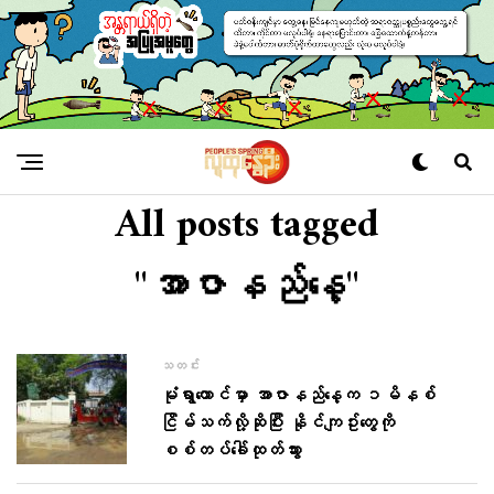
All posts tagged
"အာဇာနည်နေ့"
သတင်း
မုံရွာထောင်မှာ အာဇာနည်နေ့က ၁မိနစ်
ငြိမ်သက်လို့ဆိုပြီး နိုင်ကျဥ်းတွေကို
စစ်တပ်ခေါ်ထုတ်သွား