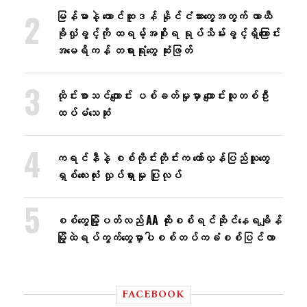
မြန်မာနဲ့ တောင်ဆူဒန် နိုင်ငံသားတွေအတွက် ယာယီ
ခိုလှုံခွင့်ကို ထရမ့်အစိုးရ ရုပ်သိမ်းခွင့်ရှိကြောင်း
အမေရိကန် တရားရုံးတွေ ဆုံးဖြတ်
ထိုင်းစာသင်ကျောင်း ပစ်ခတ်မှုမှာ ကျောင်းသူတစ်ဦး
ထပ်မံသေဆုံး
ကရင်နီနဲ့ စစ်ကိုင်းတိုင်းက တော်လှန်ပြည်သူတွေ
ရှစ်လေးလုံး လှုပ်ရှားမှု ပြုလုပ်
စစ်တွေမြို့ပတ်လည် AA ထိုးစစ်ရင်ဆိုင်နေရချိန်
မြို့ထဲရပ်ကွက်တွေမှာပါစစ်တပ်ကခံစစ်ပြင်လာ
FACEBOOK