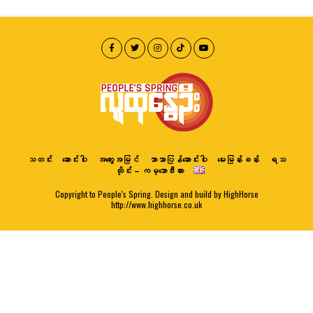
သတင်း
ဆောင်းပါး
အတွေးအမြင်
ဘာသာပြန်ဆောင်းပါး
မေးမြန်းခန်း
ရသ
ထိုင်း – ကမ္ဘောဒီးယား
Copyright to People's Spring. Design and build by HighHorse
http://www.highhorse.co.uk