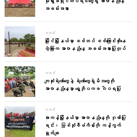
မုံရွာခရိုင်တပ်ရင်းတွေရဲ့ အာဇာနည်နေ့
အခမ်းအနား
သတင်း
မြိုင်မြို့နယ်မှာ စစ်တပ် စစ်ကြောင်းထိုးနေ
တဲ့ကြားက အာဇာနည်နေ့ အခမ်းအနားပြုလုပ်
သတင်း
ကျဆုံးရဲဘော်တွေနဲ့ ရဲဘော်တွေရဲ့မိဘတွေကို
အာဇာနည်နေ့မှာ ရွှေဘိုပကဖ ဂါဝရပြု
သတင်း
ဖားကန့်မြို့နယ်မှာ အာဇာနည်နေ့ကို ဂုဏ်ပြု
ရင်း၊ မြစ်ဆုံစီမံကိန်းကို ကန့်ကွက်
ရှုတ်ချ