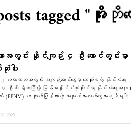
posts tagged "အိုးဘိုထ
တွင်း နိုင်ကျဉ်း ၄ ဦး ထောင်တွင်းမှာ
ံးပါး
 လတာကာလအတွင်း အကျဉ်းထောင်တွေမှာ သေဆုံးရတဲ့ နိုင်ငံရေး
 ၄ ဦးထိ ရှိလာပြီလို့ မြန်မာနိုင်ငံလုံးဆိုင်ရာ နိုင်ငံရေးအကျဉ်
ရက် (PPNM) က ထုတ်ပြန်ထားတဲ့ အချက်အလက်တွေအရသိရပါ
ီ 28, 2025