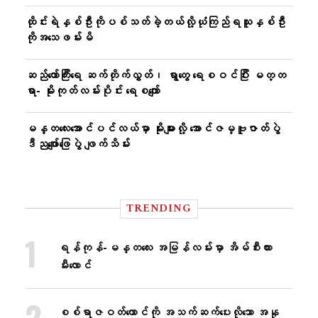
ထိုင်းရဲနှစ်ဦးကိုပစ်သတ်ခဲ့တယ်လို့ယုံကြည်ရသူနှစ်ဦး
ကိုအသေဖမ်းမိ
ဆည်တော်ကြီးရေ ဆက်တိုက်လွှတ်၊ ရွာတွေ ရေစဝင်ပြီး မတ္တ
ရာ- မိုးကုတ်လမ်းပိုင်း ရေစကျော်
မန္တလေးအောင်ပင်လယ်မှာ မိုးများလို့ အောင်ဇမ္ဗူဇာတ်ပွဲ
ဒီညဖျော်ဖြေပွဲ ဖျက်သိမ်း
TRENDING
ရန်ကုန်-မန္တလေး အမြန်လမ်းမှာ အိမ်စီးကား
မီးလောင်
စစ်ရာဇဝတ်ကောင်ကို အသက်ဆက်ပေးလိုသော အနု