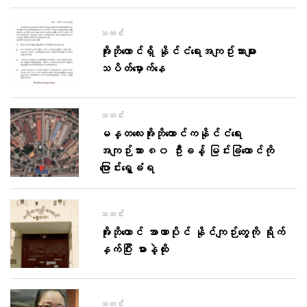
သတင်း
အိုးဘိုထောင်ရှိ နိုင်ငံ​ရေးအကျဥ်းသားများ
သပိတ်​မှောက်​နေ
သတင်း
မန္တလေးအိုးဘိုထောင်ကနိုင်ငံရေး
အကျဉ်းသား ၈၀ ဦးခန့် မြင်းခြံထောင်ကို
ပြောင်းရွှေ့ခံရ
သတင်း
အိုးဘိုထောင် အာဏာပိုင် နိုင်ကျဉ်းတွေကို ရိုက်
နှက်ပြီး ဓားနဲ့ထိုး
သတင်း