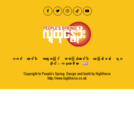
သတင်း
ဆောင်းပါး
အတွေးအမြင်
ဘာသာပြန်ဆောင်းပါး
မေးမြန်းခန်း
ရသ
ထိုင်း – ကမ္ဘောဒီးယား
Copyright to People's Spring. Design and build by HighHorse
http://www.highhorse.co.uk