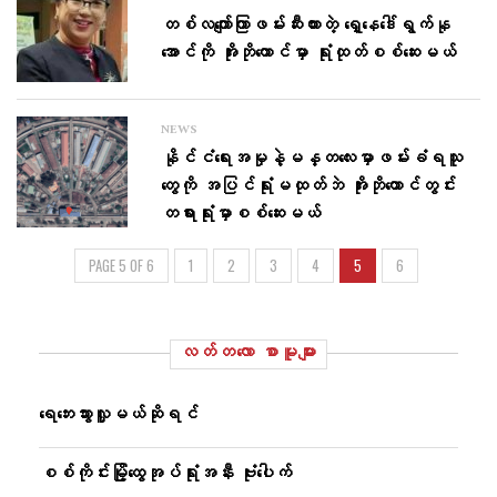
တစ်လကျော်ကြာဖမ်းဆီးထားတဲ့ ရှေ့နေဒေါ်ရွက်နု
အောင်ကို အိုးဘိုထောင်မှာ ရုံးထုတ်စစ်ဆေးမယ်
NEWS
နိုင်ငံရေးအမှုနဲ့မန္တလေးမှာဖမ်းခံရသူ
တွေကို အပြင်ရုံးမထုတ်ဘဲ အိုးဘိုထောင်တွင်း
တရားရုံးမှာစစ်ဆေးမယ်
PAGE 5 OF 6
1
2
3
4
5
6
လတ်တ‌လော စာမူများ
ရေဘေးသွားလှူမယ်ဆိုရင်
စစ်ကိုင်းမြို့ထွေအုပ်ရုံးအနီး ဗုံးပေါက်