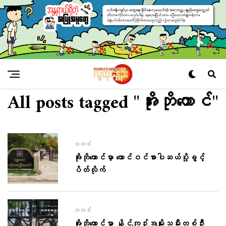
All posts tagged "အိုးဘိုထောင်"
သတင်း
အိုးဘိုထောင်မှာ ထောင်ဝင်စာပါဆယ်ပို့ခွင့်
ပိတ်လိုက်
သတင်း
အိုးဘိုထောင်မှာ နိုင်ကျဉ်းအမျိုးသမီးတစ်ဦး