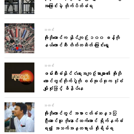
အကြောင်းမဲ့ တိုက်ပိတ်ခံရ
သတင်း
အိုးဘိုထောင်က နိုင်ကျဉ်း ၁၀၀ ခန့်ကို
နယ်ထောင်ဆီ တိတ်တဆိတ် ပြောင်းရွှေ့
သတင်း
ဖမ်းဆီးခံနိုင်ငံရေးအကျဥ်းသားများ၏ အိုးဘို
ထောင်တွင်းတိုက်ပွဲကို စစ်အုပ်စုက ပုံစံ
မျိုးစုံဖြင့် ဖိနှိပ်နေ
သတင်း
အိုးဘိုထောင်တွင် အစာငတ်ခံဆန္ဒပြ
ဦးဆောင်သူ ကိုနောင်ထက်အောင် ရိုက်နှက်ခံ
ရ၍ အသက်အန္တရာယ် စိုးရိမ်ရ