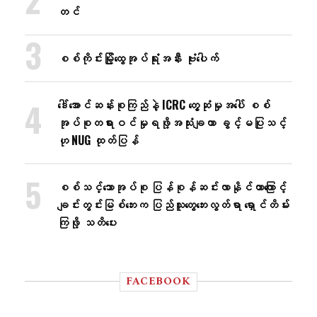
တင်
စစ်ကိုင်းမြို့ထွေအုပ်ရုံးအနီး ဗုံးပေါက်
ဒေါ်အောင်ဆန်းစုကြည်နဲ့ ICRC တွေ့ဆုံမှုအပေါ် စစ်
အုပ်စုတရားဝင်မှုရဖို့အသုံးချတာ ခွင့်မပြုသင့်
ဟု NUG ထုတ်ပြန်
စစ်သင်္ဘောအုပ်စု ပြန်စုန်ဆင်းလာနိုင်တာကြောင့်
ချင်းတွင်းမြစ်ဘေးက ပြည်သူတွေဘေးလွတ်ရာ ရှောင်တိမ်း
ကြဖို့ သတိပေး
FACEBOOK