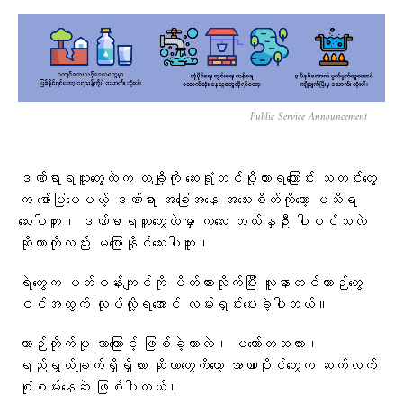
Public Service Announcement
ဒဏ်ရာရသူတွေထဲက တချို့ကို ဆေးရုံတင်ပို့ထားရကြောင်း သတင်းတွေ
က ဖော်ပြပေမယ့် ဒဏ်ရာ အခြေအနေ အသေးစိတ်ကိုတော့ မသိရ
သေးပါဘူး။ ဒဏ်ရာရသူတွေထဲမှာ ကလေး ဘယ်နှဦး ပါဝင်သလဲ
ဆိုတာကိုလည်း မပြောနိုင်သေးပါဘူး။
ရဲတွေက ပတ်ဝန်းကျင်ကို ပိတ်ထားလိုက်ပြီး လူနာတင်ယာဉ်တွေ
ဝင်အထွက် လုပ်လို့ရအောင် လမ်းရှင်းပေးခဲ့ပါတယ်။
ယာဉ်တိုက်မှု ဘာကြောင့် ဖြစ်ခဲ့တာလဲ၊ မတော်တဆလား၊
ရည်ရွယ်ချက်ရှိရှိလား ဆိုတာတွေကိုတော့ အာဏာပိုင်တွေက ဆက်လက်
စုံစမ်းနေဆဲ ဖြစ်ပါတယ်။