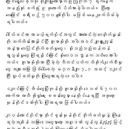
ပြောင်းရွှေ့ပေးခဲ့သလို တိုကျိုမြို့တော်မှာလည်း ဩဂုတ် ၇ ရက်နေ့က
အနည်းဆုံး စက်ရုံ ၉ ခုလောက် ပိတ်ထားခဲ့ပါတယ်။ ပြီးတော့
လေကြောင်း ခရီးစဉ် ၅၀၀ ကျော်ကိုပါ မဖြစ်မနေ ဖျက်သိမ်းခဲ့
ရပါတယ်။
ဒေါ်လ်ဖင်ဟာ လာမယ့်ရက်ပိုင်းအတွင်း အားကောင်းတဲ့ လေတိုက်နှုန်း
ကို ဆက်ထိန်းထားနိုင်ပြီး ကူမာမိုတို အပါအဝင် ကျူရှူးကျွန်း
အနှံ့မှာ လေပြင်းတိုက်ခတ်မှုတွေ၊ မိုးသည်းသည်းထန်ထန်
ရွာသွန်းမှုတွေ ကြုံရနိုင်ကြောင်း မိုးလေဝသ ဌာနက သတိပေးထားပါ
တယ်။ ကူမာမိုတိုဟာ ပြီးခဲ့တဲ့ သီတင်းပတ်က ထိခိုက်ပျက်စီးမှု
တွေ အများအပြား ဖြစ်ပေါ်စေတဲ့ မဂ္ဂနီကျု ၇.၁ အဆင့် ငလျင်
ကြီး လှုပ်ခတ်မှုကို ကြုံတွေ့ထားရတဲ့ ဒေသပါ။
ငလျင်ကြောင့် အိမ်တွေပြိုကုန်လို့ ကူမာမိုတို ဒေသခံ ၆၇၀၀
လောက်ဟာ ယာယီ ခိုလှုံရေး စခန်းတွေမှာ နေထိုင်နေရပြီး အခုတော့
မုန်တိုင်းဒဏ်ကိုပါ ကြုံလာရတာ ဖြစ်ပါတယ်။
ဂျပန်တောင်ပိုင်းမှာ တိုင်ဖွန်းမုန်တိုင်း တိုက်ခတ်မှုနဲ့ ကြုံနေ
ရတဲ့အချိန် တခြားဒေသတွေမှာတော့ အပူဒဏ် လွန်လွန်ကျွံကျွံ မြင့်