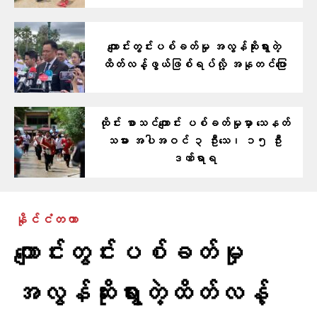
ကျောင်းတွင်းပစ်ခတ်မှု အလွန်ဆိုးရွားတဲ့
ထိတ်လန့်ဖွယ်ဖြစ်ရပ်လို့ အနုတင်​ပြော
ထိုင်း စာသင်ကျောင်း ပစ်ခတ်မှုမှာ သေနတ်
သမား အပါအဝင် ၃ ဦးသေ၊ ၁၅ ဦး
ဒဏ်ရာရ
နိုင်ငံတကာ
ကျောင်းတွင်းပစ်ခတ်မှု
အလွန်ဆိုးရွားတဲ့ထိတ်လန့်