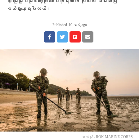
တဲ့ မြေမြှုပ်မိုင်းတွေကို တောင်ကိုရီးယားက လိုက်လံ သိမ်းဆည်း
ဖယ်ရှားနေရပါတယ်။
Published
10 နာရီ ago
ဓာတ်ပုံ - ROK MARINE CORPS