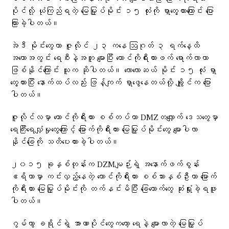
ပိုင်လို့ ယုံကြည်ရတဲ့ မြေမြှုပ်မိုင်း ၁၅ လုံးကို ရှာတွေ့ထားကြောင်း ပြော
ကြားခဲ့ပါတယ်။
အဲဒီ မိုင်းတွေဟာ ဇူလိုင် ၂၃ ကနေ ဩဂုတ် ၃ ရက်နေ့ထိ
အတောအတွင်း ရေစီးနဲ့အတူ မျောပြီး တောင်ကိုရီးယားဖက် ရောက်လာတာ
ဖြစ်နိုင်ကြောင်း သူက ဆိုပါတယ်။ လောလောဆယ် မိုင်း ၁၅ လုံး ရှာ
တွေ့ထားပြီး နောက်ထပ်လည်း ဖြန့်ကျက် ရှာဖွေနေတယ်လို့ ချွိုင်က ပြော
ပါတယ်။
ဇူလိုင်လမှာ တောင်ကိုရီးယား စစ်တပ်ဟာ DMZတလျှောက် ဒေသတွေမှာ
ရေကြီးရေလျှံမှုတွေကြောင့် မြောက်ကိုရီးယား မြေမြှုပ်မိုင်းတွေ မျောပါလာ
နိုင်ခြေကို သတိပေးထားခဲ့ပါတယ်။
၂၀၁၅ ခုနှစ်တုန်းက DZMမျဉ်းရဲ့ အနောက်ဖက်စွန်း
ဧရိယာမှာ ကင်းလှည့်နေတဲ့ တောင်ကိုရီးယား စစ်သားနှစ်ဦးဟာ မြောက်
ကိုရီးယား မြေမြှုပ်မိုင်းကို တက်နင်းမိပြီး ခြေထောက်တွေ ဆုံးရှုံးခဲ့ရဖူး
ပါတယ်။
ဂွမ်ဟွာ ခရိုင်ရဲ့ အာဏာပိုင်တွေကတော့ ရေနဲ့ မျောလာတဲ့ မြေမြှုပ်