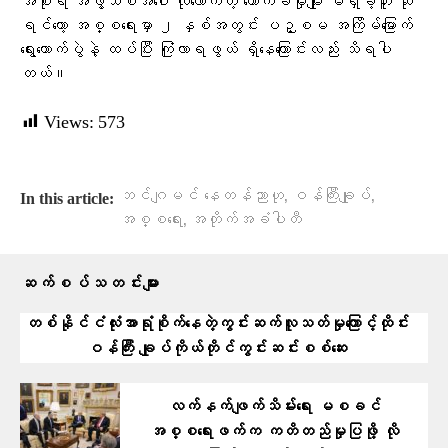
အစိုးရ အဖွဲ့သစ်အပေါ် လုံလောက်တဲ့ ထောက်ခံမှုမျိုး မရှိခဲ့ဘူး ဆို
ရင်တော့ အစ္စရေးမှာ ၂ နှစ်အတွင်း ပဉ္စမ အကြိမ်မြောက်
ရွေးကောက်ပွဲနဲ့ ထပ်ပြီး ကြုံလာရဖွယ် ရှိနေကြောင်းလည်း သိရပါ
တယ်။
Views:
573
,
,
ဘင်ဂျမင် နေတန်ညာဟု
ဝန်ကြီးချုပ်
In this article:
,
အစ္စရေး
အတိုက်အခံပါတီ
ဆက်စပ်သတင်းများ
တစ်နိုင်ငံလုံးအာရုံစိုက်နေတဲ့ကွင်းဆက်လူသတ်မှုကြောင့်ထိုင်း
ဝန်ကြီး ချုပ်ကိုယ်တိုင်ကွင်းဆင်းစစ်ဆေး
လက်နက်ဖျက်သိမ်းရေး မစခင်
အစ္စရေးဖက်က ကတိတည်မှုပြဖို့ လို