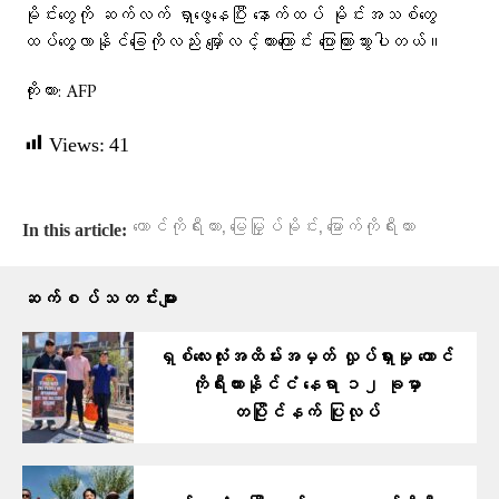
မိုင်းတွေကို ဆက်လက် ရှာဖွေနေပြီး နောက်ထပ် မိုင်းအသစ်တွေ
ထပ်တွေ့လာနိုင်ခြေကိုလည်း မျှော်လင့်ထားကြောင်း ပြောကြားသွားပါတယ်။
ကိုးကား: AFP
Views:
41
,
,
တောင်ကိုရီးယား
မြေမြှုပ်မိုင်း
မြောက်ကိုရီးယား
In this article:
ဆက်စပ်သတင်းများ
ရှစ်လေးလုံးအထိမ်းအမှတ် လှုပ်ရှားမှု တောင်
ကိုရီးယားနိုင်ငံ နေရာ ၁၂ ခုမှာ
တပြိုင်နက် ပြုလုပ်