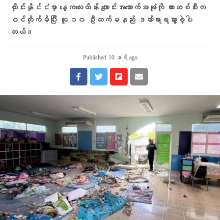
ထိုင်းနိုင်ငံမှာ နေ့ကလေးထိန်း ကျောင်းအဆောက်အအုံကို ကားတစ်စီးက
ဝင်တိုက်မိပြီး လူ ၁၀ ဦးထက်မနည်း ဒဏ်ရာရသွားခဲ့ပါ
တယ်။
Published
10 နာရီ ago