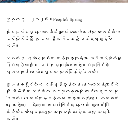
သြဂုတ်-၇၊၂၀၂၆။People’s Spring
ထိုင်းနိုင်ငံမှာ နေ့ကလေးထိန်း ကျောင်းအဆောက်အအုံကို ကားတစ်စီးက
ဝင်တိုက်မိပြီး လူ ၁၀ ဦးထက်မနည်း ဒဏ်ရာရသွားခဲ့ပါ
တယ်။
ဩဂုတ် ၇ ရက်နေ့တုန်းက ကန်ချနာဘူရီမှာ အဲဒီယာဉ်တိုက်မှု
ဖြစ်ပွားခဲ့တာလို့ ဒေသခံ လူမှုကူညီရေးအဖွဲ့တစ်ခုဖြစ်တဲ့
ရတနာဗူဒ် ဖောင်ဒေးရှင်းက ထုတ်ပြန်ခဲ့ပါတယ်။
မူယန်းခရိုင်ထဲက ဘန်နွန်ဆွန်တန် နေ့ကလေးထိန်းကျောင်းထဲ
ကို အိမ်စီးကား တစ်စီးက ဝင်တိုက်ခဲ့တာလို့ ဖောင်ဒေးရှင်းက ဆို
ပါတယ်။ဒေသခံလူမှုဝန်ထမ်း အဖွဲ့အစည်းတွေ၊ ကယ်ဆယ်
ရေး အဖွဲ့တွေ၊ ရဲတွေက အခင်းဖြစ်ရာ နေရာဆီ သွားရောက်ပြီး
ထိခိုက်ဒဏ်ရာရသူတွေကို အကူအညီ ပေးခဲ့တယ်လို့ သိရပါ
တယ်။