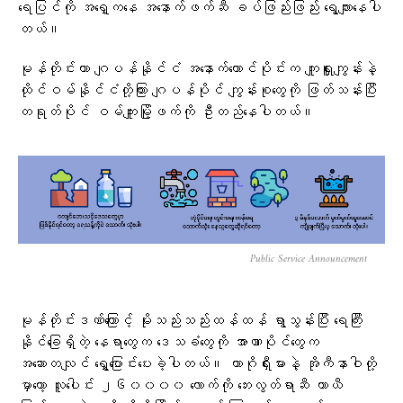
ရေပြင်ကို အရှေ့ကနေ အနောက်ဖက်ဆီ ခပ်ဖြည်းဖြည်း ရွေ့လျားနေပါ
တယ်။
မုန်တိုင်းဟာ ဂျပန်နိုင်ငံ အနောက်တောင်ပိုင်းက ကျူရှူးကျွန်းနဲ့
ထိုင်ဝမ်နိုင်ငံတို့ကြား ဂျပန်ပိုင် ကျွန်းစုတွေကို ဖြတ်သန်းပြီး
တရုတ်ပိုင် ဝမ်ကျူးမြို့ဖက်ကို ဦးတည်နေပါတယ်။
Public Service Announcement
မုန်တိုင်းဒဏ်ကြောင့် မိုးသည်းသည်းထန်ထန် ရွာသွန်းပြီး ရေကြီး
နိုင်ခြေရှိတဲ့ နေရာတွေက ဒေသခံတွေကို အာဏာပိုင်တွေက
အဆောတလျင် ရွှေ့ပြောင်းပေးခဲ့ပါတယ်။ ကာဂိုရှီးမားနဲ့ အိုကီနာဝါတို့
မှာတော့ လူပေါင်း ၂၆၀၀၀၀ လောက်ကို ဘေးလွတ်ရာဆီ ယာယီ