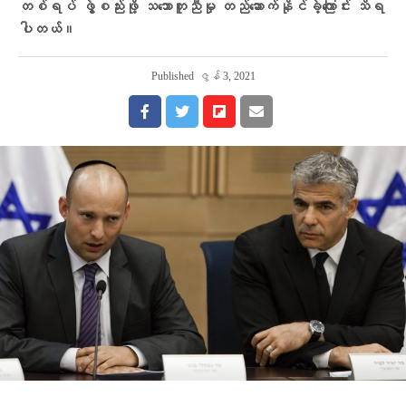
တစ်ရပ် ဖွဲ့စည်းဖို့ သဘောတူညီမှု တည်ဆောက်နိုင်ခဲ့ကြောင်း သိရ
ပါတယ်။
Published
ဇွန် 3, 2021