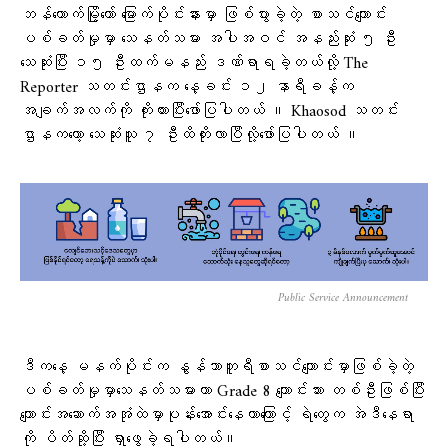
ဘန်ကောက်မြို့တော် မြောက်ပိုင်းနားမှာ ဖြစ်ပွားခဲ့တဲ့ စာသင်ကျောင်း
ပစ်ခတ်မှုမှာ သေနတ်သမား အပါအဝင် အနည်းဆုံး ၅ ဦး
သေဆုံးပြီး ၁၅ ဦးထက်မနည်း ဒဏ်ရာရခဲ့တယ်လို့ The
Reporter သတင်းဌာနက ​နေ့ခင်း ၁၂ နာရီခန့်က
အချက်အလက်ကို ကိုးကားပြီး​ဖော်ပြပါတယ် ။ Khaosod သတင်း
ဌာနက​​တော့ ​သေဆုံးသူ ၇ ဦးထိတိုးလာပြီလို့​ဖော်ပြပါတယ် ။
Public Service Announcement
ဒီက​​နေ့ မနက်ပိုင်းက နွန်သာဘူရီစာသင်ကျောင်းမှာဖြစ်ခဲ့တဲ့
ပစ်ခတ်မှုမှာသေနတ်သမားဟာ Grade 8 ကျောင်းသား တစ်ဦးဖြစ်ပြီး
ကျောင်းအဆောက်အအုံထဲမှာပုန်းအောင်းနေတာကြောင့် ရဲတွေက အဲဒီနေရာ
ကို ပိတ်ဆို့ပြီး ရှာဖွေခဲ့ရပါတယ်။