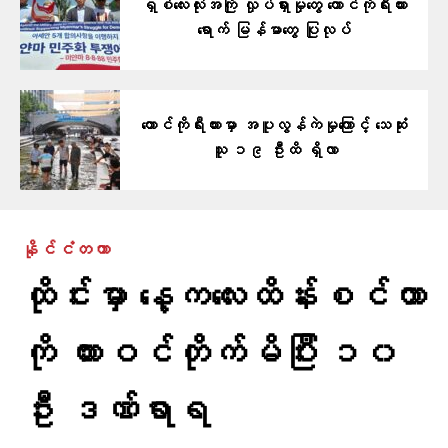
ရှစ်လေးလုံးအကြို လှုပ်ရှားမှုတွေ တောင်ကိုရီးယား
ရောက် မြန်မာတွေ ပြုလုပ်
တောင်ကိုရီးယားမှာ အပူလွန်ကဲမှုကြောင့် သေဆုံး
သူ ၁၉ ဦးထိ ရှိလာ
နိုင်ငံတကာ
ထိုင်းမှာ နေ့ကလေးထိန်းစင်တာ
ကို ကားဝင်တိုက်မိပြီး ၁၀
ဦး ဒဏ်ရာရ