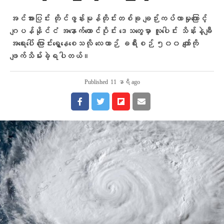
အင်အားပြင်း တိုင်ဖွန်းမုန်တိုင်းတစ်ခု ချဉ်းကပ်လာမှုကြောင့်
ဂျပန်နိုင်ငံ အနောက်တောင်ပိုင်း ဒေသတွေမှာ လူပေါင်း သိန်းနဲ့ချီ
အရေးပေါ် ပြောင်းရွှေ့နေစေသလို လေယာဉ် ခရီးစဉ် ၅၀၀ ကျော်ကို
ဖျက်သိမ်းခဲ့ရပါတယ်။
Published
11 နာရီ ago