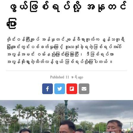
ဖွယ်ဖြစ်ရပ်လို့ အနုတင်​
ပြော
ထိုင်းဝန်ကြီးချုပ် အန်နုတင် ချန်ဗီရာကူလ်က နွန်သဘူရီ
မြို့ကျောင်းတွင်းပစ်ခတ်မှုကြောင့် လူသေဆုံးခဲ့ရတဲ့ဖြစ်ရပ်အပေါ်
အလွန်အမင်း ဝမ်းနည်းကြောင်းပြောကြားပြီး၊ ဒီဖြစ်ရပ်ဟာ
အလွန်ဆိုးရွားတဲ့ထိတ်လန့်ဖွယ် ဖြစ်ရပ်လို့​ပြောပါတယ် ။
Published
11 နာရီ ago