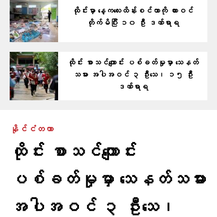
ထိုင်းမှာ နေ့ကလေးထိန်းစင်တာကို ကားဝင်
တိုက်မိပြီး ၁၀ ဦး ဒဏ်ရာရ
ထိုင်း စာသင်ကျောင်း ပစ်ခတ်မှုမှာ သေနတ်
သမား အပါအဝင် ၃ ဦးသေ၊ ၁၅ ဦး
ဒဏ်ရာရ
နိုင်ငံတကာ
ထိုင်း စာသင်ကျောင်း
ပစ်ခတ်မှုမှာ သေနတ်သမား
အပါအဝင် ၃ ဦးသေ၊