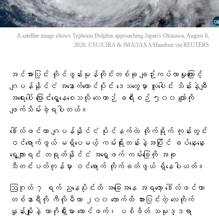
A satellite image shows Typhoon Dolphin approaching Japan's Okinawa, August 6,
2026. CSU/CIRA & JMA/JAXA/Handout via REUTERS
အင်အားပြင်း တိုင်ဖွန်းမုန်တိုင်းတစ်ခု ချဉ်းကပ်လာမှုကြောင့်
ဂျပန်နိုင်ငံ အနောက်တောင်ပိုင်း ဒေသတွေမှာ လူပေါင်း သိန်းနဲ့ချီ
အရေးပေါ် ပြောင်းရွှေ့နေစေသလို လေယာဉ် ခရီးစဉ် ၅၀၀ ကျော်ကို
ဖျက်သိမ်းခဲ့ရပါတယ်။
ဒေါ်လ်ဖင်ဟာ ဂျပန်နိုင်ငံ ပိုင်နက်ထဲ တိုက်ရိုက် ကုန်းတွင်း
ဝင်ရောက်ဖွယ် မရှိပေမယ့် ကမ်းရိုးတန်းနဲ့အပြိုင် ခပ်နှေးနှေး
ရွေ့လျားရင်း တရုတ်နိုင်ငံ အရှေ့ဖက် ကမ်းခြေကို အခု
သီတင်းပတ်ကုန်မှာ ဝင်ရောက် တိုက်ခတ်ဖွယ် ရှိနေပါယတ်။
ဩဂုတ် ၇ ရက် ညနေပိုင်းထိ အခြေအနေ အရတော့ ဒေါ်လ်ဖင်ဟာ
တစ်နာရီကို ကီလိုမီတာ ၂၀၀ လောက်ထိ အားပြင်းတဲ့ လေတိုက်
နှုန်းမျိုးနဲ့ ကာဂိုရှီးမား တောင်ဖက်၊ ပစိဖိတ် သမုဒ္ဒရာ