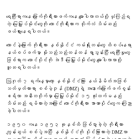
ရေကြီးရာကနေ မြောက်ကိုရီးယားဖက်ကနေ မျောပါလာတယ်လို့ ယုံကြည်ရ
တဲ့ မြေမြှုပ်မိုင်းတွေကို တောင်ကိုရီးယားက လိုက်လံ သိမ်းဆည်း
ဖယ်ရှားနေရပါတယ်။
တောင်နဲ့မြောက် ကိုရီးယား နှစ်နိုင်ငံ ကမ်းရိုးတန်းတွေ ထိစပ်နေရာ
နယ်စပ်ဖက်မှာ မိုးသည်းသည်းထန်ထန် ရွာသွန်းပြီး ရေကြီးမှုတွေ
ဖြစ်ရာက တောင်ပိုင်းကို အဲဒီ မြေမြှုပ်မိုင်းတွေ မျောပါလာတာလို့
ယူဆရပါတယ်။
ဩဂုတ် ၇ ရက်နေ့မှာတော့ နှစ်နိုင်ငံကြား နယ်နိမိတ်အဖြစ်
သတ်မှတ်ထားရာ စစ်မဲ့ဇုန် (DMZ)ရဲ့ အနောက်မြောက်ဖက်စွန်း
ဧရိယာ အနီးတဝိုက်မှာ မြေမြှုပ်မိုင်း ၁၅ လုံးထက်မနည်း
သိမ်းဆည်း ရမိထားတဲ့အကြောင်း တောင်ကိုရီးယား အာဏာပိုင်တွေက ကြေညာ
ခဲ့ပါတယ်။
၁၉၅၀ ကနေ ၁၉၅၃ ခုနှစ်ထိ ဖြစ်ပွားခဲ့တဲ့ ကိုရီးယား
ကျွန်းဆွယ် စစ်ပွဲအပြီး နှစ်နိုင်ငံကို ပိုင်းခြားထားတဲ့ DMZဟာ