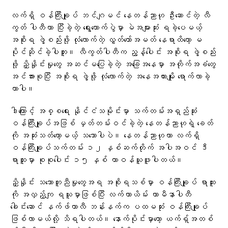
လက်ရှိ ဝန်ကြီးချုပ် ဘင်ဂျမင် နေတန်ညာဟု ဦးဆောင်တဲ့ လီ
ကွတ် ပါတီဟာ ပြီးခဲ့တဲ့ ရွေးကောက်ပွဲမှာ မဲအများဆုံး ရခဲ့ပေမယ့်
အစိုးရ ဖွဲ့စည်းဖို့ လုံလောက်တဲ့ လွှတ်တော်အမတ် နေရာထိတော့ မ
ပိုင်ဆိုင်ခဲ့ပါဘူး။ လီကွတ်ပါတီက ညွန့်ပေါင်း အစိုးရ ဖွဲ့စည်း
ဖို့ ညှိနှိုင်းမှုတွေ အဆင်မပြေခဲ့တဲ့ အခြေအနေမှာ အတိုက်အခံတွေ
အင်အားစုပြီး အစိုးရ ဖွဲ့ဖို့ လုံလောက်တဲ့ အနေအထားမျိုး ရောက်လာခဲ့
တာပါ။
ဒါကြောင့် အစ္စရေး နိုင်ငံသမိုင်းမှာ သက်တမ်းအရှည်ဆုံး
ဝန်ကြီးချုပ်အဖြစ် မှတ်တမ်းဝင်ခဲ့တဲ့ နေတန်ညာဟုရဲ့ ခေတ်
ကို အဆုံးသတ်တော့မယ့် သဘောပါပဲ။ နေတန်ညာဟုဟာ လက်ရှိ
ဝန်ကြီးချုပ်သက်တမ်း ၁၂ နှစ်ဆက်တိုက် အပါအဝင် ဒီ
ရာထူးမှာ စုစုပေါင်း ၁၅ နှစ် တာဝန်ယူဖူးပါတယ်။
ညှိနှိုင်း သဘောတူညီမှုတွေအရ အစိုးရသစ်မှာ ဝန်ကြီးချုပ် ရာထူး
ကို အလှည့်ကျ ရယူမှာဖြစ်ပြီး လက်ယာယိမ်း ယာမီနာပါတီ
ခေါင်းဆောင် နက်ဖ်တာလီ ဘန်းနက်က ပထမဆုံး ဝန်ကြီးချုပ်
ဖြစ်လာမယ်လို့ သိရပါတယ်။ နောက်ပိုင်းမှာတော့ ယက်ရှ်အတစ်