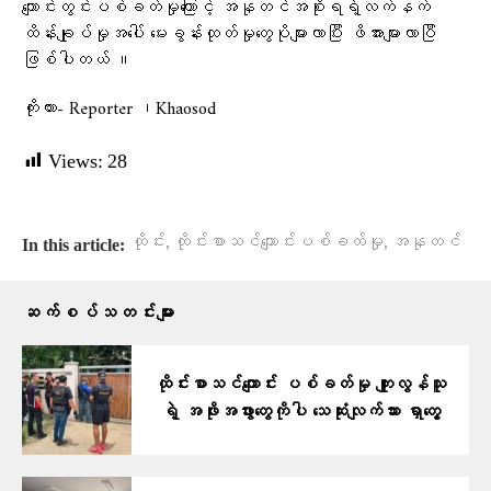
ကျောင်းတွင်းပစ်ခတ်မှု​ကြောင့် အနုတင်အစိုးရရဲ့လက်နက်
ထိန်းချုပ်မှုအ​ပေါ် ​မေးခွန်းထုတ်မှု​တွေပိုများလာပြီး ဖိအားများလာပြီ
ဖြစ်ပါတယ် ။
ကိုးကား- Reporter ၊Khaosod
Views:
28
,
,
ထိုင်း
ထိုင်းစာသင်ကျောင်းပစ်ခတ်မှု
အနုတင်
In this article:
ဆက်စပ်သတင်းများ
ထိုင်းစာသင်ကျောင်း ပစ်ခတ်မှု ကျူးလွန်သူ
ရဲ့ အဖိုးအဖွားတွေကိုပါ သေဆုံးလျက်သား ရှာတွေ့