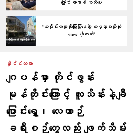
ကြောင်း ဟားမားစ် သတိပေး
“သမိုင်းတခုကိုပြောပြနေတဲ့ ကမ္ဘာ့အဆိုးဆုံး
view ဟိုတယ်”
နိုင်ငံတကာ
ဂျပန်မှာ တိုင်ဖွန်း
မုန်တိုင်းကြောင့် လူသိန်းနဲ့ချီ
ပြောင်းရွှေ့၊ လေယာဉ်
ခရီးစဉ်တွေလည်း ဖျက်သိမ်း