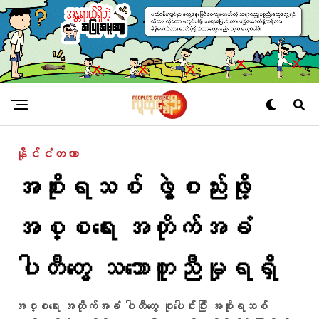
နိုင်ငံတကာ
အစိုးရသစ် ဖွဲ့စည်းဖို့
အစ္စရေး အတိုက်အခံ
ပါတီတွေ သဘောတူညီမှုရရှိ
အစ္စရေး အတိုက်အခံ ပါတီတွေ စုပေါင်းပြီး အစိုးရသစ်