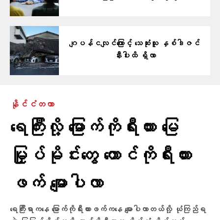
ဂျပန်ငလျင်ကြောင့် သေဆုံးသူ နှစ်ဒါဇင်
နီးပါးထိ ရှိလာ
နိုင်ငံတကာ
ရေကြီးလို့ မြောက်ကိုရီးယား မြေ
မြှုပ်မိုင်းတွေ တောင်ကိုရီးယား
ဖက် မျောပါလာ
ရေကြီးရာကနေ မြောက်ကိုရီးယားဖက်ကနေ မျောပါလာတယ်လို့ ယုံကြည်ရ