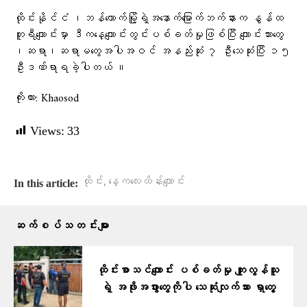
ထိုင်းနိုင်ငံ ၊ဘန်​ကောက်မြို့ရဲ့အ​နောက်​မြောက်ဘက်နားက နွန်ထ
ဘူရီ​ကျောင်းမှာ ဒီက​နေ့ကျောင်းတွင်းပစ်ခတ်မှုဖြစ်ပြီး ကျောင်းသား​တွေ
၊ဆရာ၊ဆရာမ​တွေအပါအဝင် အနည်းဆုံး ၇ ဦး​သေဆုံးပြီး ၁၅
ဦးဒဏ်ရာရခဲ့ပါတယ် ။
ကိုးကား: Khaosod
Views:
33
,
ထိုင်း
နေ့ကလေးထိန်းကျောင်း
In this article:
ဆက်စပ်သတင်းများ
ထိုင်းစာသင်ကျောင်း ပစ်ခတ်မှု ကျူးလွန်သူ
ရဲ့ အဖိုးအဖွားတွေကိုပါ သေဆုံးလျက်သား ရှာတွေ့