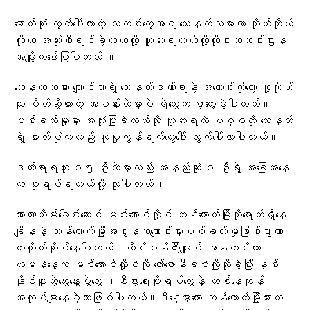
နောက်ဆုံး ထွက်ပေါ်လာတဲ့ သတင်းတွေအရ သေနတ်သမားဟာ ကိုယ့်ကိုယ်
ကိုယ် အဆုံးစီရင်ခဲ့တယ်လို့ ယူဆရတယ်လို့​ထိုင်းသတင်းဌာန
အချို့က​ဖော်ပြပါတယ် ။
သေနတ်သမား ကျောင်းသားရဲ့ သေနတ်ဒဏ်ရာနဲ့ အလောင်းကိုတော့ သူ့ကိုယ်
သူ ပိတ်ဆို့ထားတဲ့ အခန်းထဲမှာပဲ ရဲတွေက ရှာတွေ့ခဲ့ပါတယ်။
ပစ်ခတ်မှုမှာ အသုံးပြုခဲ့တယ်လို့ ယူဆရတဲ့ ပစ္စတို သေနတ်
ရဲ့ ဓာတ်ပုံကလည်း လူမှုကွန်ရက်တွေပေါ် ထွက်ပေါ်လာပါတယ်။
ဒဏ်ရာရသူ ၁၅ ဦးထဲမှာလည်း အနည်းဆုံး ၁ ဦးရဲ့ အခြေအနေ
က စိုးရိမ်ရတယ်လို့ ဆိုပါတယ်။
အာဏာသိမ်း​ခေါင်း​ဆောင် မင်း​အောင်လှိုင် ဘန်​ကောက်မြို့ကို​ရောက်ရှိ​နေ
ချိန်နဲ့ ဘန်​ကောက်မြို့အစွန်က​ကျောင်းမှာပစ်ခတ်မှုဖြစ်ပွားတာ
ကတိုက်ဆိုင်​နေပါတယ်။ထိုင်းဝန်ကြီးချုပ် အနုတင်ဟာ
ယမန်​နေ့က မင်း​အောင်လှိုင်ကို ​ကော်​​​ဇောနီခင်းကြိုဆိုခဲ့ပြီး နှစ်
နိုင်ပူးတွဲ​ဆွေး​နွေးပွဲ​တွေ ၊စီးပွား​ရေးဖိုရမ်​တွေနဲ့ တစ်​နေကုန်
အလုပ်များ​နေခဲ့တာဖြစ်ပါတယ်။ဒီ​နေ့မှာ​တော့ ​ဘန်​ကောက်မြို့နားက​