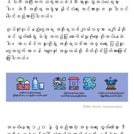
ဒ် ပါတီ အကြီးအကဲ ယဲရ်လာပစ်ဒ်ဆီ ရာထူး လွှဲအပ်ပေးရမှာ
ပါ။ အဲဒီ အစိုးရ အဖွဲ့မှာ နိုင်ငံရေး အင်အားစု ၈ ခု ပါဝင်
ပေါင်းစည်းထားကြပါတယ်။
လုပ်ထုံးလုပ်နည်းတွေအရ အစိုးရသစ် ကျမ်းသစ္စာ မကျိန်ဆို
ခင် လွှတ်တော်ရဲ့ မဲခွဲ အတည်ပြု ထောက်ခံမှုကိုတော့ လိုအပ်နေဆဲ
ပါ။ လာပစ်ဒ်က သူတို့ရဲ့ အစိုးရသစ်ဟာ အစ္စရေး ပြည်သူ
တွေအတွက် တာဝန် အကျေဆုံး အမှုထမ်းဖို့ စိတ်ပိုင်းဖြတ်ထားကြောင်း
ပြောပါတယ်။
Public Service Announcement
အမတ်နေရာ ၁၂၀ နဲ့ ဖွဲ့စည်းထားတဲ့ အစ္စရေး လွှတ်တော်မှာ ဒီ