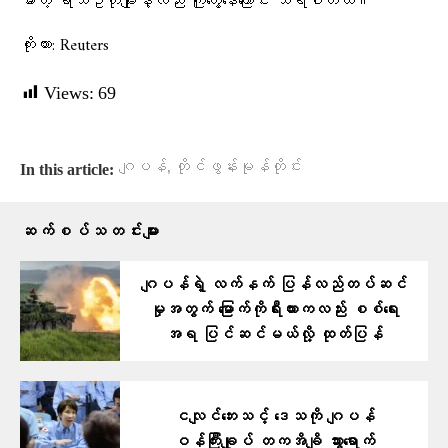
မားတဲ့ ရာသီဥတုမျိုးနဲ့လည်း ကြုံတွေ့နေကြောင်း သိရပါတယ်။
ကိုးကား: Reuters
Views:
69
,
ဂျပန်
တိုင်ဖွန်းမုန်တိုင်း
In this article:
ဆက်စပ်သတင်းများ
ဂျပန်ရဲ့ လက်နက် ပြန်လည်တပ်ဆင်
မှုအတွက် မြောက်ကိုရီးယားကလည်း စစ်ရေး
အရ ပြင်ဆင်မယ်လို့ ထုတ်ပြန်
ငလျင်ဘေးသင့် ဒေသကို ဂျပန်
ဝန်ကြီးချုပ် တကအိချိ သွားရောက်