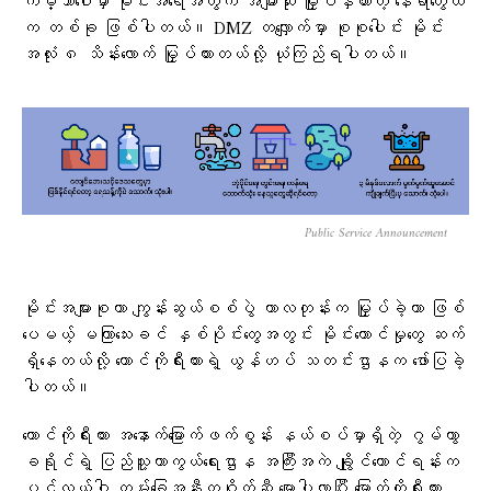
ကမ္ဘာပေါ်မှာ မိုင်းအရေအတွက် အများဆုံး မြှုပ်နှံထားတဲ့ နေရာတွေထဲ
က တစ်ခု ဖြစ်ပါတယ်။ DMZ တလျှောက်မှာ စုစုပေါင်း မိုင်း
အလုံး ၈ သိန်းလောက် မြှုပ်ထားတယ်လို့ ယုံကြည်ရပါတယ်။
Public Service Announcement
မိုင်းအများစုဟာ ကျွန်းဆွယ်စစ်ပွဲ ကာလတုန်းက မြှုပ်ခဲ့တာ ဖြစ်
ပေမယ့် မကြာသေးခင် နှစ်ပိုင်းတွေအတွင်း မိုင်းထောင်မှုတွေ ဆက်
ရှိနေတယ်လို့ တောင်ကိုရီးယားရဲ့ ယွန်ဟပ် သတင်းဌာနက ဖော်ပြခဲ့
ပါတယ်။
တောင်ကိုရီးယား အနောက်မြောက်ဖက်စွန်း နယ်စပ်မှာရှိတဲ့ ဂွမ်ဟွာ
ခရိုင်ရဲ့ ပြည်သူ့ကာကွယ်ရေးဌာန အကြီးအကဲ ချွိုင်ယောင်ရန်းက
ပင်လယ်ဝါ ကမ်းခြေအနီးတဝိုက်ဆီ မျောပါလာပြီး မြောက်ကိုရီးယား