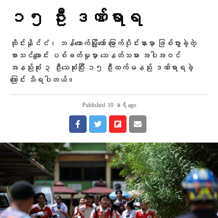
၁၅ ဦး ဒဏ်ရာရ
ထိုင်းနိုင်ငံ၊ ဘန်ကောက်မြို့တော် မြောက်ပိုင်းနားမှာ ဖြစ်ပွားခဲ့တဲ့
စာသင်ကျောင်း ပစ်ခတ်မှုမှာ သေနတ်သမား အပါအဝင်
အနည်းဆုံး ၃ ဦးသေဆုံးပြီး ၁၅ ဦးထက်မနည်း ဒဏ်ရာရခဲ့
ကြောင်း သိရပါတယ်။
Published
10 နာရီ ago