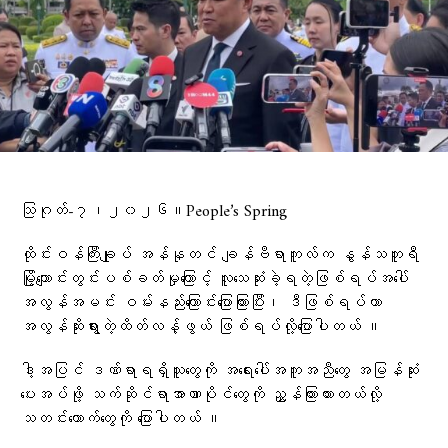
သြဂုတ်-၇၊၂၀၂၆။People’s Spring
ထိုင်းဝန်ကြီးချုပ် အန်နုတင် ချန်ဗီရာကူလ်က နွန်သဘူရီ
မြို့ကျောင်းတွင်းပစ်ခတ်မှုကြောင့် လူသေဆုံးခဲ့ရတဲ့ဖြစ်ရပ်အပေါ်
အလွန်အမင်း ဝမ်းနည်းကြောင်းပြောကြားပြီး၊ ဒီဖြစ်ရပ်ဟာ
အလွန်ဆိုးရွားတဲ့ထိတ်လန့်ဖွယ် ဖြစ်ရပ်လို့​ပြောပါတယ် ။
ဒါ့အပြင် ဒဏ်ရာရရှိသူ​တွေကို အရေးပေါ်အကူအညီ​တွေ အမြန်ဆုံး
ပေးအပ်ဖို့ သက်ဆိုင်ရာအာဏာပိုင်​တွေကို ညွှန်ကြားထားတယ်လို့
သတင်း​ထောက်​တွေကို ​ပြောပါတယ် ။