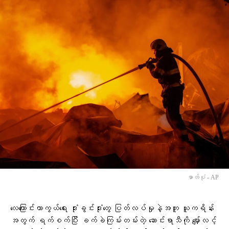
ဓာတ်ပုံ - AP
လေကြောင်းကာကွယ်ရေး ဒုံးခွင်းဒုံးတွေ ပြတ်လပ်မှုနဲ့အတူ ယူကရိန်း
အတွက် ရက်စက်ပြီး ခက်ခဲကြမ်းတမ်းတဲ့ ဆောင်းရာသီကို မျှော်လင့်