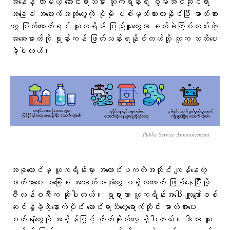
အနေနဲ့ လာမယ့် ဆောင်းရာသီမှာ ယူကရိန်းရဲ့ စွမ်းအင်ဆိုင်ရာ
အခြေခံ အဆောက်အအုံတွေကို ပိုမို ပစ်မှတ်ထားလာနိုင်ပြီး ဓာတ်အား
တွေ ပြတ်တောက်ရင် ယူကရိန်း ပြည်သူတွေဟာ ခက်ခဲကြမ်းတမ်းတဲ့
အအေးဓာတ်ကို ရုန်းကန် ဖြတ်သန်းရနိုင်တယ်လို့ သူက သတိပေး
ခဲ့ပါတယ်။
Public Service Announcement
အခုတောင်မှ ယူကရိန်းမှာ အကောင်းပကတိအတိုင်း ကျန်နေတဲ့
ဓာတ်အားပေး အခြေခံ အဆောက်အအုံတွေ မရှိသလောက် ဖြစ်နေပြီလို့
ဇီလန်စကီးက ဆိုပါတယ်။ ရုရှားဟာ ယူကရိန်းအပေါ် ကျူးကျော်စစ်
ဆင်နွှဲခဲ့တဲ့နောက်ပိုင်း ဆောင်းရာသီတွေရောက်တိုင်း ဓာတ်အားပေး
စက်ရုံတွေကို အရှိန်မြှင့် တိုက်ခိုက်လေ့ ရှိပါတယ်။ ဒါဟာ ယူ