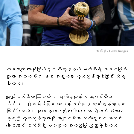
ဓာတ်ပုံ - Getty Images
ကမ္ဘာကျော် ဘောလုံးကြယ်ပွင့် လီယွန်နယ် မက်ဆီရဲ့ ဖခင်ဖြစ်
သူဟာ အသက် ၆၈ နှစ် အရွယ်မှာ ကွယ်လွန်သွားခဲ့ကြောင်း သိရ
ပါတယ်။
ဂျော့ဂျ်မက်ဆီဟာ ဩဂုတ် ၇ ရက်နေ့တုန်းက အာဂျင်တီးနား
နိုင်ငံ၊ ရိုဆာရီရိုမြို့က ဆေးခန်းတစ်ခုမှာ ကွယ်လွန်သွားခဲ့တာ
ဖြစ်ပါတယ်။ သူဟာ နာတာရှည် ရောဂါဝေဒနာ စွဲကပ် ခံစားနေ
ခဲ့ရပြီး ကွယ်လွန်သွားတာလို့ အာဂျင်တီးနား လက်ရွေးစင် အသင်း
ခေါင်းဆောင် မက်ဆီရဲ့ မိသားစုက အတည်ပြု ကြေညာခဲ့ပါတယ်။