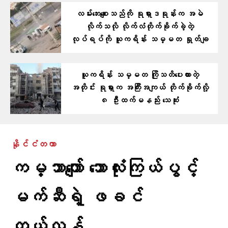
လမ်းဘေးစျေးသည်ကို ရုရှားဒရုန်းက အမဲ
လိုက်သလို လိုက်လံတိုက်ခိုက်ခဲ့တဲ့
လုပ်ရပ်ကို ယူကရိန်း သမ္မတ ရှုတ်ချ
ယူကရိန်း သမ္မတ ကြိုသတိပေးထားတဲ့
အတိုင်း ရုရှားက အကြီးအကျယ် တိုက်ခိုက်လို့
၈ ဦးထက်မနည်း သေဆုံး
နိုင်ငံတကာ
ကမ္ဘာကျော် ဘောလုံးကြယ်ပွင့်
မက်ဆီရဲ့ ဖခင်