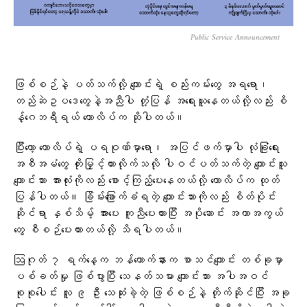
Public Service Announcement
ဖြစ်စဉ်နဲ့ ပတ်သက်လို့ ကျောင်းရဲ့ စည်းကမ်းတွေ အရရော၊
တည်ဆဲဥပဒေတွေနဲ့အညီပါ တုံ့ပြန် အရေးယူနေတယ်လို့လည်း စိ
န့်ဂေဘရီရယ် ကောလိပ်က ဆိုပါတယ်။
ပြီးတော့ ကောလိပ်ရဲ့ ပရဝုဏ်မှာရော၊ အပြင်ဖက်မှာပါ လုံခြုံရေး
အစီအမံတွေ တိုးမြှင့်ထားလိုက်သလို ပါဝင်ပတ်သက်တဲ့ ကျောင်းသူ
ကျောင်းသား အားလုံးကိုလည်း စောင့်ကြည့်ပေးနေတယ်လို့ ကောလိပ်က ထုတ်
ပြန်ပါတယ်။ ခြိမ်းခြောက်ခံရတဲ့ ကျောင်းသားကိုလည်း စိတ်ပိုင်း
ဆိုင်ရာ နှစ်သိမ့် အားပေး ကူညီပေးထားပြီး အပိုဆောင်း အကာအကွယ်
တွေ စီစဉ်ပေးထားတယ်လို့ သိရပါတယ်။
ဩဂုတ် ၇ ရက်နေ့က ဘန်ကောက်နားက စာသင်ကျောင်း တစ်ခုမှာ
ပစ်ခတ်မှု ဖြစ်ပွားပြီး သေနတ်သမား ကျောင်းသား အပါအဝင်
စုစုပေါင်း လူ ၉ ဦး သေဆုံးခဲ့တဲ့ ဖြစ်စဉ်နဲ့ တိုက်ဆိုင်ပြီး အခု