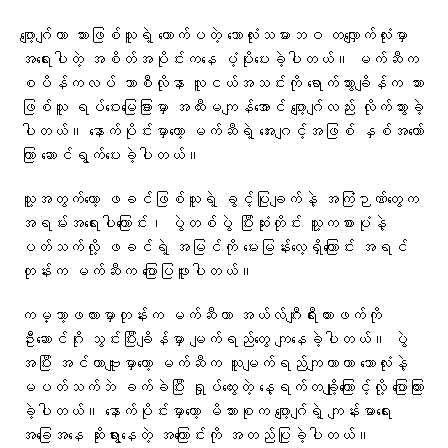
ဂျော့ဂျ်ဟာ သားဖြစ်သူရဲ့ တောက်ပတဲ့ ဘောလုံးသမားဘဝ တလျှောက်လုံးမှာ
အရေးပါတဲ့ အစိတ်အပိုင်းကနေ ပံ့ပိုးပေးခဲ့ပါတယ်။ မက်ဆီက
စပိန်ကလပ် ဘာစီလိုနာ လူငယ်အသင်းကို ရောက်သွားချိန်က သား
ဖြစ်သူ ရပ်ဝေးမြေခြားမှာ အထီးမကျန်အောင် ဂျော့ဂျ်လည်း လိုက်သွားခဲ့
ပါတယ်။ နောက်ပိုင်းမှာတော့ မက်ဆီရဲ့ အေးဂျင့်အဖြစ် နှစ်အတော်
ကြာ ဆောင်ရွက်ပေးခဲ့ပါတယ်။
သူ့အတွက်တော့ ဖခင်ဖြစ်သူရဲ့ ခွင့်ပြုချက်နဲ့ အကြံဉာဏ်တွေက
အရမ်းအရေးပါကြောင်း၊ ပွဲတစ်ပွဲ ပြီးဆုံးတိုင်း သူ့ကစားပုံနဲ့
ပတ်သက်လို့ ဖခင်ရဲ့ အမြင်ကို မေးမြန်းလေ့ရှိကြောင်း အရင်
တုန်းက မက်ဆီက ပြောပြဖူးပါတယ်။
ကမ္ဘာ့ဖလားမှာတုန်းက မက်ဆီဟာ အယ်လ်ဂျီးရီးယားဖက်ကို
ဦးဆောင်ဂိုး သွင်းပြီးချိန်မှာ မျက်ရည်တွေ ကျနေခဲ့ပါတယ်။ ပွဲ
အပြီး အင်တာဗျူးမှာတော့ မက်ဆီက သူမျက်ရည်ကျတာဟာ ဘောလုံးနဲ့
မပတ်သက်ဘဲ ခက်ခဲပြီး ရှုပ်ထွေးတဲ့ နေ့ရက်တချို့ကြောင့်လို့ ပြောကြား
ခဲ့ပါတယ်။ နောက်ပိုင်းမှာတော့ မိသားစုက ဂျော့ဂျ်ရဲ့ ကျန်းမာရေး
အခြေအနေ ဆိုးရွားနေတဲ့ အကြောင်းကို အတည်ပြုခဲ့ပါတယ်။