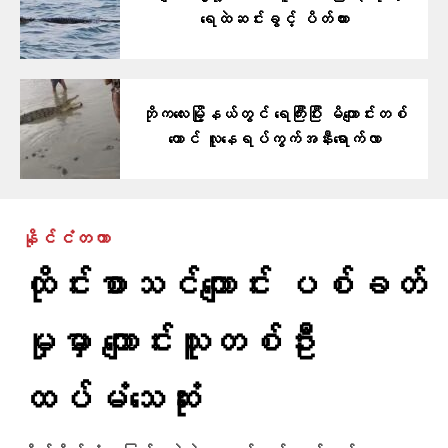
ရေထဲဆင်းခွင့် ပိတ်ထား
ဘိုက​လေးမြို့နယ်တွင် ​ရေကြီးပြီး မိကျောင်းတစ်​
ကောင် လူ​နေရပ်ကွက်အနီး​ရောက်လာ
နိုင်ငံတကာ
ထိုင်းစာသင်ကျောင်း ပစ်ခတ်
မှုမှာ ကျောင်းသူတစ်ဦး
ထပ်မံသေဆုံး