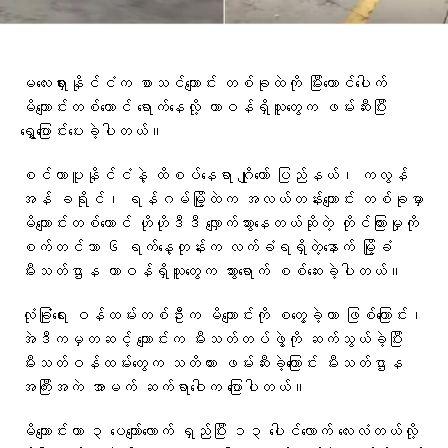
မလေးရှားနိုင်ငံက စာသင်ကျောင်း တစ်ခုထဲကို မြီးကောင်ပေါက်
မိကျောင်းတစ်ကောင် ရောက်နေလို့ တာဝန်ရှိသူတွေက ဖမ်းဆီးပြီး
ရွှေ့ပြောင်းပေးခဲ့ပါတယ်။
စင်ကာပူနိုင်ငံနဲ့ ထိစပ်နေရာ ဂျိုဟော် ပြည်နယ်၊ ကလွန်
အန် ခရိုင်၊ ရန်ဂမ်မြို့ထဲက အလယ်တန်းကျောင်း တစ်ခုမှာ
မိကျောင်းတစ်ကောင် ဟိုဟိုဒီဒီ လျှောက်သွားနေတယ်ဆိုတဲ့ တိုင်ကြားမှုကို
စက်တင်ဘာ ၆ ရက်နေ့တုန်းက လက်ခံရရှိတဲ့နောက် မြို့ခံ
မီးသတ်ဌာန တာဝန်ရှိသူတွေက သွားရောက် စစ်ဆေးခဲ့ပါတယ်။
လုံခြုံရေး ဝန်ထမ်းတစ်ဦးက မိကျောင်းကို စတွေ့ခဲ့တာ ဖြစ်ကြောင်း၊
အဲဒီကမှတဆင့် ကျောင်းက မီးသတ်တပ်ဖွဲ့ကို ဆက်သွယ်ခဲ့ပြီး
မီးသတ်ဝန်ထမ်းတွေက သတိထား ဖမ်းဆီးခဲ့ကြောင်း မီးသတ်ဌာန
အကြီးအကဲ အာမက် ဆက်ရာဝေါက ပြောပါတယ်။
မိကျောင်းဟာ ၃ ပေကျော်လောက် ရှည်ပြီး ၁၃ ပေါင်လောက် လေးလံတယ်လို့