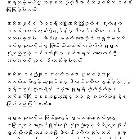
ထားရလိမ့်မယ်လို့ သမ္မတ ဗိုလိုဒီမာ ဇီလန်စကီးက ဝန်ခံ
ပြောကြားခဲ့ပါတယ်။
ဆာဘီးယားနိုင်ငံ ဘဲလ်ဂရိတ်မြို့တော်ဆီ ဩဂုတ် ၈ ရက်နေ့က
အလည်အပတ် ရောက်ရှိနေချိန်မှာ ဇီလန်စကီးက အခုလို
သတိပေးခဲ့တာပါ။ အဲဒီနေ့ မနက်အစောပိုင်း အရုဏ်မတက်
ခင်မှာ ယူကရိန်းရဲ့ မြို့တော် ကိယက်ဗ် တဝိုက်ကို ရုရှားက
ဒုံးကျည်တွေနဲ့ ပစ်ခတ်လို့ ၃ နှစ်အရွယ် ကလေးတစ်ဦး
အပါအဝင် လူ ၄ ဦး သေဆုံးခဲ့ပါတယ်။
ဆာဘီးယား ဝန်ကြီးချုပ် အလက်ဇန္ဒား ဗူဆစ်နဲ့အတူ
သတင်းထောက်တွေနဲ့ တွေ့ဆုံချိန်မှာ ဇီလန်စကီးက လွန်ခဲ့တဲ့ ၂၄
နာရီအတွင်း ယူကရိန်း အနှံ့မှာ ရုရှားရဲ့ တိုက်ခိုက်မှု၊
လက်နက်ကြီး ပစ်ခတ်မှုတွေကြောင့် ၁၃ ဦး အသက်ဆုံးရှုံးခဲ့ရ
ကြောင်းလည်း ပြောပါတယ်။
ရုရှားဟာ ယူကရိန်း ပြည်သူတွေရဲ့ ရှင်သန်နေထိုင်မှုတွေ
အကြီးအကျယ် အကျပ်ရိုက်စေဖို့ ဒုံးကျည်တွေနဲ့ တိတိကျကျ ချိန်
ရွယ် တိုက်ခိုက်နေတယ်လို့ ဇီလန်စကီးက ဆိုပါတယ်။ ရုရှား