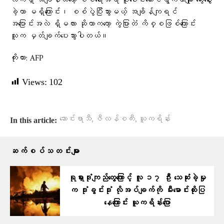
လက်ရှိ အချိန်ထိတော့ စစ်ရေးအရ ပူးပေါင်းဆောင်ရွက်တာမျိုး ဆွေးနွေး
ခဲ့တာ မရှိကြောင်း၊ စစ်ပွဲပြီးသွားမယ့် အချိန်ကျရင်
အပြောင်းအလဲ ရှိမလား ဆိုတာကတော့ ကွဲပြားတဲံ ကိစ္စဖြစ်ကြောင်း
သူက မှတ်ချက်ပေးသွားပါတယ်။
ကိုးကား: AFP
Views:
102
,
,
ဆောင်းရာသီ
ဇီလန်စကီး
ယူကရိန်း
In this article:
ဆက်စပ်သတင်းများ
ရုရှားဒုံးကျည်တွေကြောင့် လူ ၁၇ ဦး သေဆုံးခဲ့မှု
က ဒုံးခွင်းဒုံး လိုအပ်ချက်ကို မီးမောင်းထိုးပြ
နေကြောင်း ယူကရိန်းပြော