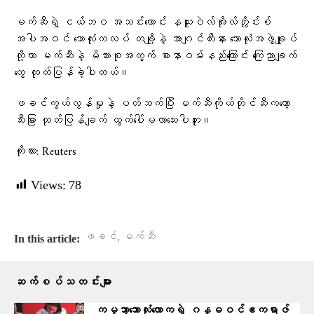
မက်ဆီရဲ့ ငယ်ဘဝ အသင်းဟောင်း နယူးဝဲလ်အိုးလ်ဘွိုင်းစ်
အပါအဝင် ဘောလုံးကလပ် တချို့နဲ့ အာဂျင်တီးနား ဘောလုံးအဖွဲ့ချုပ်
တို့ဟာ မက်ဆီနဲ့ မိသားစုအတွက် စာနာဝမ်းနည်းကြောင်း ကြေညာချက်
တွေ ထုတ်ပြန်ခဲ့ပါတယ်။
ဖခင်ကွယ်လွန်မှုနဲ့ ပတ်သက်ပြီး မက်ဆီကိုယ်တိုင်ဆီကတော့
သီးခြား ထုတ်ပြန်ချက် ထွက်ပေါ်မလာသေးပါဘူး။
ကိုးကား: Reuters
Views:
78
,
ဖခင်
မက်ဆီ
In this article:
ဆက်စပ်သတင်းများ
ကမ္ဘာ့ဘောလုံးလောကရဲ့ ဂန္ဓဝင်ဧကရာဇ်