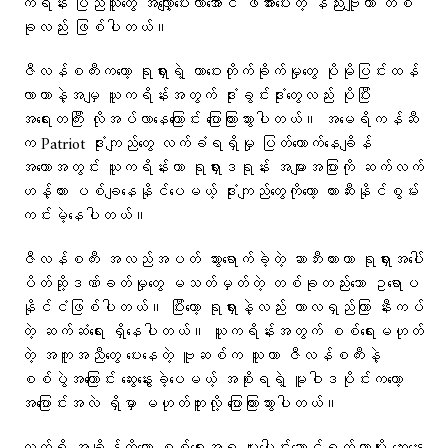
ကရိန်း ပြည်သူတွေ အလျှော့ပေးလာအောင် ဖိအားပေးတဲ့ နည်းဗျူဟာ တစ်
ခုလည်း ဖြစ်ပါတယ်။
ဇီလန်စကီးကတော့ ရုရှားရဲ့ တာဝေးတိုက်ခိုက်မှုတွေ ပိုမိုပြင်းထန်
လာတာနဲ့အမျှ ယူကရိန်းအတွက် ဒုံးခွင်းဒုံးတွေလည်း ပိုပြီး
အရေးတကြီး လိုအပ်လာနေကြောင်း ပြောကြားသွားပါတယ်။ အမေရိကန်ဆီ
က Patriot ဒုံးကျည်တွေ လက်ခံရရှိမှု ပြတ်တောက်နေချိန်
အတောအတွင်း ယူကရိန်းဟာ ရုရှားဒရုန်း အများအပြားကို ဆက်လက်
ဟန့်တား ပစ်ချနေနိုင်ပေမယ့် ဒုံးကျည်တွေကိုတော့ တားဆီးနိုင်စွမ်း
ကင်းမဲ့နေပါတယ်။
ဇီလန်စကီး အလည်အပတ် သွားရောက်ခဲ့တဲ့ ဆာဘီးယားဟာ ရုရှားအပေါ်
ပိတ်ဆို့ဒဏ်ခတ်မှုတွေ မသတ်မှတ်တဲ့ တစ်ခုတည်းသော ဥရောပ
နိုင်ငံဖြစ်ပါတယ်။ ပြီးတော့ ရုရှားနဲ့လည်း ကာလရှည်ကြာ နီးကပ်
တဲ့ ဆက်ဆံရေး ရှိနေပါတယ်။ ယူကရိန်းအတွက် စစ်ရေးမဟုတ်
တဲ့ အကူအညီတွေ ပေးနေတဲ့ ဗူဆစ်က သူဟာ ဇီလန်စကီးနဲ့
စစ်ပွဲအကြောင်း ဆွေးနွေးခဲ့ပေမယ့် အစိုးရရဲ့ မူဝါဒပိုင်းကတော့
အပြောင်းအလဲ ရှိမှာ မဟုတ်ဘူးလို့ ပြောကြားသွားပါတယ်။