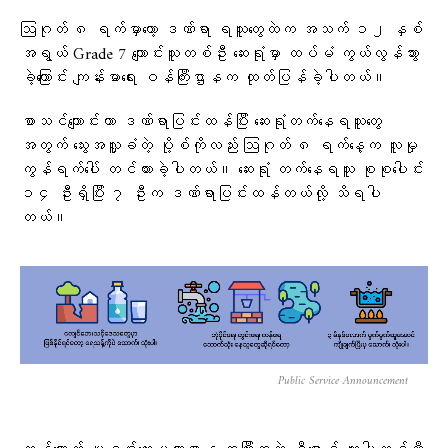
ဩဂုတ် ၈ ရက်မှာတော့ ဒဏ်ရာ ရသူတွေထဲက အသက် ၁၂ နှစ်
အရွယ် Grade 7 ကျောင်းသူတစ်ဦး ဆေးရုံမှာ ထပ်မံ ကွယ်လွန်သွား
ခဲ့ကြောင်း ကျန်းမာရေး ဝန်ကြီးဌာနက ထုတ်ပြန်ခဲ့ပါတယ်။
စာသင်ကျောင်းဟာ ဒဏ်ရာပြင်းထန်ပြီး ဆေးရုံတက်နေရသူတွေ
အတွက် သွေးအလှူခံတဲ့ ပို့စ်ကိုလည်း ဩဂုတ် ၈ ရက်နေ့က လူမှု
ကွန်ရက်ပေါ် တင်ထားခဲ့ပါတယ်။ ဆေးရုံ တက်နေရသူ စုစုပေါင်း
၁၄ ဦးရှိပြီး ၇ ဦးက ဒဏ်ရာပြင်းထန်တယ်လို့ သိရပါ
တယ်။
Public Service Announcement