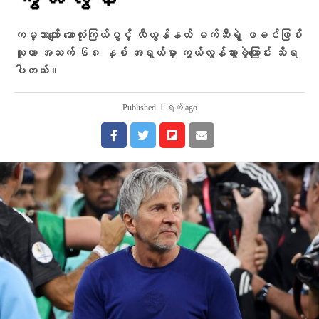
ကွယ်လွန်
ကမ္ဘာကျော် ဘောလုံးကြယ်ပွင့် လီယွန်နယ် မက်ဆီရဲ့ ဖခင်ဖြစ်
သူဟာ အသက် ၆၈ နှစ် အရွယ်မှာ ကွယ်လွန်သွားခဲ့ကြောင်း သိရ
ပါတယ်။
Published
1 ရက် ago