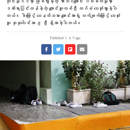
ထိုင်းနိုင်ငံမှာ ဖြစ်ပွားခဲ့တဲ့ စာသင်ကျောင်း ပစ်ခတ်မှုမှာ
ဒဏ်ရာပြင်းထန်ခဲ့တဲ့ ကျောင်းသူတစ်ဦး ထပ်မံ သေဆုံးသွားခဲ့ပါ
တယ်။ ဒါကြောင့် သေနတ်သမား ကျောင်းသားရဲ့ လက်ချက်ကြောင့် သေဆုံး
သူ စုစုပေါင်းဟာ ၉ ဦး ရှိလာခဲ့ပါတယ်။
Published
1 ရက် ago