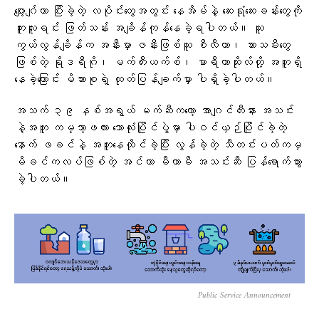
ဂျော့ဂျ်ဟာ ပြီးခဲ့တဲ့ လပိုင်းတွေအတွင်း နေအိမ်နဲ့ ဆေးရုံဆေးခန်းတွေကို
ကူးလူးရင်း ဖြတ်သန်း အချိန်ကုန်နေခဲ့ရပါတယ်။ သူ
ကွယ်လွန်ချိန်က အနီးမှာ ဇနီးဖြစ်သူ စီလီယာ၊ သားသမီးတွေ
ဖြစ်တဲ့ ရိုဒရီဂို၊ မက်တီးယက်စ်၊ မာရီယာဆိုးလ်တို့ အတူရှိ
နေခဲ့ကြောင်း မိသားစုရဲ့ ထုတ်ပြန်ချက်မှာ ပါရှိခဲ့ပါတယ်။
အသက် ၃၉ နှစ်အရွယ် မက်ဆီကတော့ အာဂျင်တီးနား အသင်း
နဲ့အတူ ကမ္ဘာ့ဖလား ဘောလုံးပြိုင်ပွဲမှာ ပါဝင်ယှဉ်ပြိုင်ခဲ့တဲ့
နောက် ဖခင်နဲ့ အတူနေထိုင်ခဲ့ပြီး လွန်ခဲ့တဲ့ သီတင်းပတ်ကမှ
မိခင်ကလပ်ဖြစ်တဲ့ အင်တာ မီယာမီ အသင်းဆီ ပြန်ရောက်သွား
ခဲ့ပါတယ်။
Public Service Announcement