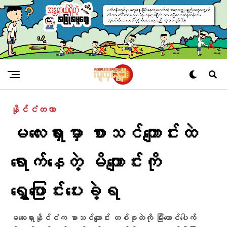
နိုင်ငံတကာ
မလေးရှားမှာ စာသင်ကျောင်းထဲ
ရောက်နေတဲ့ မိကျောင်းကို
ရွှေ့ပြောင်းပေးခဲ့ရ
မလေးရှားနိုင်ငံက စာသင်ကျောင်း တစ်ခုထဲကို မြီးကောင်ပေါက်