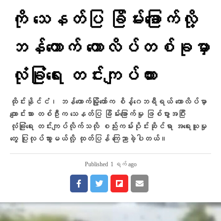
ကို သေနတ်ပြ ခြိမ်းခြောက်လို့
ဘန်ကောက် ကောလိပ်တစ်ခုမှာ
လုံခြုံရေး တင်းကျပ်ထား
ထိုင်းနိုင်ငံ၊ ဘန်ကောက်မြို့တော်က စိန့်ဂေဘရီရယ် ကောလိပ်မှာ
ကျောင်းသား တစ်ဦးက သေနတ်ပြ ခြိမ်းခြောက်မှု ဖြစ်ပွားအပြီး
လုံခြုံရေး တင်းကျပ်လိုက်သလို စည်းကမ်းပိုင်းဆိုင်ရာ အရေးယူမှု
တွေ ပြုလုပ်သွားမယ်လို့ ထုတ်ပြန် ကြေညာခဲ့ပါတယ်။
Published
1 ရက် ago