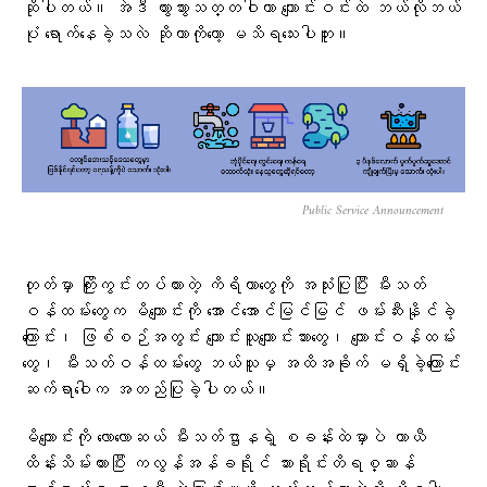
ဆိုပါတယ်။ အဲဒီ တွားသွားသတ္တဝါဟာ ကျောင်းဝင်းထဲ ဘယ်လိုဘယ်
ပုံ ရောက်နေခဲ့သလဲ ဆိုတာကိုတော့ မသိရသေးပါဘူး။
Public Service Announcement
တုတ်မှာ ကြိုးကွင်းတပ်ထားတဲ့ ကိရိယာတွေကို အသုံးပြုပြီး မီးသတ်
ဝန်ထမ်းတွေက မိကျောင်းကို အောင်အောင်မြင်မြင် ဖမ်းဆီးနိုင်ခဲ့
ကြောင်း၊ ဖြစ်စဉ်အတွင်း ကျောင်းသူကျောင်းသားတွေ၊ ကျောင်းဝန်ထမ်း
တွေ၊ မီးသတ်ဝန်ထမ်းတွေ ဘယ်သူမှ အထိအခိုက် မရှိခဲ့ကြောင်း
ဆက်ရာဝေါက အတည်ပြုခဲ့ပါတယ်။
မိကျောင်းကို လောလောဆယ် မီးသတ်ဌာနရဲ့ စခန်းထဲမှာပဲ ယာယီ
ထိန်းသိမ်းထားပြီး ကလွန်အန်ခရိုင် သားရိုင်းတိရစ္ဆာန်