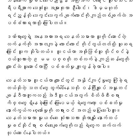
ဘန်ကောက် မှုခင်းဆေးပညာဌာန အကြီးအကဲ ဝီရောင် ဆူပါဆင်ဆီ
ရီပရီချာက သေဆုံးသူ အများစုဟာ ဦးခေါင်း၊ ဒါမှမဟုတ်
ရင်ညွန့်လို သေကွင်းသေကွက် ချက်ကောင်းကို ကျည်တစ်ချက်ထဲ အ
ပစ်ခံထားရတာလို့ ပြောပါတယ်။
ဒဏ်ရာတွေရဲ့ အနေအထားအရ သေနတ်သမားဟာ သူကိုင်ဆောင်တဲ့
လက်နက်ကို အသားတကျနဲ့ ကောင်းကောင်း ကိုင်တွယ်တတ်လို့ ယူဆရ
ကြောင်း သူက ဆိုပါတယ်။ လူငယ်ဟာ အဖိုးဖြစ်သူ လိုင်စင်နဲ့
ဝယ်ယူထားတဲ့ ၉ မမ ပစ္စတို တစ်လက်နဲ့ ကျည်ဆန်တွေကို
ကျောင်းထဲ ယူဆောင်လာပြီး ပစ်ခတ်မှု ကျူးလွန်ခဲ့တာပါ။
သေနတ်သမား လူငယ်ဟာ ကျောင်းတွင်း အနိုင်ကျင့်မှုတွေ ကြုံခဲ့ရ
တယ်ဆိုတဲ့ သတင်းတွေ ထွက်ပေါ်နေသလို ဝန်ကြီးချုပ် အနူတင်
ချန်ဝီယာကူကလည်း အဲဒီလူငယ်အတွက် စိတ်ဖိစီးစရာ
ကိစ္စတွေ ရှိနေခဲ့ကြောင်း ပြောပေမယ့် ရဲတွေကတော့ ပစ်ခတ်မှု
နောက်ကွယ်က စေ့ဆော်မှုကို တရားဝင် အတည်မပြုသေးပါဘူး။
သေနတ်သမားဟာ မူးယစ်ဆေး သုံးထားသလား ဆိုတာမျိုး နောက်ထပ်
မှုခင်းဆိုင်ရာ စစ်ဆေးချက်တွေကိုလည်း ရဲတွေက ဆက်လက်
လုပ်ဆောင်နေပါတယ်။