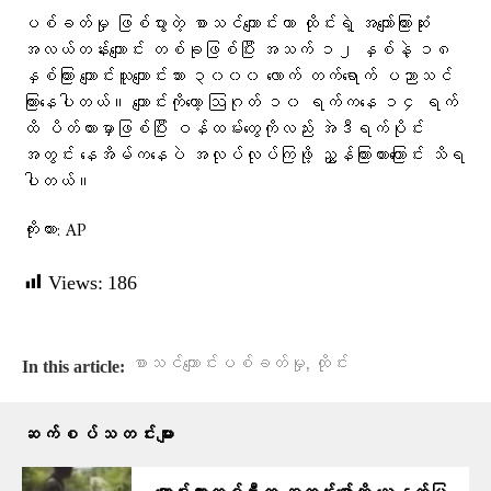
ပစ်ခတ်မှု ဖြစ်ပွားတဲ့ စာသင်ကျောင်းဟာ ထိုင်းရဲ့ အကျော်ကြားဆုံး
အလယ်တန်းကျောင်း တစ်ခုဖြစ်ပြီး အသက် ၁၂ နှစ်နဲ့ ၁၈
နှစ်ကြား ကျောင်းသူကျောင်းသား ၃၀၀၀ လောက် တက်ရောက် ပညာသင်
ကြားနေပါတယ်။ ကျောင်းကိုတော့ ဩဂုတ် ၁၀ ရက်ကနေ ၁၄ ရက်
ထိ ပိတ်ထားမှာဖြစ်ပြီး ဝန်ထမ်းတွေကိုလည်း အဲဒီရက်ပိုင်း
အတွင်း နေအိမ်ကနေပဲ အလုပ်လုပ်ကြဖို့ ညွှန်ကြားထားကြောင်း သိရ
ပါတယ်။
ကိုးကား: AP
Views:
186
,
စာသင်ကျောင်းပစ်ခတ်မှု
ထိုင်း
In this article:
ဆက်စပ်သတင်းများ