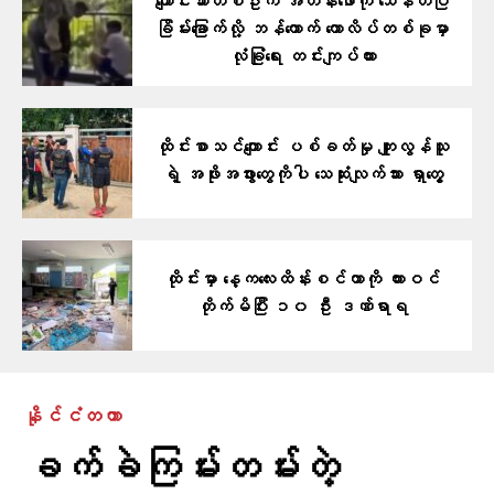
ကျောင်းသားတစ်ဦးက အတန်းဖော်ကို သေနတ်ပြ
ခြိမ်းခြောက်လို့ ဘန်ကောက် ကောလိပ်တစ်ခုမှာ
လုံခြုံရေး တင်းကျပ်ထား
ထိုင်းစာသင်ကျောင်း ပစ်ခတ်မှု ကျူးလွန်သူ
ရဲ့ အဖိုးအဖွားတွေကိုပါ သေဆုံးလျက်သား ရှာတွေ့
ထိုင်းမှာ နေ့ကလေးထိန်းစင်တာကို ကားဝင်
တိုက်မိပြီး ၁၀ ဦး ဒဏ်ရာရ
နိုင်ငံတကာ
ခက်ခဲကြမ်းတမ်းတဲ့