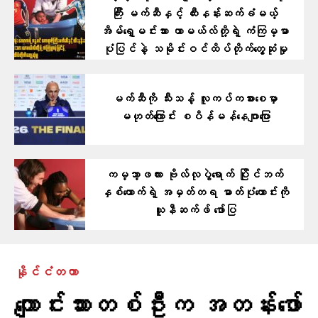
ကြီး မက်ဆီနှင့် ထီးနန်းဆက်ခံမယ့်
အိမ်ရှေ့မင်းသား ယာမယ်လ်တို့ရဲ့ ကံကြမ္မာ
ပုံပြင်နဲ့ သမိုင်းဝင်ထိပ်တိုက်တွေ့ဆုံမှု
မက်ဆီကို သီးသန့် လူကပ်ကစားစေမှာ
မဟုတ်ကြောင်း စပိန်မန်နေဂျာပြော
ကမ္ဘာ့ဖလား ဗိုလ်လုပွဲရောက် ပြိုင်ဘက်
နှစ်ယောက်ရဲ့ အမှတ်တရ ဓာတ်ပုံဟောင်းကို
ယူနီဆက်ဖ် ဖော်ပြ
နိုင်ငံတကာ
ကျောင်းသားတစ်ဦးက အတန်းဖော်