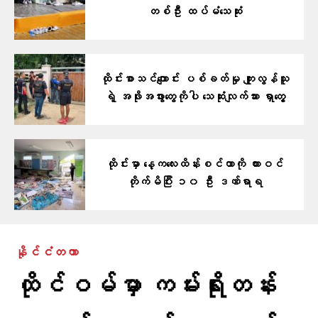
တစ်ဦး ထပ်မံသေဆုံး
ထိုင်းစာသင်ကျောင်း ပစ်ခတ်မှု ကျူးလွန်သူ
ရဲ့ အဖိုးအဖွားတွေကိုပါ သေဆုံးလျက်သား ရှာတွေ့
ထိုင်းမှာ နေ့ကလေးထိန်းစင်တာကို ကားဝင်
တိုက်မိပြီး ၁၀ ဦး ဒဏ်ရာရ
နိုင်ငံတကာ
ထိုင်ဝမ်မှာ ကမ်းရိုးတန်း