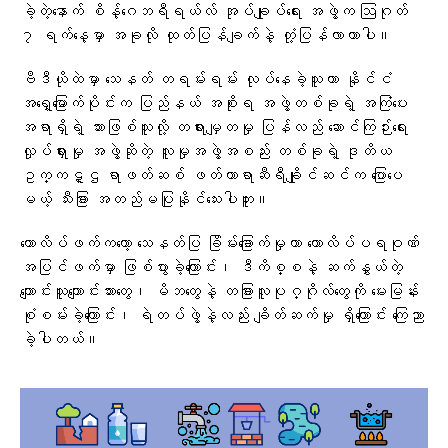
ခဲ့တဲ့နောက် စိန့်ဂေဘရီရယ်လ် အုပ်ချုပ်ရေး အဖွဲ့က ဩဂုတ်
၇ ရက်နေ့မှာ အခုလို ထုတ်ပြန်ချက်နဲ့ တုံ့ပြန်လာတာပါ။
ဗီဒီယိုထဲမှာ သေနတ် တရမ်းရမ်း လုပ်နေခဲ့သူဟာ နိုင်ငံ
အရှေ့မြောက်ပိုင်းက ပြည်နယ် အစိုးရ အဖွဲ့တစ်ခုရဲ့ အကြံပေး
အရာရှိရဲ့ သားဖြစ်သူလို့ တရားမျှတမှု ပြန်လည် ဆောင်ကြဉ်းရေး
လှုပ်ရှားမှု အဖွဲ့ဆိုတဲ့ လူမှုအဖွဲ့အစည်း တစ်ခုရဲ့ ဒုတိယ
ဥက္ကဋ္ဌ ရာဖတ်ဆစ် ဖတ်တာရာဆီရီချိုင်ဆင်က ပြောပေ
မယ့် သီးခြား အတည်မပြုနိုင်သေးပါဘူး။
ကောလိပ်ဖက်ကတော့ သေနတ်ပြ ခြိမ်းခြောက်မှုဟာ ကောလိပ်ပရဝုဏ်
အပြင်ဖက်မှာ ဖြစ်ပွားခဲ့ကြောင်း၊ ဒီကိစ္စနဲ့ ဆက်နွှယ်တဲ့
ကျောင်းသူကျောင်းသားတွေ၊ မိဘတွေနဲ့ တခြားလူပုဂ္ဂိုလ်တွေကို မေးမြန်း
စုံစမ်းခဲ့ကြောင်း၊ ရဲတပ်ဖွဲ့နဲ့လည်း ချိတ်ဆက်မှု ရှိကြောင်း ကြေညာ
ခဲ့ပါတယ်။