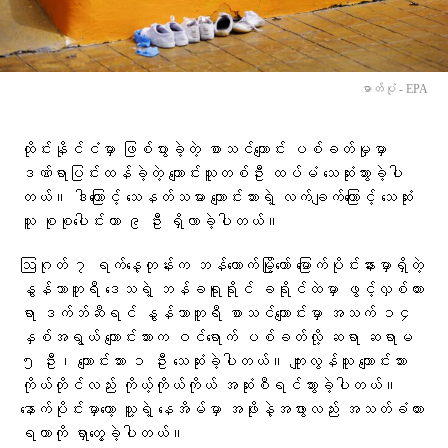
ဓာတ်ပုံ - EPA
ထိုင်းနိုင်ငံမှာ ဖြစ်ပွားခဲ့တဲ့ စာသင်ကျောင်း ပစ်ခတ်မှုမှာ
ဒဏ်ရာပြင်းထန်ခဲ့တဲ့ ကျောင်းသူတစ်ဦး ထပ်မံ သေဆုံးသွားခဲ့ပါ
တယ်။ ဒါကြောင့် သေနတ်သမား ကျောင်းသားရဲ့ လက်ချက်ကြောင့် သေဆုံး
သူ စုစုပေါင်းဟာ ၉ ဦး ရှိလာခဲ့ပါတယ်။
ဩဂုတ် ၇ ရက်နေ့တုန်းက ဘန်ကောက်မြို့တော် မြောက်ပိုင်းနားမှာရှိတဲ့
နွန်သာဘူရီ ဒေသရဲ့ ဘန်ခရူရိုင် ခရိုင်ထဲမှာ ဖွင့်လှစ်ထား
ရာ ဒက်ဘ်ဆီရင် နွန်သာဘူရီ စာသင်ကျောင်းမှာ အသက် ၁၄
နှစ်အရွယ် ကျောင်းသားက ဝင်ရောက် ပစ်ခတ်လို့ ဆရာ ဆရာမ
၅ ဦး၊ ကျောင်းသား ၁ ဦး သေဆုံးခဲ့ပါတယ်။ ကျူးလွန်သူ ကျောင်းသား
ကိုယ်တိုင်လည်း ကိုယ့်ကိုယ်ကိုယ် အဆုံးစီရင်သွားခဲ့ပါတယ်။
နောက်ပိုင်းမှာတော့ သူ့ရဲ့ နေအိမ်မှာ အဖိုးနဲ့အဖွားလည်း အသတ်ခံထား
ရတာကို ရှာတွေ့ခဲ့ပါတယ်။