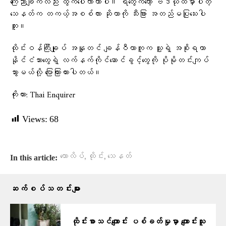
ကြေညာချက်လည်း ထွက်ပေါ်လာတာပါ။ ရဲတွေကတော့ ဗီဒီယိုထဲမှာပါတဲ့
သေနတ်က တကယ့်အစစ်လား ဆိုတာကို သီးခြား အတည်မပြုသေးပါ
ဘူး။
ထိုင်းဝန်ကြီးချုပ် အနူတင် ချန်ဝီယာကူက သူ့ရဲ့ အစိုးရဟာ
နိုင်ငံသားတွေရဲ့ လက်နက်ကိုင်ဆောင်ခွင့်တွေကို ပိုမိုတင်းကျပ်
သွားမယ်လို့ ပြောကြားထားပါတယ်။
ကိုးကား: Thai Enquirer
Views:
68
,
,
ကောလိပ်
ထိုင်း
သေနတ်
In this article:
ဆက်စပ်သတင်းများ
ထိုင်းစာသင်ကျောင်း ပစ်ခတ်မှုမှာ ကျောင်းသူ