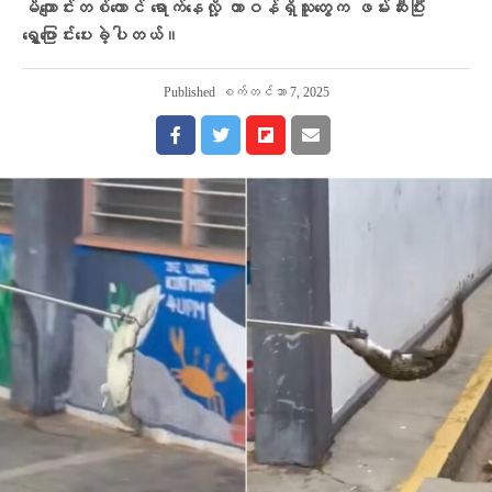
မိကျောင်းတစ်ကောင် ရောက်နေလို့ တာဝန်ရှိသူတွေက ဖမ်းဆီးပြီး
ရွှေ့ပြောင်းပေးခဲ့ပါတယ်။
Published
စက်တင်ဘာ 7, 2025