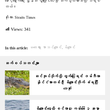
စောင့်ရှောက်ရေး ဌာနဆီ လွှဲပြောင်းပေးဖို့ ဆက်သွယ်ထားဆဲလို့ သိရပါ
တယ်။
ကိုးကား: Straits Times
Views:
341
,
မလေးရှား စာသင်ကျောင်း
မိကျောင်း
In this article:
ဆက်စပ်သတင်းများ
ဆင်အုပ်လိုက်လို့ ထွက်ပြေးရင်း ဇမ်ဘီယာ
နိုင်ငံသားတစ်ဦး မိကျောင်းကိုက် ခံရပြီး
သေဆုံး
မိကျောင်းတွေ့လို့ စင်ကာပူ ကမ်းခြေ ၃ ခုမှာ