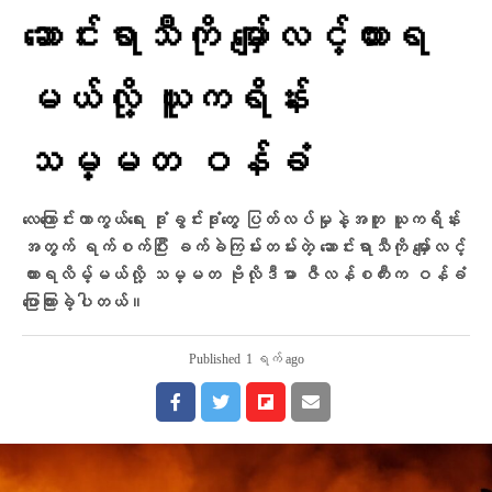
ဆောင်းရာသီကို မျှော်လင့်ထားရ
မယ်လို့ ယူကရိန်း
သမ္မတ ဝန်ခံ
လေကြောင်းကာကွယ်ရေး ဒုံးခွင်းဒုံးတွေ ပြတ်လပ်မှုနဲ့အတူ ယူကရိန်း
အတွက် ရက်စက်ပြီး ခက်ခဲကြမ်းတမ်းတဲ့ ဆောင်းရာသီကို မျှော်လင့်
ထားရလိမ့်မယ်လို့ သမ္မတ ဗိုလိုဒီမာ ဇီလန်စကီးက ဝန်ခံ
ပြောကြားခဲ့ပါတယ်။
Published
1 ရက် ago