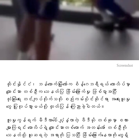
Screenshot
ထိုင်းနိုင်ငံ၊ ဘန်ကောက်မြို့တော်က စိန့်ဂေဘရီရယ် ကောလိပ်မှာ
ကျောင်းသား တစ်ဦးက သေနတ်ပြ ခြိမ်းခြောက်မှု ဖြစ်ပွားအပြီး
လုံခြုံရေး တင်းကျပ်လိုက်သလို စည်းကမ်းပိုင်းဆိုင်ရာ အရေးယူမှု
တွေ ပြုလုပ်သွားမယ်လို့ ထုတ်ပြန် ကြေညာခဲ့ပါတယ်။
လူမှုကွန်ရက် မီဒီယာပေါ် ပျံ့နှံ့လာတဲ့ ဗီဒီယို တစ်ခုမှာ စကား
များကြရင်း ကောလိပ်ရဲ့ ကျောင်းသားတစ်ယောက် အတန်းဖော် တစ်ဦးကို
သေနတ်လို့ ယူဆရတဲ့ အရာကို ပြသပြီး ခြိမ်းခြောက်နေတာကို တွေ့ရှိ