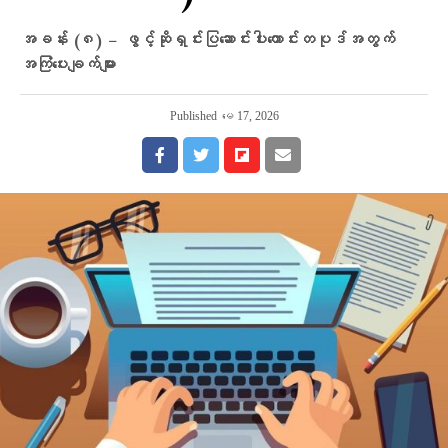
အခန်း (၈) − ဖွင့်ဆိုရှင်းပြဆောင်းပါးကောင်းတပုဒ်အတွက်
အကြံပေးချက်များ
Published
မေ 17, 2026