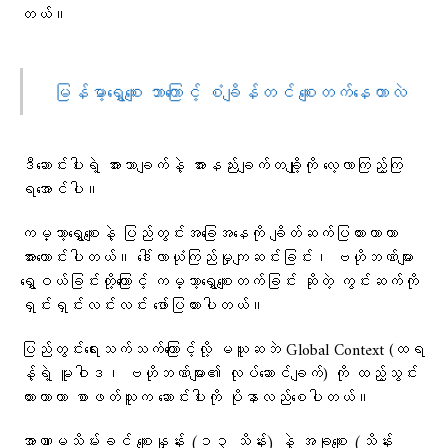
တယ်။
မြန်မာ့ရွှေစျေး ဘာကြောင့် စံချိန်တင် စျေးတက်နေတာလဲ
ဒီဆောင်းပါးရဲ့ အားသာချက်နဲ့ အားနည်းချက်တချို့ကို လေ့လာကြည့်ကြ
ရအောင်ပါ။
ကမ္ဘာ့ရွှေစျေးနဲ့ ပြည်တွင်းအခြေအနေကို ချိတ်ဆက်ပြထားတာဟာ
အားကောင်းပါတယ်။ ဒေါ်လာယုံကြည်မှုကျဆင်းခြင်း၊ ဗဟိုဘဏ်များ
ရွှေဝယ်ခြင်းတို့ကြောင့် ကမ္ဘာ့ရွှေစျေးတက်ခြင်း ဆိုတဲ့ ကွင်းဆက်ကို
ရှင်းရှင်းလင်းလင်း ဖော်ပြထားပါတယ်။
ပြည်တွင်းရေးသက်သက်ကြောင့်လို့ မယူဆဘဲ Global Context (ထရ
န့်ရဲ့ မူဝါဒ၊ ဗဟိုဘဏ်များ၏ လုပ်ဆောင်ချက်) ကို ထည့်သွင်း
ထားတာဟာ စာဖတ်သူက ဆောင်းပါးကို ပိုနာလည်စေပါတယ်။
အာဏာမသိမ်းခင် စျေးနှုန်း (၁၃ သိန်း) နဲ့ အခုစျေး (သိန်း