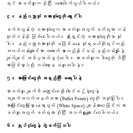
ရင် စာဖတ်သူက ပိုပြီး သဘောပေါက်လွယ်ပါတယ်။
၄။ နည်းပညာသုံး စကားလုံးတွေကို ရှောင်ပါ
ခက်ခဲလွန်းတဲ့ စကားလုံးတွေက စာဖတ်သူအတွက် ဖတ်ရတာ ဝန်
ထုတ်ဝန်ပိုး ဖြစ်စေပါတယ်။ ရိုးရှင်းတဲ့ စကားလုံးတွေကိုသာ သုံး
ပါ။ နည်းပညာစကားလုံးကို မဖြစ်မနေ သုံးရမယ်ဆိုရင်လည်း
အလယ်တန်းကျောင်းသား တယောက် နားလည်နိုင်မယ့် နည်းလမ်းမျိုးနဲ့
ချက်ချင်း အဓိပ္ပာယ်ဖွင့်ပေးပါ။ စာဖတ်သူက ဒါတွေကို သိပြီး
သားဖြစ်မှာပဲလို့ ဘယ်တော့မှ မယူဆပါနဲ့။
၅။ စာကြောင်းတွေကို အရှည်ကြီး မရေးပါနဲ့
စာဖတ်သူ မျက်စိမညောင်းစေဖို့ ခေါင်းစဉ်ခွဲတွေနဲ့
အချက်အလက်အမှတ်အသား (Bullet Points) တွေကို အသုံးပြုပါ။
စာကြောင်းတွေကြားမှာ နေရာလွတ် (White Space) ချန်ထားပေးခြင်းက စာ
ဖတ်သူအတွက် ဖတ်ရတာ ပိုပြီး အသက်ရှူချောင်စေပါတယ်။
၆။ ရုပ်ပုံတွေနဲ့ တွဲဖက်ပြသပါ