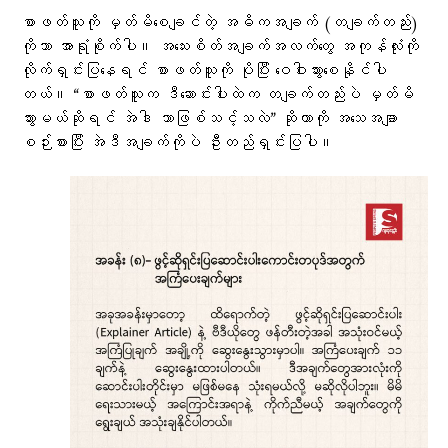
စာဖတ်သူကို မှတ်မိစေချင်တဲ့ အဓိကအချက် (တချက်တည်း)
ကိုသာ အာရုံစိုက်ပါ။ အသေးစိတ်အချက်အလက်တွေ အကုန်လုံးကို
လိုက်ရှင်းပြနေရင် စာဖတ်သူကို ပိုပြီး ဝေဝါးသွားစေနိုင်ပါ
တယ်။ “စာဖတ်သူက ဒီဆောင်းပါးထဲက တချက်တည်းပဲ မှတ်မိ
သွားမယ်ဆိုရင် အဲဒါ ဘာဖြစ်သင့်သလဲ” ဆိုတာကို အသေအချာ
စဉ်းစားပြီး အဲဒီအချက်ကိုပဲ ဦးတည်ရှင်းပြပါ။