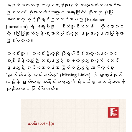
အချက်အလက်တွေ အလွနအကျွံများနေတဲ့ ကနေ့ခေတ်ကာလမှာ “ဘာ
ဖြစ်သလဲ” ဆိုတာထက် “ဘာကြောင့် အရေးကြီးလဲ” ဆိုတာကို ပိုပြီး
အလေးထားတဲ့ ဖွင့်ဆိုရှင်းပြသတင်းစာပညာ (Explainer
Journalism) ရဲ့ အရေးပါမှု၊ စိတ်ကူးစိတ်သန်း၊ လိုက်နာသင့်
တဲ့အကြံပြုချက်တွေနဲ့ ရေးသားတဲ့ပုံစံတွေကို နမူနာတွေနဲ့ ဖော်ပြခဲ့တာ
ဖြစ်ပါတယ်။
သတင်းထူး၊ သတင်းဦးတွေကို ဆိုရှယ်မီဒီယာတွေကနေတဆင့်
အချိန်နဲ့တပြေးညီ သိရှိနေကြတဲ့ စာဖတ်သူတွေအတွက် သတင်း
ဌာနတွေရဲ့ အဓိကတာဝန်ဟာ ဖြစ်စဉ်တွေရဲ့ နောက်ကွယ်မှာ
“ပျောက်ဆုံးနေတဲ့ ကွင်းဆက်တွေ” (Missing Links) ကို ရှာဖွေဖော်ထုတ်
ပေးဖို့နဲ့ ရှုပ်ထွေးတဲ့ အကြောင်းအရာတွေကို ရိုးရှင်းစွာ နားလည်သွားစေဖို့
ကူညီပေးတာပဲ ဖြစ်ပါတယ်။