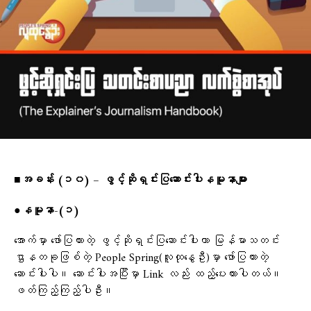
■
အခန်း (၁၀) – ဖွင့်ဆိုရှင်းပြဆောင်းပါးနမူနာများ
●
နမူနာ-(၁)
အောက်မှာ ဖော်ပြထားတဲ့ ဖွင့်ဆိုရှင်းပြဆောင်းပါးဟာ မြန်မာသတင်း
ဌာနတခုဖြစ်တဲ့ People Spring(လူထုနွေဦး)မှာ ဖော်ပြထားတဲ့
ဆောင်းပါးပါ။ ဆောင်းပါးအပြီးမှာ Link လည်း ထည့်ပေးထားပါတယ်။
ဖတ်ကြည့်ကြည့်ပါဦး။