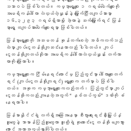
သဘာဝပဲ ဖြစ်ပါတယ်။ ကမ္ဘာ့ရွှေစျေး ၁ ဂရမ်ပေါက်စျေးကို
အမေရိကန်ဒေါ်လာ လဲလှယ်တဲ့နှုန်းနဲ့ မြှောက်ပြီးတကျပ်သားမှာ
၁၆.၃၂၉၃ ဂရမ်ရှိတာမို့ အဲ့တာနဲ့ ဆက်မြှောက်ရင် မြန်
မာ့ရွှေ တကျပ်သားပေါက်စျေးရမှာ ဖြစ်ပါတယ်။
မြန်မာ့ရွှေစျေးကို အဆမတန် ခုန်တက်စေတဲ့ အဓိကလက်သည်
ထဲမှာ ကျပ်ငွေတန်ဖိုးကျဆင်းနေတာလည်း ပါပါတယ်။ ကျပ်
ငွေတန်ဖိုးကျတယ်ဆိုတာ အမေရိကန်ဒေါ်လာလဲလှယ်နှုန်း တက်လာ
တာကို ပြောတာပါ။
ကမ္ဘာ့ရွှေစျေးက ငြိမ်နေရင်တောင်မှ ပြည်တွင်းမှာ ဒေါ်လာစျေးတက်
ရင် (ကျပ်ငွေတန်ဖိုးကျရင်) ရွှေစျေးက တက်မှာပဲ ဖြစ်ပါ
တယ်။ အခုက ကမ္ဘာ့ရွှေစျေးကလည်းတက်၊ ပြည်တွင်းမှာ ကျပ်
ငွေတန်ဖိုးကလည်း ကျနေတဲ့အတွက် “ နှစ်ထပ်ကွမ်း” ဒဏ်ကို ခံ
နေရတာပါ။
မြန်မာနိုင်ငံရဲ့ လက်ရှိအခြေအနေမှာ စီးပွားရေးရင်းနှီးမြှုပ်နှံ
သူတွေနဲ့ သာမာန်ပြည်သူတွေဟာ သူတို့ရဲ့ စုဆောင်းငွေ တန်ဖိုးမကျသွား
အောင် အကာအကွယ်ရှာကြပါတယ်။