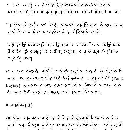
၁၀၀ နီးပါး) ကို နှိုင်းယှဉ်ပြထားတာဟာ စာဖတ်သူအတွက်
အခြေအနေရဲ့ ပြင်းထန်မှုကို ချက်ချင်း သဘောပေါက်စေပါတယ်။
“နှစ်ထပ်ကွမ်းဒဏ်” ဆိုတဲ့ စကားလုံး အသုံးပြုမှုက စီးပွားရေးပညာ
ရပ်ကို သာမန်လူ နားလည်အောင် ရှင်းပြထားပါတယ်။
အခုလို ဖြစ်နေတာကို ရှင်းပြရုံသာမက “နောက်ထပ် ဘာဖြစ်လာ
နိုင်လဲ” ဆိုတဲ့ ရွှေလုပ်ငန်းရှင်တွေရဲ့ ခန့်မှန်းချက် (ဒါမှ
မဟုတ်) စီးပွား
ရေးပညာရှင်တွေရဲ့ အကြံပြုချက်ကို ထည့်သွင်းရင် ပိုပြည့်စုံပါ
မယ်။စျေးကွက်အတွင်းမှာ “ကြောက်ရွံ့မှုကြောင့် ဝယ်ယူခြင်း” (Panic
Buying) နဲ့ ကောလာဟလတွေက စျေးကွက်ကို ဘယ်လောက် ကစားနေလဲဆို
တဲ့ အချက်ကို ထည့်သွင်းဆွေးနွေးရင် ပိုကောင်းပါမယ်။
●နမူနာ-(၂)
အောက်မှာ နမူနာပေးထားတဲ့ ဖွင့်ဆိုရှင်းပြ ဆောင်းပါး နောက်ထပ်တ
ပုဒ်ကတော့ မီးဖိုချောင်ထဲက အစားအသောက်အကြောင်းပါ။ ကြက်သွန်