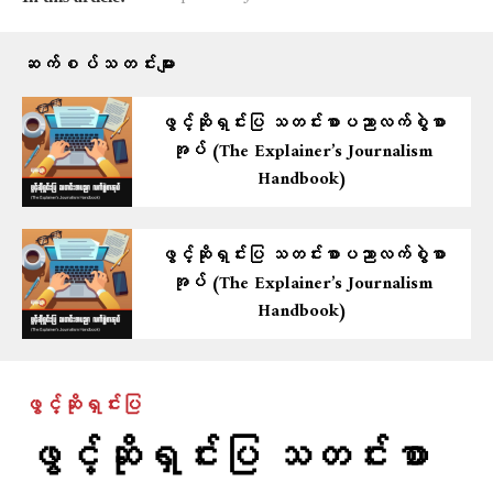
ဆက်စပ်သတင်းများ
ဖွင့်ဆိုရှင်းပြ သတင်းစာပညာလက်စွဲစာ
အုပ် (The Explainer’s Journalism
Handbook)
ဖွင့်ဆိုရှင်းပြ သတင်းစာပညာလက်စွဲစာ
အုပ် (The Explainer’s Journalism
Handbook)
ဖွင့်ဆိုရှင်းပြ
ဖွင့်ဆိုရှင်းပြ သတင်းစာ