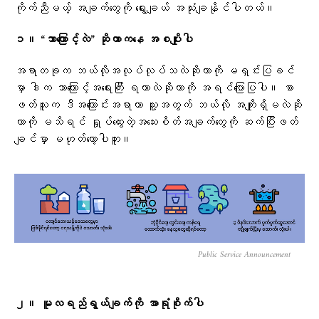
ကိုက်ညီမယ့် အချက်တွေကို ရွေးချယ် အသုံးချနိုင်ပါတယ်။
၁။ “ဘာကြောင့်လဲ” ဆိုတာကနေ အစပျိုးပါ
အရာတခုက ဘယ်လိုအလုပ်လုပ်သလဲဆိုတာကို မရှင်းပြခင်
မှာ ဒါက ဘာကြောင့်အရေးကြီး ရတာလဲဆိုတာကို အရင်ပြောပြပါ။ စာ
ဖတ်သူက ဒီအကြောင်းအရာဟာ သူ့အတွက် ဘယ်လို အကျိုးရှိမလဲဆို
တာကို မသိရင် ရှုပ်ထွေးတဲ့အသေးစိတ်အချက်တွေကို ဆက်ပြီးဖတ်
ချင်မှာ မဟုတ်တော့ပါဘူး။
Public Service Announcement
၂။ မူလရည်ရွယ်ချက်ကို အာရုံစိုက်ပါ