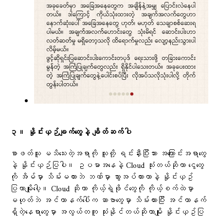
၃။ နှိုင်းယှဉ်ချက်တွေနဲ့ ချိတ်ဆက်ပါ
စာဖတ်သူ မသိသေးတဲ့အရာကို သူတို့ ရင်းနှီးပြီးသား အကြောင်းအရာတွေ
နဲ့ နှိုင်းယှဉ်ပြပါ။ ဥပမာအနေနဲ့ Cloud သုံးတယ်ဆိုတာ ငွေတွေ
ကို အိမ်မှာ သိမ်းမထားဘဲ ဘဏ်မှာ သွားအပ်ထားတာနဲ့ နှိုင်းယှဥ်
ပြတာမျိုးပေါ့။ Cloud ဆိုတာ ကိုယ့်ရဲ့ဖိုင်တွေကို ကိုယ့်စက်ထဲမှာ
မဟုတ်ဘဲ အင်တာနက်ပေါ်က ဆာဗာတွေမှာ သိမ်းထားပြီး အင်တာနက်
ရှိတဲ့နေရာတွေမှာ အလွယ်တကူ သုံးနိုင်တယ်ဆိုတာမျိုး နှိုင်းယှဥ်ပြ