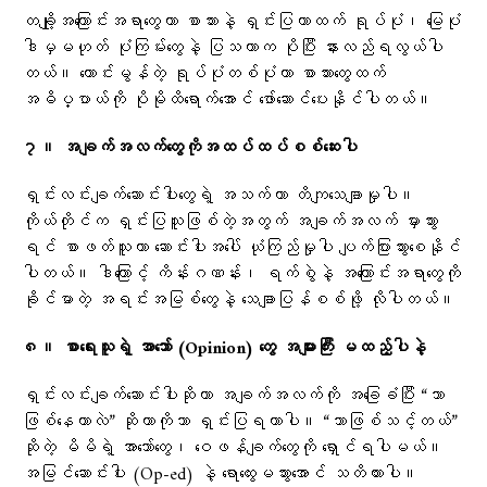
တချို့အကြောင်းအရာတွေဟာ စာသားနဲ့ ရှင်းပြတာထက် ရုပ်ပုံ၊ မြေပုံ
ဒါမှမဟုတ် ပုံကြမ်းတွေနဲ့ ပြသတာက ပိုပြီး နားလည်ရလွယ်ပါ
တယ်။ ကောင်းမွန်တဲ့ ရုပ်ပုံတစ်ပုံဟာ စာသားတွေထက်
အဓိပ္ပာယ်ကို ပိုမိုထိရောက်အောင် ဖော်ဆောင်ပေးနိုင်ပါတယ်။
၇။ အချက်အလက်တွေကိုအထပ်ထပ်စစ်ဆေးပါ
ရှင်းလင်းချက်ဆောင်းပါးတွေရဲ့ အသက်ဟာ တိကျသေချာမှုပါ။
ကိုယ်တိုင်က ရှင်းပြသူဖြစ်တဲ့အတွက် အချက်အလက် မှားသွား
ရင် စာဖတ်သူဟာ ဆောင်းပါးအပေါ် ယုံကြည်မှုပါ ပျက်ပြားသွားစေနိုင်
ပါတယ်။ ဒါကြောင့် ကိန်းဂဏန်း၊ ရက်စွဲနဲ့ အကြောင်းအရာတွေကို
ခိုင်မာတဲ့ အရင်းအမြစ်တွေနဲ့ သေချာပြန်စစ်ဖို့ လိုပါတယ်။
၈။ စာရေးသူရဲ့ အာဘော် (Opinion) တွေ အများကြီး မထည့်ပါနဲ့
ရှင်းလင်းချက်ဆောင်းပါးဆိုတာ အချက်အလက်ကို အခြေခံပြီး “ဘာ
ဖြစ်နေတာလဲ” ဆိုတာကိုသာ ရှင်းပြရတာပါ။ “ဘာဖြစ်သင့်တယ်”
ဆိုတဲ့ မိမိရဲ့ အာဘော်တွေ၊ ဝေဖန်ချက်တွေကို ရှောင်ရပါမယ်။
အမြင်ဆောင်းပါး (Op-ed) နဲ့ ရောထွေးမသွားအောင် သတိထားပါ။