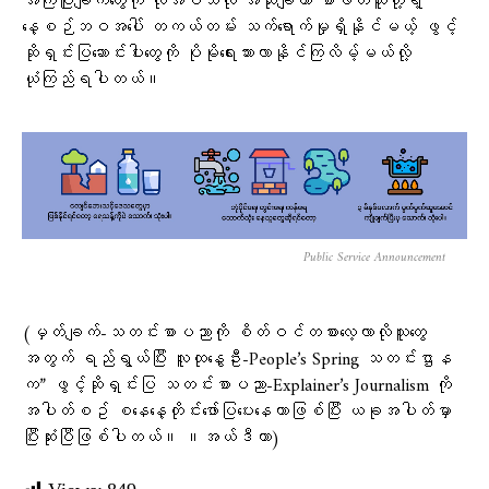
အကြံပြုချက်တွေကို လိုအပ်သလို အသုံးချကာ စာဖတ်သူတို့ရဲ့
နေ့စဉ်ဘဝအပေါ် တကယ်တမ်း သက်ရောက်မှုရှိနိုင်မယ့် ဖွင့်
ဆိုရှင်းပြဆောင်းပါးတွေကို ပိုမိုရေးသားလာနိုင်ကြလိမ့်မယ်လို့
ယုံကြည်ရပါတယ်။
Public Service Announcement
(မှတ်ချက်-သတင်းစာပညာကို စိတ်ဝင်တစား​လေ့လာလိုသူ​တွေ
အတွက် ရည်ရွယ်ပြီး လူထု​​နွေဦး-People’s Spring သတင်းဌာန
က” ဖွင့်ဆိုရှင်းပြ သတင်းစာပညာ-Explainer’s Journalism ကို
အပါတ်စဥ်​ စ​​နေ​နေ့တိုင်းဖော်ပြ​ပေး​နေတာဖြစ်ပြီး ယခုအပါတ်မှာ
ပြီးဆုံးပြီဖြစ်ပါတယ်။ ။အယ်ဒီတာ)