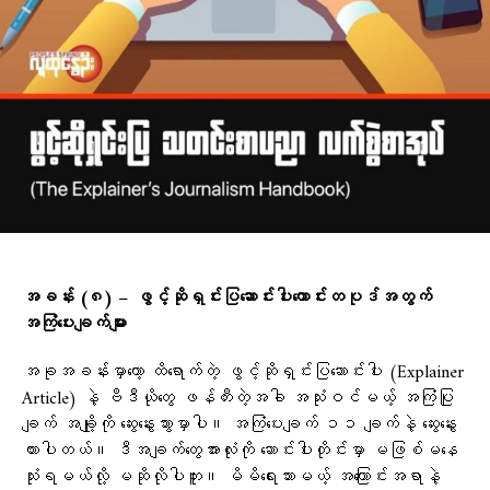
အခန်း (၈) − ဖွင့်ဆိုရှင်းပြဆောင်းပါးကောင်းတပုဒ်အတွက်
အကြံပေးချက်များ
အခုအခန်းမှာတော့ ထိရောက်တဲ့ ဖွင့်ဆိုရှင်းပြဆောင်းပါး (Explainer
Article) နဲ့ ဗီဒီယိုတွေ ဖန်တီးတဲ့အခါ အသုံးဝင်မယ့် အကြံပြု
ချက် အချို့ကို ဆွေးနွေးသွားမှာပါ။ အကြံပေးချက် ၁၁ ချက်နဲ့ ဆွေးနွေး
ထားပါတယ်။ ဒီအချက်တွေအားလုံးကို ဆောင်းပါးတိုင်းမှာ မဖြစ်မနေ
သုံးရမယ်လို့ မဆိုလိုပါဘူး။ မိမိရေးသားမယ့် အကြောင်းအရာနဲ့