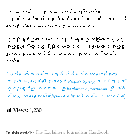
အနေတွေ ဟုတ်၊ မဟုတ် သေချာစစ်ဆေးရပါမယ်။
အချက်အလက်ဟောင်းတွေ သုံးမိရင် ဆောင်းပါးဟာ လတ်ဆတ်မှု မရှိ
တော့သလို ထိရောက်မှုလည်း လျော့နည်းသွားပါလိမ့်မယ်။
ဖွင့်ဆိုရှင်းပြဆောင်းပါးကောင်းတပုဒ် ရေးသားဖို့ တခြားကောင်းမွန်တဲ့
အကြံပြုချက်တွေလည်း ရှိနိုင်ပါသေးတယ်။ အခုပေးထားတဲ့ အကြံပြု
ချက်တွေနဲ့ ပေါင်းစပ်ပြီး လိုအပ်သလို သုံးပါလို့ တိုက်တွန်းပါ
တယ်။
(မှတ်ချက်-သတင်းစာပညာကို စိတ်ဝင်တစား​လေ့လာလိုသူ​တွေ
အတွက် ရည်ရွယ်ပြီး လူထု​​နွေဦး-People’s Spring သတင်းဌာနက”
ဖွင့်ဆိုရှင်းပြ သတင်းစာပညာ-Explainer’s Journalism ကို အပါ
တ်စဥ်​ စ​​နေ​နေ့တိုင်းဖော်ပြ​ပေး​နေတာဖြစ်ပါတယ်။ ။အယ်ဒီတာ)
Views:
1,230
The Explainer’s Journalism Handbook
In this article: