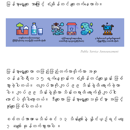
မြန်မာ့ရွှေစျေး ဘာကြောင့် စံချိန်တင် စျေးတက်နေတာလဲ။
Public Service Announcement
မြန်မာ့ရွှေစျေးဟာ တဖြည်းဖြည်းတက်လာလိုက်တာ အခု
ဇန်နဝါရီလ ၁၅ ရက်နေ့တုန်းက စံချိန်တင်စျေးနှုန်း ဖြစ်
သွားခဲ့ပါတယ်။ တကျပ်သားကို ကျပ် ၉၉ သိန်းခွဲထိ ရောက်ခဲ့တာ
ပါ။ ကျပ် ၉၉ သိန်းခွဲဆိုတာ သိန်းတရာထိ ရောက်ဖို့ ကျပ်ငါး
သောင်းပဲ လိုပါတော့တယ်။ ဒီစျေးဟာ မြန်မာ့ရွှေစျေးသမိုင်းမှာ အမြင့်
ဆုံးစျေးဖြစ်ပါတယ်။
စစ်တပ်အာဏာမသိမ်းခင် ၁၃ သိန်းကျော်နဲ့ နှိုင်းယှဥ်ရင် ဈေး
၇ ဆကျော် ခုန်တက်သွားတာပါ ။