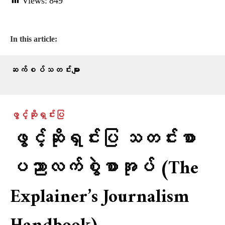
Views:
849
In this article:
ဆက်စပ်သတင်းများ
ဖွင့်ဆိုရှင်းပြ
ဖွင့်ဆိုရှင်းပြ သတင်းစာ
ပညာလက်စွဲစာအုပ် (The
Explainer’s Journalism