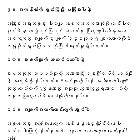
၉။ အကုန်လုံးကို ရှင်းပြဖို့ မကြိုးစားပါနဲ့
အကြောင်းအရာတခုမှာ ပါသမျှ အချက်အလက်အားလုံးကို ဆောင်းပါးတ
ပုဒ်ထဲမှာ ထည့်ရှင်းပြရင် စာဖတ်သူ ငြီးငွေ့သွားပါလိမ့်မယ်။
အဓိကကျတဲ့ အချက် ၃ ချက် ဒါမှမဟုတ် ၅ ချက်လောက်ကိုပဲ
အာရုံစိုက်ရှင်းပြတာက ပိုပြီး ထိရောက်မှုရှိပါတယ်။
၁၀။ စာဖတ်သူကို အထင်မသေးပါနဲ့
စာဖတ်သူကို ဘာမှမသိသူလို့ သဘောထားပြီး ဆရာကြီးလုပ်တဲ့ လေသံမျိုး
နဲ့ မရေးမိဖို့ လိုပါတယ်။ “ခင်ဗျားတို့ ဒါကို မသိလောက်ပါဘူး”
ဆိုတဲ့ လေသံထက် “ကျွန်တော်တို့ အတူတူ လေ့လာကြည့်ရအောင်” ဆိုတဲ့
အကူအညီပေးချင်တဲ့ လေသံမျိုးကိုသာ သုံးပါ။
၁၁။ အချက်အလက်ဟောင်းတွေကို ရှောင်ပါ
အခုခေတ်မှာ အခြေအနေတွေက အချိန်နဲ့အမျှ ပြောင်းလဲနေပါ
တယ်။ ဒါကြောင့် ကိုယ်သုံးထားတဲ့ အချက်အလက်တွေဟာ နောက်ဆုံးပေါ်
အခြေ