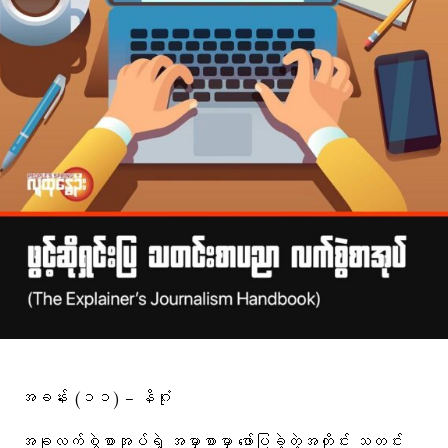
အခန်း (၁၁) – နိဂုံး
အခုလက်စွဲစာအုပ်ရဲ့ အမှာစာမှာ ဖော်ပြခဲ့တဲ့အတိုင်း သတင်း