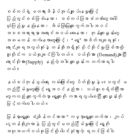
စစ်တပ်ရဲ့ မတရားဖိနှိပ်အုပ်ချုပ်နေမှုကြောင့်
ပြည်တွင်းစစ်ဖြစ်နေတာ၊ စစ်တပ်သြဇာခံဘဏ်တွေအပေါ်
ယုံကြည်မှုနည်းနေတာ၊ အိမ်ခြံမြေစျေးကွက်အပါအဝင်
အစစအရာရာမှာအရောင်းအဝယ် အေးနေတာ၊ ကုန်စျေးနှုန်းတွေ
အဆမတန် တက်နေတာတွေကြောင့်၊ “ ရွှေ” ဟာစိတ်အချရဆုံး၊
ရောင်းချရအလွယ်ဆုံးနဲ့ တန်ဖိုးအရှိဆုံး ပိုင်ဆိုင်မှုဖြစ်လာလို့
လူတိုင်းက ဝယ်စုချင်ကြပါတယ်။ ဝယ်လိုအား (Demand)များပြီး
ရောင်းလိုအား(Supply) နည်းတဲ့အခါ စျေးနှုန်းက တက်လာရပါ
တယ်။
နယ်စပ်ကုန်သွယ်ရေး လမ်းကြောင်းတွေ ပိတ်ဆို့မှုနဲ့ ဒေသတွင်း မ
တည်ငြိမ်မှုတွေကြောင့် ရွှေအဝင်နည်းတာ၊ သယ်ယူစရိတ်ကြီးတာ
တွေကလည်း စျေးကွက်ထဲမှာ ရွှေစျေးကို ကစားရလွယ်စေပြီး စျေးနှုန်းကို
မြင့်တက်စေပါတယ်။
မြန်မာ့ရွှေစျေး စံချိန်တင်တာဟာ “ ကမ္ဘာ့ရွှေစျေးတက်တာ၊ ကျပ်
ငွေတန်ဖိုးကျတာနဲ့ ပြည်တွင်းမတည်ငြိမ်မှုကြောင့် ရွှေကို
အလုအယက်ဝယ်စုခြင်းတို့ ပေါင်းဆုံသွားတဲ့ ရလဒ်ဖြစ်ပါ