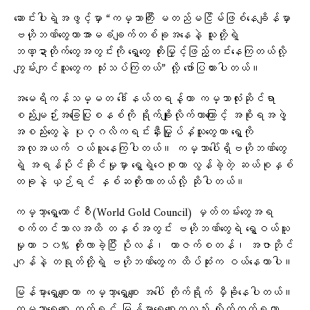
ဆောင်းပါးရဲ့အဖွင့်မှာ “ကမ္ဘာကြီး မတည်မငြိမ်ဖြစ်နေချိန်မှာ
ဗဟိုဘဏ်တွေဟာအာမခံချက်တစ်ခုအနေနဲ့ သူတို့ရဲ့
ဘဏ္ဍာတိုက်တွေအတွင်းကို ရွှေတွေ တိုးမြှင့်ဖြည့်တင်းနေကြတယ်လို့
ကျွမ်းကျင်သူတွေက သုံးသပ်ကြတယ်” လို့ ဖော်ပြထားပါတယ်။
အမေရိကန်သမ္မတ ဒေါ်နယ်ထရန့်ဟာ ကမ္ဘာလုံးဆိုင်ရာ
စည်းမျဉ်းအခြေပြုစနစ်ကို ရိုက်ချိုးလိုက်တာကြောင့် အစိုးရအဖွဲ့
အစည်းတွေနဲ့ ပုဂ္ဂလိကရင်းနှီးမြှုပ်နှံသူတွေဟာ ရွှေကို
အလုအယက် ဝယ်ယူနေကြပါတယ်။ ကမ္ဘာပေါ်ရှိဗဟိုဘဏ်တွေ
ရဲ့ အရန်ပိုင်ဆိုင်မှုမှာ ရွှေရဲ့ဝေစုဟာ လွန်ခဲ့တဲ့ ဆယ်စုနှစ်
တခုနဲ့ ယှဉ်ရင် နှစ်ဆတိုးလာတယ်လို့ ဆိုပါတယ်။
ကမ္ဘာ့ရွှေကောင်စီ(World Gold Council) မှတ်တမ်းတွေအရ
စက်တင်ဘာလအထိ တနှစ်အတွင်း ဗဟိုဘဏ်တွေရဲ ရွှေဝယ်ယူ
မှုဟာ ၁၀% တိုးလာခဲ့ပြီး ပိုလန်၊ ကာဇက်စတန်၊ အဇာဘိုင်
ဂျန်နဲ့ တရုတ်တို့ရဲ့ ဗဟိုဘဏ်တွေက ထိပ်ဆုံးက ဝယ်နေတာပါ။
မြန်မာ့ရွှေစျေးဟာ ကမ္ဘာ့ရွှေစျေး အပေါ် တိုက်ရိုက် မှီခိုနေပါတယ်။
ကမ္ဘာ့ရွှေစျေး တက်ရင် မြန်မာ့ရွှေစျေးကလည်း လိုက်တက်ရတာ