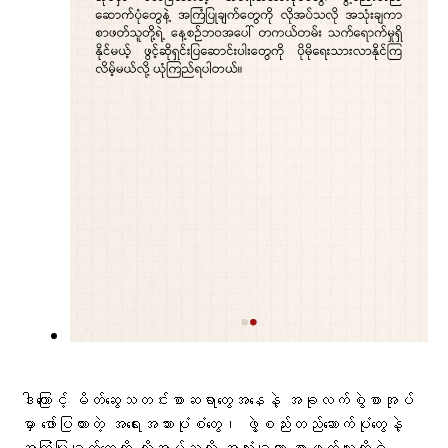
ဒါကြောင့် မိတ်ဆွေသတင်းစာဆရာတွေအနေနဲ့ အခုလက်စွဲစာအုပ်
မှာ ဖော်ပြထားတဲ့ အရေးအသားပုံစံတွေ၊ ဖွဲ့စည်းတည်ဆောက်ပုံတွေနဲ့