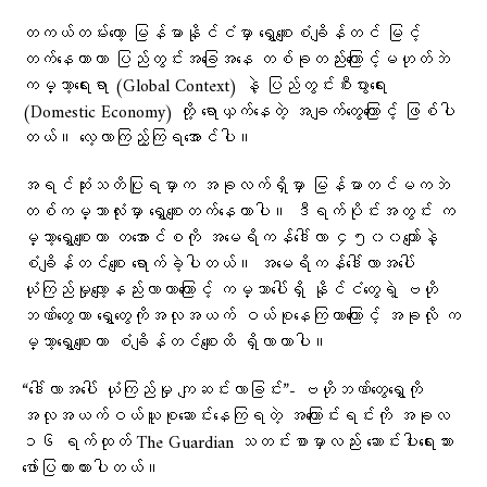
တကယ်တမ်းတော့ မြန်မာနိုင်ငံမှာ ရွှေစျေးစံချိန်တင် မြင့်
တက်နေတာဟာ ပြည်တွင်းအခြေအနေ တစ်ခုတည်းကြောင့်မဟုတ်ဘဲ
ကမ္ဘာ့ရေးရာ (Global Context) နဲ့ ပြည်တွင်းစီးပွားရေး
(Domestic Economy) တို့ ရောယှက်နေတဲ့ အချက်တွေကြောင့် ဖြစ်ပါ
တယ်။ လေ့လာကြည့်ကြရအောင်ပါ။
အရင်ဆုံးသတိပြုရမှာက အခုလက်ရှိမှာ မြန်မာတင်မကဘဲ
တစ်ကမ္ဘာလုံးမှာ ရွှေစျေးတက်နေတာပါ။ ဒီရက်ပိုင်းအတွင်း က
မ္ဘာ့ရွှေစျေးဟာ တအောင်စကို အမေရိကန်ဒေါ်လာ ၄၅၀၀ကျော်နဲ့
စံချိန်တင်စျေး ရောက်ခဲ့ပါတယ်။ အမေရိကန်ဒေါ်လာအပေါ်
ယုံကြည်မှုလျော့နည်းလာတာကြောင့် ကမ္ဘာပေါ်ရှိ နိုင်ငံတွေရဲ့ ဗဟို
ဘဏ်တွေဟာ ရွှေတွေကိုအလုအယက် ဝယ်စုနေကြတာကြောင့် အခုလို က
မ္ဘာ့‌ရွှေစျေးဟာ စံချိန်တင်စျေးထိ ရှိလာတာပါ။
“ဒေါ်လာအပေါ် ယုံကြည်မှု ကျဆင်းလာခြင်း”- ဗဟိုဘဏ်တွေရွှေကို
အလုအယက်ဝယ်ယူစုဆောင်းနေကြရတဲ့ အကြောင်းရင်းကို အခုလ
၁၆ ရက်ထုတ် The Guardian သတင်းစာမှာလည်း ဆောင်းပါးရေးသား
ဖော်ပြထားထားပါတယ်။