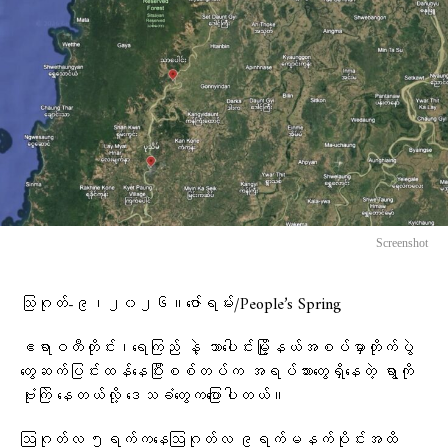
Screenshot
သြဂုတ်-၉၊၂၀၂၆။ဇော်ရမ်း/People’s Spring
ဧရာဝတီတိုင်း၊ရေကြည် နဲ့ သာပေါင်းမြို့နယ်အစပ်မှာတိုက်ပွဲ
တွေဆက်ပြင်းထန်နေပြီးစစ်တပ်က အရပ်သားတွေရှိနေတဲ့ ရွာကို
ဗုံးကြဲ‌ နေတယ်လို့ ​ဒေသခံ​တွေက​ပြောပါတယ်။
ဩဂုတ်လ ၅ရက်ကနေဩဂုတ်လ ၉ရက်မနက်ပိုင်းအထိ