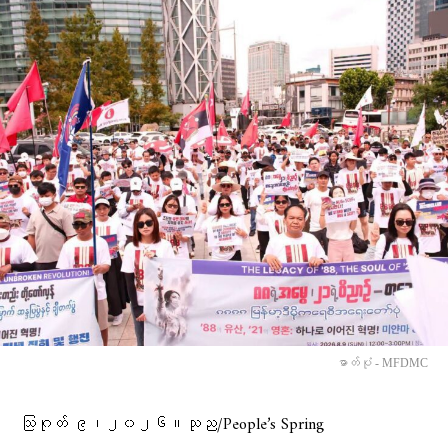
ဓာတ်ပုံ - MFDMC
သြဂုတ် ၉၊၂၀၂၆။သုည/People’s Spring