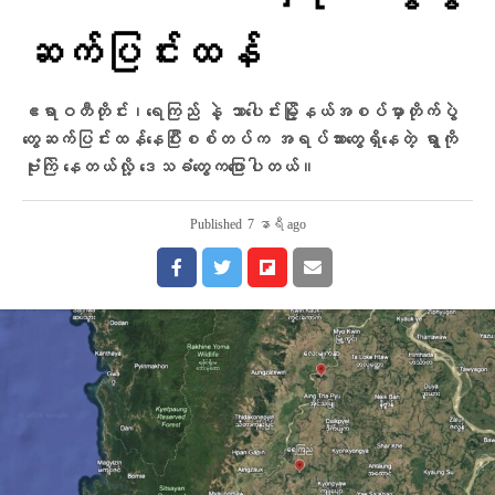
ဆက်ပြင်းထန်
ဧရာဝတီတိုင်း၊ရေကြည် နဲ့ သာပေါင်းမြို့နယ်အစပ်မှာတိုက်ပွဲ
တွေဆက်ပြင်းထန်နေပြီးစစ်တပ်က အရပ်သားတွေရှိနေတဲ့ ရွာကို
ဗုံးကြဲ‌ နေတယ်လို့ ​ဒေသခံ​တွေက​ပြောပါတယ်။
Published
7 နာရီ ago