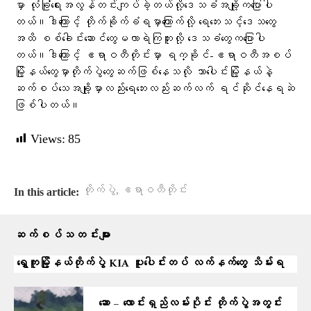
မှာ လုံခြုံရေးအလွန်တင်းကျပ်ခဲ့တယ်လို့​ဒေသခံအချို့က​ပြောပါ
တယ်။ဒါ​ကြောင့် တိုက်ခိုက်ခံရမှာကြောက်လို့ ရေဘေးသင့်ဒေသတွေ
အထိ စစ်ခေါင်းဆောင်တွေမလာရဲကြဘူးလို့ ဒေသခံတွေကပြောပါ
တယ်။ဒါ​ကြောင့် ဧရာဝတီတိုင်းမှာ ရက္ခိုင်-ဧရာဝတီအစပ်
မြို့နယ်​တွေမှာတိုက်ပွဲတွေဆက်ဖြစ်နေသလို သာ​​ပေါင်းမြိို့နယ်နဲ့
ဆက်စပ်​သေအချို့မှာလည်းရေဘေးလည်းဆက်လက် ရင်ဆိုင်နေရဆဲ
ဖြစ်ပါတယ်။
Views:
85
,
တိုက်ပွဲ
ဧရာဝတီတိုင်း
In this article:
ဆက်စပ်သတင်းများ
ရွှေကူမြို့နယ်တိုက်ပွဲ KIA ပူးပေါင်းတပ် လက်နက်တွေ သိမ်းရ
ဆော – လောင်းရှည်လမ်းပိုင်း တိုက်ပွဲအတွင်း