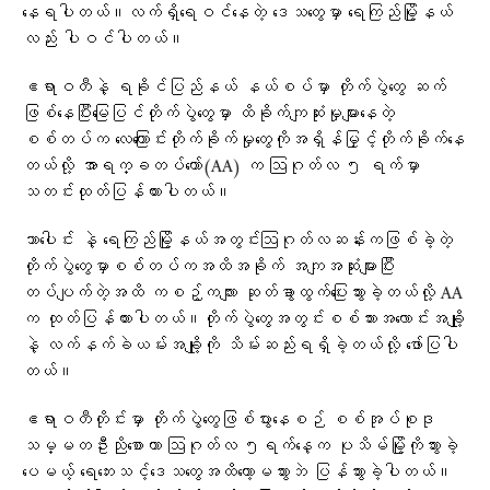
နေရပါတယ်။လက်ရှိရေဝင်နေတဲ့ ဒေသတွေမှာ ရေကြည်မြို့နယ်
လည်း ပါဝင်ပါတယ်။
ဧရာဝတီနဲ့ ရခိုင်ပြည်နယ် နယ်စပ်မှာ တိုက်ပွဲတွေ ဆက်
ဖြစ်နေပြီးမြေပြင်တိုက်ပွဲတွေမှာ ထိခိုက်ကျဆုံးမှုများနေတဲ့
စစ်တပ်က လေကြောင်းတိုက်ခိုက်မှုတွေကိုအရှိန်မြှင့်တိုက်ခိုက်နေ
တယ်လို့ အာရက္ခတပ်တော်(AA) က ဩဂုတ်လ ၅ ရက်မှာ
သတင်းထုတ်ပြန်ထားပါတယ်။
သာပေါင်း နဲ့ ရေကြည်မြို့နယ်အတွင်းဩဂုတ်လဆန်းကဖြစ်ခဲ့တဲ့
တိုက်ပွဲတွေမှာစစ်တပ်ကအထိအခိုက် အကျအဆုံးများပြီး
တပ်ပျက်တဲ့အထိ ကစဉ့်ကလျား ဆုတ်ခွာထွက်ပြေးသွားခဲ့တယ်လို့ AA
က ထုတ်ပြန်ထားပါတယ်။တိုက်ပွဲတွေအတွင်းစစ်သားအလောင်းအချို့
နဲ့ လက်နက်ခဲယမ်းအချို့ကို သိမ်းဆည်းရရှိခဲ့တယ်လို့ ​ဖော်ပြပါ
တယ်။
ဧရာဝတီတိုင်းမှာ တိုက်ပွဲတွေဖြစ်ပွားနေစဉ် စစ်အုပ်စုဒု
သမ္မတဦးညိုစောဟာ ဩဂုတ်လ ၅ရက်နေ့က ပုသိမ်မြို့ကိုသွားခဲ့​
ပေမယ့် ရေဘေးသင့်‌ဒေသတွေအထိ​တော့မသွားဘဲ ပြန်သွားခဲ့ပါတယ်။