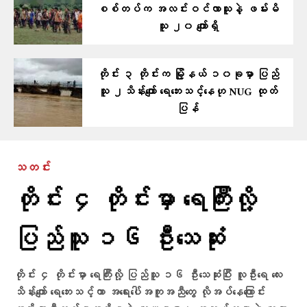
စစ်တပ်က အလင်းဝင်လာသူနဲ့ ဖမ်းမိ
သူ ၂၀ ကျော်ရှိ
တိုင်း ၃ တိုင်းက မြို့နယ် ၁၀ခုမှာ ပြည်
သူ ၂သိန်းကျော် ရေဘေးသင့်နေဟု NUG ထုတ်
ပြန်
သတင်း
တိုင်း ၄ တိုင်းမှာ ရေကြီးလို့
ပြည်သူ ၁၆ ဦးသေဆုံး
တိုင်း ၄ တိုင်းမှာ ရေကြီးလို့ ပြည်သူ ၁၆ ဦးသေဆုံးပြီး လူဦးရေ လေး
သိန်းကျော် ရေဘေးသင့်ကာ အရေးပေါ်အကူအညီတွေ လိုအပ်နေကြောင်း