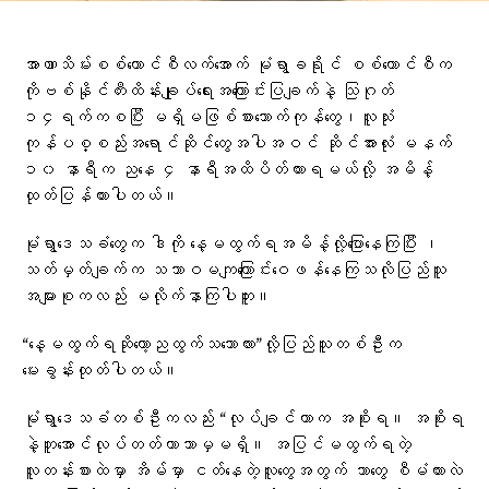
အာဏာသိမ်းစစ်​ကောင်စီလက်​အောက် မုံရွာခရိုင် စစ်​ကောင်စီက
ကိုဗစ်နိုင်တီးထိန်းချုပ်​ရေးအ​ကြောင်းပြချက်နဲ့ သြဂုတ်
၁၄ရက်ကစပြီး မရှိမဖြစ်စား​သောက်ကုန်​တွေ၊လူသုံး
ကုန်ပစ္စည်းအ​ရောင်ဆိုင်​တွေအပါအဝင် ဆိုင်အားလုံး မနက်
၁၀ နာရီက ည​နေ ၄ နာရီအထိပိတ်ထားရမယ်လို့ ​အမိန့်
ထုတ်ပြန်ထားပါတယ်။
မုံရွာ​ဒေသခံ​တွေက ဒါကို ​နေ့မထွက်ရအမိန့်လို့​ပြော​နေကြပြီး ၊
သတ်မှတ်ချက်က သဘာဝမကျ​ကြောင်း​ဝေဖန်​နေကြသလိုပြည်သူ​
အများစုကလည်း မလိုက်နာကြပါဘူး။
“နေ့မထွက်ရဆိုတော့ညထွက်သဘောလား”လို့ပြည်သူတစ်ဦးက​​
မေးခွန်းထုတ်ပါတယ်။
မုံရွာ​ဒေသခံတစ်ဦးကလည်း “လုပ်ချင်တာက အစိုးရ။ အစိုးရ
နဲ့တူအောင်လုပ်တတ်တာဘာမှမရှိ။ အပြင်မထွက်ရတဲ့
လူတန်းစားထဲမှာ အိမ်မှာ ငတ်နေတဲ့လူတွေအတွက် ဘာတွေ စီမံထားလဲ