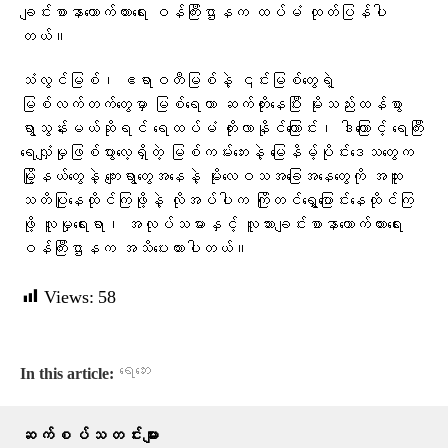
ချင်းစာနာထောက်ထားရေး ဝန်ကြီးဌာနက ထပ်မံ ထုတ်ပြန်ပါ
တယ်။
သံလွင်မြစ်၊ ဧရာဝတီမြစ်နဲ့ ၎င်းမြစ်တွေရဲ့
မြစ်လက်တက်တွေမှာ မြစ်ရေဟာ ဆက်တိုးနေပြီး မိုးသည်းထန်စွာ
ရွာသွန်းမယ်ဆိုရင် ရေထပ်မံ တိုးလာနိုင်ကြောင်း၊ ဒါကြောင့် ရေကြီး
ရေလျှံမှုဖြစ်ပွားလေ့ရှိတဲ့ မြစ်ကမ်းဘေးနဲ့ မြေနိမ့်ပိုင်းဒေသတွေက
မြို့နယ်တွေနဲ့ ကျေးရွာတွေအနေနဲ့ မိုးလေဝသအခြေအနေတွေကို အထူး
သတိပြုနေထိုင်ကြဖို့နဲ့ လိုအပ်ပါက ကြိုတင်ရွှေ့ပြောင်းနေထိုင်ကြ
ဖို့ လူမှုရေးရာ၊ အလုပ်သမားနှင့် လူသားချင်းစာနာထောက်ထားရေး
ဝန်ကြီးဌာနက အသိပေးထားပါတယ်။
Views:
58
ရေဘေး
In this article:
ဆက်စပ်သတင်းများ