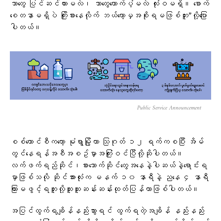
ဘာတွေ ပြင်ဆင်ထားမလဲ၊ ဘာတွေထောက်ပံ့မလဲ လုံးဝမရှိ။ စောက်
စေတနာမရှိပဲ ကြိုးစားနေလိုက် ဘယ်တော့မှအစိုးရမဖြစ်ဘူး”လို့​ပြော
ပါတယ်။
Public Service Announcement
စစ်​ကောင်စီက​တော့ မုံရွာမြို့ဟာ သြဂုတ် ၁၂ ရက်ကစပြီး အိမ်
တွင်​နေရန်အစီအစဥ်မှာအကြုံးဝင်ပြီလို့ဆိုပါတယ်။
လက်ဖက်ရည်ဆိုင်၊စား​သောက်ဆိုင်​တွေအ​နေနဲ့ပါဆယ်နဲ့​ရောင်းရ
မှာဖြစ်သလို ဆိုင်အားလုံးက မနက် ၁၀ နာရီနဲ့ ည​နေ ၄ နာရီ
ကြားမဖွင့်ရဘူးလို့ထူးထူးဆန်းဆန်းထုတ်ပြန်တာဖြစ်ပါတယ်။
အပြင်ထွက်ရချိန်နည်းသွားရင် ထွက်ရတဲ့အချိန် နည်းနည်း