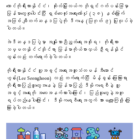
တောင်ကိုရီးယားနိုင်ငံ၊ ဆိုးလ်မြို့လယ်က ဘိုရှင်းဂတ်ပန်းခြံမှာ
မြန်မာတွေစုပေါင်းပြီး ရှစ်လေးလုံးအရေးတော်ပုံ (၃၈) နှစ်မြောက်
အဖြစ် ချီတက်ဆန္ဒပြပွဲကို ဒီကနေ့ (သြဂုတ် ၉) ပြုလုပ်ခဲ့
ပါတယ်။
အဲဒီဆန္ဒပြပွဲမှာ အမျိုးသားညီညွတ်ရေးအစိုးရ၊ ကိုရီးယား
သမ္မတနိုင်ငံဆိုင်ရာ မြန်မာကိုယ်စားလှယ် ဦးရန်နိုင်
ထွန်းလည်း တက်ရောက်ခဲ့ပါတယ်။
ကိုရီးယားနိုင်ငံ လူ့အခွင့်အရေးအထူးသံတမန် အီဆောင်
ဟွန်း(Lee Seonghoon) လည်း တက်ရောက်ပြီး မိန့်ခွန်း ပြောကြားရာ
ကိုရီးယားပြည်သူတွေအနေနဲ့ မြန်မာပြည် ဒီမိုကရေစီနဲ့ လူ့
အခွင့်အရေးကို အလေးအနက်ထားပါကြောင်း၊ ပြည်သူတွေနဲ့အတူ
ရပ်တည်နေပါကြောင်း၊ ဒီမိုကရေစီရေးအတွက် အားမလျှော့ကြဖို့ ပြော
ကြားခဲ့ပါတယ်။