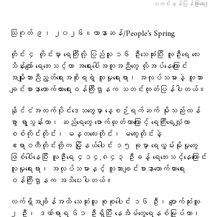
သတင်းမှန်ပြန်ကြားရေး)
သြဂုတ် ၉၊ ၂၀၂၆။ဟာနာဆန်/People’s Spring
တိုင်း ၄ တိုင်းမှာ ရေကြီးလို့ ပြည်သူ ၁၆ ဦးသေဆုံးပြီး လူဦးရေ လေး
သိန်းကျော် ရေဘေးသင့်ကာ အရေးပေါ်အကူအညီတွေ လိုအပ်နေကြောင်း
အမျိုးသားညီညွတ်ရေးအစိုးရရဲ့ လူမှုရေးရာ၊ အလုပ်သမားနဲ့ လူသား
ချင်းစာနာထောက်ထားရေးဝန်ကြီးဌာနက သတင်းထုတ်ပြန်ပါတယ်။
နိုင်ငံအထက်ပိုင်းဒေသတွေမှာ နေ့စဉ်ရက်ဆက် မိုးသည်းထန်
စွာ ရွာသွန်းတာ၊ ဆည်ရေတွေ ဖောက်ထုတ်တာကြောင့် ရေကြီးရေလျှံကာ
စစ်ကိုင်းတိုင်း၊ မန္တလေးတိုင်း၊ မကွေးတိုင်းနဲ့
ဧရာဝတီတိုင်းတို့က မြို့နယ်ပေါင်း ၁၅ ခုမှာ ရေလွှမ်းမိုးမှုတွေ
ဖြစ်ပေါ်နေပြီး လူဦးရေ ၄၁၄,၈၄၃ ဦးခန့် ရေဘေးသင့်နေကြောင်း
လူမှုရေးရာ၊ အလုပ်သမားနှင့် လူသားချင်းစာနာထောက်ထားရေး
ဝန်ကြီးဌာနက အသိပေးပါတယ်။
လက်ရှိအချိန်အထိ သေဆုံးသူ စုစုပေါင်း ၁၆ ဦး၊ ပျောက်ဆုံးသူ
၂ ဦး၊ ဒဏ်ရာရ ၆၁ ဦးရှိပြီး နေအိမ်တွေရေနစ်မြုပ်တာ၊