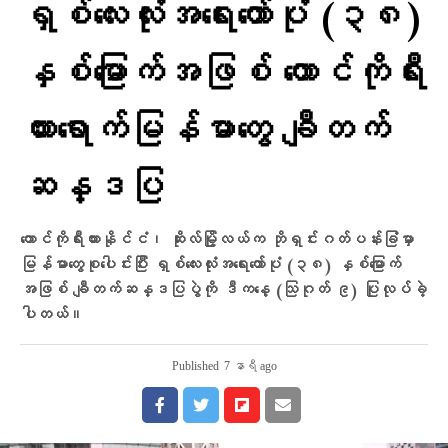
ရှစ်လေးလုံးအရေးတော်ပုံ (၃၈)
နှစ်မြောက်အဖြစ် တောင်ကိုရီး
ယားရောက်မြန်မာတွေ ချီတက်
ဆန္ဒပြ
တောင်ကိုရီးယားနိုင်ငံ၊ ဆိုးလ်မြို့လယ်က ဘိုရှင်းဂတ်ပန်းခြံမှာ
မြန်မာတွေစုပေါင်းပြီး ရှစ်လေးလုံးအရေးတော်ပုံ (၃၈) နှစ်မြောက်
အဖြစ် ချီတက်ဆန္ဒပြပွဲကို ဒီကနေ့ (သြဂုတ် ၉) ပြုလုပ်ခဲ့
ပါတယ်။
Published
7 နာရီ ago