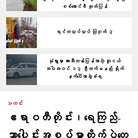
စစ်ကောင်စီ ထုတ်ပြန်
ရင်တလှပ်လှပ် သြဂုတ် ၃
မုံရွာမှာ ကားဆီတန်းပြန်လာတဲ့ လူငယ်
အပါအဝင် ၁၃ ဦးထက်မနည်း ရိုက်
နှက်ပေါ်တာဆွဲခံရ
သတင်း
ဧရာဝတီတိုင်း၊ရေကြည်-
သာ​ပေါင်းအစပ်မှာတိုက်ပွဲတွေ