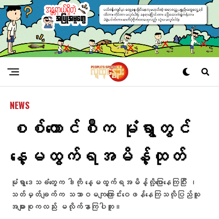
NEWS
စစ်​ကောင်စီက မုံရွာတွင်
နေ့မထွက်ရ​အမိန့်ထုတ်
မုံရွာ​ဒေသခံ​တွေက ဒါကို ​နေ့မထွက်ရအမိန့်လို့​ပြော​နေကြပြီး ၊
သတ်မှတ်ချက်က သဘာဝမကျ​ကြောင်း​ဝေဖန်​နေကြသလိုပြည်သူ​
အများစုကလည်း မလိုက်နာကြပါဘူး။