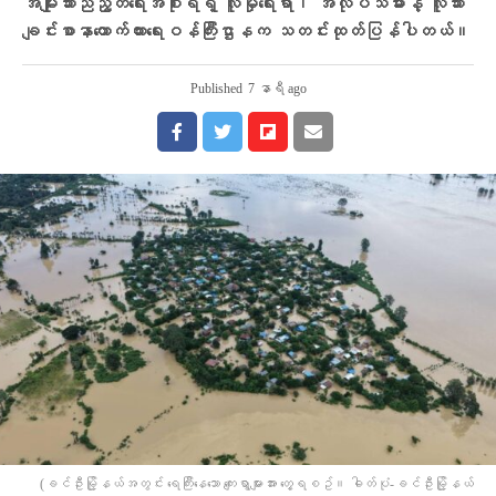
အမျိုးသားညီညွတ်ရေးအစိုးရရဲ့ လူမှုရေးရာ၊ အလုပ်သမားနဲ့ လူသား
ချင်းစာနာထောက်ထားရေးဝန်ကြီးဌာနက သတင်းထုတ်ပြန်ပါတယ်။
Published
7 နာရီ ago
(ခင်ဦးမြို့နယ်အတွင်း ရေကြီးနေသော ကျေးရွာများအား တွေ့ရစဥ်။ ဓါတ်ပုံ-ခင်ဦးမြို့နယ်