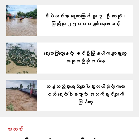
ဒီပဲယင်းမှာ ရေဘေးကြောင့် လူ ၇ ဦး သေဆုံး၊
ပြည်သူ ၂၅၀၀၀ ကျော် ရေဘေးသင့်
ရေဘေးကြုံတွေ့နေတဲ့ ခင်ဦးမြို့နယ်က ကျေးရွာတွေ
အကူအညီလိုအပ်နေ
တန့်ဆည်မှာ​ရေထဲ​မျောပါသွားတယ်ဆိုတဲ့ကလေး
ငယ် ရေထဲပါမသွားဘဲ အသက်ရှင်လျက်
ပြန်​တွေ့
သတင်း