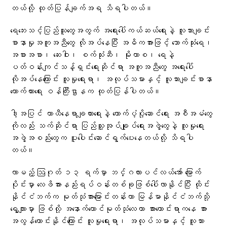
တယ်လို့ ထုတ်ပြန်ချက်အရ သိရပါတယ်။
ရေဘေးသင့်ပြည်သူတွေအတွက် အရေးပေါ်ကယ်ဆယ်ရေးနဲ့ လူသားချင်း
စာနာမှုအကူအညီတွေ လိုအပ်နေပြီး အဓိကအားဖြင့် သောက်သုံးရေ၊
အစားအစာ၊ ဆေးဝါး၊ စက်သုံးဆီ၊ မိုးကာစ၊ ရေနဲ့
ပတ်ဝန်းကျင်သန့်ရှင်းရေးဆိုင်ရာ အကူအညီတွေ အရေးပေါ်
လိုအပ်နေကြောင်း လူမှုရေးရာ၊ အလုပ်သမားနှင့် လူသားချင်းစာနာ
ထောက်ထားရေး ဝန်ကြီးဌာနက ထုတ်ပြန်ပါတယ်။
ဒါ့အပြင် ယာယီနေရာချထားရေးနဲ့ ထောက်ပံ့ပို့ဆောင်ရေး အစီအမံတွေ
ကိုလည်း သက်ဆိုင်ရာ ပြည်သူ့အုပ်ချုပ်ရေးအဖွဲ့တွေနဲ့ လူမှုရေး
အဖွဲ့အစည်းတွေက ပူးပေါင်းဆောင်ရွက်ပေးနေတယ်လို့ သိရပါ
တယ်။
လာမည့် ဩဂုတ် ၁၃ ရက်မှာ ဘင်္ဂလားပင်လယ်အော် မြောက်
ပိုင်းမှာ လေဖိအားနည်းရပ်ဝန်းတစ်ခုဖြစ်ပေါ်လာနိုင်ပြီး ထိုင်း
နိုင်ငံဘက်က မုတ်သုံအားမြောင်းတန်းဟာ မြန်မာနိုင်ငံဘက်သို့
ရွေ့လျားမှာ ဖြစ်လို့ အနောက်တောင်မုတ်သုံလေဟာ အားကောင်းရာကနေ အား
အလွန်ကောင်းနိုင်ကြောင်း လူမှုရေးရာ၊ အလုပ်သမားနှင့် လူသား