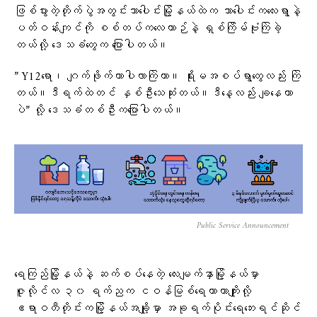
ဖြစ်ပွားတဲ့တိုက်ပွဲအတွင်းသာပေါင်းမြို့နယ်ထဲက သာပေါင်းကလေးရွာနဲ့
ပတ်ဝန်းကျင်ကို စစ်တပ်ကလေယာဉ်နဲ့ ရှစ်ကြိမ်ဗုံးကြဲခဲ့
တယ်လို့ ဒေသ‌ခံတွေက ပြောပါတယ်။
” Y12ရော၊ ဂျက်ဖိုက်တာပါလာကြဲတာ။ ရိုးမအစပ်ရွာတွေလည်း ကြဲ
တယ်။ဒီရက်ထဲတင် နှစ်ဦးသေဆုံးတယ်။ဒီနေ့လည်း ချနေတာ
ပဲ” လို့ ဒေသခံတစ်ဦးကပြောပါတယ်။
Public Service Announcement
ရေကြည်မြို့နယ်နဲ့ ဆက်စပ်နေတဲ့ လေးမျက်နှာမြို့နယ်မှာ
ဇူလိုင်လ ၃၀ ရက်ညက ငဝန်မြစ်ရေကာတာကျိုးလို့
ဧရာဝတီတိုင်းကမြို့နယ်အချို့မှာ အခုရက်ပိုင်းရေဘေးရင်ဆိုင်