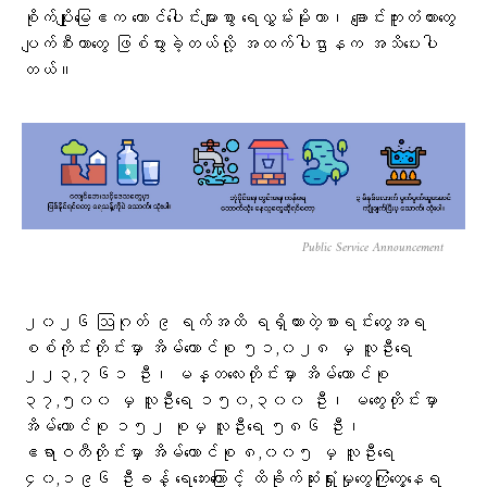
စိုက်ပျိုးမြေဧက ထောင်ပေါင်းများစွာ ရေလွှမ်းမိုးတာ၊ ချောင်းကူးတံတားတွေ
ပျက်စီးတာတွေ ဖြစ်ပွားခဲ့တယ်လို့ အထက်ပါဌာနက အသိပေးပါ
တယ်။
Public Service Announcement
၂၀၂၆ ဩဂုတ် ၉ ရက်အထိ ရရှိထားတဲ့စာရင်းတွေအရ
စစ်ကိုင်းတိုင်းမှာ အိမ်ထောင်စု ၅၁,၀၂၈ မှ လူဦးရေ
၂၂၃,၇၆၁ ဦး၊ မန္တလေးတိုင်းမှာ အိမ်ထောင်စု
၃၇,၅၀၀ မှ လူဦးရေ ၁၅၀,၃၀၀ ဦး၊ မကွေးတိုင်းမှာ
အိမ်ထောင်စု ၁၅၂ စုမှ လူဦးရေ ၅၈၆ ဦး၊
ဧရာဝတီတိုင်းမှာ အိမ်ထောင်စု ၈,၀၀၅ မှ လူဦးရေ
၄၀,၁၉၆ ဦးခန့် ရေဘေးကြောင့် ထိခိုက်ဆုံးရှုံးမှုတွေကြုံတွေ့နေရ