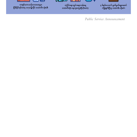
Public Service Announcement
တောင်ကိုရီးယားရောက် မြန်မာတွေက အရပ်ဝတ်လဲအစိုးရဟာ
အာဏာသိမ်းအစိုးရသာ ဖြစ်ကြောင်း၊ ရွေးကောက်ပွဲနဲ့လွှတ်တော်ဟာ ဒီမို
ကရေစီ အတုအယောင်သာ ဖြစ်ကြောင်း၊ မင်းအောင်လှိုင်ရဲ့ရက်တ
ရာ ငြိမ်းချမ်းရေးလုပ်ငန်းစဉ် ကျဆုံးကြောင်း၊ အာဆီယံအသင်းရဲ့
နောက်ဆုံး ဆုံးဖြတ်ချက်ကို ထောက်ခံကြောင်း၊ ကုလသမဂ္ဂဆိုင်ရာ
မြန်မာသံအမတ်ကြီး ဦးကျော်မိုးထွန်းအား ဆက်လက်ထောက်ခံကြောင်း
အချက် ၅ ချက်ကို ဆန္ဒဖော်ထုတ်ခဲ့ပါတယ်။
ဒါ့အပြင် နိုင်ငံတကာ အသိုက်အဝန်းမှ တရားမဝင် စစ်
ကောင်စီအား ငြင်းပယ်ဖို့၊ စစ်ကောင်စီ အကျိုးပွားစေမယ့် စီးပွားရေး
နဲ့ လက်နက်ရောင်းဝယ်မှုတွေ ပိတ်ဆို့ဖို့၊ တရားဝင် ပြည်သူ့
အင်အားစုတွေ ဖြစ်တဲ့ NUG နဲ့ SCEF ကို အသိအမှတ်ပြုဖို့၊
ကုလသမဂ္ဂဆိုင်ရာ မြန်မာသံအမတ်ကြီး ဦးကျော်မိုးထွန်းအား
ထောက်ခံပေးဖို့၊ လူသားချင်းစာနာမှု အကူအညီတွေ တိုးမြှင့်ဖို့