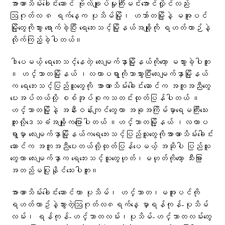
အာဏာသိမ်းခေါင်းဆောင် ဗိုလ်ချုပ်မှုးကြီးမင်းအောင်လှိုင်လည်း
ဩဂုတ်လ ၈ ရက်နေ့က ပုသိမ်မြို့၊ ဟသာ်တမြို့နဲ့ မအူပင်
မြို့​တွေကိုသွား ရောက်ခဲ့ပြီး ‌ရေဘေးသင့်မြို့နယ်အချို့ကို ရဟတ်ယာဉ်နဲ့
လိုက်ကြည့်ခဲ့ပါတယ်။
ဒါ​ပေမယ့် ​ရေ​ဘေးသင့်​​နေတဲ့ လေးမျက်နှာမြို့နယ်ကို​တော့ မသွားခဲ့ပါဘူး
။ ဟင်္သာတမြို့နယ် ၊လဟာပရွာကိုသာသွားပြီးလေးမျက်နှာမြို့နယ်
က ​ရေ​ဘေးသင့်ပြည်သူ​တွေကို အာဏာသိမ်း​ခေါင်း​ဆောင်က အကူအညီ​တွေ​
ပေးအပ်တယ်လို့ စစ်အုပ်စုကသတင်းထုတ်ပြန်ပါတယ် ။
ဟင်္သာတမြို့နဲ့ အနီးဝန်းကျင်​တွေဟာ ​အခုအကြိမ်မှာရေမကြီး​သေး
ဘူးလို့​ဒေသခံအချို့က​ပြောပါတယ် ။ဟင်္သာတမြို့နယ် ၊လဟာပ
ရွာမှာ​ ​လေးမျက်နှာမြို့နယ်ကရေ​ဘေးသင့်ပြည်သူ​တွေကိုအာဏာသိမ်း​ခေါင်း​
ဆောင်က အကူအညီ​ပေးတယ်လို့ထုတ်ပြန်​​ပေမယ့် အဆိုပါ ပြည်သူ​
တွေဟာ ​လေးမျက်နှာက ​ရေ​ဘေးသင့်သူ​တွေဟုတ်၊မဟုတ်ကို​တော့ သီးခြား
အတည်မပြုနိုင်​သေးပါဘူး။
အာဏာသိမ်း​ခေါင်း​ဆောင်ဟာ ပုသိမ်၊ ဟင်္သာတ၊မအူပင်ကို
ရဟတ်ယာဥ်နဲ့သွားတဲ့ဩဂုတ်လ၈ရက်နေ့ ​မှာရန်ကုန်-ပုသိမ်
လမ်း၊ ရန်ကုန်-ဟင်္သာတလမ်း၊ပုသိမ်-ဟင်္သာတလမ်းတွေ