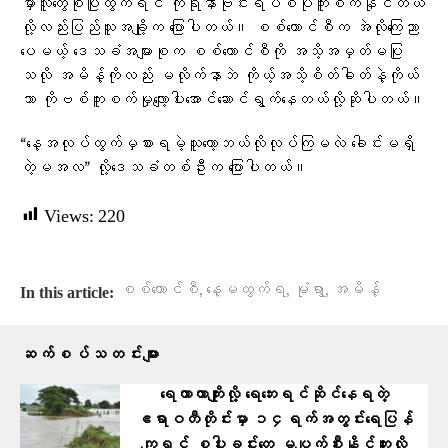
မှာလူ​တွေစုံပြုံထွက်ရင် ကိုရိုနာဗိုင်းရပ်စပိုကူးစက်နိုင်တယ်
လို့လည်း​ပြည်သူအချို့က​ ပြောပါတယ်။ စစ်​ကောင်စီက အဲလို​ကြေညာ​
ပေမယ့် ​ဒေသခံအများစုက စစ်​ကောင်စီကို အသိ့အမှတ်မပြု
သလို အမိန့်ကိုလည်း မလိုက်နာဘဲ ကိုယ့်အသိ့စိတ်ဓါတ်နဲ့ကိုယ်
သာ ကိုဗစ်ကူးစက်မှု​လျော့ပါး​အောင်​ဆောင်ရွက်​နေတယ်လို့ဆိုပါတယ်။
“နေ့အလုပ်ထွက်မှစားရမဲ့သူတော့ဘယ်လိုလုပ်ကြမလဲ ခေါင်းမရှိ
တဲ့မအလ” လို့​ဒေသခံတစ်ဦးက​ ပြောပါတယ်။
Views:
220
,
,
,
စစ်ကောင်စီ
နေ့မထွက်ရ
မုံရွာ
အမိန့်
In this article:
ဆက်စပ်သတင်းများ
ရေကာတာကျိုးလို့ ရေဘေးရင်ဆိုင်နေရတဲ့
ဧရာဝတီတိုင်းမှာ ၁၄ရက်အတွင်းရေပြန်
ကျရင် စပါးခင်းတွေ မပျက်စီးနိုင်ဘူးလို့