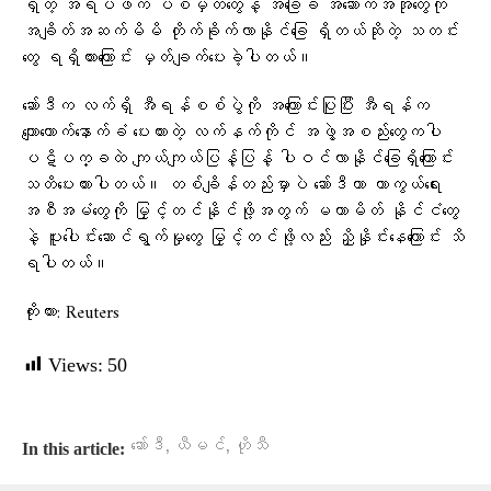
ရှိတဲ့ အရပ်ဖက် ပစ်မှတ်တွေနဲ့ အခြေခံ အဆောက်အအုံတွေကို
အချိတ်အဆက်မိမိ တိုက်ခိုက်လာနိုင်ခြေ ရှိတယ်ဆိုတဲ့ သတင်း
တွေ ရရှိထားကြောင်း မှတ်ချက်ပေးခဲ့ပါတယ်။
ဆော်ဒီက လက်ရှိ အီရန်စစ်ပွဲကို အကြောင်းပြုပြီး အီရန်က
ကျောထောက်နောက်ခံ ပေးထားတဲ့ လက်နက်ကိုင် အဖွဲ့အစည်းတွေကပါ
ပဋိပက္ခထဲ ကျယ်ကျယ်ပြန့်ပြန့် ပါဝင်လာနိုင်ခြေရှိကြောင်း
သတိပေးထားပါတယ်။ တစ်ချိန်တည်းမှာပဲ ဆော်ဒီဟာ ကာကွယ်ရေး
အစီအမံတွေကို မြှင့်တင်နိုင်ဖို့အတွက် မဟာမိတ် နိုင်ငံတွေ
နဲ့ ပူးပေါင်းဆောင်ရွက်မှုတွေ မြှင့်တင်ဖို့လည်း ညှိနှိုင်းနေကြောင်း သိ
ရပါတယ်။
ကိုးကား: Reuters
Views:
50
,
,
ဆော်ဒီ
ယီမင်
ဟိုသီ
In this article: