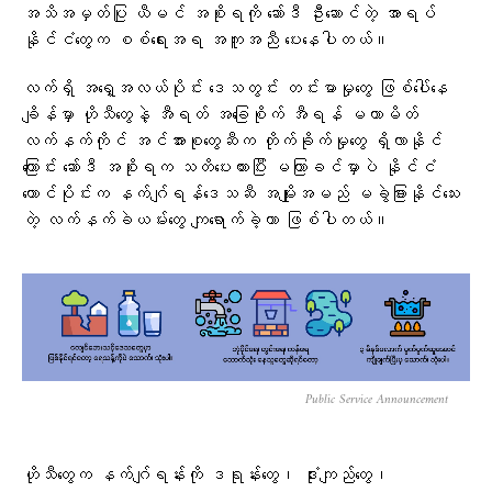
အသိအမှတ်ပြု ယီမင် အစိုးရကို ဆော်ဒီ ဦးဆောင်တဲ့ အာရပ်
နိုင်ငံတွေက စစ်ရေးအရ အကူအညီ ပေးနေပါတယ်။
လက်ရှိ အရှေ့အလယ်ပိုင်း ဒေသတွင်း တင်းမာမှုတွေ ဖြစ်ပေါ်နေ
ချိန်မှာ ဟိုသီတွေနဲ့ အီရတ် အခြေစိုက် အီရန် မဟာမိတ်
လက်နက်ကိုင် အင်အားစုတွေဆီက တိုက်ခိုက်မှုတွေ ရှိလာနိုင်
ကြောင်း ဆော်ဒီ အစိုးရက သတိပေးထားပြီး မကြာခင်မှာပဲ နိုင်ငံ
တောင်ပိုင်းက နက်ဂျ်ရန်ဒေသဆီ အမျိုးအမည် မခွဲခြားနိုင်သေး
တဲ့ လက်နက်ခဲယမ်းတွေ ကျရောက်ခဲ့တာ ဖြစ်ပါတယ်။
Public Service Announcement
ဟိုသီတွေက နက်ဂျ်ရန်းကို ဒရုန်းတွေ၊ ဒုံးကျည်တွေ၊