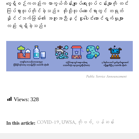
တွေ့ရှိစဉ်ကတည်းက ကာကွယ်ထိန်းချုပ်ရေးလုပ်ငန်းများကို တင်း
ကြပ်စွာလုပ်ကိုင်ခဲ့သည်။ ထိုသို့လုပ်ဆောင်ရာတွင် တရုတ်
နိုင်ငံဘက်ခြမ်း၏ အကူအညီနှင့် ပူးပေါင်းဆောင်ရွက်မှုများ
လည်း ရရှိခဲ့သည်။
Public Service Announcement
Views:
328
,
,
,
COVID-19
UWSA
ကိုဗစ်
ပန်ဆန်း
In this article: