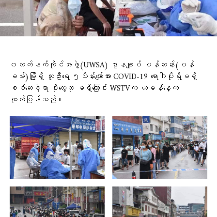
၀လက်နက်ကိုင်အဖွဲ့(UWSA) ဌာနချုပ် ပန်ဆန်း(ပန်
ခမ်း)မြို့ရှိ လူဦးရေ ၅သိန်းကျော်အား COVID-19 ရောဂါပိုးရှိမရှိ
စစ်ဆေးခဲ့ရာ ပိုးတွေ့သူ မရှိကြောင်း WSTVက ယမန်နေ့က
ထုတ်ပြန်သည်။