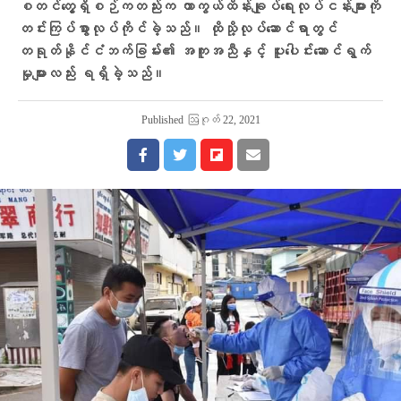
စတင်တွေ့ရှိစဉ်ကတည်းက ကာကွယ်ထိန်းချုပ်ရေးလုပ်ငန်းများကို
တင်းကြပ်စွာလုပ်ကိုင်ခဲ့သည်။ ထိုသို့လုပ်ဆောင်ရာတွင်
တရုတ်နိုင်ငံဘက်ခြမ်း၏ အကူအညီနှင့် ပူးပေါင်းဆောင်ရွက်
မှုများလည်း ရရှိခဲ့သည်။
Published
ဩဂုတ် 22, 2021