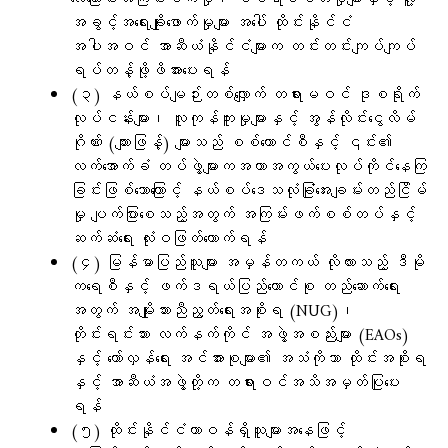
အခွင့်အရေးချိုးဖောက်မှုများ အပေါ် ထိုင်းနိုင်ငံ
အပါအဝင် အာဆီယံနိုင်ငံများက တင်းတင်းကျပ်ကျပ်
ရပ်တန့်ဖို့ဖိအားပေးရန်
(၃) နယ်စပ်မျဉ်းတစ်လျှောက် တရားမဝင် ဒုစရိုက်
လုပ်ငန်းများ၊ လူကုန်ကူးမှုများနှင့် အွန်လိုင်းငွေလိမ်
ဂိုဏ်း (ကျားဖြန့်) များသည် စစ်ကောင်စီနှင့် ၎င်း၏
လက်အောက်ခံ တပ်ဖွဲ့များကအကာအကွယ်ပေးလုပ်ကိုင်နေကြ
ခြင်းဖြစ်သောကြောင့် နယ်စပ်ဒေသလုံခြုံအေးချမ်းတည်ငြိမ်
မှု ပျက်ပြားစေသည့်အတွက် အကြမ်းဖက်စစ်တပ်နှင့်
ဆက်ဆံရေး လုံးဝဖြတ်တောက်ရန်
(၄) မြန်မာပြည်သူများ အမှန်တကယ် လိုလားသည့် ဒီမို
ကရေစီနှင့် ဖက်ဒရယ်ပြည်ထောင်စု တည်ဆောက်ရေး
အတွက် အမျိုးသားညီညွတ်ရေးအစိုးရ (NUG)၊
တိုင်းရင်းသား လက်နက်ကိုင် အဖွဲ့အစည်းများ (EAOs)
နှင့် တော်လှန်ရေး အင်အားစုများ၏ အသံကိုသာ ထိုင်းအစိုးရ
နှင့် အာဆီယံအဖွဲ့တို့က တရားဝင်အသိအမှတ်ပြုပေး
ရန်
(၅) ထိုင်းနိုင်ငံတာဝန်ရှိသူများအနေဖြင့်