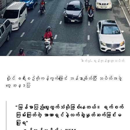
ဓါတ်ပုံ- ရန်ကုန်လူထုသပိတ်
လှိုင် ခရီးစဥ်ကိုကန့်ကွက်​ကြောင်း ဘန်နာချိတ်ပြီး သပိတ်အဖွဲ့​
တွေ ဆန္ဒပြ
“မြန်မာပြည်သွေးထွက်သံယိုဖြစ်နေတယ်။ ရက်စက်
ကြမ်းကြုတ်တဲ့ အာဏာရှင်နဲ့လက်ဆွဲနှုတ်ဆက်ခြင်းမ
ပြုရ”