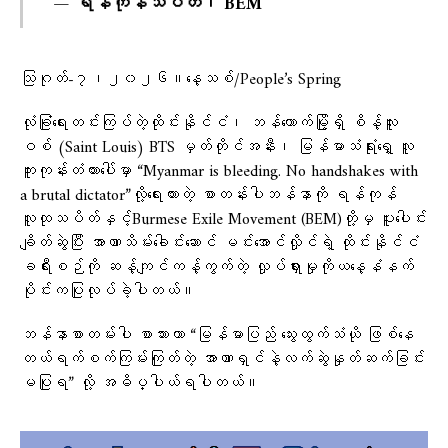
— ရန်ကုန်သပိတ်၊ BEM
သြဂုတ်-၇၊၂၀၂၆။​နေ့သစ်/People’s Spring
လုံခြုံရေးတင်းကြပ်တဲ့ထိုင်းနိုင်ငံ၊ ဘန်ကောက်မြို့ရှိ စိန့်လူး
ဝစ် (Saint Louis) BTS မှတ်တိုင်အနီး၊ မြန်မာသံရုံးရှေ့ လူ
ကူးကုန်းတံတားပေါ်မှာ “Myanmar is bleeding. No handshakes with
a brutal dictator”လို့​ရေးထားတဲ့ စာတန်းပါဘန်နာကို ရန်ကုန်
လူထုသပိတ်နှင့်Burmese Exile Movement (BEM)တို့မှ ပူးပေါင်း
ချိတ်ဆွဲပြီး အာဏာသိမ်း​ခေါင်း​ဆောင် မင်းအောင်လှိုင်ရဲ့ ထိုင်းနိုင်ငံ
ခရီးစဉ်ကို ဆန့်ကျင်ကန့်ကွက်တဲ့ လှုပ်ရှားမှုကိုယ​​နေ့နံနက်
ပိုင်းကပြုလုပ်ခဲ့ပါတယ်။
ဘန်နာစာတမ်းပါ စာသားဟာ “မြန်မာပြည် သွေးထွက်သံယို ဖြစ်နေ
တယ်ရက်စက်ကြမ်းကြုတ်တဲ့ အာဏာရှင်နဲ့လက်ဆွဲနှုတ်ဆက်ခြင်း
မပြုရ” လို့ အဓိပ္ပါယ်ရပါတယ်။