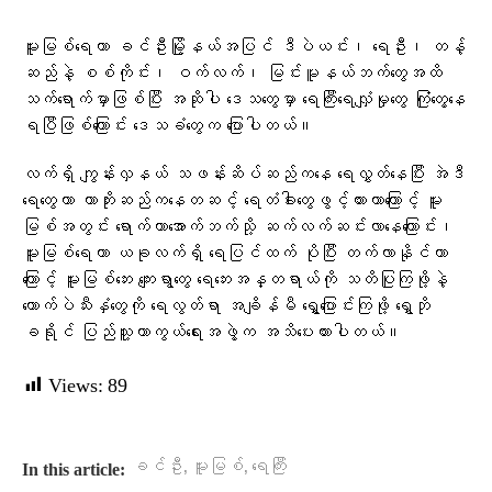
မူးမြစ်ရေဟာ ခင်ဦးမြို့နယ်အပြင် ဒီပဲယင်း၊ ရေဦး၊ တန့်
ဆည်နဲ့ စစ်ကိုင်း၊ ဝက်လက်၊ မြင်းမူနယ်ဘက်တွေအထိ
သက်ရောက်မှာဖြစ်ပြီး အဆိုပါ ဒေသတွေမှာ ရေကြီးရေလျှံမှုတွေ ကြုံတွေ့နေ
ရပြီဖြစ်ကြောင်း ဒေသခံတွေက ပြောပါတယ်​။
လက်ရှိ ကျွန်းလှနယ် သဖန်းဆိပ်ဆည်ကနေ ရေလွှတ်နေပြီး အဲဒီ
ရေတွေဟာ ကာဘိုးဆည်ကနေတဆင့် ရေတံခါးတွေဖွင့်ထားတာကြောင့် မူး
မြစ်အတွင်း ရောက်ကာအောက်ဘက်သို့ ဆက်လက်ဆင်းလာနေကြောင်း၊
မူးမြစ်ရေဟာ ယခုလက်ရှိ ရေပြင်ထက် ပိုပြီး တက်လာနိုင်တာ
ကြောင့် မူးမြစ်ဘေး ကျေးရွာတွေ ရေဘေးအန္တရာယ်ကို သတိပြုကြဖို့နဲ့
ကောက်ပဲသီးနှံတွေကို ရေလွတ်ရာ အချိန်မီ ရွှေ့ပြောင်းကြဖို့ ရွှေဘို
ခရိုင် ပြည်သူ့ကာကွယ်ရေးအဖွဲ့က အသိပေးထားပါတယ်။
Views:
89
,
,
ခင်ဦး
မူးမြစ်
ရေကြီး
In this article: