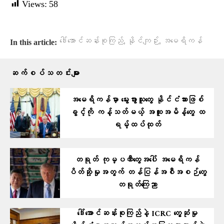
Views:
58
,
,
ဒေါ်အောင်ဆန်းစုကြည်
နိုင်ကျဉ်း
အမေရိကန်
In this article:
ဆက်စပ်သတင်းများ
အမေရိကန်မှာ မွေးဖွားသူတွေ နိုင်ငံသားဖြစ်
ခွင့်ကို ကန့်သတ်မယ့် အထူးအမိန့်တွေ ထ
ရမ့်ထပ်ထုတ်
တရုတ် ကုမ္ပဏီတွေအပေါ် အမေရိကန်
ပိတ်ဆို့မှုအတွက် တန်ပြန်အစီအစဉ်တွေ
တရုတ်ကြေညာ
ဒေါ်အောင်ဆန်းစုကြည်နဲ့ ICRC တွေ့ဆုံမှု