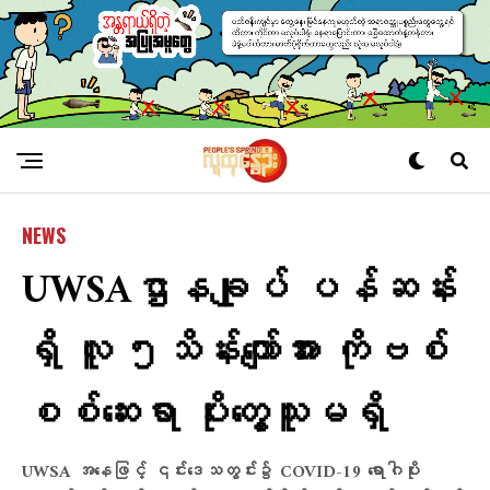
NEWS
UWSAဌာနချုပ် ပန်ဆန်း
ရှိ လူ ၅သိန်းကျော်အား ကိုဗစ်
စစ်ဆေးရာ ပိုးတွေ့သူမရှိ
UWSA အနေဖြင့် ၎င်းဒေသတွင်း၌ COVID-19 ရောဂါပိုး