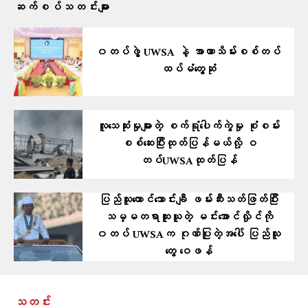
ဆက်စပ်သတင်းများ
၀တပ်ဖွဲ့ UWSA နဲ့ အာဏာသိမ်းစစ်တပ်
ထပ်မံတွေ့ဆုံ
လူသေဆုံးမှုများတဲ့ စက်ရုံပေါက်ကွဲမှု စုံစမ်း
စစ်ဆေးပြီးထုတ်ပြန်မယ်လို့ ဝ
တပ်UWSAထုတ်ပြန်
ပြည်သူထောင်သောင်းချီ ဖမ်းဆီးသတ်ဖြတ်ပြီး
သမ္မတရာထူးယူတဲ့ မင်းအောင်လှိုင်ကို
၀တပ် UWSAက ဂုဏ်ပြုတဲ့အပေါ် ပြည်သူ
တွေ ဝေဖန်
သတင်း