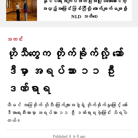
နိုင်ငံရေးအကျပ်အတည်းအပြုသဘောဆောင်တဲ့
အလှည့်အပြောင်းဖြစ်ပြီလို့ ကောက်ချက်မချဖို့
NLD သတိပေး
သတင်း
ဟိုသီတွေက တိုက်ခိုက်လို့ ဆော်
ဒီမှာ အရပ်သား ၁၁ ဦး
ဒဏ်ရာရ
ယီမင် အခြေစိုက် ဟိုသီ ပြောက်ကျားအဖွဲ့ရဲ့ တိုက်ခိုက်မှုကြောင့် ဆော်
ဒီအာရေးဘီးယားမှာ အရပ်သား ၁၁ ဦး ဒဏ်ရာရခဲ့ကြောင်း သိရပါ
တယ်။
Published
8 နာရီ ago