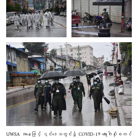
UWSA အနေဖြင့် ၎င်းဒေသတွင်း၌ COVID-19 ရောဂါပိုးစတင်