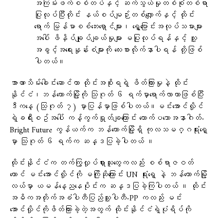
အကြမ်းဖက်စစ်တပ်နှင့် ဆက်သွယ်မှုတစ်စုံတစ်ရာ
ပြုလုပ်ပြီးတိုင်း နယ်စပ်မျဉ်းတစ်လျှောက်နှင့် ထိုင်း
ရောက် မြန်မာစစ်ဘေးရှောင်များ၊ ရွှေ့ပြောင်းအလုပ်သမားများ
အပေါ် ဖိနှိပ်ချုပ်ချယ်မှုများ မပြုလုပ်ရန်နှင့် လူ့
အခွင့်အရေးနှုန်းစံများကို လေးစားလိုက်နာပါရန် တို့ဖြစ်
ပါတယ်။
အာဏာသိမ်း​ခေါင်း​​ဆောင်ဟာ ထိုင်းအစိုးရရဲ့ ဖိတ်ကြားမှုနဲ့ ထိုင်း
နိုင်ငံ၊ဘန်​ကောက်မြို့ကို သြဂုတ် ၆ ရက်မှာ​ရောက်လာတာဖြစ်ပြီး
ဒီက​နေ့ (သြဂုတ် ၇) မှာပြန်မှာဖြစ်ပါတယ်။မင်း​အောင်လှိုင်
ရဲ့ခရီးစဥ်အ​ပေါ် ကန့်ကွက်ရှုတ်ချ​ကြောင်း ​တောက်ပ​သောအနာဂါတ်-
Bright Future ကွန်ယက်က ဘန်​ကောက်မြို့ရှိ ကုလသမဂ္ဂရုံး​ရှေ့
မှာ သြဂုတ် ၆ ရက်က ဆန္ဒပြခဲ့ပါတယ် ။
ထိုင်းနိုင်ငံက တက်ကြွလှုပ်ရှားသူ​တွေကလည်း စစ်ရာဇဝတ်​
ကောင် မင်း​​အောင်လှိုင်ကို မကြိုဆို​ကြောင်း UN ရုံး​ရှေ့ နဲ့ ဘန်​ကောက်မြို့
လယ်မှာ ယမန်​နေ့ည​နေပိုင်းက ဆန္ဒပြခဲ့ကြပါတယ် ။ ထိုင်း
အဓိကအတိုက်အခံပါတီပြည်သူ့ပါတီ-PP ကလည်း မင်း​
အောင်လှိုင်ကိုဖိတ်ကြားခဲ့တဲ့အတွက် ထိုင်းနိုင်ငံရဲ့ပုံရိပ်ကို