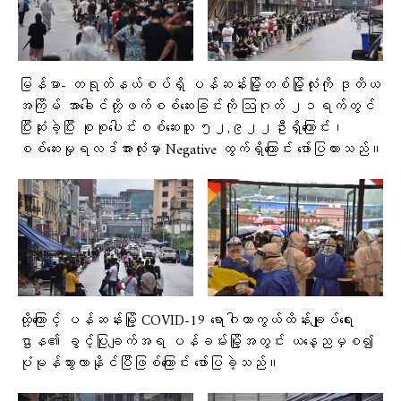
မြန်မာ- တရုတ်နယ်စပ်ရှိ ပန်ဆန်းမြို့တစ်မြို့လုံးကို ဒုတိယ
အကြိမ် အာခေါင်တို့ဖက်စစ်ဆေးခြင်းကို ဩဂုတ် ၂၁ရက်တွင်
ပြီးဆုံးခဲ့ပြီး စုစုပေါင်းစစ်ဆေးသူ ၅၂,၉၂၂ဦးရှိကြောင်း၊
စစ်ဆေးမှုရလဒ်အားလုံးမှာ Negative ထွက်ရှိကြောင်း ဖော်ပြထားသည်။
ထို့ကြောင့် ပန်ဆန်းမြို့ COVID-19 ရောဂါကာကွယ်ထိန်းချုပ်ရေး
ဌာန၏ ခွင့်ပြုချက်အရ ပန်ခမ်းမြို့အတွင်း ယနေ့ညမှစ၍
ပုံမုန်သွားလာနိုင်ပြီဖြစ်ကြောင်း ဖော်ပြခဲ့သည်။