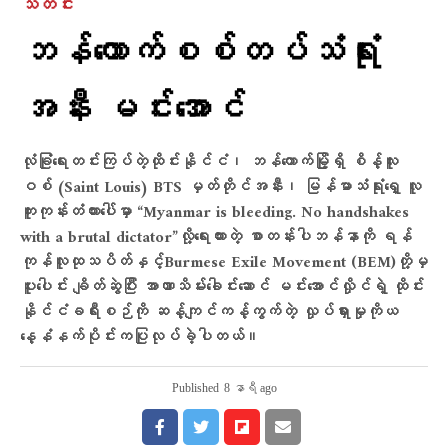
သတင်း
ဘန်​ကောက်စစ်တပ်သံရုံး
အနီး မင်း​အောင်
လုံခြုံရေးတင်းကြပ်တဲ့ထိုင်းနိုင်ငံ၊ ဘန်ကောက်မြို့ရှိ စိန့်လူး
ဝစ် (Saint Louis) BTS မှတ်တိုင်အနီး၊ မြန်မာသံရုံးရှေ့ လူ
ကူးကုန်းတံတားပေါ်မှာ “Myanmar is bleeding. No handshakes
with a brutal dictator”လို့​ရေးထားတဲ့ စာတန်းပါဘန်နာကို ရန်
ကုန်လူထုသပိတ်နှင့်Burmese Exile Movement (BEM)တို့မှ
ပူးပေါင်း ချိတ်ဆွဲပြီး အာဏာသိမ်း​ခေါင်း​ဆောင် မင်းအောင်လှိုင်ရဲ့ ထိုင်း
နိုင်ငံခရီးစဉ်ကို ဆန့်ကျင်ကန့်ကွက်တဲ့ လှုပ်ရှားမှုကိုယ​​
နေ့နံနက်ပိုင်းကပြုလုပ်ခဲ့ပါတယ်။
Published
8 နာရီ ago