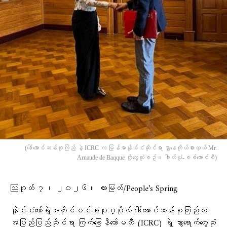
(​ဒေါ်​အောင်ဆန်းစုကြည် နဲ့ ICRC က မြန်မာနိုင်ငံဆိုင်ရာ ဌာ‌နေကိုယ်စားလှယ် Mr.
Arnaude de Baqque တို့​တွေ့ဆုံစဥ်။ ဓါတ်ပုံ-စစ်​ကောင်စီ)
ဩဂုတ် ၇၊ ၂၀၂၆။ ထားမြတ်/People’s Spring
နိုင်ငံတော်ရဲ့အတိုင်ပင်ခံပုဂ္ဂိုလ် ဒေါ်အောင်ဆန်းစုကြည်ထံ
အပြည်ပြည်ဆိုင်ရာ ကြက်ခြေနီကော်မတီ (ICRC) ရဲ့ သွားရောက်တွေ့ဆုံ