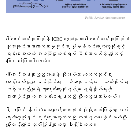
Public Service Announcement
ဒေါ်အောင်ဆန်းစုကြည်နဲ့ ICRC တွေ့ဆုံမှုဟာ ဒေါ်အောင်ဆန်းစုကြည်ထံ
လူသားချင်းစာနာထောက်ထားမှုဆိုင်ရာ ပုံမှန်ဝင်ရောက်တွေ့ဆုံခွင့်
ရရှိရေးအတွက် အစပြုမှုတစ်ရပ် ဖြစ်လာမယ်လို့ မျှော်လင့်
ကြောင်း ဖော်ပြထားပါတယ်။
ဒေါ်အောင်ဆန်းစုကြည်အနေနဲ့ လိုအပ်သော ဆေးဘက်ဆိုင်ရာ
စောင့်ရှောက်မှုများ ရရှိနိုင်ရေး၊ မိသားစုဝင်များ၊ သက်ဆိုင်ရာ
အဖွဲ့အစည်းများရဲ့ သွားရောက်တွေ့ဆုံခွင့်များ ရရှိနိုင်ရေးကို
အာဏာပိုင်များက အာမခံပေးရန်လည်း တိုက်တွန်းထားပါတယ်။
ဒါ့အပြင် နိုင်ငံရေးအကျဉ်းသားအားလုံးထံ ပိုမိုကျယ်ပြန့်စွာ ဝင်
ရောက်တွေ့ဆုံခွင့် ရရှိရေးအတွက်လည်း လမ်းဖွင့်ပေးနိုင်မယ်လို့
မျှော်လင့်ကြောင်း ထုတ်ပြန်ချက်မှာ ပါရှိပါတယ်။