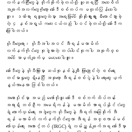
လက်နက်ကြီးတွေနဲ့ တိုက်ခိုက်ခဲ့တယ်လို့ ယူဆရပြီး အသေးစိတ်
အချက်အလက်တွေကိုတော့ ဆော်ဒီစစ်တပ်က မထုတ်ပြန်သေးပါ
ဘူး။ ဒဏ်ရာ ရသူတွေထဲမှာ အရေပြားပေါ် ဆိုးဆိုးရွားရွား မီးလောင်သွားခဲ့
တဲ့ ၄ နှစ်အရွယ် ကလေးငယ်လည်း ပါဝင်ခဲ့တယ်လို့ ဆော်ဒီက
ပြောပါတယ်။
ဟိုသီတွေရော၊ ဟိုသီအပါအဝင် အီရန်မဟာမိတ်
လက်နက်ကိုင်တွေ စုဖွဲ့ထားတဲ့ တပ်ပေါင်းစုကပါ အခုကိစ္စ
အပေါ် ဘာမှတ်ချက်မှ မပေးသေးပါဘူး။
ဆော်ဒီတွေနဲ့ ဟိုသီကြားမှာ ဆယ်စုနှစ်နဲ့ချီ ကြာညောင်းတဲ့ စစ်ရေး
တင်းမာမှုတွေ ရှိနေပြီး အခုတော့ အီရန်စစ်ပွဲနဲ့ပါ ရောထွေး ယှက်
နွှယ်လာနေတာ ဖြစ်ပါတယ်။
အစောပိုင်းမှာ အမည်မဖော်လိုသူ ဆော်ဒီ စစ်ဘက် ထိပ်တန်း
အရာရှိ တစ်ဦးက အမေရိကန်နဲ့ မဟာမိတ် အာရပ်နိုင်ငံတွေ
ရဲ့ ထောက်လှမ်းရေး အဖွဲ့တွေက ဟိုသီတွေနဲ့ အီရတ်အခြေစိုက် အီ
ရန် မဟာမိတ် လက်နက်ကိုင်တွေဟာ အီရန် အစ္စလာမ်မစ်
တော်လှန်ရေး အစောင့်တပ် (IRGC)ရဲ့ လမ်းညွှန်ချက်အရ ဆော်ဒီမှာ