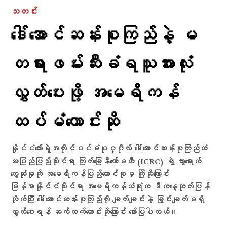
သတင်း
ဒေါ်အောင်ဆန်းစုကြည်နဲ့ မ
တရားဖမ်းဆီးခံရသူအားလုံး
လွှတ်ပေးဖို့ အမေရိကန်
ထပ်မံတောင်းဆို
နိုင်ငံတော်ရဲ့အတိုင်ပင်ခံပုဂ္ဂိုလ် ဒေါ်အောင်ဆန်းစုကြည်ထံ
အပြည်ပြည်ဆိုင်ရာ ကြက်ခြေနီကော်မတီ (ICRC) ရဲ့ သွားရောက်
တွေ့ဆုံမှုကို အမေရိကန်ပြည်ထောင်စုမှ ကြိုဆိုကြောင်း
မြန်မာနိုင်ငံဆိုင်ရာ အမေရိကန်သံရုံးက ဒီကနေ့ထုတ်ပြန်
လိုက်ပြီး ဒေါ်အောင်ဆန်းစုကြည်ကို ချက်ချင်းနဲ့ ခြွင်းချက်မရှိ
လွှတ်ပေးရန် ဆက်လက်တောင်းဆိုကြောင်း ဖော်ပြပါတယ်။