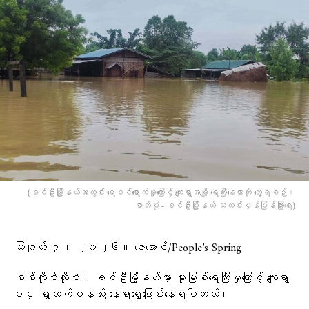
(ခင်ဦးမြို့နယ်အတွင်း ရေဝင်ရောက်မှုကြောင့် ကျေးရွာအချို့ ရေကြီးနေတာကို တွေ့ရစဉ်။
ဓာတ်ပုံ - ခင်ဦးမြို့နယ် သတင်းမှန်ပြန်ကြားရေး)
သြဂူတ် ၇၊ ၂၀၂၆။ ဇေအောင်/People’s Spring
စစ်ကိုင်းတိုင်း၊ ခင်ဦးမြို့နယ်မှာ မူးမြစ်ရေကြီးမှုကြောင့် ကျေးရွာ
၁၄ ရွာထက်မနည်း နေရာရွှေ့ပြောင်းနေရပါတယ်။