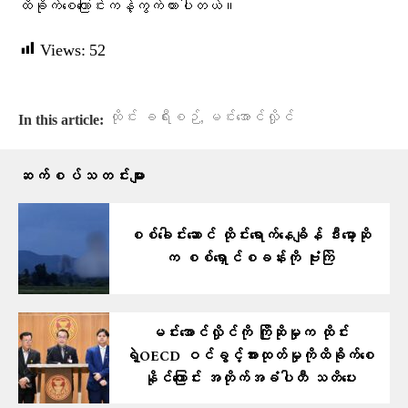
ထိခိုက်​စေ​ကြောင်းကန့်ကွက်ထားပါတယ်။
Views:
52
,
ထိုင်း ခရီးစဉ်
မင်းအောင်လှိုင်
In this article:
ဆက်စပ်သတင်းများ
စစ်ခေါင်းဆောင် ထိုင်းရောက်နေချိန် ဒီးမော့ဆို
က စစ်ရှောင်စခန်းကို ဗုံးကြဲ
မင်းအောင်လှိုင်ကို ကြိုဆိုမှုက ထိုင်း
ရဲ့OECD ဝင်ခွင့်အားထုတ်မှုကိုထိခိုက်စေ
နိုင်ကြောင်း အတိုက်အခံပါတီ သတိပေး