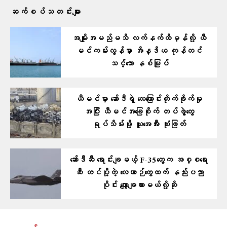
ဆက်စပ်သတင်းများ
အမျိုးအမည်မသိ လက်နက်ထိမှန်လို့ ယီ
မင်ကမ်းလွန်မှာ အိန္ဒိယ ကုန်တင်
သင်္ဘော နစ်မြုပ်
ယီမင်မှာ ဆော်ဒီရဲ့ လေကြောင်းတိုက်ခိုက်မှု
အပြီး ယီမင်အခြေစိုက် တပ်ဖွဲ့တွေ
ရုပ်သိမ်းဖို့ ယူအေအီး ဆုံးဖြတ်
ဆော်ဒီဆီ ရောင်းချမယ့် F-35တွေက အစ္စရေး
ဆီ တင်ပို့တဲ့ လေယာဉ်တွေထက် နည်းပညာ
ပိုင်း လျှော့ချထားမယ်လို့ဆို