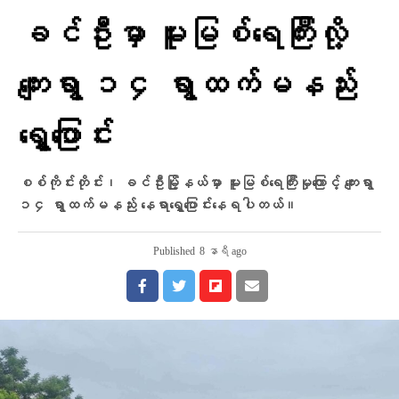
ခင်ဦးမှာ မူးမြစ်ရေကြီးလို့
ကျေးရွာ ၁၄ ရွာထက်မနည်း
ရွှေ့ပြောင်း
စစ်ကိုင်းတိုင်း၊ ခင်ဦးမြို့နယ်မှာ မူးမြစ်ရေကြီးမှုကြောင့် ကျေးရွာ
၁၄ ရွာထက်မနည်း နေရာရွှေ့ပြောင်းနေရပါတယ်။
Published
8 နာရီ ago