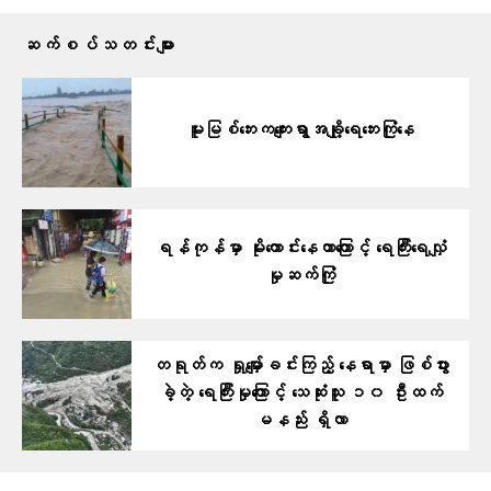
ဆက်စပ်သတင်းများ
မူးမြစ်ဘေးကကျေးရွာအချို့ရေဘေးကြုံနေ
ရန်ကုန်မှာ မိုးကောင်းနေတာကြောင့် ရေကြီးရေလျှံ
မှုဆက်ကြုံ
တရုတ်က ရှုမျှော်ခင်းကြည့် နေရာမှာ ဖြစ်ပွား
ခဲ့တဲ့ ရေကြီးမှုကြောင့် သေဆုံးသူ ၁၀ ဦးထက်
မနည်း ရှိလာ