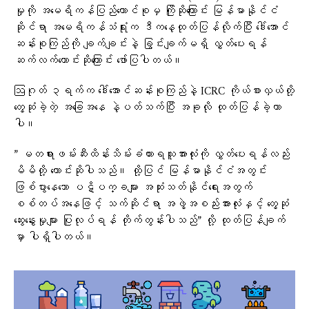
မှုကို အမေရိကန်ပြည်ထောင်စုမှ ကြိုဆိုကြောင်း မြန်မာနိုင်ငံ
ဆိုင်ရာ အမေရိကန်သံရုံးက ဒီကနေ့ထုတ်ပြန်လိုက်ပြီး ဒေါ်အောင်
ဆန်းစုကြည်ကို ချက်ချင်းနဲ့ ခြွင်းချက်မရှိ လွှတ်ပေးရန်
ဆက်လက်တောင်းဆိုကြောင်း ဖော်ပြပါတယ်။
ဩဂုတ် ၃ရက်က ဒေါ်အောင်ဆန်းစုကြည်နဲ့ ICRC ကိုယ်စားလှယ်တို့
တွေ့ဆုံခဲ့တဲ့ အခြေအနေ နဲ့ပတ်သက်ပြီး အခုလို ထုတ်ပြန်ခဲ့တာ
ပါ။
” မတရားဖမ်းဆီးထိန်းသိမ်းခံထားရသူအားလုံးကို လွှတ်ပေးရန်လည်း
မိမိတို့ တောင်းဆိုပါသည်။ ထို့ပြင် မြန်မာနိုင်ငံအတွင်း
ဖြစ်ပွားနေသော ပဋိပက္ခများ အဆုံးသတ်နိုင်ရေးအတွက်
စစ်တပ်အနေဖြင့် သက်ဆိုင်ရာ အဖွဲ့အစည်းအားလုံးနှင့် တွေ့ဆုံ
ဆွေးနွေးမှုများ ပြုလုပ်ရန် တိုက်တွန်းပါသည်” လို့ ထုတ်ပြန်ချက်
မှာ ပါရှိပါတယ်။