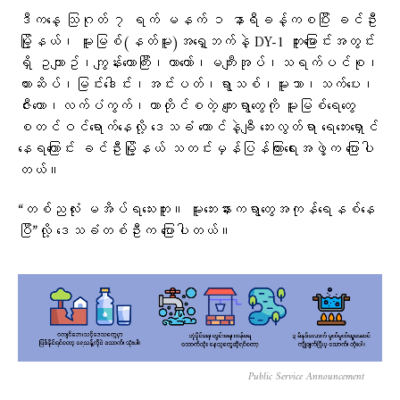
ဒီကနေ့ သြဂုတ် ၇ ရက် မနက် ၁ နာရီခန့်ကစပြီး ခင်ဦး
မြို့နယ်၊ မူးမြစ်(နတ်မူး)အရှေ့ဘက်နဲ့ DY-1 တူးမြောင်းအတွင်း
ရှိ ဥယျာဥ်၊ကျွန်းတောကြီး၊ယာတော်၊မကျီးအုပ်၊သရက်ပင်စု၊
ကားဆိပ်၊မြင်းဒေါင်း၊အင်းပတ်၊ရွာသစ်၊မူးသာ၊သက်ပေး၊
ဇီးတော၊လက်ပံကွက်၊တာတိုင်စတဲ့ ကျေးရွာတွေကို မူးမြစ်ရေတွေ
စတင်ဝင်ရောက်နေလို့ ဒေသခံ ထောင်နဲ့ချီ ဘေးလွတ်ရာ ရေဘေးရှောင်
နေရကြောင်း ခင်ဦးမြို့နယ် သတင်းမှန်ပြန်ကြားရေးအဖွဲ့က ပြောပါ
တယ်။
“တစ်ညလုံး မအိပ်ရသေးဘူး။ မူးဘေးနားကရွာတွေအကုန်ရေနစ်နေ
ပြီ”လို့ ဒေသခံတစ်ဦးက ပြောပါတယ်။
Public Service Announcement