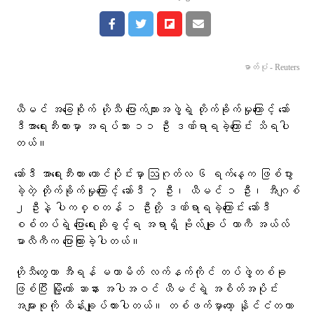
ဓာတ်ပုံ - Reuters
ယီမင် အခြေစိုက် ဟိုသီ ပြောက်ကျားအဖွဲ့ရဲ့ တိုက်ခိုက်မှုကြောင့် ဆော်
ဒီအာရေးဘီးယားမှာ အရပ်သား ၁၁ ဦး ဒဏ်ရာရခဲ့ကြောင်း သိရပါ
တယ်။
ဆော်ဒီ အာရေးဘီးယား တောင်ပိုင်းမှာ ဩဂုတ်လ ၆ ရက်နေ့က ဖြစ်ပွား
ခဲ့တဲ့ တိုက်ခိုက်မှုကြောင့် ဆော်ဒီ ၇ ဦး၊ ယီမင် ၁ ဦး၊ အီဂျစ်
၂ ဦးနဲ့ ပါကစ္စတန် ၁ ဦးတို့ ဒဏ်ရာရခဲ့ကြောင်း ဆော်ဒီ
စစ်တပ်ရဲ့ ပြောရေးဆိုခွင့်ရ အရာရှိ ဗိုလ်ချုပ် တာကီ အယ်လ်
မာလီကီက ပြောကြားခဲ့ပါတယ်။
ဟိုသီတွေဟာ အီရန် မဟာမိတ် လက်နက်ကိုင် တပ်ဖွဲ့တစ်ခု
ဖြစ်ပြီး မြို့တော် ဆာနား အပါအဝင် ယီမင်ရဲ့ အစိတ်အပိုင်း
အများစုကို ထိန်းချုပ်ထားပါတယ်။ တစ်ဖက်မှာတော့ နိုင်ငံတကာ