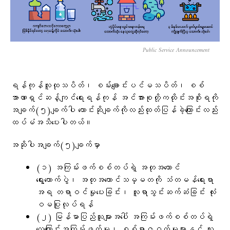
Public Service Announcement
ရန်ကုန်လူထုသပိတ်၊ စမ်းချောင်းပင်မသပိတ်၊ စစ်
အာဏာရှင်ဆန့်ကျင်ရေးရန်ကုန် အင်အားစုတို့ကထိုင်းအစိုးရကို
အချက်(၅)ချက်ပါ​ ​တောင်းဆိုချက်ကိုလည်းထုတ်ပြန်ခဲ့​ကြောင်းလည်း
ထပ်မံအသိ​ပေးပါတယ်။
အဆိုပါအချက်(၅)ချက်မှာ
(၁) အကြမ်းဖက်စစ်တပ်ရဲ့ အတုအယောင်
ရွေးကောက်ပွဲ၊ အတုအယောင်သမ္မတကို သံတမန်ရေးရာ
အရ တရာဝင်မှုပေးခြင်း၊ လူရာသွင်းဆက်ဆံခြင်း လုံး
ဝမပြုလုပ်ရန်
(၂) မြန်မာပြည်သူများအပေါ် အကြမ်းဖက်စစ်တပ်ရဲ့
လေကြောင်းအကြမ်းဖက်မှု၊ စစ်ရာဇဝတ်မှုများနှင့် လူ့