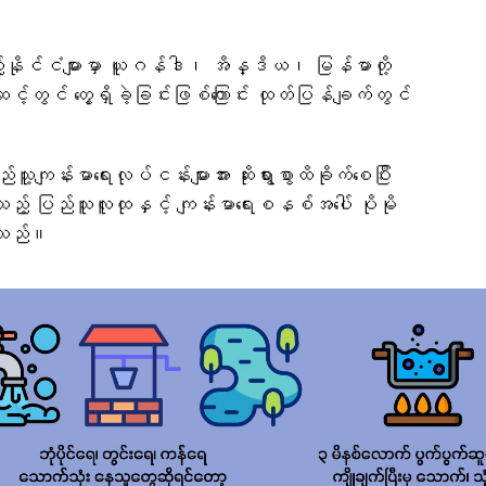
့်နိုင်ငံများမှာ ယူဂန်ဒါ၊ အိန္ဒိယ၊ မြန်မာတို့
ဆင့်တွင် တွေ့ရှိခဲ့ခြင်းဖြစ်ကြောင်း ထုတ်ပြန်ချက်တွင်
ျန်းမာရေးလုပ်ငန်းများအား ဆိုးရွားစွာထိခိုက်စေပြီး
့် ပြည်သူလူထုနှင့် ကျန်းမာရေးစနစ်အပေါ် ပိုမို
ားသည်။