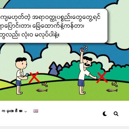
– ကမ္ဘောဒီးယား