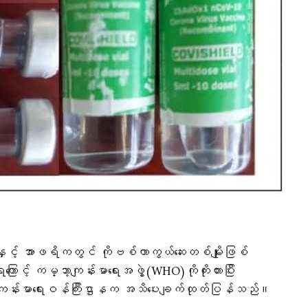
င့် အာဖရိကတွင် ကိုဗစ်ကာကွယ်ဆေးတစ်မျိုးဖြစ်
ြောင့် ကမ္ဘာ့ကျန်းမာရေးအဖွဲ့(WHO)ကိုကိုးကားပြီး
 ကျန်းမာရေးဝန်ကြီးဌာနက အသိပေးချက်ထုတ်ပြန်သည်။