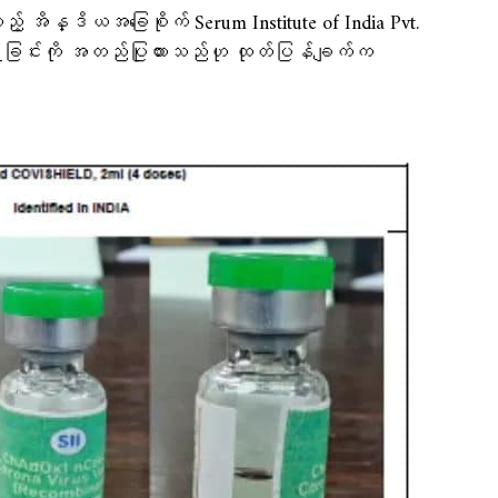
 အိန္ဒိယအခြေစိုက် Serum Institute of India Pvt.
ှိခြင်းကို အတည်ပြုထားသည်ဟု ထုတ်ပြန်ချက်က