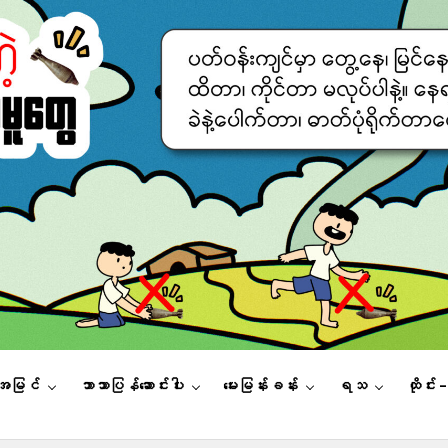
းအမြင်
ဘာသာပြန်ဆောင်းပါး
မေးမြန်းခန်း
ရသ
ထိုင်း 