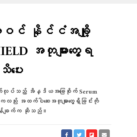
င် နိုင်ငံအချို့
ELD အတုများတွေ့ရ
သိပေး
်လုပ်သည့် အိန္ဒိယအခြေစိုက် Serum
 ကလည်း အထက်ပါဆေးအတုများတွေ့ရှိခြင်းကို
န်ချက်က ဆိုသည်။