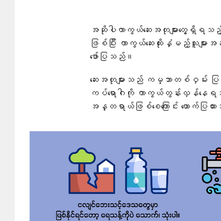
အဆိုပါကာကွယ်ဆေးအတုများတွေ့ရှိရသည
ဖြစ်ပြီး ကာကွယ်ဆေးထိုးနှံမည့်သူများအ
ဖော်ပြသည်။
ဆေးအတုများသည် ကမ္ဘာတစ်ဝှမ်း ပြည်သူ့က
ကပ်ရောဂါကို ကာကွယ်တွန်းလှန်နေရသည
အန္တရာယ်ဖြစ်စေကြောင်း ထောက်ပြထ