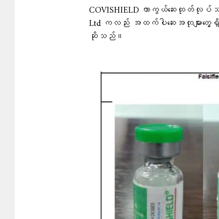
COVISHIELD ကာကွယ်ဆေးထုတ်လုပ်သည့်
Ltd ကလည်း အထက်ပါဆေးအတုများတွေ့ရ
ဆိုသည်။