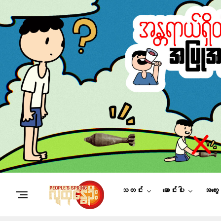
သတင်း
ဆောင်းပါး
အတွေ