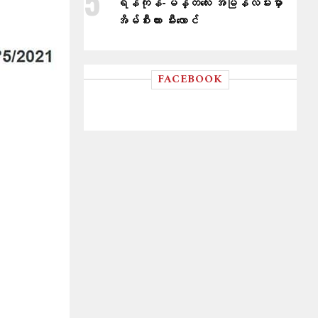
ရန်ကုန်-မန္တလေး အမြန်လမ်းမှာ
အိမ်စီးကား မီးလောင်
FACEBOOK