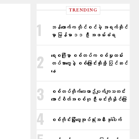
TRENDING
ဘန်ကောက်က လိုင်စင်မဲ့ အရက်ဆိုင်
မှာ မြန်မာ ၁၁ ဦး အဖမ်းခံရ
ရေစကြိုမှာ စစ်တပ်က စစ်မှုထမ်း
တပ်သားတွေနဲ့ စစ်ကြောင်းထိုးဖို့ ပြင်ဆင်
နေ
စစ်တပ်တိုက်​လေယာဥ်ပျက်ကျသတင်း
အောင်စိတ်အစစ်ဟု ဦးမင်းကိုနိုင်​ပြော
စစ်ကိုင်းမြို့ထွေအုပ်ရုံးအနီး ဗုံးပေါက်