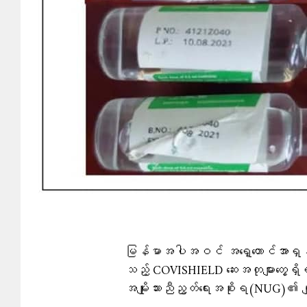
မြန်မာအပါအဝင် အရှေ့တောင်အာရှနှ
သည့် COVISHIELD ဆေးအတုများတွေ့ရှိရက
အမျိုးသားညီညွတ်ရေးအစိုးရ(NUG)၏