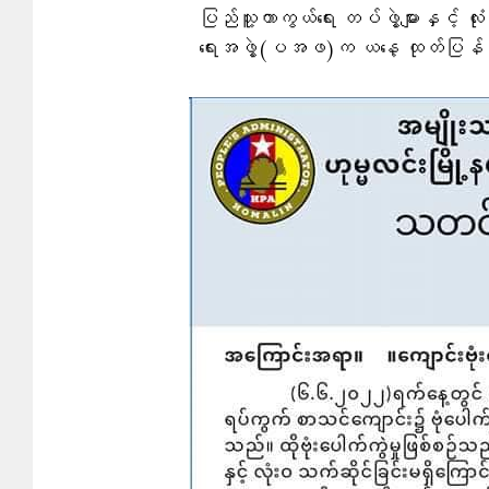
ပြည်သူ့ကာကွယ်ရေး တပ်ဖွဲ့များနှင့် လု
ရေးအဖွဲ့(ပအဖ)က ယနေ့ ထုတ်ပြန