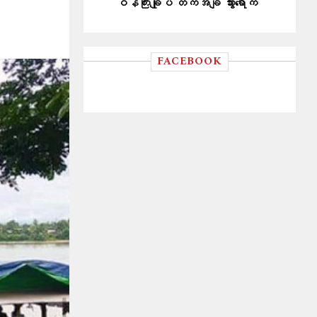
ဝန်ကြီးချုပ် တကအိချိ သွားရောက်
FACEBOOK