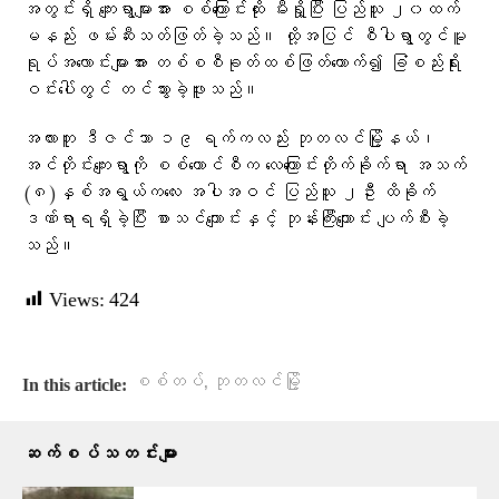
အတွင်းရှိ ကျေးရွာများအား စစ်ကြောင်းထိုး မီးရှို့ပြီး ပြည်သူ ၂၀ထက်
မနည်း ဖမ်းဆီးသတ်ဖြတ်ခဲ့သည်။ ထို့အပြင် စီပါရွာတွင်မူ
ရုပ်အလောင်းများအား တစ်စစီခုတ်ထစ်ဖြတ်တောက်၍ ခြံစည်းရိုး
ဝင်းပေါ်တွင် တင်သွားခဲ့ဖူးသည်။
အလားတူ ဒီဇင်ဘာ ၁၉ ရက်ကလည်း ဘုတလင်မြို့နယ်၊
အင်တိုင်းကျေးရွာကို စစ်ကောင်စီက လေကြောင်းတိုက်ခိုက်ရာ အသက်
(၈)နှစ်အရွယ်ကလေး အပါအဝင် ပြည်သူ ၂ဦး ထိခိုက်
ဒဏ်ရာရရှိခဲ့ပြီး စာသင်ကျောင်းနှင့် ဘုန်းကြီးကျောင်း ပျက်စီးခဲ့
သည်။
Views:
424
,
စစ်တပ်​
ဘုတလင်မြို့
In this article:
ဆက်စပ်သတင်းများ