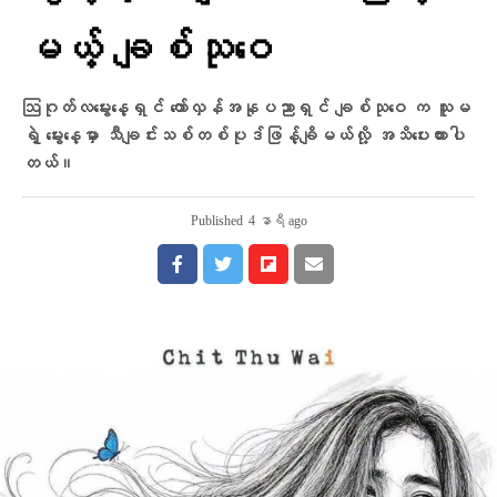
မယ့် ချစ်သုဝေ
ဩဂုတ်လမွေးနေ့ရှင် တော်လှန်အနုပညာရှင် ချစ်သုဝေ က သူမ
ရဲ့ မွေးနေ့မှာ သီချင်းသစ်တစ်ပုဒ်ဖြန့်ချိမယ်လို့ အသိပေးထားပါ
တယ်။
Published
4 နာရီ ago