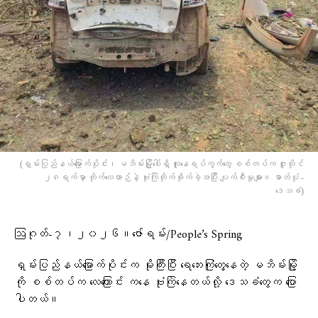
(ရှမ်းပြည်နယ်မြောက်ပိုင်း၊ မဘိမ်းမြို့ပေါ်ရှိ လူနေရပ်ကွက်တွေ စစ်တပ်က ဇူလိုင်
၂၈ရက်မှာ တိုက်လေယာဉ်နဲ့ ဗုံးကြဲတိုက်ခိုက်ခဲ့အပြီး ပျက်စီးမှုများ။ ဓာတ်ပုံ -
ဒေသခံ)
ဩဂုတ်-၇၊၂၀၂၆။ဇော်ရမ်း/People’s Spring
ရှမ်းပြည်နယ်မြောက်ပိုင်းက မိုးကြီးပြီး ရေဘေးကြုံတွေ့နေတဲ့ မဘိမ်းမြို့
ကို စစ်တပ်က လေကြောင်း ကနေ ဗုံးကြဲနေတယ်လို့ ဒေသခံတွေက ပြော
ပါတယ်။