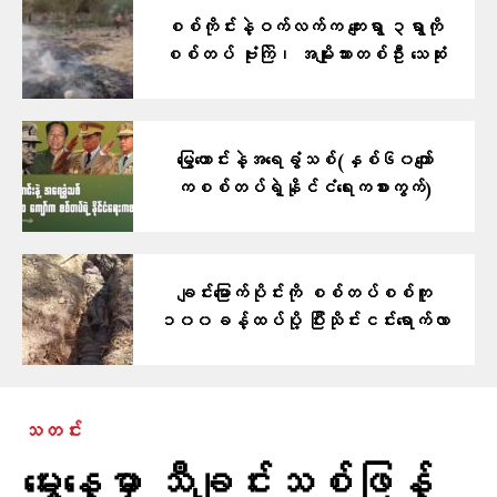
စစ်ကိုင်းနဲ့ဝက်လက်က ကျေးရွာ ၃ရွာကို
စစ်တပ် ဗုံးကြဲ၊ အမျိုးသားတစ်ဦး သေဆုံး
မြွေဟောင်းနဲ့အရေခွံသစ်(နှစ်၆၀ကျော်
ကစစ်တပ်ရဲ့နိုင်ငံရေးကစားကွက်)
ချင်းမြောက်ပိုင်းကို စစ်တပ်စစ်ကူ
၁၀၀ခန့်ထပ်ပို့ ပြီးသိုင်းငင်းရောက်လာ
သတင်း
မွေးနေ့မှာ သီချင်းသစ်ဖြန့်