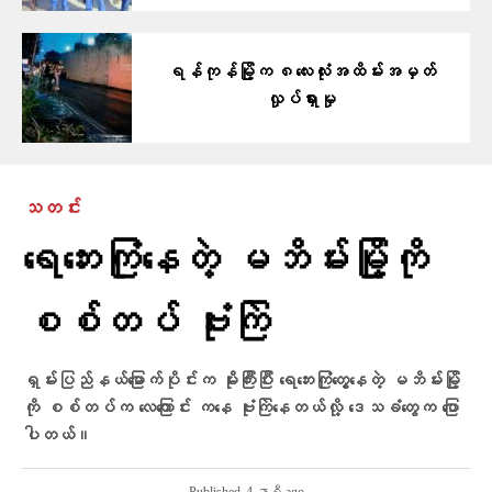
ရန်ကုန်မြို့က ၈လေးလုံးအထိမ်းအမှတ်
လှုပ်ရှားမှု
သတင်း
ရေဘေးကြုံနေတဲ့ မဘိမ်းမြို့ကို
စစ်တပ် ဗုံးကြဲ
ရှမ်းပြည်နယ်မြောက်ပိုင်းက မိုးကြီးပြီး ရေဘေးကြုံတွေ့နေတဲ့ မဘိမ်းမြို့
ကို စစ်တပ်က လေကြောင်း ကနေ ဗုံးကြဲနေတယ်လို့ ဒေသခံတွေက ပြော
ပါတယ်။