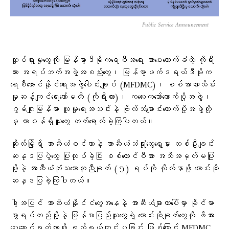
Public Service Announcement
လှုပ်ရှားမှုတွေကို မြန်မာ့ဒီမိုကရေစီအရေး အားပေးထောက်ခံတဲ့ ကိုရီး
ယား အရပ်ဘက်အဖွဲ့အစည်းတွေ၊ မြန်မာ့ဖက်ဒရယ်ဒီမိုက
ရေစီအောင်နိုင်ရေးအဖွဲ့ပေါင်းချုပ် (MFDMC)၊ စစ်အာဏာသိမ်း
မှုဆန့်ကျင်ရေးကော်မတီ (ကိုရီးယား)၊ ကလေးကဘော်ထောက်ပို့အဖွဲ့၊
ဂွမ်ဂျုးမြန်မာ လူမှုရေးအသင်းနဲ့ ဗိုလ်သံချောင်းထောက်ပို့အဖွဲ့တို့
မှ တာဝန်ရှိသူတွေ တက်ရောက်ခဲ့ကြပါတယ်။
ဆိုးလ်မြို့ရှိ အာဆီယံစင်တာနဲ့ အာဆီယံသံရုံးတွေရှေ့မှာ တစ်ဦးချင်း
ဆန္ဒပြပွဲတွေ ပြုလုပ်ခဲ့ပြီး စစ်ကောင်စီအား အသိအမှတ်မပြု
ဖို့နဲ့ အာဆီယံဘုံသဘောတူညီချက် (၅) ရပ်ကို လိုက်နာဖို့ တောင်းဆို
ဆန္ဒပြခဲ့ကြပါတယ်။
ဒါ့အပြင် အာဆီယံနိုင်ငံတွေအနေနဲ့ အာဆီယံချာတာပေါ်မှာ ခိုင်မာ
စွာရပ်တည်ဖို့နဲ့ မြန်မာပြည်သူတွေရဲ့ တောင်းဆိုချက်တွေကို ဖိအား
ပေးဆောင်ရွက်လာဖို့ ရည်ရွယ်ကျင်းပခြင်း ဖြစ်ကြောင်း MFDMC