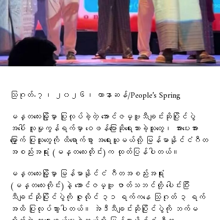
သြဂုတ်-၇၊ ၂၀၂၆၊ ဟာနာဆန်/People’s Spring
မန္တလေးမြို့မှာ ပြုလုပ်ခဲ့တဲ့ အောင်ဇမ္ဗူသီချင်းဆိုပြိုင်ပွဲ
အပေါ် လူမှုကွန်ရက်မှာ ဝေဖန်ပြောဆိုရေးသားခဲ့သူတွေ၊ အားပေးအား
မြှောက် ပြုသူတွေကို ထိရောက်စွာ အရေးယူမယ်လို့ မြန်မာနိုင်ငံဂီတ
အစည်းအရုံး (မန္တလေးတိုင်း)က ထုတ်ပြန်ပါတယ်။
မန္တလေးမြို့မှာ မြန်မာနိုင်ငံ ဂီတအစည်းအရုံး
(မန္တလေးတိုင်း)နဲ့ အောင်ဇမ္ဗူ ဇာတ်သဘင်တို့ ပေါင်းပြီး
သီချင်းဆိုပြိုင်ပွဲကို ဇူလိုင် ၃၁ ရက်ကနေ သြဂုတ် ၃ ရက်
အထိ ပြုလုပ်သွားပါတယ်။ အဲဒီသီချင်းဆိုပြိုင်ပွဲကို ဘက်မ