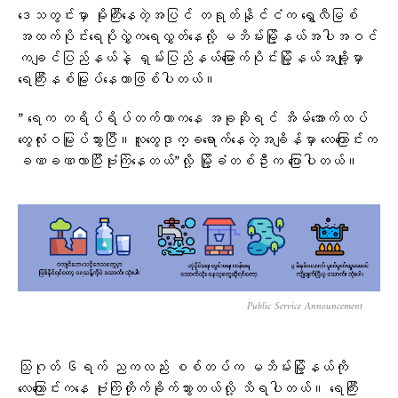
ဒေသတွင်းမှာ မိုးကြီးနေတဲ့အပြင် တရုတ်နိုင်ငံက ရွှေလီမြစ်
အထက်ပိုင်းရေပိုလွှဲက​ရေလွှတ်နေလို့ မဘိမ်းမြို့နယ်အပါအဝင်
ကချင်ပြည်နယ်နဲ့ ရှမ်းပြည်နယ်မြောက်ပိုင်းမြို့နယ်အချို့မှာ
ရေကြီးနစ်မြုပ်နေတာဖြစ်ပါတယ်။
” ရေက တရိပ်ရိပ်တက်တာကနေ အခုဆိုရင် အိမ်အောက်ထပ်
တွေလုံးဝမြုပ်သွားပြီ။လူတွေဒုက္ခရောက်နေတဲ့အချိန်မှာ လေကြောင်းက
ခဏခဏလာပြီးဗုံးကြဲနေတယ်”လို့ မြို့ခံတစ်ဦးက ပြောပါတယ်။
Public Service Announcement
သြဂုတ် ၆ရက် ညကလည်း စစ်တပ်က မဘိမ်းမြို့နယ်ကို
လေကြောင်းကနေ ဗုံးကြဲတိုက်ခိုက်သွားတယ်လို့ သိရပါတယ်။ ရေကြီး