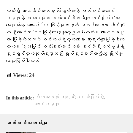
လက်ရှိ အာဏာသိမ်းကာလမှာ ပေါ်ထွက်လာတဲ့ ဇာတ်မင်းသားအောင်
ဇမ္ဗူနဲ့ စမ်းရေမိုးဟာ စစ်ကောင်စီအလိုကျ တစ်နိုင်ငံလုံး
အေးချမ်းနေသယောင် ဝါဒဖြန့်မှုအတွက် သဘင်လောကမှာ ထိပ်ဆုံး
က ဦးဆောင်ကာ ဝါဒဖြန့်ပေးနေသူတွေဖြစ်ပါတယ်။ အောင်ဇမ္ဗူ
ဟာ ပြီးခဲ့တဲ့လကပဲ စစ်တပ်ရဲ့လွှတ်တော်မှာ သွားရောက်ဖျော်ဖြေခဲ့ပါသေး
တယ်။ ဒါ့အပြင် စစ်ခေါင်းဆောင်သမီး ခင်သီရိသက်မွန်ရဲ့
ရုပ်ရှင်ထုတ်လုပ်ရေးမှာလည်း ရုပ်ရှင်ဇာတ်ကားကြီးတွေ ရိုက်ကူး
နေသူဖြစ်ပါတယ်။
Views:
24
,
,
ဂီတအစည်းအရုံး
သီချင်းဆိုပြိုင်ပွဲ
In this article:
အောင်ဇမ္ဗူ
ဆက်စပ်သတင်းများ