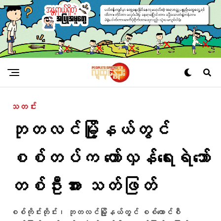
သတင်း
ဘုတလင်မြို့နယ်တွင်
စစ်တပ်က တော်လှန်ရေးရဲဘော်
တစ်ဦးအား သတ်ဖြတ်
စစ်ကိုင်းတိုင်း၊ ဘုတလင်မြို့နယ်တွင် စစ်ကောင်စီ