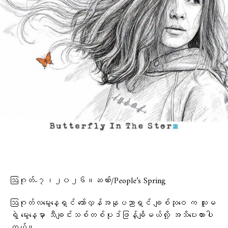
ဩဂုတ်-၇၊၂၀၂၆။ဆဏ်း/People’s Spring
ဩဂုတ်လမွေးနေ့ရှင် တော်လှန်အနုပညာရှင် ချစ်သုဝေ က သူမ
ရဲ့ မွေးနေ့မှာ သီချင်းသစ်တစ်ပုဒ်ဖြန့်ချိမယ်လို့ အသိပေးထားပါ
တယ်။