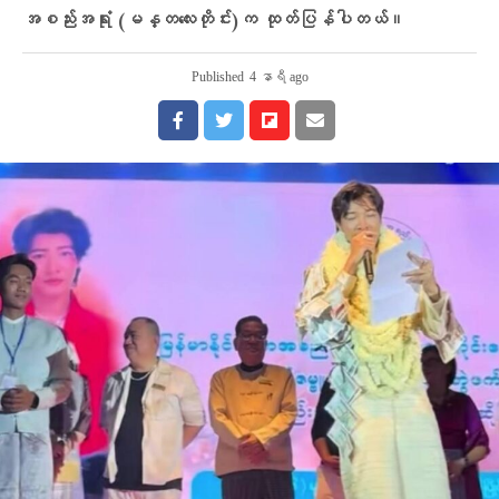
အစည်းအရုံး (မန္တလေးတိုင်း)က ထုတ်ပြန်ပါတယ်။
Published
4 နာရီ ago