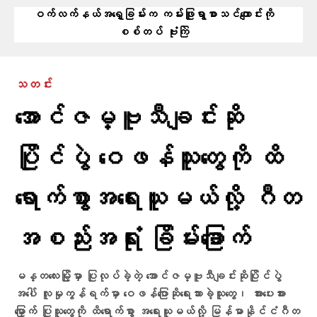
ဝက်လက်နယ်အရှေ့ခြမ်းက ကမ်းဖြူရွာစာသင်ကျောင်းကို
စစ်တပ် ဗုံးကြဲ
သတင်း
အောင်ဇမ္ဗူသီချင်းဆို
ပြိုင်ပွဲ ဝေဖန်သူတွေကို ထိ
ရောက်စွာအရေးယူမယ်လို့ ဂီတ
အစည်းအရုံး ခြိမ်းခြောက်
မန္တလေးမြို့မှာ ပြုလုပ်ခဲ့တဲ့ အောင်ဇမ္ဗူသီချင်းဆိုပြိုင်ပွဲ
အပေါ် လူမှုကွန်ရက်မှာ ဝေဖန်ပြောဆိုရေးသားခဲ့သူတွေ၊ အားပေးအား
မြှောက် ပြုသူတွေကို ထိရောက်စွာ အရေးယူမယ်လို့ မြန်မာနိုင်ငံဂီတ