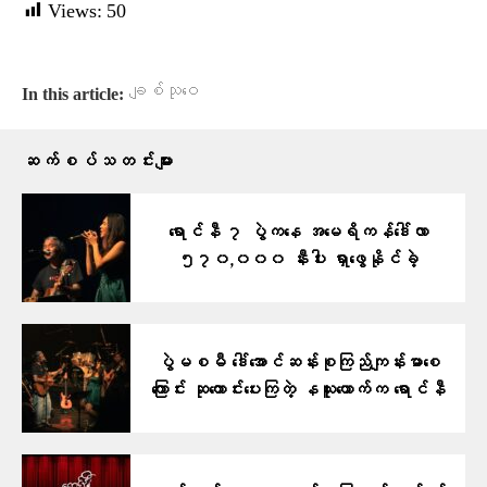
Views:
50
ချစ်သုဝေ
In this article:
ဆက်စပ်သတင်းများ
ရောင်နီ ၇ ပွဲကနေ အမေရိကန်ဒေါ်လာ
၅၇၀,၀၀၀ နီးပါး ရှာဖွေနိုင်ခဲ့
ပွဲမစမီ ဒေါ်အောင်ဆန်းစုကြည်ကျန်းမာစေ
ကြောင်း ဆုတောင်းပေးကြတဲ့ နယူးယောက်က ရောင်နီ