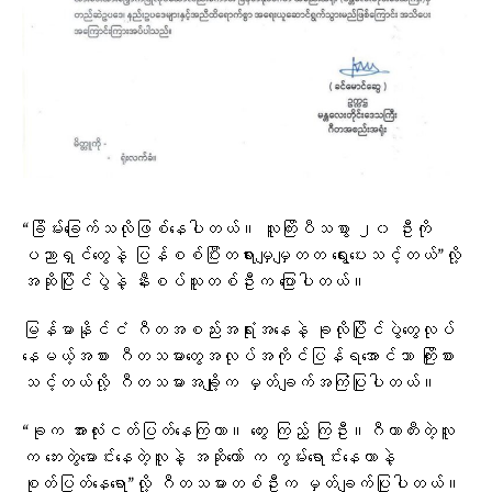
“ခြိမ်းခြေက်သလိုဖြစ်နေပါတယ်။ လူကြိးပီသစွာ ၂၀ ဦးကို
ပညာရှင်တွေနဲ့ ပြန်စစ်ပြီးတရားမျှမျှတတ ရွေးပေးသင့်တယ်”လို့
အဆိုပြိုင်ပွဲနဲ့ နီးစပ်သူတစ်ဦးက ပြောပါတယ်။
မြန်မာနိုင်ငံ ဂီတအစည်းအရုံးအနေနဲ့ ခုလိုပြိုင်ပွဲတွေလုပ်
နေမယ့်အစား ဂီတသမားတွေအလုပ်အကိုင်ပြန်ရအောင်သာ ကြိုးစား
သင့်တယ်လို့ ဂီတသမားအချို့က မှတ်ချက်အကြံပြုပါတယ်။
“ခုက အားလုံးငတ်ပြတ်နေကြတာ။ တွေး ကြည့် ကြဦး။ဂီတာတီးတဲ့လူ
က ဘေးတွဲမောင်းနေတဲ့လူနဲ့ အဆိုတော် က ကွမ်းရောင်းနေတာနဲ့
စုတ်ပြတ်နေရော”လို့ ဂီတသမားတစ်ဦးက မှတ်ချက်ပြုပါတယ်။