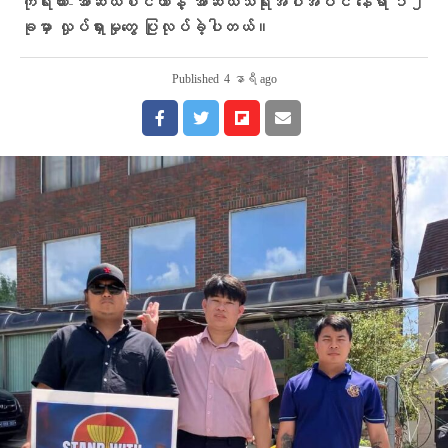
ကိုရီးယား-အာဆီယံစင်တာနဲ့ အာဆီယံသံရုံးအပါအဝင် နေရာ ၁၂
ခုမှာ လှုပ်ရှားမှုတွေ ပြုလုပ်ခဲ့ပါတယ်။
Published
4 နာရီ ago