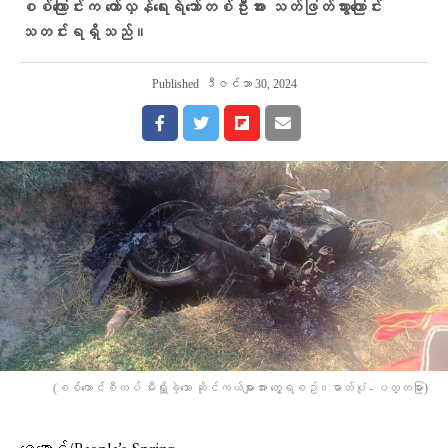
စစ်ကြောင်းက တော်လှန်ရေးရဲဘော်တစ်ဦးအား သတ်ဖြတ်သွားကြောင်း
သတင်းရရှိသည်။
Published
ဒီဇင်ဘာ 30, 2024
(စစ်ကောင်စီတပ် မီးရှို့ခဲ့သော ဆိုင်ကယ်များအား တွေ့ရစဥ်။ဓာတ်ပုံ - ပတ္တမြား)