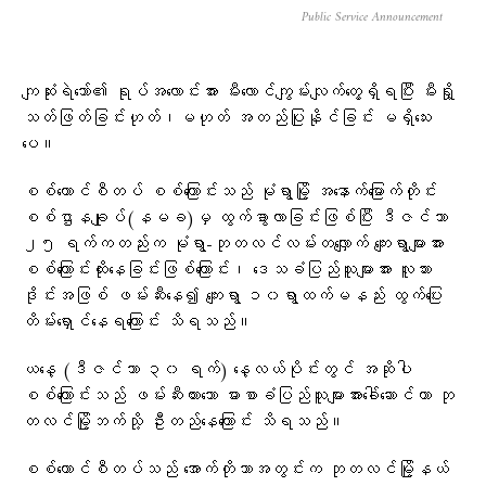
Public Service Announcement
ကျဆုံးရဲဘော်၏ ရုပ်အလောင်းအား မီးလောင်ကျွမ်းလျက်တွေ့ရှိရပြီး မီးရှို့
သတ်ဖြတ်ခြင်းဟုတ်၊မဟုတ် အတည်ပြုနိုင်ခြင်း မရှိသေး
ပေ။
စစ်ကောင်စီတပ် စစ်ကြောင်းသည် မုံရွာမြို့ အနောက်မြောက်တိုင်း
စစ်ဌာနချုပ်(နမခ)မှ ထွက်ခွာလာခြင်းဖြစ်ပြီး ဒီဇင်ဘာ
၂၅ ရက်ကတည်းက မုံရွာ-ဘုတလင်လမ်းတ​လျှောက် ကျေးရွာများအား
စစ်ကြောင်းထိုးနေခြင်းဖြစ်ကြောင်း၊ ဒေသခံပြည်သူများအား လူသား
ဒိုင်းအဖြစ် ဖမ်းဆီးနေ၍ ကျေးရွာ ၁၀ရွာထက်မနည်း ထွက်ပြေး
တိမ်းရှောင်နေရကြောင်း သိရသည်။
ယနေ့ (ဒီဇင်ဘာ ၃၀ ရက်) နေ့လယ်ပိုင်းတွင် အဆိုပါ
စစ်ကြောင်းသည် ဖမ်းဆီးထား​သော ဓားစာခံပြည်သူများအားခေါ်ဆောင်ကာ ဘု
တလင်မြို့ဘက်သို့ ဦးတည်နေကြောင်း သိရသည်။
စစ်ကောင်စီတပ်သည် အောက်တိုဘာအတွင်းက ဘုတလင်မြို့နယ်