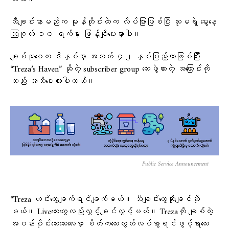
သီချင်းနာမည်က မုန်တိုင်းထဲက လိပ်ပြာဖြစ်ပြီး သူမရဲ့ မွေးနေ့
ဩဂုတ် ၁၀ ရက်မှာ ဖြန့်ချိပေးမှာပါ။
ချစ်သုဝေက ဒီနှစ်မှာ အသက် ၄၂ နှစ်ပြည့်တာဖြစ်ပြီး
“Treza’s Haven” ဆိုတဲ့ subscriber group လေးဖွဲ့ထားတဲ့ အကြောင်းကို
လည်း အသိပေးထားပါတယ်။
Public Service Announcement
“Treza ဟင်းတွေချက်ရင်ချက်မယ်။ သီချင်းတွေဆိုချင်ဆို
မယ်။ Liveလေးတွေလည်းလွှင့်ချင်လွှင့်မယ်။ Trezaကို ချစ်တဲ့
အဝန်းဝိုင်းသေးသေးလေးမှာ စိတ်ကလေးလွတ်လပ်စွာရင်ဖွင့်ရာလေး