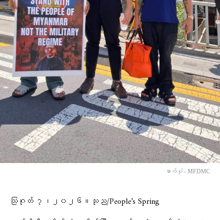
ဓာတ်ပုံ - MFDMC
သြဂုတ် ၇၊၂၀၂၆။သုည/People’s Spring