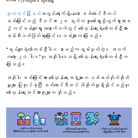
ဇေအောင်/People’s Spring
ဘုတလင်မြို့နယ်
အတွင်းရောက်ရှိနေသော စစ်ကောင်စီတပ်
စစ်ကြောင်းသည် ဒီဇင်ဘာ ၂၈ ရက်က ကူတော်ရွာသို့ထွက်ခွာလာစ
ဥ် ကင်းစမ်းကျေးရွာအနောက်ဘက်တွင် တော်လှန်ရေးရဲဘော်တစ်ဦးအား
ဖမ်းဆီးသတ်ဖြတ်သွားကြောင်း ဒေသခံများက ပြောသည်။
“ရပ်ကျေးရဲဘော်တစ်ဦးပါ။ နာမည်က ရှမ်းပုတ်တဲ့။ အသက်
ကတော့ ၂၀ ပါ။”ဟု အဆိုပါဒေသရှိ တော်လှန်ရေးရဲဘော်တစ်ဦးက
ပြောသည်။
အဆိုပါ စစ်ကြောင်းအား တော်လှန်ရေးအဖွဲ့များက ပစ်ခတ်တိုက်ခိုက်
မှုများ ပြုလုပ်ခဲ့ပြီး စစ်ကောင်စီတပ် ထိခိုက်မှုရှိနိုင်သည်ဟု
တော်လှန်ရေးအင်အားစုများက ဆိုသည်။