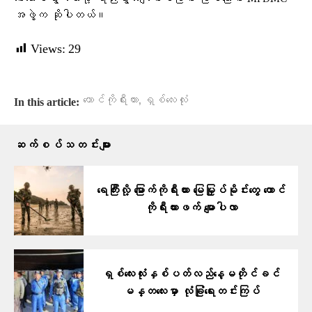
အဖွဲ့က ဆိုပါတယ်။
Views:
29
,
တောင်ကိုရီးယား
ရှစ်လေးလုံး
In this article:
ဆက်စပ်သတင်းများ
ရေကြီးလို့ မြောက်ကိုရီးယား မြေမြှုပ်မိုင်းတွေ တောင်
ကိုရီးယားဖက် မျောပါလာ
ရှစ်လေးလုံးနှစ်ပတ်လည်နေ့မတိုင်ခင်
မန္တလေးမှာ လုံခြုံရေးတင်းကြပ်