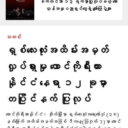
စက်တင်ဘာ ၁၃ ရက်မှာပြုလုပ်မယ့် တော်
လှန်အနုပညာရှင်တွေရဲ့ ဖျော်ဖြေပွဲများ
သတင်း
ရှစ်လေးလုံးအထိမ်းအမှတ်
လှုပ်ရှားမှု တောင်ကိုရီးယား
နိုင်ငံ နေရာ ၁၂ ခုမှာ
တပြိုင်နက် ပြုလုပ်
တောင်ကိုရီးယားနိုင်ငံ၊ ဆိုးလ်မြို့မှာ ရှစ်လေးလုံးအရေးတော်ပုံ (၃၈)
နှစ်မြောက် အထိမ်းအမှတ်အဖြစ် ဒီကနေ့(သြဂုတ် ၇)မှာ တောင်