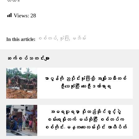
တယ်။
Views:
28
,
,
စစ်တပ်
ဗုံးကြဲ
မဘိမ်း
In this article:
ဆက်စပ်သတင်းများ
ဖာပွန်ကို ညပိုင်းဗုံးကြဲလို့ အမျိုးသမီးတစ်
ဦးသေဆုံးပြီး လေးဦးဒဏ်ရာရ
အမရပူရမှာ ပိုးထည်ဆိုင်ဖွင့်ပွဲ
စမ်းရေမိုးတက် မယ်ဆိုပြီး စစ်တပ်က
စစ်ကိုင်း-မန္တလေးလမ်းပိုင်း ယာယီပိတ်