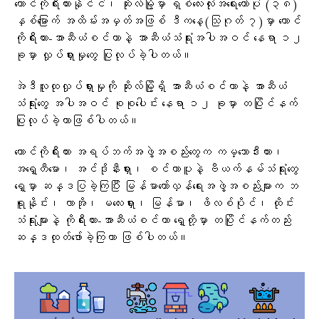
တောင်ကိုရီးယားနိုင်ငံ၊ ဆိုးလ်မြို့မှာ ရှစ်လေးလုံးအရေးတော်ပုံ (၃၈)
နှစ်မြောက် အထိမ်းအမှတ်အဖြစ် ဒီကနေ့(သြဂုတ် ၇)မှာ တောင်
ကိုရီးယား-အာဆီယံစင်တာနဲ့ အာဆီယံသံရုံးအပါအဝင် နေရာ ၁၂
ခုမှာ လှုပ်ရှားမှုတွေ ပြုလုပ်ခဲ့ပါတယ်။
အဲဒီလူထုလှုပ်ရှားမှုကို ဆိုးလ်မြို့ရှိ အာဆီယံစင်တာနဲ့ အာဆီယံ
သံရုံးတွေ အပါအဝင် စုစုပေါင်း နေရာ ၁၂ ခုမှာ တပြိုင်နက်
ပြုလုပ်ခဲ့တာဖြစ်ပါတယ်။
တောင်ကိုရီးယား အရပ်ဘက်အဖွဲ့အစည်းတွေက ကမ္ဘောဒီးယား၊
အရှေ့တီမော၊ အင်ဒိုနီးရှား၊ စင်ကာပူနဲ့ ဗီယက်နမ်သံရုံးတွေ
ရှေ့မှာ ဆန္ဒပြခဲ့ကြပြီး မြန်မာတော်လှန်ရေးအဖွဲ့အစည်းများက ဘ
ရူနိုင်း၊ လာအို၊ မလေးရှား၊ မြန်မာ၊ ဖိလစ်ပိုင်၊ ထိုင်း
သံရုံးများနဲ့ ကိုရီးယား-အာဆီယံစင်တာ ရှေ့တို့မှာ တပြိုင်နက်တည်း
ဆန္ဒထုတ်ဖော်ခဲ့ကြတာ ဖြစ်ပါတယ်။