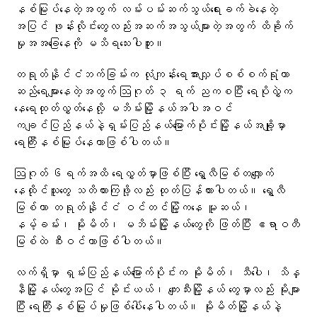
နစ်မြုပ်နေတဲ့အတွက် လမ်းပမ်းဆက်သွယ်ရေးခက်ခဲနေတဲ့
အပြင် ဖုန်းလိုင်းတွေလည်းအဆက်အသွယ်များတဲ့အတွက် ထိခိုက်
မှုအအခြေနေကို မသိရသေးပါဘူး။
တရုတ်နိုင်ငံဘက်ခြမ်းက လုံကျန်းရေအားလျှပ်စစ်စက်ရုံဟာ
ဆည်ရေများနေတဲ့အတွက် ဩဂုတ် ၃ ရက် ညကစပြီး ရေပိုလွှဲက‌
နေရေထုတ်လွှတ်နေလို့ မဘိမ်းမြို့နယ်အပါအဝင်
ကချင်ပြည်နယ်နဲ့ရှမ်းပြည်နယ်မြောက်ပိုင်းမြို့နယ်အချို့မှာ
ရေကြီးနစ်မြုပ်နေတာဖြစ်ပါတယ်။
ဩဂုတ် ၆ရက်အထိ ရေလွှတ်မှာဖြစ်ပြီး ရွှေလီမြစ်တလျှောက်
နေထိုင်သူတွေ သတိထားကြဖို့လည်း ထုတ်ပြန်ထားပါတယ်။ ရွှေလီ
မြစ်ဟာ တရုတ်နိုင်ငံ ဝင်တင်မြို့ကနေ မူဆယ်၊
နမ့်ခမ်း၊ မိုးမိတ်၊ မဘိမ်းမြို့နယ်တွေကို ဖြတ်ပြီး ဧရာဝတီ
မြစ်ထဲ စီးဝင်တာဖြစ်ပါတယ်။
လက်ရှိမှာ ရှမ်းပြည်နယ်မြောက်ပိုင်းက မိုးမိတ်၊ သီပေါ၊ သိန္
နီမြို့နယ်တွေအပြင် မိုင်းယယ်၊ ကျေးသီးမြို့နယ်‌ တွေမှာလည်း မိုးများ
ပြီး ရေကြီးနစ်မြုပ်မှုဖြစ်ပေါ်နေပါတယ်။ မိုးမိတ်မြို့နယ်နဲ့