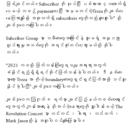
ဖြစ်ချင်တယ်။Subscriber ကို လုပ်ပြီး ပစ်ထားတာ ၄လလောက်ရှိ
ပေမယ့် လစဉ် paymentပေးပြီး ဘာမှမတင်တဲ့Trezaကို ချစ်ပေး
နေကြတာမျိုးမို့ အခုလက်ရှိ subscribers တွေကိုလည်း ကျေးဇူးပါ” လို့
ချစ်သုဝေကပြောပါတယ်။
Subcriber Group မှာ သမီးလေးတွေအကြောင်းနဲ့ သူမရဲ့ အနုပညာ
လှုပ်ရှားမှုအသစ်တွေကို အရင်ဆုံးတင်ပေးသွားမယ်လို့ ဆိုပါ
တယ်။
“2021 ကစလို့ ဖြတ်သန်းကြုံတွေ့ရသမျှအရာရာအတွက်
ခံနိုင်ရည်ရှိရှိရင်ဆိုင်ဖြတ်သန်းခဲ့ပါတယ်။ ဒီ နှစ်လေး
မှာတော့ Treza ဟာ ကိုယ့် boundaryလေးတွေရှင်းရှင်းပြတ်သားဖို့ သင်ယူ
နိုင်ခဲ့ပါပြီ” ချစ်သုဝေကပြောပါတယ်။
ချစ်သုဝေက ဩဂုတ် ၈ ရက်မှာ ချင်းပြည်နယ်ကစစ်ဘေးရှောင်
တွေအတွက် ကျန်းမာရေးနဲ့ လိုအပ်တဲ့နေရာတွေကို လှူဒါန်းမယ့် The
Revolution Concert မှာ လင်းလင်း ၊ ခါရာ ၊ လင်းထက် ၊
Mark Jasonတို့နဲ့ အတူပါဝင်ဖျော်ဖြေမှာပါ။