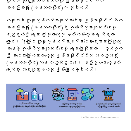
လိုက်ဘဲ ဆုရွေးချယ်ပေးခဲ့တယ်လို့ မြန်မာနိုင်ငံ ဂီတ
အစည်းအရုံး (မန္တလေးတိုင်း)က ဆိုပါတယ်။
ယခုအခါ လူမှုကွန်ယက်စာမျက်နှာပေါ်မှာ မြန်မာနိုင်ငံ ဂီတ
အစည်းအရုံး (မန္တလေးတိုင်း)ရဲ့ ဂုဏ်သိက္ခာကျဆင်းစေဖို့
ရည်ရွယ်ပြီး ရေးသား ပြောဆိုတာတွေကို မှတ်တမ်းတွေအရ သိရှိထား
ကြောင်း၊ ဒါ့ကြောင့် လူမှုကွန်ယက်စာမျက်နှာပေါ်မှာရေးသားထားကြသူတွေ
အနေနဲ့ ဂုဏ်သိက္ခာကျဆင်းစေဖို့ ရေးသားပြောဆိုထားတာ၊ သွယ်ဝိုက်
ပြီး အားပေးအားမြှောက်ထားတာတွေကို မြန်မာနိုင်ငံဂီတ အစည်းအရုံး
(မန္တလေးတိုင်း)ကနေ တည်ဆဲဥပဒေ၊ နည်းဥပဒေတွေနဲ့ထိ
ရောက်စွာ အရေးယူသွားမယ်လို့ ခြိမ်းခြောက်ခဲ့ပါတယ်။
Public Service Announcement