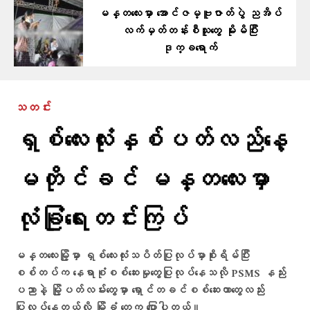
မန္တလေးမှာ အောင်ဇမ္ဗူဇာတ်ပွဲ ညအိပ်
လက်မှတ်တန်းစီသူတွေ မိုးမိပြီး
ဒုက္ခရောက်
သတင်း
ရှစ်လေးလုံးနှစ်ပတ်လည်နေ့
မတိုင်ခင် မန္တလေးမှာ
လုံခြုံရေးတင်းကြပ်
မန္တလေးမြို့မှာ ရှစ်လေးလုံးသပိတ်ပြုလုပ်မှာစိုးရိမ်ပြီး
စစ်တပ်က နေရာစုံစစ်ဆေးမှုတွေပြုလုပ်နေသလို PSMS နည်း
ပညာနဲ့ မြို့ပတ်လမ်းတွေမှာ ရှောင်တခင်စစ်ဆေးတာတွေလည်း
ပြုလုပ်နေတယ်လို့ မြို့ခံ တွေက ပြောပါတယ်။