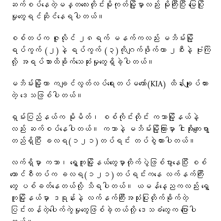
ဆက်စပ်နေတဲ့မန္တလေးတိုင်းမိုးကုတ်မြို့မှာလည်း မိုးကြီးပြီး မြေပြို
မှုတွေရင်ဆိုင်နေရပါတယ်။
စစ်တပ်က ဇူလိုင် ၂၈ရက် မနက်ကလည်း မဘိမ်းမြို့
ရပ်ကွက် (၂)နဲ့ ရပ်ကွက် (၃)ကိုဂျက်ဖိုက်တာ ၂စီးနဲ့ ဗုံးကြဲ
လို့ အရပ်သားထိခိုက်သေဆုံးမှုတွေရှိခဲ့ပါတယ်။
မဘိမ်းမြို့ဟာ ကချင်လွတ်လပ်ရေးတပ်မတော်(KIA) ထိန်းချုပ်ထား
တဲ့ ဒေသဖြစ်ပါတယ်။
ရှမ်းပြည်နယ်က မိုးမိတ်၊ စစ်ကိုင်းတိုင်း ကသာမြို့နယ်နဲ့
လည်း ဆက်စပ်နေပါတယ်။ ကသာနဲ့ မဘိမ်းမြို့ကြားမှာ ငါးအိုးကျေးရွာ
တည်ရှိပြီး ခလရ(၁၂၁)တပ်ရင်း တပ်စွဲထားပါတယ်။
လက်ရှိမှာ ကသာ၊ ရွှေကူမြို့နယ်တွေမှာတိုက်ပွဲဖြစ်ပွားနေပြီး စစ်
ကောင်စီတပ်က ခလရ(‌၁၂၁)တပ်ရင်းကနေ လက်နက်ကြီး
တွေ ပစ်ခတ်နေတယ်လို့ သိရပါတယ်။ ယမန်နေ့ညကလည်း ရွှေ
ကူမြို့နယ်မှာ ဒရုန်းနဲ့ လက်နက်ကြီးအသုံးပြုတိုက်ခိုက်တဲ့
ပြင်းထန်တဲ့ပေါက်ကွဲမှုတွေဖြစ်ခဲ့တယ်လို့ ဒေသခံတွေက ပြောပါ