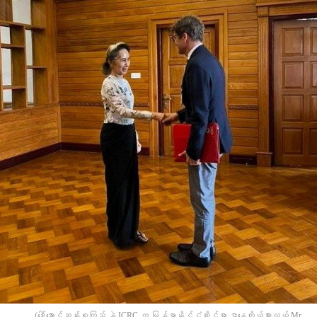
(​ဒေါ်​အောင်ဆန်းစုကြည် နဲ့ ICRC က မြန်မာနိုင်ငံဆိုင်ရာ ဌာ‌နေကိုယ်စားလှယ် Mr.