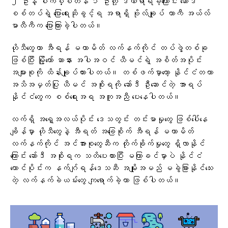
၂ ဦးနဲ့ ပါကစ္စတန် ၁ ဦးတို့ ဒဏ်ရာရခဲ့ကြောင်း ဆော်ဒီ
စစ်တပ်ရဲ့ ပြောရေးဆိုခွင့်ရ အရာရှိ ဗိုလ်ချုပ် တာကီ အယ်လ်
မာလီကီက ပြောကြားခဲ့ပါတယ်။
ဟိုသီတွေဟာ အီရန် မဟာမိတ် လက်နက်ကိုင် တပ်ဖွဲ့တစ်ခု
ဖြစ်ပြီး မြို့တော် ဆာနား အပါအဝင် ယီမင်ရဲ့ အစိတ်အပိုင်း
အများစုကို ထိန်းချုပ်ထားပါတယ်။ တစ်ဖက်မှာတော့ နိုင်ငံတကာ
အသိအမှတ်ပြု ယီမင် အစိုးရကို ဆော်ဒီ ဦးဆောင်တဲ့ အာရပ်
နိုင်ငံတွေက စစ်ရေးအရ အကူအညီ ပေးနေပါတယ်။
လက်ရှိ အရှေ့အလယ်ပိုင်း ဒေသတွင်း တင်းမာမှုတွေ ဖြစ်ပေါ်နေ
ချိန်မှာ ဟိုသီတွေနဲ့ အီရတ် အခြေစိုက် အီရန် မဟာမိတ်
လက်နက်ကိုင် အင်အားစုတွေဆီက တိုက်ခိုက်မှုတွေ ရှိလာနိုင်
ကြောင်း ဆော်ဒီ အစိုးရက သတိပေးထားပြီး မကြာခင်မှာပဲ နိုင်ငံ
တောင်ပိုင်းက နက်ဂျ်ရန်ဒေသဆီ အမျိုးအမည် မခွဲခြားနိုင်သေး
တဲ့ လက်နက်ခဲယမ်းတွေ ကျရောက်ခဲ့တာ ဖြစ်ပါတယ်။