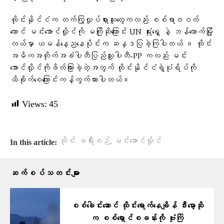
ထိုင်းနိုင်ငံက တက်ကြွလှုပ်ရှားသူ​တွေကလည်း စစ်ရာဇဝတ်​
ကောင် မင်း​​အောင်လှိုင်ကို မကြိုဆို​ကြောင်း UN ရုံး​ရှေ့ နဲ့ ဘန်​ကောက်မြို့
လယ်မှာ ယမန်​နေ့ည​နေပိုင်းက ဆန္ဒပြခဲ့ကြပါတယ် ။ ထိုင်း
အဓိကအတိုက်အခံပါတီပြည်သူ့ပါတီ-PP ကလည်း မင်း​
အောင်လှိုင်ကိုဖိတ်ကြားခဲ့တဲ့အတွက် ထိုင်းနိုင်ငံရဲ့ပုံရိပ်ကို
ထိခိုက်​စေ​ကြောင်းကန့်ကွက်ထားပါတယ်။
Views:
45
,
ထိုင်း ခရီးစဉ်
မင်းအောင်လှိုင်
In this article:
ဆက်စပ်သတင်းများ
စစ်ခေါင်းဆောင် ထိုင်းရောက်နေချိန် ဒီးမော့ဆို
က စစ်ရှောင်စခန်းကို ဗုံးကြဲ