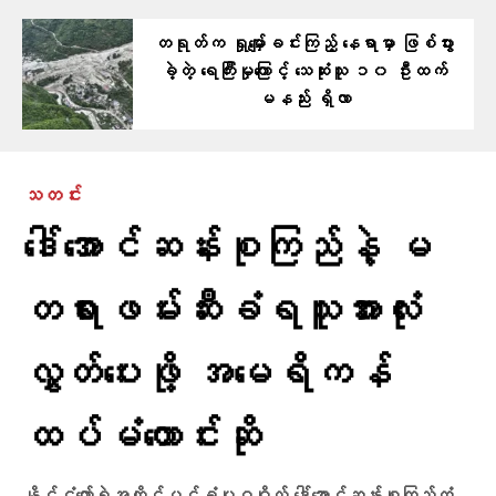
တရုတ်က ရှုမျှော်ခင်းကြည့် နေရာမှာ ဖြစ်ပွား
ခဲ့တဲ့ ရေကြီးမှုကြောင့် သေဆုံးသူ ၁၀ ဦးထက်
မနည်း ရှိလာ
သတင်း
ဒေါ်အောင်ဆန်းစုကြည်နဲ့ မ
တရားဖမ်းဆီးခံရသူအားလုံး
လွှတ်ပေးဖို့ အမေရိကန်
ထပ်မံတောင်းဆို