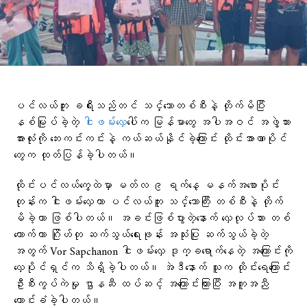
ပင်လယ်ကူး ခရီးသည်တင် သင်္ဘောတစ်စီးနဲ့ တိုက်မိပြီး
နစ်မြုပ်ခဲ့တဲ့
ငါးဖမ်းလှေ
ပေါ်က မြန်မာတွေ အပါအဝင် အဖွဲ့သား
အားလုံးကို ဘေးကင်းကင်းနဲ့ ကယ်ဆယ်နိုင်ခဲ့ကြောင်း ထိုင်းအာဏာပိုင်
တွေက ထုတ်ပြန်ခဲ့ပါတယ်။
ထိုင်းပင်လယ်ကွေ့ထဲမှာ မတ်လ ၉ ရက်နေ့ မနက်အစောပိုင်း
တုန်းက ငါးဖမ်းလှေဟာ ပင်လယ်ကူး သင်္ဘောကြီး တစ်စီးနဲ့ တိုက်
မိခဲ့တာ ဖြစ်ပါတယ်။ အခင်းဖြစ်ပွားတဲ့နောက် လှေလုပ်သား တစ်
ယောက်ဟာ ဂြိုဟ်တု ဆက်သွယ်ရေးဖုန်း အသုံးပြု ဆက်သွယ်ခဲ့တဲ့
အတွက် Vor Sapchanon ငါးဖမ်းလှေ ဒုက္ခရောက်နေတဲ့ အကြောင်းကို
လှေပိုင်ရှင်က သိရှိခဲ့ပါတယ်။ အဲဒီနောက် သူက ထိုင်းရေကြောင်း
ဦးစီးကွပ်ကဲမှု ဌာနဆီ ထပ်ဆင့် အကြောင်းကြားပြီး အကူအညီ
တောင်းခံခဲ့ပါတယ်။