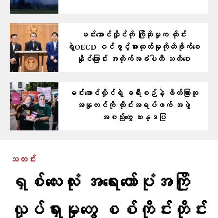
မင်းအောင်လှိုင်ကို ကြိုဆိုမှုက ထိုင်း
ရဲ့OECD ဝင်ခွင့်အားထုတ်မှုကိုထိခိုက်စေ
နိုင်ကြောင်း အတိုက်အခံပါတီ သတိပေး
မင်းအောင်လှိုင်ရဲ့ ခရီးစဉ်နဲ့ ဖိတ်ကြားသူ
အနူတင်ကို ထိုင်းအရပ်ဖက် အဖွဲ့
အစည်းတွေ ဆန္ဒပြ
သတင်း
ရှစ်လေးလုံး အရေးတော်ပုံအကြို
လှုပ်ရှားမှုတွေ စစ်ကိုင်းတိုင်း