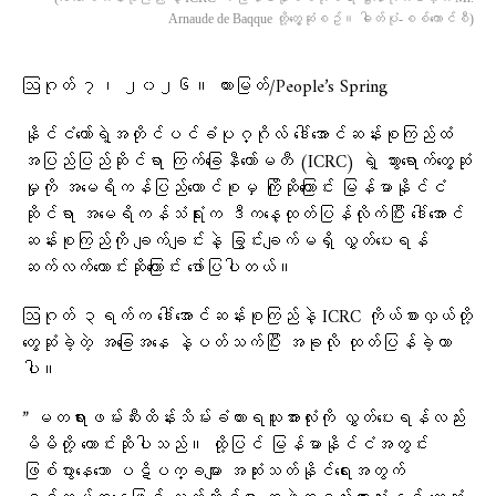
Arnaude de Baqque တို့​တွေ့ဆုံစဥ်။ ဓါတ်ပုံ-စစ်​ကောင်စီ)
ဩဂုတ် ၇၊ ၂၀၂၆။ ထားမြတ်/People’s Spring
နိုင်ငံတော်ရဲ့အတိုင်ပင်ခံပုဂ္ဂိုလ် ဒေါ်အောင်ဆန်းစုကြည်ထံ
အပြည်ပြည်ဆိုင်ရာ ကြက်ခြေနီကော်မတီ (ICRC) ရဲ့ သွားရောက်တွေ့ဆုံ
မှုကို အမေရိကန်ပြည်ထောင်စုမှ ကြိုဆိုကြောင်း မြန်မာနိုင်ငံ
ဆိုင်ရာ အမေရိကန်သံရုံးက ဒီကနေ့ထုတ်ပြန်လိုက်ပြီး ဒေါ်အောင်
ဆန်းစုကြည်ကို ချက်ချင်းနဲ့ ခြွင်းချက်မရှိ လွှတ်ပေးရန်
ဆက်လက်တောင်းဆိုကြောင်း ဖော်ပြပါတယ်။
ဩဂုတ် ၃ရက်က ဒေါ်အောင်ဆန်းစုကြည်နဲ့ ICRC ကိုယ်စားလှယ်တို့
တွေ့ဆုံခဲ့တဲ့ အခြေအနေ နဲ့ပတ်သက်ပြီး အခုလို ထုတ်ပြန်ခဲ့တာ
ပါ။
” မတရားဖမ်းဆီးထိန်းသိမ်းခံထားရသူအားလုံးကို လွှတ်ပေးရန်လည်း
မိမိတို့ တောင်းဆိုပါသည်။ ထို့ပြင် မြန်မာနိုင်ငံအတွင်း
ဖြစ်ပွားနေသော ပဋိပက္ခများ အဆုံးသတ်နိုင်ရေးအတွက်