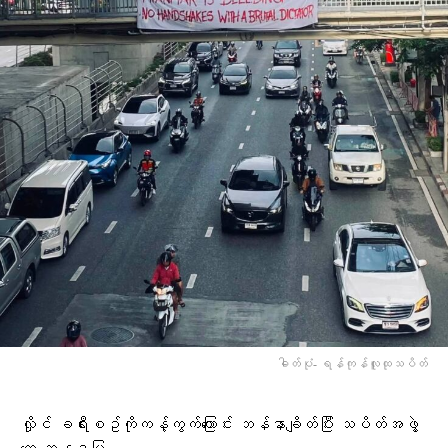
ဓါတ်ပုံ- ရန်ကုန်လူထုသပိတ်
လှိုင် ခရီးစဥ်ကိုကန့်ကွက်​ကြောင်း ဘန်နာချိတ်ပြီး သပိတ်အဖွဲ့​