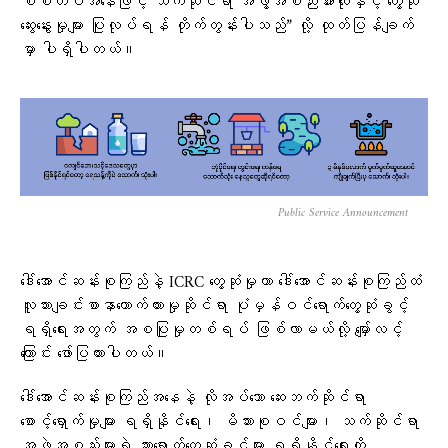
စစ်တပ်အနေဖြင့် သက်ဆိုင်ရာ အဖွဲ့အစည်းအားလုံးနှင့် တွေ့ဆုံ
ဆွေးနွေးမှုများ ပြုလုပ်ရန် တိုက်တွန်းပါသည်” လို့ ထုတ်ပြန်ချက်
မှာ ပါရှိပါတယ်။
Public Service Announcement
ဒေါ်အောင်ဆန်းစုကြည်နဲ့ ICRC တွေ့ဆုံမှုဟာ ဒေါ်အောင်ဆန်းစုကြည်ထံ
လူသားချင်းစာနာထောက်ထားမှုဆိုင်ရာ ပုံမှန်ဝင်ရောက်တွေ့ဆုံခွင့်
ရရှိရေးအတွက် အစပြုမှုတစ်ရပ် ဖြစ်လာမယ်လို့ မျှော်လင့်
ကြောင်း ဖော်ပြထားပါတယ်။
ဒေါ်အောင်ဆန်းစုကြည်အနေနဲ့ လိုအပ်သော ဆေးဘက်ဆိုင်ရာ
စောင့်ရှောက်မှုများ ရရှိနိုင်ရေး၊ မိသားစုဝင်များ၊ သက်ဆိုင်ရာ
အဖွဲ့အစည်းများရဲ့ သွားရောက်တွေ့ဆုံခွင့်များ ရရှိနိုင်ရေးကို