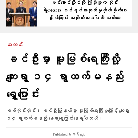
မင်းအောင်လှိုင်ကို ကြိုဆိုမှုက ထိုင်း
ရဲ့OECD ဝင်ခွင့်အားထုတ်မှုကိုထိခိုက်စေ
နိုင်ကြောင်း အတိုက်အခံပါတီ သတိပေး
သတင်း
ခင်ဦးမှာ မူးမြစ်ရေကြီးလို့
ကျေးရွာ ၁၄ ရွာထက်မနည်း
ရွှေ့ပြောင်း
စစ်ကိုင်းတိုင်း၊ ခင်ဦးမြို့နယ်မှာ မူးမြစ်ရေကြီးမှုကြောင့် ကျေးရွာ
၁၄ ရွာထက်မနည်း နေရာရွှေ့ပြောင်းနေရပါတယ်။
Published
6 နာရီ ago