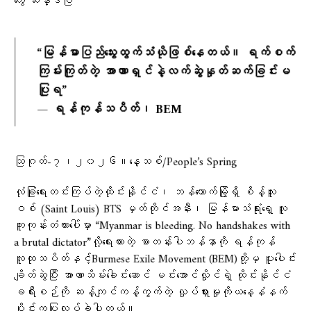
တွေ ဆန္ဒပြ
“မြန်မာပြည်သွေးထွက်သံယိုဖြစ်နေတယ်။ ရက်စက်
ကြမ်းကြုတ်တဲ့ အာဏာရှင်နဲ့လက်ဆွဲနှုတ်ဆက်ခြင်းမ
ပြုရ”
— ရန်ကုန်သပိတ်၊ BEM
သြဂုတ်-၇၊၂၀၂၆။​နေ့သစ်/People’s Spring
လုံခြုံရေးတင်းကြပ်တဲ့ထိုင်းနိုင်ငံ၊ ဘန်ကောက်မြို့ရှိ စိန့်လူး
ဝစ် (Saint Louis) BTS မှတ်တိုင်အနီး၊ မြန်မာသံရုံးရှေ့ လူ
ကူးကုန်းတံတားပေါ်မှာ “Myanmar is bleeding. No handshakes with
a brutal dictator”လို့​ရေးထားတဲ့ စာတန်းပါဘန်နာကို ရန်ကုန်
လူထုသပိတ်နှင့်Burmese Exile Movement (BEM)တို့မှ ပူးပေါင်း
ချိတ်ဆွဲပြီး အာဏာသိမ်း​ခေါင်း​ဆောင် မင်းအောင်လှိုင်ရဲ့ ထိုင်းနိုင်ငံ
ခရီးစဉ်ကို ဆန့်ကျင်ကန့်ကွက်တဲ့ လှုပ်ရှားမှုကိုယ​​နေ့နံနက်
ပိုင်းကပြုလုပ်ခဲ့ပါတယ်။