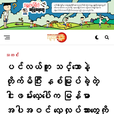
သတင်း
ပင်လယ်ကူး သင်္ဘောနဲ့
တိုက်မိပြီး နစ်မြုပ်ခဲ့တဲ့
ငါးဖမ်းလှေပေါ်က မြန်မာ
အပါအဝင် လှေလုပ်သားတွေကို