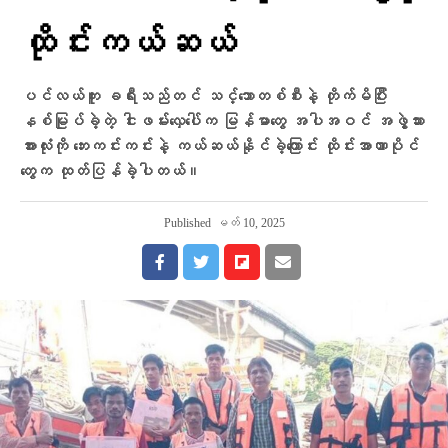
ထိုင်းကယ်ဆယ်
ပင်လယ်ကူး ခရီးသည်တင် သင်္ဘောတစ်စီးနဲ့ တိုက်မိပြီး
နစ်မြုပ်ခဲ့တဲ့ ငါးဖမ်းလှေပေါ်က မြန်မာတွေ အပါအဝင် အဖွဲ့သား
အားလုံးကို ဘေးကင်းကင်းနဲ့ ကယ်ဆယ်နိုင်ခဲ့ကြောင်း ထိုင်းအာဏာပိုင်
တွေက ထုတ်ပြန်ခဲ့ပါတယ်။
Published
မတ် 10, 2025