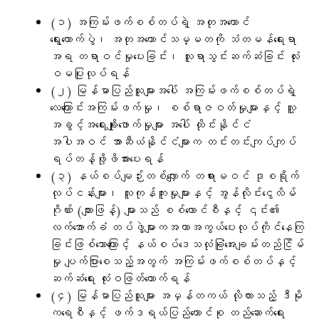
(၁) အကြမ်းဖက်စစ်တပ်ရဲ့ အတုအယောင်
ရွေးကောက်ပွဲ၊ အတုအယောင်သမ္မတကို သံတမန်ရေးရာ
အရ တရာဝင်မှုပေးခြင်း၊ လူရာသွင်းဆက်ဆံခြင်း လုံး
ဝမပြုလုပ်ရန်
(၂) မြန်မာပြည်သူများအပေါ် အကြမ်းဖက်စစ်တပ်ရဲ့
လေကြောင်းအကြမ်းဖက်မှု၊ စစ်ရာဇဝတ်မှုများနှင့် လူ့
အခွင့်အရေးချိုးဖောက်မှုများ အပေါ် ထိုင်းနိုင်ငံ
အပါအဝင် အာဆီယံနိုင်ငံများက တင်းတင်းကျပ်ကျပ်
ရပ်တန့်ဖို့ဖိအားပေးရန်
(၃) နယ်စပ်မျဉ်းတစ်လျှောက် တရားမဝင် ဒုစရိုက်
လုပ်ငန်းများ၊ လူကုန်ကူးမှုများနှင့် အွန်လိုင်းငွေလိမ်
ဂိုဏ်း (ကျားဖြန့်) များသည် စစ်ကောင်စီနှင့် ၎င်း၏
လက်အောက်ခံ တပ်ဖွဲ့များကအကာအကွယ်ပေးလုပ်ကိုင်နေကြ
ခြင်းဖြစ်သောကြောင့် နယ်စပ်ဒေသလုံခြုံအေးချမ်းတည်ငြိမ်
မှု ပျက်ပြားစေသည့်အတွက် အကြမ်းဖက်စစ်တပ်နှင့်
ဆက်ဆံရေး လုံးဝဖြတ်တောက်ရန်
(၄) မြန်မာပြည်သူများ အမှန်တကယ် လိုလားသည့် ဒီမို
ကရေစီနှင့် ဖက်ဒရယ်ပြည်ထောင်စု တည်ဆောက်ရေး