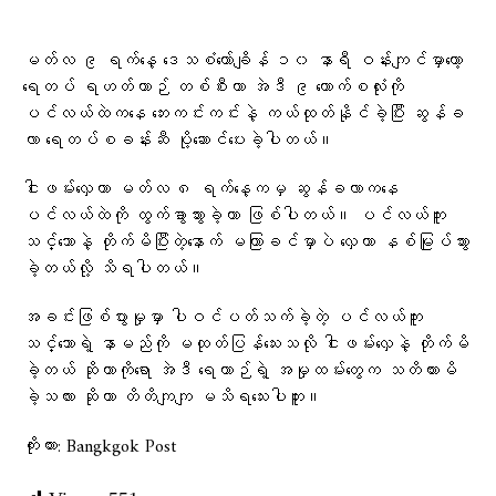
မတ်လ ၉ ရက်နေ့ ဒေသစံတော်ချိန် ၁၀ နာရီ ဝန်းကျင်မှာတော့
ရေတပ် ရဟတ်ယာဉ် တစ်စီးဟာ အဲဒီ ၉ ယောက်စလုံးကို
ပင်လယ်ထဲကနေ ဘေးကင်းကင်းနဲ့ ကယ်ထုတ်နိုင်ခဲ့ပြီး ဆွန်ခ
လာ ရေတပ်စခန်းဆီ ပို့ဆောင်ပေးခဲ့ပါတယ်။
ငါးဖမ်းလှေဟာ မတ်လ ၈ ရက်နေ့ကမှ ဆွန်ခလာကနေ
ပင်လယ်ထဲကို ထွက်ခွာသွားခဲ့တာ ဖြစ်ပါတယ်။ ပင်လယ်ကူး
သင်္ဘောနဲ့ တိုက်မိပြီးတဲ့နောက် မကြာခင်မှာပဲ လှေဟာ နစ်မြုပ်သွား
ခဲ့တယ်လို့ သိရပါတယ်။
အခင်းဖြစ်ပွားမှုမှာ ပါဝင်ပတ်သက်ခဲ့တဲ့ ပင်လယ်ကူး
သင်္ဘောရဲ့ နာမည်ကို မထုတ်ပြန်သေးသလို ငါးဖမ်းလှေနဲ့ တိုက်မိ
ခဲ့တယ် ဆိုတာကိုရော အဲဒီ ရေယာဉ်ရဲ့ အမှုထမ်းတွေက သတိထားမိ
ခဲ့သလား ဆိုတာ တိတိကျကျ မသိရသေးပါဘူး။
ကိုးကား: Bangkgok Post