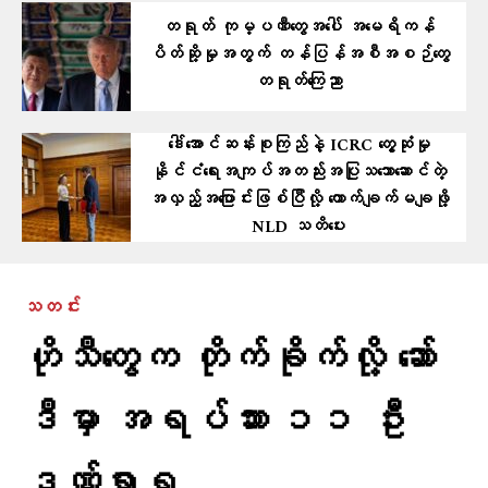
တရုတ် ကုမ္ပဏီတွေအပေါ် အမေရိကန်
ပိတ်ဆို့မှုအတွက် တန်ပြန်အစီအစဉ်တွေ
တရုတ်ကြေညာ
ဒေါ်အောင်ဆန်းစုကြည်နဲ့ ICRC တွေ့ဆုံမှု
နိုင်ငံရေးအကျပ်အတည်းအပြုသဘောဆောင်တဲ့
အလှည့်အပြောင်းဖြစ်ပြီလို့ ကောက်ချက်မချဖို့
NLD သတိပေး
သတင်း
ဟိုသီတွေက တိုက်ခိုက်လို့ ဆော်
ဒီမှာ အရပ်သား ၁၁ ဦး
ဒဏ်ရာရ