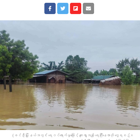
(ခင်ဦးမြို့နယ်အတွင်း ရေဝင်ရောက်မှုကြောင့် ကျေးရွာအချို့ ရေကြီးနေတာကို တွေ့ရစဉ်။