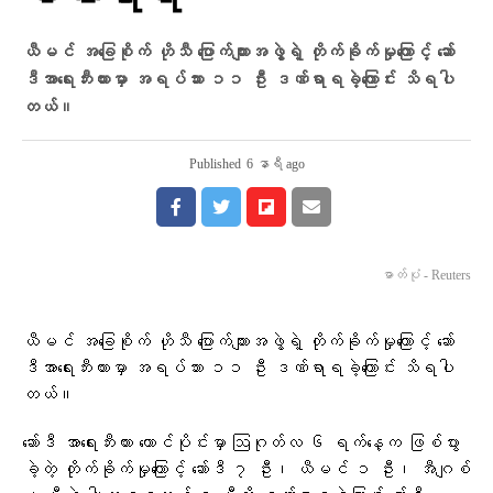
ယီမင် အခြေစိုက် ဟိုသီ ပြောက်ကျားအဖွဲ့ရဲ့ တိုက်ခိုက်မှုကြောင့် ဆော်
ဒီအာရေးဘီးယားမှာ အရပ်သား ၁၁ ဦး ဒဏ်ရာရခဲ့ကြောင်း သိရပါ
တယ်။
Published
6 နာရီ ago
ဓာတ်ပုံ - Reuters
ယီမင် အခြေစိုက် ဟိုသီ ပြောက်ကျားအဖွဲ့ရဲ့ တိုက်ခိုက်မှုကြောင့် ဆော်
ဒီအာရေးဘီးယားမှာ အရပ်သား ၁၁ ဦး ဒဏ်ရာရခဲ့ကြောင်း သိရပါ
တယ်။
ဆော်ဒီ အာရေးဘီးယား တောင်ပိုင်းမှာ ဩဂုတ်လ ၆ ရက်နေ့က ဖြစ်ပွား
ခဲ့တဲ့ တိုက်ခိုက်မှုကြောင့် ဆော်ဒီ ၇ ဦး၊ ယီမင် ၁ ဦး၊ အီဂျစ်