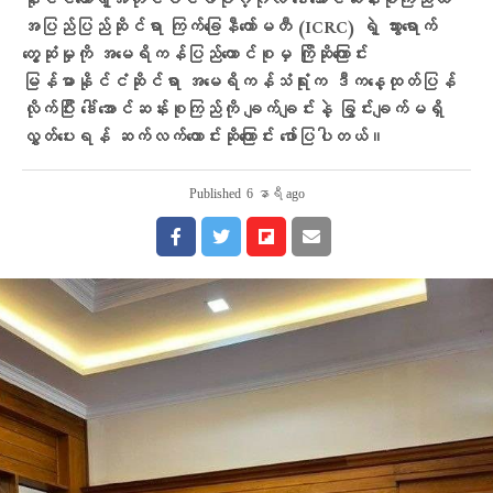
နိုင်ငံတော်ရဲ့အတိုင်ပင်ခံပုဂ္ဂိုလ် ဒေါ်အောင်ဆန်းစုကြည်ထံ
အပြည်ပြည်ဆိုင်ရာ ကြက်ခြေနီကော်မတီ (ICRC) ရဲ့ သွားရောက်
တွေ့ဆုံမှုကို အမေရိကန်ပြည်ထောင်စုမှ ကြိုဆိုကြောင်း
မြန်မာနိုင်ငံဆိုင်ရာ အမေရိကန်သံရုံးက ဒီကနေ့ထုတ်ပြန်
လိုက်ပြီး ဒေါ်အောင်ဆန်းစုကြည်ကို ချက်ချင်းနဲ့ ခြွင်းချက်မရှိ
လွှတ်ပေးရန် ဆက်လက်တောင်းဆိုကြောင်း ဖော်ပြပါတယ်။
Published
6 နာရီ ago