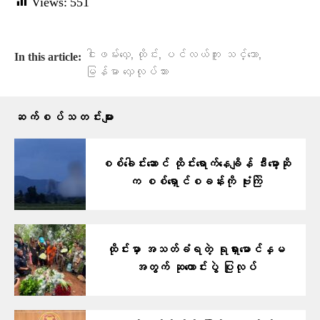
Views:
551
,
,
,
ငါးဖမ်းလှေ
ထိုင်း
ပင်လယ်ကူး သင်္ဘော
In this article:
မြန်မာ လှေလုပ်သား
ဆက်စပ်သတင်းများ
စစ်ခေါင်းဆောင် ထိုင်းရောက်နေချိန် ဒီးမော့ဆို
က စစ်ရှောင်စခန်းကို ဗုံးကြဲ
ထိုင်းမှာ အသတ်ခံရတဲ့ ရုရှားမောင်နှမ
အတွက် ဆုတောင်းပွဲ ပြုလုပ်