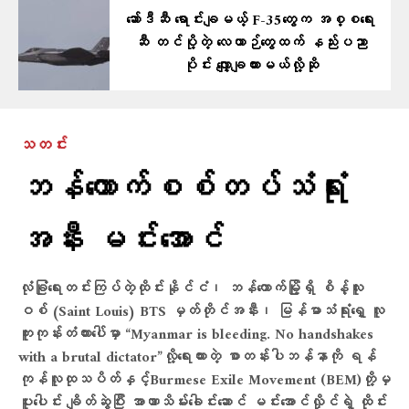
ဆော်ဒီဆီ ရောင်းချမယ့် F-35တွေက အစ္စရေး
ဆီ တင်ပို့တဲ့ လေယာဉ်တွေထက် နည်းပညာ
ပိုင်း လျှော့ချထားမယ်လို့ဆို
သတင်း
ဘန်​ကောက်စစ်တပ်သံရုံး
အနီး မင်း​အောင်
လုံခြုံရေးတင်းကြပ်တဲ့ထိုင်းနိုင်ငံ၊ ဘန်ကောက်မြို့ရှိ စိန့်လူး
ဝစ် (Saint Louis) BTS မှတ်တိုင်အနီး၊ မြန်မာသံရုံးရှေ့ လူ
ကူးကုန်းတံတားပေါ်မှာ “Myanmar is bleeding. No handshakes
with a brutal dictator”လို့​ရေးထားတဲ့ စာတန်းပါဘန်နာကို ရန်
ကုန်လူထုသပိတ်နှင့်Burmese Exile Movement (BEM)တို့မှ
ပူးပေါင်း ချိတ်ဆွဲပြီး အာဏာသိမ်း​ခေါင်း​ဆောင် မင်းအောင်လှိုင်ရဲ့ ထိုင်း