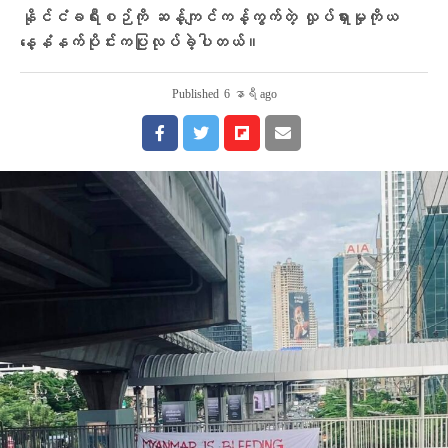
နိုင်ငံခရီးစဉ်ကို ဆန့်ကျင်ကန့်ကွက်တဲ့ လှုပ်ရှားမှုကိုယ​​
နေ့နံနက်ပိုင်းကပြုလုပ်ခဲ့ပါတယ်။
Published
6 နာရီ ago