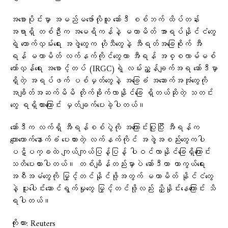
အစောပိုင်းမှာ အမည်မဖော်လိုသူ ဆော်ဒီ စစ်ဘက် ထိပ်တန်း
အရာရှိ တစ်ဦးက အမေရိကန်နဲ့ မဟာမိတ် အာရပ်နိုင်ငံတွေ
ရဲ့ ထောက်လှမ်းရေး အဖွဲ့တွေက ဟိုသီတွေနဲ့ အီရတ်အခြေစိုက် အီ
ရန် မဟာမိတ် လက်နက်ကိုင်တွေဟာ အီရန် အစ္စလာမ်မစ်
တော်လှန်ရေး အစောင့်တပ် (IRGC)ရဲ့ လမ်းညွှန်ချက်အရ ဆော်ဒီမှာ
ရှိတဲ့ အရပ်ဖက် ပစ်မှတ်တွေနဲ့ အခြေခံ အဆောက်အအုံတွေကို
အချိတ်အဆက်မိမိ တိုက်ခိုက်လာနိုင်ခြေ ရှိတယ်ဆိုတဲ့ သတင်း
တွေ ရရှိထားကြောင်း မှတ်ချက်ပေးခဲ့ပါတယ်။
ဆော်ဒီက လက်ရှိ အီရန်စစ်ပွဲကို အကြောင်းပြုပြီး အီရန်က
ကျောထောက်နောက်ခံ ပေးထားတဲ့ လက်နက်ကိုင် အဖွဲ့အစည်းတွေကပါ
ပဋိပက္ခထဲ ကျယ်ကျယ်ပြန့်ပြန့် ပါဝင်လာနိုင်ခြေရှိကြောင်း
သတိပေးထားပါတယ်။ တစ်ချိန်တည်းမှာပဲ ဆော်ဒီဟာ ကာကွယ်ရေး
အစီအမံတွေကို မြှင့်တင်နိုင်ဖို့အတွက် မဟာမိတ် နိုင်ငံတွေ
နဲ့ ပူးပေါင်းဆောင်ရွက်မှုတွေ မြှင့်တင်ဖို့လည်း ညှိနှိုင်းနေကြောင်း သိ
ရပါတယ်။
ကိုးကား: Reuters