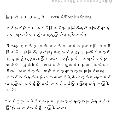
ဓာတ်ပုံ - ခင်ဦးမြို့နယ် သတင်းမှန်ပြန်ကြားရေး)
သြဂူတ် ၇၊ ၂၀၂၆။ ဇေအောင်/People’s Spring
စစ်ကိုင်းတိုင်း၊ ခင်ဦးမြို့နယ်မှာ မူးမြစ်ရေကြီးမှုကြောင့် ကျေးရွာ
၁၄ ရွာထက်မနည်း နေရာရွှေ့ပြောင်းနေရပါတယ်။
ဒီကနေ့ သြဂုတ် ၇ ရက် မနက် ၁ နာရီခန့်ကစပြီး ခင်ဦး
မြို့နယ်၊ မူးမြစ်(နတ်မူး)အရှေ့ဘက်နဲ့ DY-1 တူးမြောင်းအတွင်း
ရှိ ဥယျာဥ်၊ကျွန်းတောကြီး၊ယာတော်၊မကျီးအုပ်၊သရက်ပင်စု၊
ကားဆိပ်၊မြင်းဒေါင်း၊အင်းပတ်၊ရွာသစ်၊မူးသာ၊သက်ပေး၊
ဇီးတော၊လက်ပံကွက်၊တာတိုင်စတဲ့ ကျေးရွာတွေကို မူးမြစ်ရေတွေ
စတင်ဝင်ရောက်နေလို့ ဒေသခံ ထောင်နဲ့ချီ ဘေးလွတ်ရာ ရေဘေးရှောင်
နေရကြောင်း ခင်ဦးမြို့နယ် သတင်းမှန်ပြန်ကြားရေးအဖွဲ့က ပြောပါ
တယ်။
“တစ်ညလုံး မအိပ်ရသေးဘူး။ မူးဘေးနားကရွာတွေအကုန်ရေနစ်နေ
ပြီ”လို့ ဒေသခံတစ်ဦးက ပြောပါတယ်။