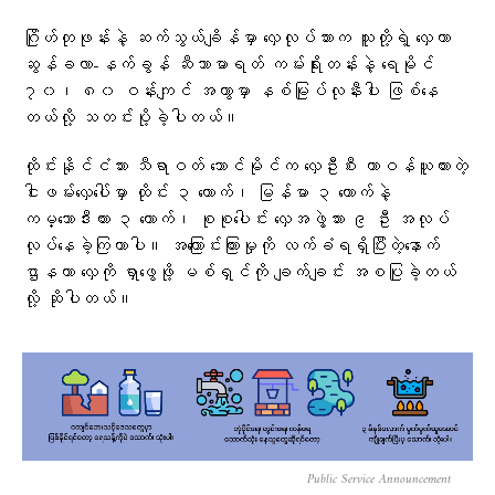
ဂြိုဟ်တုဖုန်းနဲ့ ဆက်သွယ်ချိန်မှာ လှေလုပ်သားက သူတို့ရဲ့ လှေဟာ
ဆွန်ခလာ-နက်ခွန် ဆီသာမာရတ် ကမ်းရိုးတန်းနဲ့ ရေမိုင်
၇၀၊ ၈၀ ဝန်းကျင် အကွာမှာ နစ်မြုပ်လုနီးပါး ဖြစ်နေ
တယ်လို့ သတင်းပို့ခဲ့ပါတယ်။
ထိုင်းနိုင်ငံသား သီရာဝတ် သောင်မိုင်က လှေဦးစီး တာဝန်ယူထားတဲ့
ငါးဖမ်းလှေပေါ်မှာ ထိုင်း ၃ ယောက်၊ မြန်မာ ၃ ယောက်နဲ့
ကမ္ဘောဒီးယား ၃ ယောက်၊ စုစုပေါင်း လှေအဖွဲ့သား ၉ ဦး အလုပ်
လုပ်နေခဲ့ကြတာပါ။ အကြောင်းကြားမှုကို လက်ခံရရှိပြီးတဲ့နောက်
ဌာနဟာ လှေကို ရှာဖွေဖို့ မစ်ရှင်ကို ချက်ချင်း အစပြုခဲ့တယ်
လို့ ဆိုပါတယ်။
Public Service Announcement