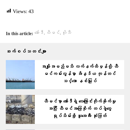
Views:
43
,
,
ဆော်ဒီ
ယီမင်
ဟိုသီ
In this article:
ဆက်စပ်သတင်းများ
အမျိုးအမည်မသိ လက်နက်ထိမှန်လို့ ယီ
မင်ကမ်းလွန်မှာ အိန္ဒိယ ကုန်တင်
သင်္ဘော နစ်မြုပ်
ယီမင်မှာ ဆော်ဒီရဲ့ လေကြောင်းတိုက်ခိုက်မှု
အပြီး ယီမင်အခြေစိုက် တပ်ဖွဲ့တွေ
ရုပ်သိမ်းဖို့ ယူအေအီး ဆုံးဖြတ်