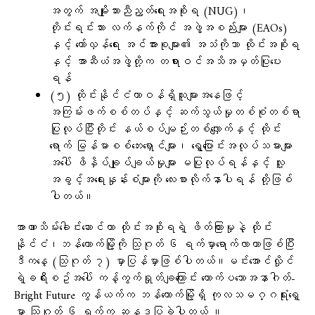
အတွက် အမျိုးသားညီညွတ်ရေးအစိုးရ (NUG)၊
တိုင်းရင်းသား လက်နက်ကိုင် အဖွဲ့အစည်းများ (EAOs)
နှင့် တော်လှန်ရေး အင်အားစုများ၏ အသံကိုသာ ထိုင်းအစိုးရ
နှင့် အာဆီယံအဖွဲ့တို့က တရားဝင်အသိအမှတ်ပြုပေး
ရန်
(၅) ထိုင်းနိုင်ငံတာဝန်ရှိသူများအနေဖြင့်
အကြမ်းဖက်စစ်တပ်နှင့် ဆက်သွယ်မှုတစ်စုံတစ်ရာ
ပြုလုပ်ပြီးတိုင်း နယ်စပ်မျဉ်းတစ်လျှောက်နှင့် ထိုင်း
ရောက် မြန်မာစစ်ဘေးရှောင်များ၊ ရွှေ့ပြောင်းအလုပ်သမားများ
အပေါ် ဖိနှိပ်ချုပ်ချယ်မှုများ မပြုလုပ်ရန်နှင့် လူ့
အခွင့်အရေးနှုန်းစံများကို လေးစားလိုက်နာပါရန် တို့ဖြစ်
ပါတယ်။
အာဏာသိမ်း​ခေါင်း​​ဆောင်ဟာ ထိုင်းအစိုးရရဲ့ ဖိတ်ကြားမှုနဲ့ ထိုင်း
နိုင်ငံ၊ဘန်​ကောက်မြို့ကို သြဂုတ် ၆ ရက်မှာ​ရောက်လာတာဖြစ်ပြီး
ဒီက​နေ့ (သြဂုတ် ၇) မှာပြန်မှာဖြစ်ပါတယ်။မင်း​အောင်လှိုင်
ရဲ့ခရီးစဥ်အ​ပေါ် ကန့်ကွက်ရှုတ်ချ​ကြောင်း ​တောက်ပ​သောအနာဂါတ်-
Bright Future ကွန်ယက်က ဘန်​ကောက်မြို့ရှိ ကုလသမဂ္ဂရုံး​ရှေ့
မှာ သြဂုတ် ၆ ရက်က ဆန္ဒပြခဲ့ပါတယ် ။