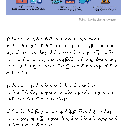
Public Service Announcement
ဟိုသီတွေက နက်ဂျ်ရန်းကို ဒရုန်းတွေ၊ ဒုံးကျည်တွေ၊
လက်နက်ကြီးတွေနဲ့ တိုက်ခိုက်ခဲ့တယ်လို့ ယူဆရပြီး အသေးစိတ်
အချက်အလက်တွေကိုတော့ ဆော်ဒီစစ်တပ်က မထုတ်ပြန်သေးပါ
ဘူး။ ဒဏ်ရာ ရသူတွေထဲမှာ အရေပြားပေါ် ဆိုးဆိုးရွားရွား မီးလောင်သွားခဲ့
တဲ့ ၄ နှစ်အရွယ် ကလေးငယ်လည်း ပါဝင်ခဲ့တယ်လို့ ဆော်ဒီက
ပြောပါတယ်။
ဟိုသီတွေရော၊ ဟိုသီအပါအဝင် အီရန်မဟာမိတ်
လက်နက်ကိုင်တွေ စုဖွဲ့ထားတဲ့ တပ်ပေါင်းစုကပါ အခုကိစ္စ
အပေါ် ဘာမှတ်ချက်မှ မပေးသေးပါဘူး။
ဆော်ဒီတွေနဲ့ ဟိုသီကြားမှာ ဆယ်စုနှစ်နဲ့ချီ ကြာညောင်းတဲ့ စစ်ရေး
တင်းမာမှုတွေ ရှိနေပြီး အခုတော့ အီရန်စစ်ပွဲနဲ့ပါ ရောထွေး ယှက်
နွှယ်လာနေတာ ဖြစ်ပါတယ်။