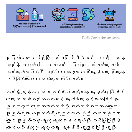
Public Service Announcement
မူးမြစ်ရေဟာ ခင်ဦးမြို့နယ်အပြင် ဒီပဲယင်း၊ ရေဦး၊ တန့်
ဆည်နဲ့ စစ်ကိုင်း၊ ဝက်လက်၊ မြင်းမူနယ်ဘက်တွေအထိ
သက်ရောက်မှာဖြစ်ပြီး အဆိုပါ ဒေသတွေမှာ ရေကြီးရေလျှံမှုတွေ ကြုံတွေ့နေ
ရပြီဖြစ်ကြောင်း ဒေသခံတွေက ပြောပါတယ်​။
လက်ရှိ ကျွန်းလှနယ် သဖန်းဆိပ်ဆည်ကနေ ရေလွှတ်နေပြီး အဲဒီ
ရေတွေဟာ ကာဘိုးဆည်ကနေတဆင့် ရေတံခါးတွေဖွင့်ထားတာကြောင့် မူး
မြစ်အတွင်း ရောက်ကာအောက်ဘက်သို့ ဆက်လက်ဆင်းလာနေကြောင်း၊
မူးမြစ်ရေဟာ ယခုလက်ရှိ ရေပြင်ထက် ပိုပြီး တက်လာနိုင်တာ
ကြောင့် မူးမြစ်ဘေး ကျေးရွာတွေ ရေဘေးအန္တရာယ်ကို သတိပြုကြဖို့နဲ့
ကောက်ပဲသီးနှံတွေကို ရေလွတ်ရာ အချိန်မီ ရွှေ့ပြောင်းကြဖို့ ရွှေဘို