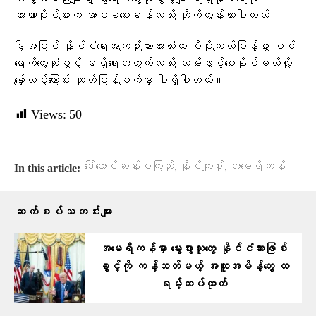
အာဏာပိုင်များက အာမခံပေးရန်လည်း တိုက်တွန်းထားပါတယ်။
ဒါ့အပြင် နိုင်ငံရေးအကျဉ်းသားအားလုံးထံ ပိုမိုကျယ်ပြန့်စွာ ဝင်
ရောက်တွေ့ဆုံခွင့် ရရှိရေးအတွက်လည်း လမ်းဖွင့်ပေးနိုင်မယ်လို့
မျှော်လင့်ကြောင်း ထုတ်ပြန်ချက်မှာ ပါရှိပါတယ်။
Views:
50
,
,
ဒေါ်အောင်ဆန်းစုကြည်
နိုင်ကျဉ်း
အမေရိကန်
In this article:
ဆက်စပ်သတင်းများ
အမေရိကန်မှာ မွေးဖွားသူတွေ နိုင်ငံသားဖြစ်
ခွင့်ကို ကန့်သတ်မယ့် အထူးအမိန့်တွေ ထ
ရမ့်ထပ်ထုတ်