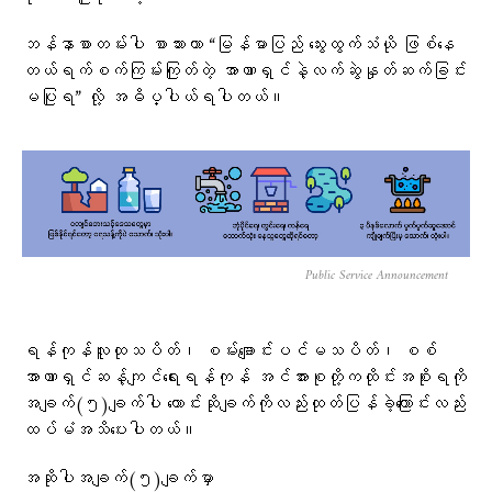
ဘန်နာစာတမ်းပါ စာသားဟာ “မြန်မာပြည် သွေးထွက်သံယို ဖြစ်နေ
တယ်ရက်စက်ကြမ်းကြုတ်တဲ့ အာဏာရှင်နဲ့လက်ဆွဲနှုတ်ဆက်ခြင်း
မပြုရ” လို့ အဓိပ္ပါယ်ရပါတယ်။
Public Service Announcement
ရန်ကုန်လူထုသပိတ်၊ စမ်းချောင်းပင်မသပိတ်၊ စစ်
အာဏာရှင်ဆန့်ကျင်ရေးရန်ကုန် အင်အားစုတို့ကထိုင်းအစိုးရကို
အချက်(၅)ချက်ပါ​ ​တောင်းဆိုချက်ကိုလည်းထုတ်ပြန်ခဲ့​ကြောင်းလည်း
ထပ်မံအသိ​ပေးပါတယ်။
အဆိုပါအချက်(၅)ချက်မှာ