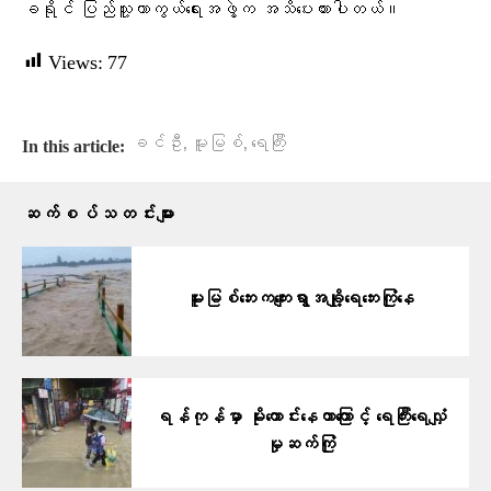
ခရိုင် ပြည်သူ့ကာကွယ်ရေးအဖွဲ့က အသိပေးထားပါတယ်။
Views:
77
,
,
ခင်ဦး
မူးမြစ်
ရေကြီး
In this article:
ဆက်စပ်သတင်းများ
မူးမြစ်ဘေးကကျေးရွာအချို့ရေဘေးကြုံနေ
ရန်ကုန်မှာ မိုးကောင်းနေတာကြောင့် ရေကြီးရေလျှံ
မှုဆက်ကြုံ