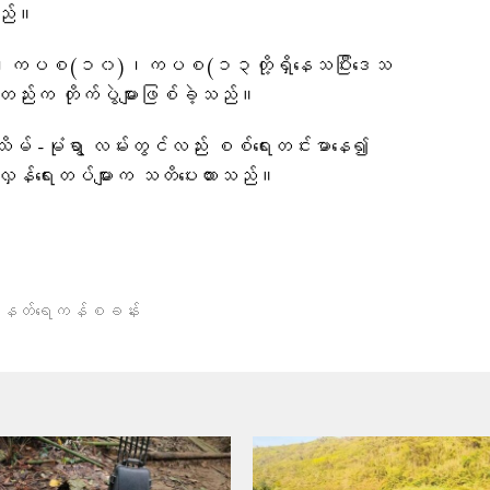
ိသည်။
၂)၊ကပစ(၁၀)၊ကပစ(၁၃တို့ရှိနေသပြီးဒေသ
ည်းက တိုက်ပွဲများဖြစ်ခဲ့သည်။
ိမ် -မုံရွာ လမ်းတွင်လည်း စစ်ရေးတင်းမာနေ၍
်လှန်ရေးတပ်များက သတိပေးထားသည်။
နတ်ရေကန်စခန်း