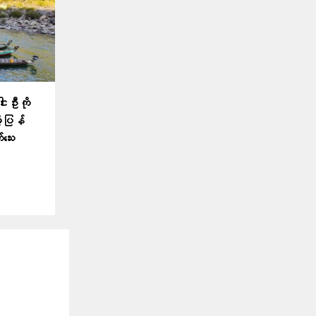
းဦးကို
့ပြန်
​သေး