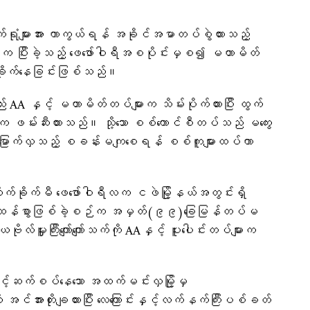
က်ရုံများအား ကာကွယ်ရန် အခိုင်အမာတပ်စွဲထားသည့်
က ပြီးခဲ့သည့် ဖေဖော်ဝါရီအစပိုင်းမှစ၍ မဟာမိတ်
ခိုက်နေခြင်းဖြစ်သည်။
 AA နှင့် မဟာမိတ်တပ်များက သိမ်းပိုက်ထားပြီး ထွက်​
်က ဖမ်းဆီးထားသည်။ သို့​သော စစ်​ကောင်စီတပ်သည် မ​ကွေး
ူဟာ​မြောက်လှသည့် စခန်းမကျ​စေရန် စစ်ကူများထပ်ကာ
်ခိုက်မီ ဖေဖော်ဝါရီလက ငဖဲမြို့နယ်အတွင်းရှိ
ား ပြင်းထန်စွာဖြစ်ခဲ့စဉ်က အမှတ်(၉၉)ခြေမြန်တပ်မ
လ်မှူးကြီးကျော်ကျော်သက်ကို AAနှင့် ပူးပေါင်းတပ်များက
ှင့်ဆက်စပ်နေသော အထက်မင်းလှမြို့မှ
်အားတိုးချထားပြီး လေကြောင်းနှင့်လက်နက်ကြီးပစ်ခတ်