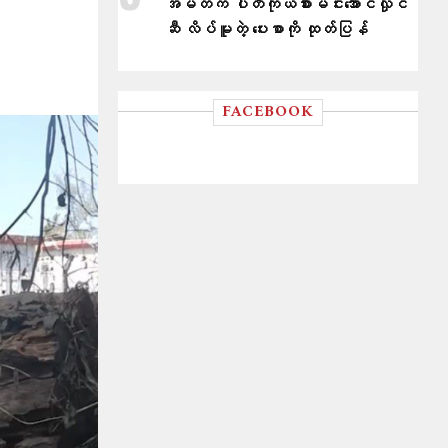
အမတ်က ပါတီကိုယ်စားမင်းအောင်လှိုင်
ဆီ လိပ်မူတဲ့ ပေးစာကို ထုတ်ပြန်
FACEBOOK