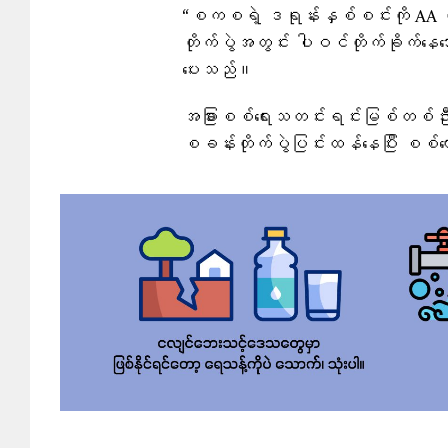
“စကစရဲ့ ဒရုန်းနှစ်စင်းကို AA က
တိုက်ပွဲအတွင်း ပါဝင်တိုက်ခိုက်နေသေ
ပေးသည်။
အခြားစစ်ရေးသတင်းရင်းမြစ်တစ်ဦး
စခန်းတိုက်ပွဲပြင်းထန်နေပြီး စစ်က