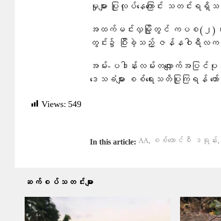
မှုများ ပြုလုပ်နေကြောင်း သတင်းရရှ
အထက်မင်းလှမြို့တွင် ကပစ(
တွင်း၌ ပြီးခဲ့သည့် ဇန်နဝါရီလကတ
အမ်း-ပဒါန်းလမ်းတလျှောက်အပြင်ပုသ
ဒေသခံများ စစ်ရေးသတိပြုကြရန် တော
Views:
549
,
,
AA
စစ်ကောင်စီ ဒရုန်း
In this article:
ဆက်စပ်သတင်းများ