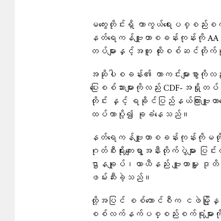
မကွေးတိုင်းရှိ ကာကွယ်ရေးပစ္စည်းစ
နတ်ရေကန်ဗျူဟာစခန်းကုန်းကို AA 
တပ်များနှင့်အတူ ထိုးစစ်ဆင်တိုက်
အဆိုပါစခန်း၏ ကာကင်းများစွာကိုလည်း
ပြေးစစ်သားများကိုလည်း CDF-အရှိုတပ
တိုင်း နှင့် ရခိုင်ပြည်နယ်ကြားဗျ
ထပ်ကာပို့၍ ခုခံ​နေသည်။
နတ်ရေကန်ဗျူဟာစခန်းကုန်းကိုမတိုက
ဂုတ်စီးရိုးကျေးရွာအနီးတိုက်ပွဲမျ
ဌာနချုပ်၊ယာယီနည်း ဗျူဟာမှူး ဒုတိယဗို
ဖမ်းဆီးခဲ့သည်။
ထို့အပြင် စစ်ကောင်စီက ငဖဲမြို့န
စစ်လက်နက်ပစ္စည်းစက်ရုံများကို အင