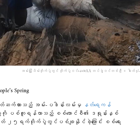
အမ်းမြို့သိမ်းတိုက်ပွဲတွင် တိုက်ပွဲဝင်​​နေ​သောAA တပ်ဖွဲ့ဝင်တစ်ဦး ။ ဓါတ်ပု
’s Spring
ချိတ်ဆက်ထားသည့် အမ်း-ပဒါန်းလမ်းမှ
နတ်ရေကန်
်ပွဲကို ပစ်ကူရန်လာသည့် စစ်ကောင်စီ၏ ဒရုန်းနှစ်
 ၂၅ရက်တိုက်ပွဲတွင်ပစ်ချနိုင်ခဲ့ကြောင်း စစ်ရေး