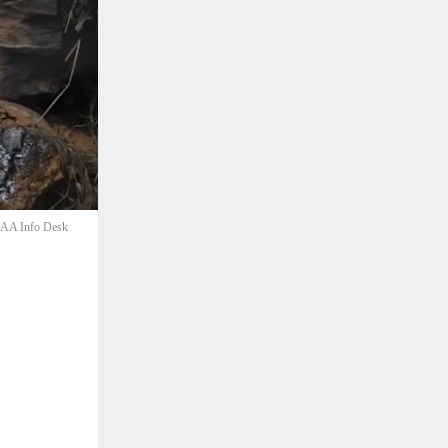
ံ-AA Info Desk