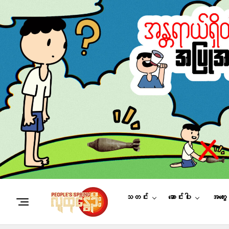
သတင်း
ဆောင်းပါး
အတွေ