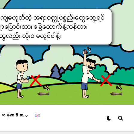
– ကမ္ဘောဒီးယား