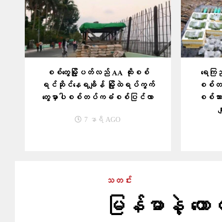
စစ်တွေမြို့ပတ်လည် AA ထိုးစစ်
ရေကြည်
ရင်ဆိုင်နေရချိန် မြို့ထဲရပ်ကွက်
စစ်တပ
တွေမှာပါစစ်တပ်ကခံစစ်ပြင်လာ
စစ်သား
မ
7 နာရီ AGO
သတင်း
မြန်မာနဲ့ တော