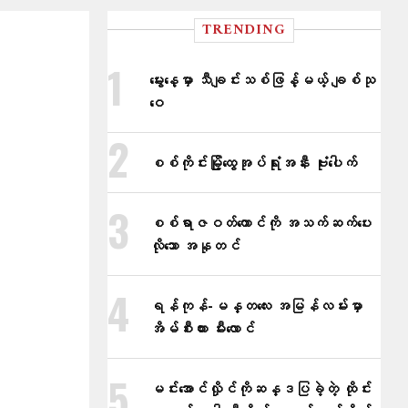
TRENDING
မွေးနေ့မှာ သီချင်းသစ်ဖြန့်မယ့် ချစ်သု
ဝေ
စစ်ကိုင်းမြို့ထွေအုပ်ရုံးအနီး ဗုံးပေါက်
စစ်ရာဇဝတ်ကောင်ကို အသက်ဆက်ပေး
လိုသော အနုတင်
ရန်ကုန်-မန္တလေး အမြန်လမ်းမှာ
အိမ်စီးကား မီးလောင်
မင်းအောင်လှိုင်ကိုဆန္ဒပြခဲ့တဲ့ ထိုင်း