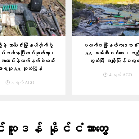
နဲ့ သာပေါင်းမြို့နယ်တိုက်ပွဲ
ပလက်၀မြို့နယ်ကဒေသခံငါ
်အထိနာပြီးတပ်ဆုတ်သွား၊
AA ဖမ်းဆီးစစ်​ဆေး ၊အချို
အလောင်းနဲ့လက်နက်ခဲယမ်း
လွတ်ပြီး အချို့ပြန်မလွတ်
ျားရဟု AA ထုတ်ပြန်
4 ရက် AGO
3 ရက် AGO
င်ဆူဒန် နိုင်ငံသားတွေ