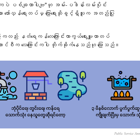
ပဲ ပစ်ချတာပါဗျ”ဟု အမ်း-ပဒါန်းလမ်းပိုင်း
ာ တော်လှန်ရေးတပ်မှ ပြောရေးဆိုခွင့်ရှိသူက အတည်ပြု
ကလည်း နတ်ရေကန်လေကြောင်းကာကွယ်ရေးဗျူဟာတပ်
ောင်စီက လေကြောင်းကပါ တိုက်ခိုက်နေသည်ဟု ပြောသည်။
Public Service An