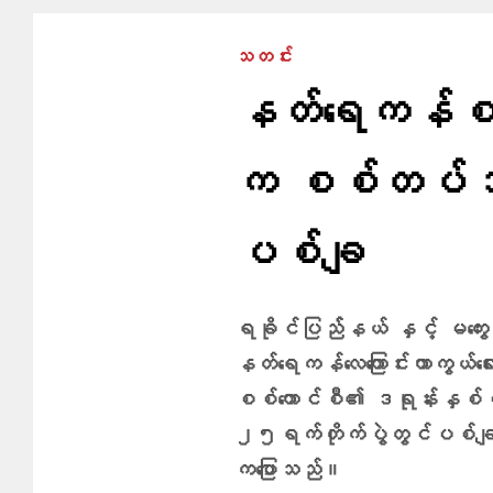
သတင်း
နတ်​ရေကန်စခ
က စစ်တပ်ဒရ
ပစ်ချ
ရခိုင်ပြည််နယ် နှင့် မကွေး
နတ်ရေကန်လေကြောင်းကာကွယ်ရ
စစ်ကောင်စီ၏ ဒရုန်းနှစ်
၂၅ရက်တိုက်ပွဲတွင်ပစ်ချနို
ကပြောသည်။