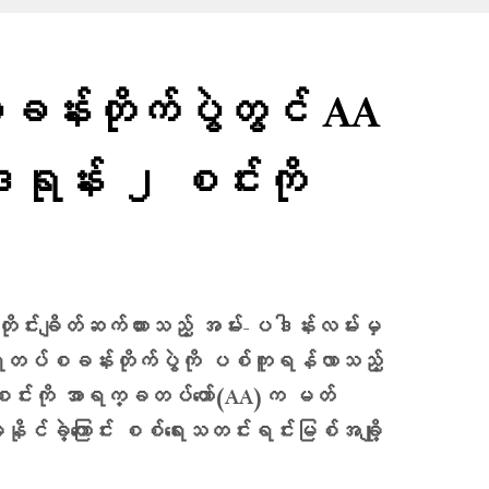
န်းတိုက်ပွဲတွင် AA
ုန်း ၂ စင်းကို
တိုင်းချိတ်ဆက်ထားသည့် အမ်း-ပဒါန်းလမ်းမှ
ေးတပ်စခန်းတိုက်ပွဲကို ပစ်ကူရန်လာသည့်
စင်းကို အာရက္ခတပ်တော်(AA)က မတ်
င်ခဲ့ကြောင်း စစ်ရေးသတင်းရင်းမြစ်အချို့