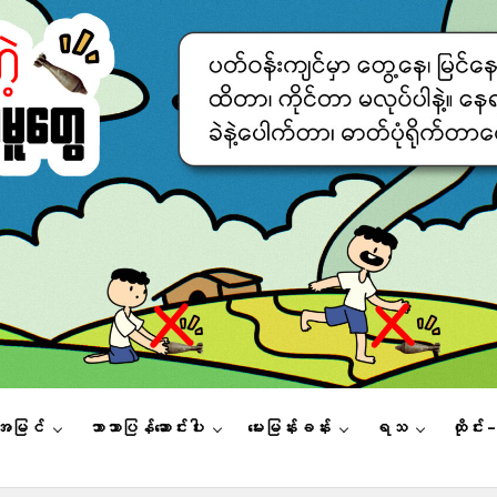
းအမြင်
ဘာသာပြန်ဆောင်းပါး
မေးမြန်းခန်း
ရသ
ထိုင်း 