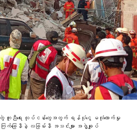
ဲ ကူညီရေး လုပ်ငန်းတွေအတွက် ရန်ပုံငွေ မလုံလောက်မှု
ကြက်ခြေနီနဲ့ လခြမ်းနီ အသင်းများ အဖွဲ့ချုပ်