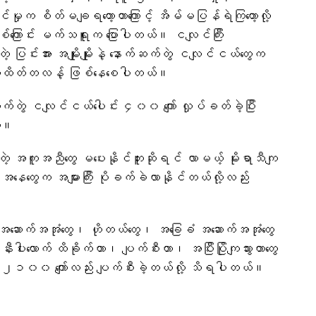
ိုင်မှုက စိတ်မချရတော့တာကြောင့် အိမ်မပြန်ရဲကြတော့လို့
ြစ်ကြောင်း မက်သရူးက ပြောပါတယ်။ ငလျင်ကြီး
ပြင်းအား အမျိုးမျိုးနဲ့ နောက်ဆက်တွဲ ငလျင်ငယ်တွေက
 အထိတ်တလန့် ဖြစ်နေစေပါတယ်။
တွဲ ငလျင်ငယ်ပေါင်း ၄၀၀ ကျော် လှုပ်ခတ်ခဲ့ပြီး
ယ်။
ဲ့ အကူအညီတွေ မပေးနိုင်ဘူးဆိုရင် လာမယ့် မိုးရာသီကျ
ေတွေက အများကြီး ပိုခက်ခဲလာနိုင်တယ်လို့လည်း
းအဆောက်အအုံတွေ၊ ဟိုတယ်တွေ၊ အခြေခံ အဆောက်အအုံတွေ
လောက် ထိခိုက်တာ၊ ပျက်စီးတာ၊ အပြီးပြိုကျသွားတာတွေ
င်း ၂၁၀၀ ကျော်လည်း ပျက်စီးခဲ့တယ်လို့ သိရပါတယ်။