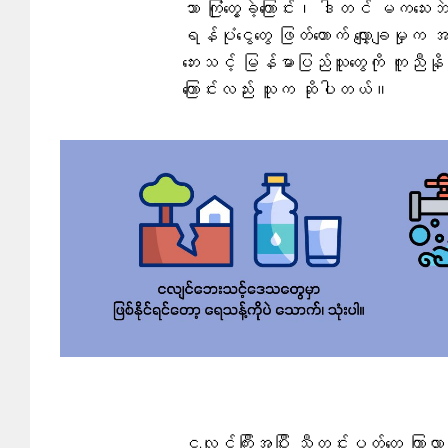
သာ ကြုံတွေ့ခဲ့ကြောင်း၊ ဒါတင် မကသေ
ရန်ပုံငွေတွေ ဖြတ်တောက် လျှော့ချမှုက အ
ဘေးသင့် မြန်မာပြည်သူတွေကို ကူညီနို
ကြောင်းလည်း သူက ဆိုပါတယ်။
ငလျင်ကြီးအပြီး သီတင်းပတ်တွေ ကြာလာတ