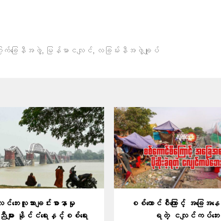
,
,
က်ခြေနီအဖွဲ့
မြန်မာငလျင်
လခြမ်းနီအဖွဲ့ချုပ်
င်ဘေးလူသားချင်းစာနာမှု
စစ်ကောင်စီကြောင့် အခြေအနေပို
ျား နိုင်ငံရေးနှင့်စစ်ရေး
ရတဲ့ ငလျင်ကပ်ဘေး