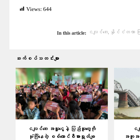
Views:
644
,
ငလျင်ဘေး
နိုင်ငံတကာ ကြ
In this article:
ဆက်စပ်သတင်းများ
ငလျင်ဘေး အလှူငွေနဲ့ ပြည်သူတွေကို
ငလျ
ဗုံးကြဲနေတဲ့ စစ်ကောင်စီအားရှုတ်ချ
အကူအညီမ