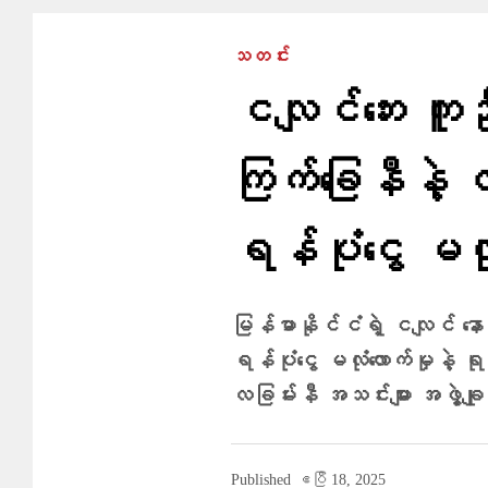
သတင်း
ငလျင်ဘေး ကူညီ
ကြက်ခြေနီနဲ့ 
ရန်ပုံငွေ မလု
မြန်မာနိုင်ငံရဲ့ ငလျင် နေ
ရန်ပုံငွေ မလုံလောက်မှုနဲ့ ရ
လခြမ်းနီ အသင်းများ အဖွဲ့ချ
Published
ဧပြီ 18, 2025