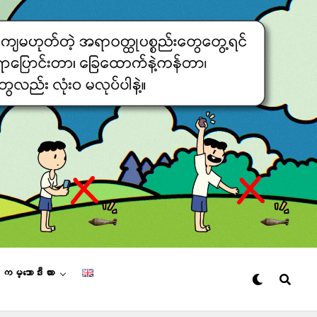
– ကမ္ဘောဒီးယား