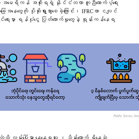
းဘဲ အမေရိကန် အစိုးရရဲ့ နိုင်ငံတကာ ကူညီထောက်ပံ့ရေး
ခြေအနေတွေကို ပိုဆိုးရွားသွားစေခဲ့ကြောင်း၊ IFRCဟာ ငလျင်
င်ရေးမှာ ရန်ပုံငွေ ပြတ်တောက်မှုတွေနဲ့ ရုန်းကန်နေရ
Public Service An
ဲ့ထိ လမ်းပေါ်မှာ နေနေရသူ ၂ သိန်းလောက် ရှိနေဆဲ