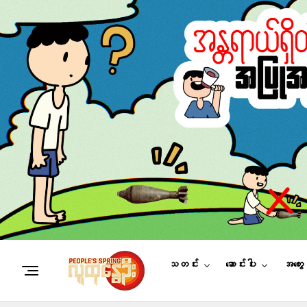
သတင်း
ဆောင်းပါး
အတွေ