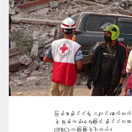
မြန်မာနိုင်ငံရဲ့ ငလျင် နောက်ဆက်တွ
နဲ့ ရုန်းကန်နေရကြောင်း နိုင်ငံတကာ 
(IFRC)က ပြောကြားခဲ့ပါတယ်။