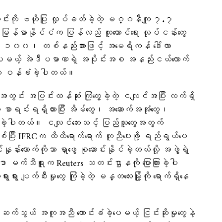
းကို ဗဟိုပြု လှုပ်ခတ်ခဲ့တဲ့ မဂ္ဂနီကျု ၇.၇
း မြန်မာနိုင်ငံက ပြန်လည် ထူထောင်ရေး လုပ်ငန်းတွေ
း ၁၀၀၊ တစ်နည်းအားဖြင့် အမေရိကန် ဒေါ်လာ
ဲ့ပေမယ့် အဲဒီပမာဏရဲ့ အပိုင်းအစ အနည်းငယ်လောက်
RCက ဝန်ခံခဲ့ပါတယ်။
ွင်း အပြင်းထန်ဆုံး ကြုံတွေ့ခဲ့တဲ့ ငလျင်အပြီး လက်ရှိ
စာရင်းရရှိထားပြီး အိမ်တွေ၊ အဆောက်အအုံတွေ၊
ုလဲခဲ့ပါတယ်။ ငလျင်ဘေးသင့် ပြည်သူတွေအတွက်
်ပြီး IFRCက ထိထိရောက်ရောက် ကူညီပေးဖို့ ရည်ရွယ်ပေ
ုန်းလောက်ကိုသာ ရှာဖွေ စုဆောင်းနိုင်ခဲ့တယ်လို့ အဖွဲ့ရဲ့
က်သီရူက Reuters သတင်းဌာနကို ပြောကြားခဲ့ပါ
ရွား ပျက်စီးမှုတွေ ကြုံခဲ့တဲ့ မန္တလေးမြို့ကို ရောက်ရှိနေ
 ဆက်သွယ် အကူအညီ တောင်းခံခဲ့ပေမယ့် ငြင်းဆိုမှုတွေနဲ့