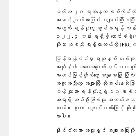
မတ်လ ၂၈ ရက်နေ့က စစ်ကိုင်းတိုင်
အဆင့် ဖျက်အားပြင်း ငလျင်ကြီးအပြီ
အတွက် ရန်ပုံငွေ ဆွစ်ဖရန့် သန်
၁၂၂.၄ သန်း ရရှိဖို့ တောင်းခံခ
ကိုသာ စုစည်း ရရှိထားတယ်လို့ IF
မြန်မာနိုင်ငံမှာ ရာစုနှစ် တစ်ခုအတ
အချိန်ထိ အသေအပျောက် ၃၆၀၀ ကျော် 
အထပ်မြင့်တိုက်တွေ အများအပြား ပြိ
အကူအညီတွေ အများကြီး လိုအပ်နေဆဲဖြစ
မယ့် လျာထား ရန်ပုံငွေရဲ့ ၁၀ ရာခိုင်နှ
အရာရှိ တစ်ဦးဖြစ်သူ အလက်ဇန္ဒာ မ
တယ်။ သူဟာ ငလျင်ဒဏ်ကြောင့် ဆိုးဆိုးရွား
တာပါ။
နိုင်ငံတကာ အလှူရှင် အများအပြားကို