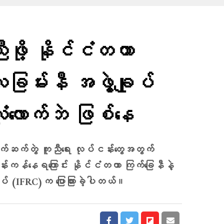
ဖို့ နိုင်ငံတကာ
လခြမ်းနီ အဖွဲ့ချုပ်
ံလောက်ဘဲ ဖြစ်နေ
ာက်ဆက်တွဲ ကူညီရေး လုပ်ငန်းတွေအတွက်
ုန်းကန်နေရကြောင်း နိုင်ငံတကာ ကြက်ခြေနီနဲ့
ုပ် (IFRC)က ပြောကြားခဲ့ပါတယ်။