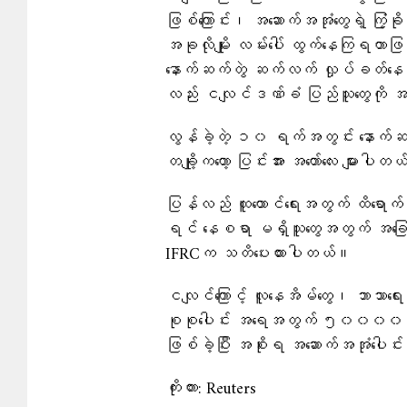
ဖြစ်ကြောင်း၊ အဆောက်အအုံတွေရဲ့ ကြံ့ခ
အခုလိုမျိုး လမ်းပေါ် ထွက်နေကြရတာဖ
နောက်ဆက်တွဲ ဆက်လက် လှုပ်ခတ်နေတဲ့ 
လည်း ငလျင်ဒဏ်ခံ ပြည်သူတွေကို
လွန်ခဲ့တဲ့ ၁၀ ရက်အတွင်း နောက်ဆက်
တချို့ကတော့ ပြင်းအား အတော်လေး များပါတ
ပြန်လည် ထူထောင်ရေးအတွက် ထိရောက်တ
ရင် နေစရာ မရှိသူတွေအတွက် အခြေအန
IFRCက သတိပေးထားပါတယ်။
ငလျင်ကြောင့် လူနေအိမ်တွေ၊ ဘာသာရေ
စုစုပေါင်း အရေအတွက် ၅၀၀၀၀ နီးပါး
ဖြစ်ခဲ့ပြီး အစိုးရ အဆောက်အအုံပေါ
ကိုးကား: Reuters