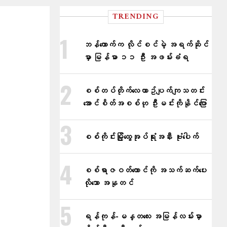
TRENDING
ဘန်ကောက်က လိုင်စင်မဲ့ အရက်ဆိုင်
မှာ မြန်မာ ၁၁ ဦး အဖမ်းခံရ
စစ်တပ်တိုက်​လေယာဥ်ပျက်ကျသတင်း
အောင်စိတ်အစစ်ဟု ဦးမင်းကိုနိုင်​ပြော
စစ်ကိုင်းမြို့ထွေအုပ်ရုံးအနီး ဗုံးပေါက်
စစ်ရာဇဝတ်ကောင်ကို အသက်ဆက်ပေး
လိုသော အနုတင်
ရန်ကုန်-မန္တလေး အမြန်လမ်းမှာ