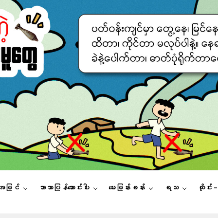
းအမြင်
ဘာသာပြန်ဆောင်းပါး
မေးမြန်းခန်း
ရသ
ထိုင်း 