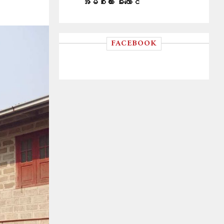
အိမ်စီးကား မီးလောင်
FACEBOOK