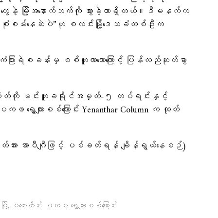
ေနဲ့ မြို့အနောက်ဘက်ကို သွားခဲ့တာရှိတယ်။ဒီမနက်က
လည်း စုံစမ်းနေဆဲပဲ”ဟု စလင်းမြို့ဒေသခံတစ်ဦးက
ံပြားရဲစခန်းမှ စစ်ကူလာသောကြောင့် ပြန်လည်ဆုတ်ခွာ
ဂိတ်ကို မင်းဘူးခရိုင်အမှတ်-၅ တပ်ရင်းနှင့်
ိုင်း ပကဖ ရွေ့လျားစစ်ကြောင်း Yenanthar Column က ထုတ်
တ်အား အာပီဂျီဖြင့် ပစ်ခတ်ရန် ချိန်ရွယ်နေစဉ်)
,
ို့
မကွေးတိုင်း ပကဖ ရွေ့လျားစစ်ကြောင်း