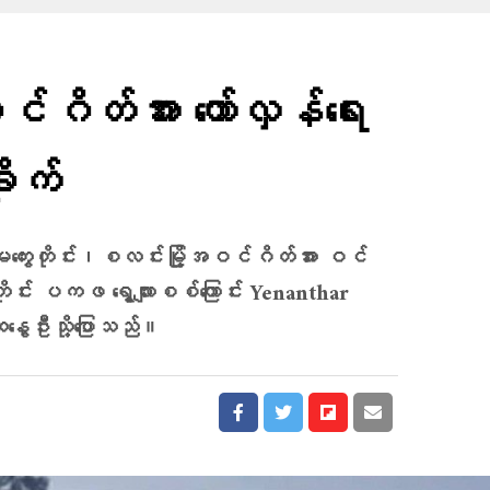
်ဂိတ်အား တော်လှန်ရေး
ိုက်
ကွေးတိုင်း၊စလင်းမြို့အဝင်ဂိတ်အား ဝင်
ေးတိုင်း ပကဖ ရွေ့လျားစစ်ကြောင်း Yenanthar
ွေဦးသို့ပြောသည်။