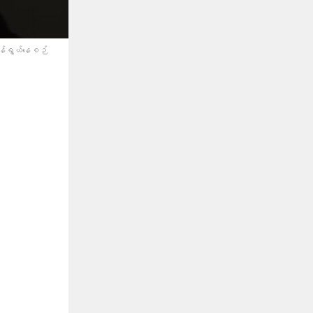
ိန်ရွယ်နေစဉ်