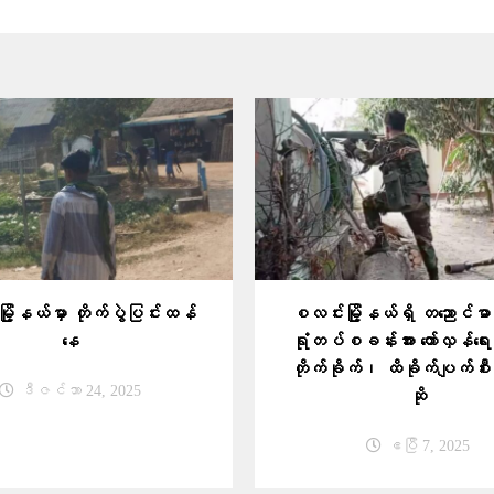
ို့နယ်မှာ တိုက်ပွဲပြင်းထန်
စလင်းမြို့နယ်ရှိ တညောင်ဓာတ
နေ
ရုံတပ်စခန်းအား တော်လှန်ရေး
တိုက်ခိုက်၊ ထိခိုက်ပျက်စီးမ
ဒီဇင်ဘာ 24, 2025
ဆို
ဧပြီ 7, 2025