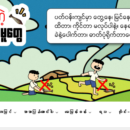
းအမြင်
ဘာသာပြန်ဆောင်းပါး
မေးမြန်းခန်း
ရသ
ထိုင်း 