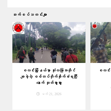
ဆက်စပ်သတင်းများ
စလင်းမြို့နယ်မှာ သုံးလကြာအထိုင်
စလင်းမြ
ချခဲ့တဲ့ စစ်တပ်တိုက်ခိုက်ခံရပြီး
နောက် ဆုတ်ခွာသွား
မတ် 21, 2026