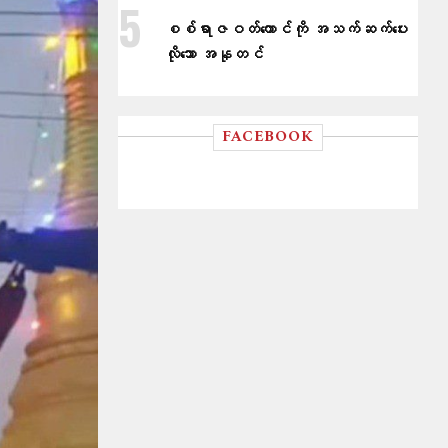
စစ်ရာဇဝတ်ကောင်ကို အသက်ဆက်ပေး
လိုသော အနုတင်
FACEBOOK