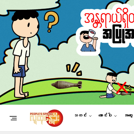
သတင်း
ဆောင်းပါး
အတွေ