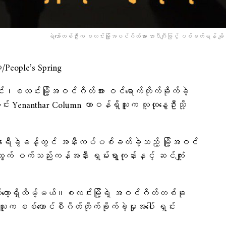
ရဲဘော်တစ်ဦးက စလင်းမြို့အဝင်ဂိတ်အား အာပီဂျီဖြင့် ပစ်ခတ်ရန် ချ
ople’s Spring
င်း၊စလင်းမြို့အဝင်ဂိတ်အား ဝင်ရောက်တိုက်ခိုက်ခဲ့
ကြောင်း Yenanthar Column တာဝန်ရှိသူက လူထုနွေဦးသို့
ီခွဲခန့်တွင် အနီးကပ်ပစ်ခတ်ခဲ့သည့် မြို့အဝင်
် ဝက်သည်းကန်အနီး ရှမ်းရွာကုန်းနှင့် ဆင်ကျူံး
တော့ရှိလိမ့်မယ်။စလင်းမြို့ရဲ့ အဝင်ဂိတ်တစ်ခု
ူက စစ်ကောင်စီဂိတ်တိုက်ခိုက်ခဲ့မှုအပေါ် ရှင်း