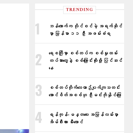
TRENDING
ဘန်ကောက်က လိုင်စင်မဲ့ အရက်ဆိုင်
မှာ မြန်မာ ၁၁ ဦး အဖမ်းခံရ
ရေစကြိုမှာ စစ်တပ်က စစ်မှုထမ်း
တပ်သားတွေနဲ့ စစ်ကြောင်းထိုးဖို့ ပြင်ဆင်
နေ
စစ်တပ်တိုက်​လေယာဥ်ပျက်ကျသတင်း
အောင်စိတ်အစစ်ဟု ဦးမင်းကိုနိုင်​ပြော
ရန်ကုန်-မန္တလေး အမြန်လမ်းမှာ
အိမ်စီးကား မီးလောင်