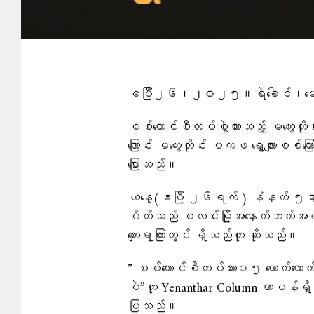
ဧပြီ၂၆၊၂၀၂၅။ရဲခေါင်၊​မေ/Pe
စစ်ကောင်စီတပ်စွဲထားသည့် မကွေးတို
ကြောင်း မကွေးတိုင်း ပကဖ ရွေ့လျားစစ်
ပြောသည်။
ယနေ့(ဧပြီ ၂၆ရက် ) နံနက် ၅နာရ
ဂိတ်သည် စလင်းမြို့အနောက်ဘက်အထွက
ကျေးရွာကြားတွင် ရှိသည်ဟု ဆိုသည်။
” စစ်ကောင်စီတပ်သား၁၅ ယောက်လောက်
ပဲ”ဟု Yenanthar Column တာဝန်ရှိသ
ပြသည်။