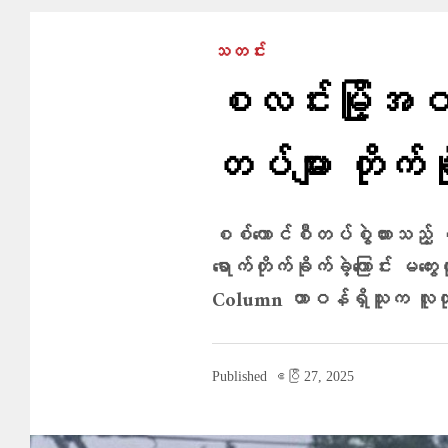
သတင်း
စလင်းမြို့အဝင
တပ်များ တိုက်ခ
စစ်ကောင်စီတပ်စွဲထားသည့် မ
ရောက်တိုက်ခိုက်ခဲ့ကြောင်း မကွ
Column တာဝန်ရှိသူက လူထုန
Published
ဧပြီ 27, 2025