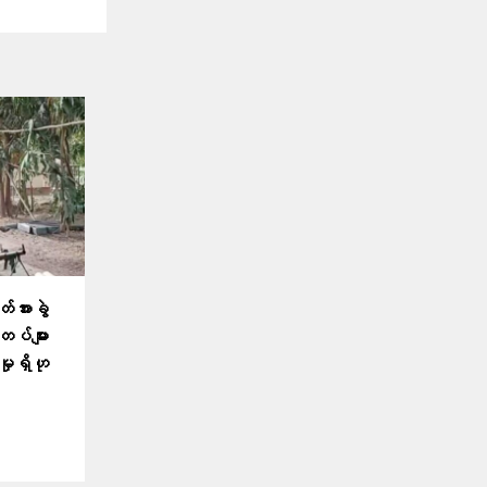
်အားခွဲ
တပ်များ
ှုရှိဟု