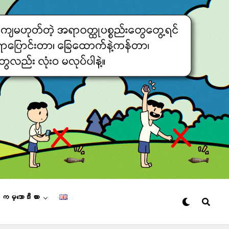
– ကမ္ဘောဒီးယား