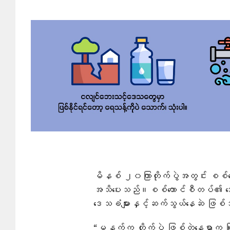
မိနစ် ၂၀ကြာတိုက်ပွဲအတွင်း စစ်ကောင
အသိပေးသည်။စစ်ကောင်စီတပ်၏ သေဆုံ
ဒေသခံများနှင့်ဆက်သွယ်နေဆဲ ဖြစ
“မနက်က တိုက်ပွဲ ဖြစ်တဲ့နေရာက မြို့န