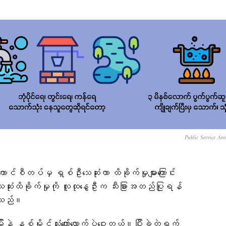
Public Service An
်စီတပ်မှ ရှစ်ဦးသေဆုံးကာ ထိခိုက်မှုများကြောင်း
းထိခိုက်မှုကို လူထုနွေဦးက သီးခြားအတည်ပြုရန်
်သည်။
ဲ့ နှစ်မိုင်သုံးကျော်လောက်ပဲဝေးတယ်။ပြီးခဲ့တဲ့ရက်