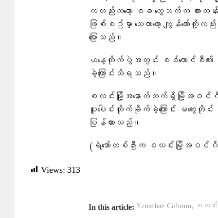
ကတည်းကတော့ စခ တွေဘက်က ကားတန်းတွ
ဖြစ်စဥ်မှာ သေတာတော့ ကျွန်တော်တို့
ပြောသည်။
ယနေ့တိုက်ပွဲအတွင်း စစ်ကောင်စီ၏ က
ခဲ့​ကြောင်းသိရသည်။
စလင်းမြို့အနောက်ဘက်ရှိမြို့အဝင်
ပူးပေါင်းတိုက်ခိုက်ခဲ့ကြောင်း မကွေးတ
ပြန်ထားသည်။
(ရဲဘော်တစ်ဦးက စလင်းမြို့အဝင်ဂိ
Views:
313
,
Yenathar Column
စလင်းမြ
In this article: