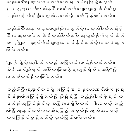
ဆည်တော်ကြီးရေ လှောင်တမံဘက်ကလည်း ကန်ရေပြည့်အမှတ်
၄၁၉.၅ပေ ကိုရောက်နေပြီး အောက်ဘက်က ကျေးရွာတွေ ထိခိုက်မှု
နည်းစေဖို့ ထိန်းညှိရေလွှတ်နေတယ်လို့ ထုတ်ပြန်ထားပါတယ်။
ဆည်တော်ကြီးကနေ မန္တလေးကျုံးကို ရေလွှတ်တဲ့ ရေထွက်ပေါက်လည်းရှိ
ပြီး ရေအားများလာပါက အဲဒီထွက်ပေါက်ကပါ ရေလွှတ်လိုက်ရင် ဆိတ်
သာ၊ကျွဲကျ၊ ညောင်ကိုင်းရွာတွေ ရေဝင်နိုင်တယ်လို့ ဒေသခံ တွေက
ပြောပါတယ်။
“ကျုံးကို လွှဲတဲ့ ရေပေါက်ကလည်း အမြဲတမ်း ဘောင်ကျိုးတက်တယ်။
အဲဒီ ဘောင်ကျိုးရင် အပေါ်က ပြောထားတဲ့ရွာ တွေစိုးရိမ်ရတာပေါ့”လို့
ဒေသခံတစ်ဦးက ပြောပါတယ်။
ဆည်တော်ကြီး ရေလှောင်တမံရဲ့ အမြင့်ဟာ မန္တလေးတောင်တော်က ဘုရား
စိန်ဖူးတော်အမြင့်ရှိတယ်လို့ ဆိုရိုးရှိပြီး ဆည်ကျိုးပေါက်ခဲ့ရင် တ
နယ်လုံး ရေမြှုပ်နိုင်တဲ့ အခြေအနေရှိပါတယ်။ဒါပေမယ့် ဆည်
တော်ကြီး ရေလှောင်တမံကကန်ရေပြည့် အမှတ်ကို ရောက်နေပေမယ့်
တမံကြံ့ခိုင်မှုရှိတယ်လို့ ထုတ်ပြန်ထားပါတယ်။