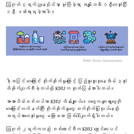
ဩဂုတ် ၄ရက်ညနေပိုင်းမှာ ဗုံးကြဲခဲ့ရာ အမျိုးသမီး ၁ဦးသေဆုံးပြီး
၁ဦး ဒဏ်ရာရခဲ့တာပါ။
Public Service Announcement
ဒါ့အပြင် လေကြောင်း တိုက်ခိုက်မှုကြောင့် ပြည်သူလူထုနေအိမ် ၃လုံး
ထိခိုက်ပျက်စီးခဲ့တယ်လို့ KNUက ထုတ်ပြန်ထားပါတယ်။
အာဏာသိမ်းစစ်တပ်ဟာ KNU ထိန်းချုပ်ဒေသတွေက ကျေးရွာတွေကို
လေကြောင်းလက်နက်ကြီး တိုက်ခိုက်မှုတွေ ဆက်တိုက်ပြုလုပ်နေလို့
အရပ်သားသေဆုံးမှုတွေ မကြာခဏ ဖြစ်ပေါ်လျက်ရှိပါတယ်။
ဩဂုတ် ၂ရက်ကလည်း စစ်ကောင်စီက KNU ညောင်လေးပင်