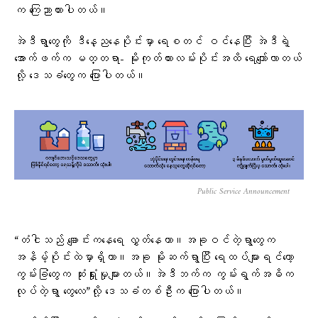
က ကြေညာထားပါတယ်။
အဲဒီရွာတွေကို ဒီနေ့ညနေပိုင်းမှာ ရေစတင် ဝင်နေပြီး အဲဒီ‌‌ရဲ့
အောက်ဖက်က မတ္တရာ- မိုးကုတ်ကားလမ်းပိုင်းအထိ ရေကျော်လာတယ်
လို့ ဒေသခံတွေက ပြောပါတယ်။
Public Service Announcement
“တံငါသည် ချောင်းကနေရေ လွှတ်နေတာ။အခုဝင်တဲ့ရွာတွေက
အနိမ့်ပိုင်းထဲမှာရှိတာ။အခု မိုးဆက်ရွာပြီး ရေထပ်များရင်တော့
ကွမ်းခြံတွေက ဆုံးရှုံးမှုများတယ်။အဲဒီဘက်က ကွမ်းရွက်အဓိက
လုပ်တဲ့ရွာ တွေလေ”လို့ ဒေသခံတစ်ဦးက ပြောပါတယ်။