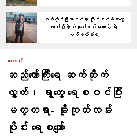
စစ်ကိုင်းမြို့အဝင်မှာ လိုင်စင်မဲ့ကားတွေ
မောင်းပို့တဲ့ ရဲအုပ်လင်မယားနဲ့ ရဲ
ပစ်ခတ်ခံရ
သတင်း
ဆည်တော်ကြီးရေ ဆက်တိုက်
လွှတ်၊ ရွာတွေ ရေစဝင်ပြီး
မတ္တရာ- မိုးကုတ်လမ်း
ပိုင်း ရေစကျော်