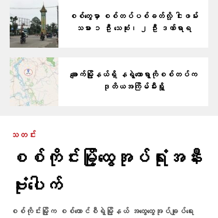
စစ်တွေမှာ စစ်တပ်ပစ်ခတ်လို့ ငါးဖမ်း
သမား ၁ ဦး သေဆုံး၊ ၂ ဦး ဒဏ်ရာရ
ချောက်မြို့နယ်ရှိ နရွဲတောရွာကိုစစ်တပ်က
ဒုတိယအကြိမ်မီးရှို့
သတင်း
စစ်ကိုင်းမြို့ထွေအုပ်ရုံးအနီး
ဗုံးပေါက်
စစ်ကိုင်းမြို့က စစ်ကောင်စီရဲ့မြို့နယ် အထွေထွေအုပ်ချုပ်ရေး