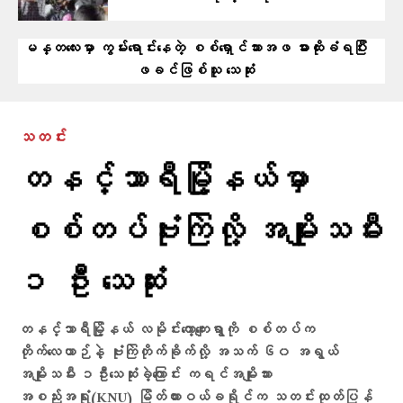
မန္တလေးမှာ ကွမ်းရောင်းနေတဲ့ စစ်ရှောင်သားအဖ ဓားထိုးခံရပြီး
ဖခင်ဖြစ်သူ သေဆုံး
သတင်း
တနင်္သာရီမြို့နယ်မှာ
စစ်တပ်ဗုံးကြဲလို့ အမျိုးသမီး
၁ ဦး သေဆုံး
တနင်္သာရီမြို့နယ် လမိုင်းကော့ကျေးရွာကို စစ်တပ်က
တိုက်လေယာဉ်နဲ့ ဗုံးကြဲတိုက်ခိုက်လို့ အသက် ၆၀ အရွယ်
အမျိုးသမီး ၁ဦးသေဆုံးခဲ့ကြောင်း ကရင်အမျိုးသား
အစည်းအရုံး(KNU) မြိတ်ထားဝယ်ခရိုင်က သတင်းထုတ်ပြန်