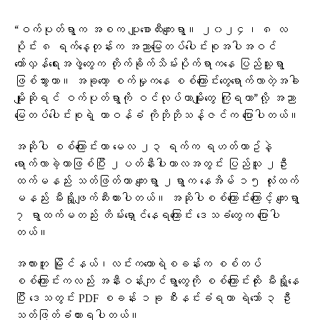
“ဝက်ပုတ်ရွာက အစက ပျူစောထီးကျေးရွာ။ ၂၀၂၄၊ ၈ လ
ပိုင်း ၈ ရက်နေ့တုန်းက အညာမြေတပ်ပေါင်းစုအပါအဝင်
တော်လှန်ရေးအဖွဲ့တွေက တိုက်ခိုက်သိမ်းပိုက်ရာကနေ ပြည်သူ့ရွာ
ဖြစ်သွားတာ။ အခုတော့ စက်မှုကနေ စစ်ကြောင်းတွေရောက်လာတဲ့အခါ
မျိုးဆိုရင် ဝက်ပုတ်ရွာကို ဝင်လုပ်တာမျိုးတွေ ကြုံရတာ”လို့ အညာ
မြေတပ်ပေါင်းစုရဲ့ တာဝန်ခံ ကိုဘိုဘိုသန့်ဇင်က ပြောပါတယ်။
အဆိုပါ စစ်ကြောင်းဟာ မေလ ၂၃ ရက်က ရဟတ်ယာဥ်နဲ့
ရောက်လာခဲ့တာဖြစ်ပြီး ၂ပတ်နီးပါးကာလအတွင်း ပြည်သူ ၂ဦး
ထက်မနည်း သတ်ဖြတ်ကာ ကျေးရွာ ၂ရွာက နေအိမ် ၁၅ လုံးထက်
မနည်း မီးရှို့ဖျက်ဆီးထားပါတယ်။ အဆိုပါစစ်ကြောင်းကြောင့် ကျေးရွာ
၇ ရွာထက်မတည်း တိမ်းရှောင်နေရကြောင်း ဒေသခံတွေက ပြောပါ
တယ်။
အလားတူ မြိုင်နယ်၊လင်းကတောရဲစခန်းက စစ်တပ်
စစ်ကြောင်းကလည်း အနီးဝန်းကျင်ရွာတွေကို စစ်ကြောင်းထိုး မီးရှို့နေ
ပြီး ဒေသတွင်း PDF စခန်း ၁ခု စီးနင်းခံရကာ ရဲဘော် ၃ ဦး
သတ်ဖြတ်ခံထားရပါတယ်။