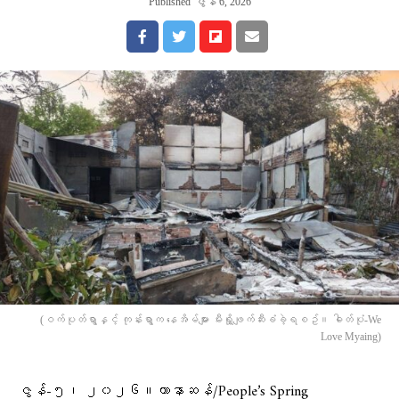
Published
ဇွန် 6, 2026
(ဝက်ပုတ်ရွာနှင့် ကုန်းရွာက နေအိမ်များ မီးရှို့ဖျက်ဆီးခံခဲ့ရစဥ်။ ဓါတ်ပုံ-We
Love Myaing)
ဇွန်-၅၊ ၂၀၂၆။ဟာနာဆန်/People’s Spring