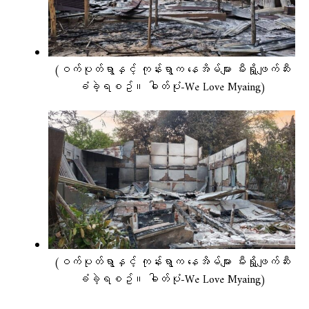
(ဝက်ပုတ်ရွာနှင့် ကုန်းရွာက နေအိမ်များ မီးရှို့ဖျက်ဆီး
ခံခဲ့ရစဥ်။ ဓါတ်ပုံ-We Love Myaing)
(ဝက်ပုတ်ရွာနှင့် ကုန်းရွာက နေအိမ်များ မီးရှို့ဖျက်ဆီး
ခံခဲ့ရစဥ်။ ဓါတ်ပုံ-We Love Myaing)