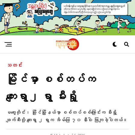
သတင်း
မြိုင်မှာ စစ်တပ်က
ကျေးရွာ၂ ရွာ မီးရှို့
မကွေးတိုင်း၊ မြိုင်မြို့နယ်မှာ စစ်တပ်စစ်ကြောင်းက မီးရှို့
ဖျက်ဆီးလို့ ကျေးရွာ ၂ ရွာက အိမ်ခြေ ၇၀ နီးပါး ပြာကျခဲ့ပါတယ်။