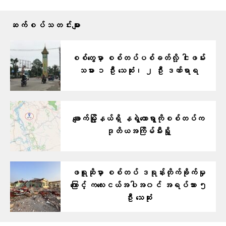
ဆက်စပ်သတင်းများ
စစ်တွေမှာ စစ်တပ်ပစ်ခတ်လို့ ငါးဖမ်း
သမား ၁ ဦး သေဆုံး၊ ၂ ဦး ဒဏ်ရာရ
ချောက်မြို့နယ်ရှိ နရွဲတောရွာကိုစစ်တပ်က
ဒုတိယအကြိမ်မီးရှို့
ဖရူဆိုမှာ စစ်တပ် ဒရုန်းတိုက်ခိုက်မှု
ကြောင့် ကလေးငယ်အပါအ၀င် အရပ်သား ၅
ဦး သေဆုံး