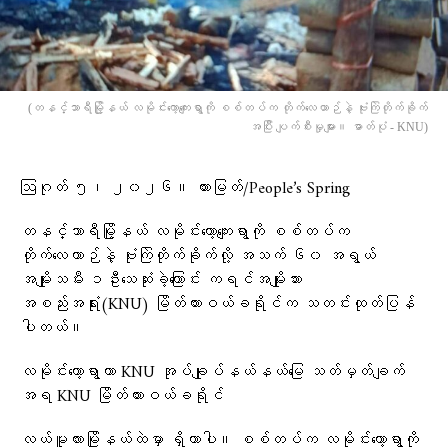
(တနင်္သာရီမြို့နယ် လမိုင်းကော့ကျေးရွာကို စစ်တပ်က တိုက်လေယာဉ်နဲ့ ဗုံးကြဲတိုက်ခိုက်
အပြီး ပျက်စီးမှုများ။ ဓာတ်ပုံ - KNU)
ဩဂုတ် ၅၊ ၂၀၂၆။ ထားမြတ်/People’s Spring
တနင်္သာရီမြို့နယ် လမိုင်းကော့ကျေးရွာကို စစ်တပ်က
တိုက်လေယာဉ်နဲ့ ဗုံးကြဲတိုက်ခိုက်လို့ အသက် ၆၀ အရွယ်
အမျိုးသမီး ၁ဦးသေဆုံးခဲ့ကြောင်း ကရင်အမျိုးသား
အစည်းအရုံး(KNU) မြိတ်ထားဝယ်ခရိုင်က သတင်းထုတ်ပြန်
ပါတယ်။
လမိုင်းကော့ရွာဟာ KNU အုပ်ချုပ်နယ်နယ်မြေ သတ်မှတ်ချက်
အရ KNU မြိတ်ထားဝယ်ခရိုင်
‎လယ်မူလားမြိုနယ်ထဲမှာ ရှိတာပါ။ စစ်တပ်က လမိုင်းကော့ရွာကို