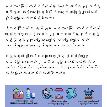
မန္တလေးမြို့၊ အောင်ပင်လယ်မှာ ကနေတဲ့ အောင်ဇမ္ဗူဇာတ်ပွဲ
ရာသီဥတု အခြေအနေကြောင့်ဆိုပြီး ဒီကနေ့ည ဖျော်ဖြေပွဲ ဖျက်သိမ်း
လိုက်ရကြောင်း သတင်းရှိပါတယ်။
ဒီကနေ့ သြဂုတ် ၅ ရက် ညမှာ မန္တလေးမြို့၊ အောင်ပင်လယ်
ဘောလုံးကွင်းမှာကမယ့် အောင်ဇမ္ဗူဇာတ်သဘင်ရဲ့ ဒုတိယညပွဲ
စဉ်ကို ရာသီဥတုအခြေအနေကြောင့် မကဖြစ်ကြောင်း ဇာတ်
တာဝန်ရှိသူက လူမှုကွန်ရက်ကနေ အသိပေးပါတယ်။
ဒီညအတွက် ကြိုတင်ဝယ်ယူထားတဲ့ ဖျာနဲ့ ထိုင်ခုံဖိုးတွေကို
မနက်ဖြန် နေ့လယ် ၂ နာရီမှာ ငွေပြန်အမ်းမယ်လို့ ဆိုပါ
တယ်။ “ပွဲခင်းထဲ ဗွက်တွေထနေလို့ ဒီညဖျက်သိမ်းလိုက်တာပြော
တယ်”လို့ ဒေသခံတစ်ဦးက ပြောပါတယ်။