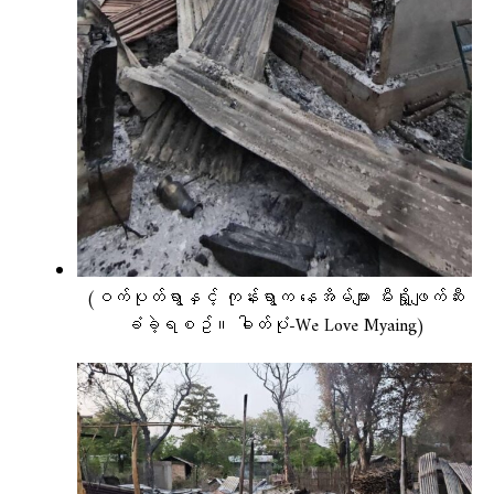
(ဝက်ပုတ်ရွာနှင့် ကုန်းရွာက နေအိမ်များ မီးရှို့ဖျက်ဆီး
ခံခဲ့ရစဥ်။ ဓါတ်ပုံ-We Love Myaing)