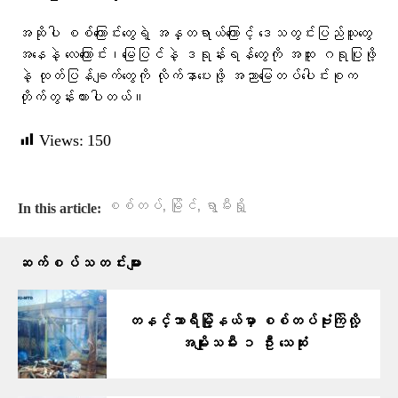
အဆိုပါ စစ်ကြောင်းတွေရဲ့ အန္တရာယ်ကြောင့် ဒေသတွင်းပြည်သူတွေ
အနေနဲ့ လေကြောင်း၊မြေပြင်နဲ့ ဒရုန်းရန်တွေကို အထူး ဂရုပြုဖို့
နဲ့ ထုတ်ပြန်ချက်တွေကို လိုက်နာပေးဖို့ အညာမြေတပ်ပေါင်းစုက
တိုက်တွန်းထားပါတယ်။
Views:
150
,
,
စစ်တပ်
မြိုင်
ရွာမီးရှို့
In this article:
ဆက်စပ်သတင်းများ
တနင်္သာရီမြို့နယ်မှာ စစ်တပ်ဗုံးကြဲလို့
အမျိုးသမီး ၁ ဦး သေဆုံး