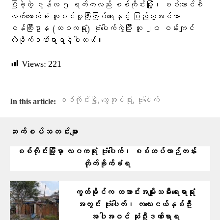
ပြီးခဲ့တဲ့ ဇွန်လ ၅ ရက်ကလည်း စစ်ကိုင်းမြို့၊ စစ်ကောင်စီ
လက်အောက်ခံ လူဝင်မှုကြီးကြပ်ရေးနှင့် ပြည်သူ့အင်အား
ဝန်ကြီးဌာန (လဝကရုံး) ဗုံးပေါက်ကွဲပြီး လူ ၂၀ ဝန်းကျင်
ထိခိုက်ဒဏ်ရာရခဲ့ပါတယ်။
Views:
221
,
,
စစ်ကိုင်းမြို့
ထွေအုပ်ရုံး
ဗုံးပေါက်
In this article:
ဆက်စပ်သတင်းများ
စစ်ကိုင်းမြို့မှာ လဝကရုံး ဗုံးပေါက်၊ စစ်တပ်ယာဉ်တန်း
တိုက်ခိုက်ခံရ
ကွတ်ခိုင်က တအာင်းအမျိုးသမီးရေးရာရုံး
အတွင်း ဗုံးပေါက်၊ ကလေးငယ်နှစ်ဦး
အပါအဝင် သုံးဦးဒဏ်ရာရ