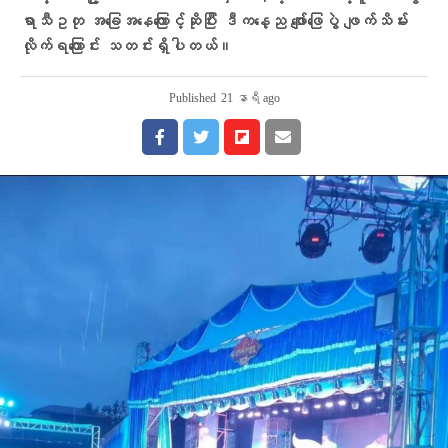
ရာသီဥတု အခြေအနေကြောင့်ဆိုပြီး ဒီကနေ့ည ဖျော်ဖြေပွဲ ဖျက်သိမ်း
လိုက်ရကြောင်း သတင်းရှိပါတယ်။
Published
21 နာရီ ago