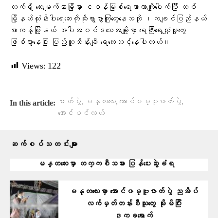
လက်ရှိ လေးမျက်နှာမြို့မှာ ငဝန်မြစ်ရေကာတာကျိုးပေါက်ပြီး တစ်
မြို့နယ်လုံးနီးပါးရေဘေးကိုဆိုးရွာစွာကြုံတွေ့နေသလို ၊ကချင်ပြည်နယ်
ဖားကန့်မြို့နယ် အပါအဝင်ဒသေအချို့မှာ ရေကြီးရေလျှံမှုတွေ
ဖြစ်ပွားနေပြီး ပြည်သူသိန်းချီ ရေဘေးသင့်နေပါတယ်။
Views:
122
,
,
,
ဇာတ်ပွဲ
မန္တလေး
အောင်ဇမ္ဗူဇာတ်ပွဲ
In this article:
အောင်ပင်လယ်
ဆက်စပ်သတင်းများ
မန္တလေးမှာ တက္ကစီသမား ပြန်ပေးဆွဲခံရ
မန္တလေးမှာ အောင်ဇမ္ဗူဇာတ်ပွဲ ညအိပ်
လက်မှတ်တန်းစီသူတွေ မိုးမိပြီး
ဒုက္ခရောက်