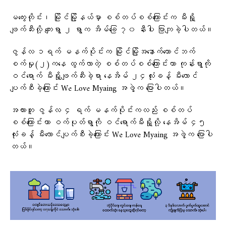
မကွေးတိုင်း၊ မြိုင်မြို့နယ်မှာ စစ်တပ်စစ်ကြောင်းက မီးရှို့
ဖျက်ဆီးလို့ ကျေးရွာ ၂ ရွာက အိမ်ခြေ ၇၀ နီးပါး ပြာကျခဲ့ပါတယ်။
ဇွန်လ ၁ရက် မနက်ပိုင်းက မြိုင်မြို့အနောက်တောင်ဘက်
စက်မှု(၂)ကနေ ထွက်လာတဲ့ စစ်တပ်စစ်ကြောင်းဟာ ကုန်းရွာကို
ဝင်ရောက် မီးရှို့ဖျက်ဆီးခဲ့ရာ နေအိမ် ၂၄လုံးခန့် မီးလောင်
ပျက်စီးခဲ့ကြောင်း We Love Myaing အဖွဲ့က ပြောပါတယ်။
အလားတူ ဇွန်လ ၄ ရက် မနက်ပိုင်းကလည်း စစ်တပ်
စစ်ကြောင်းဟာ ဝက်ပုတ်ရွာကို ဝင်ရောက်မီးရှို့လို့ နေအိမ် ၄၅
လုံးခန့် မီးလောင်ပျက်စီးခဲ့ကြောင်း We Love Myaing အဖွဲ့က ပြောပါ
တယ်။