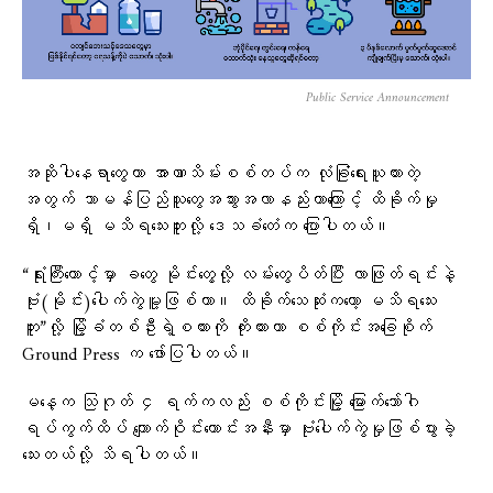
Public Service Announcement
အဆိုပါနေရာတွေဟာ အာဏာသိမ်းစစ်တပ်က လုံခြုံရေးယူထားတဲ့
အတွက် သာမန်ပြည်သူတွေအသွားအလာနည်းတာကြောင့် ထိခိုက်မှု
ရှိ၊မရှိ မသိရသေးဘူးလို့ ဒေသခံ​တေံက ပြောပါတယ်။
“ရုံးကြီးထောင့်မှာ ခတွေ မိုင်းတွေ့လို့ လမ်းတွေပိတ်ပြီး လာဖြုတ်ရင်းနဲ့
ဗုံး(မိုင်း)ပေါက်ကွဲမူ့ဖြစ်တာ။ ထိခိုက်သေဆုံးကတော့ မသိရသေး
ဘူး”လို့ မြို့ခံတစ်ဦးရဲ့စကားကို ကိုးကားကာ စစ်ကိုင်းအခြေစိုက်
Ground Press က ဖော်ပြပါတယ်။
မနေ့က သြဂုတ် ၄ ရက်ကလည်း စစ်ကိုင်းမြို့ မြောက်ဘော်ဂါ
ရပ်ကွက်ထိပ် ကျောက်ဝိုင်းဟောင်းအနီးမှာ ဗုံးပေါက်ကွဲမှုဖြစ်ပွားခဲ့
သေးတယ်လို့ သိရပါတယ်။