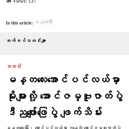
Views:
137
ဆည်တော်ကြီး
In this article:
ဆက်စပ်သတင်းများ
သတင်း
မန္တလေးအောင်ပင်လယ်မှာ
မိုးများလို့ အောင်ဇမ္ဗူဇာတ်ပွဲ
ဒီညဖျော်ဖြေပွဲ ဖျက်သိမ်း
မန္တလေးမြို့၊ အောင်ပင်လယ်မှာ ကနေတဲ့ အောင်ဇမ္ဗူဇာတ်ပွဲ