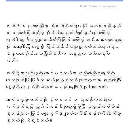
Public Service Announcement
လက်ရှိ မန္တလေးမြို့မှာ မိုးဆက်တိုက်ရွာနေပြီး မတ္တရာမြို့နယ်
က ဆည်တော်ကြီးဆည်မှာ စိုးရိမ်ရေမှတ်ကိုကျော်လွန်နေတာကြောင့်
ရေတံခါးတွေကိုဖွင့်ချထားလိုက်ပြီဖြစ်တာကြောင့် အနီးအနားကကျေးရွာတွေ
ကို အရေးပေါ်ပြောင်းရွှေ့ဖို့ မြန်မာနိုင်ငံလူမှုကယ်ဆယ်ရေးအဖွဲ့ –
မန္တလေးတိုင်းဒေသကြီးကော်မတီက မနေ့ညက သတိပေးခဲ့ပါ
တယ်။
ဇာတ်ပွဲလာလုပ်နေတဲ့ အောင်ပင်လယ်ဟာ ဆည်တော်ကြီးရေရောက်တဲ့
ဒေသဖြစ်ပြီး ပြီးခဲ့တဲ့ ဆယ်စုနှစ်တစ်ခုအတွင်းမှာ ဆည်တော်ကြီး
ရေလျှံလို့ ရေနှစ်ကြိမ်ထက်မနည်း ရေကြီးခဲ့ဖူးပါသေးတယ်။
အောင်ဇမ္ဗူဇာတ်ပွဲကို ပွဲမစခင် ၃ ညအလိုကတည်းက
လက်မှတ်ရဖို့ ညအိပ်တန်းစီသူတွေရှိခဲ့ပြီး ပုံမှန်တစ်သိန်း
ခွဲတန်ဖျာဟာ ပြင်ပစျေးကွက်မှာ ကျပ်လေးသိန်းခန့်အထိ ပေါက်သွား
ခဲ့တယ်လို့ သိရပါတယ်။