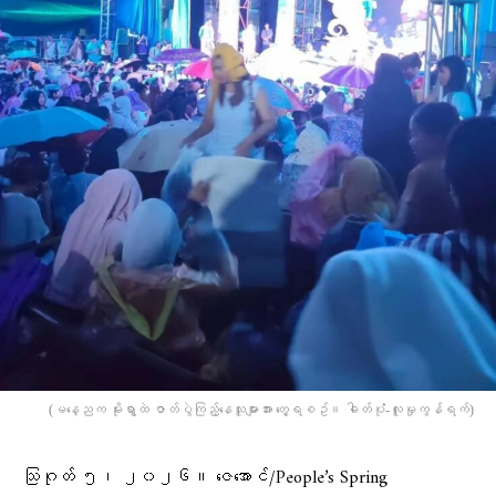
(မနေ့ညက မိုးရွာထဲ ဇာတ်ပွဲကြည့်နေသူများအား တွေ့ရစဥ်။ ဓါတ်ပုံံ-လူမှုကွန်ရက်)
သြဂုတ် ၅၊ ၂၀၂၆။ ဇေအောင်/People’s Spring