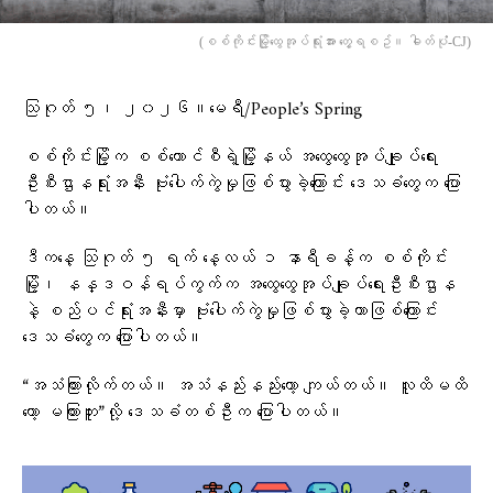
(စစ်ကိုင်းမြို့ထွေအုပ်ရုံးအား တွေ့ရစဥ်။ ဓါတ်ပုံံ-CJ)
သြဂုတ် ၅၊ ၂၀၂၆။မေရီ/People’s Spring
စစ်ကိုင်းမြို့က စစ်ကောင်စီရဲ့မြို့နယ် အထွေထွေအုပ်ချုပ်ရေး
ဦးစီးဌာနရုံးအနီး ဗုံးပေါက်ကွဲမှုဖြစ်ပွားခဲ့ကြောင်း ဒေသခံတွေက ပြော
ပါတယ်။
ဒီကနေ့ သြဂုတ် ၅ ရက် နေ့လယ် ၁ နာရီခန့်က စစ်ကိုင်း
မြို့၊ နန္ဒဝန်ရပ်ကွက်က အထွေထွေအုပ်ချုပ်ရေးဦးစီးဌာန
နဲ့ စည်ပင်ရုံးအနီးမှာ ဗုံးပေါက်ကွဲမှုဖြစ်ပွားခဲ့တာဖြစ်ကြောင်း
ဒေသခံတွေက ပြောပါတယ်။
“အသံကြားလိုက်တယ်။ အသံနည်းနည်းတော့ ကျယ်တယ်။ လူထိမထိ
တော့ မကြားဘူး”လို့ ဒေသခံတစ်ဦးက ပြောပါတယ်။