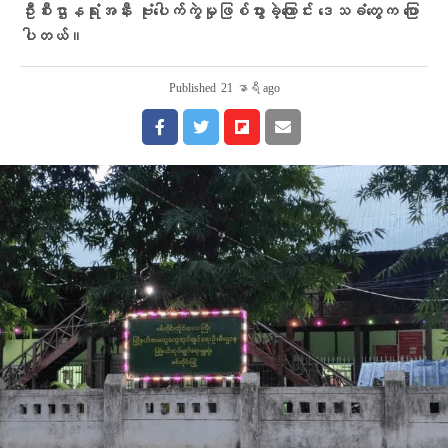
ဦးစီးဌာနရုံးအနီး ဗုံးပေါက်ကွဲမှုဖြစ်ပွားခဲ့ကြောင်း ဒေသခံတွေက ပြော
ပါတယ်။
Published
21 နာရီ ago