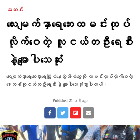
သတင်း
လေးမျက်နှာရေဘေးထမင်းထုပ်
လိုက်ဝေတဲ့ လူငယ်တဦးရေစီး
နဲ့မျောပါသေဆုံး
လေးမျက်နှာရေဘေးမှာရေမြုပ်နေတဲ့အိမ်တွေကို ထမင်းထုပ်လိုက်ဝေတဲ့
ဒေသခံလူငယ်တဦးရေစီးနဲ့ မျောပါသေဆုံးသွားပါတယ်။
Published
21 နာရီ ago