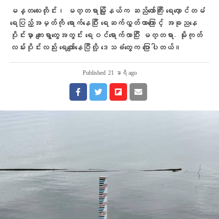
မန္တလေးတိုင်း၊ မတ္တရာမြို့နယ်က ဆည်တော်ကြီး ရေလှောင်တမံ
ရေပြည့်အမှတ်ကို ရောက်နေပြီး ရေဆက်လွှတ်တာကြောင့် အခု‌‌ညနေ
ပိုင်းမှာ ကျေးရွာတွေအတွင်း ရေဝင်‌ရောက်လာပြီး မတ္တရာ- မိုးကုတ်
လမ်းပိုင်းလည်း ရေကျော်နေပြီလို့ ဒေသခံတွေက ပြောပါတယ်။
Published
21 နာရီ ago