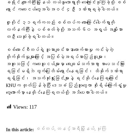
ခရိုင် ကျောက်ကြီးမြို့နယ် လယ်မူသောရွာကို လေကြောင်းဗုံးကြဲခဲ့လို့ စစ်
ရှောင် ကလေးငယ်တွေအပါအဝင် ၄ဦး ဒဏ်ရာရခဲ့ပါတယ်။
ဇူလိုင် ၃၁ရက်ကလည်း စစ်တပ်က တောကြောင်ပေါက်ရွာကို
လက်နက်ကြီးနဲ့ ပစ်ခတ်ခဲ့လို့ အသက် ၆၀ အရွယ် အမျိုးသား
တဦး သေဆုံးခဲ့ရပါတယ်။
စစ်ကောင်စီတပ်ရဲ့ လူသားချင်းစာနာထောက်ထားမှု ကင်းမဲ့တဲ့
တိုက်ခိုက်မှုများကြောင့် အပြစ်မဲ့အရပ်သားပြည်သူများ၊
အထူးသဖြင့် ကလေးသူငယ်များမှာ အေးချမ်းသက်သာစွာ စာပေသင်ကြား
ရခြင်းမရှိဘဲ ထွက်ပြေးတိမ်းရှောင်နေရခြင်း၊ ထိခိုက်ဒဏ်ရာ
ရရှိခြင်း၊ အသက်ဆုံးရှုံးခြင်းများနဲ့ ရင်ဆိုင်နေကြရကြောင်း
KNUက ထုတ်ပြန်ခဲ့ပြီး ဒေသခံ ပြည်သူတွေဟာ စိုးရိမ်ကြောက်ရွံ့မှု
တွေအောက်မှာ နေထိုင်နေကြရတယ်လို့ အသိပေးထားပါတယ်။
Views:
117
,
,
စစ်တပ်
တနင်္သာရီမြို့နယ်
ဗုံးကြဲ
In this article: