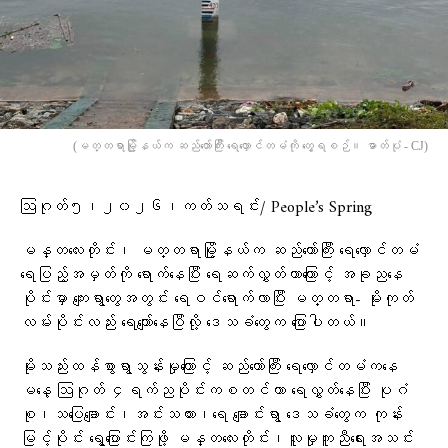
(မတ္တရာမြို့နယ်က ဆည်တော်ကြီး ရေလှောင်တမံကို တွေ့ရစဉ်။ ဓာတ်ပုံ - CJ)
ဩဂုတ်၅၊၂၀၂၆၊ကတ်သရင်း/ People’s Spring
မန္တလေးတိုင်း၊ မတ္တရာမြို့နယ်က ဆည်တော်ကြီး ရေလှောင်တမံ
ရေပြည့်အမှတ်ကို ရောက်နေပြီး ရေဆက်လွှတ်တာကြောင့် အခု‌‌ညနေ
ပိုင်းမှာ ကျေးရွာတွေအတွင်း ရေဝင်‌ရောက်လာပြီး မတ္တရာ- မိုးကုတ်
လမ်းပိုင်းလည်း ရေကျော်နေပြီလို့ ဒေသခံတွေက ပြောပါတယ်။
မိုးသည်းထန်စွာရွာသွန်းမှုကြောင့် ဆည်တော်ကြီး ရေလှောင်တမံကနေ
မနေ့ ဩဂုတ် ၄ရက်ညပိုင်းကစတင်ကာ ရေလွှတ်နေပြီး ပုဂံ
စု၊သပြေချောင်း၊အင်းသကား၊ရေ‌ ချောင်းရွာ ဒေသခံတွေက ‌‌‌‌‌‌‌‌‌‌‌‌‌‌‌‌‌‌‌‌‌‌‌‌‌ကုန်း
မြင့်ပိုင်း ရွေ့ပြောင်းကြဖို့ မန္တလေးတိုင်း၊လူမှုကူညီရေးအသင်း