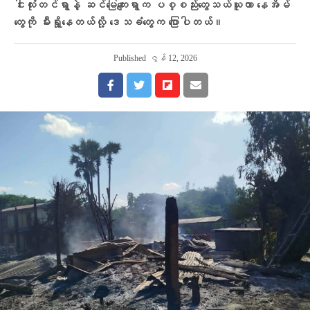
ငါးလုံးတင်ရွာနဲ့ ဆင်မြေကျေးရွာက ပစ္စည်းတွေသယ်ယူကာ နေအိမ်
တွေကို မီးရှို့နေတယ်လို့ ဒေသခံတွေက ပြောပါတယ်။
Published
ဇွန် 12, 2026