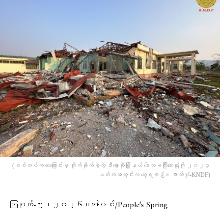
(စစ်တပ်က လေကြောင်းမှ တိုက်ခိုက်ခဲ့တဲ့ ဒီးမော့ဆိုမြို့နယ် ဒေါတမကြီးဆေးရုံကို ၂၀၂၃
မတ်လအတွင်းက တွေ့ရစဉ်။ ဓာတ်ပုံ-KNDF)
ဩဂုတ်-၅၊၂၀၂၆။ဇော်၀င်း/People’s Spring