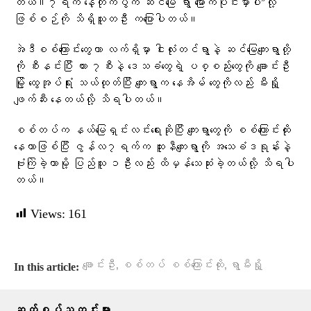
တယ်။၇ရက် နေ့တိုက်ပွဲက ဆင်မြေ ရွာ မြောက်ပိုင်းမှာပါ”လို့
ဖြစ်စဉ်ကို သိရှိသူတဦး ကပြောပါတယ်။
အဲဒီစစ်ကြောင်းတွေဟာ လက်ရှိမှာ ငါးလုံးတင်ရွာနဲ့ ဆင်မြေကျေးရွာတို့
ကို စီးနင်းပြီး ကား ၇စီးနဲ့ ဒေသခံတွေရဲ့ ပစ္စည်းတွေကို ချောင်းဦး
မြို့ ထွေအုပ်ရုံး သယ်ထုတ်ပြီး ကျေးရွာက နေအိမ် တွေကိုလည်း မီးရှို့
ဖျက်ဆီး နေတယ်လို့ သိရပါတယ်။
စစ်တပ်က နယ်မြေရှင်းလင်းရေးဆိုပြီး ကျေးရွာတွေကို စစ်ကြောင်းထိုး
နေတာဖြစ်ပြီး ဇွန်လ၇ရက်က ထူးနီကျေးရွာကို အသေခံဒရုန်းနဲ့
ဗုံးကြဲခဲ့တာမို့ ပြည်သူ ၁ဦးလည်း ထိမှန်သေဆုံးခဲ့တယ်လို့ သိရပါ
တယ်။
Views:
161
,
,
ချောင်းဦး
စစ်တပ် စစ်ကြောင်းထိုး
ရွာမီးရှို့
In this article: