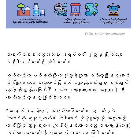
Public Service Announcement
လာရောက်ပစ်ခတ်တဲ့အထဲမှာ အရပ်ဝတ် ၂ဦးနဲ့ ရိုဟင်ဂျာ
၆ဦးပါဝင်တယ်လို့ ဆိုပါတယ်။
စစ်တပ်က ပစ်ခတ်လို့ သေဆုံးသွားခဲ့သူဟာ စစ်တွေမြို့နယ် အောင်
ဒိုင်ကျေးရွာကနေ ရသေ့တောင်မြို့နယ် မကျည်းချောင်းရွာမှာ စစ်ရှောင်
နေတဲ့ ဦးညွှန့်ချေဖြစ်ပြီး ဒဏ်ရာရသွားသူတွေကတော့ အပူးချေနဲ့ ဦး
မောင်မောင်ထွန်း တို့ဖြစ်ပါတယ်။
” သေနတ်အရှည်တွေနဲ့ လာပစ်တာပြောတယ်။ ညနက်မှပဲ
အလောင်းကို သွားယူရတယ်။ အဲဒါတောင် ကိုယ့်လူတွေ ကို အကူအညီ
တောင်းပြီးမှ သွားယူရတာ။ ကျန်တဲ့နှစ်ယောက်လည်း ဒဏ်ရာနဲ့ ဆေးရုံ
တင်ထားရသေးတယ်”လို့ ရသေ့တောင် ဒေသခံက ပြောပါတယ်။