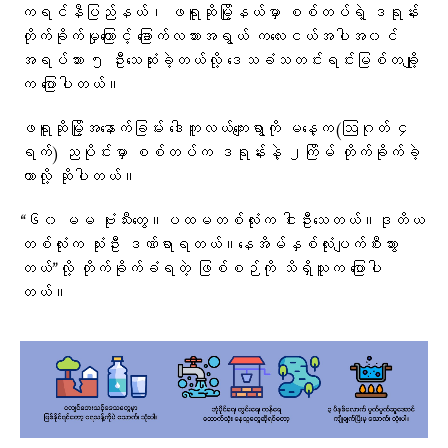
ကရင်နီပြည်နယ်၊ ဖရူဆိုမြို့နယ်မှာ စစ်တပ်ရဲ့ ဒရုန်း
တိုက်ခိုက်မှုကြောင့် ခြောက်လသားအရွယ် ကလေးငယ်အပါအ၀င်
အရပ်သား ၅ ဦးသေဆုံးခဲ့တယ်လို့ ဒေသခံသတင်းရင်းမြစ်‌တချို့
က ပြောပါတယ်။
ဖရူဆိုမြို့အနောက်ခြမ်း ဒေါကူလယ်ကျေးရွာကို မနေ့က(ဩဂုတ် ၄
ရက်) ညပိုင်းမှာ စစ်တပ်က ဒရုန်းနဲ့ ၂ကြိမ် တိုက်ခိုက်ခဲ့
တာလို့ ဆိုပါတယ်။
“၆၀ မမ ဗုံးသီးတွေ။ပထမတစ်လုံးက ငါးဦးသေတယ်။ဒုတိယ
တစ်လုံးက သုံးဦး ဒဏ်ရာရတယ်။နေအိမ်နှစ်လုံးပျက်စီးသွား
တယ်”လို့ တိုက်ခိုက်ခံရတဲ့ ဖြစ်စဉ်ကို သိရှိသူက ပြောပါ
တယ်။