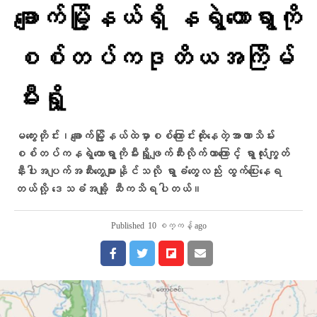
ချောက်မြို့နယ်ရှိ နရွဲတောရွာကို
စစ်တပ်ကဒုတိယအကြိမ်
မီးရှို့
မကွေးတိုင်း၊ချောက်မြို့နယ်ထဲမှာစစ်ကြောင်းထိုးနေတဲ့အာဏာသိမ်း
စစ်တပ်ကနရွဲတောရွာကိုမီးရှို့ဖျက်ဆီးလိုက်တာကြောင့် ရွာလုံးကျွတ်
နီးပါးအပျက်အဆီးတွေများနိုင်သလို ရွာခံတွေလည်း ထွက်ပြေးနေရ
တယ်လို့ ဒေသခံအချို့ ဆီကသိရပါတယ်။
Published
10 စက္ကန့် ago