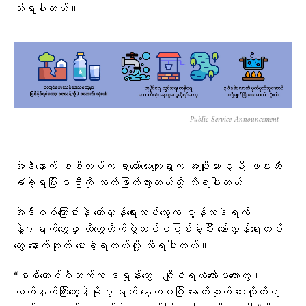
သိရပါတယ်။
Public Service Announcement
အဲဒီနောက် စစိတပ်က ရွာတော်လေးကျေးရွာက အမျိုးသား ၃ဦး ဖမ်းဆီး
ခံခဲ့ရပြီး ၁ဦးကို သတ်ဖြတ်သွားတယ်လို့ သိရပါတယ်။
အဲဒီစစ်ကြောင်းနဲ့ တော်လှန်ရေးတပ်တွေက ဇွန်လ၆ရက်
နဲ့၇ရက်တွေမှာ ထိတွေ့တိုက်ပွဲထပ်မံဖြစ်ခဲ့ပြီး တော်လှန်ရေးတပ်
တွေ နောက်ဆုတ် ပေးခဲ့ရတယ်လို့ သိရပါတယ်။
“စစ်ကောင်စီဘက်က ဒရုန်းတွေ၊ဂျိုင်ရယ်ကော်ပတာ‌ေတွ၊
လက်နက်ကြီးတွေနဲ့မို့ ၇ရက် နေ့ကစပြီး နောက်ဆုတ် ပေးလိုက်ရ