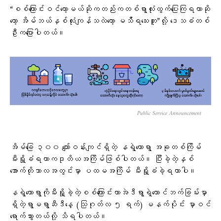
“စစ်ကြောင်းဝင်တော့မယ်ဆိုကတည်းကတစ်ရွာလုံးထွက်ပြေးကြရတာဆို
တော့ အိမ်ဘယ်နှစ်လုံးကျန်သလဲတော့ မသ်ိရသေးဘူး”လို့ ဒေသခံတစ်
ဦးကပြောပါတယ်။
Public Service Announcement
အိမ်ခြေ ၃၀၀ ကျော်ဝန်းကျင်ရှိတဲ့ နရွဲတောရွာ အခုတစ်ကြိမ်
မီးရှို့ခံရတာကဒုတိယအကြိမ်ဖြစ်ပါတယ်။ ပြီးခဲ့တဲ့နှစ်
အောက်တိုဘာလအတွင်းမှာ ပထမအကြိမ် မီးရှို့ခံခဲ့ရတာပါ။
နရွဲတောရွာကိုမီးရှို့ခဲ့တဲ့စစ်ကြောင်းဟာအဲဒီရွာရဲ့တောင်ဘက်ခြမ်းမှာ
ရှိတဲ့ရွာမရွာဆီဒီနေ့ (သြဂုတ်လ ၅ ရက်) မနက်ပိုင်း မှာဝင်
ရောက်သွားတယ်လို့ သိရပါတယ်။