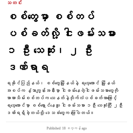
သတင်း
စစ်တွေမှာ စစ်တပ်
ပစ်ခတ်လို့ ငါးဖမ်းသမား
၁ ဦး သေဆုံး၊ ၂ ဦး
ဒဏ်ရာရ
ရခိုင်ပြည်နယ်၊ စစ်တွေမြို့နယ်နဲ့ ရသေ့တောင် မြို့နယ်
အစပ်က နံ့သာကျွန်းအနီးမှာ ငါးဖမ်းနေတဲ့ငါးဖမ်းသမားတွေကို
အာဏာသိမ်းစစ်တပ်က သေနတ်နဲ့လိုက်လံပစ်ခတ်တာကြောင့်
ရသေ့တောင်မှာ စစ်ရှောင်နေသူ ငါးဖမ်းသမား ၁ဦး သေဆုံးပြီး ၂ဦး
ဒဏ်ရရှိခဲ့တယ်လို့ ဒေသခံတွေက ပြောပါတယ်။
Published
18 စက္ကန့် ago