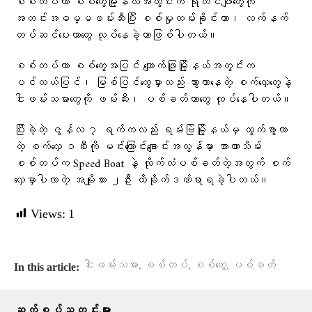
စစ်တပ်ဟာ စစ်တွေမြို့နယ်အတွင်းက ရိုဟင်ဂျာတွေကို
အတင်းအဓမ္မဖမ်းဆီးပြီး စစ်မှုထမ်းခိုင်းတာ၊ လက်နက်
တပ်ဆင်ပေးတာတွေ လုပ်နေခဲ့တာဖြစ်ပါတယ်။
စစ်တပ်ဟာ စစ်တွေအပြင် ကျောက်ဖြူမြို့နယ်အတွင်းက
ပင်လယ်ပြင်၊ မြစ်ပြင်တွေမှာလည်း သွားလာနေတဲ့ စက်လှေတွေနဲ့
ငါးဖမ်းသမားတွေကို ဖမ်းဆီး၊ ပစ်ခတ်တာတွေ လုပ်နေပါတယ်။
ပြီးခဲ့တဲ့ ဇွန်လ ၇ ရက်ကလည်း ရမ်းဗြဲမြို့နယ်မှ ထွက်ခွာလာ
တဲ့ စက်လှေ ၁စီးကို မင်းကြောင်းချောင်းအလွန်မှာ အာဏာသိမ်း
စစ်တပ်က Speed Boat နဲ့ လိုက်လံပစ်ခတ်တဲ့အတွက် စက်
လှေမှာပါလာတဲ့ အမျိုးသား ၂ဦး ထိခိုက်ဒဏ်ရာရခဲ့ပါတယ်။
Views:
1
,
,
,
ငါးဖမ်းသမား
စစ်တပ်
စစ်တွေ
ပစ်ခတ်
In this article:
ဆက်စပ်သတင်းများ