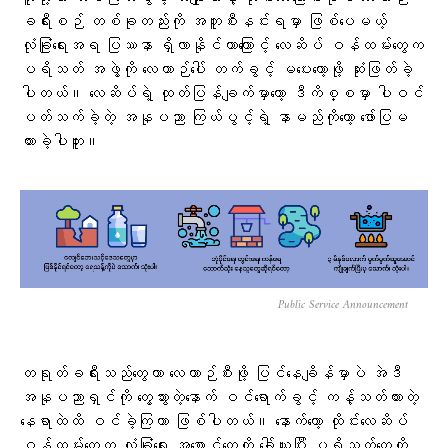
ခရီးစဉ် တစ်ခုတည်းကို အတူစီးနင်းရမှာ ဖြစ်ပေမယ့်
လုံခြုံရေးအရ ပြဿနာ ရှိလာနိုင်တာကြောင့် လေဆိပ် ဝန်ထမ်းတွေက
ပရိသတ် အဖွဲ့ကို လေယာဉ်ပေါ် တက်ခွင့် မပေးတော့ဖို့ ဆုံးဖြတ်ခဲ့
ပါတယ်။ လေဆိပ်ရဲ့ ထုတ်ပြန်ချက်မှာတော့ ဒီကိစ္စမှာ ပါဝင်
ပတ်သက်ခဲ့တဲ့ အနုပညာ ကြယ်ပွင့်ရဲ့ နာမည်ကိုတော့ ဖော်ပြမ
ထားခဲ့ပါဘူး။
Public Service Announcement
တရုတ်ခရီးသည်တွေဟာ လေယာဉ်စီးဖို့ ပြင်နေချိန်မှာပဲ အဲဒီ
အနုပညာရှင်ကို တွေ့သွားတဲ့နောက် ဝင်ရောက်ခွင့် ကန့်သတ်ထားတဲ့
နေရာထဲထိ ဝင်ခဲ့ကြတာ ဖြစ်ပါတယ်။ နောက်တော့ ထိုင်းလေဆိပ်
ဝန်ထမ်းတွေက လုံခြုံရေး အစောင့်တွေကို ခေါ်ယူပြီး ပရိသတ်တွေကို