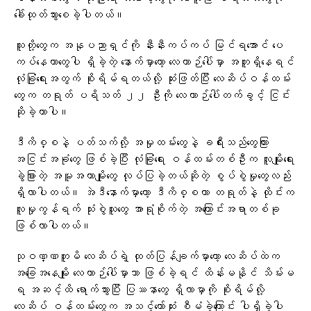
ခေါ်ထုတ်သွားစေခဲ့ပါတယ်။
သူတို့တွေက အနုပညာရှင်ကို နီးနီးကပ်ကပ် မြင်ရအောင် ပေ
ကပ်နေတာတွေပါ ရှိခဲ့တဲ့ နောက်မှာတော့ လေယာဉ်ပေါ်မှာ အတူရှိနေရင်
လုံခြုံရေးအတွက် စိုးရိမ်ရတယ်လို့ ဆုံးဖြတ်ပြီး လေဆိပ်ဝန်ထမ်း
တွေက တရုတ် ပရိသတ် ၂၂ ဦးကို လေယာဉ်ပေါ်တက်ခွင့် ငြင်း
ဆိုခဲ့တာပါ။
ဒီကိစ္စနဲ့ ပတ်သက်လို့ အမှုထမ်းတွေနဲ့ ခရီးသည်တွေကြား
အငြင်းအခုံတွေ ဖြစ်ခဲ့ပြီး လုံခြုံရေး ဝန်ထမ်းတစ်ဦးက လူမျိုးရေး
ခွဲခြားတဲ့ အမူအယာမျိုးတွေ လုပ်ပြခဲ့တယ်ဆိုတဲ့ စွပ်စွဲမှုတွေလည်း
ရှိလာပါတယ်။ အဲဒီနောက်မှာတော့ ဒီကိစ္စဟာ တရုတ်နဲ့ ထိုင်းက
လူမှုကွန်ရက် သုံးစွဲသူတွေ အာရုံစိုက်တဲ့ အကြောင်းအရာတစ်ခု
ဖြစ်လာပါတယ်။
သုဝဏ္ဏဘူမိ လေဆိပ်ရဲ့ ထုတ်ပြန်ချက်မှာတော့ လေဆိပ်ထဲက
အခြေအနေမျိုး လေယာဉ်ပေါ်မှာသာ ဖြစ်ခဲ့ရင် ထိန်းမနိုင် သိမ်းမ
ရ အဆင့်ထိ ရောက်သွားပြီး ပြဿနာတွေ ရှိလာမှာကို စိုးရိမ်လို့
လေဆိပ် ဝန်ထမ်းတွေက အသင့်တော်ဆုံး စီမံခဲ့ကြောင်း ပါရှိခဲ့ပါ