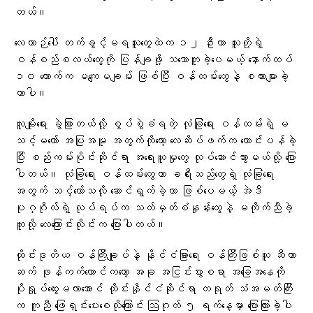
တယ်။
လေယာဉ်ပေါ် တက်ခွင့်မရသူတွေထဲက ၁၂ ဦးဟာ သူတို့ရဲ့
ဝန်စည်စလယ်တွေကို ပြန်ချဖို့ သဘောတူခဲ့ပေမယ့် နောက်ထပ်
၁၀ ယောက်က မကျေမချမ်း ဖြစ်ပြီး ဝန်ထမ်းတွေနဲ့ စကားများခဲ့
တာပါ။
လူမျိုးရေး ခွဲခြားတယ်လို့ စွပ်စွဲခံရတဲ့ လုံခြုံရေး ဝန်ထမ်းရဲ့ မ
သင့်မတော် အပြုအမူ အတွက်ကိုတော့ လေဆိပ်ဖက်က တောင်းပန်ခဲ့
ပြီး စည်းကမ်းပိုင်းဆိုင်ရာ အရေးယူမှုတွေ လုပ်ဆောင်သွားမယ်လို့ ပြော
ပါတယ်။ လုံခြုံရေး ဝန်ထမ်းတွေဟာ ခရီးသည်တွေရဲ့ လုံခြုံရေး
အတွက် သင့်တော်သလို ဆောင်ရွက်ခဲ့တာ ဖြစ်ပေမယ့် အဲဒီ
ပုဂ္ဂိုလ်ရဲ့ လုပ်ရပ်က သတ်မှတ်စံနှုန်းတွေနဲ့ မကိုက်ညီခဲ့
ဘူးလို့ လေကြောင်းလိုင်းက ပြောပါတယ်။
ထိုင်းဒုတိယ ဝန်ကြီးချုပ်နဲ့ နိုင်ငံခြားရေး ဝန်ကြီးဖြစ်သူ ဆီဟာ
ဆက် ဖုန်ကက်ကောင်ကတော့ အခု အငြင်းပွားစရာ အခြေအနေကို
ပိုရှုပ်ထွေးမလာအောင် ထိုင်းနိုင်ငံဆိုင်ရာ တရုတ် သံအမတ်ကြီး
က ကူညီ ဖြေရှင်းပေးစေလိုကြောင်း ဩဂုတ် ၅ ရက်နေ့မှာ ပြောကြားခဲ့ပါ