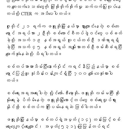
ပြည်ထောင်စုလမ်းမကြီးကို တပ်စွဲထားတဲ့ စစ်တပ် စစ်ကြောင်းတွေ
က ကျေးလက်ဒေသခံတွေကို ခြုံခိုတိုက်ခိုက်မှု ဆက်လက်ပြုလုပ်နေ
တယ်လို့ CTER က အသိပေးပါတယ်။
ဇူလိုင် ၂၁ ရက်က ဖရူဆိုမြို့နယ်မှာ နွားကျောင်းနေတဲ့ စစ်ဘေး
ရှောင် အရပ်သား ၂ဦးကို စစ်ကောင်စီတပ်ဖွဲ့ဝင်တွေ ပစ်ခတ်
ခဲ့လို့ အသက် ၁၉ နှစ်အရွယ် လူငယ်တစ်ဦး ဒဏ်ရာရရှိ
ခဲ့ပြီး အသက် ၄၅ နှစ်အရွယ် အမျိုးသားတစ်ဦးဖမ်းဆီးခံရပြီး
ပျောက်ဆုံးနေဆဲလို့ သိရပါတယ်။
စစ်တပ်အာဏာသိမ်းပြီးနောက်ပိုင်း ကရင်နီပြည်နယ်မှာ စစ်
ရှောင်ပြည်သူ သုံးသိန်း၀န်းကျင်ရှိပြီး ၇၀၀ ကျော် သေဆုံးထားပါ
တယ်။
စစ်ရေးအရအရေးပါတဲ့ လွိုင်ကော်-ဒီးမော့ဆို-ဖရူဆို လမ်းမကြီး စိုး
မိုးရေးနဲ့ ပိတ်မိနေတဲ့ ဖရူဆိုမြို့စောင့်တပ်တွေ စစ်ရေးလှုပ်ရှား
နိုင်ဖို့ စစ်တပ်က ကြိုးပမ်းနေရဆဲ ဖြစ်ပါတယ်။
ဖရူဆိုမြို့နယ်မှာ စစ်တပ်ရဲ့အမှတ် (၁၄) တန်းမြင့်စစ်
ရေးလေ့ကျင့်ရေးကျောင်း၊ အမှတ်(၅၃၁) ခြေမြန်တပ်ရင်း