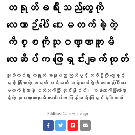
တရုတ်ခရီးသည်တွေကို
လေယာဉ်ပေါ် ပေးမတက်ခဲ့တဲ့
ကိစ္စကိုသုဝဏ္ဏဘူမိ
လေဆိပ်က ဖြေရှင်းချက်ထုတ်
လူသိထင်ရှား တရုတ် အနုပညာ ကြယ်ပွင့် တစ်ဦးကို တွေ့ခွင့်
ရဖို့ ကြိုးစားတဲ့ တရုတ် ပရိသတ် အဖွဲ့တစ်ဖွဲ့ကို လေယာဉ်ပေါ် ပေး
မတက်ခဲ့တာနဲ့ ပတ်သက်ပြီး ထိုင်းနိုင်ငံ၊ ဘန်ကောက်မြို့တော်မှာ
ရှိတဲ့ သုဝဏ္ဏဘူမိ လေဆိပ်က ပြန်လည် ဖြေရှင်းခဲ့ပါတယ်။
Published
12 စက္ကန့် ago