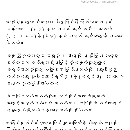
Public Service Announcement
သေဆုံးခဲ့သူတွေဟာ မိသားစု၀င်တွေ ဖြစ်ပြီး ခြောက်လသားအရွယ်
မိန်းကလေး၊ (၄၉) နှစ် အရွယ် အမျိုး သမီး၊ အသက်
(၂၅ ၊ ၄၀)နဲ့ (၆၄) နှစ် အရွယ် အမျိုးသားတွေလို့ အသိပေး
ပါတယ်။
အခု ဩဂုတ်အတွင်း ဖရူဆို ၊ ဒီးမော့ဆို နဲ့ မိုးဗြဲ ဒေသတွေမှာ
စစ်တပ်က စစ်ရေးအရှိန်မြှင့် တိုက်ခိုက်မှုတွေကြောင့်
အရပ်သားသေဆုံးမှုတွေ မကြာခဏ ဖြစ်နေတယ်လို့ အရေးပေါ်ကူညီ
ကယ်ဆယ်ရေး ပူးပေါင်းဆောင်ရွက်မှုအဖွဲ့ (ကရင်နီ) – CTER က
မနေ့က ထုတ်ပြန်ထားပါတယ်။
ဒါ့အပြင်လယ်ယာစိုက်ပျိုးရေး လုပ်ကိုင်စားသောက်မှုများကို
အနှောင့်အယှက်ဖြစ်စေပြီး အစုလိုက်၊ အပြုံလိုက် စစ်ဘေးရှောင်
ရမှုတွေ ပိုမိုကျယ်ပြန့်လာနေတယ်လို့ ဆိုပါတယ်။
လေကြောင်းတိုက်ခိုက်မှုတွေအပြင် ဗျူဟာမြောက်တဲ့ ဒီးမော့ဆို-ဖရူဆို