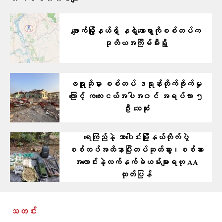
ချောက်မြို့နယ်ရှိ နရွဲတောရွာကိုစစ်တပ်က
ဒုတိယအကြိမ်မီးရှို့
ဖရူဆိုမှာ စစ်တပ် ဒရုန်းတိုက်ခိုက်မှု
ကြောင့် ကလေးငယ်အပါအ၀င် အရပ်သား ၅
ဦး သေဆုံး
ရေကြည်နဲ့ သာပေါင်းမြို့နယ်တိုက်ပွဲ
စစ်တပ်အထိနာပြီးတပ်ဆုတ်သွား၊စစ်သား
အလောင်းနဲ့လက်နက်ခဲယမ်းများရဟု AA
ထုတ်ပြန်
သတင်း