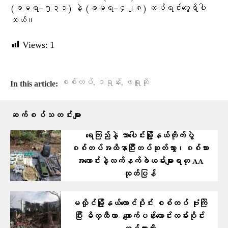
(ခမရ−၅၃၁) နဲ့ (ခမရ−၄၂၈) တပ်ရင်းတွေရှိပါ
တယ်။
Views:
1
,
,
စစ်တပ်
ဒရုန်း
ဖရူဆို
In this article:
ဆက်စပ်သတင်းများ
ရေကြည်နဲ့ သာပေါင်းမြို့နယ်တိုက်ပွဲ
စစ်တပ်အထိနာပြီးတပ်ဆုတ်သွား၊စစ်သား
အလောင်းနဲ့လက်နက်ခဲယမ်းများရဟု AA
ထုတ်ပြန်
မလှိုင်မြို့နယ်တောင်ပိုင်း စစ်တပ် ဗုံးကြဲ
ပြီး မိထ္ထီလာ- ကျောက်ပန်းတောင်းလမ်းပိုင်း