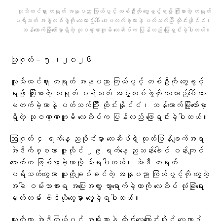
လူသိထင်ရှား တရုတ် အနုပညာ ကြယ်ပွင့် တစ်ဦးကို တွေ့ခွင့်ရဖို့ ကြိုးစားတဲ့ တရုတ်
ပရိသတ် အဖွဲ့တစ်ဖွဲ့ကို လေယာဉ်ပေါ် ပေးမတက်ခဲ့တာနဲ့ ပတ်သက်ပြီး ထိုင်းနိုင်ငံ၊
ဘန်ကောက်မြို့တော်မှာရှိတဲ့ သုဝဏ္ဏဘူမိ လေဆိပ်က ပြန်လည် ဖြေရှင်းခဲ့ပါတယ်။
သြဂုတ် – ၅ ၊၂၀၂၆
လူသိထင်ရှား တရုတ် အနုပညာ ကြယ်ပွင့် တစ်ဦးကို တွေ့ခွင့်
ရဖို့ ကြိုးစားတဲ့ တရုတ် ပရိသတ် အဖွဲ့တစ်ဖွဲ့ကို လေယာဉ်ပေါ် ပေး
မတက်ခဲ့တာနဲ့ ပတ်သက်ပြီး ထိုင်းနိုင်ငံ၊ ဘန်ကောက်မြို့တော်မှာ
ရှိတဲ့ သုဝဏ္ဏဘူမိ လေဆိပ်က ပြန်လည် ဖြေရှင်းခဲ့ပါတယ်။
ဩဂုတ် ၄ ရက်နေ့ ညပိုင်းမှာ လေဆိပ်ရဲ့ ထုတ်ပြန်ချက်အရ
အဲဒီကိစ္စဟာ ဇူလိုင် ၂၉ ရက်နေ့ ညသန်းခေါင် ဝန်းကျင်
လောက်က ဖြစ်ပွားခဲ့တာလို့ သိရပါတယ်။ အဲဒီ တရုတ်
ပရိသတ်တွေဟာ သူတို့ချစ်ခင်တဲ့ အနုပညာ ကြယ်ပွင့်ကို တွေ့တဲ့
အခါ ဝမ်းသာအားရ အပြေးအလွှား သွားရောက်ခဲ့တာကို လေဆိပ် လုံခြုံရေး
မှတ်တမ်း ဗီဒီယိုတွေမှာ တွေ့ခဲ့ရပါတယ်။
သူတို့ဟာ အဲဒီကြယ်ပွင့် အမျိုးသားနဲ့ ထိုင်းလေကြောင်းပိုင် လေယာဉ်