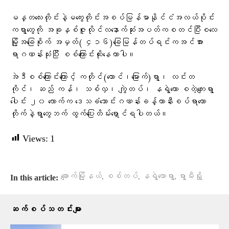
မန္တလေးတိုင်းနဲ့မကွေးတိုင်းအစပ်မြန်မာနိုင်ငံအလယ်ပိုင်း
ကရွာတွေကို အခုနှစ်ဇူလိုင်လနောက်ဆုံးအပတ်ကစတင်ပြီးစလေ
မြို့အခြေစိုက် အမှတ်( ၄၁၆)ခြေမြန်တပ်ရင်းကအင်အား
ရာဂဏန်းသုံးပြီး စစ်ကြောင်းထိုးနေတာပါ။
အဲဒီစစ်ကြောင်းကြောင့် ကတိုင်(တောင်၊မြောက်)ရွာ၊ လင်းတ
ကိုင်၊ ဆည် ကန်၊ သစ်လှ၊ ကျွဲတပ်၊ နရွဲတော စတဲ့ကျေးရွာ
ပေါင်း ၂၀ လောက်က ဒေသခံသောင်းဂဏန်းခန့်ဟာနီးစပ်ရာတော
တိုက်နဲ့ရွာတွေဘက် ထွက်ပြေးတိမ်းရှောင်ရပါတယ်။
Views:
1
,
,
,
ချောက်မြို့နယ်
စစ်တပ်
နရွဲတောရွာ
ရွာမီးရှို့
In this article:
ဆက်စပ်သတင်းများ