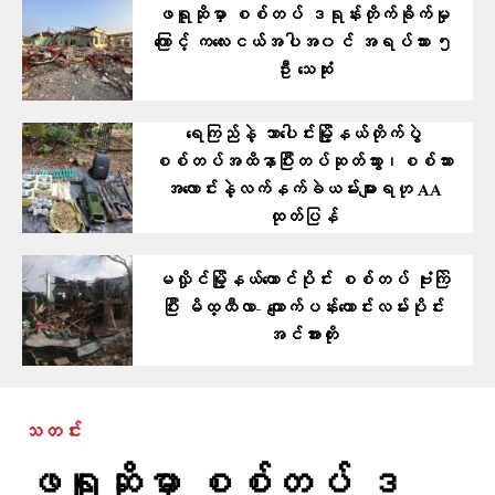
ဖရူဆိုမှာ စစ်တပ် ဒရုန်းတိုက်ခိုက်မှု
ကြောင့် ကလေးငယ်အပါအ၀င် အရပ်သား ၅
ဦး သေဆုံး
ရေကြည်နဲ့ သာပေါင်းမြို့နယ်တိုက်ပွဲ
စစ်တပ်အထိနာပြီးတပ်ဆုတ်သွား၊စစ်သား
အလောင်းနဲ့လက်နက်ခဲယမ်းများရဟု AA
ထုတ်ပြန်
မလှိုင်မြို့နယ်တောင်ပိုင်း စစ်တပ် ဗုံးကြဲ
ပြီး မိထ္ထီလာ- ကျောက်ပန်းတောင်းလမ်းပိုင်း
အင်အားတိုး
သတင်း
ဖရူဆိုမှာ စစ်တပ် ဒ