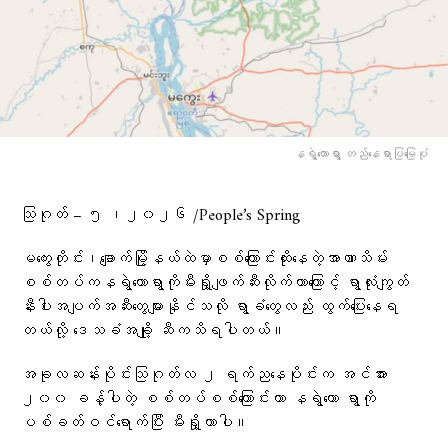
နရွဲတောရွာ တည်နေရာပြမြေပုံ
သြဂုတ် – ၅ ၊၂၀၂၆ /People’s Spring
မကွေးတိုင်း၊ချောက်မြို့နယ်ထဲမှာစစ်ကြောင်းထိုးနေတဲ့အာဏာသိမ်း
စစ်တပ်ကနရွဲတောရွာကိုမီးရှို့ဖျက်ဆီးလိုက်တာကြောင့် ရွာလုံးကျွတ်
နီးပါးအပျက်အဆီးတွေများနိုင်သလို ရွာခံတွေလည်း ထွက်ပြေးနေရ
တယ်လို့ ဒေသခံအချို့ ဆီကသိရပါတယ်။
အခုလဆန်းပိုင်းသြဂုတ်လ ၂ ရက်ညနေပိုင်းက အင်အား
၂၀၀ ခန့်ပါတဲ့ စစ်တပ်စစ်ကြောင်းဟာ နရွဲတော ရွာကို
ပစ်ခတ်ဝင်ရောက်ပြီး မီးရှို့တာပါ။