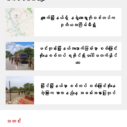
ဆက်စပ်သတင်းများ
ချောက်မြို့နယ်ရှိ နရွဲတောရွာကိုစစ်တပ်က
ဒုတိယအကြိမ်မီးရှို့
မင်းတုန်းမြို့နယ်အနောက်ခြမ်းမှာ စစ်ကြောင်း
ထိုးနေစစ်တပ် ရခိုင်ရိုးမပေါ်မတက်နိုင်
သေး
မြိုင်မြို့နယ်မှာ စစ်တပ် စစ်ကြောင်းထိုးနေ
တဲ့ကြားက အာဇာနည်နေ့ အခမ်းအနားပြုလုပ်
သတင်း