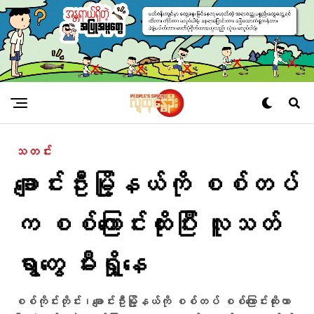
သတင်း
ချောင်းဦးမြို့နယ်ကို စစ်တပ်
က စစ်ကြောင်းထိုးပြီး လူသတ်
ရွာတွေ မီးရှို့နေ
စစ်ကိုင်းတိုင်း၊ချောင်းဦးမြို့နယ်ကို စစ်တပ် စစ်ကြောင်းထိုးကာ