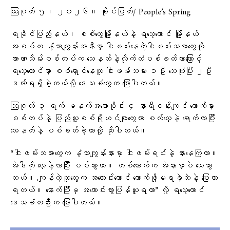
ဩဂုတ် ၅၊ ၂၀၂၆။ ခိုင်မြတ်/ People’s Spring
ရခိုင်ပြည်နယ်၊ စစ်တွေမြို့နယ်နဲ့ ရသေ့တောင် မြို့နယ်
အစပ်က နံ့သာကျွန်းအနီးမှာ ငါးဖမ်းနေတဲ့ငါးဖမ်းသမားတွေကို
အာဏာသိမ်းစစ်တပ်က သေနတ်နဲ့လိုက်လံပစ်ခတ်တာကြောင့်
ရသေ့တောင်မှာ စစ်ရှောင်နေသူ ငါးဖမ်းသမား ၁ဦး သေဆုံးပြီး ၂ဦး
ဒဏ်ရရှိခဲ့တယ်လို့ ဒေသခံတွေက ပြောပါတယ်။
ဩဂုတ် ၃ ရက် မနက်အစောပိုင်း ၄ နာရီဝန်းကျင် လောက်မှာ
စစ်တပ်နဲ့ ပြည်သူ့စစ်ရိုဟင်ဂျာတွေဟာ စက်လှေနဲ့ ရောက်လာပြီး
သေနတ်နဲ့ ပစ်ခတ်ခဲ့တာလို့ ဆိုပါတယ်။
“ငါးဖမ်းသမားတွေက နံ့သာကျွန်းနားမှာ ငါးဖမ်းရင်းနဲ့ နားနေကြတာ။
အဲဒါကို လှေနဲ့လာပြီး ပစ်သွားတာ။ တစ်ယောက်က အဲနားမှာပဲ သေသွား
တယ်။ ကျန်တဲ့လူတွေက အလောင်းတောင် ကောက်ဖို့မရခဲ့ဘဲနဲ့ ပြေးလာ
ရတယ်။ နောက်ပြီးမှ အလောင်းသွားပြန်ယူရတာ” လို့ ရသေ့တောင်
ဒေသခံတဦးက ပြောပါတယ်။