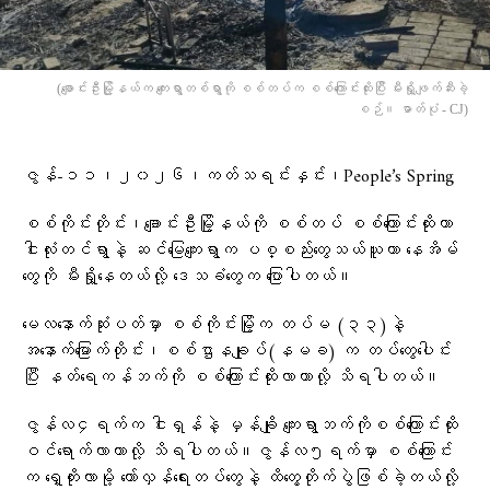
(ချောင်းဦးမြို့နယ်က ကျေးရွာတစ်ရွာကို စစ်တပ်က စစ်ကြောင်းထိုးပြီး မီးရှို့ဖျက်ဆီးခဲ့
စဉ်။ ဓာတ်ပုံ - CJ)
ဇွန်-၁၁၊၂၀၂၆၊ကတ်သရင်းနှင်း၊People’s Spring
စစ်ကိုင်းတိုင်း၊ချောင်းဦးမြို့နယ်ကို စစ်တပ် စစ်ကြောင်းထိုးကာ
ငါးလုံးတင်ရွာနဲ့ ဆင်မြေကျေးရွာက ပစ္စည်းတွေသယ်ယူကာ နေအိမ်
တွေကို မီးရှို့နေတယ်လို့ ဒေသခံတွေက ပြောပါတယ်။
မေလနောက်ဆုံးပတ်မှာ စစ်ကိုင်းမြို့က တပ်မ (၃၃)နဲ့
အနောက်မြောက်တိုင်း၊စစ်ဌာနချုပ်(နမခ) က တပ်တွေပေါင်း
ပြီး နတ်ရေကန်ဘက်ကို စစ်ကြောင်းထိုးလာတာလို့ သိရပါတယ်။
ဇွန်လ၄ရက်က ငါးရှန်နဲ့ မှန်ချို ကျေးရွာဘက်ကိုစစ်ကြောင်းထိုး
ဝင်ရောက်လာတာလို့ သိရပါတယ်။ဇွန်လ၅ရက်မှာ စစ်ကြောင်း
က ရှေ့တိုးလာမို့ တော်လှန်ရေးတပ်တွေနဲ့ ထိတွေ့တိုက်ပွဲဖြစ်ခဲ့တယ်လို့