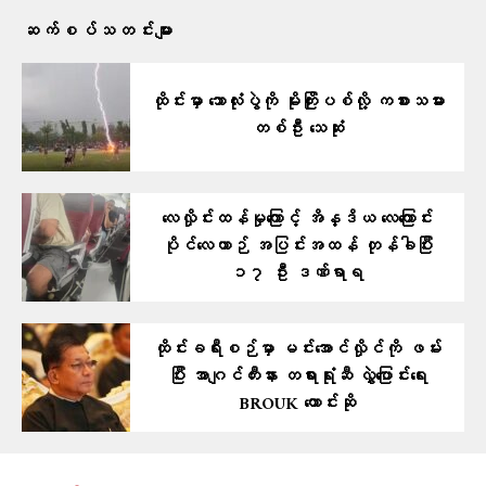
ဆက်စပ်သတင်းများ
ထိုင်းမှာ ဘောလုံးပွဲကို မိုးကြိုးပစ်လို့ ကစားသမား
တစ်ဦး သေဆုံး
လေလှိုင်းထန်မှုကြောင့် အိန္ဒိယ လေကြောင်း
ပိုင်လေယာဉ် အပြင်းအထန် တုန်ခါပြီး
၁၇ ဦး ဒဏ်ရာရ
ထိုင်းခရီးစဉ်မှာ မင်းအောင်လှိုင်ကို ဖမ်း
ပြီး အာဂျင်တီးနား တရားရုံးဆီ လွှဲပြောင်းရေး
BROUK တောင်းဆို