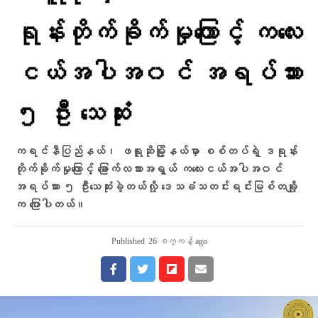
ရုန်းတိုက်ခိုက်မှုကြောင့် ကလေး
ငယ်အပါအ၀င် အရပ်သား
၅ ဦး သေဆုံး
ကရင်နီပြည်နယ်၊ ဖရူဆိုမြို့နယ်မှာ စစ်တပ်ရဲ့ ဒရုန်း
တိုက်ခိုက်မှုကြောင့် ခြောက်လသားအရွယ် ကလေးငယ်အပါအ၀င်
အရပ်သား ၅ ဦးသေဆုံးခဲ့တယ်လို့ ဒေသခံသတင်းရင်းမြစ်‌တချို့
က ပြောပါတယ်။
Published
26 စက္ကန့် ago