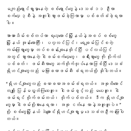
မကျည်းရှောင်ရွာမှာနေတဲ့ စစ်ရှောင်တွေနဲ့ ဒေသခံ ၁၁ ဦးဟာ
စက်လှေ ၃စီးနဲ့ အတူငါးသွားဖမ်းခဲ့ကြတာမှာ ပစ်ခတ်ခံခဲ့ရတာ
ပါ။
အာဏာသိမ်းစစ်တပ်ဟာ ရသေ့တောင်မြို့နယ်နဲ့အစပ် စစ်တွေ
မြို့နယ် အုန်းတောကြီး၊ ပလ္လင်ပြင်၊ ရေချမ်းပြင်စတဲ့
ကမ်းခြေရွာတွေမှာ တပ်စခန်းချနေထိုင်ပြီး ပင်လယ်ပြင်
အတွင်း သွားလာနေတဲ့ ငါးဖမ်းစက်လှေတွေ၊ ခရီးသွားတွေ ကို လိုက်လံ
ပစ်ခတ်၊ ဖမ်းဆီးတာတွေ ဆက်တိုက်လုပ်နေတာဖြစ်ပြီး ဒေသခံ
ရိုဟင်ဂျာတွေလည်း မကြာခဏဖမ်းဆီး ခံရတယ်လို့ ဆိုပါတယ်။
“ရိုဟင်ဂျာတွေလည်း ခဏခဏအဖမ်းခံရတယ်။ အခုထိတောင်
တချို့ ပြန်မလွှတ်ကြသေးဘူး။ ငါးဖမ်းခွင့်လည်း မပေးဘူး။ ငါး
ဖမ်းရင် လိုက်ဖမ်းတယ်၊ လိုက်ပစ်တယ်။ ဒီက ရိုဟင်ဂျာ
တွေမှာ ငါးဖမ်းလို့စားနေရတာ၊ အခု ငတ်နေ တာနဲ့အတူတူပဲ။”
လို့ စစ်တွေမြို့နယ် သဲချောင်းရိုဟင်ဂျာရွာမှ ဒေသခံတဦးက ပြောပါ
တယ်။