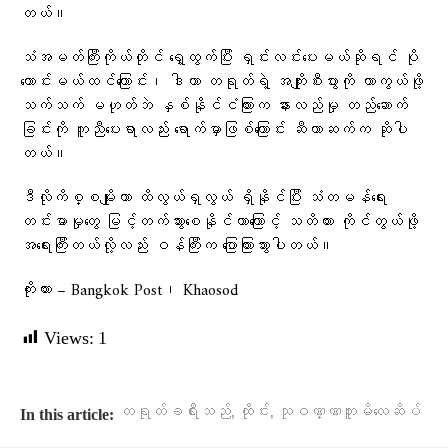
တယ်။
သံအမတ်ကြီးကိုယ်တိုင် ရှေ့ထွက်ပြီး ရှင်းလင်းပေးမယ်ဆိုရင် ပို
ကောင်းမယ်ထင်ကြောင်း၊ ဒါဟာ တရုတ်ရဲ့ အကျိုးစီးပွားကို ကာကွယ်ဖို့
သက်သက် မဟုတ်ဘဲ နှစ်နိုင်ငံကြားက နားလည်မှု တည်ဆောက်
ခြင်းကို ကူညီပေးရာလည်း ရောက်မှာဖြစ်ကြောင်း ဆီဟာဆက်က ဆိုပါ
တယ်။
ဒီလိုကိစ္စမျိုးဟာ ထိလွယ်ရှလွယ် ရှိနိုင်ပြီး သံတမန်ရေး
တင်းမာမှုတွေ မြင့်တက်သွားစေနိုင်တာကြောင့် သတိထား ကိုင်တွယ်ဖို့
အရေးကြီးတယ်လို့လည်း ဝန်ကြီးက ပြောကြားသွားပါတယ်။
ကိုးကား – Bangkok Post၊ Khaosod
Views:
1
,
,
တရုတ်ခရီးသည်
ထိုင်း
သုဝဏ္ဏဘူမိလေဆိပ်
In this article: