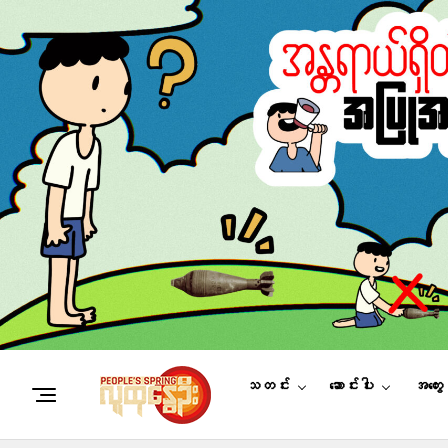
သတင်း
ဆောင်းပါး
အတွေ