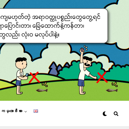
– ကမ္ဘောဒီးယား