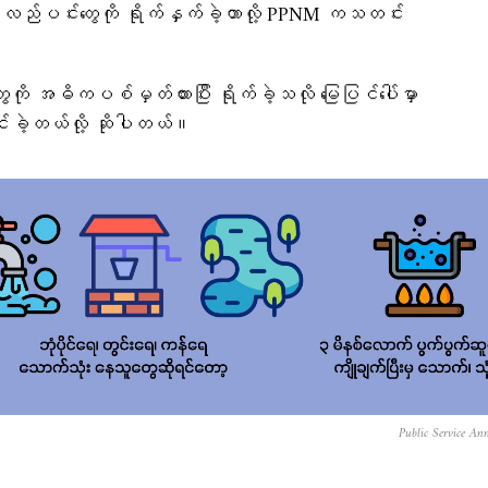
ဲ့ လည်ပင်းတွေကို ရိုက်နှက်ခဲ့တာလို့ PPNM ကသတင်း
ွေကို အဓိကပစ်မှတ်ထားပြီး ရိုက်ခဲ့သလို မြေပြင်ပေါ်မှာ
င်းခဲ့တယ်လို့ ဆိုပါတယ်။
Public Service An