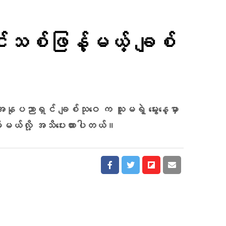
ျင်းသစ်ဖြန့်မယ့် ချစ်
အနုပညာရှင် ချစ်သုဝေ က သူမရဲ့ မွေးနေ့မှာ
ိမယ်လို့ အသိပေးထားပါတယ်။