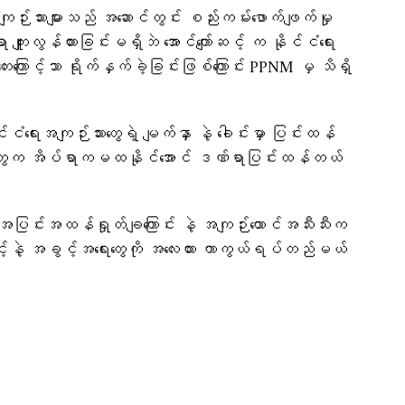
ျဉ်းသားများသည် အဆောင်တွင်း စည်းကမ်းဖောက်ဖျက်မှု
ူးလွန်ထားခြင်းမရှိဘဲ အောင်ကျော်ဆင့် က နိုင်ငံရေး
တေးကြောင့်သာ ရိုက်နှက်ခဲ့ခြင်းဖြစ်ကြောင်း PPNM မှ သိရှိ
ိုင်ငံရေးအကျဉ်းသားတွေရဲ့ မျက်နှာ နဲ့ ခေါင်းမှာ ပြင်းထန်
းသားတွေက အိပ်ရာကမထနိုင်အောင် ဒဏ်ရာပြင်းထန်တယ်
အပြင်းအထန်ရှုတ်ချကြောင်း နဲ့ အကျဉ်းထောင်အသီးသီးက
ွင့်နဲ့ အခွင့်အရေးတွေကို အလေးထား ကာကွယ်ရပ်တည်မယ်