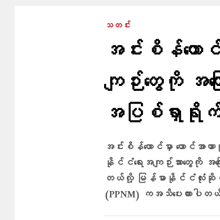
သတင်း
အင်းစိန်ထောင
ကျဉ်းတွေကို အက
အပြစ်ရှာရိုက
အင်းစိန်ထောင်မှာ ထောင်အာဏာပိ
နိုင်ငံရေးအကျဉ်းသားတွေကို အ
တယ်လို့ မြန်မာနိုင်ငံလုံးဆိ
(PPNM) ကအသိပေးထားပါတ