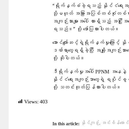
“ရိုက်နှက်ခံခဲ့ရသည့် နိုင်ငံရေးအက
သို့မဟုတ် အခြားအပြစ်တစ်စုံတစ်ရာ ကျ
အကျဉ်းသားများအပေါ် ထားရှိသည့် အငြိုးအ
ရသည်။” လို့ ဖော်ပြထားပါတယ်။
အောင်ကျော်ဆင့်ရဲ့ရိုက်နှက်မှုကြောင့် န
ဒဏ်ရာတွေရရှိခဲ့ပြီး အချို့အကျဉ်
လို့ ဆိုပါတယ်။
ဒီရိုက်နှက်မှုအပေါ် PPNM အနေနဲ့ 
နိုင်ငံရေးအကျဉ်းသာတွေရဲ့ ရပိုင်ခ
လို့ သတင်းထုတ်ပြန်ထားပါတယ်။
Views:
403
,
နိုင်ကျဉ်း
အင်းစိန်ထောင်
In this article: