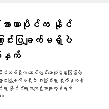
်အာဏာပိုင်က နိုင်
ြောင်းပြချက်မရှိပဲ
်နှက်
ုင်တစ်ဦးက ထောင်တွင်းဘောလုံးပွဲသွားကြည့်တဲ့
ကြောင်းပြချက်မရှိပဲ အပြစ်ရှာ ရိုက်နှက်ခဲ့
ုင်ရာ နိုင်ငံရေးအကျဉ်းသားများကွန်ရက်
ယ်။