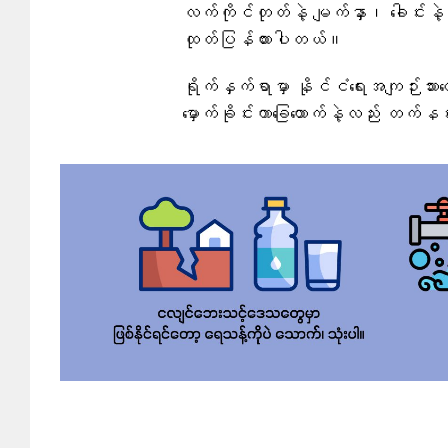
လက်ကိုင်တုတ်နဲ့ မျက်နှာ၊ ခေါင်းန
ထုတ်ပြန်ထားပါတယ်။
ရိုက်နှက်ရာမှာ နိုင်ငံရေးအကျဉ်းသားတ
မှောက်ခိုင်းကာခြေထောက်နဲ့လည်း တက်န