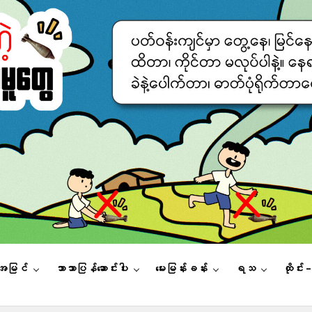
းအမြင်
ဘာသာပြန်ဆောင်းပါး
မေးမြန်းခန်း
ရသ
ထိုင်း 