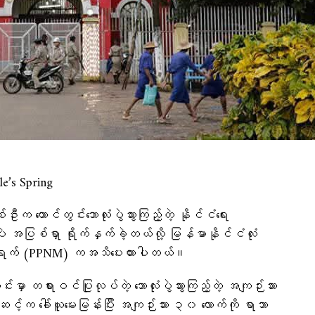
s Spring
က ထောင်တွင်းဘောလုံးပွဲသွားကြည့်တဲ့ နိုင်ငံရေး
ပဲ အပြစ်ရှာ ရိုက်နှက်ခဲ့တယ်လို့ မြန်မာနိုင်ငံလုံး
ကွန်ရက် (PPNM) ကအသိပေးထားပါတယ်။
ာ တရားဝင်ပြုလုပ်တဲ့ ဘောလုံးပွဲသွားကြည့်တဲ့ အကျဉ်းသား
်ဆင့်က ခေါ်ယူမေးမြန်းပြီး အကျဉ်းသား ၃၀ လောက်ကို ရာဘာ