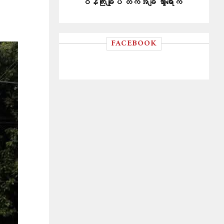
ဝန်ကြီးချုပ် တကအိချိ သွားရောက်
FACEBOOK