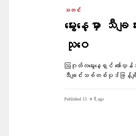
သတင်း
မွေးနေ့မှာ သီခ
သုဝေ
ဩဂုတ်လမွေးနေ့ရှင် တော်လှန်
သီချင်းသစ်တစ်ပုဒ်ဖြန့်ချ
Published
15 နာရီ ago