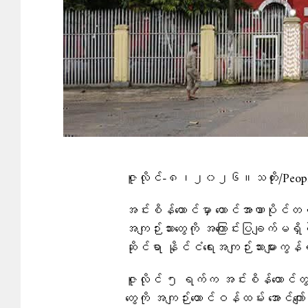
ဇူလိုင်-၈၊၂၀၂၆။သတိုး/People’
အင်းစိန်ထောင်မှာ ထောင်အာဏာပိုင်တစ်ဦး
အကျဉ်းသားတွေကို အကြောင်းပြချက်မရှိ
ဆိုင်ရာ နိုင်ငံရေးအကျဉ်းသားများ
ဇူလိုင် ၅ ရက်က အင်းစိန်ထောင်တွင်းမှ
တွေကို အကျဉ်းထောင်ဝန်ထမ်း အောင်ကျော