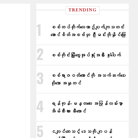
TRENDING
စစ်တပ်တိုက်​လေယာဥ်ပျက်ကျသတင်း
အောင်စိတ်အစစ်ဟု ဦးမင်းကိုနိုင်​ပြော
စစ်ကိုင်းမြို့ထွေအုပ်ရုံးအနီး ဗုံးပေါက်
စစ်ရာဇဝတ်ကောင်ကို အသက်ဆက်ပေး
လိုသော အနုတင်
ရန်ကုန်-မန္တလေး အမြန်လမ်းမှာ
အိမ်စီးကား မီးလောင်
ငလျင်ဘေးသင့် ဒေသကို ဂျပန်