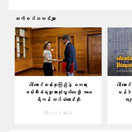
ဆက်စပ်သတင်းများ
ဒေါ်အောင်ဆန်းစုကြည်နဲ့ မတရား
ဒေါ်အေ
ဖမ်းဆီးခံရသူအားလုံးလွှတ်ပေးဖို့ အမေ
မန်ဒဲလ
ရိကန် ထပ်မံတောင်းဆို
အကျ
1 ရက် AGO