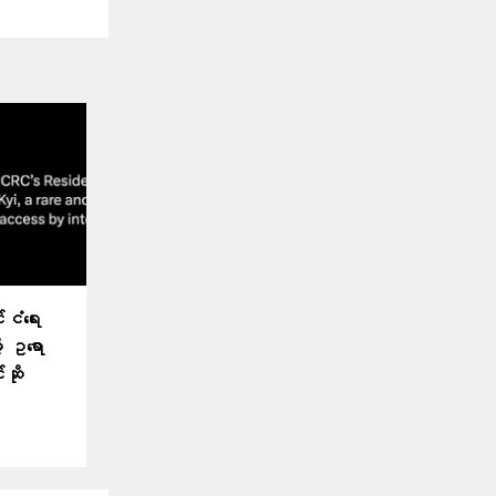
်ငံရေး
ု့ ဥရော
ဆို