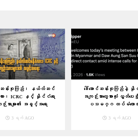
ာင်ဆန်းစုကြည်၊ နယ်လ်ဆင်
ဒေါ်အောင်ဆန်းစုကြည်နဲ့ နိုင
ား၊ ICRC နှင့် နိုင်ငံရေး
အကျဉ်းသားတွေအားလုံး လွှတ်ပေးဖိ
ဉ်းသားများ၏ အခွင့်အရေး
ပသမဂ္ဂ ထပ်မံတောင်း
3 ရက် AGO
3 ရက် AGO