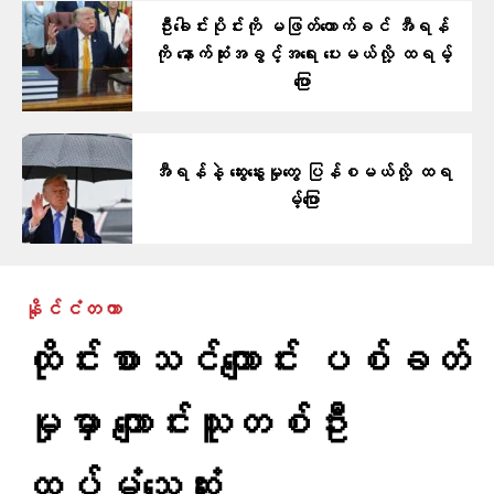
ဦးခေါင်းပိုင်းကို မဖြတ်တောက်ခင် အီရန်
ကို နောက်ဆုံးအခွင့်အရေး ပေးမယ်လို့ ထရမ့်
ပြော
အီရန်နဲ့ ဆွေးနွေးမှုတွေ ပြန်စမယ်လို့ ထရ
မ့်ပြော
နိုင်ငံတကာ
ထိုင်းစာသင်ကျောင်း ပစ်ခတ်
မှုမှာ ကျောင်းသူတစ်ဦး
ထပ်မံသေဆုံး