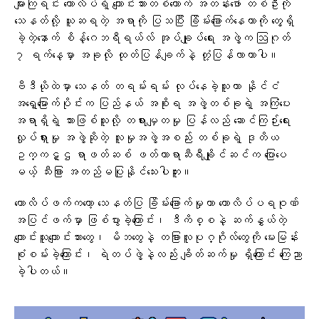
များကြရင်း ကောလိပ်ရဲ့ ကျောင်းသားတစ်ယောက် အတန်းဖော် တစ်ဦးကို
သေနတ်လို့ ယူဆရတဲ့ အရာကို ပြသပြီး ခြိမ်းခြောက်နေတာကို တွေ့ရှိ
ခဲ့တဲ့နောက် စိန့်ဂေဘရီရယ်လ် အုပ်ချုပ်ရေး အဖွဲ့က ဩဂုတ်
၇ ရက်နေ့မှာ အခုလို ထုတ်ပြန်ချက်နဲ့ တုံ့ပြန်လာတာပါ။
ဗီဒီယိုထဲမှာ သေနတ် တရမ်းရမ်း လုပ်နေခဲ့သူဟာ နိုင်ငံ
အရှေ့မြောက်ပိုင်းက ပြည်နယ် အစိုးရ အဖွဲ့တစ်ခုရဲ့ အကြံပေး
အရာရှိရဲ့ သားဖြစ်သူလို့ တရားမျှတမှု ပြန်လည် ဆောင်ကြဉ်းရေး
လှုပ်ရှားမှု အဖွဲ့ဆိုတဲ့ လူမှုအဖွဲ့အစည်း တစ်ခုရဲ့ ဒုတိယ
ဥက္ကဋ္ဌ ရာဖတ်ဆစ် ဖတ်တာရာဆီရီချိုင်ဆင်က ပြောပေ
မယ့် သီးခြား အတည်မပြုနိုင်သေးပါဘူး။
ကောလိပ်ဖက်ကတော့ သေနတ်ပြ ခြိမ်းခြောက်မှုဟာ ကောလိပ်ပရဝုဏ်
အပြင်ဖက်မှာ ဖြစ်ပွားခဲ့ကြောင်း၊ ဒီကိစ္စနဲ့ ဆက်နွှယ်တဲ့
ကျောင်းသူကျောင်းသားတွေ၊ မိဘတွေနဲ့ တခြားလူပုဂ္ဂိုလ်တွေကို မေးမြန်း
စုံစမ်းခဲ့ကြောင်း၊ ရဲတပ်ဖွဲ့နဲ့လည်း ချိတ်ဆက်မှု ရှိကြောင်း ကြေညာ
ခဲ့ပါတယ်။