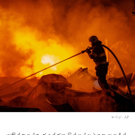
ဓာတ်ပုံ - AP