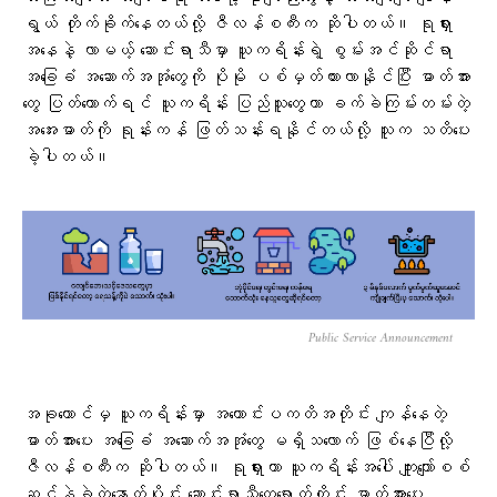
ရွယ် တိုက်ခိုက်နေတယ်လို့ ဇီလန်စကီးက ဆိုပါတယ်။ ရုရှား
အနေနဲ့ လာမယ့် ဆောင်းရာသီမှာ ယူကရိန်းရဲ့ စွမ်းအင်ဆိုင်ရာ
အခြေခံ အဆောက်အအုံတွေကို ပိုမို ပစ်မှတ်ထားလာနိုင်ပြီး ဓာတ်အား
တွေ ပြတ်တောက်ရင် ယူကရိန်း ပြည်သူတွေဟာ ခက်ခဲကြမ်းတမ်းတဲ့
အအေးဓာတ်ကို ရုန်းကန် ဖြတ်သန်းရနိုင်တယ်လို့ သူက သတိပေး
ခဲ့ပါတယ်။
Public Service Announcement
အခုတောင်မှ ယူကရိန်းမှာ အကောင်းပကတိအတိုင်း ကျန်နေတဲ့
ဓာတ်အားပေး အခြေခံ အဆောက်အအုံတွေ မရှိသလောက် ဖြစ်နေပြီလို့
ဇီလန်စကီးက ဆိုပါတယ်။ ရုရှားဟာ ယူကရိန်းအပေါ် ကျူးကျော်စစ်
ဆင်နွှဲခဲ့တဲ့နောက်ပိုင်း ဆောင်းရာသီတွေရောက်တိုင်း ဓာတ်အားပေး