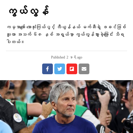
ကွယ်လွန်
ကမ္ဘာကျော် ဘောလုံးကြယ်ပွင့် လီယွန်နယ် မက်ဆီရဲ့ ဖခင်ဖြစ်
သူဟာ အသက် ၆၈ နှစ် အရွယ်မှာ ကွယ်လွန်သွားခဲ့ကြောင်း သိရ
ပါတယ်။
Published
2 နာရီ ago