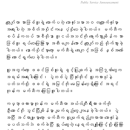
Public Service Announcement
ဂျော့ဂျ်ဟာ သားဖြစ်သူရဲ့ တောက်ပတဲ့ ဘောလုံးသမားဘဝ တလျှောက်လုံးမှာ
အရေးပါတဲ့ အစိတ်အပိုင်းကနေ ပံ့ပိုးပေးခဲ့ပါတယ်။ မက်ဆီက
စပိန်ကလပ် ဘာစီလိုနာ လူငယ်အသင်းကို ရောက်သွားချိန်က သား
ဖြစ်သူ ရပ်ဝေးမြေခြားမှာ အထီးမကျန်အောင် ဂျော့ဂျ်လည်း လိုက်သွားခဲ့
ပါတယ်။ နောက်ပိုင်းမှာတော့ မက်ဆီရဲ့ အေးဂျင့်အဖြစ် နှစ်အတော်
ကြာ ဆောင်ရွက်ပေးခဲ့ပါတယ်။
သူ့အတွက်တော့ ဖခင်ဖြစ်သူရဲ့ ခွင့်ပြုချက်နဲ့ အကြံဉာဏ်တွေက
အရမ်းအရေးပါကြောင်း၊ ပွဲတစ်ပွဲ ပြီးဆုံးတိုင်း သူ့ကစားပုံနဲ့
ပတ်သက်လို့ ဖခင်ရဲ့ အမြင်ကို မေးမြန်းလေ့ရှိကြောင်း အရင်
တုန်းက မက်ဆီက ပြောပြဖူးပါတယ်။
ကမ္ဘာ့ဖလားမှာတုန်းက မက်ဆီဟာ အယ်လ်ဂျီးရီးယားဖက်ကို
ဦးဆောင်ဂိုး သွင်းပြီးချိန်မှာ မျက်ရည်တွေ ကျနေခဲ့ပါတယ်။ ပွဲ
အပြီး အင်တာဗျူးမှာတော့ မက်ဆီက သူမျက်ရည်ကျတာဟာ ဘောလုံးနဲ့
မပတ်သက်ဘဲ ခက်ခဲပြီး ရှုပ်ထွေးတဲ့ နေ့ရက်တချို့ကြောင့်လို့ ပြောကြား