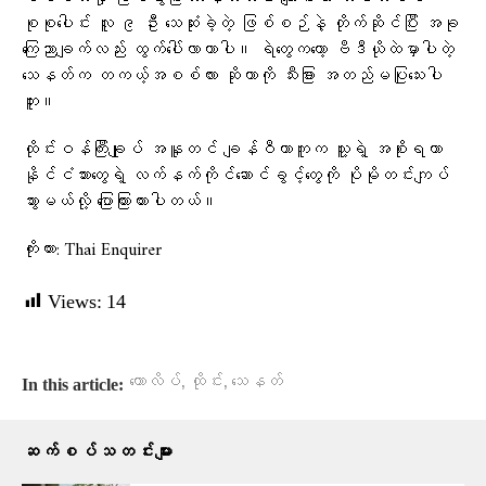
စုစုပေါင်း လူ ၉ ဦး သေဆုံးခဲ့တဲ့ ဖြစ်စဉ်နဲ့ တိုက်ဆိုင်ပြီး အခု
ကြေညာချက်လည်း ထွက်ပေါ်လာတာပါ။ ရဲတွေကတော့ ဗီဒီယိုထဲမှာပါတဲ့
သေနတ်က တကယ့်အစစ်လား ဆိုတာကို သီးခြား အတည်မပြုသေးပါ
ဘူး။
ထိုင်းဝန်ကြီးချုပ် အနူတင် ချန်ဝီယာကူက သူ့ရဲ့ အစိုးရဟာ
နိုင်ငံသားတွေရဲ့ လက်နက်ကိုင်ဆောင်ခွင့်တွေကို ပိုမိုတင်းကျပ်
သွားမယ်လို့ ပြောကြားထားပါတယ်။
ကိုးကား: Thai Enquirer
Views:
14
,
,
ကောလိပ်
ထိုင်း
သေနတ်
In this article:
ဆက်စပ်သတင်းများ