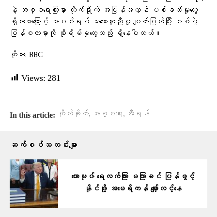
နဲ့ အစ္စရေးကြားမှာ တိုက်ရိုက် အပြန်အလှန် ပစ်ခတ်မှုတွေ
ရှိလာတာကြောင့် အပစ်ရပ် သဘောတူညီမှု ပျက်ပြယ်ပြီး စစ်ပွဲ
ပြန်စလာမှာကို စိုးရိမ်မှုတွေလည်း ရှိနေပါတယ်။
ကိုးကား: BBC
Views:
281
,
,
တိုက်ခိုက်
အစ္စရေး
အီရန်
In this article:
ဆက်စပ်သတင်းများ
ဟောမုဇ် ရေလက်ကြား မကြာခင် ပြန်ဖွင့်
နိုင်ဖို့ အမေရိကန် မျှော်လင့်နေ