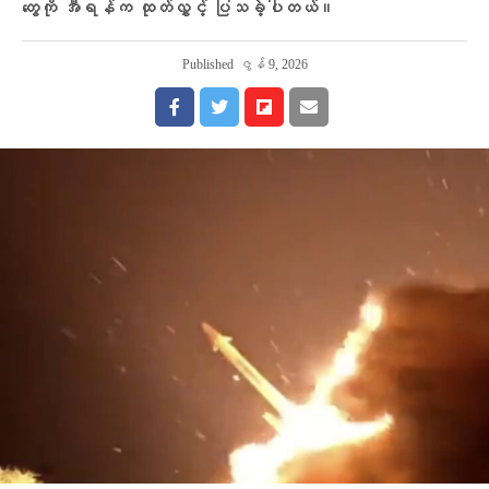
တွေကို အီရန်က ထုတ်လွှင့် ပြသခဲ့ပါတယ်။
Published
ဇွန် 9, 2026