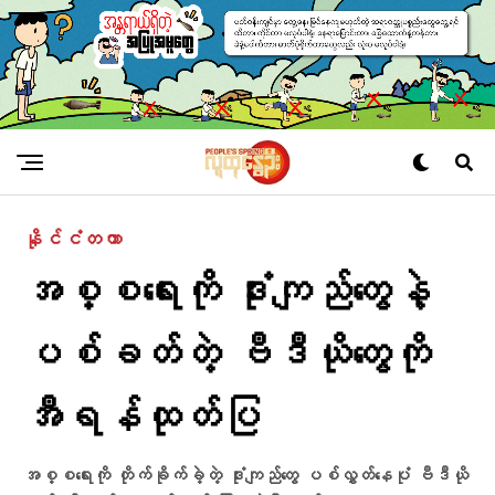
နိုင်ငံတကာ
အစ္စရေးကို ဒုံးကျည်တွေနဲ့
ပစ်ခတ်တဲ့ ဗီဒီယိုတွေကို
အီရန်ထုတ်ပြ
အစ္စရေးကို တိုက်ခိုက်ခဲ့တဲ့ ဒုံးကျည်တွေ ပစ်လွှတ်နေပုံ ဗီဒီယို