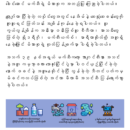
ခေါင်းဆောင် မက်ဆီရဲ့ မိသားစုက အတည်ပြု ကြေညာခဲ့ပါတယ်။
ဂျော့ဂျ်ဟာ ပြီးခဲ့တဲ့ လပိုင်းတွေအတွင်း နေအိမ်နဲ့ ဆေးရုံဆေးခန်းတွေကို
ကူးလူးရင်း ဖြတ်သန်း အချိန်ကုန်နေခဲ့ရပါတယ်။ သူ
ကွယ်လွန်ချိန်က အနီးမှာ ဇနီးဖြစ်သူ စီလီယာ၊ သားသမီးတွေ
ဖြစ်တဲ့ ရိုဒရီဂို၊ မက်တီးယက်စ်၊ မာရီယာဆိုးလ်တို့ အတူရှိ
နေခဲ့ကြောင်း မိသားစုရဲ့ ထုတ်ပြန်ချက်မှာ ပါရှိခဲ့ပါတယ်။
အသက် ၃၉ နှစ်အရွယ် မက်ဆီကတော့ အာဂျင်တီးနား အသင်း
နဲ့အတူ ကမ္ဘာ့ဖလား ဘောလုံးပြိုင်ပွဲမှာ ပါဝင်ယှဉ်ပြိုင်ခဲ့တဲ့
နောက် ဖခင်နဲ့ အတူနေထိုင်ခဲ့ပြီး လွန်ခဲ့တဲ့ သီတင်းပတ်ကမှ
မိခင်ကလပ်ဖြစ်တဲ့ အင်တာ မီယာမီ အသင်းဆီ ပြန်ရောက်သွား
ခဲ့ပါတယ်။