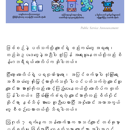
Public Service Announcement
ဖြစ်စဉ်နဲ့ ပတ်သက်လို့ ကျောင်းရဲ့ စည်းကမ်းတွေ အရရော၊
တည်ဆဲဥပဒေတွေနဲ့အညီပါ တုံ့ပြန် အရေးယူနေတယ်လို့လည်း စိ
န့်ဂေဘရီရယ် ကောလိပ်က ဆိုပါတယ်။
ပြီးတော့ ကောလိပ်ရဲ့ ပရဝုဏ်မှာရော၊ အပြင်ဖက်မှာပါ လုံခြုံရေး
အစီအမံတွေ တိုးမြှင့်ထားလိုက်သလို ပါဝင်ပတ်သက်တဲ့ ကျောင်းသူ
ကျောင်းသား အားလုံးကိုလည်း စောင့်ကြည့်ပေးနေတယ်လို့ ကောလိပ်က ထုတ်
ပြန်ပါတယ်။ ခြိမ်းခြောက်ခံရတဲ့ ကျောင်းသားကိုလည်း စိတ်ပိုင်း
ဆိုင်ရာ နှစ်သိမ့် အားပေး ကူညီပေးထားပြီး အပိုဆောင်း အကာအကွယ်
တွေ စီစဉ်ပေးထားတယ်လို့ သိရပါတယ်။
ဩဂုတ် ၇ ရက်နေ့က ဘန်ကောက်နားက စာသင်ကျောင်း တစ်ခုမှာ
ပစ်ခတ်မှု ဖြစ်ပွားပြီး သေနတ်သမား ကျောင်းသား အပါအဝင်