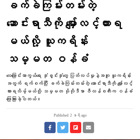
ခက်ခဲကြမ်းတမ်းတဲ့
ဆောင်းရာသီကို မျှော်လင့်ထားရ
မယ်လို့ ယူကရိန်း
သမ္မတ ဝန်ခံ
လေကြောင်းကာကွယ်ရေး ဒုံးခွင်းဒုံးတွေ ပြတ်လပ်မှုနဲ့အတူ ယူကရိန်း
အတွက် ရက်စက်ပြီး ခက်ခဲကြမ်းတမ်းတဲ့ ဆောင်းရာသီကို မျှော်လင့်
ထားရလိမ့်မယ်လို့ သမ္မတ ဗိုလိုဒီမာ ဇီလန်စကီးက ဝန်ခံ
ပြောကြားခဲ့ပါတယ်။
Published
2 နာရီ ago