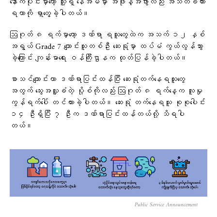
နောက်ပိုင်းမှာတော့ သူ့ရဲ့ နေအိမ်မှာ အဖိုးနဲ့အဖွားလည်း အသတ်ခံထား
ရတာကို ရှာတွေ့ခဲ့ပါတယ်။
ဩဂုတ် ၈ ရက်မှာတော့ ဒဏ်ရာ ရသူတွေထဲက အသက် ၁၂ နှစ်
အရွယ် Grade 7 ကျောင်းသူတစ်ဦး ဆေးရုံမှာ ထပ်မံ ကွယ်လွန်သွား
ခဲ့ကြောင်း ကျန်းမာရေး ဝန်ကြီးဌာနက ထုတ်ပြန်ခဲ့ပါတယ်။
စာသင်ကျောင်းဟာ ဒဏ်ရာပြင်းထန်ပြီး ဆေးရုံတက်နေရသူတွေ
အတွက် သွေးအလှူခံတဲ့ ပို့စ်ကိုလည်း ဩဂုတ် ၈ ရက်နေ့က လူမှု
ကွန်ရက်ပေါ် တင်ထားခဲ့ပါတယ်။ ဆေးရုံ တက်နေရသူ စုစုပေါင်း
၁၄ ဦးရှိပြီး ၇ ဦးက ဒဏ်ရာပြင်းထန်တယ်လို့ သိရပါ
တယ်။
Public Service Announcement