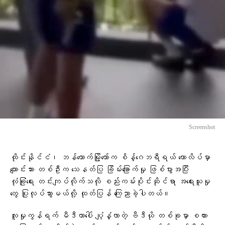
Screenshot
ထိုင်းနိုင်ငံ၊ ဘန်ကောက်မြို့တော်က စိန့်ဂေဘရီရယ် ကောလိပ်မှာ
ကျောင်းသား တစ်ဦးက သေနတ်ပြ ခြိမ်းခြောက်မှု ဖြစ်ပွားအပြီး
လုံခြုံရေး တင်းကျပ်လိုက်သလို စည်းကမ်းပိုင်းဆိုင်ရာ အရေးယူမှု
တွေ ပြုလုပ်သွားမယ်လို့ ထုတ်ပြန် ကြေညာခဲ့ပါတယ်။
လူမှုကွန်ရက် မီဒီယာပေါ် ပျံ့နှံ့လာတဲ့ ဗီဒီယို တစ်ခုမှာ စကား