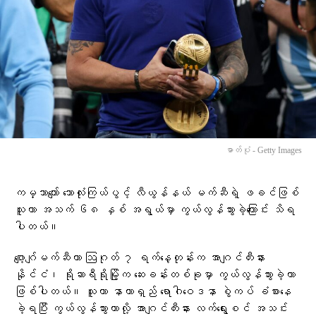
ဓာတ်ပုံ - Getty Images
ကမ္ဘာကျော် ဘောလုံးကြယ်ပွင့် လီယွန်နယ် မက်ဆီရဲ့ ဖခင်ဖြစ်
သူဟာ အသက် ၆၈ နှစ် အရွယ်မှာ ကွယ်လွန်သွားခဲ့ကြောင်း သိရ
ပါတယ်။
ဂျော့ဂျ်မက်ဆီဟာ ဩဂုတ် ၇ ရက်နေ့တုန်းက အာဂျင်တီးနား
နိုင်ငံ၊ ရိုဆာရီရိုမြို့က ဆေးခန်းတစ်ခုမှာ ကွယ်လွန်သွားခဲ့တာ
ဖြစ်ပါတယ်။ သူဟာ နာတာရှည် ရောဂါဝေဒနာ စွဲကပ် ခံစားနေ
ခဲ့ရပြီး ကွယ်လွန်သွားတာလို့ အာဂျင်တီးနား လက်ရွေးစင် အသင်း