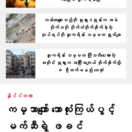
နေကြောင်း ယူကရိန်းပြော
လမ်းဘေးစျေးသည်ကို ရုရှားဒရုန်းက အမဲ
လိုက်သလို လိုက်လံတိုက်ခိုက်ခဲ့တဲ့
လုပ်ရပ်ကို ယူကရိန်း သမ္မတ ရှုတ်ချ
ယူကရိန်း သမ္မတ ကြိုသတိပေးထားတဲ့
အတိုင်း ရုရှားက အကြီးအကျယ် တိုက်ခိုက်လို့
၈ ဦးထက်မနည်း သေဆုံး
နိုင်ငံတကာ
ကမ္ဘာကျော် ဘောလုံးကြယ်ပွင့်
မက်ဆီရဲ့ ဖခင်