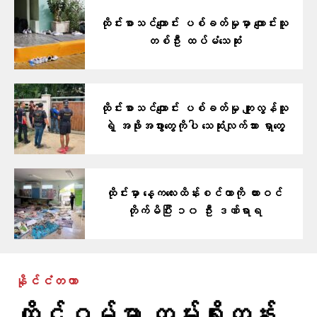
ထိုင်းစာသင်ကျောင်း ပစ်ခတ်မှုမှာ ကျောင်းသူ
တစ်ဦး ထပ်မံသေဆုံး
ထိုင်းစာသင်ကျောင်း ပစ်ခတ်မှု ကျူးလွန်သူ
ရဲ့ အဖိုးအဖွားတွေကိုပါ သေဆုံးလျက်သား ရှာတွေ့
ထိုင်းမှာ နေ့ကလေးထိန်းစင်တာကို ကားဝင်
တိုက်မိပြီး ၁၀ ဦး ဒဏ်ရာရ
နိုင်ငံတကာ