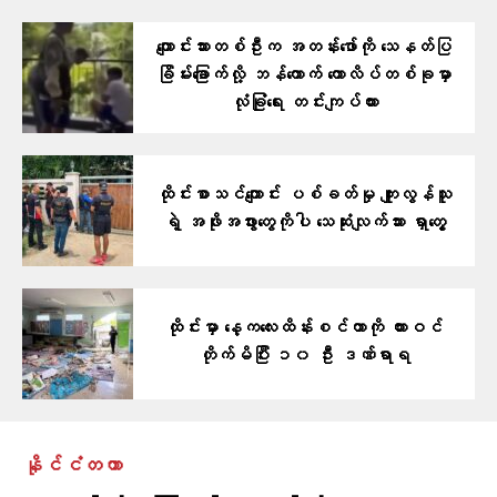
ကျောင်းသားတစ်ဦးက အတန်းဖော်ကို သေနတ်ပြ
ခြိမ်းခြောက်လို့ ဘန်ကောက် ကောလိပ်တစ်ခုမှာ
လုံခြုံရေး တင်းကျပ်ထား
ထိုင်းစာသင်ကျောင်း ပစ်ခတ်မှု ကျူးလွန်သူ
ရဲ့ အဖိုးအဖွားတွေကိုပါ သေဆုံးလျက်သား ရှာတွေ့
ထိုင်းမှာ နေ့ကလေးထိန်းစင်တာကို ကားဝင်
တိုက်မိပြီး ၁၀ ဦး ဒဏ်ရာရ
နိုင်ငံတကာ