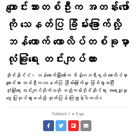
ကျောင်းသားတစ်ဦးက အတန်းဖော်
ကို သေနတ်ပြ ခြိမ်းခြောက်လို့
ဘန်ကောက် ကောလိပ်တစ်ခုမှာ
လုံခြုံရေး တင်းကျပ်ထား
ထိုင်းနိုင်ငံ၊ ဘန်ကောက်မြို့တော်က စိန့်ဂေဘရီရယ် ကောလိပ်မှာ
ကျောင်းသား တစ်ဦးက သေနတ်ပြ ခြိမ်းခြောက်မှု ဖြစ်ပွားအပြီး
လုံခြုံရေး တင်းကျပ်လိုက်သလို စည်းကမ်းပိုင်းဆိုင်ရာ အရေးယူမှု
တွေ ပြုလုပ်သွားမယ်လို့ ထုတ်ပြန် ကြေညာခဲ့ပါတယ်။
Published
2 နာရီ ago