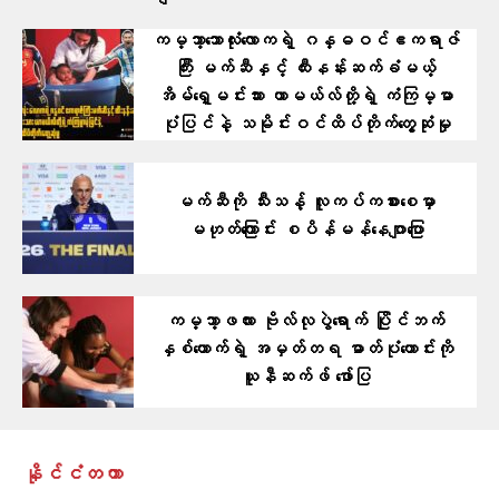
ကမ္ဘာ့ဘောလုံးလောကရဲ့ ဂန္ဓဝင်ဧကရာဇ်
ကြီး မက်ဆီနှင့် ထီးနန်းဆက်ခံမယ့်
အိမ်ရှေ့မင်းသား ယာမယ်လ်တို့ရဲ့ ကံကြမ္မာ
ပုံပြင်နဲ့ သမိုင်းဝင်ထိပ်တိုက်တွေ့ဆုံမှု
မက်ဆီကို သီးသန့် လူကပ်ကစားစေမှာ
မဟုတ်ကြောင်း စပိန်မန်နေဂျာပြော
ကမ္ဘာ့ဖလား ဗိုလ်လုပွဲရောက် ပြိုင်ဘက်
နှစ်ယောက်ရဲ့ အမှတ်တရ ဓာတ်ပုံဟောင်းကို
ယူနီဆက်ဖ် ဖော်ပြ
နိုင်ငံတကာ