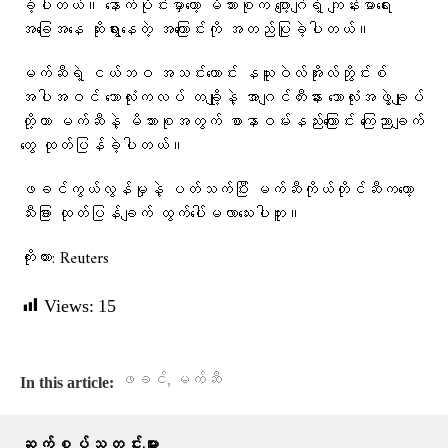
ခဲ့ပါတယ်။ နောက်ပိုင်းမှာတော့ မိသားစုက ဂျော့ဂျ်ရဲ့ ကျန်းမာရေး
အခြေအနေ ဆိုးရွားနေတဲ့ အကြောင်းကို အတည်ပြုခဲ့ပါတယ်။
မက်ဆီရဲ့ ငယ်ဘဝ အသင်းဟောင်း နယူးဝဲလ်အိုးလ်ဘွိုင်းစ်
အပါအဝင် ဘောလုံးကလပ် တချို့နဲ့ အာဂျင်တီးနား ဘောလုံးအဖွဲ့ချုပ်
တို့ဟာ မက်ဆီနဲ့ မိသားစုအတွက် စာနာဝမ်းနည်းကြောင်း ကြေညာချက်
တွေ ထုတ်ပြန်ခဲ့ပါတယ်။
ဖခင်ကွယ်လွန်မှုနဲ့ ပတ်သက်ပြီး မက်ဆီကိုယ်တိုင်ဆီကတော့
သီးခြား ထုတ်ပြန်ချက် ထွက်ပေါ်မလာသေးပါဘူး။
ကိုးကား: Reuters
Views:
15
,
ဖခင်
မက်ဆီ
In this article:
ဆက်စပ်သတင်းများ