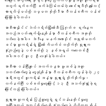
လေကြောင်းကာကွယ်ရေး ဒုံးခွင်းဒုံးတွေ ပြတ်လပ်မှုနဲ့အတူ ယူကရိန်း
အတွက် ရက်စက်ပြီး ခက်ခဲကြမ်းတမ်းတဲ့ ဆောင်းရာသီကို မျှော်လင့်
ထားရလိမ့်မယ်လို့ သမ္မတ ဗိုလိုဒီမာ ဇီလန်စကီးက ဝန်ခံ
ပြောကြားခဲ့ပါတယ်။
ဆာဘီးယားနိုင်ငံ ဘဲလ်ဂရိတ်မြို့တော်ဆီ ဩဂုတ် ၈ ရက်နေ့က
အလည်အပတ် ရောက်ရှိနေချိန်မှာ ဇီလန်စကီးက အခုလို
သတိပေးခဲ့တာပါ။ အဲဒီနေ့ မနက်အစောပိုင်း အရုဏ်မတက်
ခင်မှာ ယူကရိန်းရဲ့ မြို့တော် ကိယက်ဗ် တဝိုက်ကို ရုရှားက
ဒုံးကျည်တွေနဲ့ ပစ်ခတ်လို့ ၃ နှစ်အရွယ် ကလေးတစ်ဦး
အပါအဝင် လူ ၄ ဦး သေဆုံးခဲ့ပါတယ်။
ဆာဘီးယား ဝန်ကြီးချုပ် အလက်ဇန္ဒား ဗူဆစ်နဲ့အတူ
သတင်းထောက်တွေနဲ့ တွေ့ဆုံချိန်မှာ ဇီလန်စကီးက လွန်ခဲ့တဲ့ ၂၄
နာရီအတွင်း ယူကရိန်း အနှံ့မှာ ရုရှားရဲ့ တိုက်ခိုက်မှု၊
လက်နက်ကြီး ပစ်ခတ်မှုတွေကြောင့် ၁၃ ဦး အသက်ဆုံးရှုံးခဲ့ရ
ကြောင်းလည်း ပြောပါတယ်။
ရုရှားဟာ ယူကရိန်း ပြည်သူတွေရဲ့ ရှင်သန်နေထိုင်မှုတွေ
အကြီးအကျယ် အကျပ်ရိုက်စေဖို့ ဒုံးကျည်တွေနဲ့ တိတိကျကျ ချိန်