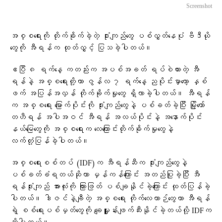
Screenshot
အစ္စရေးကို တိုက်ခိုက်ခဲ့တဲ့ ဒုံးကျည်တွေ ပစ်လွှတ်နေပုံ ဗီဒီယို
တွေကို အီရန်က ထုတ်လွှင့် ပြသခဲ့ပါတယ်။
ဧပြီ ၈ ရက်နေ့ ကတည်းက အပစ်အခတ် ရပ်စဲထားတဲ့ အီ
ရန်နဲ့ အစ္စရေးတို့ဟာ ဇွန်လ ၇ ရက်နေ့ ညပိုင်းမှာတော့ နှစ်
ဖက် အပြန်အလှန် တိုက်ခိုက်မှုတွေ ရှိလာခဲ့ပါတယ်။ အီရန်
က အစ္စရေး မြောက်ပိုင်းကို ဒုံးကျည်တွေနဲ့ ပစ်ခတ်ခဲ့ပြီး မြို့တော်
တဟီရန် အပါအဝင် အီရန် အလယ်ပိုင်းနဲ့ အနောက်ပိုင်း
နယ်မြေတွေကို အစ္စရေးက လေကြောင်းတိုက်ခိုက်မှုတွေနဲ့
လက်တုံ့ပြန်ခဲ့ပါတယ်။
အစ္စရေးစစ်တပ် (IDF)က အီရန်ဆီက ဒုံးကျည်တွေနဲ့
ပစ်ခတ်ခံရတယ်ဆိုတာ မှန်ကန်ကြောင်း အတည်ပြုခဲ့ပြီး အီ
ရန်ဒုံးကျည် အားလုံးကို ကြားဖြတ် ပစ်ချနိုင်ခဲ့ကြောင်း ထုတ်ပြန်ခဲ့
ပါတယ်။ ဒါဇင်နဲ့ချီတဲ့ အစ္စရေး တိုက်လေယာဉ်တွေဟာ အီရန်
ရဲ့ စစ်ရေးပစ်မှတ်တွေကို ချေမှုူန်းဖျက်ဆီးနိုင်ခဲ့တယ်လို့ IDFက