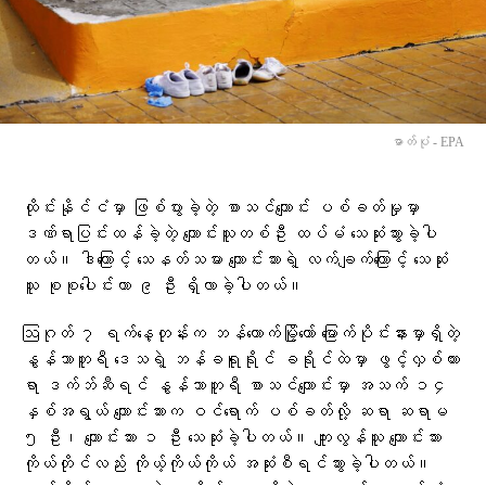
ဓာတ်ပုံ - EPA
ထိုင်းနိုင်ငံမှာ ဖြစ်ပွားခဲ့တဲ့ စာသင်ကျောင်း ပစ်ခတ်မှုမှာ
ဒဏ်ရာပြင်းထန်ခဲ့တဲ့ ကျောင်းသူတစ်ဦး ထပ်မံ သေဆုံးသွားခဲ့ပါ
တယ်။ ဒါကြောင့် သေနတ်သမား ကျောင်းသားရဲ့ လက်ချက်ကြောင့် သေဆုံး
သူ စုစုပေါင်းဟာ ၉ ဦး ရှိလာခဲ့ပါတယ်။
ဩဂုတ် ၇ ရက်နေ့တုန်းက ဘန်ကောက်မြို့တော် မြောက်ပိုင်းနားမှာရှိတဲ့
နွန်သာဘူရီ ဒေသရဲ့ ဘန်ခရူရိုင် ခရိုင်ထဲမှာ ဖွင့်လှစ်ထား
ရာ ဒက်ဘ်ဆီရင် နွန်သာဘူရီ စာသင်ကျောင်းမှာ အသက် ၁၄
နှစ်အရွယ် ကျောင်းသားက ဝင်ရောက် ပစ်ခတ်လို့ ဆရာ ဆရာမ
၅ ဦး၊ ကျောင်းသား ၁ ဦး သေဆုံးခဲ့ပါတယ်။ ကျူးလွန်သူ ကျောင်းသား
ကိုယ်တိုင်လည်း ကိုယ့်ကိုယ်ကိုယ် အဆုံးစီရင်သွားခဲ့ပါတယ်။