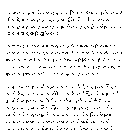
ဘန်ကောက် မှုခင်းဆေးပညာဌာန အကြီးအကဲ ဝီရောင် ဆူပါဆင်ဆီ
ရီပရီချာက သေဆုံးသူ အများစုဟာ ဦးခေါင်း၊ ဒါမှမဟုတ်
ရင်ညွန့်လို သေကွင်းသေကွက် ချက်ကောင်းကို ကျည်တစ်ချက်ထဲ အ
ပစ်ခံထားရတာလို့ ပြောပါတယ်။
ဒဏ်ရာတွေရဲ့ အနေအထားအရ သေနတ်သမားဟာ သူကိုင်ဆောင်တဲ့
လက်နက်ကို အသားတကျနဲ့ ကောင်းကောင်း ကိုင်တွယ်တတ်လို့ ယူဆရ
ကြောင်း သူက ဆိုပါတယ်။ လူငယ်ဟာ အဖိုးဖြစ်သူ လိုင်စင်နဲ့
ဝယ်ယူထားတဲ့ ၉ မမ ပစ္စတို တစ်လက်နဲ့ ကျည်ဆန်တွေကို
ကျောင်းထဲ ယူဆောင်လာပြီး ပစ်ခတ်မှု ကျူးလွန်ခဲ့တာပါ။
သေနတ်သမား လူငယ်ဟာ ကျောင်းတွင်း အနိုင်ကျင့်မှုတွေ ကြုံခဲ့ရ
တယ်ဆိုတဲ့ သတင်းတွေ ထွက်ပေါ်နေသလို ဝန်ကြီးချုပ် အနူတင်
ချန်ဝီယာကူကလည်း အဲဒီလူငယ်အတွက် စိတ်ဖိစီးစရာ
ကိစ္စတွေ ရှိနေခဲ့ကြောင်း ပြောပေမယ့် ရဲတွေကတော့ ပစ်ခတ်မှု
နောက်ကွယ်က စေ့ဆော်မှုကို တရားဝင် အတည်မပြုသေးပါဘူး။
သေနတ်သမားဟာ မူးယစ်ဆေး သုံးထားသလား ဆိုတာမျိုး နောက်ထပ်
မှုခင်းဆိုင်ရာ စစ်ဆေးချက်တွေကိုလည်း ရဲတွေက ဆက်လက်