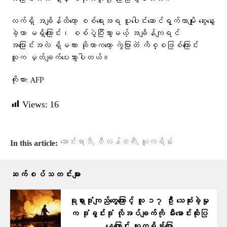
လက်ရှိ အချိန်ထိတော့ စစ်ရေးအရ ပူးပေါင်းဆောင်ရွက်တာမျိုး ဆွေးနွေး
ခဲ့တာ မရှိကြောင်း၊ စစ်ပွဲပြီးသွားမယ့် အချိန်ကျရင်
အပြောင်းအလဲ ရှိမလား ဆိုတာကတော့ ကွဲပြားတဲံ ကိစ္စဖြစ်ကြောင်း
သူက မှတ်ချက်ပေးသွားပါတယ်။
ကိုးကား: AFP
Views:
16
,
,
ဆောင်းရာသီ
ဇီလန်စကီး
ယူကရိန်း
In this article:
ဆက်စပ်သတင်းများ
ရုရှားဒုံးကျည်တွေကြောင့် လူ ၁၇ ဦး သေဆုံးခဲ့မှု
က ဒုံးခွင်းဒုံး လိုအပ်ချက်ကို မီးမောင်းထိုးပြ