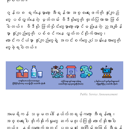
ဆိုပါတယ်။
ဇွန်လ ၈ ရက်နေ့မှာတော့ အီရန်ဟာ အစ္စရေးဖက်ကို ဒုံးကျည်
တွေ ပစ်လွှတ်နေတဲ့ မှတ်တမ်း ဗီဒီယိုတွေကို ထုတ်ပြလာတာ ဖြစ်
ပါတယ်။ ဗီဒီယို ဖြတ်ပိုင်းတွေမှာတော့ မှောင်မည်းနေတဲ့ ညအချိန်
မှာ ဒုံးကျည်တွေကို ပစ်စင်ကနေ လွှတ်တင်လိုက်တာတွေ၊
ကောင်းကင်ယံမှာ ဒုံးကျည်တွေရဲ့ အလင်းစက်တွေ ပျံသန်းနေတာတွေကို
တွေ့ခဲ့ရပါတယ်။
Public Service Announcement
အမေရိကန် သမ္မတ ဒေါ်နယ်လ်ထရမ့်ကတော့ အီရန်ရော၊
အစ္စရေးပါ တိုက်ခိုက်မှုတွေ ဆက်မလုပ်ကြဖို့ တောင်းဆိုထားပါ
တယ်။ နှစ်လလောက်အတွင်း ပထမဆုံး အကြိမ်အဖြစ် အီရန်