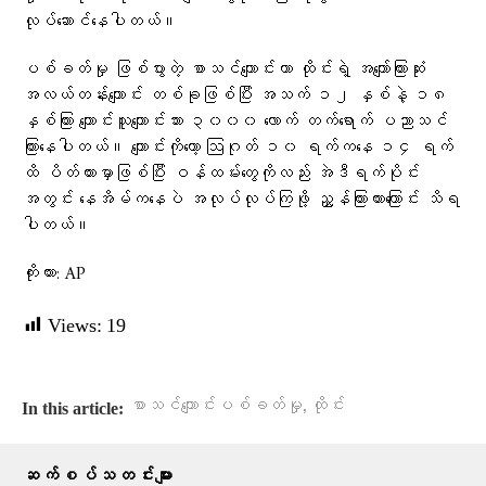
လုပ်ဆောင်နေပါတယ်။
ပစ်ခတ်မှု ဖြစ်ပွားတဲ့ စာသင်ကျောင်းဟာ ထိုင်းရဲ့ အကျော်ကြားဆုံး
အလယ်တန်းကျောင်း တစ်ခုဖြစ်ပြီး အသက် ၁၂ နှစ်နဲ့ ၁၈
နှစ်ကြား ကျောင်းသူကျောင်းသား ၃၀၀၀ လောက် တက်ရောက် ပညာသင်
ကြားနေပါတယ်။ ကျောင်းကိုတော့ ဩဂုတ် ၁၀ ရက်ကနေ ၁၄ ရက်
ထိ ပိတ်ထားမှာဖြစ်ပြီး ဝန်ထမ်းတွေကိုလည်း အဲဒီရက်ပိုင်း
အတွင်း နေအိမ်ကနေပဲ အလုပ်လုပ်ကြဖို့ ညွှန်ကြားထားကြောင်း သိရ
ပါတယ်။
ကိုးကား: AP
Views:
19
,
စာသင်ကျောင်းပစ်ခတ်မှု
ထိုင်း
In this article:
ဆက်စပ်သတင်းများ