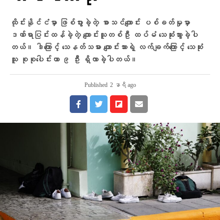
ထိုင်းနိုင်ငံမှာ ဖြစ်ပွားခဲ့တဲ့ စာသင်ကျောင်း ပစ်ခတ်မှုမှာ
ဒဏ်ရာပြင်းထန်ခဲ့တဲ့ ကျောင်းသူတစ်ဦး ထပ်မံ သေဆုံးသွားခဲ့ပါ
တယ်။ ဒါကြောင့် သေနတ်သမား ကျောင်းသားရဲ့ လက်ချက်ကြောင့် သေဆုံး
သူ စုစုပေါင်းဟာ ၉ ဦး ရှိလာခဲ့ပါတယ်။
Published
2 နာရီ ago