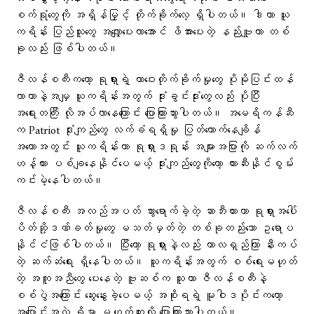
စက်ရုံတွေကို အရှိန်မြှင့် တိုက်ခိုက်လေ့ ရှိပါတယ်။ ဒါဟာ ယူ
ကရိန်း ပြည်သူတွေ အလျှော့ပေးလာအောင် ဖိအားပေးတဲ့ နည်းဗျူဟာ တစ်
ခုလည်း ဖြစ်ပါတယ်။
ဇီလန်စကီးကတော့ ရုရှားရဲ့ တာဝေးတိုက်ခိုက်မှုတွေ ပိုမိုပြင်းထန်
လာတာနဲ့အမျှ ယူကရိန်းအတွက် ဒုံးခွင်းဒုံးတွေလည်း ပိုပြီး
အရေးတကြီး လိုအပ်လာနေကြောင်း ပြောကြားသွားပါတယ်။ အမေရိကန်ဆီ
က Patriot ဒုံးကျည်တွေ လက်ခံရရှိမှု ပြတ်တောက်နေချိန်
အတောအတွင်း ယူကရိန်းဟာ ရုရှားဒရုန်း အများအပြားကို ဆက်လက်
ဟန့်တား ပစ်ချနေနိုင်ပေမယ့် ဒုံးကျည်တွေကိုတော့ တားဆီးနိုင်စွမ်း
ကင်းမဲ့နေပါတယ်။
ဇီလန်စကီး အလည်အပတ် သွားရောက်ခဲ့တဲ့ ဆာဘီးယားဟာ ရုရှားအပေါ်
ပိတ်ဆို့ဒဏ်ခတ်မှုတွေ မသတ်မှတ်တဲ့ တစ်ခုတည်းသော ဥရောပ
နိုင်ငံဖြစ်ပါတယ်။ ပြီးတော့ ရုရှားနဲ့လည်း ကာလရှည်ကြာ နီးကပ်
တဲ့ ဆက်ဆံရေး ရှိနေပါတယ်။ ယူကရိန်းအတွက် စစ်ရေးမဟုတ်
တဲ့ အကူအညီတွေ ပေးနေတဲ့ ဗူဆစ်က သူဟာ ဇီလန်စကီးနဲ့
စစ်ပွဲအကြောင်း ဆွေးနွေးခဲ့ပေမယ့် အစိုးရရဲ့ မူဝါဒပိုင်းကတော့
အပြောင်းအလဲ ရှိမှာ မဟုတ်ဘူးလို့ ပြောကြားသွားပါတယ်။