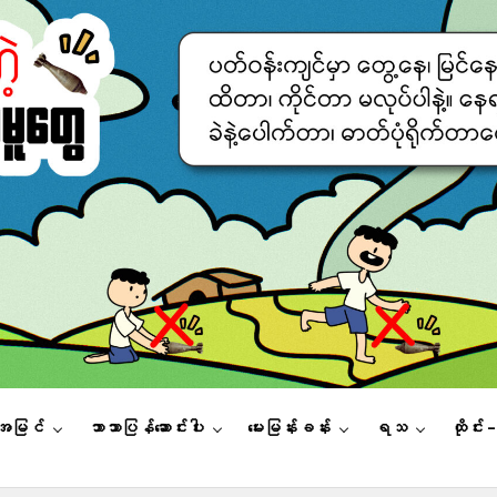
းအမြင်
ဘာသာပြန်ဆောင်းပါး
မေးမြန်းခန်း
ရသ
ထိုင်း 