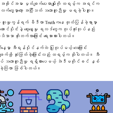
 အခိုင်အမာ မှတ်ချက်ပေးတာမျိုးကို ထရမ့်က အရင်က
 လက်တွေ့မှာတော့ အပြီးသတ် သဘောတူညီမှု မရခဲ့ပါဘူး။
လူမှုကွန်ရက် မီဒီယာ Truthကနေ ထုတ်ပြန်ခဲ့ရာမှာ
ာင်ပိုင်းနဲ့ ဆွေးနွေးမှု ရလဒ်တွေက လုပ်ထုံးလုပ်နည်း
ာသာ တိုးတက်လာကြောင်း ရေးသားထားပါတယ်။
ေ့မှာ အီရန်ပိုင်နက်ထဲ ပြုလုပ်မယ့် လေကြောင်း
ပယ်ဖျက်ဖို့ ဆုံးဖြတ်ခဲ့ကြောင်းလည်း ထရမ့်က ဆိုပါတယ်။ အီ
 သဘောတူညီမှု ရရှိထားပေမယ့် အဲဒီမတိုင်ခင် နှစ်
ခဲ့ကြတာ ဖြစ်ပါတယ်။