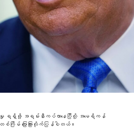
မှု ရရှိဖို့ အရမ်းနီးကပ်လာနေပြီလို့ အမေရိကန်
ကြိမ် ပြောကြားလိုက်ပြန်ပါတယ်။