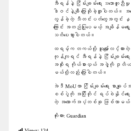
အီရန်နဲ့ ငြိမ်းချမ်းရေး သဘောတူညီမှ
ဒါဇင်နဲ့ချီ ပြောဆိုခဲ့ဖူးပါတယ်
လွန်ခဲ့တဲ့ သီတင်းပတ်တွေအတွင်း နှစ
ကြောင်း အတည်ပြုပေမယ့် အချိန်မရွေး ပ
သတိပေးသွားပါတယ်။
ထရမ့်က တကယ်လို့ သူမျှော်လင့်ထား
ကုန်ကျရင် အီရန်နဲ့ ငြိမ်းချမ်း
အစိုးရ ကိုယ်စားလှယ် အဖွဲ့ကို ဒုတ
မယ်လို့လည်း ပြောပါတယ်။
အဲဒီ MoUဟာ ငြိမ်းချမ်းရေး စာချုပ်
စစ်ပွဲကို အပြီးတိုင် ရပ်စဲနိုင်ရေးအ
တဲ့ အထောက်အပံ့တစ်ခု ဖြစ်လာမယ်
ကိုးကား: Guardian
Views:
124