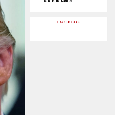
အိမ်စီးကား မီးလောင်
FACEBOOK