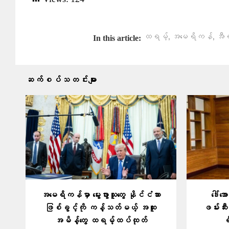
,
,
ထရမ့်
အမေရိကန်
အီ
In this article:
ဆက်စပ်သတင်းများ
အမေရိကန်မှာ မွေးဖွားသူတွေ နိုင်ငံသား
ဒေါ်
ဖြစ်ခွင့်ကို ကန့်သတ်မယ့် အထူး
ဖမ်းဆီး
အမိန့်တွေ ထရမ့်ထပ်ထုတ်
ရ