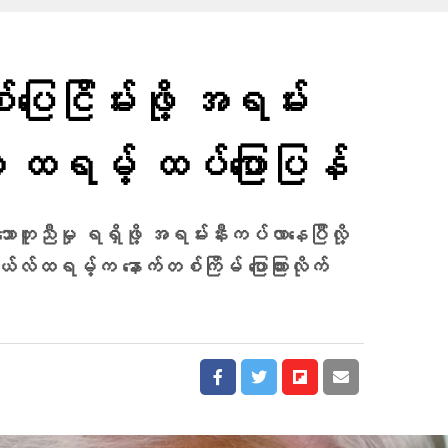
ြေငြိမ်းဖို့ အရမ်း
ု့ ထရမ့် ထပ်ပြောပြန်
ောတူညီမှု ရရှိဖို့ အရမ်းနီးကပ်လာနေပြီလို့
ထရမ့်က နောက်တစ်ကြိမ် ပြောကြားလိုက်