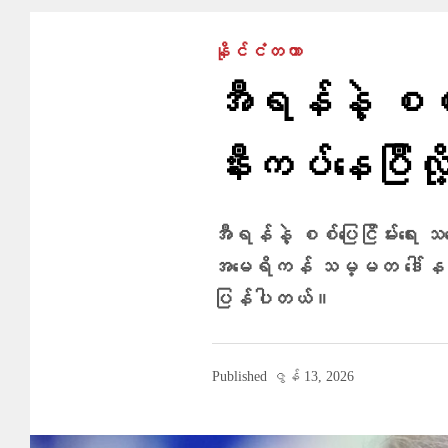
နိုင်ငံတကာ
အီရန်နဲ့ စစ်ပ
နီးကပ်နေပြီလိ
အီရန်နဲ့ စစ်ပြေငြိမ်းရေး သဘ
အမေရိကန် သမ္မတ ဒေါ်နယ်လ်
ပြန်ပါတယ်။
Published
ဇွန် 13, 2026