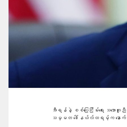
အီရန်နဲ့ စစ်ပြေငြိမ်းရေး သဘောတူညီ
သမ္မတ ဒေါ်နယ်လ်ထရမ့်က နောက်တစ်