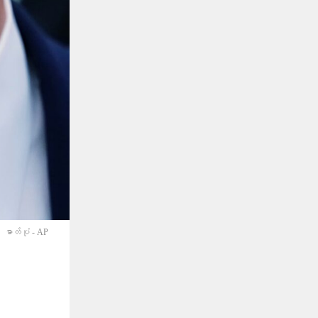
ဓာတ်ပုံ - AP