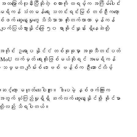
ု အထမြောက်လုနီးပြီဆိုတဲ့ စကားကို ထရမ့်က အကြိမ်ပေါင်း
။ အမေရိကန် သံတမန်ရေး သတင်းရင်းမြစ် တစ်ဦးကတော့
်ဖက် ဆွေးနွေးမှုတွေ သိသိသာသာ တိုးတက်လာတာ မှန်ကန်
ျက်ပြယ်သွားနိုင်ခြေ ၅၀ ရာခိုင်နှုန်း ရှိနေဆဲလို့
တဲ့အတိုင်း ဥရောပ နိုင်ငံ တစ်ခုခုမှာ အခုသီတင်းပတ်
ရေး MoU လက်မှတ် ရေးထိုးဖြစ်မယ်ဆိုရင် အမေရိကန်
ိယ သမ္မတ ဂျိမ်းစ် ဒေးဗစ် ဗန့်စ်က ဦးဆောင်လိမ့်
အဆင့်တော့ မဟုတ်သေးပါဘူး။ ဒါပေမဲ့ နှစ်ဖက်ကြားက
တွက် ယုံကြည်မှုရှိရှိ ဆက်လက် ဆွေးနွေးနိုင်ဖို့ ခိုင်မာ
လို့လည်း သိရပါတယ်။