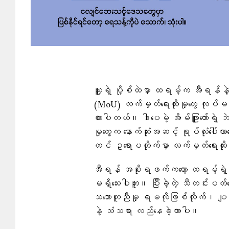
သူ့ရဲ့ ပို့စ်ထဲမှာ ထရမ့်က အီရန်နဲ့ စစ
(MoU) လက်မှတ်ရေးထိုးမှုတွေ လုပ်မယ့် 
ထားပါတယ်။ ဒါပေမဲ့ အိမ်ဖြူတော်ရဲ့ ဘ
မှုတွေက နောက်ဆုံးအဆင့် ရုပ်လုံးပေါ
တင် ဥရောပတိုက်မှာ လက်မှတ်ရေးထိုးဖ
အီရန် အစိုးရဖက်ကတော့ ထရမ့်ရဲ့ နေ
မရှိသေးပါဘူး။ ပြီးခဲ့တဲ့ သီတင်းပတ်
သဘောတူညီမှု ရမလိုဖြစ်လိုက်၊ ပျက်ပ
နဲ့ သံသရာ လည်နေခဲ့တာပါ။