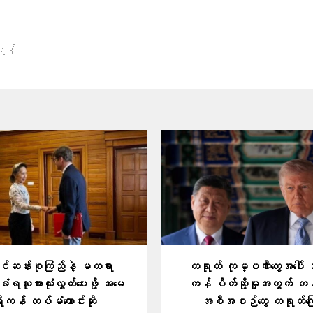
ရန်
အောင်ဆန်းစုကြည်နဲ့ မတရား
တရုတ် ကုမ္ပဏီတွေအပေါ် 
ခံရသူအားလုံးလွှတ်ပေးဖို့ အမေ
ကန် ပိတ်ဆို့မှုအတွက် တ
ိကန် ထပ်မံတောင်းဆို
အစီအစဉ်တွေ တရုတ်ကြ