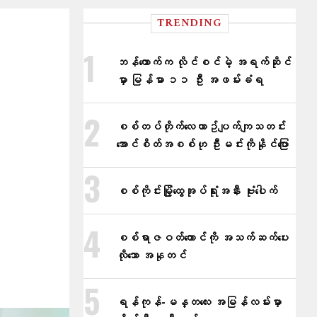
TRENDING
ဘန်ကောက်က လိုင်စင်မဲ့ အရက်ဆိုင်
မှာ မြန်မာ ၁၁ ဦး အဖမ်းခံရ
စစ်တပ်တိုက်​လေယာဥ်ပျက်ကျသတင်း
အောင်စိတ်အစစ်ဟု ဦးမင်းကိုနိုင်​ပြော
စစ်ကိုင်းမြို့ထွေအုပ်ရုံးအနီး ဗုံးပေါက်
စစ်ရာဇဝတ်ကောင်ကို အသက်ဆက်ပေး
လိုသော အနုတင်
ရန်ကုန်-မန္တလေး အမြန်လမ်းမှာ