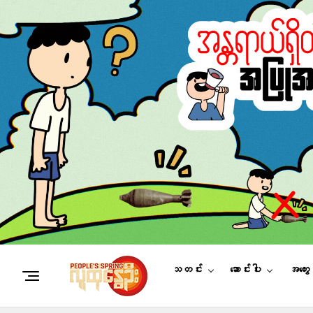
သတင်း
ဆောင်းပါး
အတွေ