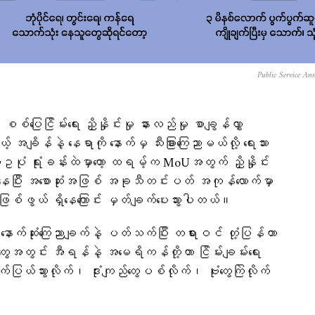
Public Service An
်ပြေငြိမ်းရေး ညှိနှိုင်းမှု နားလည်မှု စာချွန်လွှာ
အချိန်နဲ့ နေရာကို နောက်မှ သီးခြားကြေညာမယ်လို့ ရေးသား
ဲဥပုံ ရုံးခန်းထဲမှာတော့ ထရမ့်က MoUအတွက် ညှိနှိုင်း
်လာနေပြီး အစောဆုံးအဖြစ် အခုသီတင်းပတ် အကုန်လောက်မှာ
ြစ်ဖွယ် ရှိနေကြောင်း မှတ်ချက်ပေးသွားပါတယ်။
ာက်ဆုံးကြေညာချက်နဲ့ ပတ်သက်ပြီး တရားဝင် တုံ့ပြန်တာ
တွေအတွင်း အီရန်နဲ့ အမေရိကန်တို့ဟာ ငြိမ်းချမ်းရေး
ြယ်သွားလိုက်၊ ဒုံးကျည်တွေပစ်လိုက်၊ ဗုံးတွေကြဲလိုက်