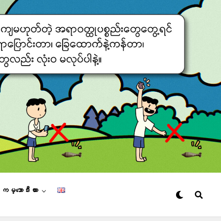
– ကမ္ဘောဒီးယား