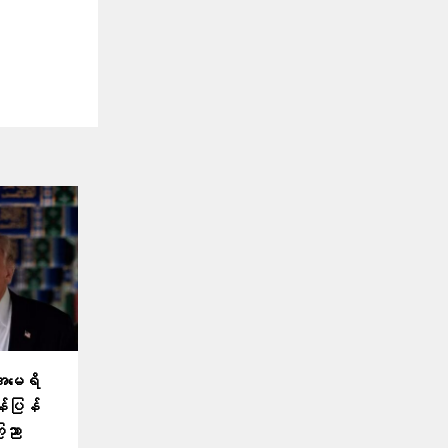
အမေရိ
န်ပြန်
ေညာ