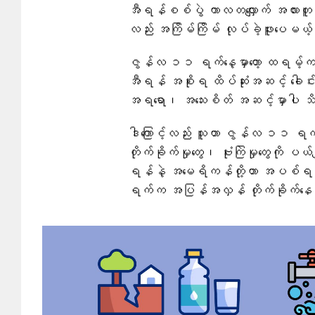
အီရန်စစ်ပွဲ ကာလတလျှောက် အလားတူ
လည်း အကြိမ်ကြိမ် လုပ်ခဲ့ဖူးပေမယ့်
ဇွန်လ ၁၁ ရက်နေ့မှာတော့ ထရမ့်က 
အီရန် အစိုးရ ထိပ်ဆုံးအဆင့် ခေါင်းဆေ
အရရော၊ အသေးစိတ် အဆင့်မှာပါ သိသိသ
ဒါကြောင့်လည်း သူဟာ ဇွန်လ ၁၁ ရက်န
တိုက်ခိုက်မှုတွေ၊ ဗုံးကြဲမှုတွေကို 
ရန်နဲ့ အမေရိကန်တို့ဟာ အပစ်ရပ်
ရက်က အပြန်အလှန် တိုက်ခိုက်နေ