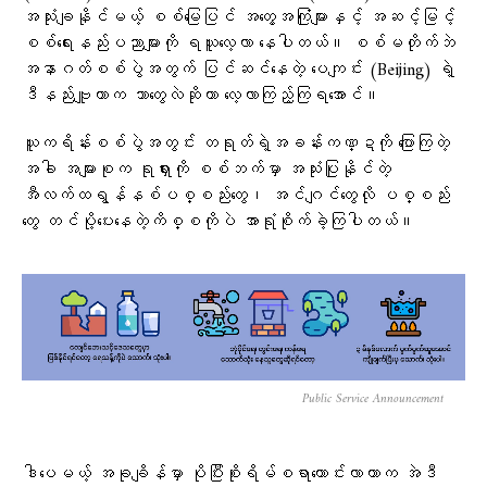
အသုံးချနိုင်မယ့် စစ်မြေပြင် အတွေ့အကြုံများနှင့် အဆင့်မြင့်
စစ်ရေးနည်းပညာများကို ရယူလေ့လာ နေပါတယ်။ စစ်မတိုက်ဘဲ
အနာဂတ်စစ်ပွဲအတွက် ပြင်ဆင်နေတဲ့ ပေကျင်း (Beijing) ရဲ့
ဒီနည်းဗျူဟာက ဘာတွေလဲဆိုတာ လေ့လာကြည့်ကြရအောင်။
ယူကရိန်းစစ်ပွဲအတွင်း တရုတ်ရဲ့အခန်းကဏ္ဍကို ပြောကြတဲ့
အခါ အများစုက ရုရှားကို စစ်ဘက်မှာ အသုံးပြုနိုင်တဲ့
အီလက်ထရွန်နစ်ပစ္စည်းတွေ၊ အင်ဂျင်တွေလို ပစ္စည်း
တွေ တင်ပို့ပေးနေတဲ့ကိစ္စကိုပဲ အာရုံစိုက်ခဲ့ကြပါတယ်။
Public Service Announcement
ဒါပေမယ့် အခုချိန်မှာ ပိုပြီးစိုးရိမ်စရာကောင်းလာတာက အဲဒီ