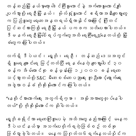
တန့်ဆည်မြို့နယ်မှာတော့ ဒေါင်ကြီးမူးဘောင်နဲ့ အက်တောမူးဘောင်ကျိုး
ပျက်သွားလို့ ရေဦးမြို့နယ်၊ ဗိုလ်ရုံမူးဘောင် ဧရိယာအနီးကျေးရွာတွေ
က ပြည်သူတွေ ရေဘေးအန္တရယ်ရှိလာနိုင်တာကြောင့် ကြိုတင်
ပြင်ဆင်ထားကြဖို့ ရေဦးမြို့နယ် ပကဖက သတိပေးထားပါတယ်။
ဒီမနက် ရေဦးမြို့ပေါ်ရပ်ကွက်တွေအထိ ရေကြီးရေလျှံနေတယ်လို့ မြို့
ခံတွေက ပြောပါတယ်။
လက်ရှိ ဒီပဲယင်း၊ ရွှေဘို၊ ရေဦး၊ တန့်ဆည် ဒေသအတွင်း
ရှိ မူးရေ ချောင်းရေ မြင့်တတ်ပြီး ရေနစ်နေတဲ့ ကျေးရွာပေါင်း ၃၀
ခန့်က အိမ်ထောင်စု ခန့်မှန်းခြေ ၁၂၀၀၀ ခန့် ရေဘေး
သင့်သွားတယ်လို့ S&C မီးဘေးစစ်ဘေးပညာရေး ကူညီစောင့်ရှောက်ရေး
အဖွဲ့တာဝန်ခံ ကိုစိုးမိုးအောင်က ပြောပါတယ်။
“နေထိုင်စားသောက်ရေး အတွက်ရိက္ခာ၊ အမိုးအကာတွေလုပ်နေပါ
တယ်”လို့ ကိုစိုးမိုးအောင်က ဆိုပါတယ်။
ရွှေဘိုခရိုင်ဟာ ရေဘေးကြုံဖူးပေမဲ့ အထိအတွေ့နည်းတာကြောင့် မနေ့က
ဒီပဲယင်းနယ်မှာ အသက်ပေးလိုက်ရတဲ့ဖြစ်စဥ် တစ်ခု
ဖြစ်ပွားခဲ့ပါတယ်။ မနေ့က သြဂုတ်လ၆ရက်နေ့လယ်ပိုင်းက