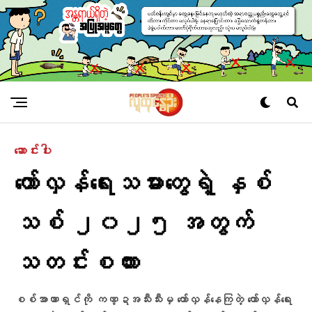
ဆောင်းပါး
တော်လှန်​ရေးသမား​တွေရဲ့ နှစ်
သစ် ၂၀၂၅ အတွက်
သတင်းစကား
စစ်အာဏာရှင်ကို​ ကဏ္ဍအသီးသီးမှ ​တော်လှန်​​နေကြ​တဲ့ ​တော်လှန်​ရေး