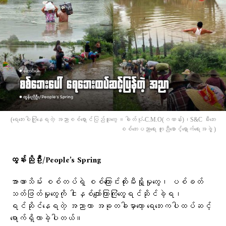
(​ရေ​ဘေးပါကြုံ​နေရတဲ့ အညာစစ်​ရှောင်ပြည်သူ​တွေ ။ဓါတ်ပုံ-C.M.O(ဂဏန်း)၊S&C မီးဘေး
စစ်ဘေးပညာရေး ကူညီစောင့်ရှောက်ရေးအဖွဲ့ )
ထွန်းညိုဦး/People’s Spring
အာဏာသိမ်း စစ်တပ်ရဲ့ စစ်ကြောင်းထိုးမီးရှို့မှုတွေ၊ ပစ်ခတ်
သတ်ဖြတ်မှုတွေကို ငါးနှစ်​ကျော်ကြာကြုံတွေ့ရင်ဆိုင်ခဲ့ရ၊
ရင်ဆိုင်နေရတဲ့ အညာဟာ အခုတခါမှာတော့ ရေဘေးကပါထပ်ဆင့်
ရောက်ရှိလာခဲ့ပါတယ်။