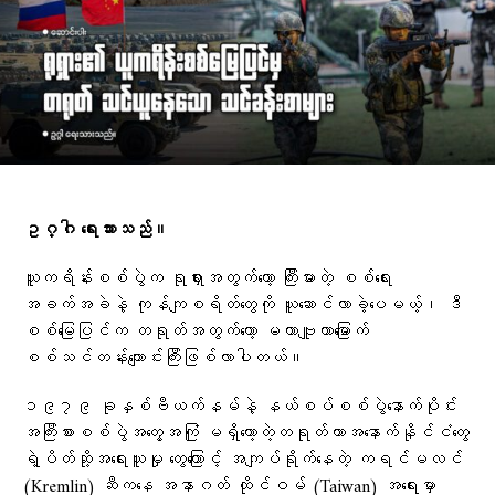
ဥဂ္ဂါ ရေးသားသည်။
ယူကရိန်းစစ်ပွဲက ရုရှားအတွက်တော့ ကြီးမားတဲ့ စစ်ရေး
အခက်အခဲနဲ့ ကုန်ကျစရိတ်တွေကို ယူဆောင်လာခဲ့ပေမယ့်၊ ဒီ
စစ်မြေပြင်က တရုတ်အတွက်တော့ မဟာဗျူဟာမြောက်
စစ်သင်တန်းကျောင်းကြီးဖြစ်လာပါတယ်။
၁၉၇၉ ခုနှစ်ဗီယက်နမ်နဲ့ နယ်စပ်စစ်ပွဲနောက်ပိုင်း
အကြီးစားစစ်ပွဲအတွေ့အကြုံ မရှိတော့တဲ့တရုတ်ဟာအနောက်နိုင်ငံတွေ
ရဲ့ပိတ်ဆို့အရေးယူမှု တွေကြောင့် အကျပ်ရိုက်နေတဲ့ ကရင်မလင်
(Kremlin) ဆီကနေ အနာဂတ် ထိုင်ဝမ် (Taiwan) အရေးမှာ