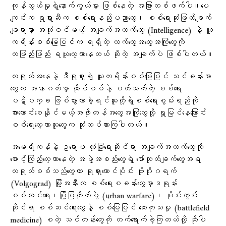
ကုန်သွယ်မှုရဲ့နောက်ကွယ်မှာ ဖြစ်နေတဲ့ အခြားတစ်ဖက်ပါ။ပေ
ကျင်းက ရုရှားဆီက စစ်ရေးနည်းပညာတွေ၊ စစ်ရေးဆုံးဖြတ်ချက်
ချရာမှာ အသုံးဝင်မယ့် အချက်အလက်တွေ (Intelligence) နဲ့ ယူ
ကရိန်းစစ်မြေပြင်က ရရှိတဲ့ လက်တွေ့အတွေ့အကြုံတွေကို
တဖြည်းဖြည်း ရယူလေ့လာနေတယ် ဆိုတဲ့ အချက်ပဲ ဖြစ်ပါတယ်။
တရုတ်အနေနဲ့ ဒီရုရှားရဲ့ ယူကရိန်းစစ်မြေပြင် သင်ခန်းစာ
တွေက အနာဂတ်မှာ ထိုင်ဝမ်နဲ့ ပတ်သက်တဲ့ စစ်ရေး
ပဋိပက္ခ ဖြစ်ပွားလာခဲ့ရင်သူတို့ရဲ့စစ်ရေးစွမ်းရည်ကို
အားကောင်းစေနိုင်မယ့်အဖိုးတန်အတွေ့အကြုံတွေလို့ ရှုမြင်နေကြောင်း
စစ်ရေးလေ့လာသူတွေက သုံးသပ်ထားကြပါတယ်။
အမေရိကန်နဲ့ ဥရောပ လုံခြုံရေးဆိုင်ရာ အချက်အလက်တွေကို
စောင့်ကြည့်လေ့လာနေတဲ့ အဖွဲ့အစည်းတွေရဲ့ ဖော်ထုတ်ချက်တွေအရ
တရုတ်စစ်သည်တွေဟာ ရုရှားတောင်ပိုင်း ဗိုဂိုဂရက်
(Volgograd) မြို့အနီးက စစ်ရေးစခန်းတွေမှာဒရုန်း
စစ်ဆင်ရေး၊မြို့​ပြတိုက်ပွဲ (urban warfare)၊ မိုင်းကွင်း
ဆိုင်ရာ စစ်ဆင်ရေးတွေနဲ့ စစ်မြေပြင် ဆေးကုသမှု (battlefield
medicine) စတဲ့ သင်တန်းတွေကို တက်ရောက်ခဲ့ကြတယ်လို့ ဆိုပါ