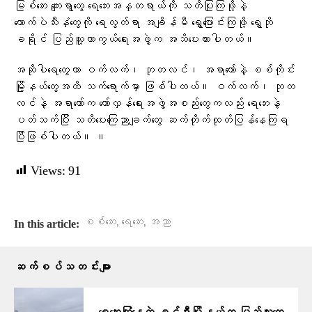
မြစ်ဘေး ကျေးရွာတွေ ရေဘေးအန္တရာယ်ကို သတိပြုကြဖို့နဲ့
ကောက်ပဲသီးနှံတွေကို ရေလွတ်ရာ အချိန်မီ ရွှေ့ပြောင်းကြဖို့ ရွှေဘို
ခရိုင် ပြည်သူ့ကာကွယ်ရေးအဖွဲ့က အသိပေးထားပါတယ်။
အဆိုပါရေတွေဟာ ဝက်လက်၊ ဘုတလင်၊ အရာတော်နဲ့ စစ်ကိုင်း
မြို့နယ်တွေအထိ သက်ရောက်မှာ ဖြစ်ပါတယ်။ ဝက်လက်၊ ဘုတ
လင်နဲ့ အရာတော်က တော်လှန်ရေးအဖွဲ့အစည်းတွေကလည်း ရေဘေးနဲ့
ပတ်သက်ပြီး သတိပေးကြေညာချက်တွေ ဆက်တိုက်ထုတ်ပြန်နေကြရ
ပြီဖြစ်ပါတယ်။ ။
Views:
91
,
,
စစ်ဘေး
ရေဘေး
အညာ
In this article:
ဆက်စပ်သတင်းများ