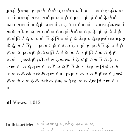
ကျနော်တို့ကတော့ လူထုကို စိတ်မပျက်စေရပါဘူး။ တစ်လှန်ရေးထဲ
ဝင်လာတုန်းကလဲ ဘယ်သူမှမခိုင်းဘူး၊ ကိုယ့်စိတ်နဲ့ကိုယ်
အဝတ်တစ်ထည်ကိုယ်တစ်ခုနဲ့ပဲဝင်တယ်။ တော်လှန်ရေးအောင်
သွားတဲ့အခါလည်း အဝတ်တစ်ထည်ကိုယ်တစ်ခုနဲ့ ကိုယ့်အိမ်ကို
ကိုယ်ပြန်ရဲရမယ် ပြန်ကြမယ် (အိမ်တော့မရှိတော့ဘူးပေါ့လေ ခွေးတွေ
မီးရှိ့ကုန်ပြီ)။ လူထုနဲ့ဆိုင်တဲ့ပစ္စည်း လူထုကိုပြန်အပ်ဖို့
လိုတယ် လူထုကိုကိုယ်စားပြုနိုင်တဲ့ အစိုးရကိုပြန်အပ်ဖို့လို
တယ်။ ကျနော်တ်ို့စုပေါင်းအားနဲ့သာ အောင်ပွဲခံနိုင်မှာဖြစ်လို့ စု
ရအောင် စည်းရအောင် စုပြီးစည်းပြီးပြီဆိုရင်တော့ အကြမ်းဖက်
စကစကို ဆော်ပလော်တီးရအောင်။ လူထုဒုက္ခခရီးတိုတောင် ကျနော်
တို့လက်နက်စွဲကိုင်တော်လှန်ရေးအဖွဲ့တွေ တာဝန်ကျေကြရအောင်။
။
Views:
1,012
,
,
စစ်အာဏာရှင်
တော်လှန်ရေးသမား
In this article: