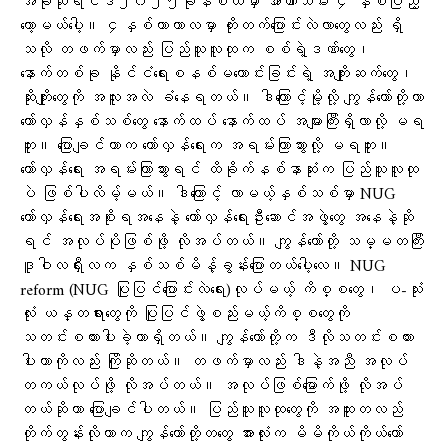
အခုဆိုရင်ဒီ၂၀၂၅ခုနစ်ထဲမှာ အာဏာသိမ်း ၄ နှစ်ပြည့်
တော့မ​ယ်ပေါ့။ ၄နှစ်တာကာလမှာ တိုးတက်ပြောင်းလဲလာတွေလည်း ရှိ
သလို တဖက်မှာလည်း ပြည်သူလူထုက စစ်ရဲ့ဒဏ်တွေ၊
နောက်တစ်ခု နိုင်ငံရေးစနစ်မကောင်းခြင်းရဲ့ အကျိုးဆက်တွေ၊
ဆိုးကျိုးတွေကို အလူးအလဲ ခံနေရတယ်။ ဒါကြောင့်မို့လို့ ကျွန်တော်တို့ဟာ
တော်လှန်နှစ်သစ်တွေ နောက်ထပ် နောက်ထပ် အများကြီးရှိလာလို့ မရ
ဘူး။ ပြောချင်တာက တော်လှန်ရေးက အရမ်းကြာသွားလို့ မရဘူး။
တော်လှန်ရေး အရမ်းကြာသွားရင် ထိခိုက်နစ်နာဆုံးက ပြည်သူလူထု
ပဲ ဖြစ်ပါလိမ့်မယ်။ ဒါကြောင့် လာမယ့်နှစ်သစ်မှာ NUG
တော်လှန်ရေးအစိုးရအနေနဲ့ တော်လှန်ရေးဦးဆောင်အဖွဲ့တွေ အနေနဲ့ဆို
ရင် အလုပ်ပိုဖြစ်ဖို့ လိုအပ်တယ်။ ကျွန်တော်တို့ သမ္မတကြီး
ဒူဝါလရှီးလက နှစ်သစ်မိန့်ခွန်းပြောတယ်ပေါ့လေ။ NUG
reform (NUG ပြုပြင်ပြောင်းလဲရေး)လုပ်မယ့် ကိစ္စတွေ၊ ပ-သုံး
လုံး ယန္တရားတွေကို ပြုပြင်ဖွဲ့စည်းမယ့်ကိစ္စတွေကို
သတင်းစကားပါးခဲ့တာရှိတယ်။ ကျွန်တော်တို့က ဒီလိုသတင်းစကား
ပါးတာကိုလည်း ကြိုဆိုတယ်။ တဖက်မှာလည်း ဒါနဲ့အညီ အလုပ်
တကယ်လုပ်ဖို့ လိုအပ်တယ်။ အလုပ်ဖြစ်မြောက်ဖို့ လိုအပ်
တယ်ဆိုတာ ပြောချင်ပါတယ်။ ပြည်သူလူထုတွေကို အထူးတလည်
တိုက်တွန်းလိုတာက ကျွန်တော်တို့တတွေ အားလုံးက မိမိကိုယ်ကိုယ်တော်