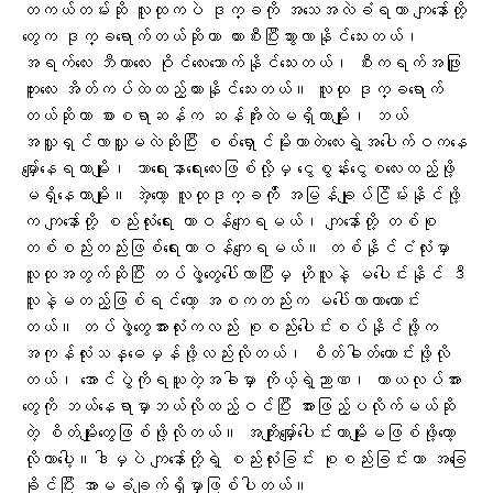
တကယ်တမ်းဆို လူထုကပဲ ဒုက္ခကို အသေအလဲခံရတာ ကျနော်တို့
တွေက ဒုက္ခရောက်တယ်ဆိုတာ ကားစီးပြီးသွားလာနိုင်သေးတယ်၊
အရက်လေး ဘီယာလေး ဝိုင်လေးသောက်နိုင်သေးတယ်၊ စီးကရက်အဖြူ
ဘူးလေး အိတ်ကပ်ထဲထည့်ထားနိုင်သေးတယ်။ လူထု ဒုက္ခရောက်
တယ်ဆိုတာ စားစရာဆန်က ဆန်အိုးထဲမရှိတာမျိုး၊ ဘယ်
အလှူရှင်လာလှူမလဲဆိုပြီး စစ်ရှောင်မိုးကာတဲလေးရဲ့အပေါက်ဝကနေ
မျှော်နေရတာမျိုး၊ သာရေးနာရေးလေးဖြစ်လို့မှ ငွေစွန်းငွေစလေးထည့်ဖို့
မရှိနေတာမျိုး။ အဲ့တော့ လူထုဒုက္ခက်ို အမြန်ချုပ်ငြိမ်းနိုင်ဖို့
က ကျနော်တို့ စည်းလုံးရေး တာဝန်ကျေရမယ်၊ ကျနော်တို့ တစ်စု
တစ်စည်းတည်းဖြစ်ရေးတာဝန်ကျေရမယ်။ တစ်နိုင်ငံလုံးမှာ
လူထုအတွက်ဆိုပြီး တပ်ဖွဲ့တွေပေါ်လာပြီးမှ ဟိုလူနဲ့ မပေါင်းနိုင် ဒီ
လူနဲ့မတည့်ဖြစ်ရင်တော့ အစကတည်းက မပေါ်လာတာကောင်း
တယ်။ တပ်ဖွဲ့တွေအားလုံးကလည်း စုစည်းပေါင်းစပ်နိုင်ဖို့က
အကုန်လုံးသန္ဓေမှန်ဖို့လည်းလိုတယ်၊ စိတ်ဓါတ်ကောင်းဖို့လို
တယ်၊ အောင်ပွဲကိုရယူတဲ့အခါမှာ ကိုယ့်ရဲ့ညာဏ၊ ကာယလုပ်အား
တွေကို ဘယ်နေရာမှာဘယ်လိုထည့်ဝင်ပြီး အားဖြည့်ပလိုက်မယ်ဆို
တဲ့ စိတ်မျိုးတွေဖြစ်ဖို့လိုတယ်။ အကျိုးမျှော်ပေါင်းတာမျိုးမဖြစ်ဖို့တော့
လိုတာပေါ့။ဒါမှပဲ ကျနော်တို့ရဲ့ စည်းလုံးခြင်း စုစည်းခြင်းဟာ အခြေ
ခိုင်ပြီး အာမခံချက်ရှိမှာဖြစ်ပါတယ်။