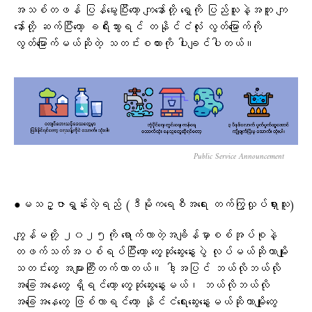
အသစ်တဖန် ပြန်မွေးပြီးတော့ ကျနော်တို့ ရှေ့ကို ပြည်သူနဲ့အတူ ကျ
နော်တို့ ဆက်ပြီးတော့ ခရီးသွားရင် တနိုင်ငံလုံး လွတ်မြောက်ကို
လွတ်မြောက်မယ်ဆိုတဲ့ သတင်းစကားကို ပါးချင်ပါတယ်။
Public Service Announcement
●မသဥ္ဇာရွှန်းလဲ့ရည် (ဒီမိုကရေစီအရေး တက်ကြွလှုပ်ရှားသူ)
ကျွန်မတို့ ၂၀၂၅ကို ရောက်လာတဲ့အချိန်မှာစစ်အုပ်စုနဲ့
တဖက်သတ်အပစ်ရပ်ပြီးတော့ တွေ့ဆုံဆွေးနွေးပွဲ လုပ်မယ်ဆိုတာမျိုး
သတင်းတွေ အများကြီးတက်လာတယ်။ ဒါ့အပြင် ဘယ်လိုဘယ်လို
အခြေအနေတွေ ရှိရင်တော့ တွေ့ဆုံဆွေးနွေးမယ်၊ ဘယ်လိုဘယ်လို
အခြေအနေတွေ ဖြစ်လာရင်တော့ နိုင်ငံရေးဆွေးနွေးမယ်ဆိုတာမျိုးတွေ