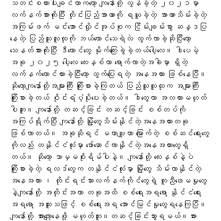
သတင်းစကားပါးချင်တာကတော့ ကျနော်တို့ လွန်ခဲ့တဲ့ ၂၀၂၁မှာ
လက်နက်အားကိုးပြီး တိုင်းပြည်အာဏာကို ရယူခဲ့တဲ့ အာဏာသိမ်းခဲ့တဲ့
အကြမ်းဖက် မင်းအောင်လှိုင်အုပ်စုက ငြိမ်းချမ်းစွာ ဆန္ဒပြ
နေတဲ့ ပြည်သူလူထုကို ဘယ်ကောင်သေရဲလဲ ထွက်လာခဲ့ဆိုပြီးတော့
သေနတ်အားကိုးပြီး ဒီကောင်တွေ မိုက်ကြေးခွဲခဲ့တယ်ပေါ့လေ။ ဒါပေမဲ့
အခု ၂၀၂၅ ပေါ့လေ လေးနှစ်တာ ရောက်လာတဲ့အခါမှာ ရှိတဲ့
လက်နက်တောင်ထားခဲ့ပြီးတော့ ထွက်ပြေးရတဲ့ အနေအထား ဖြစ်နေပြီ။
ဆိုတော့ကျနော်တို့အများကြီး ကြိုးစားခဲ့ကြတယ် ပြည်သူလူထုက အများကြီး
ကြိုးစားခဲ့တယ် ဝိုင်းရံပံ့ပိုးပေးခဲ့တယ်။ ဒါတွေဟာ အလကားမဟုတ်
ပါဘူး။ ကျနော်တို့ တဆင့်ခြင်း တဆင့်ခြင်း စစ်တပ်ကို
အကြပ်ရိုက်ပြီး ကျနော်တို့ မြို့တွေသိမ်းနိုင်တဲ့အနေအထားတခု
ဖြစ်လာတယ်။ အခုဆိုရင် မဟာဗျူဟာ မြောက်တဲ့ စစ်ဆင်ရေးတွေ
ကိုလည်း တနိုင်ငံလုံးမှာ ဖော်ဆောင်လာနိုင်တဲ့အနေအထားတွေရှိ
တယ်။ ဆိုတော့ ဘာမှမစိုးရိမ်ပါနဲ့။ ကျနော်တို့ လေးနှစ်နဲ့ပဲ
ကြိုးစားခဲ့တဲ့ ရလဒ်တွေက တနိုင်ငံလုံးမှာ မြို့တွေ သိမ်းလာနိုင်တဲ့
အနေအထား ၊ တိုင်းရင်းသားလက်နက်ကိုင်တွေရဲ့ ကူညီဖေးမမှုတွေ
နဲ့ကျနော်တို့ အတိုင်းအတာ တခုအထိ စစ်ရေးအရရော နိုင်ငံရေး
အရရော အထူးသဖြင့် စစ်ရေးအရ အောင်မြင်မှုတွေရနေကြပြီ။
ကျနော်တို့ အားလျော့နေဖို့ မဟုတ်ဘူး။တဆင့်ခြင်းသွားရမယ်။အား