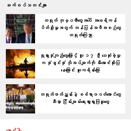
ဆက်စပ်သတင်းများ
တရုတ် ကုမ္ပဏီတွေအပေါ် အမေရိကန်
ပိတ်ဆို့မှုအတွက် တန်ပြန်အစီအစဉ်တွေ
တရုတ်ကြေညာ
ရုရှားဒုံးကျည်တွေကြောင့် လူ ၁၇ ဦး သေဆုံးခဲ့မှု
က ဒုံးခွင်းဒုံး လိုအပ်ချက်ကို မီးမောင်းထိုးပြ
နေကြောင်း ယူကရိန်းပြော
တရုတ်ဇာတ်ညွှန်းနဲ့ ​စစ်ရာဇဝတ်​ကောင်​တွေ
ဆီမှာ ငြိမ်းချမ်း​ရေးသွားရှာကြသူ​​တွေ
ဆောင်းပါး