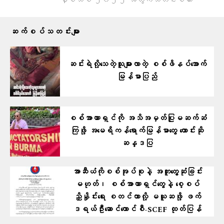
နှစ်သစ် ၂၀၂၅ အတွက်သတင်းစကား
ဆက်စပ်သတင်းများ
ဆင်းရဲလို့​သေတဲ့သူများလာတဲ့ စစ်ဖိနပ်​အောက်
မြန်မာပြည်
စစ်အာဏာရှင်ကို အသိအမှတ်ပြုမဆက်ဆံ
ကြဖို့ အ​မေရိကန်ရောက်မြန်မာတွေ တောင်းဆို
ဆန္ဒပြ
အာဆီယံကိုစစ်အုပ်စုနဲ့ အတူတွေ့ဆုံခြင်း
မဟုတ်၊ စစ်အာဏာရှင်တွေနဲ့ စေ့စပ်
ညှိနှိုင်းရေး စတင်တာလို့ မယူဆဖို့ ဖက်
ဒရယ်ဦးဆောင်ကောင်စီ-SCEF ထုတ်ပြန်