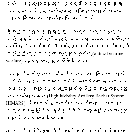
တယ်။ ဒီလိုလေ့ကျင့်မှုတွေက ယူကရိန်းစစ်ပွဲအတွင်း ရုရှား
တပ်ဖွဲ့တွေ ရရှိခဲ့တဲ့ လက်တွေ့အတွေ့အကြုံတွေကိုတရုတ်ကလေ့လာ
ရယူဖို့ ကြိုးစားနေတဲ့ အချက်ကို ပြသနေပါတယ်။
ဒါ့အပြင်တရုတ်နဲ့ ရုရှားတို့ရဲ့ ပူးတွဲရေတပ်လေ့ကျင့်မှုတွေမှာ
လည်း ရုရှားရဲ့ အသံထွက်နည်းပြီး ရန်သူရဲ့ ရှာဖွေရေးစနစ်တွေက
နေ ခြေရာခံရခက်တဲ့တဲ့ ဒီဇယ်-လျှပ်စစ် ရေငုပ်သင်္ဘောတွေကို
အသုံးပြုပြီး ရေငုပ်သင်္ဘော ရှာဖွေတိုက်ခိုက်ရေး(anti-submarine
warfare) လေ့ကျင့်မှုတွေ ပြုလုပ်ခဲ့ပါတယ်။
တစ်ချိန်တည်းမှာပဲတရုတ်ဟာထိုင်ဝမ်အရေး ဖြစ်လာခဲ့ရင်
ရင်ဆိုင်ရနိုင်တဲ့ အမေရိကန်နဲ့ မဟာမိတ်တွေရဲ့ လက်နက်
စနစ်တွေ၊ အထူးသဖြင့် ရွေ့လျားနိုင်စွမ်းမြင့် အမြောက်ဒုံးကျည်
ပစ်လွှတ်ရေးစနစ် (High Mobility Artillery Rocket System
HIMARS) လို ရော့ကက်လွှတ်တင်ရေး စနစ်တွေကို ရုရှားက ယူ
ကရိန်းစစ်မြေပြင်မှာ ရင်ဆိုင်ခဲ့တဲ့ အတွေ့အကြုံနဲ့ ဒေတာတွေကို
အထူးစိတ်ဝင်စားနေပါတယ်။
ခေတ်သစ်စစ်ပွဲတွေမှာ ပိုမိုအရေးပါလာတဲ့ ဒရုန်းစစ်ဆင်ရေး