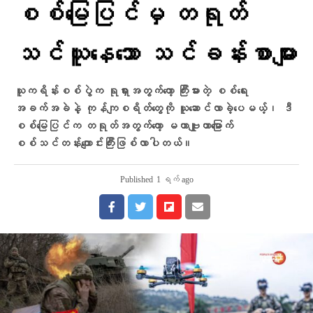
စစ်မြေပြင်မှ တရုတ်
သင်ယူနေသော သင်ခန်းစာများ
ယူကရိန်းစစ်ပွဲက ရုရှားအတွက်တော့ ကြီးမားတဲ့ စစ်ရေး
အခက်အခဲနဲ့ ကုန်ကျစရိတ်တွေကို ယူဆောင်လာခဲ့ပေမယ့်၊ ဒီ
စစ်မြေပြင်က တရုတ်အတွက်တော့ မဟာဗျူဟာမြောက်
စစ်သင်တန်းကျောင်းကြီးဖြစ်လာပါတယ်။
Published
1 ရက် ago