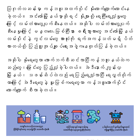
သြဂုတ်လဆန်းမှာ ကန့်ဘလူအထက်ပိုင်း မိုးတောက်လျှောက်ကောင်းနေ
ခဲ့တယ်။ အင်းတော်မြို့နယ်မှာဆိုရင် မိုးများလို့ ရေကြီးရေလျှံမှုတွေ
ကြောင့် လမ်းတံတားတွေပျက်ဆီးနေတယ်။အဆိုပါ လမ်းတံတားတွေပျက်
ဆီးနေမှုကြောင့် မန္တလေး-မြစ်ကြီးနား ခရီးသွားကားတွေ အင်းတော်မြို့နယ်
လမ်းပိုင်းနဲ့ ကွင်းလမ်းတွေ အားလုံးကို ရက်အကန့်သတ်မရှိ ပိတ်
ထားတယ်လို့ ပြည်သူ့အုပ်ချုပ်ရေးအဖွဲ့ကနေထုတ်ပြန်ခဲ့တယ်။
အဆိုပါ မိုးရေတွေဟာ အောက်ဘက်စီးဆင်းလာပြီးကန့်ဘလူနယ်ထဲက
ဆည်တွေ၊မြောင်းတွေ ပြည့်လျှံခဲ့ပါတယ်။ အဲဒီနောက် ကျွန်းလှ
မြို့နယ်၊ သဖန်းဆိပ်ထဲလည်း ရေပြည့်ရေလျှံလာပြီး ရေလွှတ်လိုက်
တာကြောင့် အဲဒီရေတွေနဲ့ မူးမြစ်ကရေတွေဟာ ကန့်ဘလူအောက်ပိုင်း
တောက်လျှောက် စီးလာခဲ့တယ်။