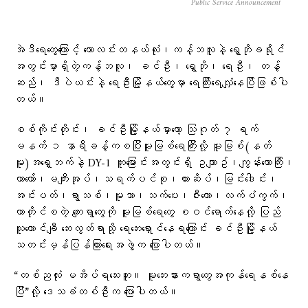
Public Service Announcement
အဲဒီရေတွေကြောင့် ကောလင်းတနယ်လုံး၊ကန့်ဘလူနဲ့ ရွှေဘိုခရိုင်
အတွင်းမှာရှိတဲ့ကန့်ဘလူ၊ ခင်ဦး၊ ရွှေဘို၊ ရေဦး၊ တန့်
ဆည်၊ ဒီပဲယင်းနဲ့ ရေဦးမြို့နယ်တွေမှာ ရေကြီးရေလျှံနေပြီဖြစ်ပါ
တယ်။
စစ်ကိုင်းတိုင်း၊ ခင်ဦးမြို့နယ်မှာတော့ သြဂုတ် ၇ ရက်
မနက် ၁ နာရီခန့်ကစပြီးမူးမြစ်ရေကြီးလို့ မူးမြစ်(နတ်
မူး)အရှေ့ဘက်နဲ့ DY-1 တူးမြောင်းအတွင်းရှိ ဥယျာဥ်၊ကျွန်းတောကြီး၊
ယာတော်၊မကျီးအုပ်၊သရက်ပင်စု၊ကားဆိပ်၊မြင်းဒေါင်း၊
အင်းပတ်၊ရွာသစ်၊မူးသာ၊သက်ပေး၊ဇီးတော၊လက်ပံကွက်၊
တာတိုင်စတဲ့ ကျေးရွာတွေကို မူးမြစ်ရေတွေ စဝင်ရောက်နေလို့ ပြည်
သူ‌ထောင်ချီ ဘေးလွတ်ရာသို့ ရေဘေးရှောင်နေရကြောင်း ခင်ဦးမြို့နယ်
သတင်းမှန်ပြန်ကြားရေးအဖွဲ့က ပြောပါတယ်။
“တစ်ညလုံး မအိပ်ရသေးဘူး။ မူးဘေးနားကရွာတွေအကုန်ရေနစ်နေ
ပြီ”လို့ ဒေသခံတစ်ဦးက ပြောပါတယ်။