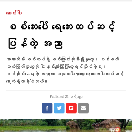
ဆောင်းပါး
စစ်ဘေးပေါ် ရေဘေးထပ်ဆင့်
ပြန်တဲ့ အညာ
အာဏာသိမ်း စစ်တပ်ရဲ့ စစ်ကြောင်းထိုးမီးရှို့မှုတွေ၊ ပစ်ခတ်
သတ်ဖြတ်မှုတွေကို ငါးနှစ်​ကျော်ကြာကြုံတွေ့ရင်ဆိုင်ခဲ့ရ၊
ရင်ဆိုင်နေရတဲ့ အညာဟာ အခုတခါမှာတော့ ရေဘေးကပါထပ်ဆင့်
ရောက်ရှိလာခဲ့ပါတယ်။
Published
21 နာရီ ago