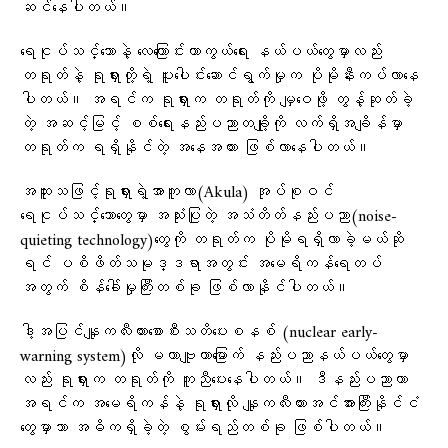
ဆင်နေပါတယ်။
ရေငုပ်သင်္ဘောနဲ့ လေကြောင်းကာကွယ်ရေး နယ်ပယ်တွေမှာလည်း
တရုတ်နဲ့ ရုရှားတို့ရဲ့ ပူးပေါင်းဆောင်ရွက်မှုက ပိုမိုနီးကပ်လာနေ
ပါတယ်။ အရင်က ရုရှားက တရုတ်ကို မျှဝေဖို့ တွန့်ဆုတ်ခဲ့
တဲ့ အဆင့်မြင့် စစ်ရေးနည်းပညာတချို့ကို လက်ရှိအချိန်မှာ
တရုတ်က ရရှိနိုင်တဲ့ အနေအထား ဖြစ်လာနေပါတယ်။
အထူးသဖြင့်ရုရှားရဲ့အာကူလာ(Akula) အုပ်စုဝင်
ရေငုပ်သင်္ဘောတွေမှာ အသုံးပြုတဲ့ အသံတိတ်နည်းပညာ(noise-
quieting technology)တွေကို တရုတ်က ပိုမိုရရှိလာခဲ့မယ်ဆို
ရင် ပစိဖိတ်သမုဒ္ဒရာအတွင်း အမေရိကန်ရေတပ်
အတွက် စိန်ခေါ်မှုကြီးတစ်ခု ဖြစ်လာနိုင်ပါတယ်။
ဒါ့အပြင်နျူကလီးယားစောစီးသတိပေးစနစ် (nuclear early-
warning system)လို မဟာဗျူဟာမြောက် နည်းပညာနယ်ပယ်တွေမှာ
လည်း ရုရှားက တရုတ်ကို ကူညီပေးနေပါတယ်။ ဒီနည်းပညာဟာ
အရင်က အမေရိကန်နဲ့ ရုရှားလို နျူကလီးယားအင်အားကြီးနိုင်ငံ
တွေမှာသာ အဓိကရှိခဲ့တဲ့ စွမ်းရည်တစ်ခု ဖြစ်ပါတယ်။