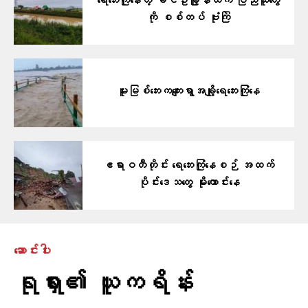
ရေဘေးကြုံနေတဲ့ ခင်ဦးမြို့နယ်က ပြည်သူတွေ
ကို စစ်တပ် ဗုံးကြဲ
မူးမြစ်ဘေးကကျေးရွာအချို့ရေဘေးကြုံနေ
ဧရာဝတီတိုင်း ရေဘေးကြုံနေစဉ် အထက်
ပိုင်းဒေသတွေ မိုးကောင်းနေ
ဆောင်းပါး
ရုရှား၏ ယူကရိန်း