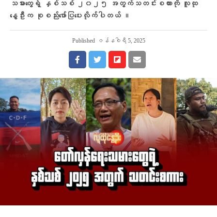
သမား​တွေရဲ့ နှစ်သစ် ၂၀၂၅ အတွက်သတင်းစကားကို လူထု​
နွေဦးက စုစည်း​​ဖော်ပြ​ပေးလိုက်ပါတယ် ။
Published
ဇန်နဝါရီ 5, 2025