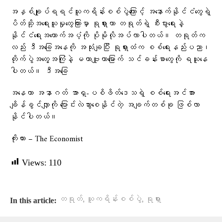
အနှစ်ချုပ်ရရင်ယူကရိန်းစစ်ပွဲကြောင့် အနောက်နိုင်ငံတွေရဲ့
ပိတ်ဆို့အရေးယူမှုတွေကြားမှာ ရုရှားဟာ တရုတ်ရဲ့ စီးပွားရေးနဲ့
နိုင်ငံရေးအထောက်အပံ့ကို ပိုမိုလိုအပ်လာပါတယ်။ တရုတ်က
လည်း ဒီအခြေအနေကို အသုံးချပြီး ရုရှားထံက စစ်ရေးနည်းပညာ၊
တိုက်ပွဲအတွေ့အကြုံနဲ့ မဟာဗျူဟာမြောက် သင်ခန်းစာတွေကို ရယူနေ
ပါတယ်။ ဒီအခြေ
အနေဟာ အနာဂတ် အာရှ-ပစိဖိတ်ဒေသရဲ့ စစ်ရေးအင်အား
ချိန်ခွင်လျှာကို ပြောင်းလဲသွားစေနိုင်တဲ့ အချက်တစ်ခု ဖြစ်လာ
နိုင်ပါတယ်။
ကိုးကား – The Economist
Views:
110
,
,
တရုတ်
ယူကရိန်းစစ်ပွဲ
ရုရှား
In this article: