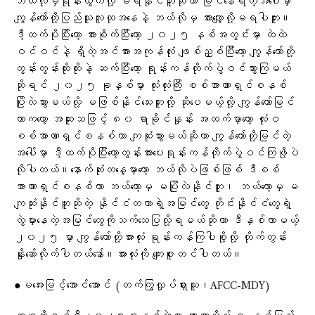
ဘယ်လိုမှရုန်းထွက်လို့ မရနိုင်ဘူးဆိုတာ မြင်နေရတဲ့အပေါ်မှာ
ကျွန်တော်တို့ပြည်သူလူထုအနေနဲ့ ဘယ်လိုမှ အားလျှော့လို့မရပါဘူး။
ဒီ့ထက်ပိုပြီးတော့ အားစိုက်ပြီးတော့ ၂၀၂၅ နှစ်အတွင်းမှာ ထဲထဲ
ဝင်ဝင်နဲ့ ရှိတဲ့အင်အားအကုန်လုံး ဖျစ်ညှစ်ပြီးတော့ ကျွန်တော်တို့
တွန်းတွန်းထိုးထိုးနဲ့ ဆက်ပြီးတော့ ရုန်းကန်တိုက်ပွဲဝင်သွားကြမယ်
ဆိုရင် ၂၀၂၅ ခုနှစ်မှာ လုံးလုံးကြီး စစ်အာဏာရှင်စနစ်
ပြိုလဲသွားမယ်လို့ မဖြစ်နိုင်သေးဘူးလို့ ဆိုပေမယ့်လို့ ကျွန်တော်မြင်
တာကတော့ အထူးသဖြင့် ၈၀ ရာခိုင်နှုန်း အထက်မှာတော့ လုံးဝ
စစ်အာဏာရှင်စနစ်ဟာ ကျဆုံးသွားမယ်ဆိုတာ ကျွန်တော်တို့မြင်တဲ့
အပေါ်မှာ ဒီ့ထက်ပိုပြီးတော့တွန်းအားပေးရုန်းကန်တိုက်ပွဲဝင်ကြဖို့ပဲ
လိုပါတယ်။နောက်ဆုံးတနေ့မှာတော့ ဘယ်လိုပဲဖြစ်ဖြစ် ဒီစစ်
အာဏာရှင်စနစ်ဟာ ဘယ်တော့မှ မပြိုလဲနိုင်ဘူး၊ ဘယ်တော့မှ မ
ကျဆုံးနိုင်ဘူးဆိုတဲ့ နိုင်ငံတကာရဲ့အမြင်တွေ တိုင်းနိုင်ငံတွေရဲ့
လွဲမှားနေတဲ့အမြင်တွေကိုသက်သေပြလို့ရမယ်ဆိုတာ ဒီနှစ်လာမယ့်
၂၀၂၅ မှာ ကျွန်တော်တို့အားလုံး ရုန်းကန်ကြပါစို့လို့ တိုက်တွန်း
နှိုးဆော်လိုက်ပါတယ်နော်။အားလုံးကို ကျေးဇူးတင်ပါတယ်။
●မအေးမြင့်အောင်အောင် (တက်ကြွလှုပ်ရှားသူ၊AFCC-MDY)