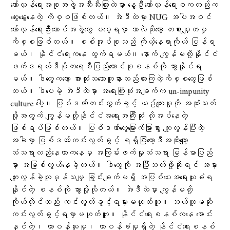
တော်လှန်ရေးအစုအဖွဲ့အသီးသီးကြားထဲမှာ နွေဦးတော်လှန်ရေးစကတည်းက
ဆွေးနွေးနေတဲ့ ကိစ္စဖြစ်တယ်။ အဲဒီထဲမှာ NUG အပါအဝင်
တော်လှန်ရေးဦးဆောင်အဖွဲ့တွေ မမေ့ရမှာ ဘာလဲဆိုတော့ တရားမျှတမှု
ကိစ္စဖြစ်တယ်။ စစ်အုပ်စုသည် ကိုယ့်နေရာကိုယ် ပြန်ရ
မယ်၊ နိုင်ငံရေးကနေ ထွက်ရမယ်။ နောက် ကျွန်မတို့နိုင်ငံ
ဖက်ဒရယ်ဒီမိုကရေစီပြည်ထောင်စုစနစ်ကို သွားနိုင်ရ
မယ်။ ဒါတွေကတော့ အားလုံးသဘောတူနားလည်ထားကြတဲ့ကိစ္စတွေဖြစ်
တယ်။ ဒါပေမဲ့ အဲဒီထဲမှာ အရေးကြီးဆုံးအချက်က un-impunity
culture ပေါ့။ ပြစ်ဒဏ်ကင်းလွှတ်ခွင့် ယဥ်ကျေးမှုကို အဆုံးသတ်
ဖို့အတွက် ကျွန်မတို့နိုင်ငံအရေးအကြီးဆုံး လိုအပ်နေတဲ့
ဖြစ်ရပ်ဖြစ်တယ်။ ပြစ်ဒဏ်တွေမြောက်မြားစွာ ကျူးလွန်ပြီးတဲ့
အခါမှာ ပြစ်ဒဏ်ကင်းလွတ်ခွင့် ရရှိပြီးတော့ဒီအဆိုးကျော့
သံသရာလည်နေတာကနေမှ အကြမ်းဖက်မှုသံသရာ မြန်မာပြည်
မှာ အမြစ်တွယ်နေခဲ့တယ်။ ဒါတွေကို အပြီးသတ်ဖို့ဆိုရင် အမှား
ကျူးလွန်ခဲ့သူမှန်သမျှ ခြွင်းချက်မရှိ အပြစ်ပေးအရေးယူခံရ
နိုင်တဲ့ စနစ်ကို သွားဖို့လိုတယ်။ အဲဒီထဲမှာ ကျွန်မတို့
ကိုယ်တိုင်လည်း ကင်းလွတ်ခွင့်ရမှာမဟုတ်ဘူး။ ဘယ်သူမဆို
ကင်းလွတ်ခွင့်ရမှာမဟုတ်ဘူး။ နိုင်ငံရေးစနစ်ကနေ မောင်း
နှင်တဲ့၊ တာဝန်ယူမှု၊ တာဝန်ခံမှုရှိတဲ့ နိုင်ငံရေးစနစ်