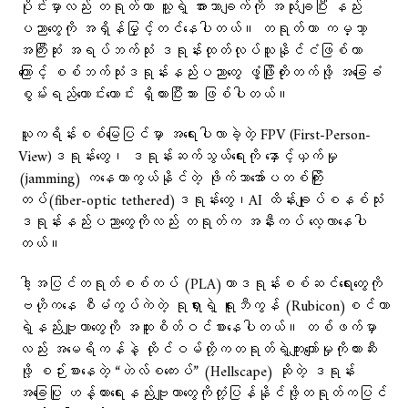
ပိုင်းမှာလည်း တရုတ်ဟာ သူ့ရဲ့ အားသာချက်ကို အသုံးချပြီး နည်း
ပညာတွေကို အရှိန်မြှင့်တင်နေပါတယ်။ တရုတ်ဟာ ကမ္ဘာ့
အကြီးဆုံး အရပ်ဘက်သုံး ဒရုန်းထုတ်လုပ်သူနိုင်ငံဖြစ်တာ
ကြောင့် စစ်ဘက်သုံးဒရုန်းနည်းပညာတွေ ဖွံ့ဖြိုးတိုးတက်ဖို့ အခြေခံ
စွမ်းရည်ကောင်းကောင်း ရှိထားပြီးသား ဖြစ်ပါတယ်။
ယူကရိန်းစစ်မြေပြင်မှာ အရေးပါလာခဲ့တဲ့ FPV (First-Person-
View)ဒရုန်းတွေ၊ ဒရုန်းဆက်သွယ်ရေးကို နှောင့်ယှက်မှု
(jamming) ကနေကာကွယ်နိုင်တဲ့ ဖိုက်ဘာအော်ပတစ်ကြိုး
တပ်(fiber-optic tethered)ဒရုန်းတွေ၊AI ထိန်းချုပ်စနစ်သုံး
ဒရုန်းနည်းပညာတွေကိုလည်း တရုတ်က အနီးကပ် လေ့လာနေပါ
တယ်။
ဒါ့အပြင်တရုတ်စစ်တပ် (PLA)ဟာဒရုန်းစစ်ဆင်ရေးတွေကို
ဗဟိုကနေ စီမံကွပ်ကဲတဲ့ ရုရှားရဲ့ ရူးဘီကွန် (Rubicon)စင်တာ
ရဲ့နည်းဗျူဟာတွေကို အထူးစိတ်ဝင်စားနေပါတယ်။ တစ်ဖက်မှာ
လည်း အမေရိကန်နဲ့ ထိုင်ဝမ်တို့ကတရုတ်ရဲ့ကျူးကျော်မှုကိုတားဆီး
ဖို့ စဉ်းစားနေတဲ့ “ဟဲလ်စကေးပ်” (Hellscape) ဆိုတဲ့ ဒရုန်း
အခြေပြု ဟန့်တားရေးနည်းဗျူဟာတွေကိုတုံ့ပြန်နိုင်ဖို့တရုတ်ကပြင်