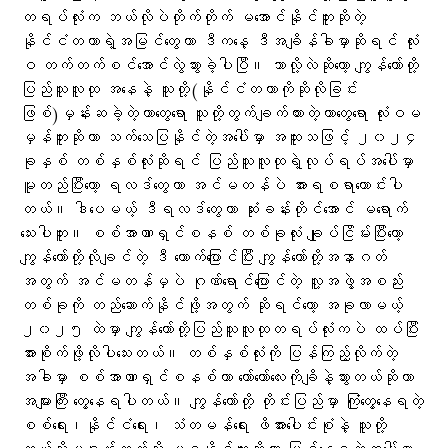
တရပ်လုံးက ဘယ်လိုပဲတိုက်တိုက် မအောင်နိုင်ဘူးဆိုတဲ့
နိုင်ငံတကာရဲ့အမြင်တွေဟာ ဒီကနေ့ ဒီအချိန်ခါမှာဆိုရင် လုံး
ဝ တက်တက်စင်အောင်လွဲသွားခဲ့ပါပြီ။ ဘာလို့လဲဆိုတော့ ကျွန်တော်တို့
ပြည်သူလူထု အနေနဲ့ သူတို့(နိုင်ငံတကာကိုဆိုလိုခြင်း
ဖြစ်)မှန်းဆခဲ့တဲ့ဟာတွေရော သူတို့တွက်ချက်ထားတဲ့ဟာတွေရော လုံးဝမ
မှန်ဘူးဆိုတာ သက်သေပြနိုင်တဲ့အပေါ်မှာ အထူးသဖြင့် ၂၀၂၄
ခုနှစ် တစ်နှစ်လုံးဆိုရင် ပြည်သူလူထုရဲ့လုပ်ရပ်အပေါ်မှာ
မူတည်ပြီးတော့ ရလဒ်တွေဟာ အင်မတန်ပဲ အားရစရာကောင်းပါ
တယ်။ ဒါပေမယ့် ဒီရလဒ်တွေဟာ ဆုံးခန်းတိုင်အောင် မရောက်
သေးပါဘူး။ စစ်အာဏာရှင်စနစ် တစ်ခုလုံး ချုပ်ငြိမ်းပြီးတော့
ကျွန်တော်တို့လိုချင်တဲ့ ဒီ တောက်​ပြောင်ပြီး ကျွန်တော်တို့အနာဂတ်
အတွက် အင်မတန်မှပဲ ဂုဏ်ရောင်ပြောင်တဲ့ လူ့အဖွဲ့အစည်း
တစ်ခုကို တည်ဆောက်နိုင်ဖို့အတွက် ဆိုရင်တော့ အခုလာမယ့်
၂၀၂၅ ထဲမှာ ကျွန်တော်တို့ပြည်သူလူထုတရပ်လုံးကပဲ ထပ်ပြီး
အားစိုက်ဖို့လိုပါသေးတယ်။ တစ်နှစ်လုံးကို ပြန်ကြည့်လိုက်တဲ့
အခါမှာ စစ်အာဏာရှင်စနစ်ဟာ တော်တော်လေးကိုချိနဲ့သွားတယ်ဆိုတာ
အများကြီး တွေ့နေရပါတယ်။ ကျွန်တော်တို့ တိုင်းပြည်မှာ ကြုံတွေ့နေရတဲ့
စစ်ရေး၊နိုင်ငံရေး၊ သံတမန်ရေး ဖိအားပေါင်းစုံနဲ့ သူတို့