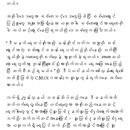
တယ်။
အဆိုပါဒေသတွေဟာ စစ်ဘေးသင့်ဒေသတွေဖြစ်ပြီး စစ်ဘေးရှောင်
ပြည်သူတွေ အများအပြားရှိနေကာ ယခုအခါ စစ်ဘေးရှောင်ဟာ ရေဘေးကို
ပါ ထပ်ဆင့်ရှောင်နေကြရတယ်လို့ ဒေသခံတွေက ပြောပါတယ်။
“ဒီမနက် ရေထပ်တိုးလာလို့ မန်းတိုင်းဘက်က အညာကို စစ်
ရှောင်လာတဲ့ စစ်ရှောင်စခန်း ရေပတ်လည်ဝိုင်းနေလို့ သက်ကြီး
ရွယ်အိုနဲ့ကလေးတွေကိုစက်လှေနဲ့ သွားထုတ်ခဲ့ရတယ်။ လောလောဆယ်
တော့ ရေလွတ်ရာ ဘုန်းကြီးကျောင်းပို့ထားလိုက်တယ်။ ရေအခြေအနေကြည့်
ပြီး ဆက်စီစဥ်ရမယ်။”လို့ ဒီပဲယင်းနယ်က တော်လှန်ရေးရဲဘော်
တစ်ဦးဖြစ်တဲ့ C.M.O(ဂဏန်း)က လူမှုကွန်ရက်ကနေ အသိပေး
ထားတယ်။
လက်ရှိ ကျွန်းလှနယ် သဖန်းဆိပ်ဆည်ကနေ ဒီမနက်အထိ
ဆက်လက်ရေလွှတ်နေပြီး ယင်းရေတွေဟာ ကာဘိုးဆည်ကနေတဆင့်
ရေတံခါးတွေဖွင့်ထားတာကြောင့်မူးမြစ် (နတ်မူးမြစ်)ထဲရောက်ကာအောက်
ဘက်သို့ ဆက်လက်ဆင်းလာနေကြောင်း၊ မူးမြစ် (နတ်မူးမြစ်) ရေ
ဟာ ယခုလက်ရှိ ရေပြင်ထက် ပိုပြီး တက်လာနိုင်တာကြောင့် မူး