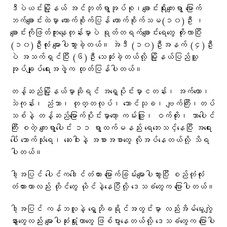
ဒီပဲယင်းမြို့နယ် အင်ဘုတ်ရွာအုပ်စု၊ချောင်းရိုးကျေးရွာ မြောက်
ဘက်ချောင်းထဲမှာ ကောက်စိုက်ပြန် ကောက်စိုက်သမ(၁၀)ဦး ၊
ချောင်းကိုဖြတ်ကူးနေုတုန်းမှာပဲ ရုတ်တရက်ချောင်းရေတွေ တိုးလာပြီး
(၁၀)ဦးလုံး မျောပါသွားခဲ့တယ်။ အဲဒီ (၁၀)ဦးအနက် (၄)ဦး
ပဲ အသက်ရှင်ပြီး (၆)ဦး သေဆုံးခဲ့တယ်လို့ မြို့နယ်ပြည်သူ့
အုပ်ချုပ်ရေးအဖွဲ့က ထုတ်ပြန်ပါတယ်။
တန့်ဆည်မြို့နယ်မှာဆိုရင် အရှေ့ပိုင်းမှာငတန်း၊ အက်တော၊
သဲကုန်း၊ ညံသာ၊ တုတ္တလုပ်၊ သောင်သုခ၊ ဗျက်ကြီး၊တပ်
သစ်နဲ့ တန့်ဆည်မြောက်ပိုင်းမှာတော့ ကမ်းဖြူ၊ ဝက်တိုး၊ သာပေါင်
ကြီး စတဲ့ ကျေးရွာပေါင်း ၁၁ ရွာထက်မနည်း ရေဘေးသင့်နေပြီး အရေး
ပေါ် သောက်သုံးရေ၊ ဆေးဝါးနဲ့ အစားအစာတွေ လိုအပ်နေတယ်လို့ သိရ
ပါတယ်။
ဒါ့အပြင် ပေါင်ကဒေါင်တံတား မြောက်ခြမ်းမျောပါသွားပြီး စည်တုံလုံး
တံတားဟာလည်း တိုင်တွေ ယိုင်နဲ့နေပြီလို့ ဒေသခံတွေက ပြောပါတယ်။
ဒါ့အပြင် ကန်ဘလူနဲ့ ရွှေဘိုခရိုင်အတွင်းမှာ လည်းအိမ်မွေးကျွဲ
နွားတွေလည်း မျောပါဆုံးရှုံးတာတွေ ဖြစ်ပွားနေတယ်လို့ ဒေသခံတွေက ပြောပါ