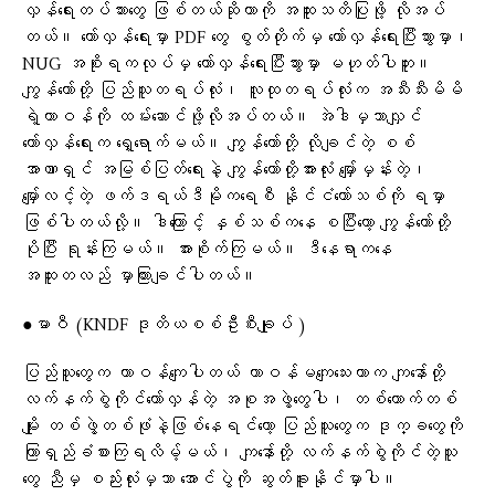
လှန်ရေးတပ်သားတွေ ဖြစ်တယ်ဆိုတာကို အထူးသတိပြုဖို့ လိုအပ်
တယ်။ တော်လှန်ရေးမှာ PDF တွေ စွတ်တိုက်မှ တော်လှန်ရေးပြီးသွားမှာ၊
NUG အစိုးရကလုပ်မှ တော်လှန်ရေးပြီးသွားမှာ မဟုတ်ပါဘူး။
ကျွန်တော်တို့ ပြည်သူတရပ်လုံး၊ လူထုတရပ်လုံးက အသီးသီးမိမိ
ရဲ့တာဝန်ကို ထမ်းဆောင်ဖို့လိုအပ်တယ်။ အဲဒါမှသာလျှင်
တော်လှန်ရေးက ရှေ့ရောက်မယ်။ ကျွန်တော်တို့ လိုချင်တဲ့ စစ်
အာဏာရှင် အမြစ်ပြတ်ရေးနဲ့ ကျွန်တော်တို့အားလုံး မျှော်မှန်းတဲ့၊
မျှော်လင့်တဲ့ ဖက်ဒရယ်ဒီမိုကရေစီ နိုင်ငံတော်သစ်ကို ရမှာ
ဖြစ်ပါတယ်လို့။ ဒါကြောင့် နှစ်သစ်ကနေ စပြီးတော့ ကျွန်တော်တို့
ပိုပြီး ရုန်းကြမယ်။ အားစိုက်ကြမယ်။ ဒီနေရာကနေ
အထူးတလည် မှာကြားချင်ပါတယ်။
●မာဝီ (KNDF ဒုတိယစစ်ဦးစီးချုပ် )
ပြည်သူတွေက တာဝန်ကျေပါတယ် တာဝန်မကျေသေးတာက ကျနော်တို့
လက်နက်စွဲကိုင်တော်လှန်တဲ့ အစုအဖွဲ့တွေပါ၊ တစ်ယောက်တစ်
မျိုး တစ်ဖွဲ့တစ်ဖုံနဲ့ဖြစ်နေရင်တော့ ပြည်သူတွေက ဒုက္ခတွေကို
ကြာရှည်ခံစားကြရလိမ့်မယ်၊ ကျနော်တို့ လက်နက်စွဲကိုင်တဲ့သူ
တွေ ညီမှ စည်းလုံးမှသာ အောင်ပွဲကို ဆွတ်ခူးနိုင်မှာပါ။