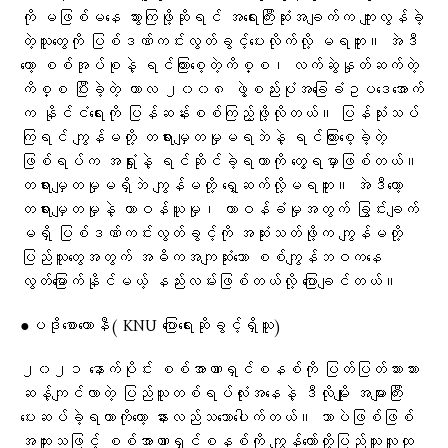
ကို မဖြစ်မနေ သွားကြဖို့ဆိုရင် အရေးကြီးဆုံးအချက်က ကျူးလွန်ခဲ့
တဲ့သူတွေကို ပြစ်ဒဏ်ကင်းလွတ်ခွင့်ပေးလိုက်လို့ မရဘူး။ အဲဒီ
တော့ စစ်အုပ်စုနဲ့ ရင်ကြားစေ့တဲ့ကိစ္စ၊ လက်ဆွဲနှုတ်ဆက်တဲ့
ကိစ္စ ပြီးခဲ့တဲ့ ကာလ ၂၀၀၈ ဖွဲ့စည်းပုံအခြေခံဥပဒေအောက်
က နိုင်ငံရေးကို ပြန်ဆန်းစစ်ကြည့်ဖို့လိုတယ်။ ပြန်သုံးသပ်
ကြရင် ကျွန်မတို့ တရားမျှတမှုမရဘဲနဲ့ ရင်ကြားစေ့ခဲ့တဲ့
ဖြစ်ရပ်က အရှုံးနဲ့ ရင်ဆိုင်ခဲ့ရတာကို တွေ့ရမှာဖြစ်တယ်။
တရားမျှတမှုမရှိဘဲ ကျွန်မတို့ ရှေ့ဆက်လို့မရဘူး။ အဲဒီတော့
တရားမျှတမှုနဲ့ တာဝန်ယူမှု၊ တာဝန်ခံမှုအတွက် ခြွင်းချက်
မရှိ ပြစ်ဒဏ်ကင်းလွတ်ခွင့်ကို အဆုံးသတ်ဖို့က ကျွန်မတို့
ပြည်သူတွေအတွက် အဓိကအကျဆုံးသော စစ်ကျွန်ဘဝကနေ
လွတ်မြောက်နိုင်မယ့် နည်းလမ်းဖြစ်တယ်လို့ ပြောချင်တယ်။
●ပဒို​စော​တောနီ( KNU ​ပြော​ရေးဆိုခွင့်ရှိသူ)
၂၀၂၁ နောက်ပိုင်း စစ်အာဏာရှင်စနစ်ကို ပြတ်ပြတ်သားသား
ဆန့်ကျင်လာတဲ့ ပြည်သူတစ်ရပ်လုံးအနေနဲ့ ဒီလိုမျိုး အများကြီး
ပေးဆပ်ခဲ့ရတာကိုတော့ နားလည်သဘောပေါက်တယ်။ ဘာပဲဖြစ်ဖြစ်
အထူးသဖြင့် စစ်အာဏာရှင်စနစ်ကို ကျွန်တော်တို့ပြည်သူလူထု