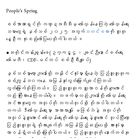
People’s Spring
စစ်အာဏာရှင်ကို​ ကဏ္ဍအသီးသီးမှ ​တော်လှန်​​နေကြ​တဲ့ ​တော်လှန်​ရေး
သမား​တွေရဲ့ နှစ်သစ် ၂၀၂၅ အတွက်
သတင်းစကား
ကို လူထု​
နွေဦးက စုစည်း​​ဖော်ပြ​ပေးလိုက်ပါတယ် ။
●ဆလိုင်းထန်းချွန်းဖေ(ဥက္ကဋ္ဌ ၊ ချင်းညီနောင်စစ်ရေး
ကော်မတီ၊ CDF-မင်းတပ် စစ်ဦးစီးချုပ်)
နှစ်သစ်မှာတော့ ကျနော်တို့ တနိုင်ငံလုံးမှာရှိနေတဲ့ ပြည်သူလူထုက
စစ်ကျွန်ဘ၀ကနေ အမြန်ဆုံးလွတ်မြောက်ချင်ကြတယ်
လွတ်မြောက်လိုကြတယ်။ ပြည်သူလူထုက သူ့တာဝန်ကို ကျေအောင်
လည်း ကြိုးစားနေကြတယ်ပေါ့။ တဖက်မှာလည်း ကျနော်တို့ တော်လှန်ရေး
အင်အားစုတွေက အလုပ်ကို တကယ်လုပ်ဖို့ လိုအပ်ပါတယ်။
တကယ် ဒီတော်လှန်ရေးမှာ သာယာတာမျိုး မဖြစ်ဘဲနဲ့ အလုပ်ကို
အလုပ်နဲ့တူအောင် တော်လှန်ရေးကို တော်လှန်ရေးနဲ့တူအောင် လုပ်ပြီးတော့
ပြည်သူလူထုရဲ့ လိုလားချက်ကို အမြန်ဖြည့်ဆည်းပေးဖို့ အားလုံးမှာ
တာဝန်ရှိတယ်လို့ ပြောလိုပါတယ်။ ပြည်သူလူထုကို နောက်တစ်ခု