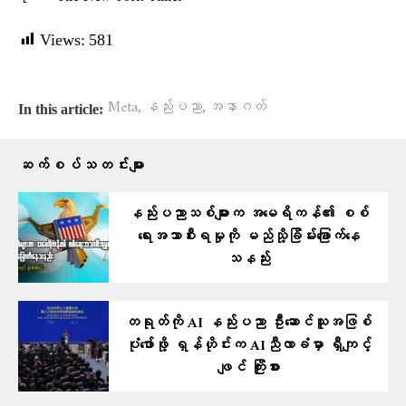
Views:
581
,
,
Meta
နည်းပညာ
အနာဂတ်
In this article:
ဆက်စပ်သတင်းများ
နည်းပညာသစ်များက အမေရိကန်၏ စစ်
ရေးအသာစီးရမှုကို မည်သို့ခြိမ်းခြောက်နေ
သနည်း
တရုတ်ကို AI နည်းပညာ ဦးဆောင်သူအဖြစ်
ပုံဖော်ဖို့ ရှန်ဟိုင်းက AIညီလာခံမှာ ရှီကျင့်
ဖျင် ကြိုးစား