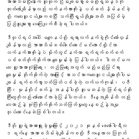
အာဏာသိမ်းပြီးနောက် လူထုက ငြိမ်းချမ်းစွာမိမိတို့ရဲ့ဆန္ဒကို
ထုတ်ဖော်ချိန်မှာလည်း လက်နက်အားကိုးနဲ့ ပစ်ခတ် နှိမ်နင်းခဲ့
လို့ ကလေးသူငယ်များကစပြီး သက်ကြီးရွယ်အိုများအထိ အပြစ်မဲ့
ပြည်သူများစွာ သေကြေပျက်စီးခဲ့ရ ပါတယ်။
ဒီလုပ်ရပ်အပေါ် မကျေနပ်လို့ ရရာလက်နက်စွဲကိုင်တော်လှန်
ချိန်မှာလည်း အာဏာသိမ်းစစ်ခေါင်းဆောင်မင်းအောင်လှိုင်ဟာ
လက်နက်အားကိုးနဲ့ပဲ မိုက်တွင်းနက်ကာ ရက်ရက်စက်စက်
ပစ်ခတ်တိုက်ခိုက်ကာ ချေမှုန်းခဲ့ ပြန်ပါတယ်။ ဒါတင်မက
သေး သူ့အာဏာလုံခြုံရေး၊ တည်မြဲရေးအတွက် မည်းမည်းမြင်ရာ
ချေမှုန်း တိုက်ခိုက်တဲ့ တာကြောင့် စာသင်သားကလေးသူငယ်များကိုပါမ
ချန် ရက်စက်စွာသတ်ဖြတ်ပစ်ခဲ့တဲ့ လက်ယက်ကုန်း၊ ပဇီ
ကြီး၊ မုန်လိုင်ခက်နဲ့ အနန့်ပါလို လူမဆန်တဲ့ ဖြစ်ရပ်ဆိုး
ကြီးတွေကိုလည်း ဖော်ဆောင်လာခဲ့ပြန်ပါတယ်။ ဒီနေ့အချိန်ထိ လည်း
လေယာဉ်နဲ့ ဗုံးကြဲတိုက်ခိုက်သတ်ဖြတ်မှုတွေ နေ့စဉ်နဲ့အမျှ
လုပ်ဆောင်နေဆဲဖြစ်ပါတယ်။
ဒီလို သူ့ရဲ့အာဏာရူးခဲ့မှုကြောင့် ၂၀၂၁ ခုနှစ် ဖေဖော်ဝါရီလ
၁ ရက်နေ့ အာဏာစသိမ်းခဲ့ချိန်ကစလို့ ဒီကနေ့ကာလ သြဂုတ်