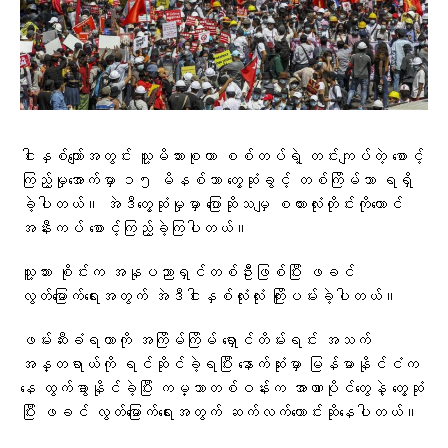
ငါးနှစ်ကျော်အတွင်း သူ့မိသားစုဟာ စစ်တပ်ရဲ့ တင်းကျပ်တဲ့ စောင့်
ကြည့်မှုအောက်မှာ ၁၅ မိနစ်သာ တွေ့ဆုံခွင့် တစ်ကြိမ်သာ ရရှိ
ခဲ့ပါတယ်။ အဲဒီတွေ့ဆုံမှုမှာ ပြောဆိုသမျှ စကားလုံးတိုင်းကိုတောင်
အနီးကပ် စောင့်ကြည့်ခဲ့ကြပါတယ်။
သူ့သား စိုင်းက အနုပညာရှင်တစ်ဦးဖြစ်ပြီး ဖခင်
လွတ်မြောက်ရေးအတွက် အဲဒီငါးနှစ်လုံးလုံး ကြိုးပမ်းခဲ့ပါတယ်။
ဖမ်းဆီးခံရတာကို အကြိမ်ကြိမ် ရှောင်တိမ်းရင်း အသက်
အန္တရာယ်ကို ရင်ဆိုင်ခဲ့ရပြီး နောက်ဆုံးမှာ မြန်မာနိုင်ငံက
နေ ထွက်ခွာနိုင်ခဲ့ပြီး ကမ္ဘာတစ်ဝန်းက အာဏာပိုင်တွေနဲ့ တွေ့ဆုံ
ပြီး ဖခင် လွတ်မြောက်ရေးအတွက် ဆက်လက်တောင်းဆိုနေပါတယ်။