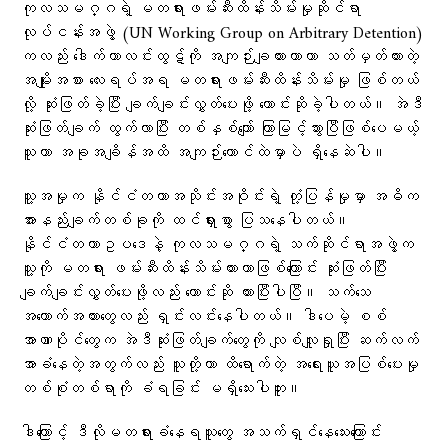
ကုလသမဂ္ဂရဲ့ မတရားဖမ်းဆီးထိန်းသိမ်းမှုဆိုင်ရာ
လုပ်ငန်းအဖွဲ့ (UN Working Group on Arbitrary Detention)
ကလည်း ဒေါက်တာလင်းထွဋ်ကို အကျဉ်းချထားတာဟာ သတ်မှတ်ထားတဲ့
အမျိုးအစား လေးရပ်အရ မတရားဖမ်းဆီးထိန်းသိမ်းမှု ဖြစ်တယ်
လို့ ဆုံးဖြတ်ခဲ့ပြီး ချက်ချင်းလွှတ်ပေးဖို့ တောင်းဆိုခဲ့ပါတယ်။ အဲဒီ
ဆုံးဖြတ်ချက် ထွက်လာပြီး တစ်နှစ်ကျော် ကြာမြင့်သွားပြီဖြစ်ပေမယ့်
သူဟာ အခုအချိန်အထိ အကျဉ်းထောင်ထဲမှာပဲ ရှိနေဆဲပါ။
သူ့အမှုက နိုင်ငံတကာအသိုင်းအဝိုင်းရဲ့ တုံ့ပြန်မှုမှာ အဓိက
အားနည်းချက်တစ်ခုကို ထင်ရှားစွာ ပြသနေပါတယ်။
နိုင်ငံတကာဥပဒေနဲ့ ကုလသမဂ္ဂရဲ့ သက်ဆိုင်ရာအဖွဲ့က
သူ့ကို မတရား ဖမ်းဆီးထိန်းသိမ်းထားတာဖြစ်ကြောင်း ဆုံးဖြတ်ပြီး
ချက်ချင်းလွှတ်ပေးဖို့လည်း တောင်းဆို ထားပြီးပါပြီ။ သက်သေ
အထောက်အထားတွေလည်း ရှင်းလင်းနေပါတယ်။ ဒါပေမဲ့ စစ်
အာဏာပိုင်တွေက အဲဒီဆုံးဖြတ်ချက်တွေကို လျစ်လျူရှုပြီး ဆက်လက်
အာခံနေတဲ့အတွက်လည်း သူတို့ဟာ ထိရောက်တဲ့ အရေးယူအပြစ်ပေးမှု
တစ်စုံတစ်ရာကို ခံရခြင်း မရှိသေးပါဘူး။
ဒါကြောင့် ဒီလိုမတရားခံနေရသူတွေ အသက်ရှင်နေသေးကြောင်း