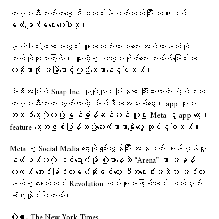
ကုမ္ပဏီဘက်ကတော့ ဒီသတင်းနဲ့ပတ်သက်ပြီး တရားဝင်
မှတ်ချက်မပေးသေးပါဘူး။
နှစ်ပေါင်းများစွာအတွင်း ဇူကာဘတ်ဟာ လူတွေ အင်တာနက်ကို
ဘယ်လိုသုံးလာကြလဲ၊ သူတို့ရဲ့ ဓလေ့စရိုက်တွေ ဘယ်လိုပြောင်းလာ
လဲဆိုတာကို အမြဲစောင့်ကြည့်လေ့လာနေခဲ့ပါတယ်။
အဲဒီအပြင် Snap Inc. လိုမျိုးလျင်မြန်စွာ ကြီးထွားလာတဲ့ ပြိုင်ဘက်
ကုမ္ပဏီတွေက ထွက်လာတဲ့ အိုင်ဒီယာအသစ်တွေ၊ app ပုံစံ
အသစ်တွေကိုလည်း မြန်မြန်ဆန်ဆန် ယူပြီး Meta ရဲ့ app တွေ၊
feature တွေအဖြစ်ပြန်တည်ဆောက်လာတာမျိုးတွေ လုပ်ခဲ့ပါတယ်။
Meta ရဲ့ Social Media တွေကို ကျော်လွန်ပြီး အနာဂတ် ခန့်မှန်းမှု
နယ်ပယ်ထဲကို ဝင်ရောက်ဖို့ ကြိုးစားနေတဲ့ “Arena” ဟာ အမှန်
တကယ် အောင်မြင်လာမယ်ဆိုရင်တော့ ဒီအပြောင်းအလဲဟာ အင်တာ
နက်ရဲ့ နောက်ထပ် Revolution တစ်ခုအဖြစ်တောင် သတ်မှတ်
ခံရနိုင်ပါတယ်။
ကိုးကား- The New York Times