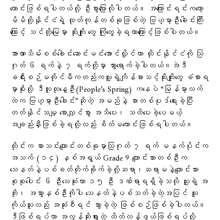
ကောင်းဖြစ်ရပါတယ်လို့ ဦးစွာပြောလိုပါတယ်။ အကြောင်းရင်းကတော့
မိမိတို့နိုင်ငံရဲ့ ထုတ်ကုန်တစ်ခုဖြစ်တဲ့ ဗြဟ္မာ့ဦးခေါင်းကြီး
ကြောင့် သင်တို့မြေမှာ ဆိုးကျိုး တွေ ကြုံတွေ့ခဲ့ရတာကြောင့်ဖြစ်ပါတယ်။
အာဏာသိမ်းစစ်ခေါင်းဆောင်းမင်းအောင်လှိုင်ဟာ ထိုင်းနိုင်ငံကို သြ
ဂုတ် ၆ ရက်နဲ့ ၇ ရက်တို့မှာ သွားရောက်ခဲ့ပါတယ်။အဲဒီ
ခရီးစဉ်မတိုင်မီကတည်းကသူ့ရဲ့ကျိန်စာသင့်ဆိုးကျိုးတွေ ခံစားရ
မှာစိုးလို့ ဒီလူထုနွေဦး(People’s Spring) ကနေပဲ “မြန်မာ့လက်
ထဲက ဗြဟ္မာ့ဦးခေါင်း”ဆိုတဲ့ အမည်နဲ့ စာတစ်ပုဒ်ရေးခဲ့ပြီး
တတ်နိုင်သမျှ စောလျှင်စွာ အသိပေး၊ သတိပေးခဲ့ပေမယ့်
အချည်းနှီးဖြစ်ခဲ့ရလို့လည်း စိတ်မကောင်းဖြစ်ရပါတယ်။
ထိုင်းက စာသင်းကျောင်းတစ်ခုမှာသြဂုတ် ၇ ရက် မနက်ပိုင်းက
အသက် (၁၄) နှစ်အရွယ် Grade 9 ကျောင်းသားတစ်ဦးက
သေနတ်နဲ့ပစ်ခတ်တိုက်ခိုက်ခဲ့လို့ဆရာ၊ဆရာမနဲ့ကျောင်းသား
စုစုပေါင်း ၆ ဦးသေဆုံးကာ ၁၅ ဦး ဒဏ်ရာရရှိခဲ့သလို သူ့ရဲ့ အ
ဘိုး၊ အဘွားနှစ်ဦးကိုပါ သေနတ်နဲ့ပစ်သတ်ခဲ့တဲ့အပြင် သူ
ကိုယ်သူလည်း အဆုံးစီရင် သွားခဲ့တဲ့ ဖြစ်စဉ်ဖြစ်ခဲ့ပါတယ်။
ဒီဖြစ်ရပ်ဟာ အလွန်ဆိုးရွားတဲ့ ထိတ်လန့်ဖွယ်ဖြစ်ရပ်လို့