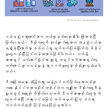
Public Service Announcement
ဝမ်းနည်းစရာကောင်းတာက ဆယ်စုနှစ်လေးခုနီးပါး ကြာလာခဲ့ပြီ
ဖြစ်ပေမယ့်၊ ဒီမိုကရေစီ အုပ်ချုပ်ရေးကာလ အနည်းငယ်သာ
ရရှိခဲ့ပြီးနောက်မှာ စစ်တပ်ရဲ့ ရက်စက်ကြမ်းကြုတ်တဲ့ ဖိနှိပ်
မှုတွေက ပိုပြီးပြင်းထန်လာတာပဲဖြစ်ပါတယ်။ လက်ရှိ
အာဏာရှင် မင်းအောင်လှိုင်ဟာ သူ့ရဲ့ အရင်စစ်အာဏာရှင်တွေ
ထက်တောင် လူမဆန်မှုနဲ့ ရာဇဝတ်မှုတွေမှာ ပိုမိုကျူးလွန်နေပါ
တယ်။
ဒီအခြေအနေမှာ အံ့ဩစရာ ဆန့်ကျင်ဘက်ဖြစ်နေတာတစ်ခု
ကတော့ နိုင်ငံတကာအသိုင်းအဝိုင်းထဲက တချို့ဟာ ဒီမိုကရေစီနဲ့
လူ့အခွင့်အရေးကို ထိခိုက်စေတဲ့အထိ ဒီစစ်အာဏာပိုင်တွေနဲ့ ထိ
တွေ့ဆက်ဆံပြီး တရားဝင်အဖြစ် အသိအမှတ် ပြုတဲ့ သံသရာ
အသစ်တစ်ခုကို ပြန်စနေကြပုံရတာပါ။