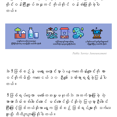
ထိုင်းဝန်ကြီးချုပ်အနုတင် ကိုယ်တိုင် ဝန်ခံပြောဆိုခဲ့ပါ
တယ်။
Public Service Announcement
အဲဒီဖြစ်စဉ်နဲ့ မရှေးမနှောင်းမှာပဲ နေ့ကလေးထိန်းကျောင်းကို ကား
ဝင်တိုက်မိလို့ ကလေးငယ် ၁၀ ဦးကျော် ဒဏ်ရာရရှိခဲ့ပြန်ပါ
တယ်။
ဒီဖြစ်ရပ်တွေဟာ မတော်တဆမှုမဟုတ်ဘဲ အထက်မှာပြောခဲ့ တဲ့
အာဏာသိမ်းစစ်ခေါင်းဆောင် မင်းအောင်လှိုင်ဆိုတဲ့ ဗြဟ္မာ့ဦးခေါင်း
ကြီးကြောင့်ဖြစ်တယ်ဆိုတာ ရှေ့က ဖြစ်စဉ် ဖြစ်ရပ်များကို သက်သေ
ထူလို့ တိတိကျကျပြောလိုပါတယ်။