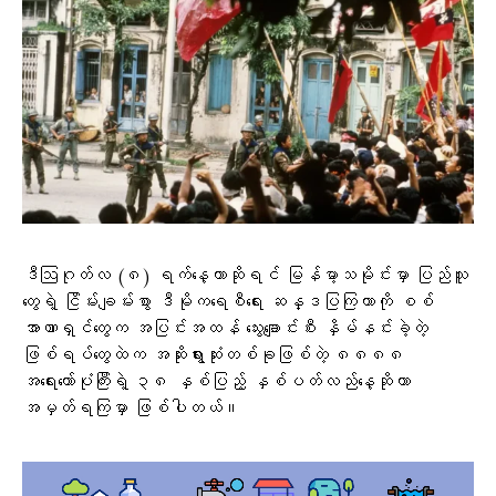
ဒီဩဂုတ်လ (၈) ရက်နေ့ဟာဆိုရင် မြန်မာ့သမိုင်းမှာ ပြည်သူ
တွေရဲ့ ငြိမ်းချမ်းစွာ ဒီမိုကရေစီရေး ဆန္ဒပြကြတာကို စစ်
အာဏာရှင်တွေက အပြင်းအထန် သွေးချောင်းစီး နှိမ်နင်းခဲ့တဲ့
ဖြစ်ရပ်တွေထဲက အဆိုးရွားဆုံးတစ်ခုဖြစ်တဲ့ ၈၈၈၈
အရေးတော်ပုံကြီးရဲ့ ၃၈ နှစ်ပြည့် နှစ်ပတ်လည်နေ့ဆိုတာ
အမှတ်ရကြမှာ ဖြစ်ပါတယ်။