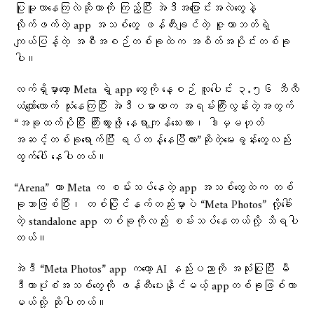
ပြုမူလာနေကြလဲဆိုတာကို ကြည့်ပြီး အဲဒီအပြောင်းအလဲတွေနဲ့
လိုက်ဖက်တဲ့ app အသစ်တွေ ဖန်တီးချင်တဲ့ ဇူကာဘတ်ရဲ့
ကျယ်ပြန့်တဲ့ အစီအစဉ်တစ်ခုထဲက အစိတ်အပိုင်းတစ်ခု
ပါ။
လက်ရှိမှာတော့ Meta ရဲ့ app တွေကို နေ့စဉ် လူပေါင်း ၃.၅၆ ဘီလီ
ယံကျော်လောက် သုံးနေကြပြီး အဲဒီပမာဏက အရမ်းကြီးလွန်းတဲ့အတွက်
“အခုထက်ပိုပြီး ကြီးထွားဖို့ နေရာကျန်သေးလား၊ ဒါမှမဟုတ်
အဆင့်တစ်ခုရောက်ပြီး ရပ်တန့်နေပြီလား”ဆိုတဲ့မေးခွန်းတွေလည်း
ထွက်‌ပေါ် နေပါတယ်။
“Arena” ဟာ Meta က စမ်းသပ်နေတဲ့ app အသစ်တွေထဲက တစ်
ခုသာဖြစ်ပြီး၊ တစ်ပြိုင်နက်တည်းမှာပဲ “Meta Photos” လို့ခေါ်
တဲ့ standalone app တစ်ခုကိုလည်း စမ်းသပ်နေတယ်လို့ သိရပါ
တယ်။
အဲဒီ “Meta Photos” app ကတော့ AI နည်းပညာကို အသုံးပြုပြီး မီ
ဒီယာပုံစံအသစ်တွေကို ဖန်တီးပေးနိုင်မယ့် appတစ်ခုဖြစ်လာ
မယ်လို့ ဆိုပါတယ်။