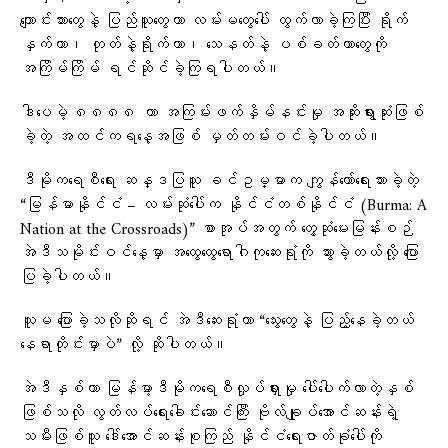
ကျောင်းသားတွေနဲ့ ပြည်သူတွေဟာ လမ်းမတွေပေါ် ထွက်လာခဲ့ကြပြီး ရိုက်
နှက်တာ၊ တုတ်နဲ့ရိုက်တာ၊ သေနတ်နဲ့ ပစ်ခတ်တာတွေကို
အကြိမ်ကြိမ် ရင်ဆိုင်ခဲ့ကြရပါတယ်။
ဒါပေမဲ့ ၈၈၈၈ ဟာ အကြမ်းဖက်နှိမ်နင်းမှု အဆိုးရွားဆုံးဖြစ်
ခဲ့တဲ့ အထင်ကရနေ့အဖြစ် မှတ်တမ်းဝင်ခဲ့ပါတယ်။
ဒီမိုကရေစီရေး ဆန္ဒပြသူ ခင်ဥမ္မာက ကျွန်တော်ရေးသားခဲ့တဲ့
“မြန်မာနိုင်ငံ – လမ်းဆုံပေါ်က နိုင်ငံတစ်နိုင်ငံ (Burma: A
Nation at the Crossroads)” စာအုပ်အတွက် တွေ့ဆုံမေးမြန်းစဉ်
အဲဒီသမိုင်းဝင်နေ့မှာ အထွေထွေရောဂါကုဆေးရုံကို သွားခဲ့တယ်လို့ ပြော
ပြခဲ့ပါတယ်။
သူမ ပြောခဲ့သလိုဆိုရင် အဲဒီဆေးရုံဟာ “သွေးတွေနဲ့ ပြည့်နေခဲ့တယ်
နေရာတိုင်းမှာပဲ” လို့ ဆိုပါတယ်။
အဲဒီနှစ်ဟာ မြန်မာ့ဒီမိုကရေစီလှုပ်ရှားမှု ပေါ်ပေါက်လာတဲ့နှစ်
ဖြစ်သလို လွတ်လပ်ရေးခေါင်းဆောင်ကြီး ဗိုလ်ချုပ်အောင်ဆန်းရဲ့
သမီးဖြစ်သူ ဒေါ်အောင်ဆန်းစုကြည် နိုင်ငံရေးဇာတ်ခုံပေါ်ကို