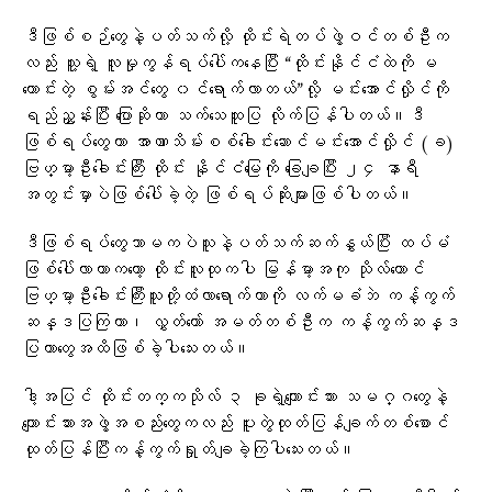
ဒီဖြစ်စဉ်တွေနဲ့ပတ်သက်လို့ ထိုင်းရဲတပ်ဖွဲ့ဝင်တစ်ဦးက
လည်း သူ့ရဲ့ လူမှုကွန်ရပ်ပေါ်ကနေပြီး “ထိုင်းနိုင်ငံထဲကို မ
ကောင်းတဲ့ စွမ်းအင်တွေ ၀င်ရောက်လာတယ်”လို့ မင်းအောင်လှိုင်ကို
ရည်ညွှန်းပြီး ပြောဆိုကာ သက်သေထူပြ လိုက်ပြန်ပါတယ်။ဒီ
ဖြစ်ရပ်တွေဟာ အာဏာသိမ်းစစ်ခေါင်းဆောင်မင်းအောင်လှိုင် (ခ)
ဗြဟ္မာ့ဦးခေါင်းကြီး ထိုင်း နိုင်ငံမြေကို ခြေချပြီး ၂၄ နာရီ
အတွင်းမှာပဲဖြစ်ပေါ်ခဲ့တဲ့ ဖြစ်ရပ်ဆိုးများဖြစ်ပါတယ်။
ဒီဖြစ်ရပ်တွေသာမကပဲသူနဲ့ပတ်သက်ဆက်နွှယ်ပြီး ထပ်မံ
ဖြစ်ပေါ်လာတာကတော့ ထိုင်းလူထုကပါ မြန်မာ့အကု သိုလ်ကောင်
ဗြဟ္မာ့ဦးခေါင်းကြီးသူတို့ထံလာရောက်တာကို လက်မခံဘဲ ကန့်ကွက်
ဆန္ဒပြကြတာ၊ လွှတ်တော် အမတ်တစ်ဦးက ကန့်ကွက်ဆန္ဒ
ပြတာတွေအထိဖြစ်ခဲ့ပါသေးတယ်။
ဒါ့အပြင် ထိုင်းတက္ကသိုလ် ၃ ခုရဲ့ကျောင်းသား သမဂ္ဂတွေနဲ့
ကျောင်းသားအဖွဲ့အစည်းတွေကလည်း ပူးတွဲထုတ်ပြန်ချက်တစ်စောင်
ထုတ်ပြန်ပြီးကန့်ကွက်ရှုတ်ချခဲ့ကြပါသေးတယ်။