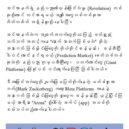
အင်တာနက်ရဲ့ နည်းပညာတော်လှန်ပြောင်းလဲမှု (Revolution) တစ်
ခုလို့တောင် တင်စားရမယ့် အချိုးအကွေ့သစ်တစ်ခုဟာ
တိတ်တဆိတ် အရှိန်ယူလို့ နေပါပြီ။
အင်တာနက်ထဲက အချက်အလက်တွေကို ငေးကြည့် ဖတ်ရှုရုံ
သက်သက် အဆင့်ကနေ “နောက် ဘာဆက်ဖြစ်မလဲ” ဆိုတဲ့
အနာဂတ် ဖြစ်နိုင်ခြေတွေကို ကိုယ်တိုင်ခန့်မှန်း၊ ဖန်တီးပြီး
ပါဝင် မောင်းနှင်ရမယ့် (Prediction Market) ခေတ်သစ်တစ်
ခုထဲကို နည်းပညာ ကုမ္ပဏီကြီးတွေ၊ ပလက်ဖောင်းတွေ (Giant
Platforms) ခြေစုံပစ် ဝင်ရောက်နေကြပြီ ဖြစ်ပါတယ်။
ဒီအပြောင်းအလဲတွေကို မျက်ခြေမပြတ်လိုက်နေတဲ့ မတ်ခ်ဇူကာ
ဘတ်(Mark Zuckerberg) ကတော့ Meta Platforms အနေနဲ့
အနာဂတ် ဖြစ်နိုင်ခြေတွေကို လူတွေက ခန့်မှန်းပြီး ယှဉ်ပြိုင်ကြ
မယ့် အာရီနာ “Arena” လို့ခေါ်တဲ့ အက်ပ် (app) အသစ်ကို
စမ်းသပ်တည်ဆောက်နေပါတယ်။