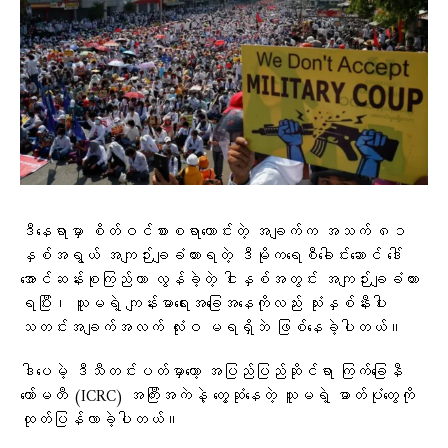
ဒီနေရာမှာ စိတ်ဝင်စားစရာကောင်းတဲ့ အချက်က အသက် ၈၁
နှစ်အရွယ် အကျဉ်းချခံထားရတဲ့ ဒီမိုကရေစီခေါင်းဆောင် ဒေါ်
အောင်ဆန်းစုကြည်ဟာ လွန်ခဲ့တဲ့ ငါးနှစ်အတွင်း အကျဉ်းချခံထား
ရပြီး၊ သူမရဲ့ ကျန်းမာရေးအခြေအနေကိုလည်း သုံးနှစ်နီးပါး
သတင်းအချက်အလက် လုံးဝ မရရှိဘဲ ဖြစ်နေခဲ့ပါတယ်။
ဒါပေမဲ့ ဒီသီတင်းပတ်မှာတော့ အပြည်ပြည်ဆိုင်ရာ ကြက်ခြေနီ
ကော်မတီ (ICRC) အကြီးအကဲနဲ့ တွေ့ဆုံနေတဲ့ သူမရဲ့ ဓာတ်ပုံတွေကို
ထုတ်ပြန်လာခဲ့ပါတယ်။