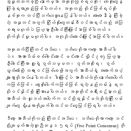
ဆွဲနှုတ်ဆက်ခဲ့ပြီး နောက်မှသာ အခုလိုဖြစ်ရပ်ဆိုး၊ ဘေးဆိုးတွေနဲ့
ကြုံခဲ့ရတာချည်းဖြစ်ပါတယ်။ အခုလည်း ထိုင်းဖြစ်ရပ်ဆိုး
နှစ်ခုက ထပ်ပြီးသက်သေထူနေပြန်ပါတယ်။ ​ကော​ဇောနီနဲ့ ကြိုခဲ့
တဲ့ အနုတင်အတွက် ဂြိုဟ်ဆိုး​တွေတန်းစီဝင်လာရင်လည်း အံသြ
စရာမဟုတ်ပဲ ဗြဟ္မာ့ဦးခေါင်းကြီး​ကြောင်သာဖြစ်ပါတယ် ။
တိုက်ဆိုင်မှုမဟုတ်ပါ။ အကုသိုလ်​ကောင်ကြောင့်သာဖြစ်ပါတယ်။
အခုဆက်ပြီးကြိုတင်အသိပေး၊ သတိပေးလိုတာကတော့ အာဆီယံပါ
ပဲ။ အာဏာသိမ်းစစ်ခေါင်းဆောင် မင်းအောင် လှိုင် (ခ) ဗြဟ္မာ့
ဦးခေါင်းကြီးဟာ သူ့ရဲ့ ဇွတ်သမ္မတ၊ ဇွတ်အစိုးရ၊ ဇွတ်
လွှတ်တော်တို့ တရားဝင်ဖြစ်စေဖို့အတွက် အာဆီယံရဲ့ အထောက်အပံ့
များစွာလိုအပ်နေပါတယ်။ ဒါကြောင့်ပဲ အာဆီယံထဲကို နောက်ဖေးပေါက်
ကဖြစ်ဖြစ်၊ ခွေးတိုးပေါက်ကဖြစ်ဖြစ် ရတဲ့နည်းလမ်းနဲ့ ရသ
လိုဝင်နိုင်ဖို့ ကြိုးစားနေပါတယ်။ အခုထိုင်းခရီးစဉ်မှာလည်း
အာဆီယံ ထဲ သူဘယ်အပေါက်က ဝင်လို့ရနိုင်မလဲဆိုတဲ့ကြိုးပမ်း
ချက်တွေ ရှိနေတာကိုမျက်ဝါးထင်ထင်တွေ့မြင်ကြရပါ တယ်။
ဒီတော့ အာဆီယံကိုလည်း ကြိုတင်အသိပေး၊ သတိပေးလိုတာကတော့ သင်
တို့ချမှတ်ထားတဲ့တူညီဆန္ဒ ၅ရပ် (Five Point Consensus) ကို