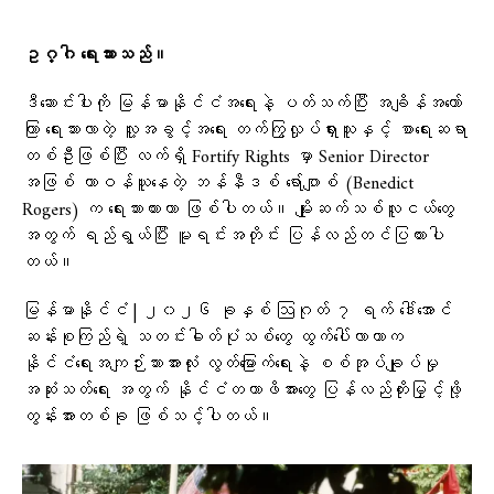
ဥဂ္ဂါ ရေးသားသည်။
ဒီဆောင်းပါးကို မြန်မာနိုင်ငံအရေးနဲ့ ပတ်သက်ပြီး အချိန်အတော်
ကြာ ရေးသားလာတဲ့ လူ့အခွင့်အရေး တက်ကြွလှုပ်ရှားသူနှင့် စာရေးဆရာ
တစ်ဦးဖြစ်ပြီး လက်ရှိ Fortify Rights မှာ Senior Director
အဖြစ် တာဝန်ယူနေတဲ့ ဘန်နီဒစ် ရော်ဂျာစ် (Benedict
Rogers) က ရေးသားထားတာ ဖြစ်ပါတယ်။ မျိုးဆက်သစ်လူငယ်တွေ
အတွက် ရည်ရွယ်ပြီး မူရင်းအတိုင်း ပြန်လည်တင်ပြထားပါ
တယ်။
မြန်မာနိုင်ငံ | ၂၀၂၆ ခုနှစ် ဩဂုတ် ၇ ရက် ဒေါ်အောင်
ဆန်းစုကြည်ရဲ့ သတင်းဓါတ်ပုံသစ်တွေ ထွက်ပေါ်လာတာက
နိုင်ငံရေးအကျဉ်းသားအားလုံး လွတ်မြောက်ရေးနဲ့ စစ်အုပ်ချုပ်မှု
အဆုံးသတ်ရေး အတွက် နိုင်ငံတကာဖိအားတွေ ပြန်လည်တိုးမြှင့်ဖို့
တွန်းအားတစ်ခု ဖြစ်သင့်ပါတယ်။