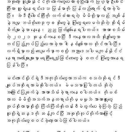
အခုတော့ သူများနိုင်ငံကို သောကတွေပေးထားခဲ့ပြီးနောက် ဗြဟ္မာ့ဦးခေါင်း
ကြီးဟာ သူ့ရဲ့နေရင်းဒေသ မြန်မာကို ပြန်လည်ရောက် ရှိလာခဲ့ပါ
ပြီ။ အဲဒီဦးခေါင်းကြီးကို လက်ခံထားရတဲ့ မိမိတို့မှာလည်း အချိန်
နဲ့အမျှ ဘယ်လိုဘေးဒုက္ခ ဆိုးတွေနဲ့ ကြုံတွေ့ရလေမလဲဆိုတဲ့ စိုးရိမ်
စိတ်များနဲ့သာ နေ့နေ့၊ ညည ဖြတ်ကျော်နေရပါတယ်။ အာဏာစသိမ်း
တဲ့ ၂၀၂၁ ခုနှစ်ကနေစပြီး ဒီကနေ့ကာလအထိ ဆိုးကျိုးတွေသာ
တင်းပြည့်ကျပ်ပြည့်ပေးလာခဲ့တာ ငါးနှစ်ကျော်ကာလ တိုင်လာပါပြီ။
လက်ရှိမှာလည်း လေးမျက်နှာကစလို့ အညာ​ဒေသပါမကျန်နိုင်ငံ
နေရာအတော်များများမှာ ရေကြီးရေလျှံခြင်းဘေးတွေနဲ့ စတင် ကြုံတွေ့လာနေရ
ပြန်ပါပြီ။
မင်းအောင်လှိုင်ရဲ့ဒီအကုသိုလ်တွေဟာဘယ်က စသလဲဆိုရင်ဒီ
ချုပ်အစိုးရဟာမဲခိုးပါတယ်။ မဲမသမာပြုပါတယ် ဆိုတဲ့
အကြောင်းပြချက်နဲ့ အာဏာသိမ်းခဲ့ရာကနေစပါတယ်။ ကိုဗစ်
ကာလ မိမိတို့အသက်အန္တရာယ်ကိုမှမမှုဘဲ အာဏာရူးတွေ
အုပ်စိုးလာမှာစိုးလို့ ကြိတ်ကြိတ်တိုးတန်းစီမဲထွက်ပေးခဲ့ကြတဲ့ ပြည်
သူတို့ရဲ့ဆန္ဒကို ဆန့်ကျင်ပြီး အခုလိုလုပ်လိုက်တာကြောင့်
အကုသိုလ်တွေစဝင်ခဲ့တော့တာပဲဖြစ်ပါတယ်။