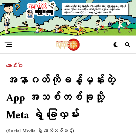
ဆောင်းပါး
အနာဂတ်ကိုခန့်မှန်းတဲ့
App အသစ်တစ်ခုသို့
Meta ရဲ့ ခြေလှမ်း
(Social Media ရဲ့ နောက်တစ်ဆင့်)