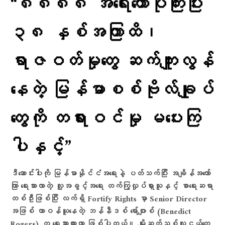
“၈၈၈၈ အရေးတော်ပုံကြီးပြီး
၃၈ နှစ်အကြာထိ၊
ရာဇဝတ်မှုတွေ ဆက်ကျူးလွန်
နေတဲ့ မြန်မာစစ်ဗိုလ်ချုပ်
တွေကို တရားဝင်မှု မပေးကြ
ပါနှင့်”
ဒီဆောင်းပါးကို မြန်မာနိုင်ငံအရေးနဲ့ ပတ်သက်ပြီး အချိန်အတော်
ကြာ ရေးသားလာတဲ့ လူ့အခွင့်အရေး တက်ကြွလှုပ်ရှားသူနှင့် စာရေးဆရာ
တစ်ဦးဖြစ်ပြီး လက်ရှိ Fortify Rights မှာ Senior Director
အဖြစ် တာဝန်ယူနေတဲ့ ဘန်နီဒစ် ရော်ဂျာစ် (Benedict
Rogers) က ရေးသားထားတာ ဖြစ်ပါတယ်။ မျိုးဆက်သစ်လူငယ်တွေ