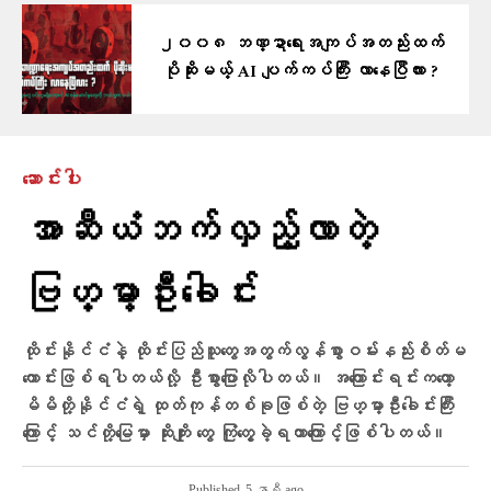
၂၀၀၈ ဘဏ္ဍာရေးအကျပ်အတည်းထက်
ပိုဆိုးမယ့် AI ပျက်ကပ်ကြီး လာနေပြီလား ?
ဆောင်းပါး
အာဆီယံဘက်လှည့်လာတဲ့
ဗြဟ္မာ့ဦးခေါင်း
ထိုင်းနိုင်ငံနဲ့ ထိုင်းပြည်သူတွေအတွက်လွန်စွာဝမ်းနည်းစိတ်မ
ကောင်းဖြစ်ရပါတယ်လို့ ဦးစွာပြောလိုပါတယ်။ အကြောင်းရင်းကတော့
မိမိတို့နိုင်ငံရဲ့ ထုတ်ကုန်တစ်ခုဖြစ်တဲ့ ဗြဟ္မာ့ဦးခေါင်းကြီး
ကြောင့် သင်တို့မြေမှာ ဆိုးကျိုး တွေ ကြုံတွေ့ခဲ့ရတာကြောင့်ဖြစ်ပါတယ်။
Published
5 နာရီ ago