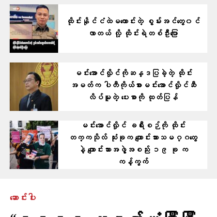
ထိုင်းနိုင်ငံထဲမကောင်းတဲ့ စွမ်းအင်တွေ၀င်
လာတယ် လို့ ထိုင်းရဲတစ်ဦး​​ပြော
မင်းအောင်လှိုင်ကိုဆန္ဒပြခဲ့တဲ့ ထိုင်း
အမတ်က ပါတီကိုယ်စားမင်းအောင်လှိုင်ဆီ
လိပ်မူတဲ့ ပေးစာကို ထုတ်ပြန်
မင်းအောင်လှိုင် ခရီးစဉ်ကို ထိုင်း
တက္ကသိုလ် သုံးခုက ကျောင်းသားသမဂ္ဂတွေ
နဲ့ ကျောင်းသားအဖွဲ့အစည်း ၁၉ ခု က
ကန့်ကွက်
ဆောင်းပါး