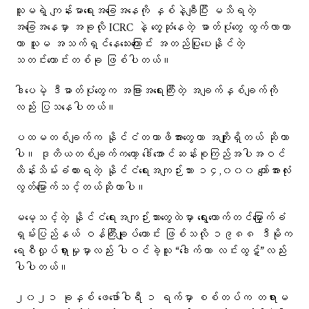
သူမရဲ့ ကျန်းမာရေးအခြေအနေကို နှစ်နဲ့ချီပြီး မသိရတဲ့
အခြေအနေမှာ အခုလို ICRC နဲ့ တွေ့ဆုံနေတဲ့ ဓာတ်ပုံတွေ ထွက်လာတာ
ဟာ သူမ အသက်ရှင်နေသေးကြောင်း အတည်ပြုပေးနိုင်တဲ့
သတင်းကောင်းတစ်ခု ဖြစ်ပါတယ်။
ဒါပေမဲ့ ဒီဓာတ်ပုံတွေက အခြားအရေးကြီးတဲ့ အချက်နှစ်ချက်ကို
လည်း ပြသနေပါတယ်။
ပထမတစ်ချက်က နိုင်ငံတကာဖိအားတွေဟာ အကျိုးရှိတယ် ဆိုတာ
ပါ။ ဒုတိယတစ်ချက်ကတော့ ဒေါ်အောင်ဆန်းစုကြည်အပါအဝင်
ထိန်းသိမ်းခံထားရတဲ့ နိုင်ငံရေးအကျဉ်းသား ၁၄,၀၀၀ ကျော်အားလုံး
လွတ်မြောက်သင့်တယ်ဆိုတာပါ။
မမေ့သင့်တဲ့ နိုင်ငံရေးအကျဉ်းသားတွေထဲမှာ ရွေးကောက်တင်မြှောက်ခံ
ရှမ်းပြည်နယ် ဝန်ကြီးချုပ်ဟောင်း ဖြစ်သလို ၁၉၈၈ ဒီမိုက
ရေစီလှုပ်ရှားမှုမှာလည်း ပါဝင်ခဲ့သူ “ဒေါက်တာ လင်းထွဋ်”လည်း
ပါပါတယ်။
၂၀၂၁ ခုနှစ် ဖေဖော်ဝါရီ ၁ ရက်မှာ စစ်တပ်က တရားမ