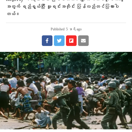
အတွက် ရည်ရွယ်ပြီး မူရင်းအတိုင်း ပြန်လည်တင်ပြထားပါ
တယ်။
Published
5 နာရီ ago