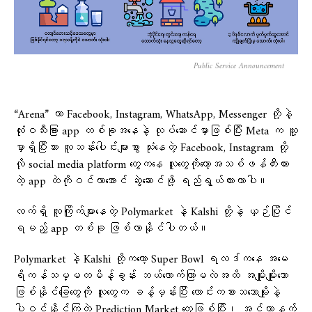
Public Service Announcement
“Arena” ဟာ Facebook, Instagram, WhatsApp, Messenger တို့နဲ့
လုံးဝသီးခြား app တစ်ခုအနေနဲ့ လုပ်ဆောင်မှာဖြစ်ပြီး Meta က သူ့
မှာရှိပြီးသား လူသန်းပေါင်းများစွာ သုံးနေတဲ့ Facebook, Instagram တို့
လို social media platform တွေကနေ လူတွေကိုတော့အသစ်ဖန်တီးထား
တဲ့ app ထဲကိုဝင်လာအောင် ဆွဲဆောင်ဖို့ ရည်ရွယ်ထားတာပါ။
လက်ရှိ လူကြိုက်များနေတဲ့ Polymarket နဲ့ Kalshi တို့နဲ့ ယှဉ်ပြိုင်
ရမည့် app တစ်ခု ဖြစ်လာနိုင်ပါတယ်။
Polymarket နဲ့ Kalshi တို့ကတော့ Super Bowl ရလဒ်ကနေ အမေ
ရိကန်သမ္မတမိန့်ခွန်း ဘယ်လောက်ကြာမလဲအထိ အမျိုးမျိုးသော
ဖြစ်နိုင်ခြေ‌တွေကို လူတွေက ခန့်မှန်းပြီး လောင်းကစားသဘောမျိုးနဲ့
ပါဝင်နိုင်ကြတဲ့ Prediction Market တွေဖြစ်ပြီး၊ အင်တာနက်