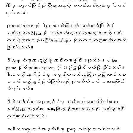
ပေါ်မှာ အလျင်မြန်ဆုံး ကြီးထွားလာနေတဲ့ ပလက်ဖောင်းတွေထဲမှာ ပါဝင်
နေပါတယ်။
ဇူကာဘတ်ကလည်း ဒီခေတ်ရေစီးကြောင်းကို သတိထားမိပြီး အဲဒီ
နယ်ပယ်ထဲ Meta ကို ဝင်ရောက်စေချင်တဲ့အတွက် အဖွဲ့ငယ်
တစ်ဖွဲ့ကိုတာဝန်ပေးပြီး“Arena”app ကိုစတင် တည်ဆောက်နေတာဘဲ
ဖြစ်ပါတယ်။
ဒီ App ထဲမှာတော့ ငွေကြေးနဲ့ လောင်းကစားခြင်းမဟုတ်ဘဲ၊ video
game ပုံစံ points system ကို အသုံးပြုနိုင်မယ်လို့ ဆိုပါတယ်။
ဒါပေမယ့် နောက်ပိုင်းမှာ အမှန်တကယ် ငွေကြေးအသုံးပြု လောင်းကစား
စနစ် ထည့်သွင်းနိုင်ခြေကိုလည်း လုံးဝပိတ်ပင် မထားသေးကြောင်း
သိရပါတယ်။
ဒီစီမံကိန်းက အခုအချိန်မှာ စမ်းသပ်အဆင့်ပဲရှိသေးပေ
မယ့်Metaအတွက်တော့ အရေးကြီးတဲ့ ဦးစားပေးတစ်ခုလို သတ်မှတ်ပြီး
လုပ်ဆောင်နေပါတယ်။
အဓိကကတော့ အင်တာနက်ပေါ်မှာ လူတွေ ဘယ်လိုအသစ်အသစ်