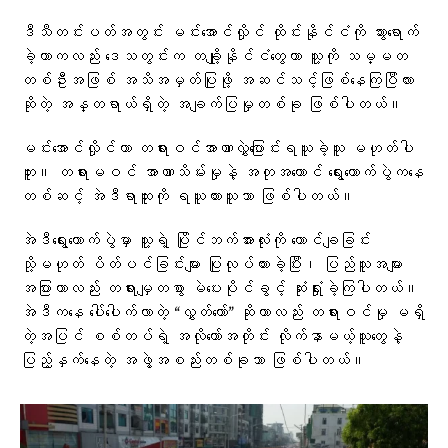
ဒီသီတင်းပတ်အတွင်း မင်းအောင်လှိုင် ထိုင်းနိုင်ငံကို သွားရောက်
ခဲ့တာကလည်း ဒေသတွင်းက တချို့နိုင်ငံတွေဟာ သူ့ကို သမ္မတ
တစ်ဦးအဖြစ် အသိအမှတ်ပြုဖို့ အဆင်သင့်ဖြစ်နေကြပြီလား
ဆိုတဲ့ အန္တရာယ်ရှိတဲ့ အချက်ပြမှုတစ်ခု ဖြစ်ပါတယ်။
မင်းအောင်လှိုင်ဟာ တရားဝင်အာဏာလွှဲပြောင်းရယူခဲ့သူ မဟုတ်ပါ
ဘူး။ တရားမဝင် အာဏာသိမ်းမှုနဲ့ အတုအယောင် ရွေးကောက်ပွဲကနေ
တစ်ဆင့် အဲဒီရာထူးကို ရယူထားသူသာ ဖြစ်ပါတယ်။
အဲဒီရွေးကောက်ပွဲမှာ သူ့ရဲ့ ပြိုင်ဘက်အားလုံးကို ထောင်ချခြင်း
သို့မဟုတ် ပိတ်ပင်ခြင်းများ ပြုလုပ်ထားခဲ့ပြီး၊ ပြည်သူအများ
အပြားဟာလည်း တရားမျှတစွာ မဲပေးပိုင်ခွင့် ဆုံးရှုံးခဲ့ကြပါတယ်။
အဲဒီကနေ ပေါ်ပေါက်လာတဲ့ “လွှတ်တော်” ဆိုတာလည်း တရားဝင်မှု မရှိ
တဲ့အပြင် စစ်တပ်ရဲ့ အလိုတော်အတိုင်း လိုက်နာမယ့်သူတွေနဲ့
ပြည့်နှက်နေတဲ့ အဖွဲ့အစည်းတစ်ခုသာ ဖြစ်ပါတယ်။