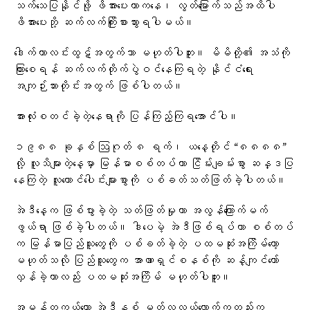
သက်သေပြနိုင်ဖို့ ဖိအားပေးတာကနေ၊ လွတ်မြောက်သည်အထိပါ
ဖိအားပေးဘို့ ဆက်လက်ကြိုးစားသွားရပါမယ်။
ဒေါက်တာလင်းထွဋ်အတွက်သာ မဟုတ်ပါဘူး။ မိမိတို့၏ အသံကို
ကြားစေရန် ဆက်လက်တိုက်ပွဲဝင်နေကြရတဲ့ နိုင်ငံရေး
အကျဉ်းသားတိုင်းအတွက် ဖြစ်ပါတယ်။
အားလုံးစတင်ခဲ့တဲ့နေရာကို ပြန်ကြည့်ကြရအောင်ပါ။
၁၉၈၈ ခုနှစ် ဩဂုတ် ၈ ရက်၊ ယနေ့တိုင် “၈၈၈၈”
လို့ လူသိများတဲ့နေ့မှာ မြန်မာစစ်တပ်ဟာ ငြိမ်းချမ်းစွာ ဆန္ဒပြ
နေကြတဲ့ လူထောင်ပေါင်းများစွာကို ပစ်ခတ်သတ်ဖြတ်ခဲ့ပါတယ်။
အဲဒီနေ့က ဖြစ်ပွားခဲ့တဲ့ သတ်ဖြတ်မှုဟာ အလွန်ကြောက်မက်
ဖွယ်ရာ ဖြစ်ခဲ့ပါတယ်။ ဒါပေမဲ့ အဲဒီဖြစ်ရပ်ဟာ စစ်တပ်
က မြန်မာပြည်သူတွေကို ပစ်ခတ်ခဲ့တဲ့ ပထမဆုံးအကြိမ်တော့
မဟုတ်သလို ပြည်သူတွေက အာဏာရှင်စနစ်ကို ဆန့်ကျင်တော်
လှန်ခဲ့တာလည်း ပထမဆုံးအကြိမ် မဟုတ်ပါဘူး။
အမှန်တကယ်တော့ အဲဒီနှစ် မတ်လလယ်လောက်ကတည်းက