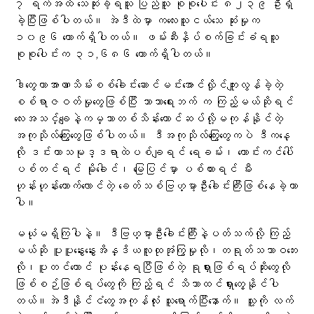
၇ ရက်အထိ သေဆုံးခဲ့ရသူ ပြည်သူ စုစုပေါင်း ၈၂၃၉ ဦးရှိ
ခဲ့ပြီးဖြစ်ပါတယ်။ အဲဒီထဲမှာ ကလေးသူငယ်သေ ဆုံးမှုက
၁၀၉၆ ယောက်ရှိပါတယ်။ ဖမ်းဆီးနှိပ်စက်ခြင်းခံရသူ
စုစုပေါင်းက ၃၁,၆၈၆ ယောက်ရှိပါတယ်။
ဒါတွေဟာအာဏာသိမ်းစစ်ခေါင်းဆောင်မင်းအောင်လှိုင်ကျူးလွန်ခဲ့တဲ့
စစ်ရာဇဝတ်မှုတွေဖြစ်ပြီး ဘာသာရေးဘက် က ကြည့်မယ်ဆိုရင်
လေးအသ‌င်္ချေနဲ့ကမ္ဘာတစ်သိန်းတောင်ဆပ်လို့မကုန်နိုင်တဲ့
အကုသိုလ်ကြွေးတွေဖြစ်ပါတယ်။ ဒီအကုသိုလ်ကြွေးတွေကပဲ ဒီကနေ့
လို ဒင်းဟာသမုဒ္ဒရာထဲပစ်ချရင် ရေခမ်း၊ ကောင်းကင်ပေါ်
ပစ်တင်ရင် မိုးခေါင်၊ မြေပြင်မှာ ပစ်ထားရင် မီး
ဟုန်းဟုန်းတောက်လောင်တဲ့ ခေတ်သစ်ဗြဟ္မာ့ဦးခေါင်းကြီးဖြစ်နေခဲ့တာ
ပါ။
မယုံမရှိကြပါနဲ့။ ဒီဗြဟ္မာ့ဦးခေါင်းကြီးနဲ့ပတ်သက်လို့ ကြည့်
မယ်ဆို ပူပူနွေးနွေးအိန္ဒိယလူထုအုံကြွမှုလို၊တရုတ်သဘာဝဘေး
လို၊ပူတင်တောင် ပုန်းနေရပြီဖြစ်တဲ့ ရုရှားဖြစ်ရပ်ဆိုးတွေလို
ဖြစ်စဉ်ဖြစ်ရပ်တွေကို ကြည့်ရင် သိသာထင်ရှားတွေ့နိုင်ပါ
တယ်။အဲဒီနိုင်ငံတွေအကုန်လုံး သူရောက်ပြီးနောက်။ သူ့ကို လက်