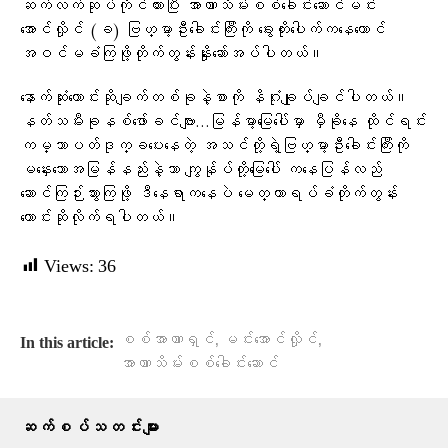
ဆက်လက်ဆုပ်ကိုင်ထားပြီး အာဏာသိမ်းစစ်ခေါင်းဆောင်မင်း
အောင်လှိုင် (ခ) ဗြဟ္မာ့ဦးခေါင်းကြီးကို ခွေးတိုးပေါက်ကနေတောင်
အဝင်မခံကြဖို့တိုက်တွန်းနှိုးဆော်အပ်ပါတယ်။
နောက်ဆုံးတောင်းဆိုချက်တစ်ခုနဲ့စာကို နိဂုံးချုပ်ချင်ပါတယ်။
နတ်သမီးခုနစ်ဖော်ခင်ဗျား…မြန်မာ့မြေပေါ်မှာ မှီခိုနေ ထိုင်ရင်း
ကမ္ဘာပတ်ဒုက္ခပေးနေတဲ့ အသင်တို့ရဲ့ဗြဟ္မာ့ဦးခေါင်းကြီးကို
မနှေးသောအမြန်နည်းနဲ့သာ ကျွန်ုပ်တို့မြေပေါ် ကနေပြန်လည်
ဆောင်ကြဉ်းသွားကြဖို့ ဒီနေရာကနေပဲ မေတ္တာရပ်ခံတိုက်တွန်း
တောင်းဆိုလိုက်ရပါတယ်။
Views:
36
,
,
စစ်အာဏာရှင်
မင်းအောင်လှိုင်
In this article:
အာဏာသိမ်းစစ်ခေါင်းဆောင်
ဆက်စပ်သတင်းများ