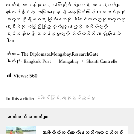
ရောက်တဲ့ တာဝန်ယူမှုနဲ့ ယုံကြည်စိတ်ချရတဲ့ အာမခံချက်မျိုး၊
မျှော်လင့်နိုင်တဲ့ အခြေအနေမှာ ရှိမနေခြင်းကြောင့် ဒေသတစ်ခုလုံး
အတွက် စိုးရိမ်စရာ ဖြစ်နေသလို မဲခေါင်ဟာလည်းလူသားတွေကသူ့
ရေစီးထဲကို တဖြည်းဖြည်း တိုက်ကျွေး နေကြတဲ့ အဆိပ်တွေကို
ရပ်တန့်ပေးဖို့ တာဝန်ယူမှုတွေကို တိတ်တဆိတ် စောင့်မျှော်နေဆဲ
ပါ။
ကိုးကား – The Diplomate,Mongabay,ResearchGate
ဓါတ်ပုံ- Bangkok Post ၊ Mongabay ၊ Shanti Cantrelle
Views:
560
,
မဲခေါင်မြစ်
ရေထုညစ်ညမ်းမှု
In this article:
ဆက်စပ်သတင်းများ
တာချီလိတ်တွင်ပျောက်​နေသည့်ကလေးငယ်တစ်