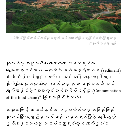
မဲ​​ခေါင်မြစ်အဆိပ်သင့်မှုအတွက် အဓိက​ထောက်ကြစရာဖြစ်လာတဲ့ ​​မြေရှားသတ္
ထုတူး​ဖော်တဲ့​နေရာအချို့
သုတေသီတွေ အထူးသတိပေးထားတာကတော့ အန္တရာယ်ဟာ
ရေမျက်နှာပြင်မှာပဲ မဟုတ်ဘဲ မြစ်အနည်အနှစ် (sediment)
ထဲထိ စိမ့်ဝင်သွားနိုင်တာပါ။ အဲဒီအခြေအနေကနေငါးတွေ၊
စိုက်ပျိုးရေးထုတ်ကုန်တွေ၊နောက်ဆုံးမှာ လူသား စားသုံးမှုအထိ ဝင်
ရောက်လာနိုင်တဲ့ “အစာကွင်းဆက်အဆိပ်သင့်မှု (Contamination
of the food chain)” ဖြစ်လာနိုင်ပါတယ်။
အထူးသဖြင့် အာဆင်းနစ်ဟာ ခန္ဓာကိုယ်ထဲမှာ တဖြည်းဖြည်း
စုဆောင်းပြီး ရေရှည်မှာ ကင်ဆာလို အန္တရာယ်ကြီးတဲ့ ရောဂါတွေကို
ဖြစ်စေနိုင်တယ်လို့ သိပ္ပံပညာရှင်တွေက ထောက်ပြထားပါ