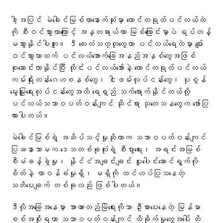
ဒါ့အပြင် မဲခေါင်မြစ်ဟာနောက်ဆုံးမှာ တောင်တရုတ်ပင်လယ်ထဲ
ကို စီးဝင်သွားတာကြောင့် အန္တရာယ်ဟာ မြစ်ကြောင်းမှာပဲ ရပ်တန့်
မသွားနိုင်ပါဘူး။ ဒီ လေးလံသတ္တုတွေဟာ ပင်လယ်ရေထဲမှာ ပျော်
ဝင်သွားတာထက် ပင်လယ်အောက်ခြေအနည်အနှစ်တွေအဖြစ်
စုဆောင်းလာနိုင်ပြီး ထိုင်းပင်လယ်အော်နဲ့ တောင်တရုတ်ပင်လယ်
ကမ်းရိုးတန်းဂေဟစနစ်တွေ၊ ငါးဖမ်းလုပ်ငန်းတွေ၊ ပုစွန်
မွေးမြူရေးလုပ်ငန်းတွေအထိ ရေရှည် သက်ရောက်နိုင်တယ်လို့
ပင်လယ်သဘာဝပတ်ဝန်းကျင် ဆိုင်ရာ သုတေသနတွေက ဖော်ပြ
ထားပါတယ်။
မဲခေါင်မြစ်ရဲ့ အဆိပ်သင့်မှုဆိုတာက သဘာဝပတ်ဝန်းကျင်
ပြဿနာသာမက ဒေသတစ်ခုလုံးရဲ့ စီးပွားရေး၊ အရင်းအမြစ်
စီမံခန့်ခွဲမှု၊ နိုင်ငံအချင်းချင်း ပူးပေါင်းဆောင်ရွက်လို
စိတ်နဲ့ တာဝန်ခံမှုရှိ၊ မရှိကို ထင်ဟပ်ပြသနေတဲ့
သတိပေးချက် တစ်ခုလည်း ဖြစ်ပါတယ်။
ဒီလိုအခြေအနေမှာ အာဏာတည်မြဲရေးကိုသာ ဦးစားပေးနေတဲ့ မြန်မာ
စစ်အစိုးရဟာ သဘာဝပတ်ဝန်းကျင် ထိခိုက်မှုတွေအပေါ် ထိ