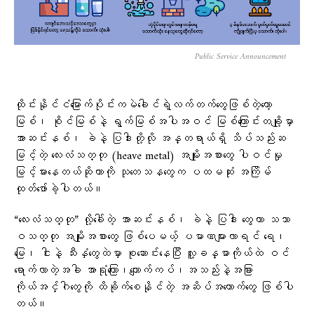
Public Service Announcement
ထိုင်းနိုင်ငံမြောက်ပိုင်းကမဲခေါင်ရဲ့လက်တက်တွေဖြစ်တဲ့ကော့
မြစ်၊ စိုင်မြစ်နဲ့ ရွက်မြစ်အပါအဝင် မြစ်ကြောင်းတချို့မှာ
အာဆင်းနစ်၊ ခဲနဲ့ ပြဒါးတို့လို အန္တရာယ်ရှိ သိပ်သည်းဆ
မြင့်တဲ့ လေးလံသတ္တု (heave metal) အမျိုးအစားတွေ ပါဝင်မှု
မြင့်မားနေတယ်ဆိုတာကို သုတေသနတွေက ပထမဆုံး အကြိမ်
ထုတ်ဖော်ခဲ့ပါတယ်။
“လေးလံသတ္တု” လို့ခေါ်တဲ့ အာဆင်းနစ်၊ ခဲနဲ့ ပြဒါး တွေဟာ သဘာ
ဝသတ္တု အမျိုးအစားတွေ ဖြစ်ပေမယ့် ပမာဏများလာရင် ရေ၊
မြေ၊ ငါးနဲ့ သီးနှံတွေထဲမှာ စုဆောင်းနေပြီး လူ့ခန္ဓာကိုယ်ထဲ ဝင်
ရောက်လာတဲ့အခါ အာရုံကြော၊ကျောက်ကပ်၊အသည်းနဲ့အခြား
ကိုယ်အင်္ဂါတွေကို ထိခိုက်စေနိုင်တဲ့ အဆိပ်အတောက်တွေ ဖြစ်ပါ
တယ်။