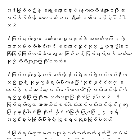
အဲဒီဖြစ်စဉ်နဲ့ မရှေးမနှောင်းမှာပဲ နေ့ကလေးထိန်းကျောင်းကို ကား
ဝင်တိုက်မိလို့ ကလေးငယ် ၁၀ ဦးကျော် ဒဏ်ရာရရှိခဲ့ပြန်ပါ
တယ်။
ဒီဖြစ်ရပ်တွေဟာ မတော်တဆမှုမဟုတ်ဘဲ အထက်မှာပြောခဲ့ တဲ့
အာဏာသိမ်းစစ်ခေါင်းဆောင် မင်းအောင်လှိုင်ဆိုတဲ့ ဗြဟ္မာ့ဦးခေါင်း
ကြီးကြောင့်ဖြစ်တယ်ဆိုတာ ရှေ့က ဖြစ်စဉ် ဖြစ်ရပ်များကို သက်သေ
ထူလို့ တိတိကျကျပြောလိုပါတယ်။
ဒီဖြစ်စဉ်တွေနဲ့ပတ်သက်လို့ ထိုင်းရဲတပ်ဖွဲ့ဝင်တစ်ဦးက
လည်း သူ့ရဲ့ လူမှုကွန်ရပ်ပေါ်ကနေပြီး “ထိုင်းနိုင်ငံထဲကို မ
ကောင်းတဲ့ စွမ်းအင်တွေ ၀င်ရောက်လာတယ်”လို့ မင်းအောင်လှိုင်ကို
ရည်ညွှန်းပြီး ပြောဆိုကာ သက်သေထူပြ လိုက်ပြန်ပါတယ်။ဒီ
ဖြစ်ရပ်တွေဟာ အာဏာသိမ်းစစ်ခေါင်းဆောင်မင်းအောင်လှိုင် (ခ)
ဗြဟ္မာ့ဦးခေါင်းကြီး ထိုင်း နိုင်ငံမြေကို ခြေချပြီး ၂၄ နာရီ
အတွင်းမှာပဲဖြစ်ပေါ်ခဲ့တဲ့ ဖြစ်ရပ်ဆိုးများဖြစ်ပါတယ်။
ဒီဖြစ်ရပ်တွေသာမကပဲသူနဲ့ပတ်သက်ဆက်နွှယ်ပြီး ထပ်မံ