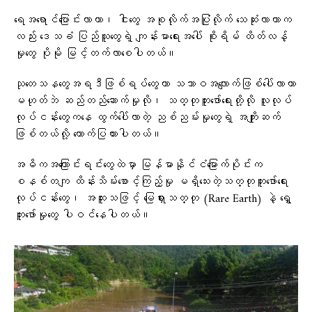
ရေအရောင်ပြောင်းလာတာ၊ ငါးတွေ အစုလိုက်အပြုံလိုက် သေဆုံးလာတာက
လည်း ဒေသခံ ပြည်သူတွေရဲ့ ကျန်းမာရေးအပေါ် စိုးရိမ် ထိတ်လန့်
မှုတွေ ပိုမို မြင့်တက်လာ‌စေပါတယ်။
သုတေသနတွေအရဒီဖြစ်ရပ်တွေဟာ သဘာဝအလျောက်ဖြစ်ပေါ်လာတာ
မဟုတ်ဘဲ ဆည်တည်ဆောက်မှုလို၊ သတ္တုတူးဖော်ရေးတို့လို လူလုပ်
လုပ်ငန်းတွေကနေ ထွက်ပေါ်လာတဲ့ ညစ်ညမ်းမှုတွေရဲ့ အကျိုးဆက်
ဖြစ်တယ်လို့ ထောက်ပြထားပါတယ်။
အဓိကအကြောင်းရင်းတွေထဲမှာ မြန်မာနိုင်ငံမြောက်ပိုင်းက
စနစ်တကျ ထိန်းသိမ်းစောင့်ကြည့်မှု မရှိသေးတဲ့သတ္တုတူးဖော်ရေး
လုပ်ငန်းတွေ၊ အထူးသဖြင့် မြေရှားသတ္တု (Rare Earth) နဲ့ ရွှေ
တူးဖော်မှုတွေ ပါဝင်နေပါတယ်။