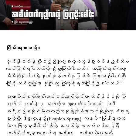
ငြိမ်း ရေးသားသည်။
ထိုင်းနိုင်ငံနဲ့ ထိုင်းပြည်သူတွေအတွက်လွန်စွာဝမ်းနည်းစိတ်မ
ကောင်းဖြစ်ရပါတယ်လို့ ဦးစွာပြောလိုပါတယ်။ အကြောင်းရင်းကတော့
မိမိတို့နိုင်ငံရဲ့ ထုတ်ကုန်တစ်ခုဖြစ်တဲ့ ဗြဟ္မာ့ဦးခေါင်းကြီး
ကြောင့် သင်တို့မြေမှာ ဆိုးကျိုး တွေ ကြုံတွေ့ခဲ့ရတာကြောင့်ဖြစ်ပါတယ်။
အာဏာသိမ်းစစ်ခေါင်းဆောင်းမင်းအောင်လှိုင်ဟာ ထိုင်းနိုင်ငံကို သြ
ဂုတ် ၆ ရက်နဲ့ ၇ ရက်တို့မှာ သွားရောက်ခဲ့ပါတယ်။အဲဒီ
ခရီးစဉ်မတိုင်မီကတည်းကသူ့ရဲ့ကျိန်စာသင့်ဆိုးကျိုးတွေ ခံစားရ
မှာစိုးလို့ ဒီလူထုနွေဦး(People’s Spring) ကနေပဲ “မြန်မာ့လက်
ထဲက ဗြဟ္မာ့ဦးခေါင်း”ဆိုတဲ့ အမည်နဲ့ စာတစ်ပုဒ်ရေးခဲ့ပြီး
တတ်နိုင်သမျှ စောလျှင်စွာ အသိပေး၊ သတိပေးခဲ့ပေမယ့်