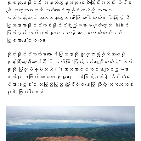
စုစည်းနေနိုင်ပြီး အနည်တွေနဲ့အတူ ရေစီးကြောင်းအတိုင်း မိုင်ရာ
ချီ အကွာအဝေးအထိ သယ်ဆောင်သွားနိုင်တယ်လို့ သဘာဝ
ပတ်ဝန်းကျင် သုတေသနတွေက ဖော်ပြ ထားပါတယ်။ ဒါကြောင့် ဒီ
ပြဿနာဟာနိုင်ငံတစ်နိုင်ငံရဲ့ပြဿနာမဟုတ်တော့ဘဲ မဲခေါင်
မြစ်ဝှမ်း တစ်ခုလုံး မျှဝေရမယ့် အန္တရာယ်တစ်ရပ်
ဖြစ်လာနေပါတယ်။
ထိုင်းနိုင်ငံဘက်မှာတော့ ဒီပြဿနာကို လူထုအာရုံစိုက်လာစေဖို့
ဘုန်းကြီးတွေဦးဆောင်ပြီး ၆ ရက်ကြာ “ငြိမ်းချမ်းရေးချီတက်ပွဲ” တစ်
ခုကို ပြုလုပ်ခဲ့ပါတယ်။ဒါဟာသဘာဝပတ်ဝန်းကျင်ပြဿနာ
တစ်ခု အဖြစ် သာမက လူမှုရေး၊ ယုံကြည်ချက်နဲ့ နိုင်ငံရေး
ဖိအားအဖြစ်ပါ တဖြည်းဖြည်း ပြောင်းလဲလာနေပြီ ဆိုတဲ့ သက်သေတစ်
ခုဘဲ ဖြစ်ပါတယ်။