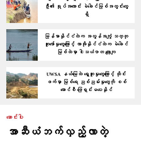
ဦး၏ ရုပ်အလောင်း မဲခေါင်မြစ်အတွင်းတွေ့
ရှိ
မြန်မာနိုင်ငံထဲက အလွန်အကျွံ သတ္တု
တူးဖော်မှုတွေကြောင့် လာအိုနိုင်ငံထဲက မဲခေါင်
မြစ်ထဲမှာ ငါးသယံဇာတ လျော့ကျ
UWSA နယ်မြေထဲ ရွှေတူးမှုတွေကြောင့် ထိုင်း
ဖက်မှာ မြစ်ရေ ညစ်ညမ်းမှုတွေကို စစ်
ကောင်စီ ဖြေရှင်းမပေးနိုင်
ဆောင်းပါး
အာဆီယံဘက်လှည့်လာတဲ့