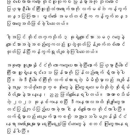
ဖြစ်ပေါ်လာတာကတော့ ထိုင်းလူထုကပါ မြန်မာ့အကု သိုလ်ကောင်
ဗြဟ္မာ့ဦးခေါင်းကြီးသူတို့ထံလာရောက်တာကို လက်မခံဘဲ ကန့်ကွက်
ဆန္ဒပြကြတာ၊ လွှတ်တော် အမတ်တစ်ဦးက ကန့်ကွက်ဆန္ဒ
ပြတာတွေအထိဖြစ်ခဲ့ပါသေးတယ်။
ဒါ့အပြင် ထိုင်းတက္ကသိုလ် ၃ ခုရဲ့ကျောင်းသား သမဂ္ဂတွေနဲ့
ကျောင်းသားအဖွဲ့အစည်းတွေကလည်း ပူးတွဲထုတ်ပြန်ချက်တစ်စောင်
ထုတ်ပြန်ပြီးကန့်ကွက်ရှုတ်ချခဲ့ကြပါသေးတယ်။
အခုတော့ သူများနိုင်ငံကို သောကတွေပေးထားခဲ့ပြီးနောက် ဗြဟ္မာ့ဦးခေါင်း
ကြီးဟာ သူ့ရဲ့နေရင်းဒေသ မြန်မာကို ပြန်လည်ရောက် ရှိလာခဲ့ပါ
ပြီ။ အဲဒီဦးခေါင်းကြီးကို လက်ခံထားရတဲ့ မိမိတို့မှာလည်း အချိန်
နဲ့အမျှ ဘယ်လိုဘေးဒုက္ခ ဆိုးတွေနဲ့ ကြုံတွေ့ရလေမလဲဆိုတဲ့ စိုးရိမ်
စိတ်များနဲ့သာ နေ့နေ့၊ ညည ဖြတ်ကျော်နေရပါတယ်။ အာဏာစသိမ်း
တဲ့ ၂၀၂၁ ခုနှစ်ကနေစပြီး ဒီကနေ့ကာလအထိ ဆိုးကျိုးတွေသာ
တင်းပြည့်ကျပ်ပြည့်ပေးလာခဲ့တာ ငါးနှစ်ကျော်ကာလ တိုင်လာပါပြီ။
လက်ရှိမှာလည်း လေးမျက်နှာကစလို့ အညာ​ဒေသပါမကျန်နိုင်ငံ
နေရာအတော်များများမှာ ရေကြီးရေလျှံခြင်းဘေးတွေနဲ့ စတင် ကြုံတွေ့လာနေရ
ပြန်ပါပြီ။