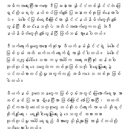
အဓိကအရေးကြီးတာကတော့ ဒီပြဿနာဟာ နိုင်ငံတစ်နိုင်ငံထဲ ဖြေ
ရှင်းလို့မရတဲ့ နယ်စပ်ဖြတ်ကျော် ပြဿနာတစ်ခုဖြစ်နေတာပါ
ပဲ။ မဲခေါင်မြစ်ရေစီးကြောင်းဟာ နိုင်ငံနယ်နိမိတ်တွေကို ကျော်
လွန်ပြီး စီးဆင်းနေသလိုပဲ အဆိပ်အတောက်တွေကလည်း အဲဒီ
နယ်နိမိတ်တွေကို ကျော်လွန်ပြီ ဖြတ်သန်း သွားနေပါတယ်။
ဒီသက်ရောက်မှုတွေဟာနောက်ဆုံးမှာ ဗီယက်နမ်နိုင်ငံရဲ့ မဲခေါင်
မြစ်ဝှမ်း အထိ ဆက်လက် ရောက်ရှိ လာနိုင်ပါတယ်။ မဲခေါင်
မြစ်ဝကျွန်းပေါ်ဒေသဟာ ကမ္ဘာပေါ်က အရေးအကြီးဆုံး ဆန်စပါး
ထုတ်လုပ်ရာ ဒေသတွေထဲက တစ်ခုဖြစ်သလို ငါးမွေးမြူရေးနဲ့
ပင်လယ်စာတင်ပို့မှုအတွက်လည်း အဓိကဒေသ တစ်ခု ဖြစ်
ပါတယ်။
ဗီယက်နမ် သုတေသနတွေက မြစ်ဝှမ်းအတွင်း မြေအောက်ရေမှာ အာ
ဆင်းနစ် ပြဿနာ ရှိနေပြီးသား ဖြစ်ကြောင်း ဖော်ပြထားပြီး၊ အထက်
ပိုင်းကလာတဲ့ လေးလံသတ္တုတွေ ထပ်တိုးဝင်ရောက် လာမယ် ဆိုရင်
စိုက်ပျိုးရေး၊ ရေချိုငါးမွေးမြူရေးနဲ့ ဒေသတွင်း အစားအစာ
ထုတ်လုပ်မှုအပေါ် ရေရှည် ဖိအားတွေ ပိုမိုများပြား လာနိုင်တယ်လို့
သတိပေးထားပါတယ်။