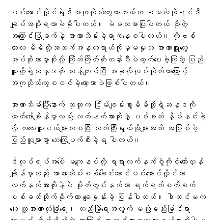
မင်းအောင်လှိုင်ရဲ့ဒီအကုသိုလ်တွေဟာဘယ်က စသလဲဆိုရင်ဒီ
ချုပ်အစိုးရဟာမဲခိုးပါတယ်။ မဲမသမာပြုပါတယ် ဆိုတဲ့
အကြောင်းပြချက်နဲ့ အာဏာသိမ်းခဲ့ရာကနေစပါတယ်။ ကိုဗစ်
ကာလ မိမိတို့အသက်အန္တရာယ်ကိုမှမမှုဘဲ အာဏာရူးတွေ
အုပ်စိုးလာမှာစိုးလို့ ကြိတ်ကြိတ်တိုးတန်းစီမဲထွက်ပေးခဲ့ကြတဲ့ ပြည်
သူတို့ရဲ့ဆန္ဒကို ဆန့်ကျင်ပြီး အခုလိုလုပ်လိုက်တာကြောင့်
အကုသိုလ်တွေစဝင်ခဲ့တော့တာပဲဖြစ်ပါတယ်။
အာဏာသိမ်းပြီးနောက် လူထုက ငြိမ်းချမ်းစွာမိမိတို့ရဲ့ဆန္ဒကို
ထုတ်ဖော်ချိန်မှာလည်း လက်နက်အားကိုးနဲ့ ပစ်ခတ် နှိမ်နင်းခဲ့
လို့ ကလေးသူငယ်များကစပြီး သက်ကြီးရွယ်အိုများအထိ အပြစ်မဲ့
ပြည်သူများစွာ သေကြေပျက်စီးခဲ့ရ ပါတယ်။
ဒီလုပ်ရပ်အပေါ် မကျေနပ်လို့ ရရာလက်နက်စွဲကိုင်တော်လှန်
ချိန်မှာလည်း အာဏာသိမ်းစစ်ခေါင်းဆောင်မင်းအောင်လှိုင်ဟာ
လက်နက်အားကိုးနဲ့ပဲ မိုက်တွင်းနက်ကာ ရက်ရက်စက်စက်
ပစ်ခတ်တိုက်ခိုက်ကာ ချေမှုန်းခဲ့ ပြန်ပါတယ်။ ဒါတင်မက
သေး သူ့အာဏာလုံခြုံရေး၊ တည်မြဲရေးအတွက် မည်းမည်းမြင်ရာ