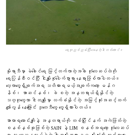
ရေထုညစ်ညမ်းပြီး​သေ​နေတဲ့ငါးတစ်​ကောင်။
မိုးရာသီမှာ မဲခေါင်ရေ မြင့်တက်လာတဲ့အခါ တုံလေဆပ်ထဲကို
ရေပြန်စီးဝင်ပြီး ငါးမျိုးစုံပေါက်ဖွားရာ နေရာဖြစ်လာပါတယ်။
လေ့လာတွေ့ရှိချက်အရ သတိထားရမယ့်အချက်ကတော့ မန်ဂ
နိစ်၊ အာဆင်နစ်၊ ခဲ စတဲ့ အန္တရာယ်ရှိနိုင်တဲ့
သတ္တုတွေဟာ ငါးတချို့မှာ လက်ခံနိုင်တဲ့ အမြင့်ဆုံးအဆင့်ထက်
ကျော်လွန် နေကြောင်း သုတေသီတွေ တွေ့ရှိထားပါတယ်။
အာဟာရကောင်းကျိုးနဲ့ အန္တရာယ်ကို တစ်ပြိုင်နက် အကဲဖြတ်တဲ့
စနစ်နှစ်ခုဖြစ်တဲ့ SAIN နဲ့ LIM စနစ်အရတော့ တုံလေဆပ်