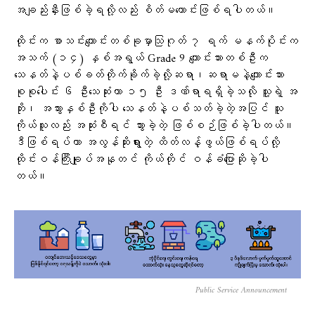
အချည်းနှီးဖြစ်ခဲ့ရလို့လည်း စိတ်မကောင်းဖြစ်ရပါတယ်။
ထိုင်းက စာသင်းကျောင်းတစ်ခုမှာသြဂုတ် ၇ ရက် မနက်ပိုင်းက
အသက် (၁၄) နှစ်အရွယ် Grade 9 ကျောင်းသားတစ်ဦးက
သေနတ်နဲ့ပစ်ခတ်တိုက်ခိုက်ခဲ့လို့ဆရာ၊ဆရာမနဲ့ကျောင်းသား
စုစုပေါင်း ၆ ဦးသေဆုံးကာ ၁၅ ဦး ဒဏ်ရာရရှိခဲ့သလို သူ့ရဲ့ အ
ဘိုး၊ အဘွားနှစ်ဦးကိုပါ သေနတ်နဲ့ပစ်သတ်ခဲ့တဲ့အပြင် သူ
ကိုယ်သူလည်း အဆုံးစီရင် သွားခဲ့တဲ့ ဖြစ်စဉ်ဖြစ်ခဲ့ပါတယ်။
ဒီဖြစ်ရပ်ဟာ အလွန်ဆိုးရွားတဲ့ ထိတ်လန့်ဖွယ်ဖြစ်ရပ်လို့
ထိုင်းဝန်ကြီးချုပ်အနုတင် ကိုယ်တိုင် ဝန်ခံပြောဆိုခဲ့ပါ
တယ်။
Public Service Announcement