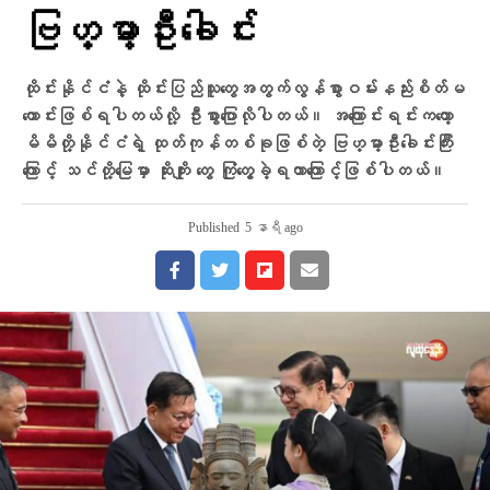
ဗြဟ္မာ့ဦးခေါင်း
ထိုင်းနိုင်ငံနဲ့ ထိုင်းပြည်သူတွေအတွက်လွန်စွာဝမ်းနည်းစိတ်မ
ကောင်းဖြစ်ရပါတယ်လို့ ဦးစွာပြောလိုပါတယ်။ အကြောင်းရင်းကတော့
မိမိတို့နိုင်ငံရဲ့ ထုတ်ကုန်တစ်ခုဖြစ်တဲ့ ဗြဟ္မာ့ဦးခေါင်းကြီး
ကြောင့် သင်တို့မြေမှာ ဆိုးကျိုး တွေ ကြုံတွေ့ခဲ့ရတာကြောင့်ဖြစ်ပါတယ်။
Published
5 နာရီ ago