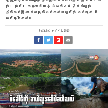
ရှည်လျားတဲ့အသက်သွေးကြော မြစ်ကြီးတစ်စင်းအဖြစ် မြန်မာ၊ လာ
အို၊ ထိုင်း၊ ကမ္ဘောဒီးယားနဲ့ ဗီယက်နမ် နိုင်ငံတွေကို
ဖြတ်သန်းပြီး တောင်တရုတ်ပင်လယ်အတွင်းကို ဝင်ရောက် စီး
ဆင်းသွားပါတယ်။
Published
ဇူလိုင် 1, 2026