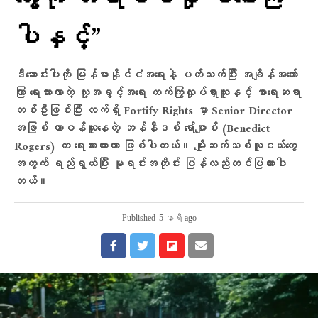
ပါနှင့်”
ဒီဆောင်းပါးကို မြန်မာနိုင်ငံအရေးနဲ့ ပတ်သက်ပြီး အချိန်အတော်
ကြာ ရေးသားလာတဲ့ လူ့အခွင့်အရေး တက်ကြွလှုပ်ရှားသူနှင့် စာရေးဆရာ
တစ်ဦးဖြစ်ပြီး လက်ရှိ Fortify Rights မှာ Senior Director
အဖြစ် တာဝန်ယူနေတဲ့ ဘန်နီဒစ် ရော်ဂျာစ် (Benedict
Rogers) က ရေးသားထားတာ ဖြစ်ပါတယ်။ မျိုးဆက်သစ်လူငယ်တွေ
အတွက် ရည်ရွယ်ပြီး မူရင်းအတိုင်း ပြန်လည်တင်ပြထားပါ
တယ်။
Published
5 နာရီ ago