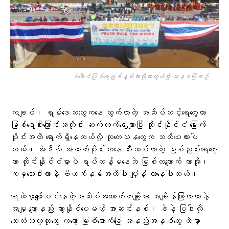
မဲ​ခေါင်မြစ်​ရေညစ်နွမ်းလာလို့ကာကွယ်ဖို့ ဆန္ဒပြစဥ်
ကချင်၊ ရှမ်းဒေသတွေကနေ ထွက်လာတဲ့ အဆိပ်သင့်ရေတွေဟာ
မြစ်ရေစီးကြောင်းအတိုင်း ဆက်လက်ရွေ့လျားပြီး ထိုင်းနိုင်ငံ မြောက်
ပိုင်းအထိ ရောက်ရှိနေတယ်လို့ သုတေသနတွေက သတိပေးထားပါ
တယ်။ အဲဒီလို အထက်ပိုင်းကနေ စီးဆင်းလာတဲ့ ညစ်ညမ်းရေတွေ
ဟာ ထိုင်းနိုင်ငံမှာပဲ ရပ်တန့်မနေဘဲ မြစ်တလျောက် လာအို၊
ကမ္ဘောဒီးယားနဲ့ ဗီယက်နမ်အထိပါ ပျံ့နှံ့ လာနေပါတယ်။
ရေထဲမှာပျော်ဝင်နေတဲ့အဆိပ်အတောက်တချို့ဟာ အချိန်ကြာလာတာနဲ့
အမျှ လျော့နည်း သွားနိုင်ပေမယ့် အာဆင်းနစ်၊ ခဲနဲ့ ပြဒါးလို
လေးလံသတ္တုတွေ ကတော့ မြစ်အောက်ခြေ အနည်အနှစ်တွေ ထဲမှာ