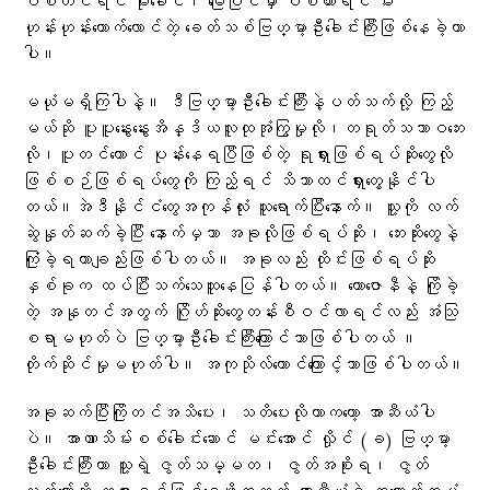
ပစ်တင်ရင် မိုးခေါင်၊ မြေပြင်မှာ ပစ်ထားရင် မီး
ဟုန်းဟုန်းတောက်လောင်တဲ့ ခေတ်သစ်ဗြဟ္မာ့ဦးခေါင်းကြီးဖြစ်နေခဲ့တာ
ပါ။
မယုံမရှိကြပါနဲ့။ ဒီဗြဟ္မာ့ဦးခေါင်းကြီးနဲ့ပတ်သက်လို့ ကြည့်
မယ်ဆို ပူပူနွေးနွေးအိန္ဒိယလူထုအုံကြွမှုလို၊တရုတ်သဘာဝဘေး
လို၊ပူတင်တောင် ပုန်းနေရပြီဖြစ်တဲ့ ရုရှားဖြစ်ရပ်ဆိုးတွေလို
ဖြစ်စဉ်ဖြစ်ရပ်တွေကို ကြည့်ရင် သိသာထင်ရှားတွေ့နိုင်ပါ
တယ်။အဲဒီနိုင်ငံတွေအကုန်လုံး သူရောက်ပြီးနောက်။ သူ့ကို လက်
ဆွဲနှုတ်ဆက်ခဲ့ပြီး နောက်မှသာ အခုလိုဖြစ်ရပ်ဆိုး၊ ဘေးဆိုးတွေနဲ့
ကြုံခဲ့ရတာချည်းဖြစ်ပါတယ်။ အခုလည်း ထိုင်းဖြစ်ရပ်ဆိုး
နှစ်ခုက ထပ်ပြီးသက်သေထူနေပြန်ပါတယ်။ ​ကော​ဇောနီနဲ့ ကြိုခဲ့
တဲ့ အနုတင်အတွက် ဂြိုဟ်ဆိုး​တွေတန်းစီဝင်လာရင်လည်း အံသြ
စရာမဟုတ်ပဲ ဗြဟ္မာ့ဦးခေါင်းကြီး​ကြောင်သာဖြစ်ပါတယ် ။
တိုက်ဆိုင်မှုမဟုတ်ပါ။ အကုသိုလ်​ကောင်ကြောင့်သာဖြစ်ပါတယ်။
အခုဆက်ပြီးကြိုတင်အသိပေး၊ သတိပေးလိုတာကတော့ အာဆီယံပါ
ပဲ။ အာဏာသိမ်းစစ်ခေါင်းဆောင် မင်းအောင် လှိုင် (ခ) ဗြဟ္မာ့
ဦးခေါင်းကြီးဟာ သူ့ရဲ့ ဇွတ်သမ္မတ၊ ဇွတ်အစိုးရ၊ ဇွတ်