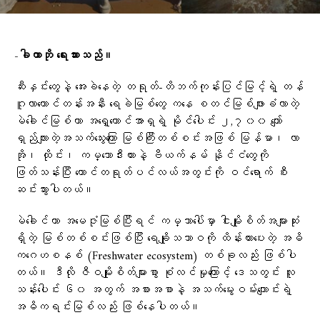
-ခါကာဘို ရေးသားသည်။
ဆီးနှင်းတွေနဲ့ အေးခဲနေတဲ့ တရုတ်-တိဘက်ကုန်းပြင်မြင့်ရဲ့ တန်
ဂူလာတောင်တန်းအနီး ရေခဲမြစ်တွေ ကနေ စတင်မြစ်ဖျားခံလာတဲ့
မဲခေါင်မြစ်ဟာ အရှေ့တောင်အာရှရဲ့ မိုင်ပေါင်း ၂,၇၀၀ ကျော်
ရှည်လျားတဲ့အသက်သွေးကြော မြစ်ကြီးတစ်စင်းအဖြစ် မြန်မာ၊ လာ
အို၊ ထိုင်း၊ ကမ္ဘောဒီးယားနဲ့ ဗီယက်နမ် နိုင်ငံတွေကို
ဖြတ်သန်းပြီး တောင်တရုတ်ပင်လယ်အတွင်းကို ဝင်ရောက် စီး
ဆင်းသွားပါတယ်။
မဲခေါင်ဟာ အမေဇုံမြစ်ပြီးရင် ကမ္ဘာပေါ်မှာ ငါးမျိုးစိတ်အများဆုံး
ရှိတဲ့ မြစ်တစ်စင်းဖြစ်ပြီး ရေချိုသဘာဝကို ထိန်းထားပေးတဲ့ အဓိ
ကဂေဟစနစ် (Freshwater ecosystem) တစ်ခုလည်း ဖြစ်ပါ
တယ်။ ဒီလို ဇီဝမျိုးစိတ်များစွာ စုံလင်မှုကြောင့် ဒေသတွင်း လူ
သန်းပေါင်း ၆၀ အတွက် အစားအစာနဲ့ အသက်မွေးဝမ်းကျောင်းရဲ့
အဓိကရင်းမြစ်လည်း ဖြစ်နေပါတယ်။