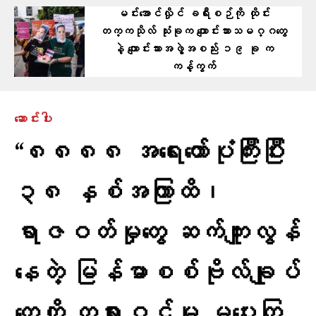
မင်းအောင်လှိုင် ခရီးစဉ်ကို ထိုင်း
တက္ကသိုလ် သုံးခုက ကျောင်းသားသမဂ္ဂတွေ
နဲ့ ကျောင်းသားအဖွဲ့အစည်း ၁၉ ခု က
ကန့်ကွက်
ဆောင်းပါး
“၈၈၈၈ အရေးတော်ပုံကြီးပြီး
၃၈ နှစ်အကြာထိ၊
ရာဇဝတ်မှုတွေ ဆက်ကျူးလွန်
နေတဲ့ မြန်မာစစ်ဗိုလ်ချုပ်
တွေကို တရားဝင်မှု မပေးကြ