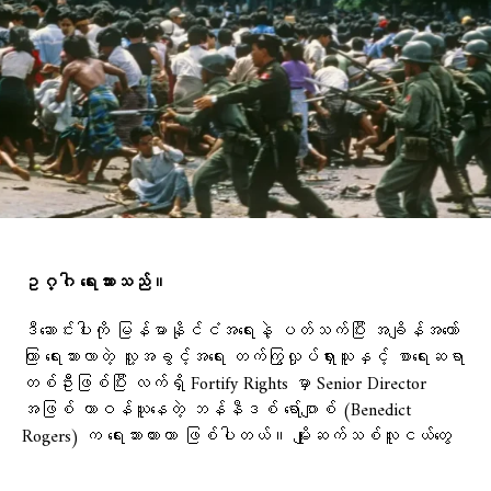
ဥဂ္ဂါ ရေးသားသည်။
ဒီဆောင်းပါးကို မြန်မာနိုင်ငံအရေးနဲ့ ပတ်သက်ပြီး အချိန်အတော်
ကြာ ရေးသားလာတဲ့ လူ့အခွင့်အရေး တက်ကြွလှုပ်ရှားသူနှင့် စာရေးဆရာ
တစ်ဦးဖြစ်ပြီး လက်ရှိ Fortify Rights မှာ Senior Director
အဖြစ် တာဝန်ယူနေတဲ့ ဘန်နီဒစ် ရော်ဂျာစ် (Benedict
Rogers) က ရေးသားထားတာ ဖြစ်ပါတယ်။ မျိုးဆက်သစ်လူငယ်တွေ
အတွက် ရည်ရွယ်ပြီး မူရင်းအတိုင်း ပြန်လည်တင်ပြထားပါ
တယ်။