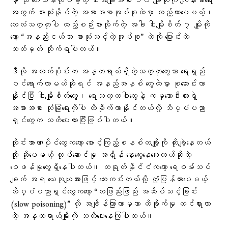
မှာ သု တေသနလုပ်ခဲ့တဲ့ ငါးအမျိုးအစား ၁၀ မျိုးလုံးကို ကျန်းမာရေး
အတွက် စားသုံးနိုင်တဲ့ အစားအစာအုပ်စုထဲမှာ ထည့်ထားပေမယ့်၊
လေလံသတ္တုပါ ထည့်စဉ်းစားလိုက်တဲ့ အခါ ငါးမျိုးစိတ် ၇ မျိုးကို
တော့ “အနည်းငယ်သာ စားသုံးသင့်တဲ့အုပ်စု” ထဲကို ပြောင်းလဲ
သတ်မှတ် လိုက်ရပါတယ်။
ဒီလို အထက်ပိုင်းက အန္တရာယ်ရှိတဲ့သတ္တုတွေသာ ရေရှည်
ဝင်ရောက်လာမယ်ဆိုရင် အနည်အနှစ် တွေထဲမှာ စုဆောင်းလာ
နိုင်ပြီး ငါးမျိုးစိတ်တွေ၊ ရေသတ္တဝါတွေနဲ့ ကမ္ဘောဒီးယားရဲ့
အစားအစာ လုံခြုံရေးကိုပါ ထိခိုက်လာနိုင်တယ်လို့ သိပ္ပံပညာ
ရှင်တွေက သတိပေးထားပြီးဖြစ်ပါတယ်။
ထိုင်းအာဏာပိုင်တွေကတော့ စောင့်ကြည့်စနစ်တချို့ကို တိုးချဲ့နေတယ်
လို့ ဆိုပေမယ့် လုပ်ဆောင်မှု အရှိန် နှေးကွေးနေသေးတယ်ဆိုတဲ့
ဝေဖန်မှုတွေရှိနေပါတယ်။ တရုတ်နိုင်ငံကတော့ ရေစမ်းသပ်
ချက် အရ ယေဘုယျအားဖြင့် ဘေးကင်းတယ်လို့ တုံ့ပြန်ထားပေမယ့်
သိပ္ပံပညာရှင်တွေကတော့ “တဖြည်းဖြည်း အဆိပ်သင့်ခြင်း
(slow poisoning)” လို အချိန်ကြာလာမှသာ ထိခိုက်မှု ထင်ရှားလာ
တဲ့ အန္တရာယ်မျိုးကို သတိပေးနေကြပါတယ်။