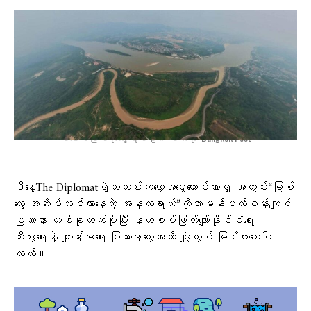
မဲ​ခေါင်မြစ်ကို​တွေ့ရစဥ်။ ဓါတ်ပုံ-Bangkok Post
ဒီနေ့The Diplomatရဲ့သတင်းကတော့အရှေ့တောင်အာရှ အတွင်း“မြစ်
တွေ အဆိပ်သင့်လာနေတဲ့ အန္တရာယ်”ကိုသာမန်ပတ်ဝန်းကျင်
ပြဿနာ တစ်ခုထက်ပိုပြီး နယ်စပ်ဖြတ်ကျော်နိုင်ငံရေး၊
စီးပွားရေးနဲ့ ကျန်းမာရေး ပြဿနာတွေအထိ ချဲ့ထွင် မြင်လာစေပါ
တယ်။