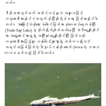
တယ်။
ဒီလိုအစာကွင်းဆက် အဆိပ်သင့်မှုက အထူးသဖြင့်
ကမ္ဘောဒီးယားနိုင်ငံအတွက် ပိုပြီးစိုးရိမ်စရာ ဖြစ်လာနိုင်ပါ
တယ်။ ဘာကြောင့်လဲဆိုတော့ မဲခေါင်မြစ်ဟာ တုံလေဆပ်ရေကန်ကြီး
(Tonle Sap Lake)နဲ့ တိုက်ရိုက်ချိတ်ဆက်နေပြီး အဲဒီရေချိုအိုင်
ဟာ အရှေ့တောင်အာရှရဲ့ အကြီးဆုံး ရေချိုအိုင်ကြီး ဖြစ်သလို
ကမ္ဘောဒီးယားပြည်သူ သန်းပေါင်းများစွာရဲ့ အဓိကပရိုတင်း
အရင်းအမြစ်ဖြစ်တဲ့ ငါးလုပ်ငန်းကို ထောက်ပံ့ပေးနေတဲ့ သဘာဝ
ဂေဟစနစ်လည်း ဖြစ်ပါတယ်။