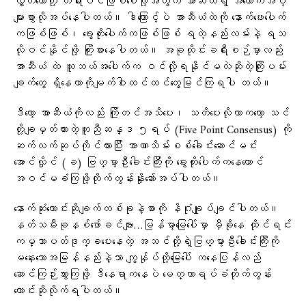
လွှတ်တော်တို့ တရားဝင်ဖြစ်စေဖို့အတွက် အာဆီယံရဲ့ အထောက်အပံ့
များစွာလိုအပ်နေပါတယ်။ ဒါကြောင့်ပဲ အာဆီယံထဲကို နောက်ဖေးပေါက်
ကဖြစ်ဖြစ်၊ ခွေးတိုးပေါက်ကဖြစ်ဖြစ် ရတဲ့နည်းလမ်းနဲ့ ရသ
လိုဝင်နိုင်ဖို့ ကြိုးစားနေပါတယ်။ အခုထိုင်းခရီးစဉ်မှာလည်း
အာဆီယံ ထဲ သူဘယ်အပေါက်က ဝင်လို့ရနိုင်မလဲဆိုတဲ့ကြိုးပမ်း
ချက်တွေ ရှိနေတာကိုမျက်ဝါးထင်ထင်တွေ့မြင်ကြရပါ တယ်။
ဒီတော့ အာဆီယံကိုလည်း ကြိုတင်အသိပေး၊ သတိပေးလိုတာကတော့ သင်
တို့ချမှတ်ထားတဲ့တူညီဆန္ဒ ၅ရပ် (Five Point Consensus) ကို
ဆက်လက်ဆုပ်ကိုင်ထားပြီး အာဏာသိမ်းစစ်ခေါင်းဆောင်မင်း
အောင်လှိုင် (ခ) ဗြဟ္မာ့ဦးခေါင်းကြီးကို ခွေးတိုးပေါက်ကနေတောင်
အဝင်မခံကြဖို့တိုက်တွန်းနှိုးဆော်အပ်ပါတယ်။
နောက်ဆုံးတောင်းဆိုချက်တစ်ခုနဲ့စာကို နိဂုံးချုပ်ချင်ပါတယ်။
နတ်သမီးခုနစ်ဖော်ခင်ဗျား…မြန်မာ့မြေပေါ်မှာ မှီခိုနေ ထိုင်ရင်း
ကမ္ဘာပတ်ဒုက္ခပေးနေတဲ့ အသင်တို့ရဲ့ဗြဟ္မာ့ဦးခေါင်းကြီးကို
မနှေးသောအမြန်နည်းနဲ့သာ ကျွန်ုပ်တို့မြေပေါ် ကနေပြန်လည်
ဆောင်ကြဉ်းသွားကြဖို့ ဒီနေရာကနေပဲ မေတ္တာရပ်ခံတိုက်တွန်း
တောင်းဆိုလိုက်ရပါတယ်။