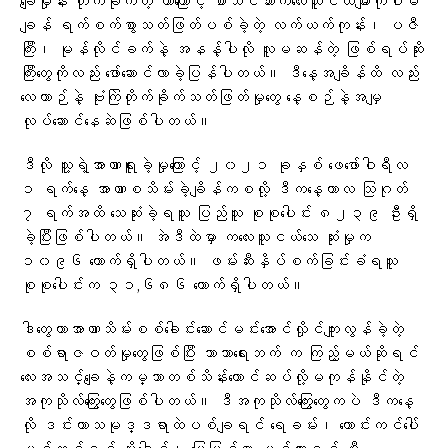
ချေမှုန်း တိုက်ခိုက်တဲ့ တာကြောင့် စာသင်သားကလေးသူငယ်များကိုပါမ
ချန် ရက်စက်စွာသတ်ဖြတ်ပစ်ခဲ့တဲ့ လက်ယက်ကုန်း၊ ပဇီ
ကြီး၊ မုန်လိုင်ခက်နဲ့ အနန့်ပါလို လူမဆန်တဲ့ ဖြစ်ရပ်ဆိုး
ကြီးတွေကိုလည်း ဖော်ဆောင်လာခဲ့ပြန်ပါတယ်။ ဒီနေ့အချိန်ထိ လည်း
လေယာဉ်နဲ့ ဗုံးကြဲတိုက်ခိုက်သတ်ဖြတ်မှုတွေ နေ့စဉ်နဲ့အမျှ
လုပ်ဆောင်နေဆဲဖြစ်ပါတယ်။
ဒီလို သူ့ရဲ့အာဏာရူးခဲ့မှုကြောင့် ၂၀၂၁ ခုနှစ် ဖေဖော်ဝါရီလ
၁ ရက်နေ့ အာဏာစသိမ်းခဲ့ချိန်ကစလို့ ဒီကနေ့ကာလ သြဂုတ်
၇ ရက်အထိ သေဆုံးခဲ့ရသူ ပြည်သူ စုစုပေါင်း ၈၂၃၉ ဦးရှိ
ခဲ့ပြီးဖြစ်ပါတယ်။ အဲဒီထဲမှာ ကလေးသူငယ်သေ ဆုံးမှုက
၁၀၉၆ ယောက်ရှိပါတယ်။ ဖမ်းဆီးနှိပ်စက်ခြင်းခံရသူ
စုစုပေါင်းက ၃၁,၆၈၆ ယောက်ရှိပါတယ်။
ဒါတွေဟာအာဏာသိမ်းစစ်ခေါင်းဆောင်မင်းအောင်လှိုင်ကျူးလွန်ခဲ့တဲ့
စစ်ရာဇဝတ်မှုတွေဖြစ်ပြီး ဘာသာရေးဘက် က ကြည့်မယ်ဆိုရင်
လေးအသ‌င်္ချေနဲ့ကမ္ဘာတစ်သိန်းတောင်ဆပ်လို့မကုန်နိုင်တဲ့
အကုသိုလ်ကြွေးတွေဖြစ်ပါတယ်။ ဒီအကုသိုလ်ကြွေးတွေကပဲ ဒီကနေ့
လို ဒင်းဟာသမုဒ္ဒရာထဲပစ်ချရင် ရေခမ်း၊ ကောင်းကင်ပေါ်