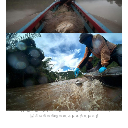
ရေထုညစ်ညမ်းမှုတိုင်းတာဖို့ မဲ​ခေါင်မြစ်အတွင်းစီးဝင်တဲ့
မြစ်လက်တက်​တွေက​ ရေနမူနာကိုရယူစဥ်