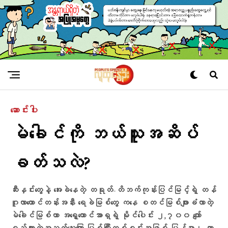
ဆောင်းပါး
မဲခေါင်ကို ဘယ်သူအဆိပ်
ခတ်သလဲ?
ဆီးနှင်းတွေနဲ့ အေးခဲနေတဲ့ တရုတ်-တိဘက်ကုန်းပြင်မြင့်ရဲ့ တန်
ဂူလာတောင်တန်းအနီး ရေခဲမြစ်တွေ ကနေ စတင်မြစ်ဖျားခံလာတဲ့
မဲခေါင်မြစ်ဟာ အရှေ့တောင်အာရှရဲ့ မိုင်ပေါင်း ၂,၇၀၀ ကျော်