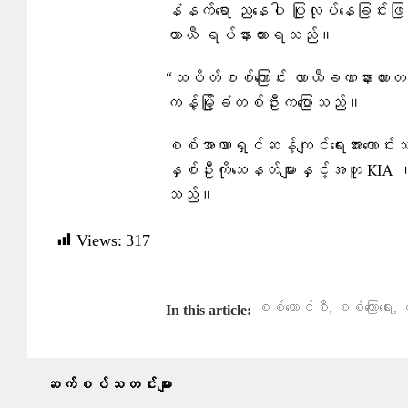
နံနက်ရော ညနေပါ ပြုလုပ်နေခြင်းဖြစ
ယာယီ ရပ်နားထားရသည်။
“သပိတ်စစ်ကြောင်း ယာယီခဏနားထားတယ်။
ကန့်မြို့ခံတစ်ဦးကပြောသည်။
စစ်အာဏာရှင်ဆန့်ကျင်ရေးအားကောင်
နှစ်ဦးကိုသေနတ်များနှင့်အတူ KIA 
သည်။
Views:
317
,
,
စစ်ကောင်စီ
စစ်​ကြော​ရေး
စ
In this article:
ဆက်စပ်သတင်းများ