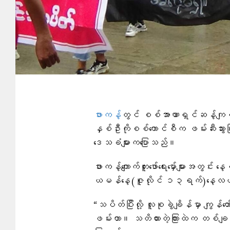
ဖားကန့်
တွင် စစ်အာဏာရှင်ဆန့်ကျင်ရ
နှစ်ဦးကိုစစ်ကောင်စီက ဖမ်းဆီးသွားပြီ
ဒေသခံများက​ပြောသည်။
ဖားကန့်ကျောက်တူးဖော်ရေးမှော်များအတွ
ယမန်နေ့(ဇူလိုင် ၁၃ရက်)နေ့လယ
“သပိတ်ပြီးလို့ လူစုခွဲချိန်မှာ ကျွန်တေ
ဖမ်းတာ။ သတိထားတဲ့ကြားထဲက တစ်ချက်