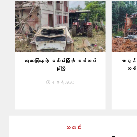
ရေဘေးကြုံနေတဲ့ မဘိမ်းမြို့ကို စစ်တပ်
ဖာပွန်ကိ
ဗုံးကြဲ
တစ်ဦ
4 နာရီ AGO
သတင်း