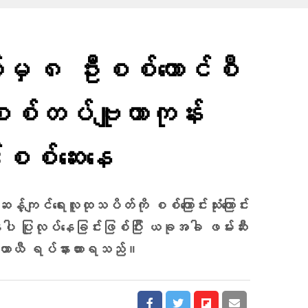
မှ ၈ ဦးစစ်​ကောင်စီ
စ်တပ်ဗျူဟာကုန်း
်စစ်​ဆေး​နေ
်ကျင်ရေးလူထုသပိတ်ကို စစ်ကြောင်းသုံးကြောင်း
ပါ ပြုလုပ်နေခြင်းဖြစ်ပြီး ယခုအခါ ဖမ်းဆီး
ု ယာယီ ရပ်နားထားရသည်။