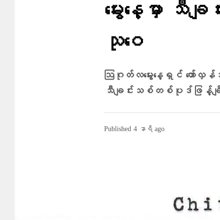
မွေးနေ့မှာ သီခ
သုဝေ
ဩဂုတ်လမွေးနေ့ရှင် တော်လှန်
သီချင်းသစ်တစ်ပုဒ်ဖြန့်ချ
Published
4 နာရီ ago