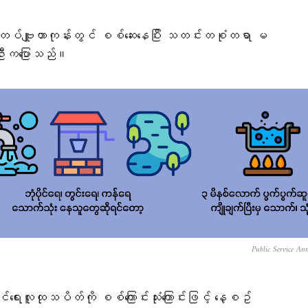
်တပ်ဗျူဟာကုန်းတွင် စစ်ဆေးနေပြီး သတင်းတစုံတရာ မ
စ်ဦးကပြောသည်။
Public Service An
းလူထုသပိတ်ကို စစ်ကြောင်းသုံးကြောင်းဖြင့် နေ့စဥ်