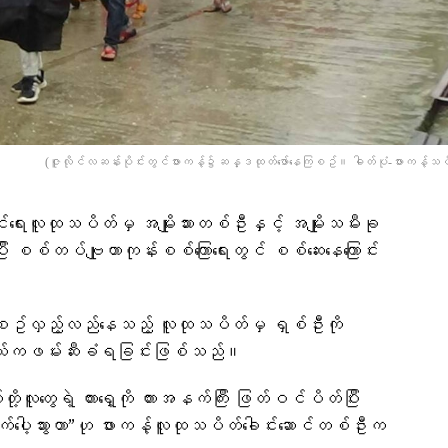
(ဇူလိုင်လဆန်းပိုင်းတွင်ဖားကန့်၌ဆန္ဒထုတ်​ဖော်​နေကြစဥ်။ ဓါတ်ပုံ-ဖားကန့်သပိတ
ေးလူထုသပိတ်မှ အမျိုးသားတစ်ဦးနှင့် အမျိုးသမီးခု
း စစ်တပ်ဗျုဟာကုန်းစစ်ကြောရေးတွင် စစ်ဆေးနေ​ကြောင်း​
င်း နေ့စဥ်လှည့်လည်နေသည့် လူထုသပိတ်မှ ရှစ်ဦးကို
်ကဖမ်းဆီးခံရခြင်းဖြစ်သည်။
ာ်တို့လူတွေရဲ့ ကားရှေ့ကို ကားအနက်ကြီး ဖြတ်ဝင်ပိတ်ပြီး
ပေါ့သွားတာ”ဟု ဖားကန့်လူထုသပိတ်ခေါင်းဆောင်တစ်ဦးက