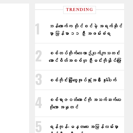
TRENDING
ဘန်ကောက်က လိုင်စင်မဲ့ အရက်ဆိုင်
မှာ မြန်မာ ၁၁ ဦး အဖမ်းခံရ
စစ်တပ်တိုက်​လေယာဥ်ပျက်ကျသတင်း
အောင်စိတ်အစစ်ဟု ဦးမင်းကိုနိုင်​ပြော
စစ်ကိုင်းမြို့ထွေအုပ်ရုံးအနီး ဗုံးပေါက်
စစ်ရာဇဝတ်ကောင်ကို အသက်ဆက်ပေး
လိုသော အနုတင်
ရန်ကုန်-မန္တလေး အမြန်လမ်းမှာ