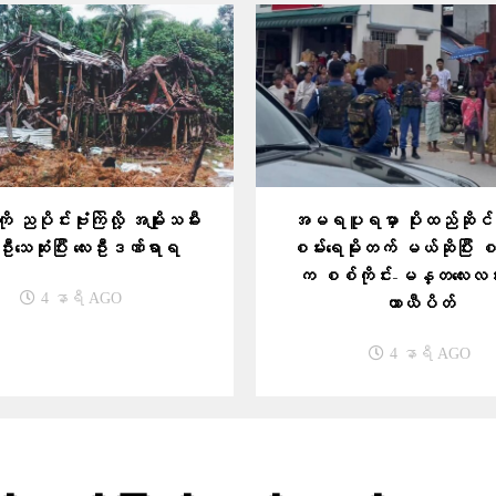
ု ညပိုင်းဗုံးကြဲလို့ အမျိုးသမီး
အမရပူရမှာ ပိုးထည်ဆိုင်ဖွ
းသေဆုံးပြီး လေးဦးဒဏ်ရာရ
စမ်းရေမိုးတက် မယ်ဆိုပြီး
က စစ်ကိုင်း-မန္တလေးလမ်း
4 နာရီ AGO
ယာယီပိတ်
4 နာရီ AGO