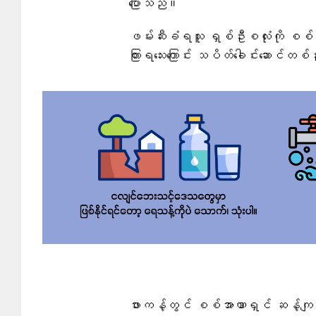
ပြောသည်။
ဖမ်းဆီးခံရသူ ရှစ်ဦးစလုံးကို စစ
ကြားရသေးကြောင်း သပိတ်ခေါင်းဆောင်တ
ဖားကန့်တွင် စစ်အာဏာရှင် ဆန့်ကျင်ရေ