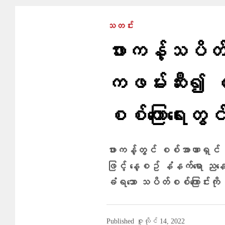
သတင်း
ဖားကန့်သပိတ်
ကဖမ်းဆီး၍ စ
စစ်​ကြော​ရေးတွင
ဖားကန့်တွင် စစ်အာဏာရှင် ဆန့
ဖြင့် နေ့စဥ် နံနက်ရော ညနေ
ခံရသော သပိတ်စစ်ကြောင်းကိ
Published
ဇူလိုင် 14, 2022