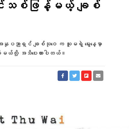
ျင်းသစ်ဖြန့်မယ့် ချစ်
အနုပညာရှင် ချစ်သုဝေ က သူမရဲ့ မွေးနေ့မှာ
ိမယ်လို့ အသိပေးထားပါတယ်။