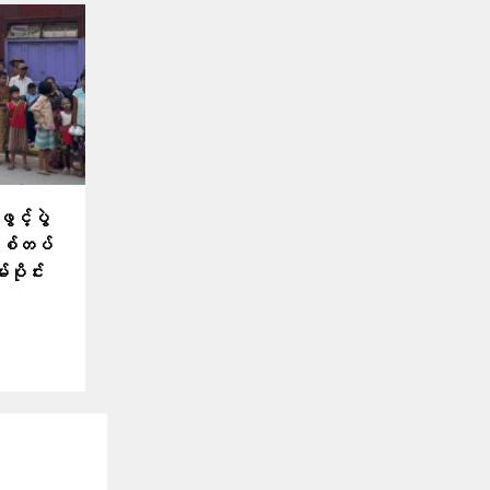
င့်ပွဲ
 စစ်တပ်
ပိုင်း