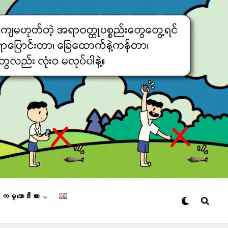
– ကမ္ဘောဒီးယား