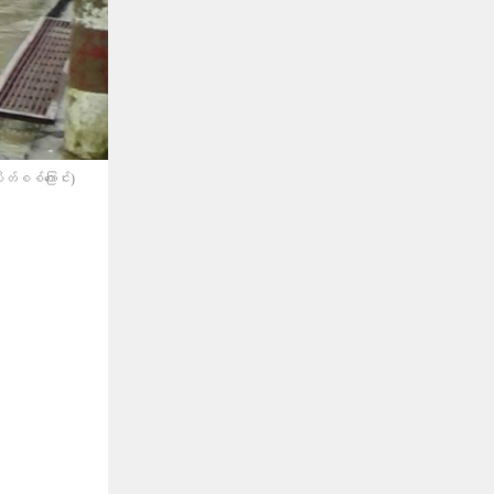
်စစ်​ကြောင်း)