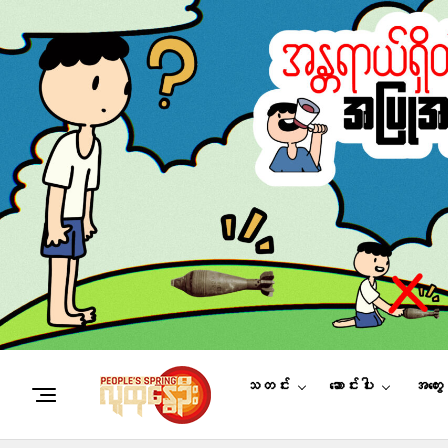
သတင်း
ဆောင်းပါး
အတွေ