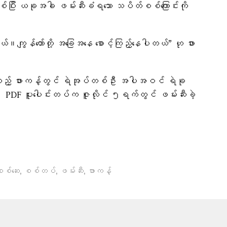
်ပြီး ယခုအခါ ဖမ်းဆီးခံရသော သပိတ်စစ်ကြောင်းကို
ကျွန်တော်တို့ အခြေအနေ စောင့်ကြည့်နေပါတယ်” ဟု ဖား
းသည့် ဖားကန့်တွင် ရဲအုပ်တစ်ဦး အပါအဝင် ရဲခု
၊ PDF ပူးပေါင်းတပ်က ဇူလိုင် ၅ရက်တွင် ဖမ်းဆီးခဲ့
,
,
,
စ်​ဆေး​
စစ်တပ်
ဖမ်းဆီး
ဖားကန့်