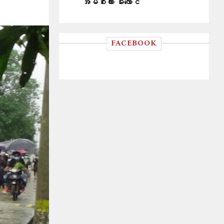
အိမ်စီးကား မီးလောင်
FACEBOOK