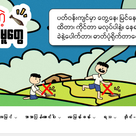
းအမြင်
ဘာသာပြန်ဆောင်းပါး
မေးမြန်းခန်း
ရသ
ထိုင်း 