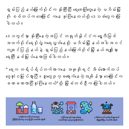
ရှမ်းပြည်နယ်မြောက်ပိုင်းက မိုးကြီးပြီး ရေဘေးကြုံတွေ့နေတဲ့ မဘိမ်းမြို့
ကို စစ်တပ်က လေကြောင်း ကနေ ဗုံးကြဲနေတယ်လို့ ဒေသခံတွေက ပြော
ပါတယ်။
ဒေသတွင်းမှာ မိုးကြီးနေတဲ့အပြင် တရုတ်နိုင်ငံက ရွှေလီမြစ်
အထက်ပိုင်းရေပိုလွှဲက​ရေလွှတ်နေလို့ မဘိမ်းမြို့နယ်အပါအဝင်
ကချင်ပြည်နယ်နဲ့ ရှမ်းပြည်နယ်မြောက်ပိုင်းမြို့နယ်အချို့မှာ
ရေကြီးနစ်မြုပ်နေတာဖြစ်ပါတယ်။
” ရေက တရိပ်ရိပ်တက်တာကနေ အခုဆိုရင် အိမ်အောက်ထပ်
တွေလုံးဝမြုပ်သွားပြီ။လူတွေဒုက္ခရောက်နေတဲ့အချိန်မှာ လေကြောင်းက
ခဏခဏလာပြီးဗုံးကြဲနေတယ်”လို့ မြို့ခံတစ်ဦးက ပြောပါတယ်။