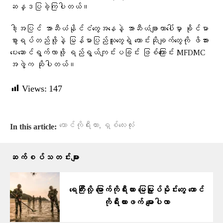
ဆန္ဒပြခဲ့ကြပါတယ်။
ဒါ့အပြင် အာဆီယံနိုင်ငံတွေအနေနဲ့ အာဆီယံချာတာပေါ်မှာ ခိုင်မာ
စွာရပ်တည်ဖို့နဲ့ မြန်မာပြည်သူတွေရဲ့ တောင်းဆိုချက်တွေကို ဖိအား
ပေးဆောင်ရွက်လာဖို့ ရည်ရွယ်ကျင်းပခြင်း ဖြစ်ကြောင်း MFDMC
အဖွဲ့က ဆိုပါတယ်။
Views:
147
,
တောင်ကိုရီးယား
ရှစ်လေးလုံး
In this article:
ဆက်စပ်သတင်းများ
ရေကြီးလို့ မြောက်ကိုရီးယား မြေမြှုပ်မိုင်းတွေ တောင်
ကိုရီးယားဖက် မျောပါလာ