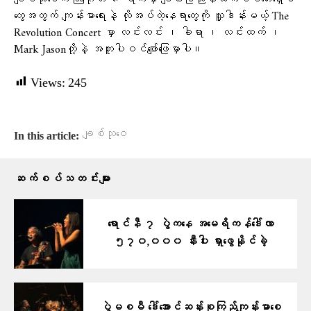
တွေအတွက် ကျန်းမာရေးနဲ့ လိုအပ်တဲ့နေရာတွေကို လှူဒါန်းမယ့် The
Revolution Concert မှာ လင်းလင်း ၊ ခါရာ ၊ လင်းထက် ၊
Mark Jasonတို့နဲ့ အတူပါဝင်ဖျော်ဖြေမှာပါ။
Views:
245
ချစ်သုဝေ
In this article:
ဆက်စပ်သတင်းများ
ရောင်နီ ၇ ပွဲကနေ အမေရိကန်ဒေါ်လာ
၅၇၀,၀၀၀ နီးပါး ရှာဖွေနိုင်ခဲ့
ပွဲမစမီ ဒေါ်အောင်ဆန်းစုကြည်ကျန်းမာစေ