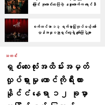
ကြောင်း ဆုတောင်းပေးကြတဲ့ နယူးယောက်က ရောင်နီ
စက်တင်ဘာ ၁၃ ရက်မှာပြုလုပ်မယ့် တော်
လှန်အနုပညာရှင်တွေရဲ့ ဖျော်ဖြေပွဲများ
သတင်း
ရှစ်လေးလုံးအထိမ်းအမှတ်
လှုပ်ရှားမှု တောင်ကိုရီးယား
နိုင်ငံ နေရာ ၁၂ ခုမှာ