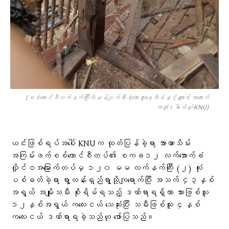
(စစ်​ကောင်စီလက်နက်ကြီးထိမှန်ပျက်စီးခဲ့​သော လူ​နေအိမ်နှင့် ​ကျောင်းအ​ဆောက်
အအုံ။ဓါတ်ပုံ-KNU)
ယင်းဖြစ်ရပ်အပေါ် KNUက ထုတ်ပြန်ခဲ့ရာ အာဏာသိမ်း
အကြမ်းဖက်စစ်ကောင်စီတပ်၏ စကခ၁၂ လက်အောက်ခံ
လှိုင်ဝအမြောက်တပ်မှ ၁၂၀ မမ လက်နက်ကြီး (၂) လုံး
ပစ်ခတ်ခဲ့ရာ ရွာတန်းရှည်ရွာသို့ကျရောက်ပြီး အသက် ၄၃နှစ်
အရွယ် အမျိုးသမီး စိုးရိမ်ရသည့် ဒဏ်ရာရရှိကာ သားဖြစ်သူ
၁၂နှစ်အရွယ် ကလေးငယ် သေဆုံးပြီး သမီးဖြစ်သူ ၄နှစ်
ကလေးငယ် ဒဏ်ရာရခဲ့သည်ဟု ဖော်ပြသည်။