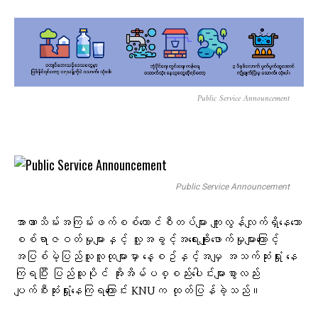
Public Service Announcement
Public Service Announcement
အာဏာသိမ်းအကြမ်းဖက်စစ်ကောင်စီတပ်များ ကျူးလွန်လျက်ရှိနေသော
စစ်ရာဇဝတ်မှုများနှင့် လူ့အခွင့်အရေးချိုးဖောက်မှုများကြောင့်
အပြစ်မဲ့ပြည်သူလူထုများမှာ နေ့စဥ်နှင့်အမျှ အသက်ဆုံးရှုံး နေ
ကြရပြီး ပြည်သူပိုင် အိုးအိမ်ပစ္စည်းပေါင်းများစွာလည်း
ပျက်စီးဆုံးရှုံးနေကြရကြောင်း KNUက ထုတ်ပြန်ခဲ့သည်။