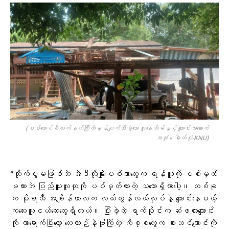
(စစ်​ကောင်စီလက်နက်ကြီးထိမှန်ပျက်စီးခဲ့​သော လူ​နေအိမ်နှင့် ​ကျောင်းအ​ဆောက်
အအုံ။ဓါတ်ပုံ-KNU)
“တိုက်ပွဲမဖြစ်ဘဲ အဲဒီလိုမျိုးပစ်တာတွေက ရန်သူကို ပစ်မှတ်
မထားဘဲ ပြည်သူလူထုကို ပစ်မှတ်ထားတဲ့ သဘောရှိတာပေါ့။ တစ်ခု
က မိုးရာသီ အချိန်ကာလက လယ်ထွန်လယ်လုပ်နဲ့ ကျောင်းနေမယ့်
ကလေးသူငယ်လေးတွေရှိတယ်။ ပြီးခဲ့တဲ့ ရက်ပိုင်းက ဆံဖလားကျောင်း
ကို လာရောက်ပြီးတော့ လေယာဉ်နဲ့ဗုံးကြဲတဲ့ ကိစ္စတွေက စာသင်ကျောင်းကို