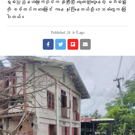
ရှမ်းပြည်နယ်မြောက်ပိုင်းက မိုးကြီးပြီး ရေဘေးကြုံတွေ့နေတဲ့ မဘိမ်းမြို့
ကို စစ်တပ်က လေကြောင်း ကနေ ဗုံးကြဲနေတယ်လို့ ဒေသခံတွေက ပြော
ပါတယ်။
Published
24 နာရီ ago