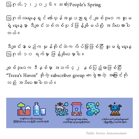
ဩဂုတ်-၇၊၂၀၂၆။ဆဏ်း/People’s Spring
ဩဂုတ်လမွေးနေ့ရှင် တော်လှန်အနုပညာရှင် ချစ်သုဝေ က သူမ
ရဲ့ မွေးနေ့မှာ သီချင်းသစ်တစ်ပုဒ်ဖြန့်ချိမယ်လို့ အသိပေးထားပါ
တယ်။
သီချင်းနာမည်က မုန်တိုင်းထဲက လိပ်ပြာဖြစ်ပြီး သူမရဲ့ မွေးနေ့
ဩဂုတ် ၁၀ ရက်မှာ ဖြန့်ချိပေးမှာပါ။
ချစ်သုဝေက ဒီနှစ်မှာ အသက် ၄၂ နှစ်ပြည့်တာဖြစ်ပြီး
“Treza’s Haven” ဆိုတဲ့ subscriber group လေးဖွဲ့ထားတဲ့ အကြောင်းကို
လည်း အသိပေးထားပါတယ်။
Public Service Announcement