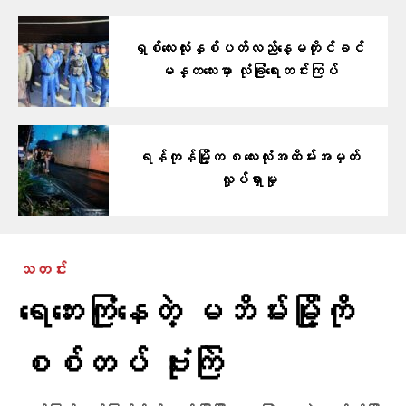
ရှစ်လေးလုံးနှစ်ပတ်လည်နေ့မတိုင်ခင်
မန္တလေးမှာ လုံခြုံရေးတင်းကြပ်
ရန်ကုန်မြို့က ၈လေးလုံးအထိမ်းအမှတ်
လှုပ်ရှားမှု
သတင်း
ရေဘေးကြုံနေတဲ့ မဘိမ်းမြို့ကို
စစ်တပ် ဗုံးကြဲ