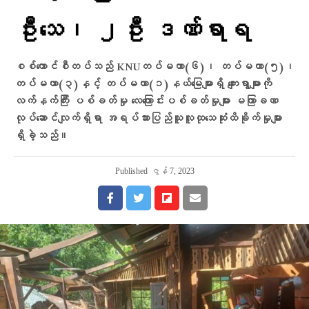
ဦးသေ၊ ၂ဦး ဒဏ်ရာရ
စစ်ကောင်စီတပ်သည် KNUတပ်မဟာ(၆)၊ တပ်မဟာ(၅)၊
တပ်မဟာ(၃)နှင့် တပ်မဟာ(၁)နယ်မြေများရှိ ကျေးရွာများကို
လက်နက်ကြီး ပစ်ခတ်မှု လေကြောင်းပစ်ခတ်မှုများ မကြာခဏ
လုပ်ဆောင်လျက်ရှိရာ အရပ်သားပြည်သူလူထုသေဆုံးထိခိုက်မှုများ
ရှိခဲ့သည်။
Published
ဇွန် 7, 2023