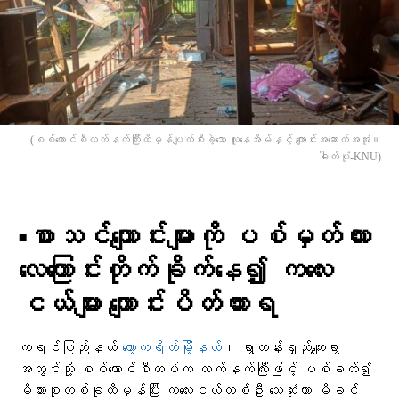
(စစ်​ကောင်စီလက်နက်ကြီးထိမှန်ပျက်စီးခဲ့​သော လူ​နေအိမ်နှင့် ​ကျောင်းအ​ဆောက်အအုံ။
ဓါတ်ပုံ-KNU)
▪︎စာသင်ကျောင်းများကို ပစ်မှတ်ထား
လေကြောင်းတိုက်ခိုက်နေ၍ ကလေး
ငယ်များ ကျောင်းပိတ်ထားရ
ကရင်ပြည်နယ်
ကော့ကရိတ်မြို့နယ်
၊ ရွာတန်းရှည်ကျေးရွာ
အတွင်းသို့ စစ်ကောင်စီတပ်က လက်နက်ကြီးဖြင့် ပစ်ခတ်၍
မိသားစုတစ်ခုထိမှန်ပြီး ကလေးငယ်တစ်ဦး သေဆုံးကာ မိခင်