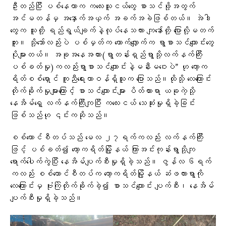
ဦးတည်ပြီး ပစ်နေတာက ကလေးသူငယ်တွေ စာသင်ဖို့အတွက်
အင်မတန်မှ အနှောက်အယှက် အခက်အခဲဖြစ်တယ်။ အဲဒါ
တွေက သူတို့ ရည်ရွယ်ချက်နဲ့လုပ်နေသလား ကျနော်တို့ ပြောလို့မတက်
ဘူး။ သို့သော်လည်းပဲ ပစ်မှတ်က တောက်လျှောက်က ရွာစာသင်ကျောင်းတွေ
ပိုများတယ်။ အခုအနေအထား(ရွာတန်းရှည်ရွာသို့လက်နက်ကြီး
ပစ်ခတ်မှု)ကလည်းရွာစာသင်ကျောင်းနဲ့မနီးမဝေးပဲ” ဟု ကော့က
ရိတ်စစ်ရှောင် ကူညီရေးတာဝန်ရှိသူက ပြောသည်။ထိုသို့ လေကြောင်း
တိုက်ခိုက်မှုများကြောင့် စာသင်ကျောင်းများ ပိတ်ထားရာ ယခုကဲ့သို့
နေအိမ်ရှေ့ လက်နက်ကြီးကျပြီး ကလေးငယ် သေဆုံးမှုရှိခဲ့ခြင်း
ဖြစ်သည်ဟု ၎င်းကဆိုသည်။
စစ်ကောင်စီတပ်သည် မေလ ၂၇ရက်ကလည်း လက်နက်ကြီး
ဖြင့် ပစ်ခတ်၍ ကော့ကရိတ်မြို့နယ် ကြာအင်းကုန်းရွာသို့ကျ
ရောက်ပေါက်ကွဲပြီး နေအိမ်ပျက်စီးမှုရှိခဲ့သည်။ ဇွန်လ ၆ရက်
ကလည်း စစ်ကောင်စီတပ်က ကော့ကရိတ်မြို့နယ် ဆံဖလားရွာကို
လေကြောင်းမှ ဗုံးကြဲတိုက်ခိုက်ခဲ့၍ စာသင်ကျောင်း ပျက်စီး၊ နေအိမ်
ပျက်စီးမှုရှိခဲ့သည်။