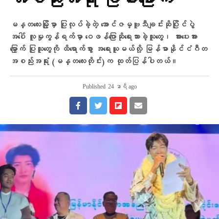
အစည်းအရုံး ခြိမ်းခြောက်
မန္တလေးမြို့မှာ ပြုလုပ်ခဲ့တဲ့ အောင်ဇမ္ဗူသီချင်းဆိုပြိုင်ပွဲ
အပေါ် လူမှုကွန်ရက်မှာ ဝေဖန်ပြောဆိုရေးသားခဲ့သူတွေ၊ အားပေးအား
မြှောက် ပြုသူတွေကို ထိရောက်စွာ အရေးယူမယ်လို့ မြန်မာနိုင်ငံဂီတ
အစည်းအရုံး (မန္တလေးတိုင်း)က ထုတ်ပြန်ပါတယ်။
Published
24 နာရီ ago