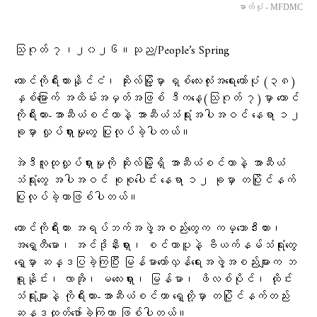
ဓာတ်ပုံ - MFDMC
သြဂုတ် ၇၊၂၀၂၆။သုည/People’s Spring
တောင်ကိုရီးယားနိုင်ငံ၊ ဆိုးလ်မြို့မှာ ရှစ်လေးလုံးအရေးတော်ပုံ (၃၈)
နှစ်မြောက် အထိမ်းအမှတ်အဖြစ် ဒီကနေ့(သြဂုတ် ၇)မှာ တောင်
ကိုရီးယား-အာဆီယံစင်တာနဲ့ အာဆီယံသံရုံးအပါအဝင် နေရာ ၁၂
ခုမှာ လှုပ်ရှားမှုတွေ ပြုလုပ်ခဲ့ပါတယ်။
အဲဒီလူထုလှုပ်ရှားမှုကို ဆိုးလ်မြို့ရှိ အာဆီယံစင်တာနဲ့ အာဆီယံ
သံရုံးတွေ အပါအဝင် စုစုပေါင်း နေရာ ၁၂ ခုမှာ တပြိုင်နက်
ပြုလုပ်ခဲ့တာဖြစ်ပါတယ်။
တောင်ကိုရီးယား အရပ်ဘက်အဖွဲ့အစည်းတွေက ကမ္ဘောဒီးယား၊
အရှေ့တီမော၊ အင်ဒိုနီးရှား၊ စင်ကာပူနဲ့ ဗီယက်နမ်သံရုံးတွေ
ရှေ့မှာ ဆန္ဒပြခဲ့ကြပြီး မြန်မာတော်လှန်ရေးအဖွဲ့အစည်းများက ဘ
ရူနိုင်း၊ လာအို၊ မလေးရှား၊ မြန်မာ၊ ဖိလစ်ပိုင်၊ ထိုင်း
သံရုံးများနဲ့ ကိုရီးယား-အာဆီယံစင်တာ ရှေ့တို့မှာ တပြိုင်နက်တည်း
ဆန္ဒထုတ်ဖော်ခဲ့ကြတာ ဖြစ်ပါတယ်။