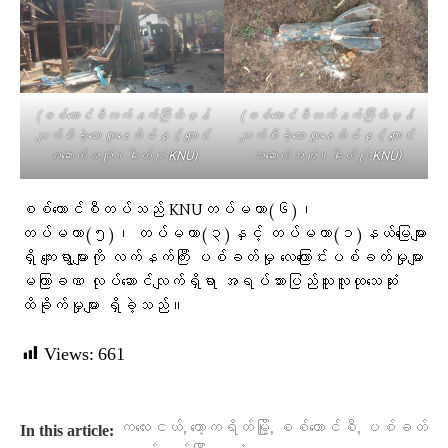
(စစ်​ကောင်စီလက်နက်ကြီးထိမှန်
(စစ်​ကောင်စီလက်နက်ကြီးထိမှန်
ပျက်စီးခဲ့​သော လူ​နေအိမ်နှင့် ​ကျောင်း
ပျက်စီးခဲ့​သော လူ​နေအိမ်နှင့် ​ကျောင်း
အ​ဆောက်အအုံ။ဓါတ်ပုံ-KNU)
အ​ဆောက်အအုံ။ဓါတ်ပုံ-KNU)
စစ်ကောင်စီတပ်သည် KNUတပ်မဟာ(၆)၊
တပ်မဟာ(၅)၊ တပ်မဟာ(၃)နှင့် တပ်မဟာ(၁)နယ်မြေများ
ရှိ ကျေးရွာများကို လက်နက်ကြီး ပစ်ခတ်မှု လေကြောင်းပစ်ခတ်မှုများ
မကြာခဏ လုပ်ဆောင်လျက်ရှိရာ အရပ်သားပြည်သူလူထုသေဆုံး
ထိခိုက်မှုများ ရှိခဲ့သည်။
Views:
661
,
,
,
ကလေးငယ်
ကော့ကရိတ်မြို့
စစ်ကောင်စီ
ပစ်ခတ်
In this article: