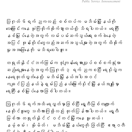
Public Service Announcement
သြဂုတ် ၆ရက် ညကလည်း စစ်တပ်က မဘိမ်းမြို့နယ်ကို
လေကြောင်းကနေ ဗုံးကြဲတိုက်ခိုက်သွားတယ်လို့ သိရပါတယ်။ ရေကြီး
နစ်မြုပ်နေတဲ့အတွက် လမ်းပမ်းဆက်သွယ်ရေးခက်ခဲနေတဲ့
အပြင် ဖုန်းလိုင်းတွေလည်းအဆက်အသွယ်များတဲ့အတွက် ထိခိုက်
မှုအအခြေနေကို မသိရသေးပါဘူး။
တရုတ်နိုင်ငံဘက်ခြမ်းက လုံကျန်းရေအားလျှပ်စစ်စက်ရုံဟာ
ဆည်ရေများနေတဲ့အတွက် ဩဂုတ် ၃ ရက် ညကစပြီး ရေပိုလွှဲက‌
နေရေထုတ်လွှတ်နေလို့ မဘိမ်းမြို့နယ်အပါအဝင်
ကချင်ပြည်နယ်နဲ့ရှမ်းပြည်နယ်မြောက်ပိုင်းမြို့နယ်အချို့မှာ
ရေကြီးနစ်မြုပ်နေတာဖြစ်ပါတယ်။
ဩဂုတ် ၆ရက်အထိ ရေလွှတ်မှာဖြစ်ပြီး ရွှေလီမြစ်တလျှောက်
နေထိုင်သူတွေ သတိထားကြဖို့လည်း ထုတ်ပြန်ထားပါတယ်။ ရွှေလီ
မြစ်ဟာ တရုတ်နိုင်ငံ ဝင်တင်မြို့ကနေ မူဆယ်၊
နမ့်ခမ်း၊ မိုးမိတ်၊ မဘိမ်းမြို့နယ်တွေကို ဖြတ်ပြီး ဧရာဝတီ