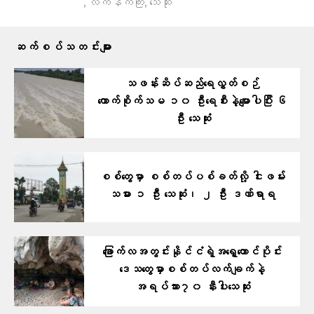
,
,
လက်နက်ကြီး
သေဆုံး
ဆက်စပ်သတင်းများ
သဖန်းဆိပ်ဆည်ရေလွှတ်စဉ်
ကောက်စိုက်သမ ၁၀ ဦးရေစီးနဲ့မျောပါပြီး ၆
ဦး သေဆုံး
စစ်တွေမှာ စစ်တပ်ပစ်ခတ်လို့ ငါးဖမ်း
သမား ၁ ဦး သေဆုံး၊ ၂ ဦး ဒဏ်ရာရ
ခြောက်လအတွင်းနိုင်ငံရဲ့အရှေ့တောင်ပိုင်း
ဒေသတွေမှာစစ်တပ်လက်ချက်နဲ့
အရပ်သား၇၀ နီးပါးသေဆုံး