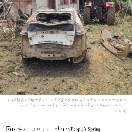
(ရှမ်းပြည်နယ်မြောက်ပိုင်း၊ မဘိမ်းမြို့ပေါ်ရှိ လူနေရပ်ကွက်တွေ စစ်တပ်က ဇူလိုင်
၂၈ရက်မှာ တိုက်လေယာဉ်နဲ့ ဗုံးကြဲတိုက်ခိုက်ခဲ့အပြီး ပျက်စီးမှုများ။ ဓာတ်ပုံ -
ဒေသခံ)
ဩဂုတ်-၇၊၂၀၂၆။ဇော်ရမ်း/People’s Spring