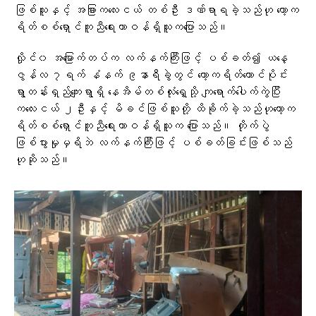
ဖြစ်သူနှင့် အခြားကလေးငယ် တစ်ဦး ဒဏ်ရာရခဲ့သည်ဟု ကော့က
ရိတ်စစ်ရှောင်ကူညီရေးတာဝန်ရှိသူကပြောသည်။
လှိုင်၀ အမြောက်တပ်က လက်နက်ကြီးဖြင့် ပစ်ခတ်၍ ယနေ့
ဇွန်လ ၇ရက် နံနက် ၉နာရီခွဲတွင် ကော့ကရိတ်တောင်ပိုင်း
ရွာတန်းရှည်ကျေးရွာရှိ နေအိမ်တစ်လုံးရှေ့သို့ ကျရောက်ပေါက်ကွဲပြီး
ကလေးငယ် ၂ဦးနှင့် မိခင်ဖြစ်သူတို့ ထိခိုက်ခဲ့သည်ဟုကော့က
ရိတ်စစ်ရှောင်ကူညီရေးတာဝန်ရှိသူက ပြောသည်။ တိုက်ပွဲ
ဖြစ်ပွားမှုမှရိဘဲ လက်နက်ကြီးဖြင့် ပစ်ခတ်ခြင်းဖြစ်သည်
ဟုဆိုသည်။