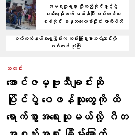
အမရပူရမှာ ပိုးထည်ဆိုင်ဖွင့်ပွဲ
စမ်းရေမိုးတက် မယ်ဆိုပြီး စစ်တပ်က
စစ်ကိုင်း-မန္တလေးလမ်းပိုင်း ယာယီပိတ်
ဝက်လက်နယ်အရှေ့ခြမ်းက ကမ်းဖြူရွာစာသင်ကျောင်းကို
စစ်တပ် ဗုံးကြဲ
သတင်း
အောင်ဇမ္ဗူသီချင်းဆို
ပြိုင်ပွဲ ဝေဖန်သူတွေကို ထိ
ရောက်စွာအရေးယူမယ်လို့ ဂီတ