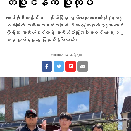
တပြိုင်နက် ပြုလုပ်
တောင်ကိုရီးယားနိုင်ငံ၊ ဆိုးလ်မြို့မှာ ရှစ်လေးလုံးအရေးတော်ပုံ (၃၈)
နှစ်မြောက် အထိမ်းအမှတ်အဖြစ် ဒီကနေ့(သြဂုတ် ၇)မှာ တောင်
ကိုရီးယား-အာဆီယံစင်တာနဲ့ အာဆီယံသံရုံးအပါအဝင် နေရာ ၁၂
ခုမှာ လှုပ်ရှားမှုတွေ ပြုလုပ်ခဲ့ပါတယ်။
Published
24 နာရီ ago