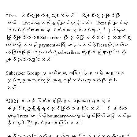
“Treza ဟင်းတွေချက်ရင်ချက်မယ်။ သီချင်းတွေဆိုချင်ဆို
မယ်။ Liveလေးတွေလည်းလွှင့်ချင်လွှင့်မယ်။ Trezaကို ချစ်တဲ့
အဝန်းဝိုင်းသေးသေးလေးမှာ စိတ်ကလေးလွတ်လပ်စွာရင်ဖွင့်ရာလေး
ဖြစ်ချင်တယ်။Subscriber ကို လုပ်ပြီး ပစ်ထားတာ ၄လလောက်ရှိ
ပေမယ့် လစဉ် paymentပေးပြီး ဘာမှမတင်တဲ့Trezaကို ချစ်ပေး
နေကြတာမျိုးမို့ အခုလက်ရှိ subscribers တွေကိုလည်း ကျေးဇူးပါ” လို့
ချစ်သုဝေကပြောပါတယ်။
Subcriber Group မှာ သမီးလေးတွေအကြောင်းနဲ့ သူမရဲ့ အနုပညာ
လှုပ်ရှားမှုအသစ်တွေကို အရင်ဆုံးတင်ပေးသွားမယ်လို့ ဆိုပါ
တယ်။
“2021 ကစလို့ ဖြတ်သန်းကြုံတွေ့ရသမျှအရာရာအတွက်
ခံနိုင်ရည်ရှိရှိရင်ဆိုင်ဖြတ်သန်းခဲ့ပါတယ်။ ဒီ နှစ်လေး
မှာတော့ Treza ဟာ ကိုယ့် boundaryလေးတွေရှင်းရှင်းပြတ်သားဖို့ သင်ယူ
နိုင်ခဲ့ပါပြီ” ချစ်သုဝေကပြောပါတယ်။
ချစ်သုဝေက ဩဂုတ် ၈ ရက်မှာ ချင်းပြည်နယ်ကစစ်ဘေးရှောင်