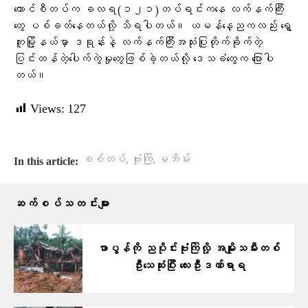
ကောင်စီတပ်က ခလရ(‌၁၂၁)တပ်ရင်းကနေ လက်နက်ကြီး
တွေ ပစ်ခတ်နေတယ်လို့ သိရပါတယ်။ ယမန်နေ့ညကလည်း ရွှေ
ကူမြို့နယ်မှာ ဒရုန်းနဲ့ လက်နက်ကြီးအသုံးပြုတိုက်ခိုက်တဲ့
ပြင်းထန်တဲ့ပေါက်ကွဲမှုတွေဖြစ်ခဲ့တယ်လို့ ဒေသခံတွေက ပြောပါ
တယ်။
Views:
127
,
,
စစ်တပ်
ဗုံးကြဲ
မဘိမ်း
In this article:
ဆက်စပ်သတင်းများ
ဖာပွန်ကို ညပိုင်းဗုံးကြဲလို့ အမျိုးသမီးတစ်
ဦးသေဆုံးပြီး လေးဦးဒဏ်ရာရ