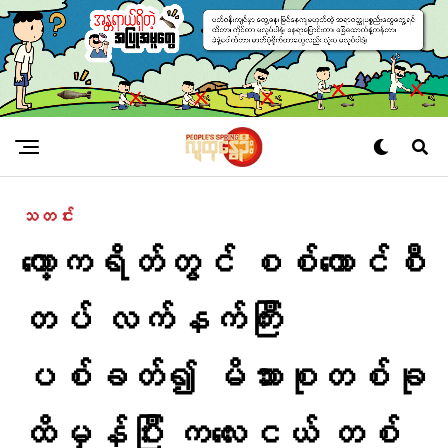
သတင်း
ကော့ကရိတ်တွင် စစ်ကောင်စီ
တပ် လက်နက်ကြီး
ပစ်ခတ်၍ မိသားစုတစ်ခု
ထိမှန်ပြီး ကလေးငယ် တစ်