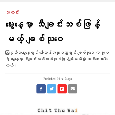
သတင်း
မွေးနေ့မှာ သီချင်းသစ်ဖြန့်
မယ့် ချစ်သုဝေ
ဩဂုတ်လမွေးနေ့ရှင် တော်လှန်အနုပညာရှင် ချစ်သုဝေ က သူမ
ရဲ့ မွေးနေ့မှာ သီချင်းသစ်တစ်ပုဒ်ဖြန့်ချိမယ်လို့ အသိပေးထားပါ
တယ်။
Published
24 နာရီ ago