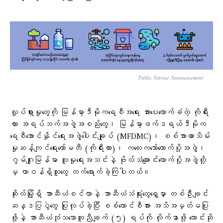
Public Service Announcement
လှုပ်ရှားမှုတွေကို မြန်မာ့ဒီမိုကရေစီအရေး အားပေးထောက်ခံတဲ့ ကိုရီး
ယား အရပ်ဘက်အဖွဲ့အစည်းတွေ၊ မြန်မာ့ဖက်ဒရယ်ဒီမိုက
ရေစီအောင်နိုင်ရေးအဖွဲ့ပေါင်းချုပ် (MFDMC)၊ စစ်အာဏာသိမ်း
မှုဆန့်ကျင်ရေးကော်မတီ (ကိုရီးယား)၊ ကလေးကဘော်ထောက်ပို့အဖွဲ့၊
ဂွမ်ဂျုးမြန်မာ လူမှုရေးအသင်းနဲ့ ဗိုလ်သံချောင်းထောက်ပို့အဖွဲ့တို့
မှ တာဝန်ရှိသူတွေ တက်ရောက်ခဲ့ကြပါတယ်။
ဆိုးလ်မြို့ရှိ အာဆီယံစင်တာနဲ့ အာဆီယံသံရုံးတွေရှေ့မှာ တစ်ဦးချင်း
ဆန္ဒပြပွဲတွေ ပြုလုပ်ခဲ့ပြီး စစ်ကောင်စီအား အသိအမှတ်မပြု
ဖို့နဲ့ အာဆီယံဘုံသဘောတူညီချက် (၅) ရပ်ကို လိုက်နာဖို့ တောင်းဆို