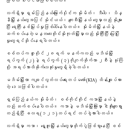
မြစ်ထဲ စီးဝင်တာဖြစ်ပါတယ်။
လက်ရှိမှာ ရှမ်းပြည်နယ်မြောက်ပိုင်းက မိုးမိတ်၊ သီပေါ၊ သိန္
နီမြို့နယ်တွေအပြင် မိုင်းယယ်၊ ကျေးသီးမြို့နယ်‌ တွေမှာလည်း မိုးများ
ပြီး ရေကြီးနစ်မြုပ်မှုဖြစ်ပေါ်နေပါတယ်။ မိုးမိတ်မြို့နယ်နဲ့
ဆက်စပ်နေတဲ့မန္တလေးတိုင်းမိုးကုတ်မြို့မှာလည်း မိုးကြီးပြီး မြေပြို
မှုတွေရင်ဆိုင်နေရပါတယ်။
စစ်တပ်က ဇူလိုင် ၂၈ရက် မနက်ကလည်း မဘိမ်းမြို့
ရပ်ကွက် (၂)နဲ့ ရပ်ကွက် (၃)ကိုဂျက်ဖိုက်တာ ၂စီးနဲ့ ဗုံးကြဲ
လို့ အရပ်သားထိခိုက်သေဆုံးမှုတွေရှိခဲ့ပါတယ်။
မဘိမ်းမြို့ဟာ ကချင်လွတ်လပ်ရေးတပ်မတော်(KIA) ထိန်းချုပ်ထား
တဲ့ ဒေသဖြစ်ပါတယ်။
ရှမ်းပြည်နယ်က မိုးမိတ်၊ စစ်ကိုင်းတိုင်း ကသာမြို့နယ်နဲ့
လည်း ဆက်စပ်နေပါတယ်။ ကသာနဲ့ မဘိမ်းမြို့ကြားမှာ ငါးအိုးကျေးရွာ
တည်ရှိပြီး ခလရ(၁၂၁)တပ်ရင်း တပ်စွဲထားပါတယ်။
လက်ရှိမှာ ကသာ၊ ရွှေကူမြို့နယ်တွေမှာတိုက်ပွဲဖြစ်ပွားနေပြီး စစ်