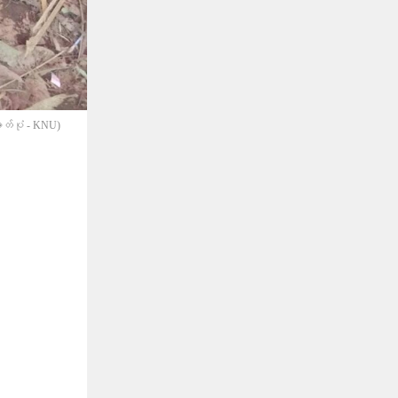
ာတ်ပုံ - KNU)