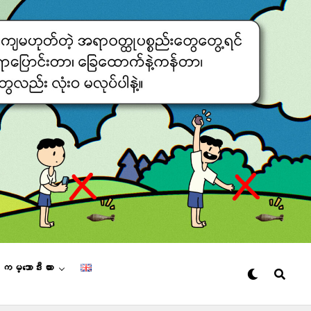
– ကမ္ဘောဒီးယား