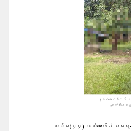
(စစ်ကောင်စီတပ် ပစ်ခ
ပျက်စီးနေစဉ်
တပ်မ(၄၄) လက်အောက်ခံ ခမရ