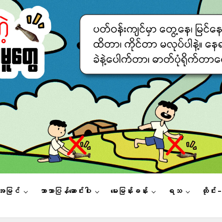
းအမြင်
ဘာသာပြန်ဆောင်းပါး
မေးမြန်းခန်း
ရသ
ထိုင်း 