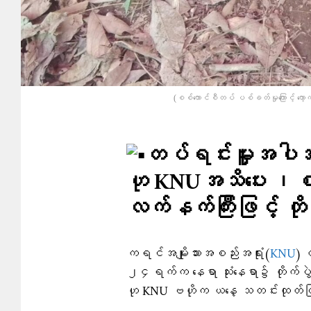
(စစ်ကောင်စီတပ် ပစ်ခတ်မှုကြောင့် ကော
တပ်ရင်းမှူးအပ
ဟု KNUအသိပေး ၊စစ်
လက်နက်ကြီးဖြင့် တို
ကရင်အမျိုးသားအစည်းအရုံး(
KNU
) 
၂၄ရက်က နေရာ သုံးနေရာ၌ တိုက်ပွဲဖ
ဟု KNU ဗဟိုက ယနေ့ သတင်းထုတ