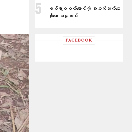
စစ်ရာဇဝတ်ကောင်ကို အသက်ဆက်ပေး
လိုသော အနုတင်
FACEBOOK