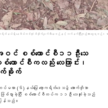
့ကရိတ်နယ်ရှိ နေအိမ်တစ်လုံး ထိခိုက်ပျက်စီးနေစဉ်နှင့် လက်နက်ကြီးကျည်အား တွေ့ရစဉ်။ ဓ
ါအဝင် စစ်ကောင်စီ၁၁ဦးသေ
ကောင်စီကလည်း‌ လေကြာင်း၊
က်ခိုက်
တပ်မဟာ (၆)နယ်မြေ ကော့ကရိတ်ဒေသ၌ အောက်တိုဘာ
ြစ်ပွားခဲ့ပြီး စစ်ကောင်စီတပ်က ၁၁ဦး သေဆုံးခဲ့သည်
်ပြန်သည်။