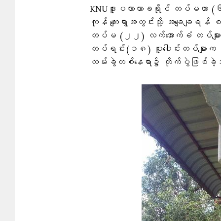
KNUဒူးပလာယာခရိုင် တပ်မဟာ (၆)၊ က
ကုန် ကျေးရွာအတွင်းသို့ အချေချရန်
တပ်မ (၂၂) လက်အောက်ခံ တပ်များကိ
တပ်ရင်း(၁၈) ပူးပေါင်းတပ်များက ခ
လမ်းခွဲတစ်နေရာ၌ တိုက်ပွဲဖြစ်ခဲ