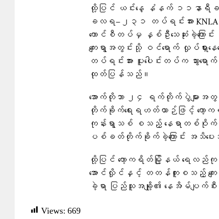
ထို့ပြင် ယင်းနေ့ နံနက် ၁၁နာရီခန့်
ခလရ−၂၃၁ တပ်ရင်းအား KNLA ပူး
ကောင်စီတပ်မှ နှစ်ဦးသေဆုံးခဲ့ကြောင
ကျေးရွာအတွင်းသို့ ဝင်ရောက် လှု
တပ်ရင်းအား ပူးပေါင်းတပ်က သွားရောက်
ထုတ်ပြန်သည်။
အောက်တိုဘာ ၂၄ ရက်တိုက်ပွဲများအတွင်
တိုက်ခိုက်ရေးရဟတ်ယာဉ်ဖြင့် ကော့
ကုန်းရွာသစ် စသည့် နေရာတစ်ဝိုက်သ
ပစ်ခတ်တိုက်ခိုက်ခဲ့ကြောင်း အသိပ
ထို့ပြင် ကော့ကရိတ်မြို့နယ် ရေလည်က
အောင်လှိုင်နှင့် တတန်ကူးစသည့် ကျေ
ခဲ့ရာ ပြည်သူအချို့၏ နေအိမ်ပျက်စီးခ
Views:
669