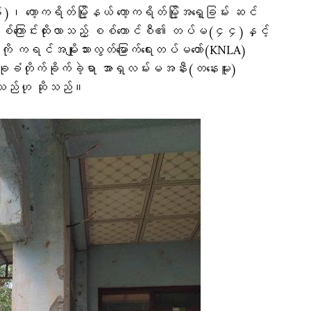
ော့ကရိတ်မြို့နယ် ကော့ကရိတ်မြို့အရှေ့ခြမ်း ဆင်
 စစ်ကြောင်းထိုးလာသည့် စစ်ကောင်စီ​၏ တပ်မ(၄၄)နှင့်
ု ကရင်အမျိုးသားလွတ်မြောက်ရေးတပ်မတော်(KNLA)
ုခံတိုက်ခိုက်ခဲ့ရာ အာရှလမ်းမအနီး(တနေးမူး)
့သည်ဟု ဆိုသည်။