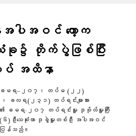
းအပါအဝင် ကော့က
ံးခု၌ တိုက်ပွဲဖြစ်ပြီး
တပ် အထိနာ
ခံ ခမရ−၂၀၇၊ တပ်မ (၂၂)
 ခလရ(၂၃၁) တပ်ရင်းများအား
ီ ၏ ခမရ-၂၀၇ တပ်ရင်းမှူး ဒုဗိုလ်မှူးကြီး
 (၆)ဦးသေဆုံးကာ ဒုခွဲမှူးတစ်ဦး အပါအဝင်
တ်ပြန်သည်။