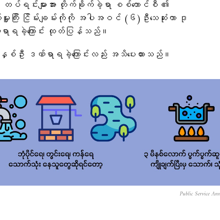
ျားအား တိုက်ခိုက်ခဲ့ရာ စစ်ကောင်စီ ၏
ြီး ငြိမ်းချမ်းကိုကို အပါအဝင် (၆)ဦးသေဆုံးကာ ဒု
ာရခဲ့ကြောင်း ထုတ်ပြန်သည်။
့မှ နှစ်ဦး ဒဏ်ရာရခဲ့ကြောင်းလည်း အသိပေးထားသည်။
Public Service An