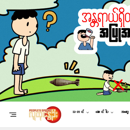
သတင်း
ဆောင်းပါး
အတွေ