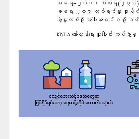
ခမရ−၂၀၁၊ ခလရ(၂၃၁) တပ်ရင်းမ
ခမရ-၂၀၇ တပ်ရင်းမှူး ဒုဗိုလ်မှူးက
ခွဲမှူးတစ်ဦး အပါအဝင် ၈ဦး ဒဏ်ရ
KNLA တော်လှန်ရေး ပူးပေါင်း တပ်ဖွဲ