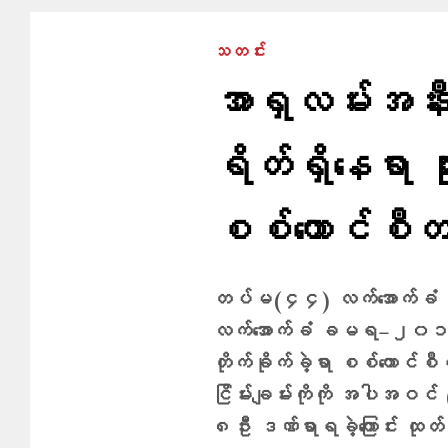
သတင်း
အာရှလမ်းအနီ
ရိတ်ရှိနေရာ သု
စစ်ကောင်စီ
တပ်မ(၄၄) လက်အောက်
လက်အောက်ခံ ခမရ−၂၀၁၊
တိုက်ခိုက်ခဲ့ရာ စစ်ကောင်စ
ငြိမ်းချမ်းကိုကို အပါအဝင်
၈ဦး ဒဏ်ရာရခဲ့ကြောင်း ထု