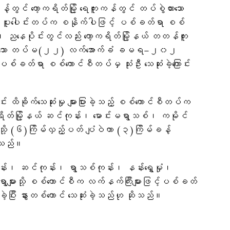
တွင် ကော့ကရိတ်မြို့ ရေကူးကန်တွင် တပ်စွဲထားသော
ပေါင်းတပ်က စနိုက်ပါဖြင့် ပစ်ခတ်ရာ စစ်
်း၊ ညနေပိုင်းတွင်လည်း ကော့ကရိတ်မြို့နယ် တတန်ကူး
ပ်ရှားနေသော တပ်မ(၂၂) လက်အောက်ခံ ခမရ−၂၀၂
ပစ်ခတ်ရာ စစ်ကောင်စီတပ်မှ သုံးဦး သေဆုံးခဲ့ကြောင်း
း ထိခိုက်သေဆုံးမှု များပြားခဲ့သည့် စစ်ကောင်စီတပ်က
ကရိတ်မြို့နယ် ဆင်ကုန်း၊ မောင်းမရွာသစ်၊ ကမိုင်
ို့ (၆)ကြိမ်လှည့်ပတ် ပျံဝဲကာ (၃)ကြိမ်ခန့်
ေးသည်။
ုန်း၊ ဆင်ကုန်း၊ ရွာသစ်ကုန်း၊ နန်းရွှေမှုံ၊
းရွာများသို့ စစ်ကောင်စီက လက်နက်ကြီးများဖြင့်ပစ်ခတ်
ဲ့ပြီး နွားတစ်ကောင် သေဆုံးခဲ့သည်ဟု ဆိုသည်။