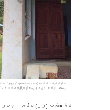
တ်မှုကြောင့် ကော့ကရိတ်နယ်ရှိ နေအိမ်တစ်လုံး ထိခိုက်
နှင့် လက်နက်ကြီးကျည်အား တွေ့ရစဉ်။ ဓာတ်ပုံ – KNU)
−၂၀၇၊ တပ်မ (၂၂) လက်အောက်ခံ