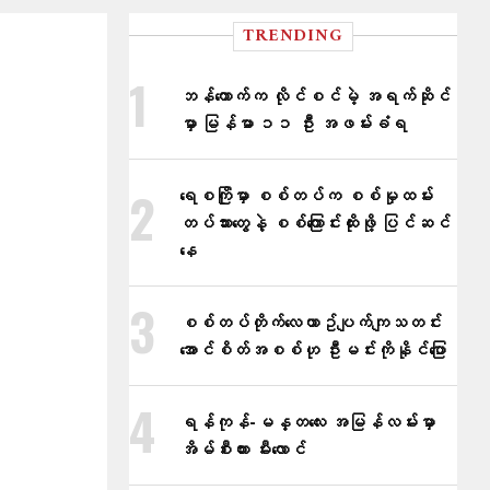
TRENDING
ဘန်ကောက်က လိုင်စင်မဲ့ အရက်ဆိုင်
မှာ မြန်မာ ၁၁ ဦး အဖမ်းခံရ
ရေစကြိုမှာ စစ်တပ်က စစ်မှုထမ်း
တပ်သားတွေနဲ့ စစ်ကြောင်းထိုးဖို့ ပြင်ဆင်
နေ
စစ်တပ်တိုက်​လေယာဥ်ပျက်ကျသတင်း
အောင်စိတ်အစစ်ဟု ဦးမင်းကိုနိုင်​ပြော
ရန်ကုန်-မန္တလေး အမြန်လမ်းမှာ
အိမ်စီးကား မီးလောင်