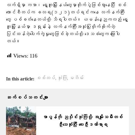
လက်ရှိမှာ ကသာ၊ ရွှေကူမြို့နယ်တွေမှာတိုက်ပွဲဖြစ်ပွားနေပြီး စစ်
ကောင်စီတပ်က ခလရ(‌၁၂၁)တပ်ရင်းကနေ လက်နက်ကြီး
တွေ ပစ်ခတ်နေတယ်လို့ သိရပါတယ်။ ယမန်နေ့ညကလည်း ရွှေ
ကူမြို့နယ်မှာ ဒရုန်းနဲ့ လက်နက်ကြီးအသုံးပြုတိုက်ခိုက်တဲ့
ပြင်းထန်တဲ့ပေါက်ကွဲမှုတွေဖြစ်ခဲ့တယ်လို့ ဒေသခံတွေက ပြောပါ
တယ်။
Views:
116
,
,
စစ်တပ်
ဗုံးကြဲ
မဘိမ်း
In this article:
ဆက်စပ်သတင်းများ
ဖာပွန်ကို ညပိုင်းဗုံးကြဲလို့ အမျိုးသမီးတစ်
ဦးသေဆုံးပြီး လေးဦးဒဏ်ရာရ