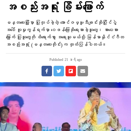
အစည်းအရုံး ခြိမ်းခြောက်
မန္တလေးမြို့မှာ ပြုလုပ်ခဲ့တဲ့ အောင်ဇမ္ဗူသီချင်းဆိုပြိုင်ပွဲ
အပေါ် လူမှုကွန်ရက်မှာ ဝေဖန်ပြောဆိုရေးသားခဲ့သူတွေ၊ အားပေးအား
မြှောက် ပြုသူတွေကို ထိရောက်စွာ အရေးယူမယ်လို့ မြန်မာနိုင်ငံဂီတ
အစည်းအရုံး (မန္တလေးတိုင်း)က ထုတ်ပြန်ပါတယ်။
Published
21 နာရီ ago