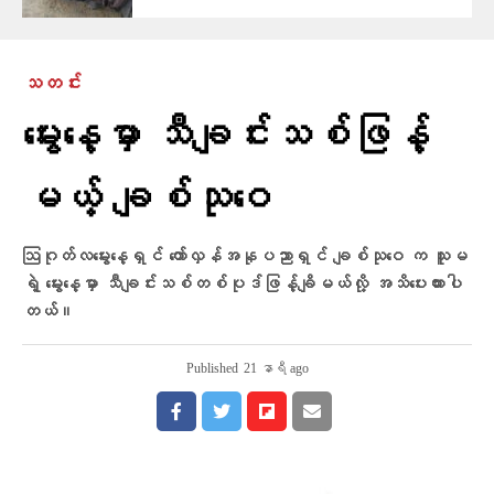
သတင်း
မွေးနေ့မှာ သီချင်းသစ်ဖြန့်
မယ့် ချစ်သုဝေ
ဩဂုတ်လမွေးနေ့ရှင် တော်လှန်အနုပညာရှင် ချစ်သုဝေ က သူမ
ရဲ့ မွေးနေ့မှာ သီချင်းသစ်တစ်ပုဒ်ဖြန့်ချိမယ်လို့ အသိပေးထားပါ
တယ်။
Published
21 နာရီ ago