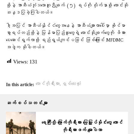
ဖို့နဲ့ အာဆီယံဘုံသဘောတူညီချက် (၅) ရပ်ကို လိုက်နာဖို့ တောင်းဆို
ဆန္ဒပြခဲ့ကြပါတယ်။
ဒါ့အပြင် အာဆီယံနိုင်ငံတွေအနေနဲ့ အာဆီယံချာတာပေါ်မှာ ခိုင်မာ
စွာရပ်တည်ဖို့နဲ့ မြန်မာပြည်သူတွေရဲ့ တောင်းဆိုချက်တွေကို ဖိအား
ပေးဆောင်ရွက်လာဖို့ ရည်ရွယ်ကျင်းပခြင်း ဖြစ်ကြောင်း MFDMC
အဖွဲ့က ဆိုပါတယ်။
Views:
131
,
တောင်ကိုရီးယား
ရှစ်လေးလုံး
In this article:
ဆက်စပ်သတင်းများ
ရေကြီးလို့ မြောက်ကိုရီးယား မြေမြှုပ်မိုင်းတွေ တောင်
ကိုရီးယားဖက် မျောပါလာ