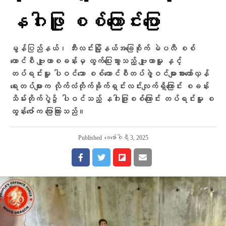
နဂါးဖြူ စစ်ကြောင်းပြော
မွန်ပြည်နယ်၊ ဘီးလင်းမြို့နယ်အခြေစိုက် မဲပလီ စစ်
ကောင်စီ ဗျူဟာစခန်းမှ ထွက်ပြေးသွားသည့် ဗျူဟာမှူး နှင့်
တပ်ရင်းမှူး ပါဝင်သော စစ်ကောင်စီတပ်ဖွဲ့ဝင်များအား​တော်လှန်​
ရေးတပ်များက လိုက်လံတိုက်ခိုက်ရှင်းလင်းလျက်ရှိကြောင်း စခန်း
သိမ်းတိုက်ပွဲ၌ ပါဝင်သည့် နဂါးဖြူစစ်ကြောင်း တပ်ရင်းမှူး စ
ထွန်းဇော်က ပြောကြားသည်။
Published
ဖေ‌ဖော်ဝါရီ 3, 2025