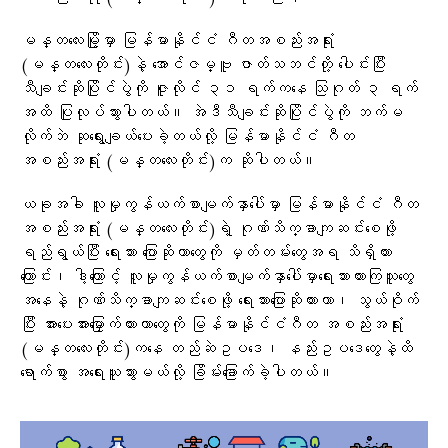
မန္တလေးမြို့မှာ မြန်မာနိုင်ငံ ဂီတအစည်းအရုံး
(မန္တလေးတိုင်း)နဲ့ အောင်ဇမ္ဗူ ဇာတ်သဘင်တို့ ပေါင်းပြီး
သီချင်းဆိုပြိုင်ပွဲကို ဇူလိုင် ၃၁ ရက်ကနေ သြဂုတ် ၃ ရက်
အထိ ပြုလုပ်သွားပါတယ်။ အဲဒီသီချင်းဆိုပြိုင်ပွဲကို ဘက်မ
လိုက်ဘဲ ဆုရွေးချယ်ပေးခဲ့တယ်လို့ မြန်မာနိုင်ငံ ဂီတ
အစည်းအရုံး (မန္တလေးတိုင်း)က ဆိုပါတယ်။
ယခုအခါ လူမှုကွန်ယက်စာမျက်နှာပေါ်မှာ မြန်မာနိုင်ငံ ဂီတ
အစည်းအရုံး (မန္တလေးတိုင်း)ရဲ့ ဂုဏ်သိက္ခာကျဆင်းစေဖို့
ရည်ရွယ်ပြီး ရေးသား ပြောဆိုတာတွေကို မှတ်တမ်းတွေအရ သိရှိထား
ကြောင်း၊ ဒါ့ကြောင့် လူမှုကွန်ယက်စာမျက်နှာပေါ်မှာရေးသားထားကြသူတွေ
အနေနဲ့ ဂုဏ်သိက္ခာကျဆင်းစေဖို့ ရေးသားပြောဆိုထားတာ၊ သွယ်ဝိုက်
ပြီး အားပေးအားမြှောက်ထားတာတွေကို မြန်မာနိုင်ငံဂီတ အစည်းအရုံး
(မန္တလေးတိုင်း)ကနေ တည်ဆဲဥပဒေ၊ နည်းဥပဒေတွေနဲ့ထိ
ရောက်စွာ အရေးယူသွားမယ်လို့ ခြိမ်းခြောက်ခဲ့ပါတယ်။