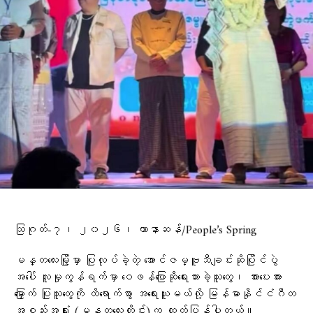
သြဂုတ်-၇၊ ၂၀၂၆၊ ဟာနာဆန်/People’s Spring
မန္တလေးမြို့မှာ ပြုလုပ်ခဲ့တဲ့ အောင်ဇမ္ဗူသီချင်းဆိုပြိုင်ပွဲ
အပေါ် လူမှုကွန်ရက်မှာ ဝေဖန်ပြောဆိုရေးသားခဲ့သူတွေ၊ အားပေးအား
မြှောက် ပြုသူတွေကို ထိရောက်စွာ အရေးယူမယ်လို့ မြန်မာနိုင်ငံဂီတ
အစည်းအရုံး (မန္တလေးတိုင်း)က ထုတ်ပြန်ပါတယ်။