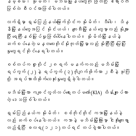
နမ့်ခမ်း၊ မိုးမိတ်၊ မဘိမ်းမြို့နယ်တွေကို ဖြတ်ပြီး ဧရာဝတီ
မြစ်ထဲ စီးဝင်တာဖြစ်ပါတယ်။
လက်ရှိမှာ ရှမ်းပြည်နယ်မြောက်ပိုင်းက မိုးမိတ်၊ သီပေါ၊ သိန္
နီမြို့နယ်တွေအပြင် မိုင်းယယ်၊ ကျေးသီးမြို့နယ်‌ တွေမှာလည်း မိုးများ
ပြီး ရေကြီးနစ်မြုပ်မှုဖြစ်ပေါ်နေပါတယ်။ မိုးမိတ်မြို့နယ်နဲ့
ဆက်စပ်နေတဲ့မန္တလေးတိုင်းမိုးကုတ်မြို့မှာလည်း မိုးကြီးပြီး မြေပြို
မှုတွေရင်ဆိုင်နေရပါတယ်။
စစ်တပ်က ဇူလိုင် ၂၈ရက် မနက်ကလည်း မဘိမ်းမြို့
ရပ်ကွက် (၂)နဲ့ ရပ်ကွက် (၃)ကိုဂျက်ဖိုက်တာ ၂စီးနဲ့ ဗုံးကြဲ
လို့ အရပ်သားထိခိုက်သေဆုံးမှုတွေရှိခဲ့ပါတယ်။
မဘိမ်းမြို့ဟာ ကချင်လွတ်လပ်ရေးတပ်မတော်(KIA) ထိန်းချုပ်ထား
တဲ့ ဒေသဖြစ်ပါတယ်။
ရှမ်းပြည်နယ်က မိုးမိတ်၊ စစ်ကိုင်းတိုင်း ကသာမြို့နယ်နဲ့
လည်း ဆက်စပ်နေပါတယ်။ ကသာနဲ့ မဘိမ်းမြို့ကြားမှာ ငါးအိုးကျေးရွာ
တည်ရှိပြီး ခလရ(၁၂၁)တပ်ရင်း တပ်စွဲထားပါတယ်။