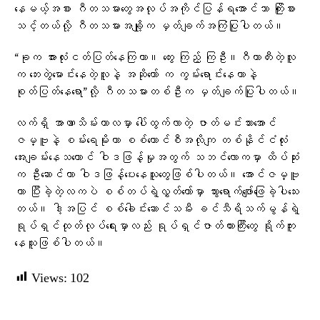
နေမယ့်အစား ဂီတသမားတွေအလုပ်အကိုင်ပြန်ရအောင်သာ ကြိုးစား
သင့်တယ်လို့ ဂီတသမားအချို့က မှတ်ချက်အကြံပြုပါတယ်။
“ခုက အားလုံးငတ်ပြတ်နေကြတာ။ တွေး ကြည့် ကြဦး။ဂီတာတီးတဲ့လူ
က ဘေးတွဲမောင်းနေတဲ့လူနဲ့ အဆိုတော် က ကွမ်းရောင်းနေတာနဲ့
စုတ်ပြတ်နေရော”လို့ ဂီတသမားတစ်ဦးက မှတ်ချက်ပြုပါတယ်။
လက်ရှိ အာဏာသိမ်းကာလမှာ ပေါ်ထွက်လာတဲ့ ဇာတ်မင်းသားအောင်
ဇမ္ဗူနဲ့ စမ်းရေမိုးဟာ စစ်ကောင်စီအလိုကျ တစ်နိုင်ငံလုံး
အေးချမ်းနေသယောင် ဝါဒဖြန့်မှုအတွက် သဘင်လောကမှာ ထိပ်ဆုံး
က ဦးဆောင်ကာ ဝါဒဖြန့်ပေးနေသူတွေဖြစ်ပါတယ်။ အောင်ဇမ္ဗူ
ဟာ ပြီးခဲ့တဲ့လကပဲ စစ်တပ်ရဲ့လွှတ်တော်မှာ သွားရောက်ဖျော်ဖြေခဲ့ပါသေး
တယ်။ ဒါ့အပြင် စစ်ခေါင်းဆောင်သမီး ခင်သီရိသက်မွန်ရဲ့
ရုပ်ရှင်ထုတ်လုပ်ရေးမှာလည်း ရုပ်ရှင်ဇာတ်ကားကြီးတွေ ရိုက်ကူး
နေသူဖြစ်ပါတယ်။
Views:
102