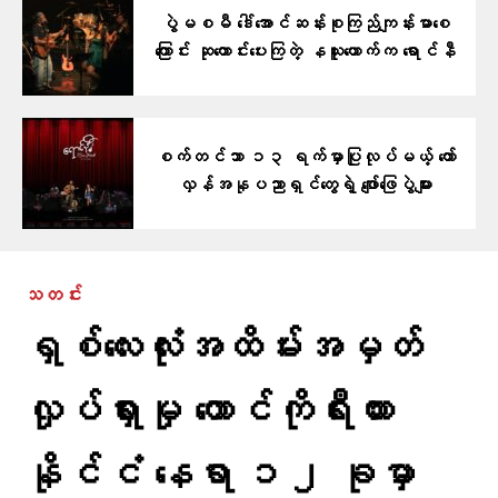
ပွဲမစမီ ဒေါ်အောင်ဆန်းစုကြည်ကျန်းမာစေ
ကြောင်း ဆုတောင်းပေးကြတဲ့ နယူးယောက်က ရောင်နီ
စက်တင်ဘာ ၁၃ ရက်မှာပြုလုပ်မယ့် တော်
လှန်အနုပညာရှင်တွေရဲ့ ဖျော်ဖြေပွဲများ
သတင်း
ရှစ်လေးလုံးအထိမ်းအမှတ်
လှုပ်ရှားမှု တောင်ကိုရီးယား
နိုင်ငံ နေရာ ၁၂ ခုမှာ