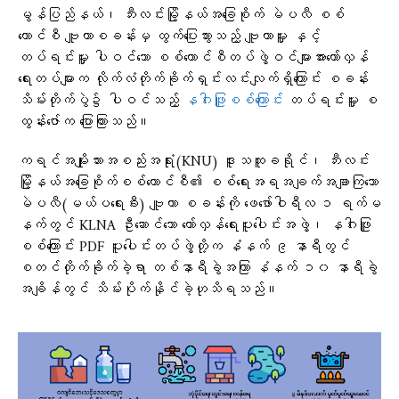
မွန်ပြည်နယ်၊ ဘီးလင်းမြို့နယ်အခြေစိုက် မဲပလီ စစ်
ကောင်စီ ဗျူဟာစခန်းမှ ထွက်ပြေးသွားသည့် ဗျူဟာမှူး နှင့်
တပ်ရင်းမှူး ပါဝင်သော စစ်ကောင်စီတပ်ဖွဲ့ဝင်များအား​တော်လှန်​
ရေးတပ်များက လိုက်လံတိုက်ခိုက်ရှင်းလင်းလျက်ရှိကြောင်း စခန်း
သိမ်းတိုက်ပွဲ၌ ပါဝင်သည့်
နဂါးဖြူစစ်ကြောင်း
တပ်ရင်းမှူး စ
ထွန်းဇော်က ပြောကြားသည်။
ကရင်အမျိုးသားအစည်းအရုံး(KNU) ဒူးသထူခရိုင်၊ ဘီးလင်း
မြို့နယ်အခြေစိုက်စစ်ကောင်စီ၏ စစ်ရေးအရအချက်အချာကြသော
မဲပလီ(မယ်ပရေးခီး) ဗျူဟာ စခန်းကို ဖေဖော်ဝါရီလ ၁ ရက်မ
နက်တွင် KLNA ဦးဆောင်သော တော်လှန်ရေးပူးပေါင်းအဖွဲ့၊ နဂါးဖြူ
စစ်ကြောင်း PDF ပူးပေါင်းတပ်ဖွဲ့တို့က နံနက် ၉ နာရီတွင်
စတင်တိုက်ခိုက်ခဲ့ရာ တစ်နာရီခွဲအကြာ နံနက် ၁၀ နာရီခွဲ
အချိန်တွင် သိမ်းပိုက်နိုင်ခဲ့ဟုသိရသည်။