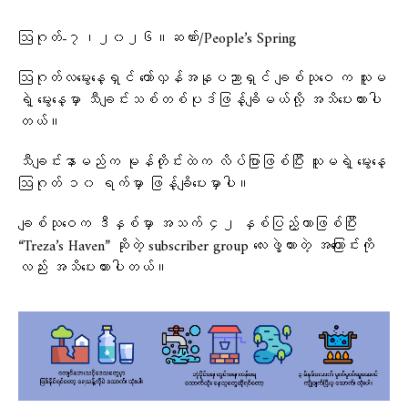
ဩဂုတ်-၇၊၂၀၂၆။ဆဏ်း/People’s Spring
ဩဂုတ်လမွေးနေ့ရှင် တော်လှန်အနုပညာရှင် ချစ်သုဝေ က သူမ
ရဲ့ မွေးနေ့မှာ သီချင်းသစ်တစ်ပုဒ်ဖြန့်ချိမယ်လို့ အသိပေးထားပါ
တယ်။
သီချင်းနာမည်က မုန်တိုင်းထဲက လိပ်ပြာဖြစ်ပြီး သူမရဲ့ မွေးနေ့
ဩဂုတ် ၁၀ ရက်မှာ ဖြန့်ချိပေးမှာပါ။
ချစ်သုဝေက ဒီနှစ်မှာ အသက် ၄၂ နှစ်ပြည့်တာဖြစ်ပြီး
“Treza’s Haven” ဆိုတဲ့ subscriber group လေးဖွဲ့ထားတဲ့ အကြောင်းကို
လည်း အသိပေးထားပါတယ်။