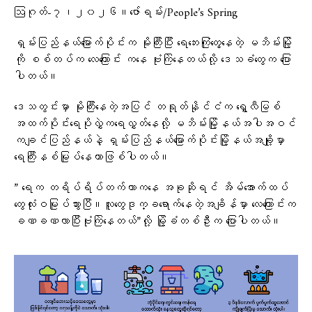
ဩဂုတ်-၇၊၂၀၂၆။ဇော်ရမ်း/People’s Spring
ရှမ်းပြည်နယ်မြောက်ပိုင်းက မိုးကြီးပြီး ရေဘေးကြုံတွေ့နေတဲ့ မဘိမ်းမြို့
ကို စစ်တပ်က လေကြောင်း ကနေ ဗုံးကြဲနေတယ်လို့ ဒေသခံတွေက ပြော
ပါတယ်။
ဒေသတွင်းမှာ မိုးကြီးနေတဲ့အပြင် တရုတ်နိုင်ငံက ရွှေလီမြစ်
အထက်ပိုင်းရေပိုလွှဲက​ရေလွှတ်နေလို့ မဘိမ်းမြို့နယ်အပါအဝင်
ကချင်ပြည်နယ်နဲ့ ရှမ်းပြည်နယ်မြောက်ပိုင်းမြို့နယ်အချို့မှာ
ရေကြီးနစ်မြုပ်နေတာဖြစ်ပါတယ်။
” ရေက တရိပ်ရိပ်တက်တာကနေ အခုဆိုရင် အိမ်အောက်ထပ်
တွေလုံးဝမြုပ်သွားပြီ။လူတွေဒုက္ခရောက်နေတဲ့အချိန်မှာ လေကြောင်းက
ခဏခဏလာပြီးဗုံးကြဲနေတယ်”လို့ မြို့ခံတစ်ဦးက ပြောပါတယ်။