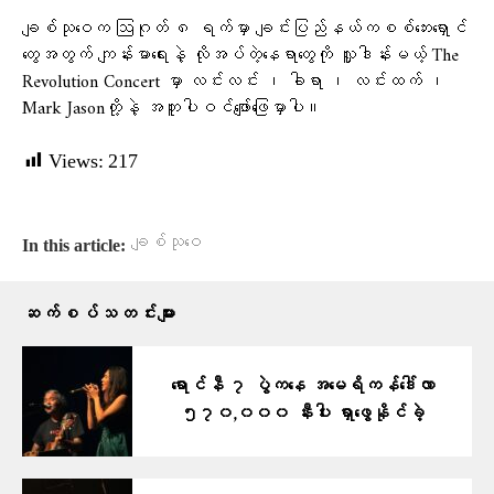
ချစ်သုဝေက ဩဂုတ် ၈ ရက်မှာ ချင်းပြည်နယ်ကစစ်ဘေးရှောင်
တွေအတွက် ကျန်းမာရေးနဲ့ လိုအပ်တဲ့နေရာတွေကို လှူဒါန်းမယ့် The
Revolution Concert မှာ လင်းလင်း ၊ ခါရာ ၊ လင်းထက် ၊
Mark Jasonတို့နဲ့ အတူပါဝင်ဖျော်ဖြေမှာပါ။
Views:
217
ချစ်သုဝေ
In this article:
ဆက်စပ်သတင်းများ
ရောင်နီ ၇ ပွဲကနေ အမေရိကန်ဒေါ်လာ
၅၇၀,၀၀၀ နီးပါး ရှာဖွေနိုင်ခဲ့