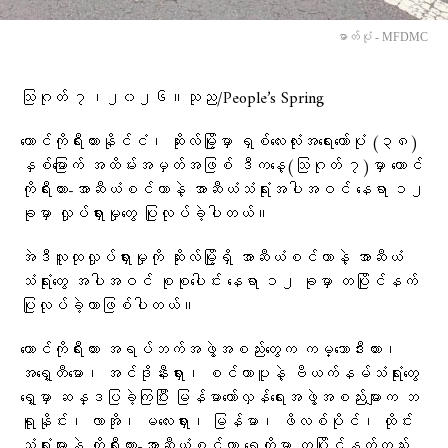
ဓာတ်ပုံ - MFDMC
သြဂုတ် ၇၊၂၀၂၆။သုည/People’s Spring
တောင်ကိုရီးယားနိုင်ငံ၊ ဆိုးလ်မြို့မှာ ရှစ်လေးလုံးအရေးတော်ပုံ (၃၈)
နှစ်မြောက် အထိမ်းအမှတ်အဖြစ် ဒီကနေ့(သြဂုတ် ၇)မှာ တောင်
ကိုရီးယား-အာဆီယံစင်တာနဲ့ အာဆီယံသံရုံးအပါအဝင် နေရာ ၁၂
ခုမှာ လှုပ်ရှားမှုတွေ ပြုလုပ်ခဲ့ပါတယ်။
အဲဒီလူထုလှုပ်ရှားမှုကို ဆိုးလ်မြို့ရှိ အာဆီယံစင်တာနဲ့ အာဆီယံ
သံရုံးတွေ အပါအဝင် စုစုပေါင်း နေရာ ၁၂ ခုမှာ တပြိုင်နက်
ပြုလုပ်ခဲ့တာဖြစ်ပါတယ်။
တောင်ကိုရီးယား အရပ်ဘက်အဖွဲ့အစည်းတွေက ကမ္ဘောဒီးယား၊
အရှေ့တီမော၊ အင်ဒိုနီးရှား၊ စင်ကာပူနဲ့ ဗီယက်နမ်သံရုံးတွေ
ရှေ့မှာ ဆန္ဒပြခဲ့ကြပြီး မြန်မာတော်လှန်ရေးအဖွဲ့အစည်းများက ဘ
ရူနိုင်း၊ လာအို၊ မလေးရှား၊ မြန်မာ၊ ဖိလစ်ပိုင်၊ ထိုင်း
သံရုံးများနဲ့ ကိုရီးယား-အာဆီယံစင်တာ ရှေ့တို့မှာ တပြိုင်နက်တည်း