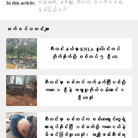
,
,
,
,
စထွန်းဇော်
နဂါးဖြူ
ဘီးလင်း
မဲပလီစခန်း
In this article:
မွန်ပြည်နယ်
ဆက်စပ်သတင်းများ
ဘီးလင်းနယ်မှာ KNLA ပူးပေါင်းတပ်
တိုက်ခိုက်လို့ စစ်တပ် ၅ ဦး သေ
ဘီးလင်းမှာ စစ်တပ် လက်နက်ကြီးပစ်လို့
ကလေး ၁ ဦးနဲ့ အမွှာပူးကိုယ်ဝန်ဆောင် ၁
ဦး သေဆုံး
ဘီးလင်းမှာ စစ်တပ်က စစ်ဘေးရှောင်တွေရဲ့
ကားရပ်ခိုင်းပြီး ပစ်ခတ်လို့ ကလေးငယ်နဲ့
မိခင်ဖြစ်သူ သေဆုံး၊ အချို့ဖမ်းဆီးခံရ