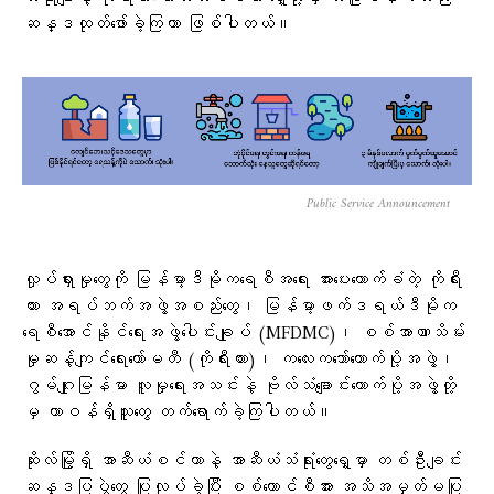
ဆန္ဒထုတ်ဖော်ခဲ့ကြတာ ဖြစ်ပါတယ်။
Public Service Announcement
လှုပ်ရှားမှုတွေကို မြန်မာ့ဒီမိုကရေစီအရေး အားပေးထောက်ခံတဲ့ ကိုရီး
ယား အရပ်ဘက်အဖွဲ့အစည်းတွေ၊ မြန်မာ့ဖက်ဒရယ်ဒီမိုက
ရေစီအောင်နိုင်ရေးအဖွဲ့ပေါင်းချုပ် (MFDMC)၊ စစ်အာဏာသိမ်း
မှုဆန့်ကျင်ရေးကော်မတီ (ကိုရီးယား)၊ ကလေးကဘော်ထောက်ပို့အဖွဲ့၊
ဂွမ်ဂျုးမြန်မာ လူမှုရေးအသင်းနဲ့ ဗိုလ်သံချောင်းထောက်ပို့အဖွဲ့တို့
မှ တာဝန်ရှိသူတွေ တက်ရောက်ခဲ့ကြပါတယ်။
ဆိုးလ်မြို့ရှိ အာဆီယံစင်တာနဲ့ အာဆီယံသံရုံးတွေရှေ့မှာ တစ်ဦးချင်း
ဆန္ဒပြပွဲတွေ ပြုလုပ်ခဲ့ပြီး စစ်ကောင်စီအား အသိအမှတ်မပြု