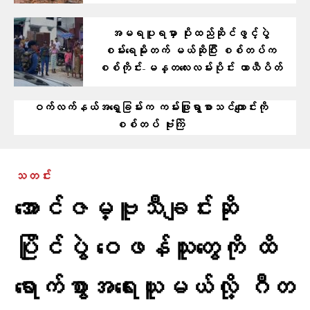
အမရပူရမှာ ပိုးထည်ဆိုင်ဖွင့်ပွဲ
စမ်းရေမိုးတက် မယ်ဆိုပြီး စစ်တပ်က
စစ်ကိုင်း-မန္တလေးလမ်းပိုင်း ယာယီပိတ်
ဝက်လက်နယ်အရှေ့ခြမ်းက ကမ်းဖြူရွာစာသင်ကျောင်းကို
စစ်တပ် ဗုံးကြဲ
သတင်း
အောင်ဇမ္ဗူသီချင်းဆို
ပြိုင်ပွဲ ဝေဖန်သူတွေကို ထိ
ရောက်စွာအရေးယူမယ်လို့ ဂီတ