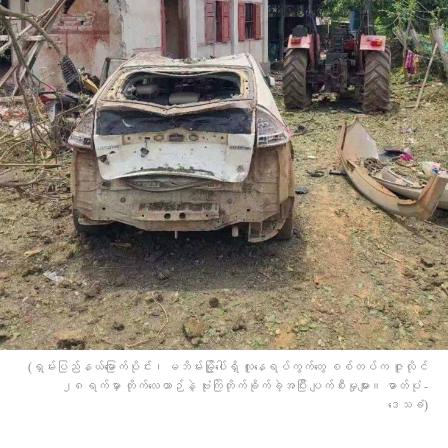
(ရှမ်းပြည်နယ်မြောက်ပိုင်း၊ မဘိမ်းမြို့ပေါ်ရှိ လူနေရပ်ကွက်တွေ စစ်တပ်က ဇူလိုင်
၂၈ရက်မှာ တိုက်လေယာဉ်နဲ့ ဗုံးကြဲတိုက်ခိုက်ခဲ့အပြီး ပျက်စီးမှုများ။ ဓာတ်ပုံ -
ဒေသခံ)