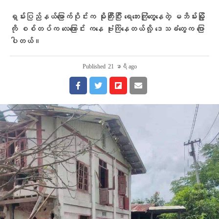
ရှမ်းပြည်နယ်မြောက်ပိုင်းက မိုးကြီးပြီး ရေဘေးကြုံတွေ့နေတဲ့ မဘိမ်းမြို့
ကို စစ်တပ်က လေကြောင်း ကနေ ဗုံးကြဲနေတယ်လို့ ဒေသခံတွေက ပြော
ပါတယ်။
Published
21 နာရီ ago