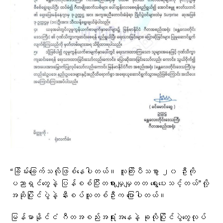
“ခြိမ်းခြေက်သလိုဖြစ်နေပါတယ်။ လူကြိးပီသစွာ ၂၀ ဦးကို
ပညာရှင်တွေနဲ့ ပြန်စစ်ပြီးတရားမျှမျှတတ ရွေးပေးသင့်တယ်”လို့
အဆိုပြိုင်ပွဲနဲ့ နီးစပ်သူတစ်ဦးက ပြောပါတယ်။
မြန်မာနိုင်ငံ ဂီတအစည်းအရုံးအနေနဲ့ ခုလိုပြိုင်ပွဲတွေလုပ်