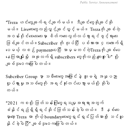
Public Service Announcement
“Treza ဟင်းတွေချက်ရင်ချက်မယ်။ သီချင်းတွေဆိုချင်ဆို
မယ်။ Liveလေးတွေလည်းလွှင့်ချင်လွှင့်မယ်။ Trezaကို ချစ်တဲ့
အဝန်းဝိုင်းသေးသေးလေးမှာ စိတ်ကလေးလွတ်လပ်စွာရင်ဖွင့်ရာလေး
ဖြစ်ချင်တယ်။Subscriber ကို လုပ်ပြီး ပစ်ထားတာ ၄လလောက်ရှိ
ပေမယ့် လစဉ် paymentပေးပြီး ဘာမှမတင်တဲ့Trezaကို ချစ်ပေး
နေကြတာမျိုးမို့ အခုလက်ရှိ subscribers တွေကိုလည်း ကျေးဇူးပါ” လို့
ချစ်သုဝေကပြောပါတယ်။
Subcriber Group မှာ သမီးလေးတွေအကြောင်းနဲ့ သူမရဲ့ အနုပညာ
လှုပ်ရှားမှုအသစ်တွေကို အရင်ဆုံးတင်ပေးသွားမယ်လို့ ဆိုပါ
တယ်။
“2021 ကစလို့ ဖြတ်သန်းကြုံတွေ့ရသမျှအရာရာအတွက်
ခံနိုင်ရည်ရှိရှိရင်ဆိုင်ဖြတ်သန်းခဲ့ပါတယ်။ ဒီ နှစ်လေး
မှာတော့ Treza ဟာ ကိုယ့် boundaryလေးတွေရှင်းရှင်းပြတ်သားဖို့ သင်ယူ
နိုင်ခဲ့ပါပြီ” ချစ်သုဝေကပြောပါတယ်။