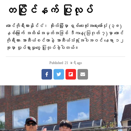
တပြိုင်နက် ပြုလုပ်
တောင်ကိုရီးယားနိုင်ငံ၊ ဆိုးလ်မြို့မှာ ရှစ်လေးလုံးအရေးတော်ပုံ (၃၈)
နှစ်မြောက် အထိမ်းအမှတ်အဖြစ် ဒီကနေ့(သြဂုတ် ၇)မှာ တောင်
ကိုရီးယား-အာဆီယံစင်တာနဲ့ အာဆီယံသံရုံးအပါအဝင် နေရာ ၁၂
ခုမှာ လှုပ်ရှားမှုတွေ ပြုလုပ်ခဲ့ပါတယ်။
Published
21 နာရီ ago