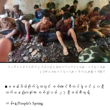
မဲပလီစခန်းသိမ်းတိုက်ပွဲ သိမ်းဆည်းရရှိ​သောလက်နက်ခဲယမ်းများ၊စစ်သုံ့ပန်းများ
နှင့်​တော်လှန်​ရေးတပ်ဖွဲ့ဝင်များ ။ဓါတ်ပုံ-ကျားဖြူစစ်​ကြောင်း
■စခန်းသိမ်းတိုက်ပွဲအတွင်း စစ်ကောင်စီတပ်ဖွဲ့ဝင် ၄၀ဦး
ထက်မနည်းသေဆုံးကာ စစ်သုံ့ပမ်း ၂၇ဦးဖမ်းဆီးရရှိ
ဟန်နွေ/People’s Spring