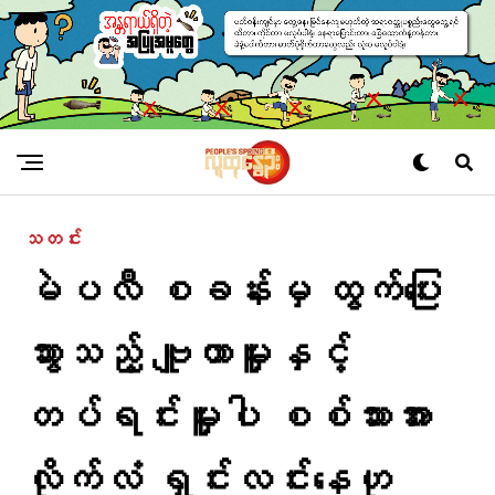
သတင်း
မဲပလီ စခန်းမှ ထွက်ပြေး
သွားသည့် ဗျူဟာမှူးနှင့်
တပ်ရင်းမှူးပါ စစ်သားအား
လိုက်လံ ရှင်းလင်းနေဟု