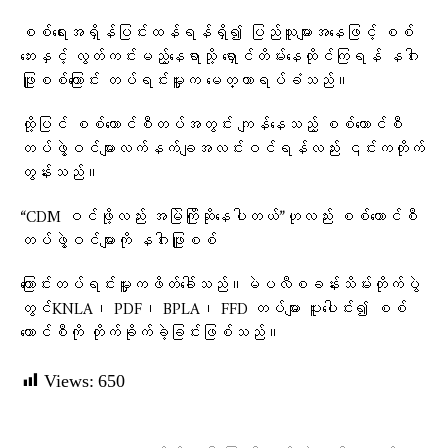
စစ်ရေးအရှိန်ပြင်းထန်ရန်ရှိ၍ ပြည်သူများအနေဖြင့် စစ်
ဘေးနှင့် လွတ်ကင်းမည့်နေရာသို့ ရှောင်တိမ်းနေထိုင်ကြရန် နဂါး
ဖြူစစ်ကြောင်း တပ်ရင်းမှူးက မေတ္တာရပ်ခံသည်။
ထို့ပြင် စစ်ကောင်စီတပ်အတွင်း ကျန်နေသည့် စစ်ကောင်စီ
တပ်ဖွဲ့ဝင်များလက်နက်ချအလင်းဝင်ရန်လည်း ၎င်းကတိုက်
တွန်းသည်။
“CDM ဝင်ဖို့လည်း အမြဲကြိုဆိုနေပါတယ်”ဟုလည်း စစ်ကောင်စီ
တပ်ဖွဲ့ဝင်များကို နဂါးဖြူစစ်
ကြောင်းတပ်ရင်းမှူးကဖိတ်ခေါ်သည်။မဲပလီစခန်းသိမ်းတိုက်ပွဲ
တွင်KNLA၊ PDF၊ BPLA၊ FFD တပ်များ ပူးပေါင်း၍ စစ်
ကောင်စီကို တိုက်ခိုက်ခဲ့ခြင်းဖြစ်သည်။
Views:
650