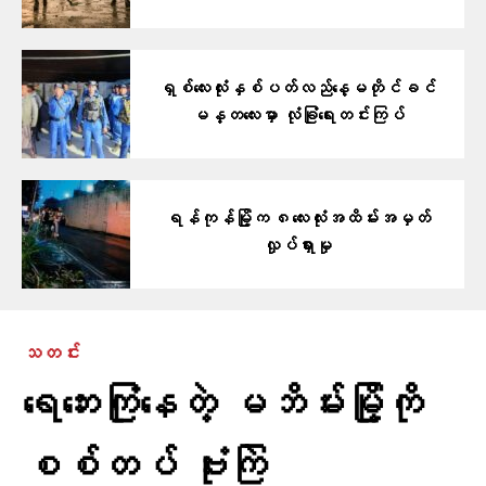
ရှစ်လေးလုံးနှစ်ပတ်လည်နေ့မတိုင်ခင်
မန္တလေးမှာ လုံခြုံရေးတင်းကြပ်
ရန်ကုန်မြို့က ၈လေးလုံးအထိမ်းအမှတ်
လှုပ်ရှားမှု
သတင်း
ရေဘေးကြုံနေတဲ့ မဘိမ်းမြို့ကို
စစ်တပ် ဗုံးကြဲ