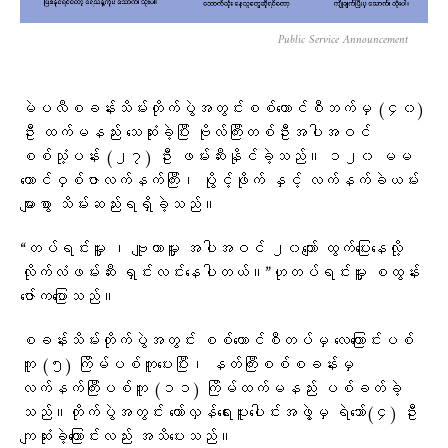
Public Service Announcement
မဲပလီစခန်းသိမ်းတိုက်ပွဲအတွင်းစစ်ကောင်စီဘက်မှ (၄၀)
ဦး ထက်မနည်း ​သေဆုံးခဲ့ပြီး ဗိုလ်ကြီးတစ်ဦးအပါအဝင်
စစ်သုံ့ပန်း (၂၇) ဦး ဖမ်းဆီးနိုင်ခဲ့သည်။ ၁၂၀ မမ
ဟောင်ဝှစ်ဇာလက်နက်ကြီး၊ ပွိုင့်ဖိုက် နှင့် လက်နက်ခဲယမ်း
များစွာ သိမ်းဆည်းရရှိခဲ့သည်။
“တပ်ရင်းမှူး ၊ ဗျူဟာမှူး အပါအဝင် ၂၀ကျော် ထွက်ပြေးနေလို့
လိုက်လံဖမ်းဆီး ရှင်းလင်းနေပါတယ်။”ဟုတပ်ရင်းမှူး စထွန်း
ဇော်ကပြောသည်။
စခန်းသိမ်းတိုက်ပွဲအတွင်း စစ်ကောင်စီတပ်မှ လေကြောင်းပစ်
ကူ (၅) ကြိမ်ပစ်ကူပေးပြီး၊ နတ်ကြီးစစ်စခန်းမှ
လက်နက်ကြီးပစ်ကူ (၁၁) ကြိမ်ထက်မနည်း ပစ်ခတ်ခဲ့
သည်။တိုက်ပွဲအတွင်း တော်လှန်ရေးပူးပေါင်းအဖွဲ့မှ ရဲဘော်(၄) ဦး
ကျဆုံးခဲ့ကြောင်းလည်း အသိပေးသည်။