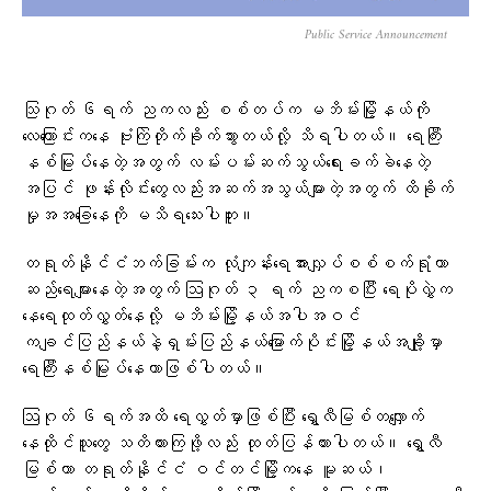
Public Service Announcement
သြဂုတ် ၆ရက် ညကလည်း စစ်တပ်က မဘိမ်းမြို့နယ်ကို
လေကြောင်းကနေ ဗုံးကြဲတိုက်ခိုက်သွားတယ်လို့ သိရပါတယ်။ ရေကြီး
နစ်မြုပ်နေတဲ့အတွက် လမ်းပမ်းဆက်သွယ်ရေးခက်ခဲနေတဲ့
အပြင် ဖုန်းလိုင်းတွေလည်းအဆက်အသွယ်များတဲ့အတွက် ထိခိုက်
မှုအအခြေနေကို မသိရသေးပါဘူး။
တရုတ်နိုင်ငံဘက်ခြမ်းက လုံကျန်းရေအားလျှပ်စစ်စက်ရုံဟာ
ဆည်ရေများနေတဲ့အတွက် ဩဂုတ် ၃ ရက် ညကစပြီး ရေပိုလွှဲက‌
နေရေထုတ်လွှတ်နေလို့ မဘိမ်းမြို့နယ်အပါအဝင်
ကချင်ပြည်နယ်နဲ့ရှမ်းပြည်နယ်မြောက်ပိုင်းမြို့နယ်အချို့မှာ
ရေကြီးနစ်မြုပ်နေတာဖြစ်ပါတယ်။
ဩဂုတ် ၆ရက်အထိ ရေလွှတ်မှာဖြစ်ပြီး ရွှေလီမြစ်တလျှောက်
နေထိုင်သူတွေ သတိထားကြဖို့လည်း ထုတ်ပြန်ထားပါတယ်။ ရွှေလီ
မြစ်ဟာ တရုတ်နိုင်ငံ ဝင်တင်မြို့ကနေ မူဆယ်၊