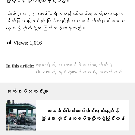
မြို့တွင်းမှ ဆုတ်ခွာပေးခဲ့ရသည်။
သို့သော် ၂၀၂၅ ဖေဖော်ဝါရီကစ၍ တော်လှန်ရေးတပ်များက ကော့က
ရိတ်မြို့ဝန်းကျင်ကို ပြန်လည်ထိုးစစ်ဆင် တိုက်ခိုက်လာရာမှ
နေ့စဉ် တိုက်ပွဲများ ပြင်းထန်လာခဲ့သည်။
Views:
1,016
,
,
,
ကော့ကရိတ်
စစ်ကောင်စီတပ်သား
တိုက်ပွဲ
In this article:
,
,
ဒေါနတောင်
ရင်ကွဲတောင်စခန်း
အလင်းဝင်
ဆက်စပ်သတင်းများ
အာဏာသိမ်းခေါင်းဆောင်ထိုင်းရောက်နေချိန်
မြန်မာ-ထိုင်းနယ်စပ်မှာတိုက်ပွဲပြင်းထန်