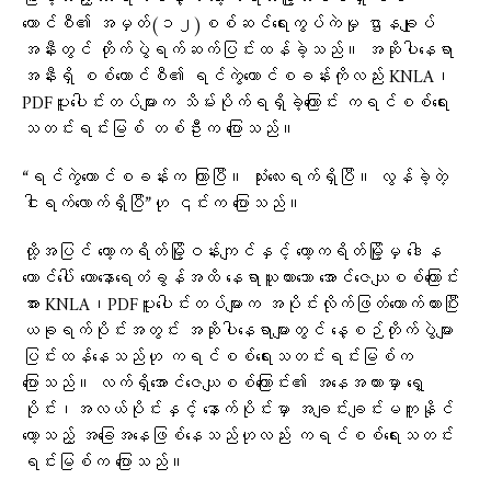
ကောင်စီ၏ အမှတ်(၁၂)စစ်ဆင်ရေးကွပ်ကဲမှု ဌာနချုပ်
အနီးတွင် တိုက်ပွဲရက်ဆက်ပြင်းထန်ခဲ့သည်။ အဆိုပါနေရာ
အနီးရှိ စစ်ကောင်စီ၏ ရင်ကွဲတောင်စခန်းကိုလည်း KNLA၊
PDFပူးပေါင်းတပ်များက သိမ်းပိုက်ရရှိခဲ့ကြောင်း ကရင်စစ်ရေး
သတင်းရင်းမြစ် တစ်ဦးက ပြောသည်။
“ရင်ကွဲတောင်စခန်းက ကြာပြီ။ သုံးလေးရက်ရှိပြီ။ လွန်ခဲ့တဲ့
ငါးရက်လောက်ရှိပြီ”ဟု ၎င်းက ပြောသည်။
ထို့အပြင် ကော့ကရိတ်မြို့ဝန်းကျင်နှင့် ကော့ကရိတ်မြို့မှ ဒေါန
တောင်ပေါ် တောနောရေတံခွန်အထိ နေရာယူထားသော အောင်ဇေယျစစ်ကြောင်း
အား KNLA၊PDFပူးပေါင်းတပ်များက အပိုင်းလိုက်ဖြတ်တောက်ထားပြီး
ယခုရက်ပိုင်းအတွင်း အဆိုပါနေရာများတွင် နေ့စဉ်တိုက်ပွဲများ
ပြင်းထန်နေသည်ဟု ကရင်စစ်ရေးသတင်းရင်းမြစ်က
ပြောသည်။ လက်ရှိအောင်ဇေယျစစ်ကြောင်း၏ အနေအထားမှာ ရှေ့
ပိုင်း၊အလယ်ပိုင်းနှင့် နောက်ပိုင်းမှာ အချင်းချင်းမကူနိုင်
တော့သည့် အခြေအနေဖြစ်နေသည်ဟုလည်း ကရင်စစ်ရေးသတင်း
ရင်းမြစ်က ပြောသည်။