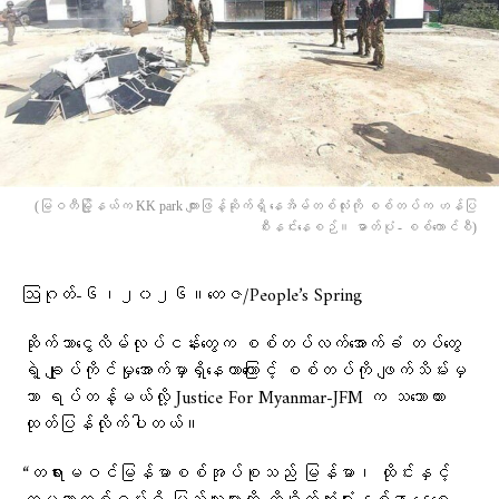
(မြဝတီမြို့နယ်က KK park ကျားဖြန့်ဆိုက်ရှိ နေအိမ်တစ်လုံးကို စစ်တပ်က ဟန်ပြ
စီးနင်းနေစဉ်။ ဓာတ်ပုံ - စစ်ကောင်စီ)
ဩဂုတ်-၆၊၂၀၂၆။တေဇ/People’s Spring
ဆိုက်ဘာငွေလိမ်လုပ်ငန်းတွေက စစ်တပ်လက်အောက်ခံ တပ်တွေ
ရဲ့ ချုပ်ကိုင်မှုအောက်မှာရှိနေတာကြောင့် စစ်တပ်ကို ဖျက်သိမ်းမှ
သာ ရပ်တန့်မယ်လို့ Justice For Myanmar-JFM က သဘောထား
ထုတ်ပြန်လိုက်ပါတယ်။
“တရားမဝင်မြန်မာစစ်အုပ်စုသည် မြန်မာ၊ ထိုင်းနှင့်