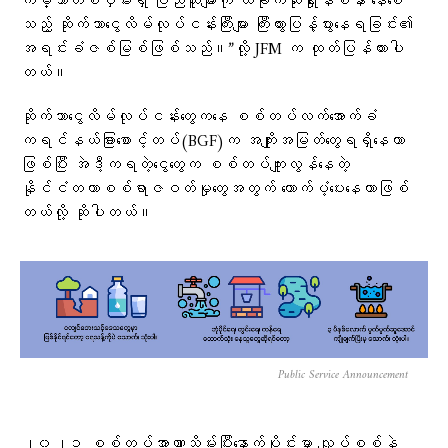
ကမ္ဘာတစ်ဝှမ်းရှိ ပြည်သူများကို ထိခိုက်ဆုံးရှုံးနစ်နာ နေစေ
သည့် ဆိုက်ဘာငွေလိမ်လုပ်ငန်းကြီးများ ကြီးထွားပြန့်ပွားနေရခြင်း၏
အရင်းခံဇစ်မြစ်ဖြစ်သည်။”လို့ JFM က ထုတ်ပြန်ထားပါ
တယ်။
ဆိုက်ဘာငွေလိမ်လုပ်ငန်းတွေကနေ စစ်တပ်လက်အောက်ခံ
ကရင်နယ်ခြားစောင့်တပ်(BGF)က အကျိုးအမြတ်တွေရရှိနေတာ
ဖြစ်ပြီး အဲဒီ့ကရတဲ့ငွေတွေက စစ်တပ်ကျူးလွန်နေတဲ့
နိုင်ငံတကာစစ်ရာဇဝတ်မှုတွေအတွက် ထောက်ပံ့ပေးနေတာဖြစ်
တယ်လို့ ဆိုပါတယ်။
Public Service Announcement
၂၀၂၁ စစ်တပ်အာဏာသိမ်းပြီးနောက်ပိုင်းမှာ လျှပ်စစ်နဲ့