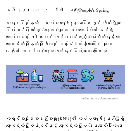
ဧပြီ ၂၃၊၂၀၂၅၊ဒီဒီး၊သတိုး/People’s Spring
ကရင်ပြည်နယ်၊ တပ်မဟာ(၆)နယ်မြေအတွင်း တိုက်ပွဲများ
ပြင်းထန်ပြီး တော်လှန်ရေးတပ်များက စစ်ကောင်စီ၏ ရင်ကွဲ
တောင်စခန်းအပါအဝင် တပ်စခန်းအချို့သိမ်းပိုက်ရရှိကာ
ကော့ကရိတ်မြို့နယ်မြို့ကိုလည်း ဝန်းရံပိတ်ဆို့ထားကြောင်း လူထု
နွေဦး၏ ကရင်စစ်ရေးသတင်းရင်းမြစ်များက ပြောသည်။
Public Service Announcement
ကရင်အမျိုးသားအစည်းအရုံး(KNU)၏ တပ်မဟာ(၆)နယ်မြေရှိ
ကော့ကရိတ်မြို့ဝန်းကျင်နှင့် ကော့ကရိတ်မြို့မှ ဒေါနတောင်ပေါ် တောနော