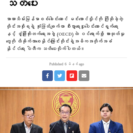
သတိပေး
အာဏာသိမ်းမြန်မာစစ်ခေါင်းဆောင် မင်းအောင်လှိုင်ကို ကြိုဆိုခဲ့တဲ့
ထိုင်းအစိုးရရဲ့ ဆုံးဖြတ်ချက်ဟာ စီးပွားရေးပူးပေါင်းဆောင်ရွက်ရေး
နှင့် ဖွံ့ဖြိုးတိုးတက်ရေးအဖွဲ့ (OECD)ထဲ ဝင်ရောက်ဖို့ အားထုတ်မှု
တွေကို ထိခိုက်လာစေနိုင်ကြောင်းထိုင်းရဲ့အဓိကအတိုက်အခံ
နိုင်ငံရေး ပါတီက သတိပေးလိုက်ပါတယ်။
Published
6 မိနစ် ago