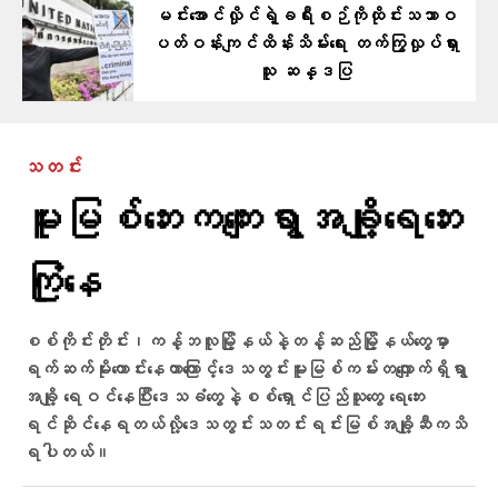
မင်းအောင်လှိုင်ရဲ့ခရီးစဉ်ကိုထိုင်းသဘာဝ
ပတ်ဝန်းကျင်ထိန်းသိမ်းရေး တက်ကြွလှုပ်ရှား
သူ ဆန္ဒပြ
သတင်း
မူးမြစ်ဘေးကကျေးရွာအချို့ရေဘေး
ကြုံနေ
စစ်ကိုင်းတိုင်း၊ကန့်ဘလူမြို့နယ်နဲ့တန့်ဆည်မြို့နယ်တွေမှာ
ရက်ဆက်မိုးကောင်းနေတာကြောင့်ဒေသတွင်းမူးမြစ်ကမ်းတလျှောက်ရှိရွာ
အချို့ ရေဝင်နေပြီးဒေသခံတွေနဲ့စစ်ရှောင်ပြည်သူတွေ ရေဘေး
ရင်ဆိုင်နေရတယ်လို့ဒေသတွင်းသတင်းရင်းမြစ်အချို့ဆီကသိ
ရပါတယ်။