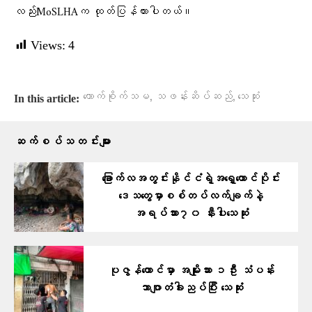
လည်းMoSLHAက ထုတ်ပြန်ထားပါတယ်။
Views:
4
,
,
ကောက်စိုက်သမ
သဖန်းဆိပ်ဆည်
သေဆုံး
In this article:
ဆက်စပ်သတင်းများ
ခြောက်လအတွင်းနိုင်ငံရဲ့အရှေ့တောင်ပိုင်း
ဒေသတွေမှာစစ်တပ်လက်ချက်နဲ့
အရပ်သား၇၀ နီးပါးသေဆုံး
ပုဇွန်တောင်မှာ အမျိုးသား ၁ဦး သံပန်း
ဘာဂျာတံခါးညပ်ပြီး သေဆုံး