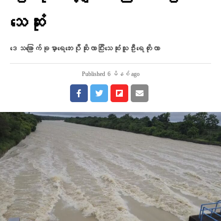
သေဆုံး
ဒေသ​ခြောက်ခုမှာရေဘေးပ်ိုဆိုးလာပြီးသေဆုံးသူဦးရေတိုးလာ
Published
6 မိနစ် ago