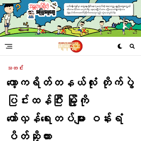
သတင်း
ကော့ကရိတ်တနယ်လုံး တိုက်ပွဲ
ပြင်းထန်ပြီး မြို့ကို
တော်လှန်ရေးတပ်များ ဝန်းရံ
ပိတ်ဆို့ထား