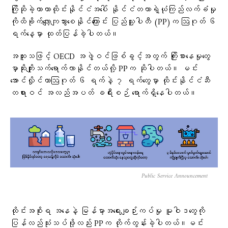
ကြိုဆိုခဲ့တာဟာထိုင်းနိုင်ငံအပေါ် နိုင်ငံတကာရဲ့ယုံကြည်လက်ခံမှု
ကိုထိခိုက်လျော့ကျသွားစေနိုင်ကြောင်း ပြည်သူ့ပါတီ (PP)က ဩဂုတ် ၆
ရက်နေ့မှာ ထုတ်ပြန်ခဲ့ပါတယ်။
အထူးသဖြင့် OECD အဖွဲ့ဝင်ဖြစ်ခွင့်အတွက် ကြိုးစားနေမှုတွေ
မှာဆိုးကျိုးသက်ရောက်လာနိုင်တယ်လို့ PPက ဆိုပါတယ်။ မင်း
အောင်လှိုင်ဟာဩဂုတ် ၆ ရက်နဲ့ ၇ ရက်တွေမှာ ထိုင်းနိုင်ငံဆီ
တရားဝင် အလည်အပတ် ခရီးစဉ် ရောက်ရှိနေပါတယ်။
Public Service Announcement
ထိုင်းအစိုးရ အနေနဲ့ မြန်မာ့အရေးချဉ်းကပ်မှု မူဝါဒတွေကို
ပြန်လည်သုံးသပ်ဖို့လည်း PPက တိုက်တွန်းခဲ့ပါတယ်။မင်း