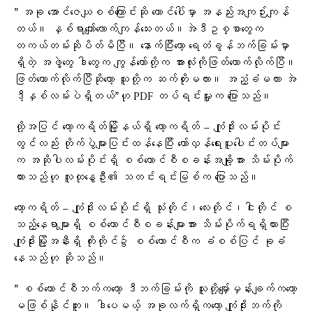
” အခု အောင်ဇေယျစစ်ကြောင်းဆို တောင်ပေါ်မှာ အနည်းအကျဉ်းကျန်
တယ်။ နှစ်ရာကျော်လောက်ကျန်သေးတယ်။အဲဒီဥစ္စာတွေက
တကယ်တမ်းဆိုပိတ်မိပြီ။ နောက်ပြီး‌တော့ ရေတံခွန်ဘက်ခြမ်းမှာ
ရှိတဲ့ အဖွဲ့တွေ ဒါတွေက ကျွန်တော်တို့က အားလုံးကိုဖြတ်တောက်လိုက်ပြီ။
ဖြတ်တောက်လိုက်ပြီဆိုတော့ သူတို့က ဆက်တိုးမလား။ အညံ့ခံမလား အဲ
ဒီ့နှစ်လမ်းပဲရှိတယ်”ဟု PDF တပ်ရင်းမှူးက ပြောသည်။
ထို့အပြင် ကော့ကရိတ်မြို့နယ်ရှိ ကော့ကရိတ် − ကျုံဒိုးလမ်းပိုင်း
တွင်လည်း တိုက်ပွဲများပြင်းထန်နေပြီး တော်လှန်ရေးပူးပေါင်းတပ်များ
က အဆိုပါလမ်းပိုင်းရှိ စစ်ကောင်စီစခန်းအချို့အား သိမ်းပိုက်
ထားသည်ဟု လူထုနွေဦး၏ သတင်းရင်းမြစ်က ပြောသည်။
ကော့ကရိတ် − ကျုံဒိုးလမ်းပိုင်းရှိ သုံးတိုင်၊လေးတိုင်၊ငါးတိုင် စ
သည့်နေရာများရှိ စစ်ကောင်စီစခန်းများအား သိမ်းပိုက်ရရှိထားပြီး
ကျုံဒိုးမြို့အနီးရှိ ကိုးတိုင်၌ စစ်ကောင်စီက ခံစစ်ပြင် ခုခံ
နေသည်ဟု ဆိုသည်။
” စစ်ကောင်စီဘက်ကတော့ ဒီဘက်ခြမ်းကို သူတို့မျှော်မှန်းချက်ကတော့
မဖြစ်နိုင်ဘူး။ ဒါပေမယ့် အခုလက်ရှိကတော့ ကျုံဒိုးဘက်ကို