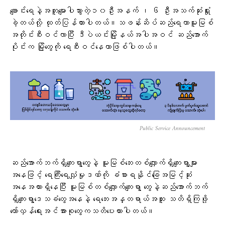
ချောင်းရေနဲ့အတူမျောပါသွားတဲ့၁၀ဦးအနက် ၊ ၆ ဦးအသက်ဆုံးရှုံး
ခဲ့တယ်လို့ ထုတ်ပြန်ထားပါတယ်။သဖန်းဆိပ်ဆည်ရေဟာမူးမြစ်
အတိုင်းစီးဝင်လာပြီး ဒီပဲယင်းမြို့နယ်အပါအဝင် ဆည်အောက်
ပိုင်းက မြို့တွေကို ရေစီးဝင်နေတာဖြစ်ပါတယ်။
Public Service Announcement
ဆည်အောက်ဘက်ရှိကျေးရွာတွေနဲ့ မူးမြစ်ဘေးတစ်လျှောက်ရှိကျေးရွာများ
အနေဖြင့် ရေကြီးရေလျှံမှုဒဏ်ကို ခံစားရနိုင်ခြေအမြင့်ဆုံး
အနေအထားရှိနေပြီး မူးမြစ်တစ်လျှောက်ကျေးရွာ တွေနဲ့ဆည်အောက်ဘက်
ရှိကျေးရွာဒေသခံတွေအနေနဲ့ ရေဘေးအန္တရာယ်အထူး သတိရှိကြဖို့
တော်လှန်ရေးအင်အားစုတွေကသတိပေးထားပါတယ်။