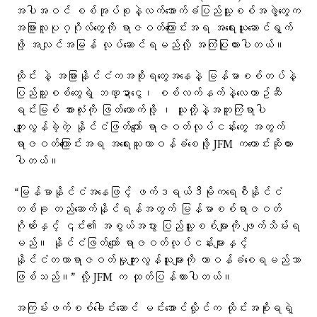
အပါအဝင် စစ်အုပ်စုနဲ့လက်အောက်ခံပြည်သူ့စစ်အဖွဲ့တွေက
အခြားလူပုဂ္ဂိုလ်တွေကို ရာဇဝတ်ကြောင်းအရ အရေးယူဆောင်ရွက်
ဖို့ အလျင်အမြန် လုပ်ဆောင်ရမည်လို့ အကြံပြုထားပါတယ်။
ထိုင်း နဲ့ အခြားနိုင်ငံကအစိုးရတွေအနေနဲ့ မြန်မာစစ်တပ်နဲ့
ပြည်သူ့စစ်တွေရဲ့ ဘဏ္ဍာငွေ၊ စစ်လက်နက်နဲ့လေယာဥ်ဆီ
ရင်းမြစ် အားလုံးကို ဖြတ်တောက်ဖို့ ၊ သူတို့နဲ့အတူကြံရာပါ
ကျူးလွန်ခဲ့တဲ့ နိုင်ငံဖြတ်ကျော် ရာဇဝတ်လုပ်ငန်းတွေ အတွက်
ရာဇဝတ်ကြောင်းအရ အရေးယူတာဝန်ခံစေဖို့ JFM ကတောင်းဆိုထား
ပါတယ်။
“မြန်မာနိုင်ငံအနေဖြင့် ဖက်ဒရယ်ဒီမိုကရေစီနိုင်ငံ
တစ်ခု တည်ဆောက်နိုင်ရန်အတွက် မြန်မာစစ်ရာဇဝတ်
ဂိုဏ်းနှင့် ၎င်း၏ အစွယ်အပွား ပြည်သူ့စစ်များကို ဖျက်သိမ်းရ
မည်။ နိုင်ငံဖြတ်ကျော် ရာဇဝတ်လုပ်ငန်းများနှင့်
နိုင်ငံတကာရာဇဝတ်မှုကျူးလွန်သူများကို တာဝန်ခံစေရမည်သာ
ဖြစ်သည်။” လို့ JFM က ထုတ်ပြန်ထားပါတယ်။
အကြမ်းဖက်စစ်ခေါင်းဆောင် မင်းအောင်လှိုင်က ထိုင်းအစိုးရရဲ့