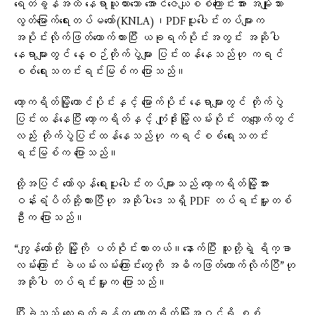
ရေတံခွန်အထိ နေရာယူထားသော အောင်ဇေယျစစ်ကြောင်းအား အမျိုးသား
လွတ်မြောက်ရေးတပ်မတော်(KNLA)၊PDFပူးပေါင်းတပ်များက
အပိုင်းလိုက်ဖြတ်တောက်ထားပြီး ယခုရက်ပိုင်းအတွင်း အဆိုပါ
နေရာများတွင် နေ့စဉ်တိုက်ပွဲများ ပြင်းထန်နေသည်ဟု ကရင်
စစ်ရေးသတင်းရင်းမြစ်က ပြောသည်။
ကော့ကရိတ်မြို့တောင်ပိုင်းနှင့် မြောက်ပိုင်း နေရာများတွင် တိုက်ပွဲ
ပြင်းထန်နေပြီး ကော့ကရိတ်နှင့် ကျုံဒိုးမြို့လမ်းပိုင်း တလျှောက်တွင်
လည်း တိုက်ပွဲပြင်းထန်နေသည်ဟု ကရင်စစ်ရေးသတင်း
ရင်းမြစ်က ပြောသည်။
ထို့အပြင် တော်လှန်ရေးပူးပေါင်းတပ်များသည် ကော့ကရိတ်မြို့အား
ဝန်းရံပိတ်ဆို့ထားပြီဟု အဆိုပါဒေသရှိ PDF တပ်ရင်းမှူးတစ်
ဦးက ပြောသည်။
“ကျွန်တော်တို့ မြို့ကို ပတ်ဝိုင်းထားတယ်။နောက်ပြီး သူတို့ရဲ့ ရိက္ခာ
လမ်းကြောင်း ခဲယမ်းလမ်းကြောင်းတွေကို အဓိကဖြတ်တောက်လိုက်ပြီ”ဟု
အဆိုပါ တပ်ရင်းမှူးက ပြောသည်။
ပြီးခဲ့သည့် လေးရက်ခန့်က ကော့ကရိတ်မြို့အဝင်ရှိ စစ်