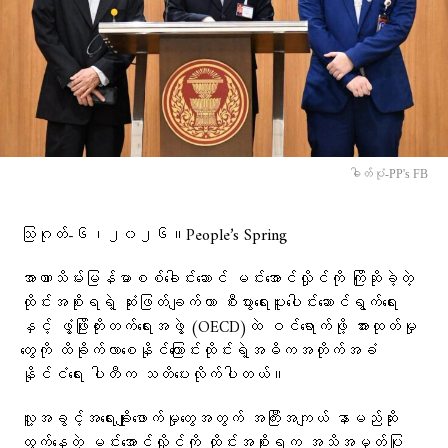
ဓါတ်ပုံ-PP's FB
သြဂုတ်-၆၊၂၀၂၆။People’s Spring
အာဏာသိမ်းမြန်မာစစ်ခေါင်းဆောင် မင်းအောင်လှိုင်ကို ကြိုဆိုခဲ့တဲ့
ထိုင်းအစိုးရရဲ့ ဆုံးဖြတ်ချက်ဟာ စီးပွားရေးပူးပေါင်းဆောင်ရွက်ရေး
နှင့် ဖွံ့ဖြိုးတိုးတက်ရေးအဖွဲ့ (OECD)ထဲ ဝင်ရောက်ဖို့ အားထုတ်မှု
တွေကို ထိခိုက်လာစေနိုင်ကြောင်းထိုင်းရဲ့အဓိကအတိုက်အခံ
နိုင်ငံရေး ပါတီက သတိပေးလိုက်ပါတယ်။
လူ့အခွင့်အရေးချိုးဖောက်မှုတွေအတွက် အကြီးအကျယ် နာမည်ဆိုး
ထွက်နေတဲ့ မင်းအောင်လှိုင်ကို ထိုင်းအစိုးရက အသိအမှတ်ပြု