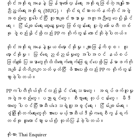
ထိုင်းအစိုးရအ​နေနဲ့ မြန်မာ့တော်လှန်ရေး အစိုးရဖြစ်တဲ့အမျိုးသား
ညီညွတ်ရေးအစိုးရ (NUG)၊ တိုင်းရင်းသားလက်နက်ကိုင်အဖွဲ့
အစည်းတွေ ပူးပေါင်းပြီး လူသားချင်းစာနာမှု အကူအညီတွေ ပေးပို့နိုင်
ရေး၊ ငြိမ်းချမ်းရေး ဆွေးနွေးမှုတွေ ဖြစ်ထွန်းရေး ပူးတွဲ ကော်မတီ တစ်
ခု ဖွဲ့စည်းနိုင်ဖို့လည်း PPက တိုက်တွန်း တောင်းဆိုခဲ့ပါတယ်။
ထိုင်းအစိုးရအနေနဲ့မူးယစ်မှောင်ခိုမှု၊ကျားဖြန့်ကိစ္စ၊ လူ
မှောင်ခိုမှု၊ မြစ်ရေ ညစ်ညမ်းမှုတွေ အပါအဝင် နယ်စပ်
ဖြတ်ကျော် ပြဿနာတွေကိုထိထိရောက်ရောက်ဖြေရှင်းပေးဖို့မြန်မာဖက်ကို
အချိန်တိတိကျကျသတ်မှတ်ပြီး ဖိအားပေးဖို့လည်း PPက တိုက်တွန်း
သွားခဲ့ပါတယ်။
PPကပါတီကိုယ်တိုင်လည်းနိုင်ငံရေးသမားတွေ၊ အရပ်ဖက်လူမှု
အဖွဲ့အစည်းတွေ၊ပညာရှင်တွေ၊ စီးပွားရေး လုပ်ငန်းတွေ၊ မီဒီ
ယာတွေ ပါဝင်ပြီးအာဆီယံဒေသရဲ့လူ့အခွင့်ရေး၊ ငြိမ်းချမ်းရေး၊
ဖွံ့ဖြိုးတိုးတက်ရေးတွေကို အားပေးမယ့်အာဆီယံဒီမိုကရေစီကွန်ရက်
တစ်ခု ထူထောင်သွားမယ်လို့ ထုတ်ပြန်ခဲ့ပါတယ်။
ကိုးကား: Thai Enquirer