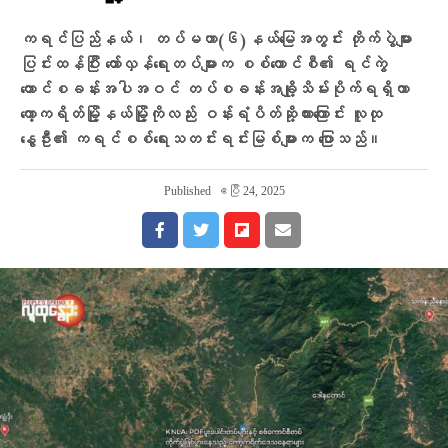
ကရင်ပြည်နယ်၊ တပ်မဟာ(၆)နယ်မြေအတွင်း တိုက်ပွဲများ
ပြင်းထန်ပြီး တော်လှန်ရေးတပ်များက စစ်ကောင်စီ၏ ရင်ကွဲ
တောင်စခန်းအပါအဝင် တပ်စခန်းအချို့သိမ်းပိုက်ရရှိကာ
ကော့ကရိတ်မြို့နယ်မြို့ကိုလည်း ဝန်းရံပိတ်ဆို့ထားကြောင်း လူထု
နွေဦး၏ ကရင်စစ်ရေးသတင်းရင်းမြစ်များက ပြောသည်။
Published
ဧပြီ 24, 2025