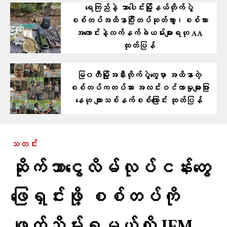
ရေကြည်နဲ့ သာပေါင်းမြို့နယ်တိုက်ပွဲ
စစ်တပ်အထိနာပြီးတပ်ဆုတ်သွား၊စစ်သား
အလောင်းနဲ့လက်နက်ခဲယမ်းများရဟု AA
ထုတ်ပြန်
မြ၀တီမြို့အနီးတိုက်ပွဲတွေမှာ အထိနာတဲ့
စစ်တပ်ကတပ်သား အလင်းဝင်လာမှုများပြား
နေဟု ကျားသစ်နက်စစ်ကြောင်း ထုတ်ပြန်
သတင်း
ဆိုက်ဘာငွေလိမ်လုပ်ငန်းတွေ
ဖြေရှင်းဖို့ စစ်တပ်ကို