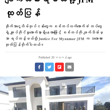
ဖျက်သိမ်းရမယ်လို့ JFM
ထုတ်ပြန်
ဆိုက်ဘာငွေလိမ်လုပ်ငန်းတွေက စစ်တပ်လက်အောက်ခံ တပ်တွေ
ရဲ့ ချုပ်ကိုင်မှုအောက်မှာရှိနေတာကြောင့် စစ်တပ်ကို ဖျက်သိမ်းမှ
သာ ရပ်တန့်မယ်လို့ Justice For Myanmar-JFM က သဘောထား
ထုတ်ပြန်လိုက်ပါတယ်။
Published
20 စက္ကန့် ago