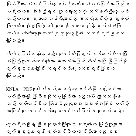
ပြန်ပြီးတော့ ခံစစ်ပြင်နေတာပဲရှိတယ်။ခံစစ်ပြင်အားဖြည့်တာ
ပဲရှိတယ်။ အဲဒါပြီးရင် သူကရွာတွေထဲကို လက်နက်ကြီးတွေ ပစ်
ထည့်တယ်။ ရွာသားတွေ ဘုန်းကြီးကျောင်းတို့ စာသင်ကျောင်းတို့မှာ သွားခိုလှုံ
ကြတယ်။ခိုလှုံကြတဲ့အခါကျသူတို့က လေယာဉ်နဲ့ ထပ်မံဗုံးကြဲ
တယ်။ တော်တော်တော့များတယ်”ဟု လူထုနွေဦး၏ သတင်းရင်းမြစ်က
ပြောသည်။
တိုက်ပွဲပြင်းထန်နေသည့် ကော့ကရိတ်မြို့တွင် စစ်ကောင်စီက မြို့
ခံပြည်သူတစ်ထောင်ကျော်အား ဓားစာခံအဖြစ် ထိန်းထားပြီး မြို့ပြင်သို့
ထွက်ခွင့်မပေးကြောင်း ကရင်စစ်ရေးသတင်းရင်းမြစ်က
ပြောသည်။
KNLA၊PDFပူးပေါင်းတပ်များသည် ကော့ကရိတ်မြို့ဝန်းကျင်အား
ပိတ်ဆို့ထား၍ မြို့သိမ်းတိုက်ပွဲဖြစ်လာသည့်အပေါ် ကြောက်လန့်နေ
သည့် စစ်ကောင်စီက မြို့နေပြည်သူများအား ဓားစာခံအဖြစ် ပိတ်ဆို့
ထားခြင်းဟု ကရင်စစ်ရေးသတင်းရင်းမြစ်က သုံးသပ်သည်။
ကော့ကရိတ်မြို့ရှိ မြို့မဘုန်းတော်ကြီးကျောင်း ဆရာတော်က ပြည်သူများအား
ထွက်ခွာခွင့်ပေးရန် စစ်ကောင်စီထံ တောင်းဆိုသော်လည်း စစ်