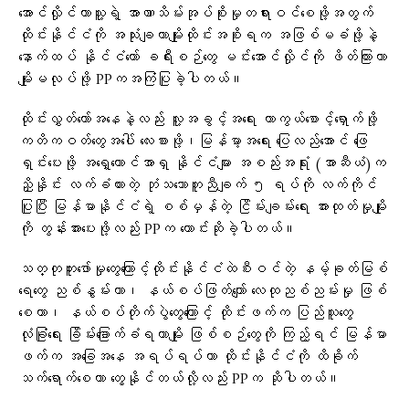
အောင်လှိုင်ဟာသူ့ရဲ့ အာဏာသိမ်းအုပ်စိုးမှုတရားဝင်စေဖို့အတွက်
ထိုင်းနိုင်ငံကို အသုံးချတာမျိုးထိုင်းအစိုးရက အဖြစ်မခံဖို့နဲ့
နောက်ထပ် နိုင်ငံတော် ခရီးစဉ်တွေ မင်းအောင်လှိုင်ကို ဖိတ်ကြားတာ
မျိုးမလုပ်ဖို့ PPကအကြံပြုခဲ့ပါတယ်။
ထိုင်းလွှတ်တော်အနေနဲ့လည်း လူ့အခွင့်အရေး ကာကွယ်စောင့်ရှောက်ဖို့
ကတိကဝတ်တွေအပေါ် လေးစားဖို့၊မြန်မာ့အရေး ပြေလည်အောင် ဖြေ
ရှင်းပေးဖို့ အရှေ့တောင်အာရှ နိုင်ငံများ အစည်းအရုံး (အာဆီယံ)က
ညှိနှိုင်း လက်ခံထားတဲ့ ဘုံသဘောတူညီချက် ၅ ရပ်ကို လက်ကိုင်
ပြုပြီး မြန်မာနိုင်ငံရဲ့ စစ်မှန်တဲ့ ငြိမ်းချမ်းရေး အားထုတ်မှုမျိုး
ကို တွန်းအားပေးဖို့လည်း PPက တောင်းဆိုခဲ့ပါတယ်။
သတ္တုတူးဖော်မှုတွေကြောင့်ထိုင်းနိုင်ငံထဲစီးဝင်တဲ့ နမ့်ခုတ်မြစ်
ရေတွေ ညစ်နွမ်းတာ၊ နယ်စပ်ဖြတ်ကျော် လေထုညစ်ညမ်းမှု ဖြစ်
စေတာ၊ နယ်စပ်တိုက်ပွဲတွေကြောင့် ထိုင်းဖက်က ပြည်သူတွေ
လုံခြုံရေး ခြိမ်းခြောက်ခံရတာမျိုး ဖြစ်စဉ်တွေကို ကြည့်ရင် မြန်မာ
ဖက်က အခြေအနေ အရပ်ရပ်ဟာ ထိုင်းနိုင်ငံကို ထိခိုက်
သက်ရောက်စေတာ တွေ့နိုင်တယ်လို့လည်း PPက ဆိုပါတယ်။