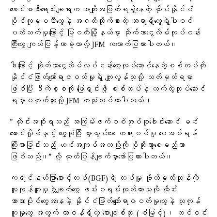
လောင်စာဆီရောင်းချရာက အကျိုးအမြတ်ရရှိနေတဲ့ ထိုင်းနိုင်ငံ
ပိုင်ကုမ္ပဏီတွေနဲ့ အဂတိလိုက်စားတဲ့ အရာရှိ‌တွေရဲ့ပါဝင်
ပတ်သက်မှုကြောင့် မြဝတီမြို့နယ်မှာ ဆိုက်ဘာငွေလိမ်လုပ်ငန်း
ကြီးတွေ ကျယ်ပြန့်လာခဲ့တာလို့ JFM ကထောက်ပြထားပါတယ်။
ဒါကြောင့် ဆိုက်ဘာငွေလိမ်လုပ်ငန်းတွေလုပ်ဆောင်နေတဲ့စစ်တပ်ကို
နိုင်ငံဖြတ်ကျော်ရာဇဝတ်မှုရဲ့ ကျူးလွန်သူလို့ သတ်မှတ်ရမှာ
ဖြစ်ပြီး ဒီကိစ္စကို ဖြေရှင်းဖို့ စစ်တပ်နဲ့ လက်တွဲလုပ်ဆောင်
ရမှာမဟုတ်ဘူးလို့ JFM ကသုံးသပ်ထားပါတယ်။
” ထိုင်းအစိုးရသည် အကြမ်းဖက်စစ်အုပ်စုခေါင်းဆောင် မင်း
အောင်လှိုင်နှင့် တွေ့ဆုံပြီး မှားယွင်းသော တရားဝင်မှု ပေးအပ်ရန်
ကြိုးစားခြင်းသည် ယင်းအကျပ်အတည်းကို ပိုဆိုးသွားစေမည်သာ
ဖြစ်သည်။” လို့ ထုတ်ပြန်ချက်မှာဖော်ပြထားပါတယ်။
ကရင်နယ်ခြားစောင့်တပ်(BGF)ရဲ့ တပ်မှူး ဗိုလ်မုတ်သုန်ကို
လူကုန်ကူးမှုစွဲချက်တွေ ဖမ်းဝရမ်းထုတ်ထားသလို ထိုင်း
အာဏာပိုင်တွေအနေနဲ့ နိုင်ငံဖြတ်ကျော်ရာဇဝတ်မှုတွေနဲ့ လူကုန်
ကူးမှု‌တွေ အတွက် တာဝန်ရှိတဲ့ စောချစ်သူ (စံမြင့်)၊ တင်ဝင်း