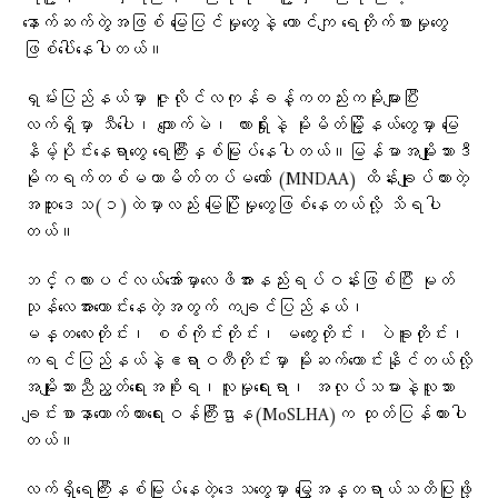
နောက်ဆက်တွဲအဖြစ် မြေပြင်မှုတွေနဲ့ တောင်ကျ‌ ရေတိုက်စားမှုတွေ
ဖြစ်ပေါ်နေပါတယ်။
ရှမ်းပြည်နယ်မှာ ဇူလိုင်လကုန်ခန့်ကတည်းကမိုးများပြီး
လက်ရှိမှာ သီပေါ၊ ကျောက်မဲ၊ လားရှိုးနဲ့ မိုးမိတ်မြို့နယ်တွေမှာ မြေ
နိမ့်ပိုင်းနေရာတွေ ရေကြီးနှစ်မြုပ်နေပါတယ်။မြန်မာအမျိုးသားဒီ
မိုကရက်တစ်မဟာမိတ်တပ်မတော် (MNDAA) ထိန်းချုပ်ထားတဲ့
အထူးဒေသ(၁)ထဲမှာလည်း မြေပြိုမှုတွေဖြစ်နေတယ်လို့ သိရပါ
တယ်။
ဘင်္ဂလားပင်လယ်အော်မှာလေဖိအားနည်းရပ်ဝန်းဖြစ်ပြီး မုတ်
သုန်လေအားကောင်းနေတဲ့အတွက် ကချင်ပြည်နယ်၊
မန္တလေးတိုင်း၊ စစ်ကိုင်းတိုင်း၊ မကွေးတိုင်း၊ ပဲခူးတိုင်း၊
ကရင်ပြည်နယ်နဲ့ဧရာဝတီတိုင်းမှာ မိုးဆက်ကောင်းနိုင်တယ်လို့
အမျိုးသားညီညွတ်ရေးအစိုးရ၊လူမှုရေးရာ၊ အလုပ်သမားနဲ့လူသား
ချင်းစာနာထောက်ထားရေးဝန်ကြီးဌာန(MoSLHA)က ထုတ်ပြန်ထားပါ
တယ်။
လက်ရှိရေကြီးနစ်မြုပ်နေတဲ့ဒေသတွေမှာ မြွေအန္တရာယ်သတိပြုဖို့