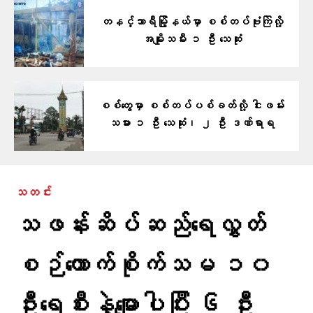
တနင်္သာရီမြို့နယ်မှာ စစ်တပ်ဗုံးကြဲလို့
အမျိုးသမီး ၁ ဦး သေဆုံး
စစ်တွေမှာ စစ်တပ်ပစ်ခတ်လို့ ငါးဖမ်း
သမား ၁ ဦး သေဆုံး၊ ၂ ဦး ဒဏ်ရာရ
သတင်း
သဖန်းဆိပ်ဆည်ရေလွှတ်
စဉ်ကောက်စိုက်သမ ၁၀
ဦးရေစီးနဲ့မျောပါပြီး ၆ ဦး