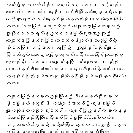
လက်ရှိမှာ စစ်ကိုင်းတိုင်းအတွင်းဟုမ္မလင်း၊ တန့်ဆည်၊
ကောလင်း၊ အင်း‌ တော်၊ ရေဦး၊ ခင်ဦးမြို့နယ်တွေမှာလည်း ရေများ
နေပြီး ကျေးရွာ၅၀ခန့်ရေနစ်မြုပ်နေတယ်လို့ ဒေသခံတွေကပြောပါ
တယ်။ ဒါ့အပြင် ဧရာဝတီတိုင်း လေးမျက်နှာမြို့နယ်မှာလည်း
ဇူလိုင်လ၃၀ရက်နေ့ညကငဝန်မြစ်ရေကာတာကျိုးကျပြီး
လေးမျက်နှာမြို့နယ်အပြင် ဘေးပတ်ဝန်းကျင်ဒေသတွေဖြစ်တဲ့
အိုင်သပြု၊ ဟင်္သာတ၊ ရေကြည်၊ ကျုံပျော်နဲ့ ငါးသိုင်းချောင်း
မြို့နယ်တွေထဲကကျေးရွာအချို့မှာ ရေဝင်နေပြီး ရေဘေးကြောင့်လူသေဆုံးမှု
တွေလည်းရှိနေပါတယ်။ လေးမျက်နှာမြို့နယ်ရေဘေးမှာ အနည်းဆုံး
ဒေသခံနှစ်ဦးသေဆုံးထားပါတယ်။ဧရာဝတီတိုင်းနဲ့ဆက်စပ်နေ
တဲ့ရခိုင်ပြည်နယ်မှာလည်း မိုးကြီးနေပြီးမြို့နယ်အချို့မှာရေကြီးနေပါ
တယ်။
ကချင်ပြည်နယ်မှာလည်းမိုးကြီးနေပြီး ဒီနေ့မနက်ပိုင်းမှာ တ
နိုင်းမြို့နယ်အတွင်း ၆ တန်းကျောင်းသားတစ်ဦး ရေနစ်မြုပ်
ပျောက်ဆုံးနေတယ်လို့သိရပါတယ်။ကချင်ပြည်နယ်က ဖားကန့်နဲ့
မိုး‌ကောင်းမြို့မှာမိုးကြီးပြီးရေကြီးနစ်မြုပ်မှုဖြစ်ပေါ်နေပါတယ်။
မန္တလေးတိုင်းမှာလည်း ဆည်တော်ကြီးရေ လှောင်တမံ ရေလျှံလို့ မတ္တ
ရာမြို့နယ်ထဲမှာရေကြီးနေသည် မိုးကုတ်မြို့မှာလည်း မိုးကြီးတဲ့