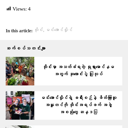
Views:
4
,
ထိုင်း
မင်းအောင်လှိုင်
In this article:
ဆက်စပ်သတင်းများ
ထိုင်းမှာ အသတ်ခံရတဲ့ ရုရှားမောင်နှမ
အတွက် ဆုတောင်းပွဲ ပြုလုပ်
မင်းအောင်လှိုင်ရဲ့ ခရီးစဉ်နဲ့ ဖိတ်ကြားသူ
အနူတင်ကို ထိုင်းအရပ်ဖက် အဖွဲ့
အစည်းတွေ ဆန္ဒပြ