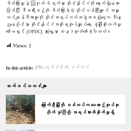
ဖိတ်ကြားမှုနဲ့ ‌ဩဂုတ် ၆ရက်မှာ ထိုင်းနိုင်ငံကို ရောက်ရှိနေတာ
ဖြစ်ပြီး ဒီခရီးစဉ်ကို ဖိတ်ကြားခဲ့တဲ့ ထိုင်းဝန်ကြီးချုပ် အနူ
တင်ချန်ဝီယာကူကို ထိုင်းအရပ်ဘက်အဖွဲ့အစည်းတွေက ဒီနေ့
ညနေပိုင်းမှာ ထိုင်းနိုင်ငံအစိုးရအုပ်ချုပ်ရေး ဖွံ့ဖြိုးတိုးတက်မှု
ကော်မရှင် (OPDC) ရုံးရှေ့မှာ ဆန္ဒထုတ်ဖော်ခဲ့ပါတယ်။
Views:
1
,
,
JFM
ငွေလိမ်ဂိုဏ်း
စစ်တပ်
In this article:
ဆက်စပ်သတင်းများ
မြောက်ဦးမြို့ကို စစ်တပ်က လေယာဉ်အုပ်စု
လိုက် ဗုံးကြဲလို့ အရပ်သားထိခိုက်မှုရှိ