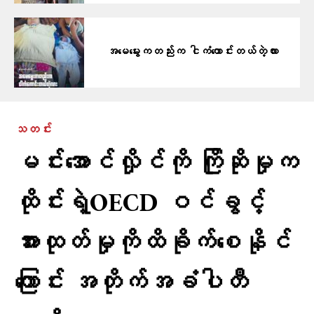
အမေမွေးကတည်းက ငါကံကောင်းတယ်တဲ့လား
သတင်း
မင်းအောင်လှိုင်ကို ကြိုဆိုမှုက
ထိုင်းရဲ့OECD ဝင်ခွင့်
အားထုတ်မှုကိုထိခိုက်စေနိုင်
ကြောင်း အတိုက်အခံပါတီ