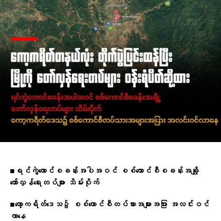
■
ရင်ကွဲတောင်စခန်းအပါအဝင် စစ်ကောင်စီစခန်းအချို့
တော်လှန်ရေးတပ်များ သိမ်းပိုက်
■
ကော့ကရိတ်ဒေသ၌ စစ်ကောင်စီတပ်သားအများအပြား အလင်းဝင်
လာနေ