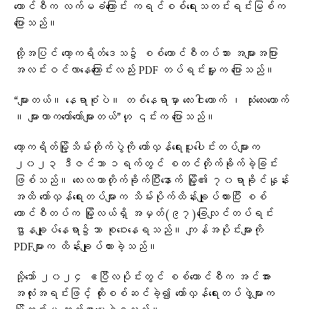
ကောင်စီက လက်မခံကြောင်း ကရင်စစ်ရေးသတင်းရင်းမြစ်က
ပြောသည်။
ထို့အပြင် ကော့ကရိတ်ဒေသ၌ စစ်ကောင်စီတပ်သား အများအပြား
အလင်းဝင်လာနေကြောင်းလည်း PDF တပ်ရင်းမှူးက ပြောသည်။
“များတယ်။ နေရာစုံပဲ။ တစ်နေရာမှာ လေးငါးယောက် ၊ သုံးလေးယောက်
။ များတာကတော်တော်များတယ်”ဟု ၎င်းက ပြောသည်။
ကော့ကရိတ်မြို့သိမ်းတိုက်ပွဲကို တော်လှန်ရေးပူးပေါင်းတပ်များက
၂၀၂၃ ဒီဇင်ဘာ ၁ရက်တွင် စတင်တိုက်ခိုက်ခဲ့ခြင်း
ဖြစ်သည်။ လေးလတာတိုက်ခိုက်ပြီးနောက် မြို့၏ ၇၀ရာခိုင်နှုန်း
အထိ တော်လှန်ရေးတပ်များက သိမ်းပိုက်ထိန်းချုပ်ထားပြီး စစ်
ကောင်စီတပ်က မြို့လယ်ရှိ အမှတ်(၉၇)ခြေလျင်တပ်ရင်း
ဌာနချုပ်နေရာ၌သာ စုဝေးနေရသည်။ ကျန်အပိုင်းများကို
PDFများက ထိန်းချုပ်ထားခဲ့သည်။
သို့သော် ၂၀၂၄ ဧပြီလပိုင်းတွင် စစ်ကောင်စီက အင်အား
အလုံးအရင်းဖြင့် ထိုးစစ်ဆင်ခဲ့၍ တော်လှန်ရေးတပ်ဖွဲ့များက