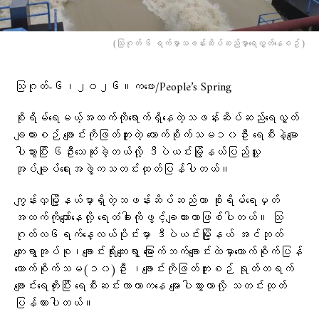
(သြဂုတ် ၆ ရက်မှာသဖန်းဆိပ်ဆည်မှာ​ရေလွှတ်​နေစဥ် )
သြဂုတ်-၆၊၂၀၂၆။ကဖေး/People’s Spring
စိုးရိမ်ရေမယ့်အထက်ကိုရောက်ရှိနေတဲ့သဖန်းဆိပ်ဆည်ရေလွှတ်
ချထားစဉ် ချောင်းကိုဖြတ်ကူးတဲ့ ကောက်စိုက်သမ၁၀ဦး ရေစီးနဲ့မျော
ပါသွားပြီး ၆ဦးသေဆုံးခဲ့တယ်လို့ ဒီပဲယင်းမြို့နယ်ပြည်သူ့
အုပ်ချုပ်ရေးအဖွဲ့ကသတင်းထုတ်ပြန်ပါတယ်။
ကျွန်းလှမြို့နယ်မှာရှိတဲ့သဖန်းဆိပ်ဆည်ဟာ စိုးရိမ်ရေမှတ်
အထက်ကိုကျော်နေလို့ ရေတံခါးကိုဖွင့်ချထားတာဖြစ်ပါတယ်။ သြ
ဂုတ်လ၆ရက်နေ့လယ်ပိုင်းမှာ ဒီပဲယင်းမြို့နယ် အင်ဘုတ်
ကျေးရွာအုပ်စု၊ချောင်းရိုးကျေးရွာ မြောက်ဘက်ချောင်းထဲမှာကောက်စိုက်ပြန်
ကောက်စိုက်သမ(၁၀)ဦး ၊ချောင်းကိုဖြတ်ကူးစဉ် ရုတ်တရက်
ချောင်းရေတိုးပြီး ရေစီးဆင်းလာတာကနေ မျောပါသွားတာလို့ သတင်းထုတ်
ပြန်ထားပါတယ်။