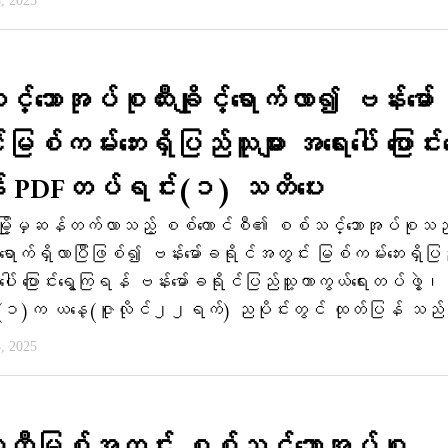
3, 2025
္ဘောအုပ်စုထီးချိုင့်ရောက်လာ၍ ဗန်းမော်
ြစ်ကမ်းဘေးရှိပြည်သူများ အရေးပေါ် ပြောင်းရ
 PDFတပ်ရင်း(၁) သတိပေး
ြို့မှဆန်တက်လာသည့် စစ်ကောင်စီ၏ စစ်သင်္ဘောအုပ်စုသည်
ု့ကို ရောက်ရှိလာပြီဖြစ်၍ ဗန်းမော်ခရိုင်အတွင်း မြစ်ကမ်းဘေးရှိပြ
းပေါ် ပြောင်းရွေ့ကြရန် ဗန်းမော်ခရိုင်ပြည်သူ့ကာကွယ်ရေးတပ်ဖွဲ့၊
၁)က ယနေ့(ဇူလိုင်၂၂ရက်) ညပိုင်းတွင် ထုတ်ပြန် သည
3, 2025