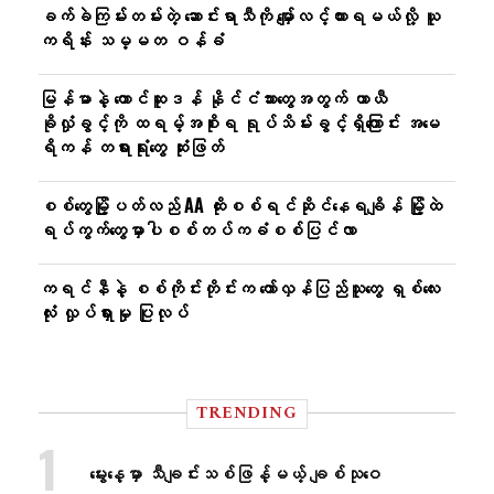
ခက်ခဲကြမ်းတမ်းတဲ့ ဆောင်းရာသီကို မျှော်လင့်ထားရမယ်လို့ ယူ
ကရိန်း သမ္မတ ဝန်ခံ
မြန်မာနဲ့ တောင်ဆူဒန် နိုင်ငံသားတွေအတွက် ယာယီ
ခိုလှုံခွင့်ကို ထရမ့်အစိုးရ ရုပ်သိမ်းခွင့်ရှိကြောင်း အမေ
ရိကန် တရားရုံးတွေ ဆုံးဖြတ်
စစ်တွေမြို့ပတ်လည် AA ထိုးစစ်ရင်ဆိုင်နေရချိန် မြို့ထဲ
ရပ်ကွက်တွေမှာပါစစ်တပ်ကခံစစ်ပြင်လာ
ကရင်နီနဲ့ စစ်ကိုင်းတိုင်းက တော်လှန်ပြည်သူတွေ ရှစ်လေး
လုံး လှုပ်ရှားမှု ပြုလုပ်
TRENDING
မွေးနေ့မှာ သီချင်းသစ်ဖြန့်မယ့် ချစ်သုဝေ