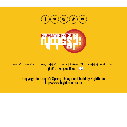
သတင်း
ဆောင်းပါး
အတွေးအမြင်
ဘာသာပြန်ဆောင်းပါး
မေးမြန်းခန်း
ရသ
ထိုင်း – ကမ္ဘောဒီးယား
Copyright to People's Spring. Design and build by HighHorse
http://www.highhorse.co.uk