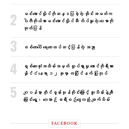
မင်းအောင်လှိုင်ကိုဆန္ဒပြခဲ့တဲ့ ထိုင်းအမတ်က
ပါတီကိုယ်စားမင်းအောင်လှိုင်ဆီ လိပ်မူတဲ့ ပေးစာကို
ထုတ်ပြန်
စစ်ဘေးပေါ် ရေဘေးထပ်ဆင့်ပြန်တဲ့ အညာ
ရှစ်လေးလုံးအထိမ်းအမှတ် လှုပ်ရှားမှု တောင်ကိုရီးယား
နိုင်ငံ နေရာ ၁၂ ခုမှာ တပြိုင်နက် ပြုလုပ်
ဂျပန်မှာ တိုင်ဖွန်းမုန်တိုင်းကြောင့် လူသိန်းနဲ့ချီ
ပြောင်းရွှေ့၊ လေယာဉ် ခရီးစဉ်တွေလည်း ဖျက်သိမ်း
FACEBOOK