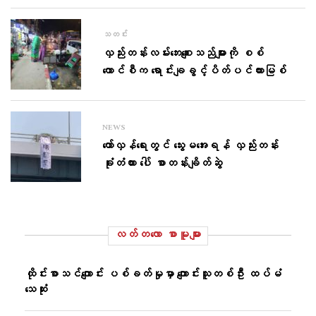
သတင်း
လှည်းတန်းလမ်း​ဘေး​စျေးသည်များကို စစ်​
ကောင်စီက ​ရောင်းချခွင့်ပိတ်ပင်တားမြစ်
NEWS
တော်လှန်ရေးတွင် သွေးမအေးရန် လှည်းတန်း
ခုံးတံတား ပေါ် စာတန်းချိတ်ဆွဲ
လတ်တ‌လော စာမူများ
ထိုင်းစာသင်ကျောင်း ပစ်ခတ်မှုမှာ ကျောင်းသူတစ်ဦး ထပ်မံ
သေဆုံး