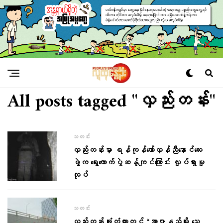
All posts tagged "လှည်းတန်း"
သတင်း
လှည်းတန်းမှာ ရန်ကုန်တော်လှန်ညီနောင်လေး
ဖွဲ့က ရွေးကောက်ပွဲဆန့်ကျင်ကြောင်း လှုပ်ရှားမှု
လုပ်
သတင်း
လှည်းတန်းခုံးတံတားတွင် “အာဇာနည်မျိုး သေ