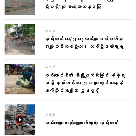
ရိုးမရှိ”ဟု စာရေးသားဆန္ဒပြ
သတင်း
လှည်းတန်း ပေ(၅၀)လမ်းစျေးပစ်ခတ်မှု
အမျိုးသမီးတစ်ဦးသေ၊ တစ်ဦးဒဏ်ရာရ
သတင်း
စစ်ကောင်စီ၏ မီးရှို့ဖျက်ဆီးခြင်း ခံခဲ့ရ
သည့် လှည်းတန်း ပေ ၅၀ စျေးတွင်ယ​နေ့နံ
နက်ဆိုင်အချို့သာ ပြန်ဖွင့်
ဗီဒီယို
လမ်းဘေးစျေးသည်တွေပျောက်သွားတဲ့ လှည်းတန်း