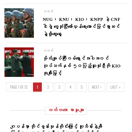
သတင်း
NUG၊ KNU၊ KIO၊ KNPP နဲ့ CNF
ငါးဖွဲ့ ​​တွေ့ဆုံပြီးတော်လှန်ရေးအောင်မြင်စွာဆင်
နွှဲဖို့ဆွေးနွေး
သတင်း
ဗိုလ်ချုပ်ကြီးဂမ်ရှောင်အပါအ၀င်
လုပ်သက်နှစ် ၅၀ပြည့်သူသုံးဦးကို KIO
ဆုချီးမြှင့်
PAGE 1 OF 12
1
2
3
4
5
NEXT ›
LAST »
လတ်တ‌လော စာမူများ
ဂျပန်မှာ တိုင်ဖွန်းမုန်တိုင်းကြောင့် လူသိန်းနဲ့ချီ