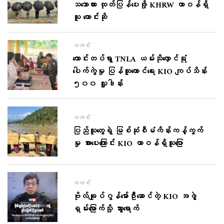
သဘောထား ထုတ်ပြန်ပေးဖို့ KHRW တာဝန်ရှိ
သူ တောင်းဆို
သတင်း
ကောင်းတပ်ရွာ TNLA ယမ်းသိုလှောင်ရုံ
ပေါက်ကွဲမှု ပြန်ထူထောင်ရေး KIO ကျပ်သိန်း
၅၀၀ လှူဒါန်း
သတင်း
ပြည်သူတွေရဲ့ မြစ်ဆုံစီမံကိန်းကန့်ကွက်
မှု အားပေးကြောင်း KIO တာဝန်ရှိသူပြော
သတင်း
ဗိုလ်ချုပ်ဂွန်မော်ဦးဆောင်တဲ့ KIO အဖွဲ့
ရှမ်းမြောက်သို့ သွားရောက်