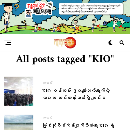
All posts tagged "KIO"
သတင်း
KIO ဝန်ထမ်း ၉၀ကျော်တက်ရောက်တဲ့
လ၀က သင်တန်းဆင်းပွဲ ကျင်းပ
သတင်း
မြစ်ဆုံစီမံကိန်းဖျက်သိမ်းရေး KIO ရဲ့