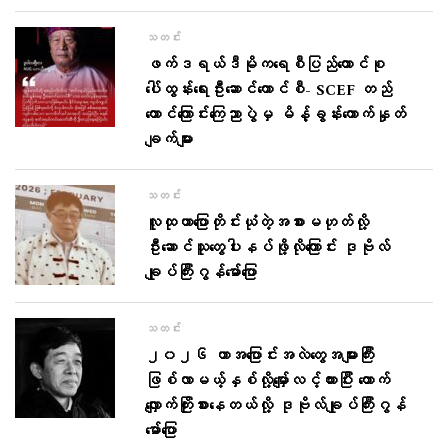
သတင်း
ဖက်ဒရယ်ဒီမိုက​ရေစီပြည်ထောင်စု
ပေါ်ထွန်းရေးဦးဆောင်ကောင်စီ- SCEF တည်​
ထောင်​ကြောင်း​ကြေညာပွဲမှ မိန့်ခွန်း​ကောက်နှုတ်
ချက်များ
သတင်း
လူထုဟာပြောတိုင်းယုံတဲ့အစားမဟုတ်လို့
ဦးဆောင်သူတွေပါးနပ်ဖို့လိုကြောင်း ဒုဗိုလ်
ချုပ်ကြီးဂွန်မော်ပြော
သတင်း
၂၀၂၆ ဟာအ​ပြောင်းအလဲ​တွေအများကြီး
ဖြစ်လာမယ့်နှစ်လို့မျှော်လင့်ထားပြီး ​​တောက်​
လျှောက်ကြိုးစား​နေတယ်လို့ ဒုဗိုလ်ချုပ်ကြီးဂွန်
မော်​ပြော