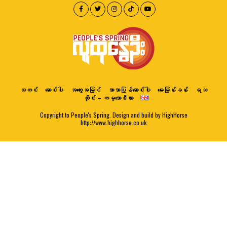
သတင်း
ဆောင်းပါး
အတွေးအမြင်
ဘာသာပြန်ဆောင်းပါး
မေးမြန်းခန်း
ရသ
ထိုင်း – ကမ္ဘောဒီးယား
Copyright to People's Spring. Design and build by HighHorse
http://www.highhorse.co.uk