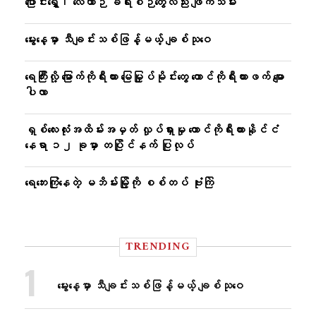
ပြောင်းရွှေ့၊ လေယာဉ် ခရီးစဉ်တွေလည်း ဖျက်သိမ်း
မွေးနေ့မှာ သီချင်းသစ်ဖြန့်မယ့် ချစ်သုဝေ
ရေကြီးလို့ မြောက်ကိုရီးယား မြေမြှုပ်မိုင်းတွေ တောင်ကိုရီးယားဖက် မျော
ပါလာ
ရှစ်လေးလုံးအထိမ်းအမှတ် လှုပ်ရှားမှု တောင်ကိုရီးယားနိုင်ငံ
နေရာ ၁၂ ခုမှာ တပြိုင်နက် ပြုလုပ်
ရေဘေးကြုံနေတဲ့ မဘိမ်းမြို့ကို စစ်တပ် ဗုံးကြဲ
TRENDING
မွေးနေ့မှာ သီချင်းသစ်ဖြန့်မယ့် ချစ်သုဝေ