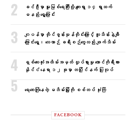
ခင်ဦးမှာ မူးမြစ်ရေကြီးလို့ ကျေးရွာ ၁၄ ရွာထက်
မနည်း ရွှေ့ပြောင်း
ဂျပန်မှာ တိုင်ဖွန်းမုန်တိုင်းကြောင့် လူသိန်းနဲ့ချီ
ပြောင်းရွှေ့၊ လေယာဉ် ခရီးစဉ်တွေလည်း ဖျက်သိမ်း
ရှစ်လေးလုံးအထိမ်းအမှတ် လှုပ်ရှားမှု တောင်ကိုရီးယား
နိုင်ငံ နေရာ ၁၂ ခုမှာ တပြိုင်နက် ပြုလုပ်
ရေဘေးကြုံနေတဲ့ မဘိမ်းမြို့ကို စစ်တပ် ဗုံးကြဲ
FACEBOOK