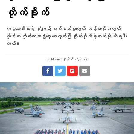
တိုက်ခိုက်
ကမ္ဘောဒီးယားရဲ့ ဒုံးကျည် ပစ်ခတ်မှုတွေကို ဟန့်တားဖိုအတွက်
ထိုင်းက တိုက်လေယာဉ်တွေ စေလွှတ်ပြီး တိုက်ခိုက်ခဲ့တယ်လို သိရပါ
တယ်။
Published
ဇူလိုင် 27, 2025