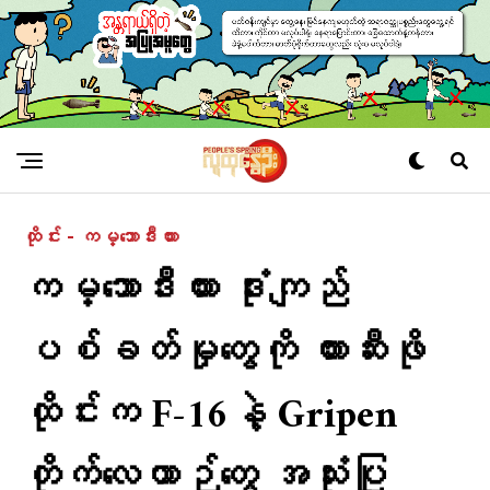
ထိုင်း - ကမ္ဘောဒီးယား
ကမ္ဘောဒီးယား ဒုံးကျည်
ပစ်ခတ်မှုတွေကို တားဆီးဖို
ထိုင်းက F-16နဲ့ Gripen
တိုက်လေယာဉ်တွေ အသုံးပြု