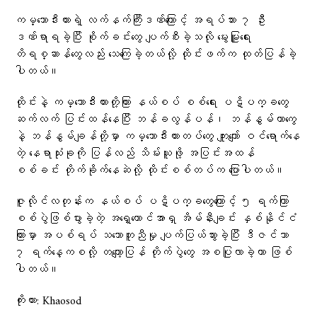
ကမ္ဘောဒီးယားရဲ့ လက်နက်ကြီးဒဏ်ကြောင့် အရပ်သား ၇ ဦး
ဒဏ်ရာရခဲ့ပြီး စိုက်ခင်းတွေ ပျက်စီးခဲ့သလို မွေးမြူရေး
တိရစ္ဆာန်တွေလည်း သေကြေခဲ့တယ်လို့ ထိုင်းဖက်က ထုတ်ပြန်ခဲ့
ပါတယ်။
ထိုင်းနဲ့ ကမ္ဘောဒီးယားတို့ကြား နယ်စပ် စစ်ရေး ပဋိပက္ခတွေ
ဆက်လက် ပြင်းထန်နေပြီး ဘန်ခလွန်ပန်၊ ဘန်နွမ်ယာကွေ
နဲ့ ဘန်နွမ်ချန်တို့မှာ ကမ္ဘောဒီးယားတပ်တွေ ကျူးကျော် ဝင်ရောက်နေ
တဲ့ နေရာသုံးခုကို ပြန်လည် သိမ်းယူဖို့ အပြင်းအထန်
စစ်ခင်း တိုက်ခိုက်နေဆဲလို့ ထိုင်းစစ်တပ်က ပြောပါတယ်။
ဇူလိုင်လတုန်းက နယ်စပ် ပဋိပက္ခတွေကြောင့် ၅ ရက်ကြာ
စစ်ပွဲဖြစ်ပွားခဲ့တဲ့ အရှေ့တောင်အာရှ အိမ်နီးချင်း နှစ်နိုင်ငံ
ကြားမှာ အပစ်ရပ် သဘောတူညီမှု ပျက်ပြယ်သွားခဲ့ပြီး ဒီဇင်ဘာ
၇ ရက်နေ့ကစလို့ တကျော့ပြန် တိုက်ပွဲတွေ အစပြုလာခဲ့တာ ဖြစ်
ပါတယ်။
ကိုးကား: Khaosod