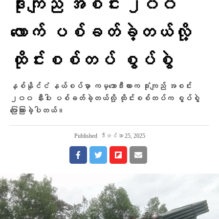
ဒုံးကျည် အစင်း ၂၀၀
လောက် ပစ်ခတ်ခဲ့တယ်လို့
ထိုင်းစစ်တပ် စွပ်စွဲ
နှစ်နိုင်ငံ နယ်စပ်မှာ ကမ္ဘောဒီးယားက ဒုံးကျည် အစင်း
၂၀၀ နီးပါး ပစ်ခတ်ခဲ့တယ်လို့ ထိုင်းစစ်တပ်က စွပ်စွဲ
ပြောကြားခဲ့ပါတယ်။
Published
ဒီဇင်ဘာ 25, 2025