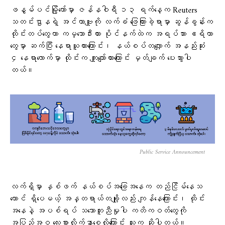
ဖနွမ်ပင်မြို့တော်မှာ ဇန်နဝါရီ ၁၃ ရက်နေ့က Reuters
သတင်းဌာနရဲ့ အင်တာဗျူးကို လက်ခံ ဖြေကြားခဲ့ရာမှာ ဆွန်ခွန်းက
ထိုင်းတပ်တွေဟာ ကမ္ဘောဒီးယား ပိုင်နက်ထဲက အရပ်သား ဧရိယာ
တွေမှာ ဆက်ပြီး နေရာယူထားကြောင်း၊ နယ်စပ်တလျှောက် အနည်းဆုံး
၄ နေရာလောက်မှာ ထိုင်းက ကျူးကျော်ထားကြောင်း မှတ်ချက် ပေးသွားပါ
တယ်။
Public Service Announcement
လက်ရှိမှာ နှစ်ဖက် နယ်စပ်အခြေအနေက တည်ငြိမ်နေသ
ယောင် ရှိပေမယ့် အန္တရာယ်တချို့လည်း ကျန်နေကြောင်း၊ ထိုင်း
အနေနဲ့ အပစ်ရပ် သဘောတူညီမှုပါ ကတိကဝတ်တွေကို
အပြည့်အဝ လေးစားလိုက်နာစေလိုကြောင်း သူက ဆိုပါတယ်။