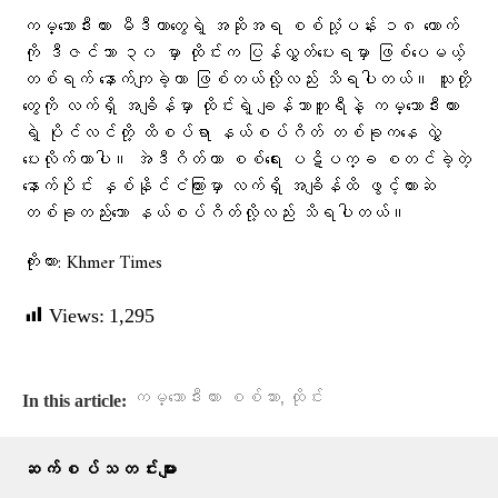
ကမ္ဘောဒီးယား မီဒီယာတွေရဲ့ အဆိုအရ စစ်သုံ့ပန်း ၁၈ ယောက်
ကို ဒီဇင်ဘာ ၃၀ မှာ ထိုင်းက ပြန်လွှတ်ပေးရမှာ ဖြစ်ပေမယ့်
တစ်ရက် နောက်ကျခဲ့တာ ဖြစ်တယ်လို့လည်း သိရပါတယ်။ သူတို့
တွေကို လက်ရှိ အချိန်မှာ ထိုင်းရဲ့ ချန်သာဘူရီနဲ့ ကမ္ဘောဒီးယား
ရဲ့ ပိုင်လင်တို့ ထိစပ်ရာ နယ်စပ်ဂိတ် တစ်ခုကနေ လွှဲ
ပေးလိုက်တာပါ။ အဲဒီဂိတ်ဟာ စစ်ရေး ပဋိပက္ခ စတင်ခဲ့တဲ့
နောက်ပိုင်း နှစ်နိုင်ငံကြားမှာ လက်ရှိ အချိန်ထိ ဖွင့်ထားဆဲ
တစ်ခုတည်းသော နယ်စပ်ဂိတ်လို့လည်း သိရပါတယ်။
ကိုးကား: Khmer Times
Views:
1,295
,
ကမ္ဘောဒီးယား စစ်သား
ထိုင်း
In this article:
ဆက်စပ်သတင်းများ