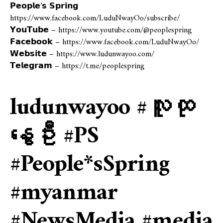
𝗣𝗲𝗼𝗽𝗹𝗲’𝘀 𝗦𝗽𝗿𝗶𝗻𝗴
https://www.facebook.com/LuduNwayOo/subscribe/
𝗬𝗼𝘂𝗧𝘂𝗯𝗲 – https://www.youtube.com/@peoplespring
𝗙𝗮𝗰𝗲𝗯𝗼𝗼𝗸 – https://www.facebook.com/LuduNwayOo/
𝗪𝗲𝗯𝘀𝗶𝘁𝗲 – https://www.ludunwayoo.com/
𝗧𝗲𝗹𝗲𝗴𝗿𝗮𝗺 – https://t.me/peoplespring
ludunwayoo #လူထု
နွေဦး #PS
#People*sSpring
#myanmar
#NewsMedia #media