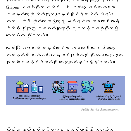
ထိုင်းတော်ဝင် လေတပ်ရဲ့ ထုတ်ပြန်ချက်အရ F-16 နှစ်စီးနဲ့
Gripen နှစ်စီးတိုဟာ ဇူလိုင် ၂၆ ရက်နေ့ စစ်ဆင်ရေးမှာ
ပစ်မှတ်တွေကို တိတိကျကျ ချေမှုန်းနိုင်ခဲ့တယ်လို သိရပါ
တယ်။ အဲဒီ တိုက်လေယာဉ်တွေရဲ့ မစ်ရှင်ဟာ ကမ္ဘောဒီးယားရဲ့
ပဲ့ထိန်း ဒုံးကျည် ပစ်ခတ်မှုတွေကို ရပ်တန့်ပစ်ဖိုလိုလည်း
လေတပ်က ဆိုပါတယ်။
နောက်ပြီး ပရာဆတ် တာမွမ်သောင်မှာ ကမ္ဘောဒီးယား စစ်သားတွေ
လက်နက်ကြီး ဆင်နေတဲ့ နေရာတစ်ခုကိုလည်း တိုက်လေယာဉ်တွေက
ဖျက်ဆီးပစ်နိုင်ခဲ့တယ်လို ကြေညာချက်မှာ ပါရှိခဲ့ပါတယ်။
Public Service Announcement
ထိုင်းဟာ နယ်စပ်ပဋိပက္ခ စတင်လာချိန် ကတည်းက