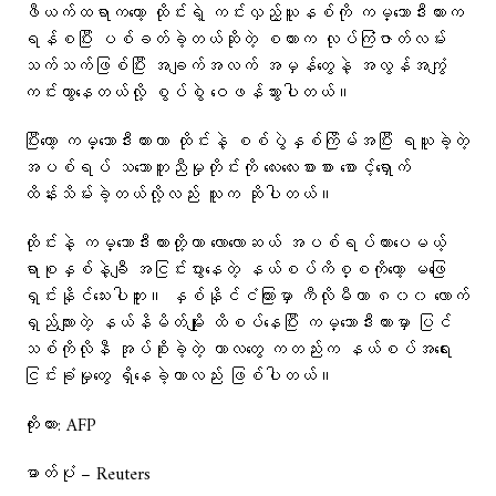
ဖီယက်ထရာကတော့ ထိုင်းရဲ့ ကင်းလှည့်ယူနစ်ကို ကမ္ဘောဒီးယားက
ရန်စပြီး ပစ်ခတ်ခဲ့တယ်ဆိုတဲ့ စကားက လုပ်ကြံဇာတ်လမ်း
သက်သက်ဖြစ်ပြီး အချက်အလက် အမှန်တွေနဲ့ အလွန်အကျွံ
ကင်းကွာနေတယ်လို့ စွပ်စွဲ ဝေဖန်သွားပါတယ်။
ပြီးတော့ ကမ္ဘောဒီးယားဟာ ထိုင်းနဲ့ စစ်ပွဲနှစ်ကြိမ်အပြီး ရယူခဲ့တဲ့
အပစ်ရပ် သဘောတူညီမှုတိုင်းကို လေးလေးစားစား စောင့်ရှောက်
ထိန်းသိမ်းခဲ့တယ်လို့လည်း သူက ဆိုပါတယ်။
ထိုင်းနဲ့ ကမ္ဘောဒီးယားတို့ဟာ လောလောဆယ် အပစ်ရပ်ထားပေမယ့်
ရာစုနှစ်နဲ့ချီ အငြင်းပွားနေတဲ့ နယ်စပ်ကိစ္စကိုတော့ မဖြေ
ရှင်းနိုင်သေးပါဘူး။ နှစ်နိုင်ငံကြားမှာ ကီလိုမီတာ ၈၀၀ လောက်
ရှည်လျားတဲ့ နယ်နိမိတ်မျိုး ထိစပ်နေပြီး ကမ္ဘောဒီးယားမှာ ပြင်
သစ်ကိုလိုနီ အုပ်စိုးခဲ့တဲ့ ကာလတွေ ကတည်းက နယ်စပ်အရေး
ငြင်းခုံမှုတွေ ရှိနေခဲ့တာလည်း ဖြစ်ပါတယ်။
ကိုးကား: AFP
ဓာတ်ပုံ – Reuters