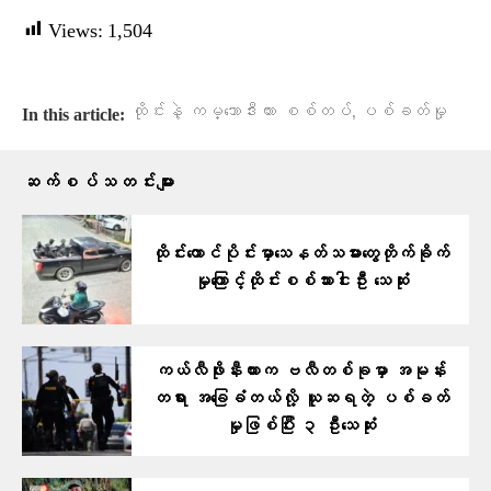
Views:
1,504
,
ထိုင်းနဲ့ ကမ္ဘောဒီးယား စစ်တပ်
ပစ်ခတ်မှု
In this article:
ဆက်စပ်သတင်းများ
ထိုင်းတောင်ပိုင်းမှာသေနတ်သမားတွေတိုက်ခိုက်
မှုကြောင့်ထိုင်းစစ်သားငါးဦး သေဆုံး
ကယ်လီဖိုးနီးယားက ဗလီတစ်ခုမှာ အမုန်း
တရား အခြေခံတယ်လို့ ယူဆရတဲ့ ပစ်ခတ်
မှုဖြစ်ပြီး ၃ ဦးသေဆုံး