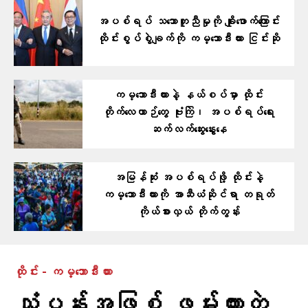
အပစ်ရပ် သဘောတူညီမှုကို ချိုးဖောက်ကြောင်း
ထိုင်းစွပ်စွဲချက်ကို ကမ္ဘောဒီးယား ငြင်းဆို
ကမ္ဘောဒီးယားနဲ့ နယ်စပ်မှာ ထိုင်း
တိုက်လေယာဉ်တွေ ဗုံးကြဲ၊ အပစ်ရပ်ရေး
ဆက်လက်ဆွေးနွေးနေ
အမြန်ဆုံး အပစ်ရပ်ဖို့ ထိုင်းနဲ့
ကမ္ဘောဒီးယားကို အာဆီယံဆိုင်ရာ တရုတ်
ကိုယ်စားလှယ် တိုက်တွန်း
ထိုင်း - ကမ္ဘောဒီးယား
သုံ့ပန်းအဖြစ် ဖမ်းထားတဲ့