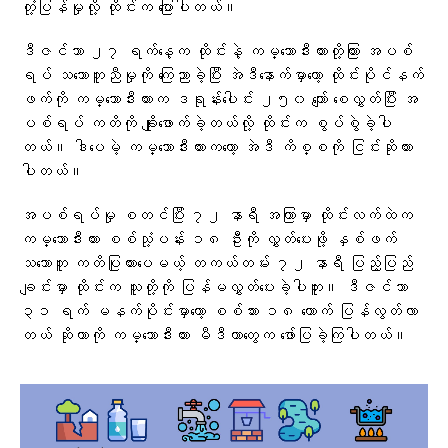
တုံ့ပြန်မှုလို့ ထိုင်းက ပြောပါတယ်။
ဒီဇင်ဘာ ၂၇ ရက်နေ့က ထိုင်းနဲ့ ကမ္ဘောဒီးယားတို့ကြား အပစ်
ရပ် သဘောတူညီမှုကို ကြေညာခဲ့ပြီး အဲဒီနောက်မှာတော့ ထိုင်းပိုင်နက်
ဖက်ကို ကမ္ဘောဒီးယားက ဒရုန်းပေါင်း ၂၅၀ ကျော် စေလွှတ်ပြီး အ
ပစ်ရပ် ကတိကို ချိုးဖောက်ခဲ့တယ်လို့ ထိုင်းက စွပ်စွဲခဲ့ပါ
တယ်။ ဒါပေမဲ့ ကမ္ဘောဒီးယားကတော့ အဲဒီ ကိစ္စကို ငြင်းဆိုထား
ပါတယ်။
အပစ်ရပ်မှု စတင်ပြီး ၇၂ နာရီ အကြာမှာ ထိုင်းလက်ထဲက
ကမ္ဘောဒီးယား စစ်သုံ့ပန်း ၁၈ ဦးကို လွှတ်ပေးဖို့ နှစ်ဖက်
သဘောတူ ကတိပြုထားပေမယ့် တကယ်တမ်း ၇၂ နာရီ ပြည့်ပြည်
ချင်းမှာ ထိုင်းက သူတို့ကို ပြန်မလွှတ်ပေးခဲ့ပါဘူး။ ဒီဇင်ဘာ
၃၁ ရက် မနက်ပိုင်းမှာတော့ စစ်သား ၁၈ ယောက် ပြန်လွတ်လာ
တယ် ဆိုတာကို ကမ္ဘောဒီးယား မီဒီယာတွေက ဖော်ပြခဲ့ကြပါတယ်။