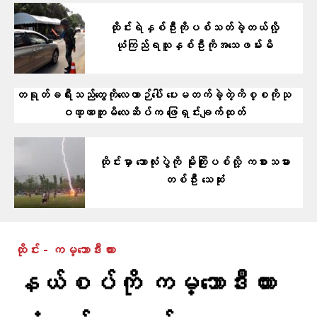
ထိုင်းရဲနှစ်ဦးကိုပစ်သတ်ခဲ့တယ်လို့
ယုံကြည်ရသူနှစ်ဦးကိုအသေဖမ်းမိ
တရုတ်ခရီးသည်တွေကိုလေယာဉ်ပေါ် ပေးမတက်ခဲ့တဲ့ကိစ္စကိုသု
ဝဏ္ဏဘူမိလေဆိပ်က ဖြေရှင်းချက်ထုတ်
ထိုင်းမှာ ဘောလုံးပွဲကို မိုးကြိုးပစ်လို့ ကစားသမား
တစ်ဦး သေဆုံး
ထိုင်း - ကမ္ဘောဒီးယား
နယ်စပ်ကို ကမ္ဘောဒီးယား