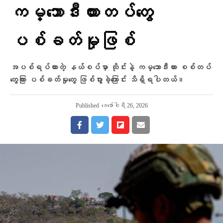
ကမ္ဘောဒီးယားတပ်တွေ
ပစ်ခတ်မှုဖြစ်
အပစ်ရပ်ထားတဲ့ နယ်စပ်မှာ ထိုင်းနဲ့ ကမ္ဘောဒီးယား စစ်တပ်
တွေကြား ပစ်ခတ်မှုတွေ ဖြစ်ပွားခဲ့ကြောင်း သိရှိရပါတယ်။
Published
ဖေ‌ဖော်ဝါရီ 26, 2026