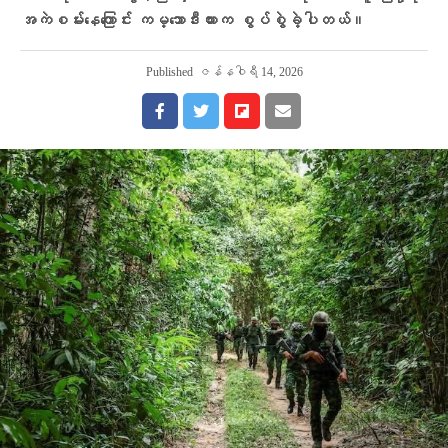
အကဲစမ်းနေကြောင်း ကမ္ဘောဒီးယားက စွပ်စွဲခဲ့ပါတယ်။
Published
ဇန်နဝါရီ 14, 2026