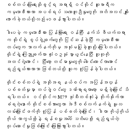
စစ်တပ် ပြောရေးဆိုခွင့်ရ အရာရှိ ဝင်ထိုင် ဆူဗာရီက
ကမ္ဘောဒီးယားဟာ အပစ်ရပ် သဘောတူညီမှုတွေကို အတိအလင်း ချိုး
ဖောက်ခဲ့တယ်လို့လည်း ဝေဖန်သွားပါတယ်။
ဒါပေမဲ့ ကမ္ဘောဒီးယား ပြန်ကြားရေး ဝန်ကြီး နက်သ် ဖီယက်ထရာ
က ထိုင်းရဲ့ စွပ်စွဲချက်တွေကို ငြင်းဆန်ခဲ့ပြီး ကမ္ဘောဒီးယား
တပ်တွေက ဘာလက်နက်ကိုမှ အသုံးမပြုခဲ့ဘူးလို့ ပြောပါတယ်။
ထိုင်းရဲ့ ကြေညာချက်ဟာ လုံးဝဥဿုံ မှားယွင်းနေပြီး လူထုကို
အထင်လွဲအောင်၊ ပြီးတော့ တင်းမာမှုတွေကို ခေါင်းထောင်လာအောင်
ရည်ရွယ်ထားတာသာ ဖြစ်တယ်လို့ သူက တုံ့ပြန်ခဲ့ပါတယ်။
ထိုင်းစစ်တပ်ရဲ့ အဆိုအရ နယ်စပ်က အပြန်အလှန်
ပစ်ခတ်မှုမှာ တပ်ဖွဲ့ဝင်တွေ ဒဏ်ရာရတာတော့ မရှိခဲ့ကြောင်း သိ
ရပါတယ်။ ဝင်ထိုင်က M79 ဗုံးသီးတစ်လုံးနဲ့ တိုက်ခိုက်တာ
ခံရတဲ့နောက် ထိုင်းစစ်သားတွေဟာ အဲဒီစစ်လက်နက်ရဲ့ မူလ
လမ်းကြောင်းဖက်ကို တုံ့ပြန် ပစ်ခတ်ခဲ့ကြောင်း၊ ဒါဟာ ကိုယ့်ကိုယ်
ကိုယ် ကာကွယ်ဖို့နဲ့ ရန်စမှုအပေါ် သတိပေးဖို့ ရည်ရွယ်တဲ့
လုပ်ဆောင်မှုဖြစ်ကြောင်း ပြောကြားသွားပါတယ်။