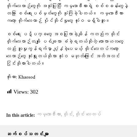
တိုက်လေယာဉ်တွေကို အသုံးပြုပြီး ကမ္ဘောဒီးယားရဲ့ စစ်စခန်းတွေနဲ့
တခြား စစ်ရေးပစ်မှတ်တွေကို ဗုံးကြဲခဲ့ပါတယ်။ ကမ္ဘောဒီးယား
ကတော့ တိုက်လေယာဉ် ပိုင်ဆိုင်မှုတွေ လုံးဝ မရှိပါဘူး။
စစ်ရေး ပဋိပက္ခတွေ အစပြုလာခဲ့ချိန် ကတည်းက ထိုင်း
တိုက်လေယာဉ်တချို ပစ်ချတာ ခံခဲ့ရတယ်ဆိုတဲ့ ကောလာဟလတွေ
လည်း လူမှုကွန်ရက်မှာ ပျံ့နှံခဲ့ပေမယ့် ထိုင်းလေတပ်ကတော့
လေယာဉ်တွေ ဆုံးရှုးတယ်ဆိုတာ လုံးဝ မဟုတ်ကြောင်း အတိအလင်း
ငြင်းဆိုထားပါတယ်။
ကိုးကား: Khaosod
Views:
302
,
,
ကမ္ဘောဒီးယား
ထိုင်း
ထိုင်း လေတပ်
In this article:
ဆက်စပ်သတင်းများ