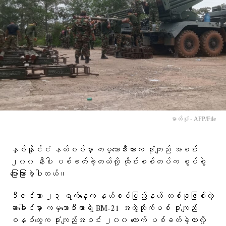
ဓာတ်ပုံ - AFP/File
နှစ်နိုင်ငံ နယ်စပ်မှာ ကမ္ဘောဒီးယားက ဒုံးကျည် အစင်း
၂၀၀ နီးပါး ပစ်ခတ်ခဲ့တယ်လို့ ထိုင်းစစ်တပ်က စွပ်စွဲ
ပြောကြားခဲ့ပါတယ်။
ဒီဇင်ဘာ ၂၃ ရက်နေ့က နယ်စပ်ပြည်နယ် တစ်ခုဖြစ်တဲ့
ဆာခေါင်မှာ ကမ္ဘောဒီးယားရဲ့ BM-21 အတွဲလိုက်ပစ် ဒုံးကျည်
စနစ်တွေက ဒုံးကျည်အစင်း ၂၀၀ လောက် ပစ်ခတ်ခဲ့တာလို့