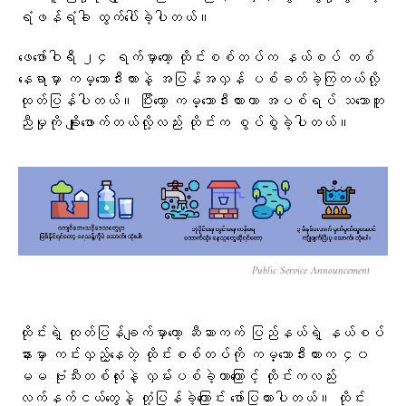
ရံဖန်ရံခါ ထွက်ပေါ်ခဲ့ပါတယ်။
ဖေဖော်ဝါရီ ၂၄ ရက်မှာတော့ ထိုင်းစစ်တပ်က နယ်စပ် တစ်
နေရာမှာ ကမ္ဘောဒီးယားနဲ့ အပြန်အလှန် ပစ်ခတ်ခဲ့ကြတယ်လို့
ထုတ်ပြန်ပါတယ်။ ပြီးတော့ ကမ္ဘောဒီးယားဟာ အပစ်ရပ် သဘောတူ
ညီမှုကို ချိုးဖောက်တယ်လို့လည်း ထိုင်းက စွပ်စွဲခဲ့ပါတယ်။
Public Service Announcement
ထိုင်းရဲ့ ထုတ်ပြန်ချက်မှာတော့ ဆီဆာကက် ပြည်နယ်ရဲ့ နယ်စပ်
နားမှာ ကင်းလှည့်နေတဲ့ ထိုင်းစစ်တပ်ကို ကမ္ဘောဒီးယားက ၄၀
မမ ဗုံးသီးတစ်လုံးနဲ့ လှမ်းပစ်ခဲ့တာကြောင့် ထိုင်းကလည်း
လက်နက်ငယ်တွေနဲ့ တုံ့ပြန်ခဲ့ကြောင်း ဖော်ပြထားပါတယ်။ ထိုင်း