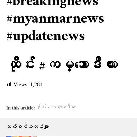
#breakingnews
#myanmarnews
#updatenews
ထိုင်း #ကမ္ဘောဒီးယား
Views:
1,281
ထိုင်း - ကမ္ဘောဒီယား
In this article:
ဆက်စပ်သတင်းများ