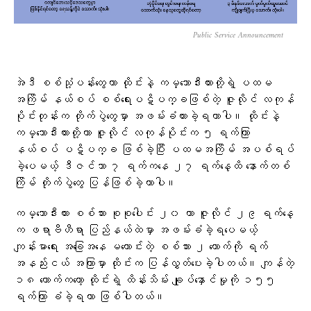
Public Service Announcement
အဲဒီ စစ်သုံ့ပန်းတွေဟာ ထိုင်းနဲ့ ကမ္ဘောဒီးယားတို့ရဲ့ ပထမ
အကြိမ် နယ်စပ် စစ်ရေးပဋိပက္ခဖြစ်တဲ့ ဇူလိုင် လကုန်
ပိုင်းတုန်းက တိုက်ပွဲတွေမှာ အဖမ်းခံထားခဲ့ရတာပါ။ ထိုင်းနဲ့
ကမ္ဘောဒီးယားတို့ဟာ ဇူလိုင် လကုန်ပိုင်းက ၅ ရက်ကြာ
နယ်စပ် ပဋိပက္ခ ဖြစ်ခဲ့ပြီး ပထမအကြိမ် အပစ်ရပ်
ခဲ့ပေမယ့် ဒီဇင်ဘာ ၇ ရက်ကနေ ၂၇ ရက်နေ့ထိ နောက်တစ်
ကြိမ် တိုက်ပွဲတွေ ပြန်ဖြစ်ခဲ့တာပါ။
ကမ္ဘောဒီးယား စစ်သား စုစုပေါင်း ၂၀ ဟာ ဇူလိုင် ၂၉ ရက်နေ့
က ဖရာဗီဟီရာ ပြည်နယ်ထဲမှာ အဖမ်းခံခဲ့ရပေမယ့်
ကျန်းမာရေး အခြေအနေ မကောင်းတဲ့ စစ်သား ၂ ယောက်ကို ရက်
အနည်းငယ် အကြာမှာ ထိုင်းက ပြန်လွှတ်ပေးခဲ့ပါတယ်။ ကျန်တဲ့
၁၈ ယောက်ကတော့ ထိုင်းရဲ့ ထိန်းသိမ်း ချုပ်နှောင်မှုကို ၁၅၅
ရက်ကြာ ခံခဲ့ရတာ ဖြစ်ပါတယ်။