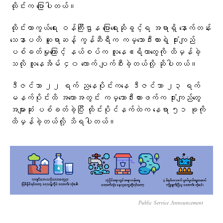
ထိုင်းက ပြောပါတယ်။
ထိုင်းကာကွယ်ရေး ဝန်ကြီးဌာန ပြောရေးဆိုခွင့်ရ အရာရှိ နောက်တန်း
သေနာပတိ ဆူရာဆန့် ကွန်ဆီရီက ကမ္ဘောဒီးယားရဲ့ ဒုံးကျည်
ပစ်ခတ်မှုကြောင့် နယ်စပ်က လူနေဧရိယာတွေကို ထိမှန်ခဲ့
သလို လူနေအိမ် ၄၀ လောက် ပျက်စီးခဲ့တယ်လို့ ဆိုပါတယ်။
ဒီဇင်ဘာ ၂၂ ရက် ညနေပိုင်းကနေ ဒီဇင်ဘာ ၂၃ ရက်
မနက်ပိုင်းထိ အတောအတွင်း ကမ္ဘောဒီးယားဖက်က ဒုံးကျည်တွေ
အများဆုံး ပစ်ခတ်ခဲ့ပြီး ထိုင်းပိုင်နက်ထဲက နေရာ ၅၁ ခုကို
ထိမှန်ခဲ့တယ်လို့ သိရပါတယ်။
Public Service Announcement