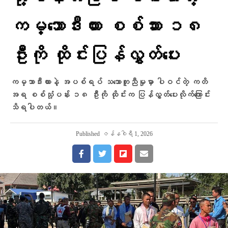
ကမ္ဘောဒီးယား စစ်သား ၁၈
ဦးကို ထိုင်းပြန်လွှတ်ပေး
ကမ္ဘာဒီးယားနဲ့ အပစ်ရပ် သဘောတူညီမှုမှာ ပါဝင်တဲ့ ကတိ
အရ စစ်သုံ့ပန်း ၁၈ ဦးကို ထိုင်းက ပြန်လွှတ်ပေးလိုက်ကြောင်း
သိရပါတယ်။
Published
ဇန်နဝါရီ 1, 2026