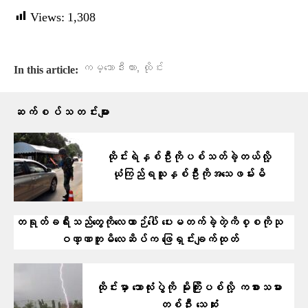
Views:
1,308
,
ကမ္ဘောဒီးယား
ထိုင်း
In this article:
ဆက်စပ်သတင်းများ
ထိုင်းရဲနှစ်ဦးကိုပစ်သတ်ခဲ့တယ်လို့
ယုံကြည်ရသူနှစ်ဦးကိုအသေဖမ်းမိ
တရုတ်ခရီးသည်တွေကိုလေယာဉ်ပေါ် ပေးမတက်ခဲ့တဲ့ကိစ္စကိုသု
ဝဏ္ဏဘူမိလေဆိပ်က ဖြေရှင်းချက်ထုတ်
ထိုင်းမှာ ဘောလုံးပွဲကို မိုးကြိုးပစ်လို့ ကစားသမား
တစ်ဦး သေဆုံး