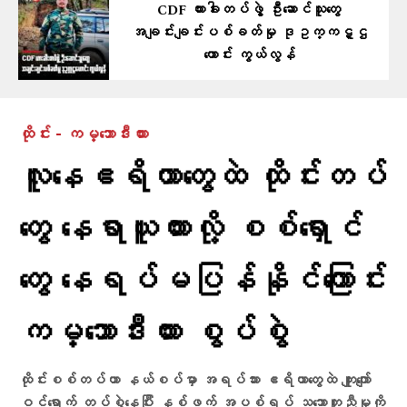
CDF ဟားခါးတပ်ဖွဲ့ ဦးဆောင်သူတွေ
အချင်းချင်းပစ်ခတ်မှု ဒုဥက္ကဋ္ဌ
ဟောင်း ကွယ်လွန်
ထိုင်း - ကမ္ဘောဒီးယား
လူနေဧရိယာတွေထဲ ထိုင်းတပ်
တွေ နေရာယူထားလို့ စစ်ရှောင်
တွေ နေရပ်မပြန်နိုင်ကြောင်း
ကမ္ဘောဒီးယား စွပ်စွဲ
ထိုင်းစစ်တပ်ဟာ နယ်စပ်မှာ အရပ်သား ဧရိယာတွေထဲ ကျူးကျော်
ဝင်ရောက် တပ်စွဲနေပြီး နှစ်ဖက် အပစ်ရပ် သဘောတူညီမှုကို