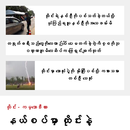
ထိုင်းရဲနှစ်ဦးကိုပစ်သတ်ခဲ့တယ်လို့
ယုံကြည်ရသူနှစ်ဦးကိုအသေဖမ်းမိ
တရုတ်ခရီးသည်တွေကိုလေယာဉ်ပေါ် ပေးမတက်ခဲ့တဲ့ကိစ္စကိုသု
ဝဏ္ဏဘူမိလေဆိပ်က ဖြေရှင်းချက်ထုတ်
ထိုင်းမှာ ဘောလုံးပွဲကို မိုးကြိုးပစ်လို့ ကစားသမား
တစ်ဦး သေဆုံး
ထိုင်း - ကမ္ဘောဒီးယား
နယ်စပ်မှာ ထိုင်းနဲ့