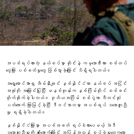
အပစ်ရပ်ထားတဲ့ နယ်စပ်မှာ ထိုင်းနဲ့ ကမ္ဘောဒီးယား စစ်တပ်
တွေကြား ပစ်ခတ်မှုတွေ ဖြစ်ပွားခဲ့ကြောင်း သိရှိရပါတယ်။
အရှေ့တောင်အာရှ အိမ်နီးချင်း နှစ်နိုင်ငံဟာ နယ်စပ် အငြင်း
အခုံကို အကြောင်းပြုပြီး မနှစ်တုန်းက နှစ်ကြိမ်တိုင် စစ်ခင်း
တိုက်ခိုက်ခဲ့ပါတယ်။ ဒုတိယအကြိမ် စစ်ပွဲဟာ သီတင်းသုံး
ပတ်လောက် ကြာမြင့်ခဲ့ပြီး ဒီဇင်ဘာလမှာ အပစ်ရပ် သဘောတူညီ
မှု ရရှိခဲ့ပါတယ်။
နှစ်နိုင်ငံကြားမှာ အပစ်အခတ် ရပ်စဲထားပေမယ့် အဲဒီ
သဘောတူညီမှုကို ချိုးဖောက်ကြောင်း အပြန်အလှန် စွပ်စွဲမှုတွေကတော့