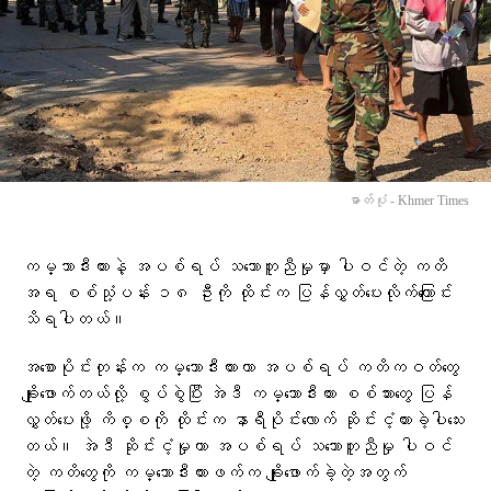
ဓာတ်ပုံ - Khmer Times
ကမ္ဘာဒီးယားနဲ့ အပစ်ရပ် သဘောတူညီမှုမှာ ပါဝင်တဲ့ ကတိ
အရ စစ်သုံ့ပန်း ၁၈ ဦးကို ထိုင်းက ပြန်လွှတ်ပေးလိုက်ကြောင်း
သိရပါတယ်။
အစောပိုင်းတုန်းက ကမ္ဘောဒီးယားဟာ အပစ်ရပ် ကတိကဝတ်တွေ
ချိုးဖောက်တယ်လို့ စွပ်စွဲပြီး အဲဒီ ကမ္ဘောဒီးယား စစ်သားတွေ ပြန်
လွှတ်ပေးဖို့ ကိစ္စကို ထိုင်းက နာရီပိုင်းလောက် ဆိုင်းငံ့ထားခဲ့ပါသေး
တယ်။ အဲဒီ ဆိုင်းငံ့မှုဟာ အပစ်ရပ် သဘောတူညီမှု ပါဝင်
တဲ့ ကတိတွေကို ကမ္ဘောဒီးယားဖက်က ချိုးဖောက်ခဲ့တဲ့အတွက်