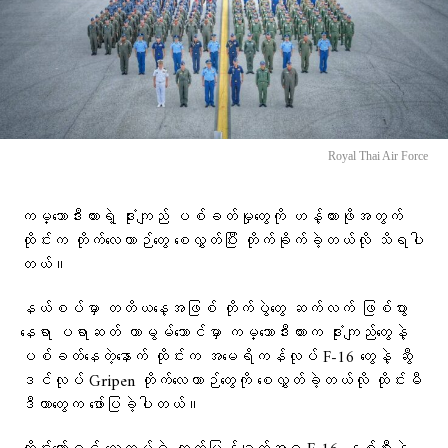
Royal Thai Air Force
ကမ္ဘောဒီးယားရဲ့ ဒုံးကျည် ပစ်ခတ်မှုတွေကို ဟန့်တားဖိုအတွက်
ထိုင်းက တိုက်လေယာဉ်တွေ စေလွှတ်ပြီး တိုက်ခိုက်ခဲ့တယ်လို သိရပါ
တယ်။
နယ်စပ်မှာ တတိယနေ့အဖြစ် တိုက်ပွဲတွေ ဆက်လက် ဖြစ်ပွား
နေရာ ပရာဆတ် တာမွမ်သောင်မှာ ကမ္ဘောဒီးယားက ဒုံးကျည်တွေနဲ့
ပစ်ခတ်နေတဲ့နောက် ထိုင်းက အမေရိကန်လုပ် F-16 တွေနဲ့ ဆွီ
ဒင်လုပ် Gripen တိုက်လေယာဉ်တွေကို စေလွှတ်ခဲ့တယ်လို ထိုင်းမီ
ဒီယာတွေက ဖော်ပြခဲ့ပါတယ်။