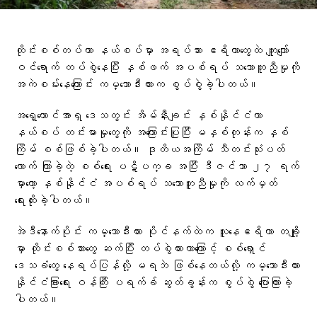
ထိုင်းစစ်တပ်ဟာ နယ်စပ်မှာ အရပ်သား ဧရိယာတွေထဲ ကျူးကျော်
ဝင်ရောက် တပ်စွဲနေပြီး နှစ်ဖက် အပစ်ရပ် သဘောတူညီမှုကို
အကဲစမ်းနေကြောင်း ကမ္ဘောဒီးယားက စွပ်စွဲခဲ့ပါတယ်။
အရှေ့တောင်အာရှ ဒေသတွင်း အိမ်နီးချင်း နှစ်နိုင်ငံဟာ
နယ်စပ် တင်းမာမှုတွေကို အကြောင်းပြုပြီး မနှစ်တုန်းက နှစ်
ကြိမ် စစ်ဖြစ်ခဲ့ပါတယ်။ ဒုတိယအကြိမ် သီတင်းသုံးပတ်
လောက် ကြာခဲ့တဲ့ စစ်ရေး ပဋိပက္ခ အပြီး ဒီဇင်ဘာ ၂၇ ရက်
မှာတော့ နှစ်နိုင်ငံ အပစ်ရပ် သဘောတူညီမှုကို လက်မှတ်
ရေးထိုးခဲ့ပါတယ်။
အဲဒီနောက်ပိုင်း ကမ္ဘောဒီးယား ပိုင်နက်ထဲက လူနေဧရိယာ တချို့
မှာ ထိုင်းစစ်သားတွေ ဆက်ပြီး တပ်စွဲထားတာကြောင့် စစ်ရှောင်
ဒေသခံတွေ နေရပ်ပြန်လို့ မရဘဲ ဖြစ်နေတယ်လို့ ကမ္ဘောဒီးယား
နိုင်ငံခြားရေး ဝန်ကြီး ပရက်ခ် ဆွတ်ခွန်းက စွပ်စွဲ ပြောကြားခဲ့
ပါတယ်။