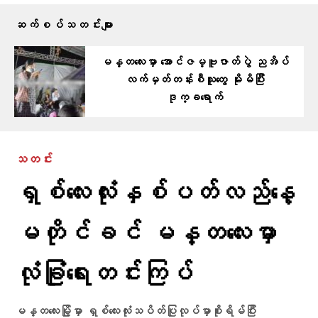
ဆက်စပ်သတင်းများ
မန္တလေးမှာ အောင်ဇမ္ဗူဇာတ်ပွဲ ညအိပ်
လက်မှတ်တန်းစီသူတွေ မိုးမိပြီး
ဒုက္ခရောက်
သတင်း
ရှစ်လေးလုံးနှစ်ပတ်လည်နေ့
မတိုင်ခင် မန္တလေးမှာ
လုံခြုံရေးတင်းကြပ်
မန္တလေးမြို့မှာ ရှစ်လေးလုံးသပိတ်ပြုလုပ်မှာစိုးရိမ်ပြီး