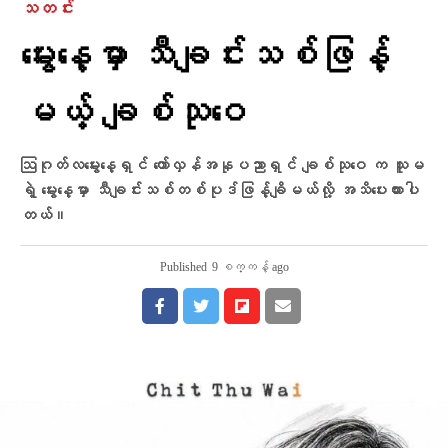
သတင်း
မွေးနေ့မှာ သီချင်းသစ်ဖြန့်
မယ့် ချစ်သုဝေ
ဩဂုတ်လမွေးနေ့ရှင် တော်လှန်အနုပညာရှင် ချစ်သုဝေ က သူမ
ရဲ့ မွေးနေ့မှာ သီချင်းသစ်တစ်ပုဒ်ဖြန့်ချိမယ်လို့ အသိပေးထားပါ
တယ်။
Published
9 စက္ကန့် ago