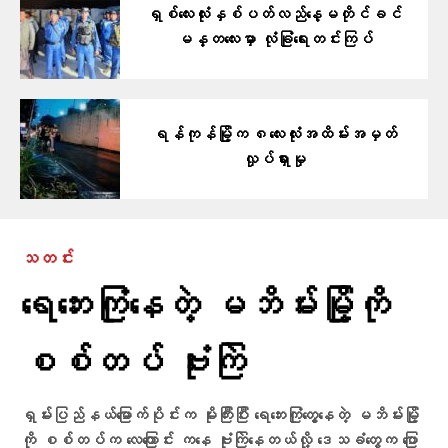
ရှစ်လေးလုံးနှစ်ပတ်လည်နေ့မတိုင်ခင်
မန္တလေးမှာ လုံခြုံရေးတင်းကြပ်
ရန်ကုန်မြို့က ၈လေးလုံးအထိမ်းအမှတ်
လှုပ်ရှားမှု
သတင်း
ရေဘေးကြုံနေတဲ့ မဘိမ်းမြို့ကို
စစ်တပ် ဗုံးကြဲ
ရှမ်းပြည်နယ်မြောက်ပိုင်းက မိုးကြီးပြီး ရေဘေးကြုံတွေ့နေတဲ့ မဘိမ်းမြို့
ကို စစ်တပ်က လေကြောင်း ကနေ ဗုံးကြဲနေတယ်လို့ ဒေသခံတွေက ပြော