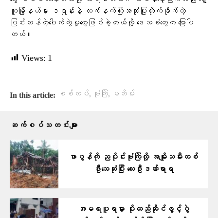
ကူမြို့နယ်မှာ ဒရုန်းနဲ့ လက်နက်ကြီးအသုံးပြုတိုက်ခိုက်တဲ့
ပြင်းထန်တဲ့ပေါက်ကွဲမှုတွေဖြစ်ခဲ့တယ်လို့ ဒေသခံတွေက ပြောပါ
တယ်။
Views:
1
,
,
စစ်တပ်
ဗုံးကြဲ
မဘိမ်း
In this article:
ဆက်စပ်သတင်းများ
ဖာပွန်ကို ညပိုင်းဗုံးကြဲလို့ အမျိုးသမီးတစ်
ဦးသေဆုံးပြီး လေးဦးဒဏ်ရာရ
အမရပူရမှာ ပိုးထည်ဆိုင်ဖွင့်ပွဲ