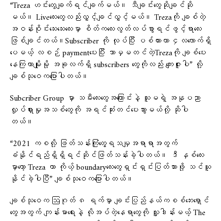
“Treza ဟင်းတွေချက်ရင်ချက်မယ်။ သီချင်းတွေဆိုချင်ဆို
မယ်။ Liveလေးတွေလည်းလွှင့်ချင်လွှင့်မယ်။ Trezaကို ချစ်တဲ့
အဝန်းဝိုင်းသေးသေးလေးမှာ စိတ်ကလေးလွတ်လပ်စွာရင်ဖွင့်ရာလေး
ဖြစ်ချင်တယ်။Subscriber ကို လုပ်ပြီး ပစ်ထားတာ ၄လလောက်ရှိ
ပေမယ့် လစဉ် paymentပေးပြီး ဘာမှမတင်တဲ့Trezaကို ချစ်ပေး
နေကြတာမျိုးမို့ အခုလက်ရှိ subscribers တွေကိုလည်း ကျေးဇူးပါ” လို့
ချစ်သုဝေကပြောပါတယ်။
Subcriber Group မှာ သမီးလေးတွေအကြောင်းနဲ့ သူမရဲ့ အနုပညာ
လှုပ်ရှားမှုအသစ်တွေကို အရင်ဆုံးတင်ပေးသွားမယ်လို့ ဆိုပါ
တယ်။
“2021 ကစလို့ ဖြတ်သန်းကြုံတွေ့ရသမျှအရာရာအတွက်
ခံနိုင်ရည်ရှိရှိရင်ဆိုင်ဖြတ်သန်းခဲ့ပါတယ်။ ဒီ နှစ်လေး
မှာတော့ Treza ဟာ ကိုယ့် boundaryလေးတွေရှင်းရှင်းပြတ်သားဖို့ သင်ယူ
နိုင်ခဲ့ပါပြီ” ချစ်သုဝေကပြောပါတယ်။
ချစ်သုဝေက ဩဂုတ် ၈ ရက်မှာ ချင်းပြည်နယ်ကစစ်ဘေးရှောင်
တွေအတွက် ကျန်းမာရေးနဲ့ လိုအပ်တဲ့နေရာတွေကို လှူဒါန်းမယ့် The