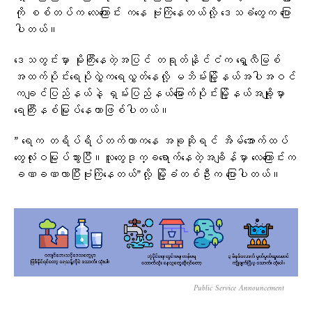
ကို စစ်တပ်က လေကြောင်း ကနေ ဗုံးကြဲနေတယ်လို့ ဒေသခံတွေက ပြော
ပါတယ်။
ဒေသတွင်းမှာ မိုးကြီးနေတဲ့အပြင် တရုတ်နိုင်ငံက ရွှေလီမြစ်
အထက်ပိုင်းရေပိုလွှဲက​ရေလွှတ်နေလို့ မဘိမ်းမြို့နယ်အပါအဝင်
ကချင်ပြည်နယ်နဲ့ ရှမ်းပြည်နယ်မြောက်ပိုင်းမြို့နယ်အချို့မှာ
ရေကြီးနစ်မြုပ်နေတာဖြစ်ပါတယ်။
” ရေက တရိပ်ရိပ်တက်တာကနေ အခုဆိုရင် အိမ်အောက်ထပ်
တွေလုံးဝမြုပ်သွားပြီ။လူတွေဒုက္ခရောက်နေတဲ့အချိန်မှာ လေကြောင်းက
ခဏခဏလာပြီးဗုံးကြဲနေတယ်”လို့ မြို့ခံတစ်ဦးက ပြောပါတယ်။
Public Service Announcement