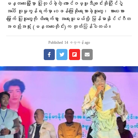
မန္တလေးမြို့မှာ ပြုလုပ်ခဲ့တဲ့ အောင်ဇမ္ဗူသီချင်းဆိုပြိုင်ပွဲ
အပေါ် လူမှုကွန်ရက်မှာ ဝေဖန်ပြောဆိုရေးသားခဲ့သူတွေ၊ အားပေးအား
မြှောက် ပြုသူတွေကို ထိရောက်စွာ အရေးယူမယ်လို့ မြန်မာနိုင်ငံဂီတ
အစည်းအရုံး (မန္တလေးတိုင်း)က ထုတ်ပြန်ပါတယ်။
Published
14 စက္ကန့် ago