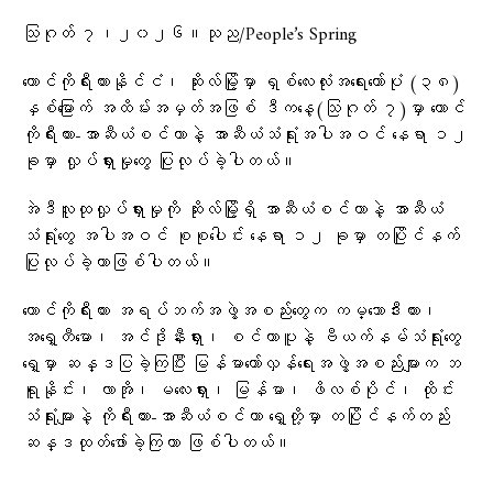
သြဂုတ် ၇၊၂၀၂၆။သုည/People’s Spring
တောင်ကိုရီးယားနိုင်ငံ၊ ဆိုးလ်မြို့မှာ ရှစ်လေးလုံးအရေးတော်ပုံ (၃၈)
နှစ်မြောက် အထိမ်းအမှတ်အဖြစ် ဒီကနေ့(သြဂုတ် ၇)မှာ တောင်
ကိုရီးယား-အာဆီယံစင်တာနဲ့ အာဆီယံသံရုံးအပါအဝင် နေရာ ၁၂
ခုမှာ လှုပ်ရှားမှုတွေ ပြုလုပ်ခဲ့ပါတယ်။
အဲဒီလူထုလှုပ်ရှားမှုကို ဆိုးလ်မြို့ရှိ အာဆီယံစင်တာနဲ့ အာဆီယံ
သံရုံးတွေ အပါအဝင် စုစုပေါင်း နေရာ ၁၂ ခုမှာ တပြိုင်နက်
ပြုလုပ်ခဲ့တာဖြစ်ပါတယ်။
တောင်ကိုရီးယား အရပ်ဘက်အဖွဲ့အစည်းတွေက ကမ္ဘောဒီးယား၊
အရှေ့တီမော၊ အင်ဒိုနီးရှား၊ စင်ကာပူနဲ့ ဗီယက်နမ်သံရုံးတွေ
ရှေ့မှာ ဆန္ဒပြခဲ့ကြပြီး မြန်မာတော်လှန်ရေးအဖွဲ့အစည်းများက ဘ
ရူနိုင်း၊ လာအို၊ မလေးရှား၊ မြန်မာ၊ ဖိလစ်ပိုင်၊ ထိုင်း
သံရုံးများနဲ့ ကိုရီးယား-အာဆီယံစင်တာ ရှေ့တို့မှာ တပြိုင်နက်တည်း
ဆန္ဒထုတ်ဖော်ခဲ့ကြတာ ဖြစ်ပါတယ်။