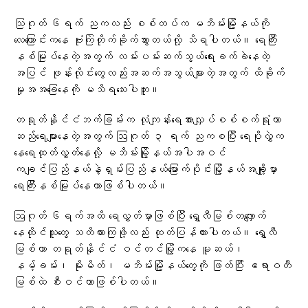
သြဂုတ် ၆ရက် ညကလည်း စစ်တပ်က မဘိမ်းမြို့နယ်ကို
လေကြောင်းကနေ ဗုံးကြဲတိုက်ခိုက်သွားတယ်လို့ သိရပါတယ်။ ရေကြီး
နစ်မြုပ်နေတဲ့အတွက် လမ်းပမ်းဆက်သွယ်ရေးခက်ခဲနေတဲ့
အပြင် ဖုန်းလိုင်းတွေလည်းအဆက်အသွယ်များတဲ့အတွက် ထိခိုက်
မှုအအခြေနေကို မသိရသေးပါဘူး။
တရုတ်နိုင်ငံဘက်ခြမ်းက လုံကျန်းရေအားလျှပ်စစ်စက်ရုံဟာ
ဆည်ရေများနေတဲ့အတွက် ဩဂုတ် ၃ ရက် ညကစပြီး ရေပိုလွှဲက‌
နေရေထုတ်လွှတ်နေလို့ မဘိမ်းမြို့နယ်အပါအဝင်
ကချင်ပြည်နယ်နဲ့ရှမ်းပြည်နယ်မြောက်ပိုင်းမြို့နယ်အချို့မှာ
ရေကြီးနစ်မြုပ်နေတာဖြစ်ပါတယ်။
ဩဂုတ် ၆ရက်အထိ ရေလွှတ်မှာဖြစ်ပြီး ရွှေလီမြစ်တလျှောက်
နေထိုင်သူတွေ သတိထားကြဖို့လည်း ထုတ်ပြန်ထားပါတယ်။ ရွှေလီ
မြစ်ဟာ တရုတ်နိုင်ငံ ဝင်တင်မြို့ကနေ မူဆယ်၊
နမ့်ခမ်း၊ မိုးမိတ်၊ မဘိမ်းမြို့နယ်တွေကို ဖြတ်ပြီး ဧရာဝတီ
မြစ်ထဲ စီးဝင်တာဖြစ်ပါတယ်။