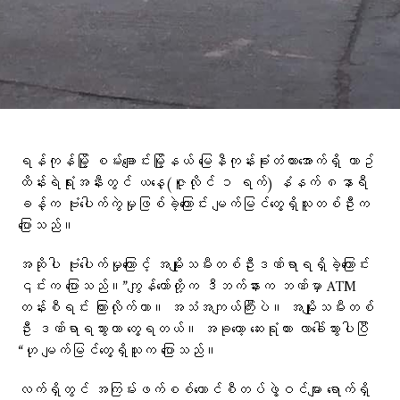
ရန်ကုန်မြို့ စမ်းချောင်းမြို့နယ် မြေနီကုန်းခုံးတံတားအောက်ရှိ ယာဥ်
ထိန်းရဲရုံးအနီးတွင် ယနေ့(ဇူလိုင် ၁ ရက်) နံနက် ၈နာရီ
ခန့်က ဗုံးပေါက်ကွဲမှုဖြစ်ခဲ့ကြောင်း မျက်မြင်တွေ့ရှိသူတစ်ဦးက
ပြောသည်။
အဆိုပါ ဗုံးပေါက်မှုကြောင့် အမျိုးသမီးတစ်ဦးဒဏ်ရာရရှိခဲ့ကြောင်း
၎င်းက ပြောသည်။”ကျွန်တော်တို့က ဒီဘက်နားက ဘဏ်မှာ ATM
တန်းစီရင်း ကြားလိုက်တာ။ အသံအကျယ်ကြီးပဲ။ အမျိုးသမီးတစ်
ဦး ဒဏ်ရာရသွားတာ တွေ့ရတယ်။ အခုတော့ ဆေးရုံကား လာခေါ်သွားပါပြီ
“ဟု မျက်မြင်တွေ့ရှိသူက ​​ပြောသည်။
လက်ရှိတွင် အကြမ်းဖက်စစ်​ကောင်စီတပ်ဖွဲ့ဝင်များ ရောက်ရှိ