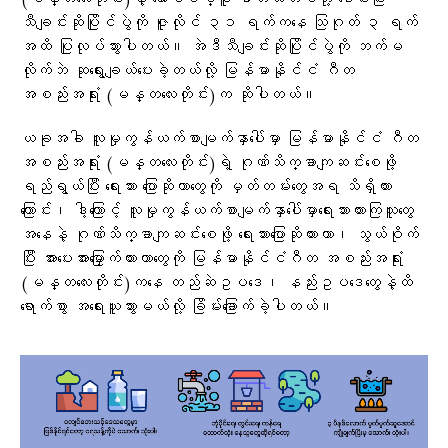
သီချင်းဆိုပြိုင်ပွဲကို ဇူလိုင် ၃၁ ရက်ကနေ သြဂုတ် ၃ ရက်
အထိ ပြုလုပ်သွားပါတယ်။ အဲဒီသီချင်းဆိုပြိုင်ပွဲကို ဘက်မ
လိုက်ဘဲ ဆုရွေးချယ်ပေးခဲ့တယ်လို့ မြန်မာနိုင်ငံ ဂီတ
အစည်းအရုံး (မန္တလေးတိုင်း)က ဆိုပါတယ်။
ယခုအခါ လူမှုကွန်ယက်စာမျက်နှာပေါ်မှာ မြန်မာနိုင်ငံ ဂီတ
အစည်းအရုံး (မန္တလေးတိုင်း)ရဲ့ ဂုဏ်သိက္ခာကျဆင်းစေဖို့
ရည်ရွယ်ပြီး ရေးသား ပြောဆိုတာတွေကို မှတ်တမ်းတွေအရ သိရှိထား
ကြောင်း၊ ဒါ့ကြောင့် လူမှုကွန်ယက်စာမျက်နှာပေါ်မှာရေးသားထားကြသူတွေ
အနေနဲ့ ဂုဏ်သိက္ခာကျဆင်းစေဖို့ ရေးသားပြောဆိုထားတာ၊ သွယ်ဝိုက်
ပြီး အားပေးအားမြှောက်ထားတာတွေကို မြန်မာနိုင်ငံဂီတ အစည်းအရုံး
(မန္တလေးတိုင်း)ကနေ တည်ဆဲဥပဒေ၊ နည်းဥပဒေတွေနဲ့ထိ
ရောက်စွာ အရေးယူသွားမယ်လို့ ခြိမ်းခြောက်ခဲ့ပါတယ်။