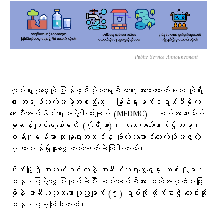
Public Service Announcement
လှုပ်ရှားမှုတွေကို မြန်မာ့ဒီမိုကရေစီအရေး အားပေးထောက်ခံတဲ့ ကိုရီး
ယား အရပ်ဘက်အဖွဲ့အစည်းတွေ၊ မြန်မာ့ဖက်ဒရယ်ဒီမိုက
ရေစီအောင်နိုင်ရေးအဖွဲ့ပေါင်းချုပ် (MFDMC)၊ စစ်အာဏာသိမ်း
မှုဆန့်ကျင်ရေးကော်မတီ (ကိုရီးယား)၊ ကလေးကဘော်ထောက်ပို့အဖွဲ့၊
ဂွမ်ဂျုးမြန်မာ လူမှုရေးအသင်းနဲ့ ဗိုလ်သံချောင်းထောက်ပို့အဖွဲ့တို့
မှ တာဝန်ရှိသူတွေ တက်ရောက်ခဲ့ကြပါတယ်။
ဆိုးလ်မြို့ရှိ အာဆီယံစင်တာနဲ့ အာဆီယံသံရုံးတွေရှေ့မှာ တစ်ဦးချင်း
ဆန္ဒပြပွဲတွေ ပြုလုပ်ခဲ့ပြီး စစ်ကောင်စီအား အသိအမှတ်မပြု
ဖို့နဲ့ အာဆီယံဘုံသဘောတူညီချက် (၅) ရပ်ကို လိုက်နာဖို့ တောင်းဆို
ဆန္ဒပြခဲ့ကြပါတယ်။