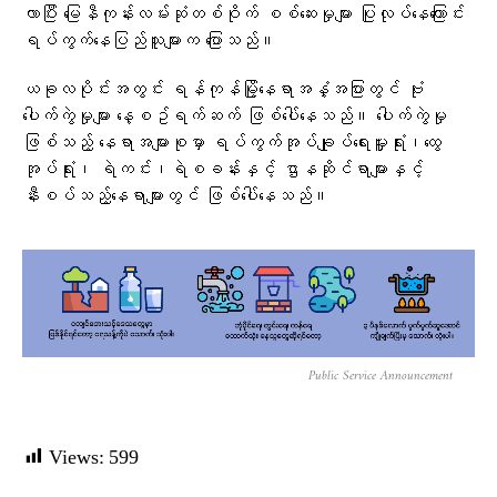
လာပြီး မြေနီကုန်းလမ်းဆုံတစ်ဝိုက် စစ်ဆေးမှုများ ပြုလုပ်နေကြောင်း
ရပ်ကွက်နေပြည်သူများက ပြောသည်။
ယခုလပိုင်းအတွင်း ရန်ကုန်မြို့​နေရာအနှံ့အပြားတွင် ဗုံး​
ပေါက်ကွဲမှုများ ​နေ့စဥ်ရက်ဆက် ဖြစ်​ပေါ်​နေသည်။ ​ပေါက်ကွဲမှု
ဖြစ်သည့် ​နေရာအများစုမှာ ရပ်ကွက်အုပ်ချုပ်​ရေးမှူးရုံး၊​ထွေ
အုပ်ရုံး၊ ရဲကင်း၊ရဲစခန်းနှင့် ဌာနဆိုင်ရာ​များနှင့်
နီးစပ်သည့်​နေရာများတွင် ဖြစ်​ပေါ်​နေသည်။
Public Service Announcement
Views:
599