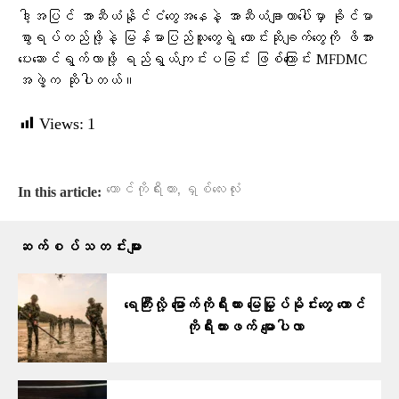
ဒါ့အပြင် အာဆီယံနိုင်ငံတွေအနေနဲ့ အာဆီယံချာတာပေါ်မှာ ခိုင်မာ
စွာရပ်တည်ဖို့နဲ့ မြန်မာပြည်သူတွေရဲ့ တောင်းဆိုချက်တွေကို ဖိအား
ပေးဆောင်ရွက်လာဖို့ ရည်ရွယ်ကျင်းပခြင်း ဖြစ်ကြောင်း MFDMC
အဖွဲ့က ဆိုပါတယ်။
Views:
1
,
တောင်ကိုရီးယား
ရှစ်လေးလုံး
In this article:
ဆက်စပ်သတင်းများ
ရေကြီးလို့ မြောက်ကိုရီးယား မြေမြှုပ်မိုင်းတွေ တောင်
ကိုရီးယားဖက် မျောပါလာ