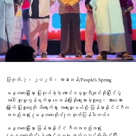
သြဂုတ်-၇၊ ၂၀၂၆၊ ဟာနာဆန်/People’s Spring
မန္တလေးမြို့မှာ ပြုလုပ်ခဲ့တဲ့ အောင်ဇမ္ဗူသီချင်းဆိုပြိုင်ပွဲ
အပေါ် လူမှုကွန်ရက်မှာ ဝေဖန်ပြောဆိုရေးသားခဲ့သူတွေ၊ အားပေးအား
မြှောက် ပြုသူတွေကို ထိရောက်စွာ အရေးယူမယ်လို့ မြန်မာနိုင်ငံဂီတ
အစည်းအရုံး (မန္တလေးတိုင်း)က ထုတ်ပြန်ပါတယ်။
မန္တလေးမြို့မှာ မြန်မာနိုင်ငံ ဂီတအစည်းအရုံး
(မန္တလေးတိုင်း)နဲ့ အောင်ဇမ္ဗူ ဇာတ်သဘင်တို့ ပေါင်းပြီး