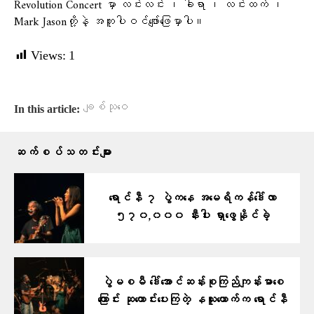
Revolution Concert မှာ လင်းလင်း ၊ ခါရာ ၊ လင်းထက် ၊
Mark Jasonတို့နဲ့ အတူပါဝင်ဖျော်ဖြေမှာပါ။
Views:
1
ချစ်သုဝေ
In this article:
ဆက်စပ်သတင်းများ
ရောင်နီ ၇ ပွဲကနေ အမေရိကန်ဒေါ်လာ
၅၇၀,၀၀၀ နီးပါး ရှာဖွေနိုင်ခဲ့
ပွဲမစမီ ဒေါ်အောင်ဆန်းစုကြည်ကျန်းမာစေ
ကြောင်း ဆုတောင်းပေးကြတဲ့ နယူးယောက်က ရောင်နီ