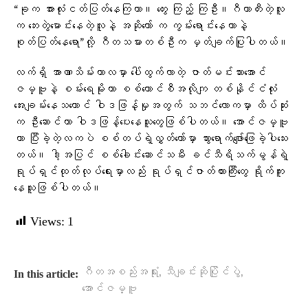
“ခုက အားလုံးငတ်ပြတ်နေကြတာ။ တွေး ကြည့် ကြဦး။ဂီတာတီးတဲ့လူ
က ဘေးတွဲမောင်းနေတဲ့လူနဲ့ အဆိုတော် က ကွမ်းရောင်းနေတာနဲ့
စုတ်ပြတ်နေရော”လို့ ဂီတသမားတစ်ဦးက မှတ်ချက်ပြုပါတယ်။
လက်ရှိ အာဏာသိမ်းကာလမှာ ပေါ်ထွက်လာတဲ့ ဇာတ်မင်းသားအောင်
ဇမ္ဗူနဲ့ စမ်းရေမိုးဟာ စစ်ကောင်စီအလိုကျ တစ်နိုင်ငံလုံး
အေးချမ်းနေသယောင် ဝါဒဖြန့်မှုအတွက် သဘင်လောကမှာ ထိပ်ဆုံး
က ဦးဆောင်ကာ ဝါဒဖြန့်ပေးနေသူတွေဖြစ်ပါတယ်။ အောင်ဇမ္ဗူ
ဟာ ပြီးခဲ့တဲ့လကပဲ စစ်တပ်ရဲ့လွှတ်တော်မှာ သွားရောက်ဖျော်ဖြေခဲ့ပါသေး
တယ်။ ဒါ့အပြင် စစ်ခေါင်းဆောင်သမီး ခင်သီရိသက်မွန်ရဲ့
ရုပ်ရှင်ထုတ်လုပ်ရေးမှာလည်း ရုပ်ရှင်ဇာတ်ကားကြီးတွေ ရိုက်ကူး
နေသူဖြစ်ပါတယ်။
Views:
1
,
,
ဂီတအစည်းအရုံး
သီချင်းဆိုပြိုင်ပွဲ
In this article:
အောင်ဇမ္ဗူ