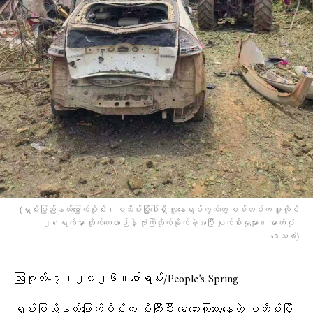
(ရှမ်းပြည်နယ်မြောက်ပိုင်း၊ မဘိမ်းမြို့ပေါ်ရှိ လူနေရပ်ကွက်တွေ စစ်တပ်က ဇူလိုင်
၂၈ရက်မှာ တိုက်လေယာဉ်နဲ့ ဗုံးကြဲတိုက်ခိုက်ခဲ့အပြီး ပျက်စီးမှုများ။ ဓာတ်ပုံ -
ဒေသခံ)
ဩဂုတ်-၇၊၂၀၂၆။ဇော်ရမ်း/People’s Spring
ရှမ်းပြည်နယ်မြောက်ပိုင်းက မိုးကြီးပြီး ရေဘေးကြုံတွေ့နေတဲ့ မဘိမ်းမြို့