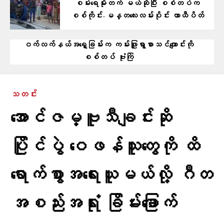
စမ်းရေမိုးတက် မယ်ဆိုပြီး စစ်တပ်က
စစ်ကိုင်း-မန္တလေးလမ်းပိုင်း ယာယီပိတ်
ဝက်လက်နယ်အရှေ့ခြမ်းက ကမ်းဖြူရွာစာသင်ကျောင်းကို
စစ်တပ် ဗုံးကြဲ
သတင်း
အောင်ဇမ္ဗူသီချင်းဆို
ပြိုင်ပွဲ ဝေဖန်သူတွေကို ထိ
ရောက်စွာအရေးယူမယ်လို့ ဂီတ
အစည်းအရုံး ခြိမ်းခြောက်