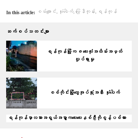
,
,
,
စမ်းချောင်း
ဗုံးပေါက်
မြေနီကုန်း
ရန်ကုန်
In this article:
ဆက်စပ်သတင်းများ
ရန်ကုန်မြို့က ၈လေးလုံးအထိမ်းအမှတ်
လှုပ်ရှားမှု
စစ်ကိုင်းမြို့ထွေအုပ်ရုံးအနီး ဗုံးပေါက်
ရန်ကုန်မှာလသားအရွယ်အမွှာကလေးလေးနှစ်ဦးကိုစွန့်ပစ်ထား