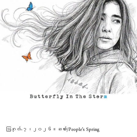
ဩဂုတ်-၇၊၂၀၂၆။ဆဏ်း/People’s Spring