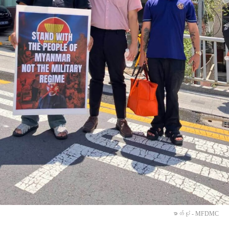
ဓာတ်ပုံ - MFDMC