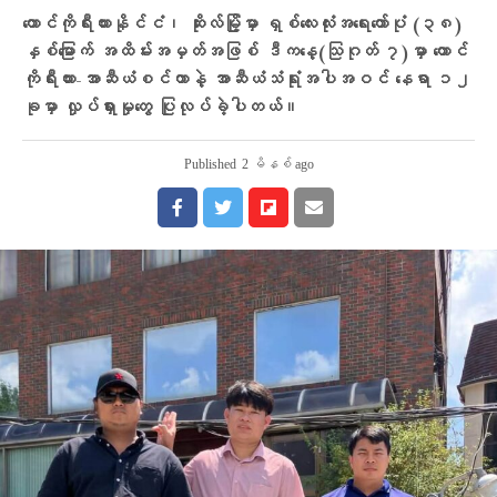
တောင်ကိုရီးယားနိုင်ငံ၊ ဆိုးလ်မြို့မှာ ရှစ်လေးလုံးအရေးတော်ပုံ (၃၈)
နှစ်မြောက် အထိမ်းအမှတ်အဖြစ် ဒီကနေ့(သြဂုတ် ၇)မှာ တောင်
ကိုရီးယား-အာဆီယံစင်တာနဲ့ အာဆီယံသံရုံးအပါအဝင် နေရာ ၁၂
ခုမှာ လှုပ်ရှားမှုတွေ ပြုလုပ်ခဲ့ပါတယ်။
Published
2 မိနစ် ago