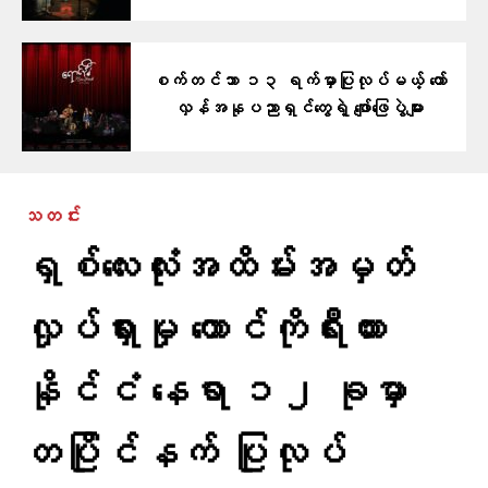
စက်တင်ဘာ ၁၃ ရက်မှာပြုလုပ်မယ့် တော်
လှန်အနုပညာရှင်တွေရဲ့ ဖျော်ဖြေပွဲများ
သတင်း
ရှစ်လေးလုံးအထိမ်းအမှတ်
လှုပ်ရှားမှု တောင်ကိုရီးယား
နိုင်ငံ နေရာ ၁၂ ခုမှာ
တပြိုင်နက် ပြုလုပ်