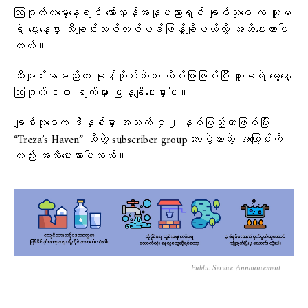
ဩဂုတ်လမွေးနေ့ရှင် တော်လှန်အနုပညာရှင် ချစ်သုဝေ က သူမ
ရဲ့ မွေးနေ့မှာ သီချင်းသစ်တစ်ပုဒ်ဖြန့်ချိမယ်လို့ အသိပေးထားပါ
တယ်။
သီချင်းနာမည်က မုန်တိုင်းထဲက လိပ်ပြာဖြစ်ပြီး သူမရဲ့ မွေးနေ့
ဩဂုတ် ၁၀ ရက်မှာ ဖြန့်ချိပေးမှာပါ။
ချစ်သုဝေက ဒီနှစ်မှာ အသက် ၄၂ နှစ်ပြည့်တာဖြစ်ပြီး
“Treza’s Haven” ဆိုတဲ့ subscriber group လေးဖွဲ့ထားတဲ့ အကြောင်းကို
လည်း အသိပေးထားပါတယ်။
Public Service Announcement