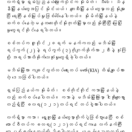
လက်ရှိမှာ ရှမ်းပြည်နယ်မြောက်ပိုင်းက မိုးမိတ်၊ သီပေါ၊ သိန္
နီမြို့နယ်တွေအပြင် မိုင်းယယ်၊ ကျေးသီးမြို့နယ်‌ တွေမှာလည်း မိုးများ
ပြီး ရေကြီးနစ်မြုပ်မှုဖြစ်ပေါ်နေပါတယ်။ မိုးမိတ်မြို့နယ်နဲ့
ဆက်စပ်နေတဲ့မန္တလေးတိုင်းမိုးကုတ်မြို့မှာလည်း မိုးကြီးပြီး မြေပြို
မှုတွေရင်ဆိုင်နေရပါတယ်။
စစ်တပ်က ဇူလိုင် ၂၈ရက် မနက်ကလည်း မဘိမ်းမြို့
ရပ်ကွက် (၂)နဲ့ ရပ်ကွက် (၃)ကိုဂျက်ဖိုက်တာ ၂စီးနဲ့ ဗုံးကြဲ
လို့ အရပ်သားထိခိုက်သေဆုံးမှုတွေရှိခဲ့ပါတယ်။
မဘိမ်းမြို့ဟာ ကချင်လွတ်လပ်ရေးတပ်မတော်(KIA) ထိန်းချုပ်ထား
တဲ့ ဒေသဖြစ်ပါတယ်။
ရှမ်းပြည်နယ်က မိုးမိတ်၊ စစ်ကိုင်းတိုင်း ကသာမြို့နယ်နဲ့
လည်း ဆက်စပ်နေပါတယ်။ ကသာနဲ့ မဘိမ်းမြို့ကြားမှာ ငါးအိုးကျေးရွာ
တည်ရှိပြီး ခလရ(၁၂၁)တပ်ရင်း တပ်စွဲထားပါတယ်။
လက်ရှိမှာ ကသာ၊ ရွှေကူမြို့နယ်တွေမှာတိုက်ပွဲဖြစ်ပွားနေပြီး စစ်
ကောင်စီတပ်က ခလရ(‌၁၂၁)တပ်ရင်းကနေ လက်နက်ကြီး
တွေ ပစ်ခတ်နေတယ်လို့ သိရပါတယ်။ ယမန်နေ့ညကလည်း ရွှေ