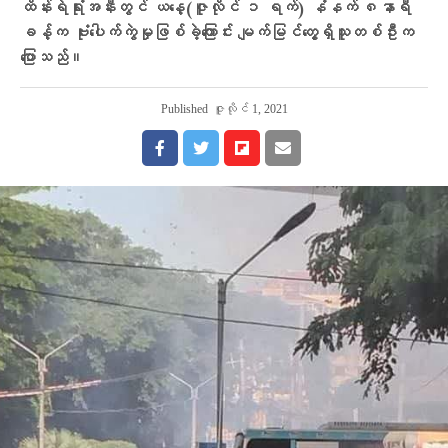
ထိန်းရဲရုံးအနီးတွင် ယနေ့(ဇူလိုင် ၁ ရက်) နံနက် ၈နာရီ
ခန့်က ဗုံးပေါက်ကွဲမှုဖြစ်ခဲ့ကြောင်း မျက်မြင်တွေ့ရှိသူတစ်ဦးက
ပြောသည်။
Published
ဇူလိုင် 1, 2021