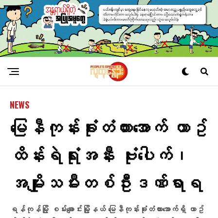
NEWS
မြေနီကုန်းခုံးတံတားအောက် ယာဥ်
ထိန်းရဲရုံးအနီး ဗုံးပေါက်၊
အမျိုးသမီးတစ်ဦးဒဏ်ရာရ
ရန်ကုန်မြို့ စမ်းချောင်းမြို့နယ် မြေနီကုန်းခုံးတံတားအောက်ရှိ ယာဥ်