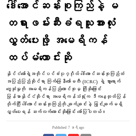
ဒေါ်အောင်ဆန်းစုကြည်နဲ့ မ
တရားဖမ်းဆီးခံရသူအားလုံး
လွှတ်ပေးဖို့ အမေရိကန်
ထပ်မံတောင်းဆို
နိုင်ငံတော်ရဲ့အတိုင်ပင်ခံပုဂ္ဂိုလ် ဒေါ်အောင်ဆန်းစုကြည်ထံ
အပြည်ပြည်ဆိုင်ရာ ကြက်ခြေနီကော်မတီ (ICRC) ရဲ့ သွားရောက်
တွေ့ဆုံမှုကို အမေရိကန်ပြည်ထောင်စုမှ ကြိုဆိုကြောင်း
မြန်မာနိုင်ငံဆိုင်ရာ အမေရိကန်သံရုံးက ဒီကနေ့ထုတ်ပြန်
လိုက်ပြီး ဒေါ်အောင်ဆန်းစုကြည်ကို ချက်ချင်းနဲ့ ခြွင်းချက်မရှိ
လွှတ်ပေးရန် ဆက်လက်တောင်းဆိုကြောင်း ဖော်ပြပါတယ်။
Published
7 နာရီ ago