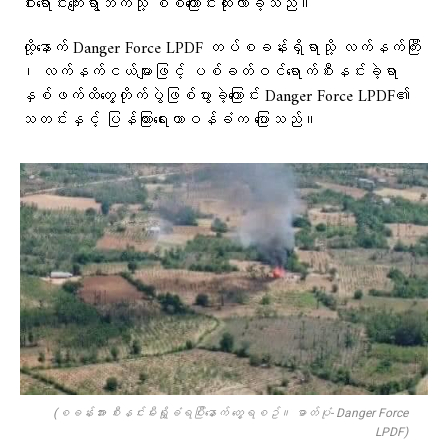
ဝါးရောင်းကျေးရွာဘက်သို့ စစ်ကြောင်းထိုးလာခဲ့သည်။
ထို့နောက် Danger Force LPDF တပ်စခန်းရှိရာသို့ လက်နက်ကြီး
၊ လက်နက်ငယ်များဖြင့် ပစ်ခတ်ဝင်ရောက်စီးနင်းခဲ့ရာ
နှစ်ဖက်ထိတွေ့တိုက်ပွဲဖြစ်ပွားခဲ့ကြောင်း Danger Force LPDF၏
သတင်းနှင့် ပြန်ကြားရေးတာဝန်ခံက ပြောသည်။
(စခန်းအား စီးနင်းမီးရှို့ခံရပြီးနောက် တွေ့ရစဥ်။ ဓာတ်ပုံ- Danger Force
LPDF)