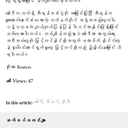
တွေ ရရှိထားကြောင်း မှတ်ချက်ပေးခဲ့ပါတယ်။
ဆော်ဒီက လက်ရှိ အီရန်စစ်ပွဲကို အကြောင်းပြုပြီး အီရန်က
ကျောထောက်နောက်ခံ ပေးထားတဲ့ လက်နက်ကိုင် အဖွဲ့အစည်းတွေကပါ
ပဋိပက္ခထဲ ကျယ်ကျယ်ပြန့်ပြန့် ပါဝင်လာနိုင်ခြေရှိကြောင်း
သတိပေးထားပါတယ်။ တစ်ချိန်တည်းမှာပဲ ဆော်ဒီဟာ ကာကွယ်ရေး
အစီအမံတွေကို မြှင့်တင်နိုင်ဖို့အတွက် မဟာမိတ် နိုင်ငံတွေ
နဲ့ ပူးပေါင်းဆောင်ရွက်မှုတွေ မြှင့်တင်ဖို့လည်း ညှိနှိုင်းနေကြောင်း သိ
ရပါတယ်။
ကိုးကား: Reuters
Views:
47
,
,
ဆော်ဒီ
ယီမင်
ဟိုသီ
In this article:
ဆက်စပ်သတင်းများ