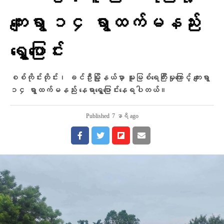
ကျေးရွာ ၁၄ ရွာထက်မနည်း
ရွှေ့ပြောင်း
စစ်ကိုင်းတိုင်း၊ ခင်ဦးမြို့နယ်မှာ မူးမြစ်ရေကြီးမှုကြောင့် ကျေးရွာ
၁၄ ရွာထက်မနည်း နေရာရွှေ့ပြောင်းနေရပါတယ်။
Published
7 နာရီ ago