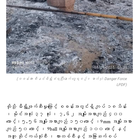
(စခန်းအား စီးနင်းမီးရှို့ခံရပြီးနောက် တွေ့ရစဥ်။ ဓာတ်ပုံ- Danger Force
LPDF)
ထိုသို့ မီးရှို့ဖျက်ဆီးမှုကြောင့် စခန်းအတွင်းရှိ ကျပ် ၁၈သိန်း
၊ မိုင်းအလုံး ၃၇ လုံး ၊ ၇.၆၂ အမျိုးအစားကျည် ၄၀၀
တောင့်၊၅.၅၆အမျိုးအစားကျည် ၁၅၀တောင့် ၊9mm အမျိုးအစား
ကျည် ၅၀ တောင့် ၊ 9ballအမျိူးအစားကျည် ၁၀၀ တောင့် နှင့်
အတူ ဆိုင်ကယ်သုံးစီး ၊ ကားတစ်စီးနှင့် အခြားဆက်စပ်