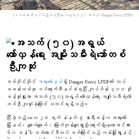
(စခန်းအား စီးနင်းမီးရှို့ခံရပြီးနောက် တွေ့ရစဥ်။ ဓာတ်ပုံ- Danger Force LPDF)
အသက် (၅၀)အရွယ်
တော်လှန်ရေး အမျိုးသမီးရဲဘော်တစ်
ဦးကျဆုံး
စစ်ကိုင်းတိုင်း
အရာတော်နယ်
ရှိ Danger Force LPDF၏ တပ်
စခန်းတစ်ခု ဝင်ရောက်စီးနင်းခံရပြီး ကျပ်သိန်း ၃၀၀ ဖိုး
ခန့်ဆုံးရှုံးကာ အသက် (၅၀)အရွယ် တော်လှန်ရေး အမျိုးသမီးရဲဘော်
တစ်ဦး ကျဆုံးခဲ့ကြောင်း သတင်းရရှိသည်။
ပြီးခဲ့သည့် မေလ ၂၈ ရက် နံနက် ၉ နာရီခန့်က အရာ​တော်
မြို့နယ်၊ ကျောက်ပျောက်၊ မြောက်ကုန်းကျေးရွာသို့ ရောက်ရှိနေသောအင်အား
၆၀ ခန့်ပါ စစ်ကောင်စီတပ် စစ်ကြောင်းသည် ကမ်းဖြူရွာနှင့်