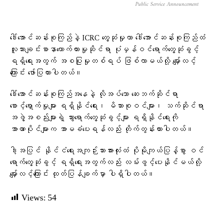
Public Service Announcement
ဒေါ်အောင်ဆန်းစုကြည်နဲ့ ICRC တွေ့ဆုံမှုဟာ ဒေါ်အောင်ဆန်းစုကြည်ထံ
လူသားချင်းစာနာထောက်ထားမှုဆိုင်ရာ ပုံမှန်ဝင်ရောက်တွေ့ဆုံခွင့်
ရရှိရေးအတွက် အစပြုမှုတစ်ရပ် ဖြစ်လာမယ်လို့ မျှော်လင့်
ကြောင်း ဖော်ပြထားပါတယ်။
ဒေါ်အောင်ဆန်းစုကြည်အနေနဲ့ လိုအပ်သော ဆေးဘက်ဆိုင်ရာ
စောင့်ရှောက်မှုများ ရရှိနိုင်ရေး၊ မိသားစုဝင်များ၊ သက်ဆိုင်ရာ
အဖွဲ့အစည်းများရဲ့ သွားရောက်တွေ့ဆုံခွင့်များ ရရှိနိုင်ရေးကို
အာဏာပိုင်များက အာမခံပေးရန်လည်း တိုက်တွန်းထားပါတယ်။
ဒါ့အပြင် နိုင်ငံရေးအကျဉ်းသားအားလုံးထံ ပိုမိုကျယ်ပြန့်စွာ ဝင်
ရောက်တွေ့ဆုံခွင့် ရရှိရေးအတွက်လည်း လမ်းဖွင့်ပေးနိုင်မယ်လို့
မျှော်လင့်ကြောင်း ထုတ်ပြန်ချက်မှာ ပါရှိပါတယ်။
Views:
54