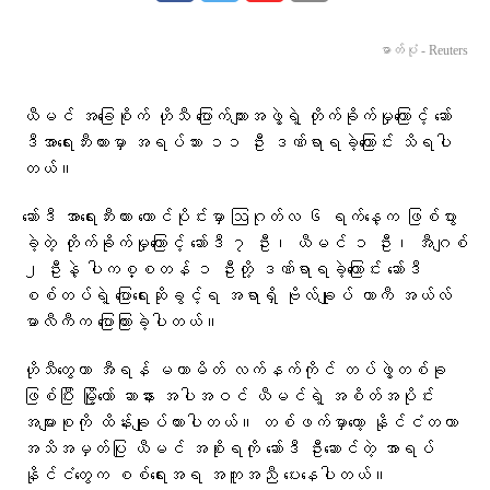
ဓာတ်ပုံ - Reuters
ယီမင် အခြေစိုက် ဟိုသီ ပြောက်ကျားအဖွဲ့ရဲ့ တိုက်ခိုက်မှုကြောင့် ဆော်
ဒီအာရေးဘီးယားမှာ အရပ်သား ၁၁ ဦး ဒဏ်ရာရခဲ့ကြောင်း သိရပါ
တယ်။
ဆော်ဒီ အာရေးဘီးယား တောင်ပိုင်းမှာ ဩဂုတ်လ ၆ ရက်နေ့က ဖြစ်ပွား
ခဲ့တဲ့ တိုက်ခိုက်မှုကြောင့် ဆော်ဒီ ၇ ဦး၊ ယီမင် ၁ ဦး၊ အီဂျစ်
၂ ဦးနဲ့ ပါကစ္စတန် ၁ ဦးတို့ ဒဏ်ရာရခဲ့ကြောင်း ဆော်ဒီ
စစ်တပ်ရဲ့ ပြောရေးဆိုခွင့်ရ အရာရှိ ဗိုလ်ချုပ် တာကီ အယ်လ်
မာလီကီက ပြောကြားခဲ့ပါတယ်။
ဟိုသီတွေဟာ အီရန် မဟာမိတ် လက်နက်ကိုင် တပ်ဖွဲ့တစ်ခု
ဖြစ်ပြီး မြို့တော် ဆာနား အပါအဝင် ယီမင်ရဲ့ အစိတ်အပိုင်း
အများစုကို ထိန်းချုပ်ထားပါတယ်။ တစ်ဖက်မှာတော့ နိုင်ငံတကာ
အသိအမှတ်ပြု ယီမင် အစိုးရကို ဆော်ဒီ ဦးဆောင်တဲ့ အာရပ်
နိုင်ငံတွေက စစ်ရေးအရ အကူအညီ ပေးနေပါတယ်။