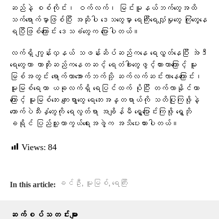
ဆည်နဲ့ စစ်ကိုင်း၊ ဝက်လက်၊ မြင်းမူနယ်ဘက်တွေအထိ
သက်ရောက်မှာဖြစ်ပြီး အဆိုပါ ဒေသတွေမှာ ရေကြီးရေလျှံမှုတွေ ကြုံတွေ့နေ
ရပြီဖြစ်ကြောင်း ဒေသခံတွေက ပြောပါတယ်​။
လက်ရှိ ကျွန်းလှနယ် သဖန်းဆိပ်ဆည်ကနေ ရေလွှတ်နေပြီး အဲဒီ
ရေတွေဟာ ကာဘိုးဆည်ကနေတဆင့် ရေတံခါးတွေဖွင့်ထားတာကြောင့် မူး
မြစ်အတွင်း ရောက်ကာအောက်ဘက်သို့ ဆက်လက်ဆင်းလာနေကြောင်း၊
မူးမြစ်ရေဟာ ယခုလက်ရှိ ရေပြင်ထက် ပိုပြီး တက်လာနိုင်တာ
ကြောင့် မူးမြစ်ဘေး ကျေးရွာတွေ ရေဘေးအန္တရာယ်ကို သတိပြုကြဖို့နဲ့
ကောက်ပဲသီးနှံတွေကို ရေလွတ်ရာ အချိန်မီ ရွှေ့ပြောင်းကြဖို့ ရွှေဘို
ခရိုင် ပြည်သူ့ကာကွယ်ရေးအဖွဲ့က အသိပေးထားပါတယ်။
Views:
84
,
,
ခင်ဦး
မူးမြစ်
ရေကြီး
In this article:
ဆက်စပ်သတင်းများ