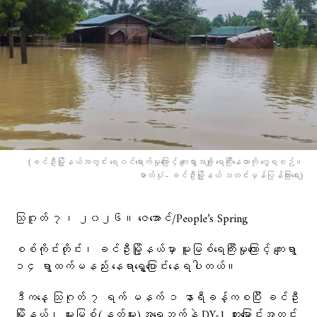
(ခင်ဦးမြို့နယ်အတွင်း ရေဝင်ရောက်မှုကြောင့် ကျေးရွာအချို့ ရေကြီးနေတာကို တွေ့ရစဉ်။
ဓာတ်ပုံ - ခင်ဦးမြို့နယ် သတင်းမှန်ပြန်ကြားရေး)
သြဂူတ် ၇၊ ၂၀၂၆။ ဇေအောင်/People’s Spring
စစ်ကိုင်းတိုင်း၊ ခင်ဦးမြို့နယ်မှာ မူးမြစ်ရေကြီးမှုကြောင့် ကျေးရွာ
၁၄ ရွာထက်မနည်း နေရာရွှေ့ပြောင်းနေရပါတယ်။
ဒီကနေ့ သြဂုတ် ၇ ရက် မနက် ၁ နာရီခန့်ကစပြီး ခင်ဦး
မြို့နယ်၊ မူးမြစ်(နတ်မူး)အရှေ့ဘက်နဲ့ DY-1 တူးမြောင်းအတွင်း