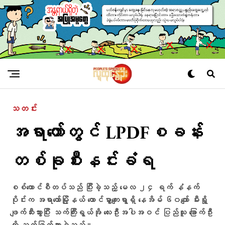
သတင်း
အရာတော်တွင် LPDFစခန်း
တစ်ခုစီးနင်းခံရ
စစ်ကောင်စီတပ်သည် ပြီးခဲ့သည့် မေလ ၂၄ ရက် နံနက်
ပိုင်းက အရာတော်မြို့နယ် တောင်မွှာကျေးရွာရှိ နေအိမ် ၆၀ကျော် မီးရှို့
ဖျက်ဆီးသွားပြီး သက်ကြီးရွယ်အို လေးဦးအပါအဝင် ပြည်သူ ခြောက်ဦး