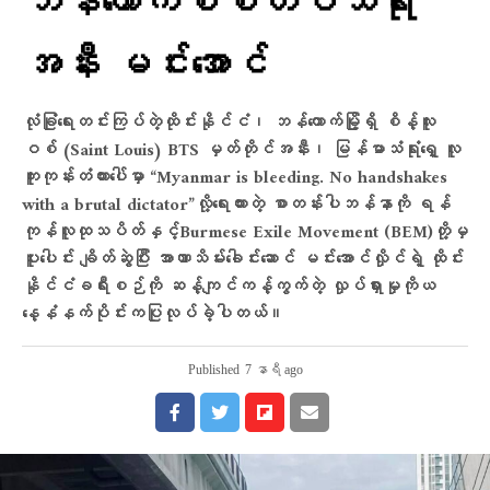
ဘန်​ကောက်စစ်တပ်သံရုံး
အနီး မင်း​အောင်
လုံခြုံရေးတင်းကြပ်တဲ့ထိုင်းနိုင်ငံ၊ ဘန်ကောက်မြို့ရှိ စိန့်လူး
ဝစ် (Saint Louis) BTS မှတ်တိုင်အနီး၊ မြန်မာသံရုံးရှေ့ လူ
ကူးကုန်းတံတားပေါ်မှာ “Myanmar is bleeding. No handshakes
with a brutal dictator”လို့​ရေးထားတဲ့ စာတန်းပါဘန်နာကို ရန်
ကုန်လူထုသပိတ်နှင့်Burmese Exile Movement (BEM)တို့မှ
ပူးပေါင်း ချိတ်ဆွဲပြီး အာဏာသိမ်း​ခေါင်း​ဆောင် မင်းအောင်လှိုင်ရဲ့ ထိုင်း
နိုင်ငံခရီးစဉ်ကို ဆန့်ကျင်ကန့်ကွက်တဲ့ လှုပ်ရှားမှုကိုယ​​
နေ့နံနက်ပိုင်းကပြုလုပ်ခဲ့ပါတယ်။
Published
7 နာရီ ago