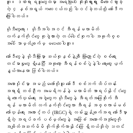
ဘူး။ ဒဏ်ရာ ရသူတွေထဲမှာ အရေပြားပေါ် ဆိုးဆိုးရွားရွား မီးလောင်သွားခဲ့
တဲ့ ၄ နှစ်အရွယ် ကလေးငယ်လည်း ပါဝင်ခဲ့တယ်လို့ ဆော်ဒီက
ပြောပါတယ်။
ဟိုသီတွေရော၊ ဟိုသီအပါအဝင် အီရန်မဟာမိတ်
လက်နက်ကိုင်တွေ စုဖွဲ့ထားတဲ့ တပ်ပေါင်းစုကပါ အခုကိစ္စ
အပေါ် ဘာမှတ်ချက်မှ မပေးသေးပါဘူး။
ဆော်ဒီတွေနဲ့ ဟိုသီကြားမှာ ဆယ်စုနှစ်နဲ့ချီ ကြာညောင်းတဲ့ စစ်ရေး
တင်းမာမှုတွေ ရှိနေပြီး အခုတော့ အီရန်စစ်ပွဲနဲ့ပါ ရောထွေး ယှက်
နွှယ်လာနေတာ ဖြစ်ပါတယ်။
အစောပိုင်းမှာ အမည်မဖော်လိုသူ ဆော်ဒီ စစ်ဘက် ထိပ်တန်း
အရာရှိ တစ်ဦးက အမေရိကန်နဲ့ မဟာမိတ် အာရပ်နိုင်ငံတွေ
ရဲ့ ထောက်လှမ်းရေး အဖွဲ့တွေက ဟိုသီတွေနဲ့ အီရတ်အခြေစိုက် အီ
ရန် မဟာမိတ် လက်နက်ကိုင်တွေဟာ အီရန် အစ္စလာမ်မစ်
တော်လှန်ရေး အစောင့်တပ် (IRGC)ရဲ့ လမ်းညွှန်ချက်အရ ဆော်ဒီမှာ
ရှိတဲ့ အရပ်ဖက် ပစ်မှတ်တွေနဲ့ အခြေခံ အဆောက်အအုံတွေကို
အချိတ်အဆက်မိမိ တိုက်ခိုက်လာနိုင်ခြေ ရှိတယ်ဆိုတဲ့ သတင်း