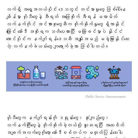
လက်ရှိ အရှေ့အလယ်ပိုင်း ဒေသတွင်း တင်းမာမှုတွေ ဖြစ်ပေါ်နေ
ချိန်မှာ ဟိုသီတွေနဲ့ အီရတ် အခြေစိုက် အီရန် မဟာမိတ်
လက်နက်ကိုင် အင်အားစုတွေဆီက တိုက်ခိုက်မှုတွေ ရှိလာနိုင်
ကြောင်း ဆော်ဒီ အစိုးရက သတိပေးထားပြီး မကြာခင်မှာပဲ နိုင်ငံ
တောင်ပိုင်းက နက်ဂျ်ရန်ဒေသဆီ အမျိုးအမည် မခွဲခြားနိုင်သေး
တဲ့ လက်နက်ခဲယမ်းတွေ ကျရောက်ခဲ့တာ ဖြစ်ပါတယ်။
Public Service Announcement
ဟိုသီတွေက နက်ဂျ်ရန်းကို ဒရုန်းတွေ၊ ဒုံးကျည်တွေ၊
လက်နက်ကြီးတွေနဲ့ တိုက်ခိုက်ခဲ့တယ်လို့ ယူဆရပြီး အသေးစိတ်
အချက်အလက်တွေကိုတော့ ဆော်ဒီစစ်တပ်က မထုတ်ပြန်သေးပါ