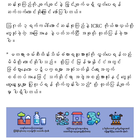
ဆန်းစုကြည်ကို ချက်ချင်းနဲ့ ခြွင်းချက်မရှိ လွှတ်ပေးရန်
ဆက်လက်တောင်းဆိုကြောင်း ဖော်ပြပါတယ်။
ဩဂုတ် ၃ရက်က ဒေါ်အောင်ဆန်းစုကြည်နဲ့ ICRC ကိုယ်စားလှယ်တို့
တွေ့ဆုံခဲ့တဲ့ အခြေအနေ နဲ့ပတ်သက်ပြီး အခုလို ထုတ်ပြန်ခဲ့တာ
ပါ။
” မတရားဖမ်းဆီးထိန်းသိမ်းခံထားရသူအားလုံးကို လွှတ်ပေးရန်လည်း
မိမိတို့ တောင်းဆိုပါသည်။ ထို့ပြင် မြန်မာနိုင်ငံအတွင်း
ဖြစ်ပွားနေသော ပဋိပက္ခများ အဆုံးသတ်နိုင်ရေးအတွက်
စစ်တပ်အနေဖြင့် သက်ဆိုင်ရာ အဖွဲ့အစည်းအားလုံးနှင့် တွေ့ဆုံ
ဆွေးနွေးမှုများ ပြုလုပ်ရန် တိုက်တွန်းပါသည်” လို့ ထုတ်ပြန်ချက်
မှာ ပါရှိပါတယ်။