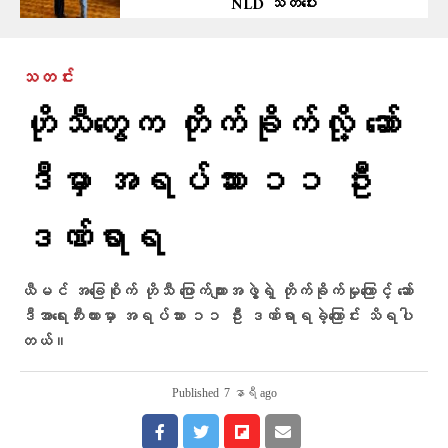
NLD သတိပေး
သတင်း
ဟိုသီတွေက တိုက်ခိုက်လို့ ဆော်
ဒီမှာ အရပ်သား ၁၁ ဦး
ဒဏ်ရာရ
ယီမင် အခြေစိုက် ဟိုသီ ပြောက်ကျားအဖွဲ့ရဲ့ တိုက်ခိုက်မှုကြောင့် ဆော်
ဒီအာရေးဘီးယားမှာ အရပ်သား ၁၁ ဦး ဒဏ်ရာရခဲ့ကြောင်း သိရပါ
တယ်။
Published
7 နာရီ ago