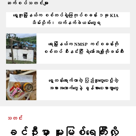
ဆက်စပ်သတင်းများ
ရွှေကူမြို့နယ်က စစ်တပ်ရဲ့ခြေကုပ်စခန်း ၁ခု KIA
သိမ်းပိုက်၊ လက်နက်ခဲယမ်းတွေရ
ရေးမြို့နယ်က NMSP ကင်းစခန်းကို
စစ်တပ် စီးနင်းပြီး ရဲဘော်အချို့ကိုဖမ်းဆီး
ရှေ့တန်းရောက်လာတဲ့ ပြည်သူတွေပေးပို့တဲ့
အစားအသောက်တွေနဲ့ ခွန်အားပေးစာလွှာတွေ
သတင်း
ခင်ဦးမှာ မူးမြစ်ရေကြီးလို့