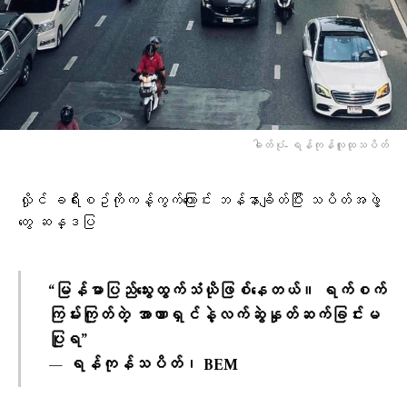
ဓါတ်ပုံ- ရန်ကုန်လူထုသပိတ်
လှိုင် ခရီးစဥ်ကိုကန့်ကွက်​ကြောင်း ဘန်နာချိတ်ပြီး သပိတ်အဖွဲ့​
တွေ ဆန္ဒပြ
“မြန်မာပြည်သွေးထွက်သံယိုဖြစ်နေတယ်။ ရက်စက်
ကြမ်းကြုတ်တဲ့ အာဏာရှင်နဲ့လက်ဆွဲနှုတ်ဆက်ခြင်းမ
ပြုရ”
— ရန်ကုန်သပိတ်၊ BEM