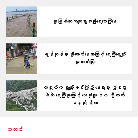
မူးမြစ်ဘေးကကျေးရွာအချို့ရေဘေးကြုံနေ
ရန်ကုန်မှာ မိုးကောင်းနေတာကြောင့် ရေကြီးရေလျှံ
မှုဆက်ကြုံ
တရုတ်က ရှုမျှော်ခင်းကြည့် နေရာမှာ ဖြစ်ပွား
ခဲ့တဲ့ ရေကြီးမှုကြောင့် သေဆုံးသူ ၁၀ ဦးထက်
မနည်း ရှိလာ
သတင်း