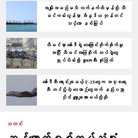
အမျိုးအမည်မသိ လက်နက်ထိမှန်လို့ ယီ
မင်ကမ်းလွန်မှာ အိန္ဒိယ ကုန်တင်
သင်္ဘော နစ်မြုပ်
ယီမင်မှာ ဆော်ဒီရဲ့ လေကြောင်းတိုက်ခိုက်မှု
အပြီး ယီမင်အခြေစိုက် တပ်ဖွဲ့တွေ
ရုပ်သိမ်းဖို့ ယူအေအီး ဆုံးဖြတ်
ဆော်ဒီဆီ ရောင်းချမယ့် F-35တွေက အစ္စရေး
ဆီ တင်ပို့တဲ့ လေယာဉ်တွေထက် နည်းပညာ
ပိုင်း လျှော့ချထားမယ်လို့ဆို
သတင်း