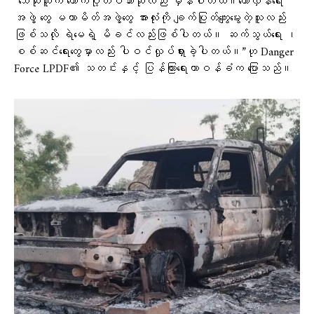
“သေဆုံးသူက ထောက်ပို့တပ်သားဆိုလည်း မှန်ပါတယ်။တော်လှန်ရေး
အဖွဲ့ တွေ မဟာမိတ်အဖွဲ့တွေ အားလုံးကို ချက်ပြုတ်ကျွေးမွေးတဲ့သူလည်း
ဖြစ်သလို ရဲမေရဲ့ မိခင်လည်းဖြစ်ပါတယ်။ ဆက်သွယ်ရေး ၊
စစ်ဆင်ရေးတွေမှာလည်း ပါဝင်လှုပ်ရှားခဲ့ပါတယ်။”ဟု Danger
Force LPDF၏ သတင်းနှင့် ပြန်ကြားရေးတာဝန်ခံက ပြောသည်။