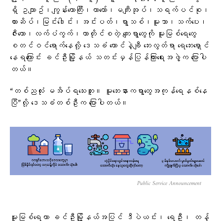
ရှိ ဥယျာဥ်၊ကျွန်းတောကြီး၊ယာတော်၊မကျီးအုပ်၊သရက်ပင်စု၊
ကားဆိပ်၊မြင်းဒေါင်း၊အင်းပတ်၊ရွာသစ်၊မူးသာ၊သက်ပေး၊
ဇီးတော၊လက်ပံကွက်၊တာတိုင်စတဲ့ ကျေးရွာတွေကို မူးမြစ်ရေတွေ
စတင်ဝင်ရောက်နေလို့ ဒေသခံ ထောင်နဲ့ချီ ဘေးလွတ်ရာ ရေဘေးရှောင်
နေရကြောင်း ခင်ဦးမြို့နယ် သတင်းမှန်ပြန်ကြားရေးအဖွဲ့က ပြောပါ
တယ်။
“တစ်ညလုံး မအိပ်ရသေးဘူး။ မူးဘေးနားကရွာတွေအကုန်ရေနစ်နေ
ပြီ”လို့ ဒေသခံတစ်ဦးက ပြောပါတယ်။
Public Service Announcement
မူးမြစ်ရေဟာ ခင်ဦးမြို့နယ်အပြင် ဒီပဲယင်း၊ ရေဦး၊ တန့်