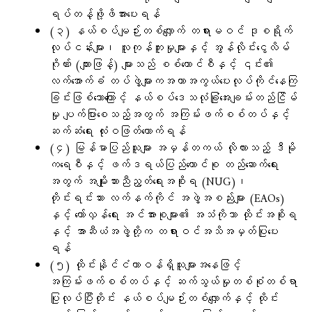
ရပ်တန့်ဖို့ဖိအားပေးရန်
(၃) နယ်စပ်မျဉ်းတစ်လျှောက် တရားမဝင် ဒုစရိုက်
လုပ်ငန်းများ၊ လူကုန်ကူးမှုများနှင့် အွန်လိုင်းငွေလိမ်
ဂိုဏ်း (ကျားဖြန့်) များသည် စစ်ကောင်စီနှင့် ၎င်း၏
လက်အောက်ခံ တပ်ဖွဲ့များကအကာအကွယ်ပေးလုပ်ကိုင်နေကြ
ခြင်းဖြစ်သောကြောင့် နယ်စပ်ဒေသလုံခြုံအေးချမ်းတည်ငြိမ်
မှု ပျက်ပြားစေသည့်အတွက် အကြမ်းဖက်စစ်တပ်နှင့်
ဆက်ဆံရေး လုံးဝဖြတ်တောက်ရန်
(၄) မြန်မာပြည်သူများ အမှန်တကယ် လိုလားသည့် ဒီမို
ကရေစီနှင့် ဖက်ဒရယ်ပြည်ထောင်စု တည်ဆောက်ရေး
အတွက် အမျိုးသားညီညွတ်ရေးအစိုးရ (NUG)၊
တိုင်းရင်းသား လက်နက်ကိုင် အဖွဲ့အစည်းများ (EAOs)
နှင့် တော်လှန်ရေး အင်အားစုများ၏ အသံကိုသာ ထိုင်းအစိုးရ
နှင့် အာဆီယံအဖွဲ့တို့က တရားဝင်အသိအမှတ်ပြုပေး
ရန်
(၅) ထိုင်းနိုင်ငံတာဝန်ရှိသူများအနေဖြင့်
အကြမ်းဖက်စစ်တပ်နှင့် ဆက်သွယ်မှုတစ်စုံတစ်ရာ
ပြုလုပ်ပြီးတိုင်း နယ်စပ်မျဉ်းတစ်လျှောက်နှင့် ထိုင်း