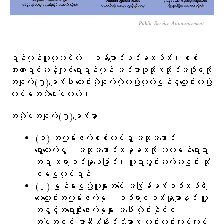
Public Service Announcement
ရန်ကုန်လူထုသပိတ်၊ စမ်းချောင်းပင်မသပိတ်၊ စစ်
အာဏာရှင်ဆန့်ကျင်ရေးရန်ကုန် အင်အားစုတို့ကထိုင်းအစိုးရကို
အချက်(၅)ချက်ပါ​ ​တောင်းဆိုချက်ကိုလည်းထုတ်ပြန်ခဲ့​ကြောင်းလည်း
ထပ်မံအသိ​ပေးပါတယ်။
အဆိုပါအချက်(၅)ချက်မှာ
(၁) အကြမ်းဖက်စစ်တပ်ရဲ့ အတုအယောင်
ရွေးကောက်ပွဲ၊ အတုအယောင်သမ္မတကို သံတမန်ရေးရာ
အရ တရာဝင်မှုပေးခြင်း၊ လူရာသွင်းဆက်ဆံခြင်း လုံး
ဝမပြုလုပ်ရန်
(၂) မြန်မာပြည်သူများအပေါ် အကြမ်းဖက်စစ်တပ်ရဲ့
လေကြောင်းအကြမ်းဖက်မှု၊ စစ်ရာဇဝတ်မှုများနှင့် လူ့
အခွင့်အရေးချိုးဖောက်မှုများ အပေါ် ထိုင်းနိုင်ငံ
အပါအဝင် အာဆီယံနိုင်ငံများက တင်းတင်းကျပ်ကျပ်