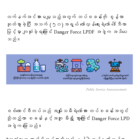
လက်နက်အင်အားမမျှသည့်အတွက် တပ်စခန်းကို စွန့်ကာ
ဆုတ်ခွာခဲ့ပြီး အသက် (၅၀)အရွယ် တော်လှန်ရေးရဲဘော် ဒေါ်သီတာ
မြင့်မှာ ကျဆုံးခဲ့ရကြောင်း Danger Force LPDF အဖွဲ့က အသိပေး
သည်။
Public Service Announcement
စစ်ကောင်စီတပ်သည် အမျိုးသမီးရဲဘော်အား တပ်စခန်းအတွင်း
သို့ထည့်ကာ စခန်းနှင့်အတူ မီးရှို့ သွားကြောင်း Danger Force LPD
အဖွဲ့က ပြောသည်။