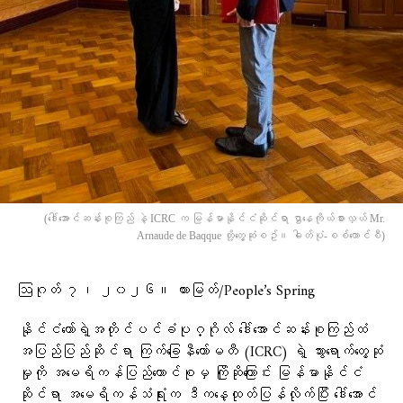
(​ဒေါ်​အောင်ဆန်းစုကြည် နဲ့ ICRC က မြန်မာနိုင်ငံဆိုင်ရာ ဌာ‌နေကိုယ်စားလှယ် Mr.
Arnaude de Baqque တို့​တွေ့ဆုံစဥ်။ ဓါတ်ပုံ-စစ်​ကောင်စီ)
ဩဂုတ် ၇၊ ၂၀၂၆။ ထားမြတ်/People’s Spring
နိုင်ငံတော်ရဲ့အတိုင်ပင်ခံပုဂ္ဂိုလ် ဒေါ်အောင်ဆန်းစုကြည်ထံ
အပြည်ပြည်ဆိုင်ရာ ကြက်ခြေနီကော်မတီ (ICRC) ရဲ့ သွားရောက်တွေ့ဆုံ
မှုကို အမေရိကန်ပြည်ထောင်စုမှ ကြိုဆိုကြောင်း မြန်မာနိုင်ငံ
ဆိုင်ရာ အမေရိကန်သံရုံးက ဒီကနေ့ထုတ်ပြန်လိုက်ပြီး ဒေါ်အောင်