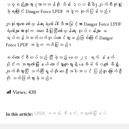
ပစ္စည်းများစွာ (ကာလတန်ဖိုး သိန်း ၃၀၀နီးပါး) ပျက်စီးဆုံးရှုံး
ခဲ့ရကြောင်း Danger Force LPDF အဖွဲ့က ထုတ်ပြန်သည်။
ကျဆုံးသွားသော တော်လှန်ရေးရဲ​ဘော် ဒေါ်သီတာမြင့်အား Danger Force LPDF
ရဲဘော်များအားလုံးက အလေးနီပြုပြီးတော်လှန်ရေး လုပ်ငန်းများ မ
ရပ်တန့်ဘဲဆက်လက်လုပ်ဆောင်သွားမည်ဖြစ်ကြောင်း Danger
Force LPDF အဖွဲ့က ကတိပြုသည်။
စစ်ကောင်စီတပ်သည် ပြီးခဲ့သည့် မေလ ၂၄ ရက် နံနက်
ပိုင်းက အရာတော်မြို့နယ် တောင်မွှာကျေးရွာရှိ နေအိမ် ၆၀ကျော် မီးရှို့
ဖျက်ဆီးသွားပြီး သက်ကြီးရွယ်အို လေးဦးအပါအဝင် ပြည်သူ ခြောက်ဦး
ကို သတ်ဖြတ်သွားခဲ့သည်။
Views:
439
,
,
,
LPDF
စခန်း
စီးနင်း
အရာတော်မြို့နယ်
In this article: