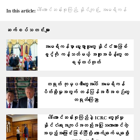
,
,
ဒေါ်အောင်ဆန်းစုကြည်
နိုင်ကျဉ်း
အမေရိကန်
In this article:
ဆက်စပ်သတင်းများ
အမေရိကန်မှာ မွေးဖွားသူတွေ နိုင်ငံသားဖြစ်
ခွင့်ကို ကန့်သတ်မယ့် အထူးအမိန့်တွေ ထ
ရမ့်ထပ်ထုတ်
တရုတ် ကုမ္ပဏီတွေအပေါ် အမေရိကန်
ပိတ်ဆို့မှုအတွက် တန်ပြန်အစီအစဉ်တွေ
တရုတ်ကြေညာ
ဒေါ်အောင်ဆန်းစုကြည်နဲ့ ICRC တွေ့ဆုံမှု
နိုင်ငံရေးအကျပ်အတည်းအပြုသဘောဆောင်တဲ့
အလှည့်အပြောင်းဖြစ်ပြီလို့ ကောက်ချက်မချဖို့