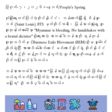
သြဂုတ်-၇၊၂၀၂၆။​နေ့သစ်/People’s Spring
လုံခြုံရေးတင်းကြပ်တဲ့ထိုင်းနိုင်ငံ၊ ဘန်ကောက်မြို့ရှိ စိန့်လူး
ဝစ် (Saint Louis) BTS မှတ်တိုင်အနီး၊ မြန်မာသံရုံးရှေ့ လူ
ကူးကုန်းတံတားပေါ်မှာ “Myanmar is bleeding. No handshakes with
a brutal dictator”လို့​ရေးထားတဲ့ စာတန်းပါဘန်နာကို ရန်ကုန်
လူထုသပိတ်နှင့်Burmese Exile Movement (BEM)တို့မှ ပူးပေါင်း
ချိတ်ဆွဲပြီး အာဏာသိမ်း​ခေါင်း​ဆောင် မင်းအောင်လှိုင်ရဲ့ ထိုင်းနိုင်ငံ
ခရီးစဉ်ကို ဆန့်ကျင်ကန့်ကွက်တဲ့ လှုပ်ရှားမှုကိုယ​​နေ့နံနက်
ပိုင်းကပြုလုပ်ခဲ့ပါတယ်။
ဘန်နာစာတမ်းပါ စာသားဟာ “မြန်မာပြည် သွေးထွက်သံယို ဖြစ်နေ
တယ်ရက်စက်ကြမ်းကြုတ်တဲ့ အာဏာရှင်နဲ့လက်ဆွဲနှုတ်ဆက်ခြင်း
မပြုရ” လို့ အဓိပ္ပါယ်ရပါတယ်။