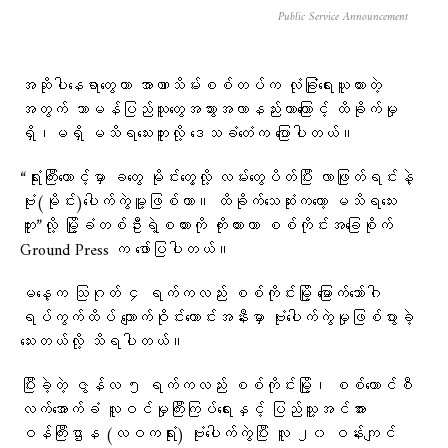
Public Service Announcement
အဆိုပါနေရာတွေဟာ အာဏာသိမ်းစစ်တပ်က လုံခြုံရေးယူထားတဲ့
အတွက် သာမန်ပြည်သူတွေအသွားအလာနည်းတာကြောင့် ထိခိုက်မှု
ရှိ၊မရှိ မသိရသေးဘူးလို့ ဒေသခံ​တေံက ပြောပါတယ်။
“ရုံးကြီးထောင့်မှာ ခတွေ မိုင်းတွေ့လို့ လမ်းတွေပိတ်ပြီး လာဖြုတ်ရင်းနဲ့
ဗုံး(မိုင်း)ပေါက်ကွဲမူ့ဖြစ်တာ။ ထိခိုက်သေဆုံးကတော့ မသိရသေး
ဘူး”လို့ မြို့ခံတစ်ဦးရဲ့စကားကို ကိုးကားကာ စစ်ကိုင်းအခြေစိုက်
Ground Press က ဖော်ပြပါတယ်။
မနေ့က သြဂုတ် ၄ ရက်ကလည်း စစ်ကိုင်းမြို့ မြောက်ဘော်ဂါ
ရပ်ကွက်ထိပ် ကျောက်ဝိုင်းဟောင်းအနီးမှာ ဗုံးပေါက်ကွဲမှုဖြစ်ပွားခဲ့
သေးတယ်လို့ သိရပါတယ်။
ပြီးခဲ့တဲ့ ဇွန်လ ၅ ရက်ကလည်း စစ်ကိုင်းမြို့၊ စစ်ကောင်စီ
လက်အောက်ခံ လူဝင်မှုကြီးကြပ်ရေးနှင့် ပြည်သူ့အင်အား
ဝန်ကြီးဌာန (လဝကရုံး) ဗုံးပေါက်ကွဲပြီး လူ ၂၀ ဝန်းကျင်