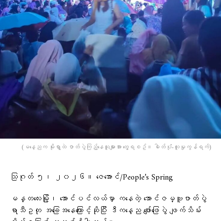
(မနေ့ညက မိုးရွာထဲ ဇာတ်ပွဲကြည့်နေသူများအား တွေ့ရစဥ်။ ဓါတ်ပုံံ-လူမှုကွန်ရက်)
သြဂုတ် ၅၊ ၂၀၂၆။ ဇေအောင်/People’s Spring
မန္တလေးမြို့၊ အောင်ပင်လယ်မှာ ကနေတဲ့ အောင်ဇမ္ဗူဇာတ်ပွဲ
ရာသီဥတု အခြေအနေကြောင့်ဆိုပြီး ဒီကနေ့ည ဖျော်ဖြေပွဲ ဖျက်သိမ်း