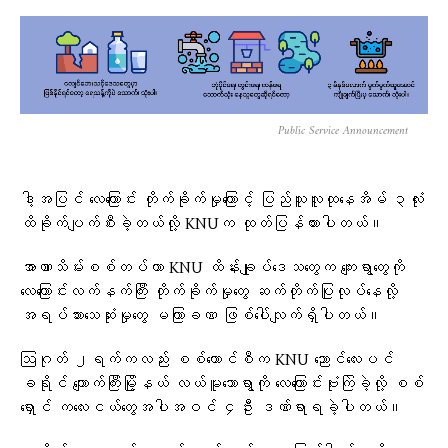
Public Service Announcement
ဒါ့အပြင် လေကြောင်း တိုက်ခိုက်မှုကြောင့် ပြည်သူလူထုနေအိမ် ၃လုံး
ထိခိုက်ပျက်စီးခဲ့တယ်လို့ KNUက ထုတ်ပြန်ထားပါတယ်။
အာဏာသိမ်းစစ်တပ်ဟာ KNU ထိန်းချုပ်ဒေသတွေက ကျေးရွာတွေကို
လေကြောင်းလက်နက်ကြီး တိုက်ခိုက်မှုတွေ ဆက်တိုက်ပြုလုပ်နေလို့
အရပ်သားသေဆုံးမှုတွေ မကြာခဏ ဖြစ်ပေါ်လျက်ရှိပါတယ်။
ဩဂုတ် ၂ရက်ကလည်း စစ်ကောင်စီက KNU ညောင်လေးပင်
ခရိုင် ကျောက်ကြီးမြို့နယ် လယ်မူသောရွာကို လေကြောင်းဗုံးကြဲခဲ့လို့ စစ်
ရှောင် ကလေးငယ်တွေအပါအဝင် ၄ဦး ဒဏ်ရာရခဲ့ပါတယ်။