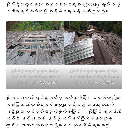
တိုက်ပွဲအတွင်း PDF အထူးစစ်ဆင်ရေးအဖွဲ့(S.O.F) ရဲဘော် ၃ဦး
ဒဏ်ရာရရှိခဲ့သော်လည်း စိုးရိမ်စရာမရှိဟု ဖော်ပြသည်။
(တိုက်ပွဲအတွင်း တွေ့ရသော ရဲဘော်များ
(တိုက်ပွဲအတွင်း တွေ့ရသော ရဲဘော်များ
နှင့် ထိခိုကိပျက်စီးမှုများအား တွေ့ရ
နှင့် ထိခိုကိပျက်စီးမှုများအား တွေ့ရ
စဉ်။ ဓာတ်ပုံ – NUG-MOD)
စဉ်။ ဓာတ်ပုံ – NUG-MOD)
တိုက်ပွဲအတွင်း ရန်သူ့ဘက်မှ လက်နက်ကြီး၊ ရဟတ်ယာဉ်များ
အသုံးပြုကာ တော်လှန်ရေးအင်အားစုများမရှိသည့် ဘာသာရေးအဆောက်
အဦးများအား ပစ်မှတ်ထားတိုက်ခိုက်ခဲ့ကြောင်း ၊ ထို့ကြောင့် ရဟန်းတော်
တစ်ပါး နှင့် ဒေသခံ နှစ်ဦး လက်နက်ကြီးထိမှန်သေဆုံးခဲ့
ကြောင်း၊ ဘာသာရေးအဆောက်အဦးများနှင့် လူနေအိမ်အများအပြား