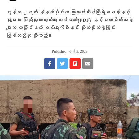
ဇွန်လ ၂ရက် နံနက်ပိုင်းက ကြာအင်းဆိပ်ကြီးရဲစခန်းနှင့်
ရုံးများအား ပြည်သူ့ကာကွယ်ရေးတပ်မတော်(PDF) နှင့်မဟာမိတ်အဖွဲ့
များက တပြိုင်နက် ဝင်ရောက်စီးနင်း တိုက်ခိုက်ခဲ့ခြင်း
ဖြစ်သည်ဟု ဆိုသည်။
Published
ဇွန် 3, 2023