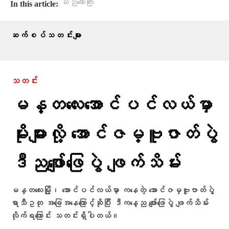
ဆည်တော်ကြီး
In this article:
ဆက်စပ်သတင်းများ
သတင်း
မန္တလေးအောင်ပင်လယ်မှာ
မိုးများလို့ အောင်ဇမ္ဗူဇာတ်ပွဲ
ဒီညဖျော်ဖြေပွဲ ဖျက်သိမ်း
မန္တလေးမြို့၊ အောင်ပင်လယ်မှာ ကနေတဲ့ အောင်ဇမ္ဗူဇာတ်ပွဲ
ရာသီဥတု အခြေအနေကြောင့်ဆိုပြီး ဒီကနေ့ည ဖျော်ဖြေပွဲ ဖျက်သိမ်း
လိုက်ရကြောင်း သတင်းရှိပါတယ်။