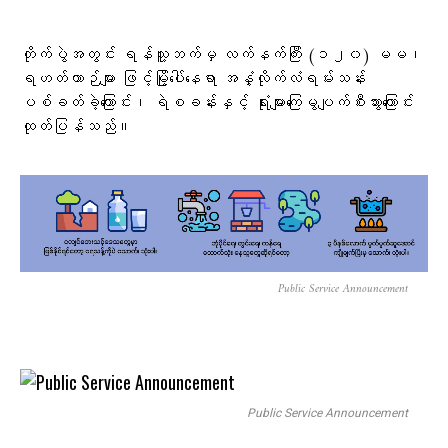
တိုက်ပွဲအတွင်း ရန်သူ့ဘက်မှ လက်နက်ကြီး (၁၂၀) မမ၊
ရဟတ်ယာဉ်များ ဖြင့်မြို့ပေါ်နေရာ အနှံ့လိုက်လံရမ်းသန်း
ပစ်ခတ်ခဲ့ကြောင်း၊ ရဲစခန်းနှင့် ရုံးများကြေမွပျက်စီးသွားကြောင်း
ထုတ်ပြန်သည်။
Public Service Announcement
Public Service Announcement