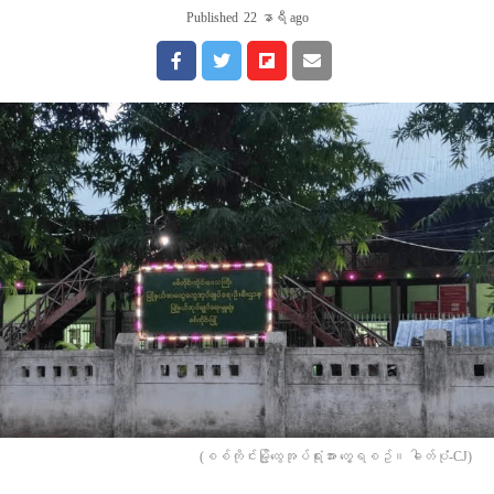
Published
22 နာရီ ago
(စစ်ကိုင်းမြို့ထွေအုပ်ရုံးအား တွေ့ရစဥ်။ ဓါတ်ပုံံ-CJ)