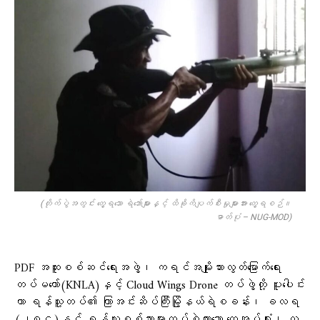
(တိုက်ပွဲအတွင်း တွေ့ရသော ရဲဘော်များနှင့် ထိခိုကိပျက်စီးမှုများအား တွေ့ရစဉ်။
ဓာတ်ပုံ – NUG-MOD)
PDF အထူးစစ်ဆင်ရေးအဖွဲ့၊ ကရင်အမျိုးသားလွတ်မြောက်ရေး
တပ်မတော်(KNLA)နှင့် Cloud Wings Drone တပ်ဖွဲ့တို့ ပူးပေါင်း
ကာ ရန်သူ့တပ်၏ ကြာအင်းဆိပ်ကြီးမြို့နယ်ရဲစခန်း၊ ခလရ
(၂၈၄)နှင့် ရန်သူ့စစ်သားများတပ်စွဲထားသော ထွေအုပ်ရုံး၊ လ