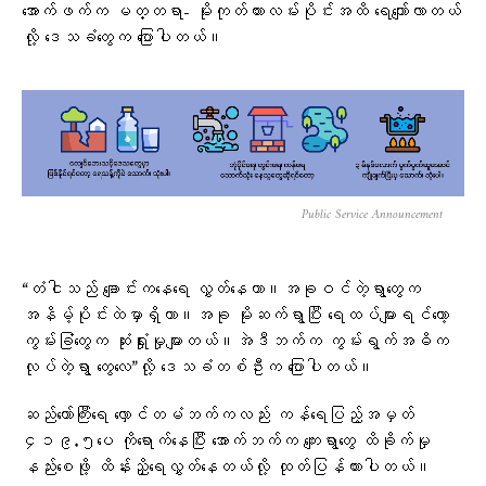
အောက်ဖက်က မတ္တရာ- မိုးကုတ်ကားလမ်းပိုင်းအထိ ရေကျော်လာတယ်
လို့ ဒေသခံတွေက ပြောပါတယ်။
Public Service Announcement
“တံငါသည် ချောင်းကနေရေ လွှတ်နေတာ။အခုဝင်တဲ့ရွာတွေက
အနိမ့်ပိုင်းထဲမှာရှိတာ။အခု မိုးဆက်ရွာပြီး ရေထပ်များရင်တော့
ကွမ်းခြံတွေက ဆုံးရှုံးမှုများတယ်။အဲဒီဘက်က ကွမ်းရွက်အဓိက
လုပ်တဲ့ရွာ တွေလေ”လို့ ဒေသခံတစ်ဦးက ပြောပါတယ်။
ဆည်တော်ကြီးရေ လှောင်တမံဘက်ကလည်း ကန်ရေပြည့်အမှတ်
၄၁၉.၅ပေ ကိုရောက်နေပြီး အောက်ဘက်က ကျေးရွာတွေ ထိခိုက်မှု
နည်းစေဖို့ ထိန်းညှိရေလွှတ်နေတယ်လို့ ထုတ်ပြန်ထားပါတယ်။