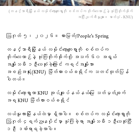
(တနင်္သာရီမြို့နယ် လမိုင်းကော့ကျေးရွာကို စစ်တပ်က တိုက်လေယာဉ်နဲ့ ဗုံးကြဲတိုက်ခိုက်
အပြီး ပျက်စီးမှုများ။ ဓာတ်ပုံ - KNU)
ဩဂုတ် ၅၊ ၂၀၂၆။ ထားမြတ်/People’s Spring
တနင်္သာရီမြို့နယ် လမိုင်းကော့ကျေးရွာကို စစ်တပ်က
တိုက်လေယာဉ်နဲ့ ဗုံးကြဲတိုက်ခိုက်လို့ အသက် ၆၀ အရွယ်
အမျိုးသမီး ၁ဦးသေဆုံးခဲ့ကြောင်း ကရင်အမျိုးသား
အစည်းအရုံး(KNU) မြိတ်ထားဝယ်ခရိုင်က သတင်းထုတ်ပြန်
ပါတယ်။
လမိုင်းကော့ရွာဟာ KNU အုပ်ချုပ်နယ်နယ်မြေ သတ်မှတ်ချက်
အရ KNU မြိတ်ထားဝယ်ခရိုင်
‎လယ်မူလားမြိုနယ်ထဲမှာ ရှိတာပါ။ စစ်တပ်က လမိုင်းကော့ရွာကို
ဩဂုတ် ၄ရက်ညနေပိုင်းမှာ ဗုံးကြဲခဲ့ရာ အမျိုးသမီး ၁ဦးသေဆုံးပြီး
၁ဦး ဒဏ်ရာရခဲ့တာပါ။