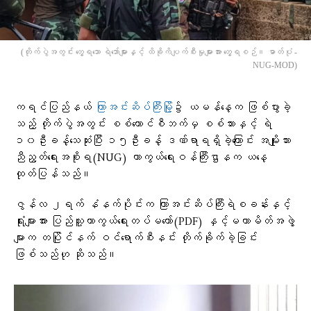
(တိုက်ပွဲအတွင်း တွေ့ရသော ရဲဘော်များနှင့် ထိခိုကိပျက်စီးမှုများအား တွေ့ရစဉ်။ ဓာတ်ပုံ -
NUG-MOD)
ကရင်ပြည်နယ်
ကြာအင်းဆိပ်ကြီးမြို့
၌ ယမန်နေ့က ဖြစ်ပွားခဲ့
သည့် တိုက်ပွဲအတွင်း စစ်ကောင်စီဘက်မှ စစ်သားနှင့် ရဲ
၁၀ဦးခန့်သေဆုံးပြီး ၁၅ဦးခန့် ဒဏ်ရာရရှိခဲ့ကြောင်း အမျိုးသား
ညီညွတ်ရေးအစိုးရ(NUG) ကာကွယ်ရေးဝန်ကြီးဌာနက ယနေ့
ထုတ်ပြန်သည်။
ဇွန်လ ၂ရက် နံနက်ပိုင်းက ကြာအင်းဆိပ်ကြီးရဲစခန်းနှင့်
ရုံးများအား ပြည်သူ့ကာကွယ်ရေးတပ်မတော်(PDF) နှင့်မဟာမိတ်အဖွဲ့
များက တပြိုင်နက် ဝင်ရောက်စီးနင်း တိုက်ခိုက်ခဲ့ခြင်း
ဖြစ်သည်ဟု ဆိုသည်။