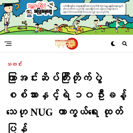
သတင်း
ကြာအင်းဆိပ်ကြီးတိုက်ပွဲ
စစ်သားနှင့်ရဲ ၁၀ဦးခန့်
သေဟု NUG ကာကွယ်ရေး ထုတ်
ပြန်