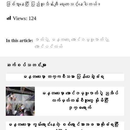
ဖြစ်ပွားနေပြီး ပြည်သူသိန်းချီ ရေဘေးသင့်နေပါတယ်။
Views:
124
,
,
,
ဇာတ်ပွဲ
မန္တလေး
အောင်ဇမ္ဗူဇာတ်ပွဲ
In this article:
အောင်ပင်လယ်
ဆက်စပ်သတင်းများ
မန္တလေးမှာ တက္ကစီသမား ပြန်ပေးဆွဲခံရ
မန္တလေးမှာ အောင်ဇမ္ဗူဇာတ်ပွဲ ညအိပ်
လက်မှတ်တန်းစီသူတွေ မိုးမိပြီး
ဒုက္ခရောက်
မန္တလေးမှာ ကွမ်းရောင်းနေတဲ့ စစ်ရှောင်သားအဖ ဓားထိုးခံရပြီး