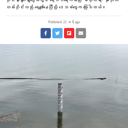
ပိုင်းမှာ ကျေးရွာတွေအတွင်း ရေဝင်‌ရောက်လာပြီး မတ္တရာ- မိုးကုတ်
လမ်းပိုင်းလည်း ရေကျော်နေပြီလို့ ဒေသခံတွေက ပြောပါတယ်။
Published
22 နာရီ ago