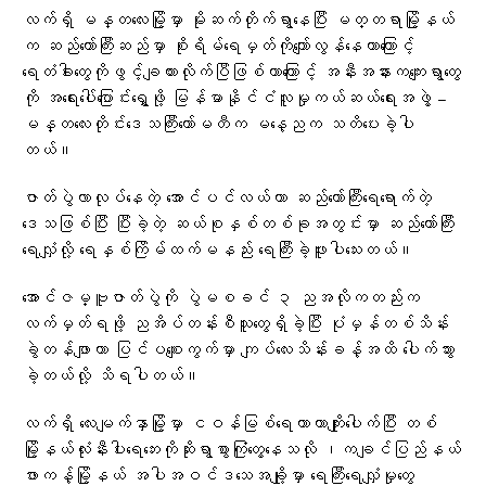
လက်ရှိ မန္တလေးမြို့မှာ မိုးဆက်တိုက်ရွာနေပြီး မတ္တရာမြို့နယ်
က ဆည်တော်ကြီးဆည်မှာ စိုးရိမ်ရေမှတ်ကိုကျော်လွန်နေတာကြောင့်
ရေတံခါးတွေကိုဖွင့်ချထားလိုက်ပြီဖြစ်တာကြောင့် အနီးအနားကကျေးရွာတွေ
ကို အရေးပေါ်ပြောင်းရွှေ့ဖို့ မြန်မာနိုင်ငံလူမှုကယ်ဆယ်ရေးအဖွဲ့ –
မန္တလေးတိုင်းဒေသကြီးကော်မတီက မနေ့ညက သတိပေးခဲ့ပါ
တယ်။
ဇာတ်ပွဲလာလုပ်နေတဲ့ အောင်ပင်လယ်ဟာ ဆည်တော်ကြီးရေရောက်တဲ့
ဒေသဖြစ်ပြီး ပြီးခဲ့တဲ့ ဆယ်စုနှစ်တစ်ခုအတွင်းမှာ ဆည်တော်ကြီး
ရေလျှံလို့ ရေနှစ်ကြိမ်ထက်မနည်း ရေကြီးခဲ့ဖူးပါသေးတယ်။
အောင်ဇမ္ဗူဇာတ်ပွဲကို ပွဲမစခင် ၃ ညအလိုကတည်းက
လက်မှတ်ရဖို့ ညအိပ်တန်းစီသူတွေရှိခဲ့ပြီး ပုံမှန်တစ်သိန်း
ခွဲတန်ဖျာဟာ ပြင်ပစျေးကွက်မှာ ကျပ်လေးသိန်းခန့်အထိ ပေါက်သွား
ခဲ့တယ်လို့ သိရပါတယ်။
လက်ရှိ လေးမျက်နှာမြို့မှာ ငဝန်မြစ်ရေကာတာကျိုးပေါက်ပြီး တစ်
မြို့နယ်လုံးနီးပါးရေဘေးကိုဆိုးရွာစွာကြုံတွေ့နေသလို ၊ကချင်ပြည်နယ်
ဖားကန့်မြို့နယ် အပါအဝင်ဒသေအချို့မှာ ရေကြီးရေလျှံမှုတွေ