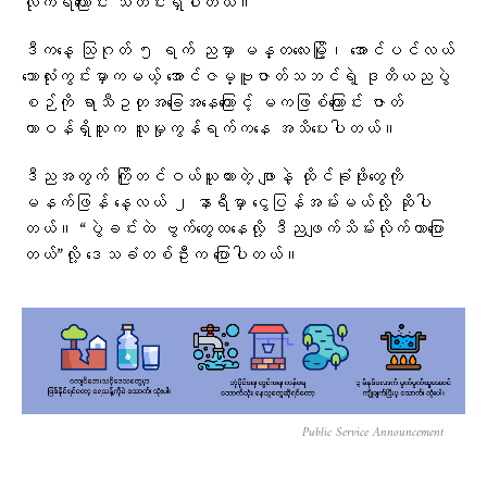
လိုက်ရကြောင်း သတင်းရှိပါတယ်။
ဒီကနေ့ သြဂုတ် ၅ ရက် ညမှာ မန္တလေးမြို့၊ အောင်ပင်လယ်
ဘောလုံးကွင်းမှာကမယ့် အောင်ဇမ္ဗူဇာတ်သဘင်ရဲ့ ဒုတိယညပွဲ
စဉ်ကို ရာသီဥတုအခြေအနေကြောင့် မကဖြစ်ကြောင်း ဇာတ်
တာဝန်ရှိသူက လူမှုကွန်ရက်ကနေ အသိပေးပါတယ်။
ဒီညအတွက် ကြိုတင်ဝယ်ယူထားတဲ့ ဖျာနဲ့ ထိုင်ခုံဖိုးတွေကို
မနက်ဖြန် နေ့လယ် ၂ နာရီမှာ ငွေပြန်အမ်းမယ်လို့ ဆိုပါ
တယ်။ “ပွဲခင်းထဲ ဗွက်တွေထနေလို့ ဒီညဖျက်သိမ်းလိုက်တာပြော
တယ်”လို့ ဒေသခံတစ်ဦးက ပြောပါတယ်။
Public Service Announcement