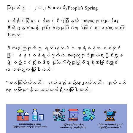
သြဂုတ် ၅၊ ၂၀၂၆။မေရီ/People’s Spring
စစ်ကိုင်းမြို့က စစ်ကောင်စီရဲ့မြို့နယ် အထွေထွေအုပ်ချုပ်ရေး
ဦးစီးဌာနရုံးအနီး ဗုံးပေါက်ကွဲမှုဖြစ်ပွားခဲ့ကြောင်း ဒေသခံတွေက ပြော
ပါတယ်။
ဒီကနေ့ သြဂုတ် ၅ ရက် နေ့လယ် ၁ နာရီခန့်က စစ်ကိုင်း
မြို့၊ နန္ဒဝန်ရပ်ကွက်က အထွေထွေအုပ်ချုပ်ရေးဦးစီးဌာန
နဲ့ စည်ပင်ရုံးအနီးမှာ ဗုံးပေါက်ကွဲမှုဖြစ်ပွားခဲ့တာဖြစ်ကြောင်း
ဒေသခံတွေက ပြောပါတယ်။
“အသံကြားလိုက်တယ်။ အသံနည်းနည်းတော့ ကျယ်တယ်။ လူထိမထိ
တော့ မကြားဘူး”လို့ ဒေသခံတစ်ဦးက ပြောပါတယ်။