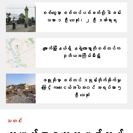
စစ်တွေမှာ စစ်တပ်ပစ်ခတ်လို့ ငါးဖမ်း
သမား ၁ ဦး သေဆုံး၊ ၂ ဦး ဒဏ်ရာရ
ချောက်မြို့နယ်ရှိ နရွဲတောရွာကိုစစ်တပ်က
ဒုတိယအကြိမ်မီးရှို့
ဖရူဆိုမှာ စစ်တပ် ဒရုန်းတိုက်ခိုက်မှု
ကြောင့် ကလေးငယ်အပါအ၀င် အရပ်သား ၅
ဦး သေဆုံး
သတင်း