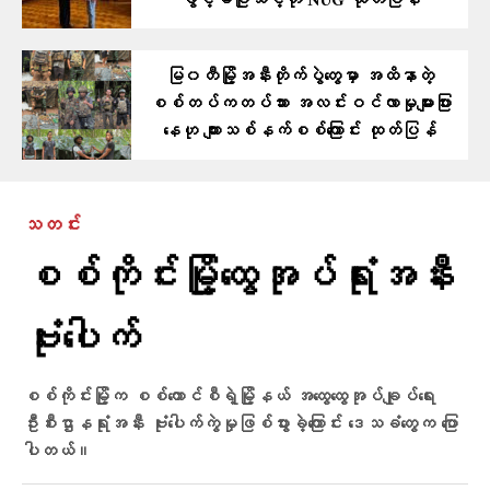
ခွင့်မပြုသင့်ဟု NUG ထုတ်ပြန်
မြ၀တီမြို့အနီးတိုက်ပွဲတွေမှာ အထိနာတဲ့
စစ်တပ်ကတပ်သား အလင်းဝင်လာမှုများပြား
နေဟု ကျားသစ်နက်စစ်ကြောင်း ထုတ်ပြန်
သတင်း
စစ်ကိုင်းမြို့ထွေအုပ်ရုံးအနီး
ဗုံးပေါက်
စစ်ကိုင်းမြို့က စစ်ကောင်စီရဲ့မြို့နယ် အထွေထွေအုပ်ချုပ်ရေး
ဦးစီးဌာနရုံးအနီး ဗုံးပေါက်ကွဲမှုဖြစ်ပွားခဲ့ကြောင်း ဒေသခံတွေက ပြော
ပါတယ်။