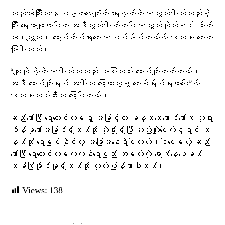
ဆည်တော်ကြီးကနေ မန္တလေးကျုံးကို ရေလွှတ်တဲ့ ရေထွက်ပေါက်လည်းရှိ
ပြီး ရေအားများလာပါက အဲဒီထွက်ပေါက်ကပါ ရေလွှတ်လိုက်ရင် ဆိတ်
သာ၊ကျွဲကျ၊ ညောင်ကိုင်းရွာတွေ ရေဝင်နိုင်တယ်လို့ ဒေသခံ တွေက
ပြောပါတယ်။
“ကျုံးကို လွှဲတဲ့ ရေပေါက်ကလည်း အမြဲတမ်း ဘောင်ကျိုးတက်တယ်။
အဲဒီ ဘောင်ကျိုးရင် အပေါ်က ပြောထားတဲ့ရွာ တွေစိုးရိမ်ရတာပေါ့”လို့
ဒေသခံတစ်ဦးက ပြောပါတယ်။
ဆည်တော်ကြီး ရေလှောင်တမံရဲ့ အမြင့်ဟာ မန္တလေးတောင်တော်က ဘုရား
စိန်ဖူးတော်အမြင့်ရှိတယ်လို့ ဆိုရိုးရှိပြီး ဆည်ကျိုးပေါက်ခဲ့ရင် တ
နယ်လုံး ရေမြှုပ်နိုင်တဲ့ အခြေအနေရှိပါတယ်။ဒါပေမယ့် ဆည်
တော်ကြီး ရေလှောင်တမံကကန်ရေပြည့် အမှတ်ကို ရောက်နေပေမယ့်
တမံကြံ့ခိုင်မှုရှိတယ်လို့ ထုတ်ပြန်ထားပါတယ်။
Views:
138