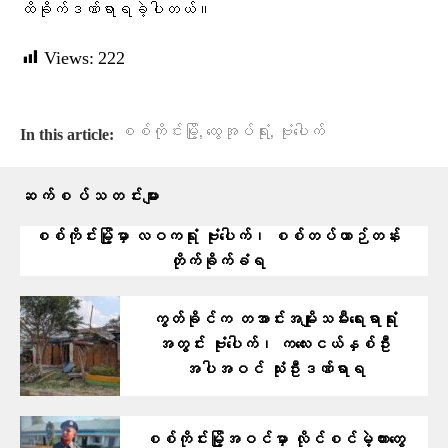
ထိခိုက်ဒဏ်ရာရခဲ့ပါတယ်။
Views:
222
,
,
စစ်ကိုင်းမြို့
ထွေအုပ်ရုံး
ဗုံးပေါက်
In this article:
ဆက်စပ်သတင်းများ
စစ်ကိုင်းမြို့မှာ လဝကရုံး ဗုံးပေါက်၊ စစ်တပ်ယာဉ်တန်း
တိုက်ခိုက်ခံရ
ကွတ်ခိုင်က တအာင်းအမျိုးသမီးရေးရာရုံး
အတွင်း ဗုံးပေါက်၊ ကလေးငယ်နှစ်ဦး
အပါအဝင် သုံးဦးဒဏ်ရာရ
စစ်ကိုင်းမြို့အဝင်မှာ လိုင်စင်မဲ့ကားတွေ