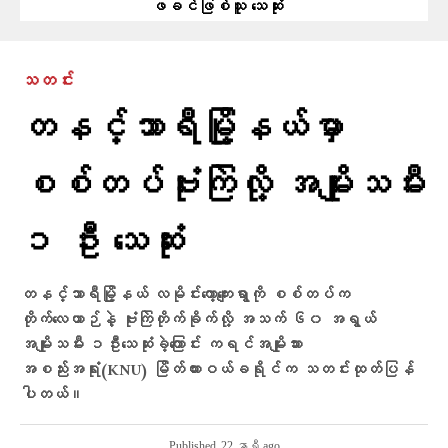
ဖခင်ဖြစ်သူ သေဆုံး
သတင်း
တနင်္သာရီမြို့နယ်မှာ
စစ်တပ်ဗုံးကြဲလို့ အမျိုးသမီး
၁ ဦး သေဆုံး
တနင်္သာရီမြို့နယ် လမိုင်းကော့ကျေးရွာကို စစ်တပ်က
တိုက်လေယာဉ်နဲ့ ဗုံးကြဲတိုက်ခိုက်လို့ အသက် ၆၀ အရွယ်
အမျိုးသမီး ၁ဦးသေဆုံးခဲ့ကြောင်း ကရင်အမျိုးသား
အစည်းအရုံး(KNU) မြိတ်ထားဝယ်ခရိုင်က သတင်းထုတ်ပြန်
ပါတယ်။
Published
22 နာရီ ago