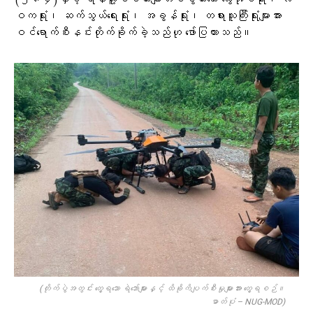
ဝကရုံး၊ ဆက်သွယ်ရေးရုံး၊ အခွန်ရုံး၊ တရားသူကြီးရုံးများအား
ဝင်ရောက်စီးနင်းတိုက်ခိုက်ခဲ့သည်ဟု ဖော်ပြထားသည်။
(တိုက်ပွဲအတွင်း တွေ့ရသော ရဲဘော်များနှင့် ထိခိုကိပျက်စီးမှုများအား တွေ့ရစဉ်။
ဓာတ်ပုံ – NUG-MOD)