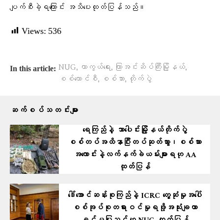
ပျက်စီးခဲ့ရကြောင်း အသိပေးထုတ်ပြန်သည်။
Views:
536
,
,
,
NUG
ကာကွယ်ရေး
ကြာအင်းဆိပ်ကြီးမြို့နယ်
In this article:
,
,
စစ်ကောင်စီ
စစ်သား
တိုက်ပွဲ
ဆက်စပ်သတင်းများ
ရေကြည်နဲ့ သာပေါင်းမြို့နယ်တိုက်ပွဲ
စစ်တပ်အထိနာပြီးတပ်ဆုတ်သွား၊စစ်သား
အလောင်းနဲ့လက်နက်ခဲယမ်းများရဟု AA
ထုတ်ပြန်
ဒေါ်အောင်ဆန်းစုကြည်နဲ့ ICRC တွေ့ဆုံမှုအပေါ်
စစ်အုပ်စုတရားဝင်မှုရဖို့အသုံးချတာ