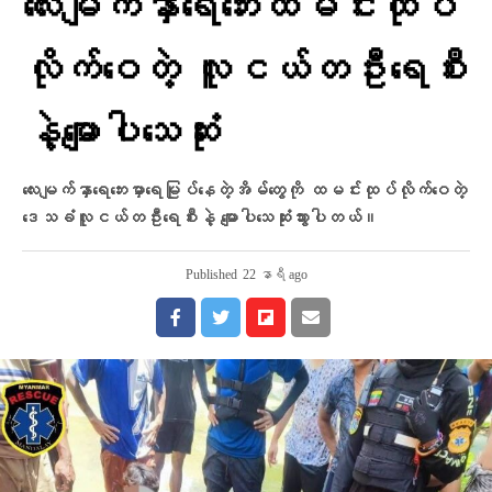
လေးမျက်နှာရေဘေးထမင်းထုပ်
လိုက်ဝေတဲ့ လူငယ်တဦးရေစီး
နဲ့မျောပါသေဆုံး
လေးမျက်နှာရေဘေးမှာရေမြုပ်နေတဲ့အိမ်တွေကို ထမင်းထုပ်လိုက်ဝေတဲ့
ဒေသခံလူငယ်တဦးရေစီးနဲ့ မျောပါသေဆုံးသွားပါတယ်။
Published
22 နာရီ ago