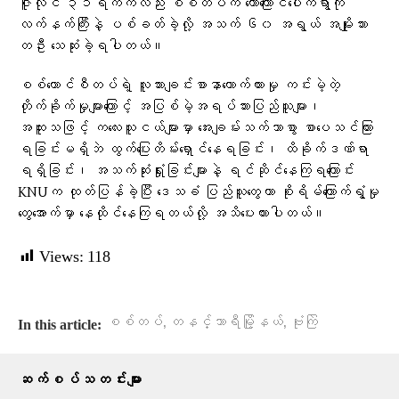
ဇူလိုင် ၃၁ရက်ကလည်း စစ်တပ်က တောကြောင်ပေါက်ရွာကို
လက်နက်ကြီးနဲ့ ပစ်ခတ်ခဲ့လို့ အသက် ၆၀ အရွယ် အမျိုးသား
တဦး သေဆုံးခဲ့ရပါတယ်။
စစ်ကောင်စီတပ်ရဲ့ လူသားချင်းစာနာထောက်ထားမှု ကင်းမဲ့တဲ့
တိုက်ခိုက်မှုများကြောင့် အပြစ်မဲ့အရပ်သားပြည်သူများ၊
အထူးသဖြင့် ကလေးသူငယ်များမှာ အေးချမ်းသက်သာစွာ စာပေသင်ကြား
ရခြင်းမရှိဘဲ ထွက်ပြေးတိမ်းရှောင်နေရခြင်း၊ ထိခိုက်ဒဏ်ရာ
ရရှိခြင်း၊ အသက်ဆုံးရှုံးခြင်းများနဲ့ ရင်ဆိုင်နေကြရကြောင်း
KNUက ထုတ်ပြန်ခဲ့ပြီး ဒေသခံ ပြည်သူတွေဟာ စိုးရိမ်ကြောက်ရွံ့မှု
တွေအောက်မှာ နေထိုင်နေကြရတယ်လို့ အသိပေးထားပါတယ်။
Views:
118
,
,
စစ်တပ်
တနင်္သာရီမြို့နယ်
ဗုံးကြဲ
In this article:
ဆက်စပ်သတင်းများ