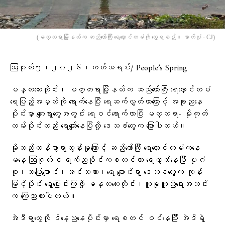
(မတ္တရာမြို့နယ်က ဆည်တော်ကြီး ရေလှောင်တမံကို တွေ့ရစဉ်။ ဓာတ်ပုံ - CJ)
ဩဂုတ်၅၊၂၀၂၆၊ကတ်သရင်း/ People’s Spring
မန္တလေးတိုင်း၊ မတ္တရာမြို့နယ်က ဆည်တော်ကြီး ရေလှောင်တမံ
ရေပြည့်အမှတ်ကို ရောက်နေပြီး ရေဆက်လွှတ်တာကြောင့် အခု‌‌ညနေ
ပိုင်းမှာ ကျေးရွာတွေအတွင်း ရေဝင်‌ရောက်လာပြီး မတ္တရာ- မိုးကုတ်
လမ်းပိုင်းလည်း ရေကျော်နေပြီလို့ ဒေသခံတွေက ပြောပါတယ်။
မိုးသည်းထန်စွာရွာသွန်းမှုကြောင့် ဆည်တော်ကြီး ရေလှောင်တမံကနေ
မနေ့ ဩဂုတ် ၄ရက်ညပိုင်းကစတင်ကာ ရေလွှတ်နေပြီး ပုဂံ
စု၊သပြေချောင်း၊အင်းသကား၊ရေ‌ ချောင်းရွာ ဒေသခံတွေက ‌‌‌‌‌‌‌‌‌‌‌‌‌‌‌‌‌‌‌‌‌‌‌‌‌ကုန်း
မြင့်ပိုင်း ရွေ့ပြောင်းကြဖို့ မန္တလေးတိုင်း၊လူမှုကူညီရေးအသင်း
က ကြေညာထားပါတယ်။
အဲဒီရွာတွေကို ဒီနေ့ညနေပိုင်းမှာ ရေစတင် ဝင်နေပြီး အဲဒီ‌‌ရဲ့