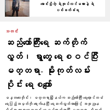
မောင်းပို့တဲ့ ရဲအုပ်လင်မယားနဲ့ ရဲ
ပစ်ခတ်ခံရ
သတင်း
ဆည်တော်ကြီးရေ ဆက်တိုက်
လွှတ်၊ ရွာတွေ ရေစဝင်ပြီး
မတ္တရာ- မိုးကုတ်လမ်း
ပိုင်း ရေစကျော်
မန္တလေးတိုင်း၊ မတ္တရာမြို့နယ်က ဆည်တော်ကြီး ရေလှောင်တမံ
ရေပြည့်အမှတ်ကို ရောက်နေပြီး ရေဆက်လွှတ်တာကြောင့် အခု‌‌ညနေ