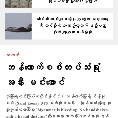
ရုပ်သိမ်းဖို့ ယူအေအီး ဆုံးဖြတ်
ဆော်ဒီဆီ ရောင်းချမယ့် F-35တွေက အစ္စရေး
ဆီ တင်ပို့တဲ့ လေယာဉ်တွေထက် နည်းပညာ
ပိုင်း လျှော့ချထားမယ်လို့ဆို
သတင်း
ဘန်​ကောက်စစ်တပ်သံရုံး
အနီး မင်း​အောင်
လုံခြုံရေးတင်းကြပ်တဲ့ထိုင်းနိုင်ငံ၊ ဘန်ကောက်မြို့ရှိ စိန့်လူး
ဝစ် (Saint Louis) BTS မှတ်တိုင်အနီး၊ မြန်မာသံရုံးရှေ့ လူ
ကူးကုန်းတံတားပေါ်မှာ “Myanmar is bleeding. No handshakes
with a brutal dictator”လို့​ရေးထားတဲ့ စာတန်းပါဘန်နာကို ရန်