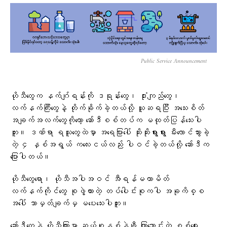
Public Service Announcement
ဟိုသီတွေက နက်ဂျ်ရန်းကို ဒရုန်းတွေ၊ ဒုံးကျည်တွေ၊
လက်နက်ကြီးတွေနဲ့ တိုက်ခိုက်ခဲ့တယ်လို့ ယူဆရပြီး အသေးစိတ်
အချက်အလက်တွေကိုတော့ ဆော်ဒီစစ်တပ်က မထုတ်ပြန်သေးပါ
ဘူး။ ဒဏ်ရာ ရသူတွေထဲမှာ အရေပြားပေါ် ဆိုးဆိုးရွားရွား မီးလောင်သွားခဲ့
တဲ့ ၄ နှစ်အရွယ် ကလေးငယ်လည်း ပါဝင်ခဲ့တယ်လို့ ဆော်ဒီက
ပြောပါတယ်။
ဟိုသီတွေရော၊ ဟိုသီအပါအဝင် အီရန်မဟာမိတ်
လက်နက်ကိုင်တွေ စုဖွဲ့ထားတဲ့ တပ်ပေါင်းစုကပါ အခုကိစ္စ
အပေါ် ဘာမှတ်ချက်မှ မပေးသေးပါဘူး။
ဆော်ဒီတွေနဲ့ ဟိုသီကြားမှာ ဆယ်စုနှစ်နဲ့ချီ ကြာညောင်းတဲ့ စစ်ရေး