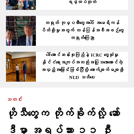
ရမ့်ထပ်ထုတ်
တရုတ် ကုမ္ပဏီတွေအပေါ် အမေရိကန်
ပိတ်ဆို့မှုအတွက် တန်ပြန်အစီအစဉ်တွေ
တရုတ်ကြေညာ
ဒေါ်အောင်ဆန်းစုကြည်နဲ့ ICRC တွေ့ဆုံမှု
နိုင်ငံရေးအကျပ်အတည်းအပြုသဘောဆောင်တဲ့
အလှည့်အပြောင်းဖြစ်ပြီလို့ ကောက်ချက်မချဖို့
NLD သတိပေး
သတင်း
ဟိုသီတွေက တိုက်ခိုက်လို့ ဆော်
ဒီမှာ အရပ်သား ၁၁ ဦး