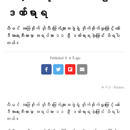
ဒဏ်ရာရ
ယီမင် အခြေစိုက် ဟိုသီ ပြောက်ကျားအဖွဲ့ရဲ့ တိုက်ခိုက်မှုကြောင့် ဆော်
ဒီအာရေးဘီးယားမှာ အရပ်သား ၁၁ ဦး ဒဏ်ရာရခဲ့ကြောင်း သိရပါ
တယ်။
Published
8 နာရီ ago
ဓာတ်ပုံ - Reuters
ယီမင် အခြေစိုက် ဟိုသီ ပြောက်ကျားအဖွဲ့ရဲ့ တိုက်ခိုက်မှုကြောင့် ဆော်
ဒီအာရေးဘီးယားမှာ အရပ်သား ၁၁ ဦး ဒဏ်ရာရခဲ့ကြောင်း သိရပါ
တယ်။