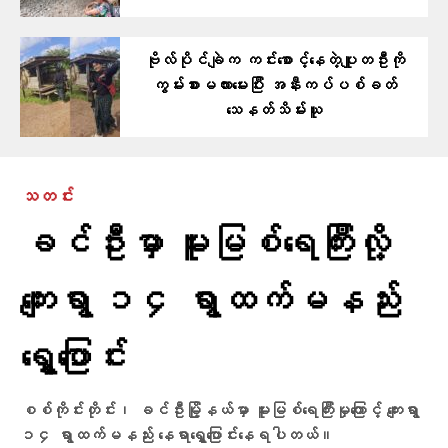
ဗိုလ်ပိုင်ချဲက ကင်း​စောင့်​နေတဲ့ပျူတဦးကို
ကွမ်းစားမလား​မေးပြီး အနီးကပ်ပစ်ခတ်
သေနတ်သိမ်းယူ
သတင်း
ခင်ဦးမှာ မူးမြစ်ရေကြီးလို့
ကျေးရွာ ၁၄ ရွာထက်မနည်း
ရွှေ့ပြောင်း
စစ်ကိုင်းတိုင်း၊ ခင်ဦးမြို့နယ်မှာ မူးမြစ်ရေကြီးမှုကြောင့် ကျေးရွာ
၁၄ ရွာထက်မနည်း နေရာရွှေ့ပြောင်းနေရပါတယ်။