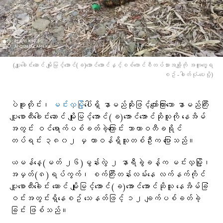
(ပျူခေါင်းဆောင် မျိုးမြင့်အောင်(ခ)အောင်အောင်နှင့်စစ်ကောင်စီတပ်သားအချို့ကို အတူတွေ့ရ
စဥ် -ဓါတ်ပုံ-ပေးပို့)
ပဲခူးတိုင်း၊
မင်းလှမြို့
ပေါ်ရှိ နာမည်ဆိုးဖြင့်ကျော်ကြားသော နာမည်ကြီး
ပျူစောထီးခေါင်းဆောင် မျိုးမြင့်အောင်(ခ)အောင်အောင်ဆိုသူကို နေအိမ်
အတွင်း ဝင်ရောက်ပစ်ခတ်ခဲ့ကြောင်း သာယာဝတီခရိုင်
တပ်ရင်း ၃၈၀၂ မှ တာဝန်ရှိသူတစ်ဦးက ပြောသည်။
ယမန်နေ့(မတ် ၂၆)မွန်းလွဲ ၂ နာရီခွဲခန့်က မင်းလှမြို့၊
အမှတ်(၈)ရပ်ကွက်၊ စက်ကြီးတန်းလမ်းနေ လက်နက်ကိုင်
ပျူစောထီးခေါင်း ဆောင် မျိုးမြင့်အောင်(ခ)အောင်အောင်ဆိုသူ နေအိမ်ခြံ
ဝင်းအတွင်းရှိနေစဥ် သေနတ်ဖြင့် ၁၂ ချက်ပစ်ခတ်ခဲ့
ခြင်း ဖြစ်သည်။