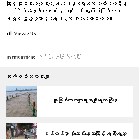
ကြောင့် မူးမြစ်ဘေး ကျေးရွာတွေ ရေဘေးအန္တရာယ်ကို သတိပြုကြဖို့နဲ့
ကောက်ပဲသီးနှံတွေကို ရေလွတ်ရာ အချိန်မီ ရွှေ့ပြောင်းကြဖို့ ရွှေဘို
ခရိုင် ပြည်သူ့ကာကွယ်ရေးအဖွဲ့က အသိပေးထားပါတယ်။
Views:
95
,
,
ခင်ဦး
မူးမြစ်
ရေကြီး
In this article:
ဆက်စပ်သတင်းများ
မူးမြစ်ဘေးကကျေးရွာအချို့ရေဘေးကြုံနေ
ရန်ကုန်မှာ မိုးကောင်းနေတာကြောင့် ရေကြီးရေလျှံ