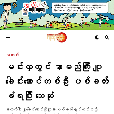
သတင်း
မင်းလှတွင် နာမည်ကြီး ပျူ
ခေါင်းဆောင်တစ်ဦး ပစ်ခတ်
ခံရပြီး သေဆုံး
အထက်ပါ ပျူခေါင်းဆောင်ဆိုသူအား ပစ်ခတ်ရှင်းလင်းသည့်