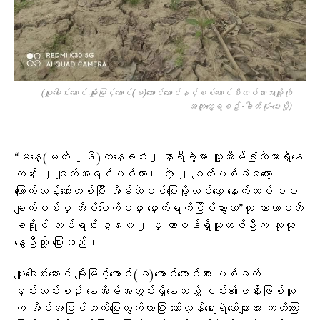
(ပျူခေါင်းဆောင် မျိုးမြင့်အောင်(ခ)အောင်အောင်နှင့်စစ်ကောင်စီတပ်သားအချို့ကို
အတူတွေ့ရစဥ် -ဓါတ်ပုံ-ပေးပို့)
“မနေ့(မတ် ၂၆)ကနေ့ခင်း၂ နာရီခွဲမှာ သူ့အိမ်ခြံထဲမှာရှိနေ
တုန်း ၂ ချက်အရင်ပစ်တာ။ အဲ့ ၂ ချက်ပစ်ခံရတော့
ကြောက်လန့်အော်ဟစ်ပြီး အိမ်ထဲဝင်ပြေးဖို့လုပ်တော့ နောက်ထပ် ၁၀
ချက်ပစ်မှ အိမ်ပေါက်ဝမှာ မှောက်ရက်ငြိမ်သွားတာ”ဟု သာယာဝတီ
ခရိုင် တပ်ရင်း ၃၈၀၂ မှ တာဝန်ရှိသူတစ်ဦးက လူထု
နွေဦးသို့ ပြောသည်။
ပျူခေါင်းဆောင် မျိုးမြင့်အောင်(ခ)အောင်အောင်အား ပစ်ခတ်
ရှင်းလင်းစဥ် နေအိမ်အတွင်းရှိနေသည့် ၎င်း၏ဇနီးဖြစ်သူ
က အိမ်အပြင်ဘက်ပြေးထွက်လာပြီး တော်လှန်ရေးရဲဘော်များအား ကတ်ကြေး