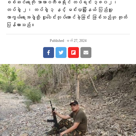
စစ်ဆင်ရေးကို သာယာဝတီခရိုင် တပ်ရင်း ၃၈၀၂၊
တပ်ခွဲ ၂၊ တပ်ခွဲ ၃ နှင့် မင်းလှမြို့နယ် ပြည်သူ့
ကာကွယ်ရေးအဖွဲ့တို့ ပူးပေါင်းလုပ်ဆောင်ခဲ့ခြင်း ဖြစ်သည်ဟု ထုတ်
ပြန်ထားသည်။
Published
မတ် 27, 2024