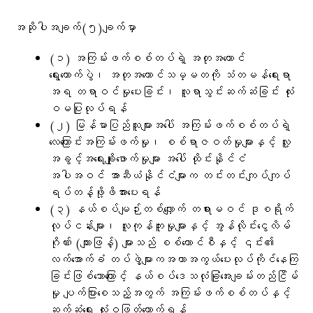
အဆိုပါအချက်(၅)ချက်မှာ
(၁) အကြမ်းဖက်စစ်တပ်ရဲ့ အတုအယောင်
ရွေးကောက်ပွဲ၊ အတုအယောင်သမ္မတကို သံတမန်ရေးရာ
အရ တရာဝင်မှုပေးခြင်း၊ လူရာသွင်းဆက်ဆံခြင်း လုံး
ဝမပြုလုပ်ရန်
(၂) မြန်မာပြည်သူများအပေါ် အကြမ်းဖက်စစ်တပ်ရဲ့
လေကြောင်းအကြမ်းဖက်မှု၊ စစ်ရာဇဝတ်မှုများနှင့် လူ့
အခွင့်အရေးချိုးဖောက်မှုများ အပေါ် ထိုင်းနိုင်ငံ
အပါအဝင် အာဆီယံနိုင်ငံများက တင်းတင်းကျပ်ကျပ်
ရပ်တန့်ဖို့ဖိအားပေးရန်
(၃) နယ်စပ်မျဉ်းတစ်လျှောက် တရားမဝင် ဒုစရိုက်
လုပ်ငန်းများ၊ လူကုန်ကူးမှုများနှင့် အွန်လိုင်းငွေလိမ်
ဂိုဏ်း (ကျားဖြန့်) များသည် စစ်ကောင်စီနှင့် ၎င်း၏
လက်အောက်ခံ တပ်ဖွဲ့များကအကာအကွယ်ပေးလုပ်ကိုင်နေကြ
ခြင်းဖြစ်သောကြောင့် နယ်စပ်ဒေသလုံခြုံအေးချမ်းတည်ငြိမ်
မှု ပျက်ပြားစေသည့်အတွက် အကြမ်းဖက်စစ်တပ်နှင့်
ဆက်ဆံရေး လုံးဝဖြတ်တောက်ရန်