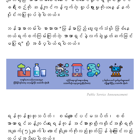
ချိတ်ဆွဲပြီး အာဏာသိမ်း​ခေါင်း​ဆောင် မင်းအောင်လှိုင်ရဲ့ ထိုင်းနိုင်ငံ
ခရီးစဉ်ကို ဆန့်ကျင်ကန့်ကွက်တဲ့ လှုပ်ရှားမှုကိုယ​​နေ့နံနက်
ပိုင်းကပြုလုပ်ခဲ့ပါတယ်။
ဘန်နာစာတမ်းပါ စာသားဟာ “မြန်မာပြည် သွေးထွက်သံယို ဖြစ်နေ
တယ်ရက်စက်ကြမ်းကြုတ်တဲ့ အာဏာရှင်နဲ့လက်ဆွဲနှုတ်ဆက်ခြင်း
မပြုရ” လို့ အဓိပ္ပါယ်ရပါတယ်။
Public Service Announcement
ရန်ကုန်လူထုသပိတ်၊ စမ်းချောင်းပင်မသပိတ်၊ စစ်
အာဏာရှင်ဆန့်ကျင်ရေးရန်ကုန် အင်အားစုတို့ကထိုင်းအစိုးရကို
အချက်(၅)ချက်ပါ​ ​တောင်းဆိုချက်ကိုလည်းထုတ်ပြန်ခဲ့​ကြောင်းလည်း
ထပ်မံအသိ​ပေးပါတယ်။