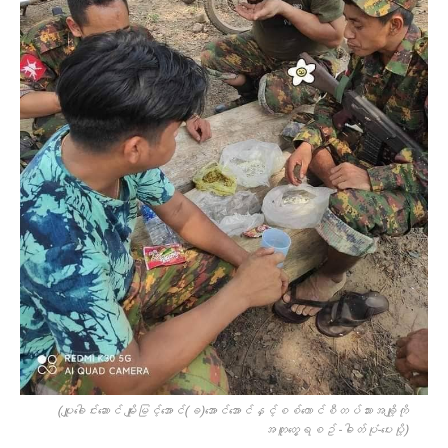
(ပျူခေါင်းဆောင် မျိုးမြင့်အောင်(ခ)အောင်အောင်နှင့်စစ်ကောင်စီတပ်သားအချို့ကို
အတူတွေ့ရစဥ် -ဓါတ်ပုံ-ပေးပို့)