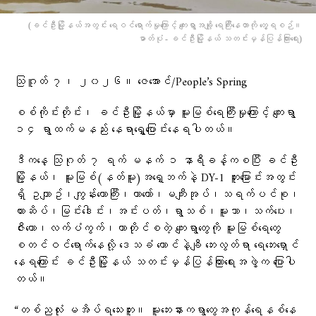
(ခင်ဦးမြို့နယ်အတွင်း ရေဝင်ရောက်မှုကြောင့် ကျေးရွာအချို့ ရေကြီးနေတာကို တွေ့ရစဉ်။
ဓာတ်ပုံ - ခင်ဦးမြို့နယ် သတင်းမှန်ပြန်ကြားရေး)
သြဂူတ် ၇၊ ၂၀၂၆။ ဇေအောင်/People’s Spring
စစ်ကိုင်းတိုင်း၊ ခင်ဦးမြို့နယ်မှာ မူးမြစ်ရေကြီးမှုကြောင့် ကျေးရွာ
၁၄ ရွာထက်မနည်း နေရာရွှေ့ပြောင်းနေရပါတယ်။
ဒီကနေ့ သြဂုတ် ၇ ရက် မနက် ၁ နာရီခန့်ကစပြီး ခင်ဦး
မြို့နယ်၊ မူးမြစ်(နတ်မူး)အရှေ့ဘက်နဲ့ DY-1 တူးမြောင်းအတွင်း
ရှိ ဥယျာဥ်၊ကျွန်းတောကြီး၊ယာတော်၊မကျီးအုပ်၊သရက်ပင်စု၊
ကားဆိပ်၊မြင်းဒေါင်း၊အင်းပတ်၊ရွာသစ်၊မူးသာ၊သက်ပေး၊
ဇီးတော၊လက်ပံကွက်၊တာတိုင်စတဲ့ ကျေးရွာတွေကို မူးမြစ်ရေတွေ
စတင်ဝင်ရောက်နေလို့ ဒေသခံ ထောင်နဲ့ချီ ဘေးလွတ်ရာ ရေဘေးရှောင်
နေရကြောင်း ခင်ဦးမြို့နယ် သတင်းမှန်ပြန်ကြားရေးအဖွဲ့က ပြောပါ
တယ်။
“တစ်ညလုံး မအိပ်ရသေးဘူး။ မူးဘေးနားကရွာတွေအကုန်ရေနစ်နေ