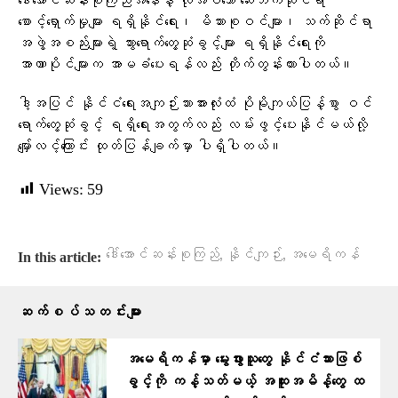
ဒေါ်အောင်ဆန်းစုကြည်အနေနဲ့ လိုအပ်သော ဆေးဘက်ဆိုင်ရာ
စောင့်ရှောက်မှုများ ရရှိနိုင်ရေး၊ မိသားစုဝင်များ၊ သက်ဆိုင်ရာ
အဖွဲ့အစည်းများရဲ့ သွားရောက်တွေ့ဆုံခွင့်များ ရရှိနိုင်ရေးကို
အာဏာပိုင်များက အာမခံပေးရန်လည်း တိုက်တွန်းထားပါတယ်။
ဒါ့အပြင် နိုင်ငံရေးအကျဉ်းသားအားလုံးထံ ပိုမိုကျယ်ပြန့်စွာ ဝင်
ရောက်တွေ့ဆုံခွင့် ရရှိရေးအတွက်လည်း လမ်းဖွင့်ပေးနိုင်မယ်လို့
မျှော်လင့်ကြောင်း ထုတ်ပြန်ချက်မှာ ပါရှိပါတယ်။
Views:
59
,
,
ဒေါ်အောင်ဆန်းစုကြည်
နိုင်ကျဉ်း
အမေရိကန်
In this article:
ဆက်စပ်သတင်းများ
အမေရိကန်မှာ မွေးဖွားသူတွေ နိုင်ငံသားဖြစ်
ခွင့်ကို ကန့်သတ်မယ့် အထူးအမိန့်တွေ ထ