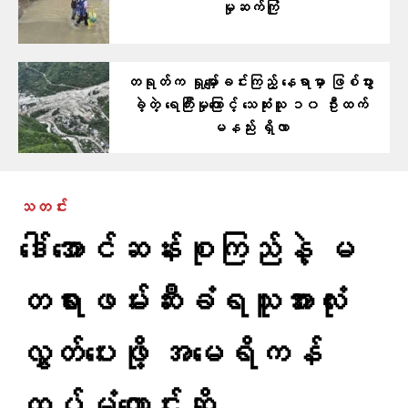
မှုဆက်ကြုံ
တရုတ်က ရှုမျှော်ခင်းကြည့် နေရာမှာ ဖြစ်ပွား
ခဲ့တဲ့ ရေကြီးမှုကြောင့် သေဆုံးသူ ၁၀ ဦးထက်
မနည်း ရှိလာ
သတင်း
ဒေါ်အောင်ဆန်းစုကြည်နဲ့ မ
တရားဖမ်းဆီးခံရသူအားလုံး
လွှတ်ပေးဖို့ အမေရိကန်