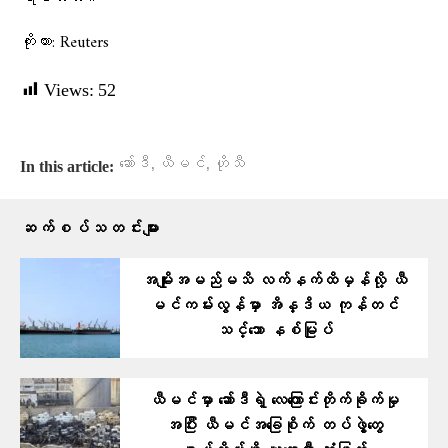
ကိုးကား: Reuters
Views:
52
,
,
ဆော်ဒီ
ယီမင်
ဟိုသီ
In this article:
ဆက်စပ်သတင်းများ
အမျိုးအမည်မသိ လက်နက်ထိမှန်လို့ ယီ
မင်ကမ်းလွန်မှာ အိန္ဒိယ ကုန်တင်
သင်္ဘော နစ်မြုပ်
ယီမင်မှာ ဆော်ဒီရဲ့ လေကြောင်းတိုက်ခိုက်မှု
အပြီး ယီမင်အခြေစိုက် တပ်ဖွဲ့တွေ