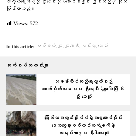
ကာကွယ်ရေးအဖွဲ့တို့ ပူးပေါင်းလုပ်ဆောင်ခဲ့ခြင်း ဖြစ်သည်ဟု ထုတ်
ပြန်ထားသည်။
Views:
572
,
,
,
,
ပစ်ခတ်​
ပျူ
ပျူစောထီး
မင်းလှ
သေဆုံး
In this article:
ဆက်စပ်သတင်းများ
သဖန်းဆိပ်ဆည်ရေလွှတ်စဉ်
ကောက်စိုက်သမ ၁၀ ဦးရေစီးနဲ့မျောပါပြီး ၆
ဦး သေဆုံး
ခြောက်လအတွင်းနိုင်ငံရဲ့အရှေ့တောင်ပိုင်း
ဒေသတွေမှာစစ်တပ်လက်ချက်နဲ့
အရပ်သား၇၀ နီးပါးသေဆုံး