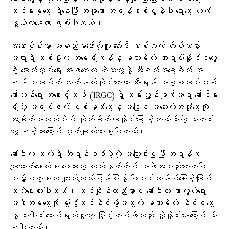
တင်းမာမှုတွေ ရှိနေပြီး အခုတော့ အီရန်စစ်ပွဲနဲ့ပါ ရောထွေး ယှက်
နွှယ်လာနေတာ ဖြစ်ပါတယ်။
အစောပိုင်းမှာ အမည်မဖော်လိုသူ ဆော်ဒီ စစ်ဘက် ထိပ်တန်း
အရာရှိ တစ်ဦးက အမေရိကန်နဲ့ မဟာမိတ် အာရပ်နိုင်ငံတွေ
ရဲ့ ထောက်လှမ်းရေး အဖွဲ့တွေက ဟိုသီတွေနဲ့ အီရတ်အခြေစိုက် အီ
ရန် မဟာမိတ် လက်နက်ကိုင်တွေဟာ အီရန် အစ္စလာမ်မစ်
တော်လှန်ရေး အစောင့်တပ် (IRGC)ရဲ့ လမ်းညွှန်ချက်အရ ဆော်ဒီမှာ
ရှိတဲ့ အရပ်ဖက် ပစ်မှတ်တွေနဲ့ အခြေခံ အဆောက်အအုံတွေကို
အချိတ်အဆက်မိမိ တိုက်ခိုက်လာနိုင်ခြေ ရှိတယ်ဆိုတဲ့ သတင်း
တွေ ရရှိထားကြောင်း မှတ်ချက်ပေးခဲ့ပါတယ်။
ဆော်ဒီက လက်ရှိ အီရန်စစ်ပွဲကို အကြောင်းပြုပြီး အီရန်က
ကျောထောက်နောက်ခံ ပေးထားတဲ့ လက်နက်ကိုင် အဖွဲ့အစည်းတွေကပါ
ပဋိပက္ခထဲ ကျယ်ကျယ်ပြန့်ပြန့် ပါဝင်လာနိုင်ခြေရှိကြောင်း
သတိပေးထားပါတယ်။ တစ်ချိန်တည်းမှာပဲ ဆော်ဒီဟာ ကာကွယ်ရေး
အစီအမံတွေကို မြှင့်တင်နိုင်ဖို့အတွက် မဟာမိတ် နိုင်ငံတွေ
နဲ့ ပူးပေါင်းဆောင်ရွက်မှုတွေ မြှင့်တင်ဖို့လည်း ညှိနှိုင်းနေကြောင်း သိ
ရပါတယ်။