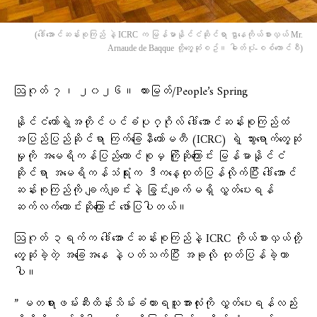
(​ဒေါ်​အောင်ဆန်းစုကြည် နဲ့ ICRC က မြန်မာနိုင်ငံဆိုင်ရာ ဌာ‌နေကိုယ်စားလှယ် Mr.
Arnaude de Baqque တို့​တွေ့ဆုံစဥ်။ ဓါတ်ပုံ-စစ်​ကောင်စီ)
ဩဂုတ် ၇၊ ၂၀၂၆။ ထားမြတ်/People’s Spring
နိုင်ငံတော်ရဲ့အတိုင်ပင်ခံပုဂ္ဂိုလ် ဒေါ်အောင်ဆန်းစုကြည်ထံ
အပြည်ပြည်ဆိုင်ရာ ကြက်ခြေနီကော်မတီ (ICRC) ရဲ့ သွားရောက်တွေ့ဆုံ
မှုကို အမေရိကန်ပြည်ထောင်စုမှ ကြိုဆိုကြောင်း မြန်မာနိုင်ငံ
ဆိုင်ရာ အမေရိကန်သံရုံးက ဒီကနေ့ထုတ်ပြန်လိုက်ပြီး ဒေါ်အောင်
ဆန်းစုကြည်ကို ချက်ချင်းနဲ့ ခြွင်းချက်မရှိ လွှတ်ပေးရန်
ဆက်လက်တောင်းဆိုကြောင်း ဖော်ပြပါတယ်။
ဩဂုတ် ၃ရက်က ဒေါ်အောင်ဆန်းစုကြည်နဲ့ ICRC ကိုယ်စားလှယ်တို့
တွေ့ဆုံခဲ့တဲ့ အခြေအနေ နဲ့ပတ်သက်ပြီး အခုလို ထုတ်ပြန်ခဲ့တာ
ပါ။
” မတရားဖမ်းဆီးထိန်းသိမ်းခံထားရသူအားလုံးကို လွှတ်ပေးရန်လည်း