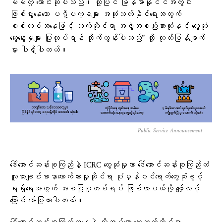
မိမိတို့ တောင်းဆိုပါသည်။ ထို့ပြင် မြန်မာနိုင်ငံအတွင်း
ဖြစ်ပွားနေသော ပဋိပက္ခများ အဆုံးသတ်နိုင်ရေးအတွက်
စစ်တပ်အနေဖြင့် သက်ဆိုင်ရာ အဖွဲ့အစည်းအားလုံးနှင့် တွေ့ဆုံ
ဆွေးနွေးမှုများ ပြုလုပ်ရန် တိုက်တွန်းပါသည်” လို့ ထုတ်ပြန်ချက်
မှာ ပါရှိပါတယ်။
Public Service Announcement
ဒေါ်အောင်ဆန်းစုကြည်နဲ့ ICRC တွေ့ဆုံမှုဟာ ဒေါ်အောင်ဆန်းစုကြည်ထံ
လူသားချင်းစာနာထောက်ထားမှုဆိုင်ရာ ပုံမှန်ဝင်ရောက်တွေ့ဆုံခွင့်
ရရှိရေးအတွက် အစပြုမှုတစ်ရပ် ဖြစ်လာမယ်လို့ မျှော်လင့်
ကြောင်း ဖော်ပြထားပါတယ်။