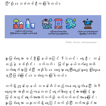
ပြီ”လို့ ဒေသခံတစ်ဦးက ပြောပါတယ်။
Public Service Announcement
မူးမြစ်ရေဟာ ခင်ဦးမြို့နယ်အပြင် ဒီပဲယင်း၊ ရေဦး၊ တန့်
ဆည်နဲ့ စစ်ကိုင်း၊ ဝက်လက်၊ မြင်းမူနယ်ဘက်တွေအထိ
သက်ရောက်မှာဖြစ်ပြီး အဆိုပါ ဒေသတွေမှာ ရေကြီးရေလျှံမှုတွေ ကြုံတွေ့နေ
ရပြီဖြစ်ကြောင်း ဒေသခံတွေက ပြောပါတယ်​။
လက်ရှိ ကျွန်းလှနယ် သဖန်းဆိပ်ဆည်ကနေ ရေလွှတ်နေပြီး အဲဒီ
ရေတွေဟာ ကာဘိုးဆည်ကနေတဆင့် ရေတံခါးတွေဖွင့်ထားတာကြောင့် မူး
မြစ်အတွင်း ရောက်ကာအောက်ဘက်သို့ ဆက်လက်ဆင်းလာနေကြောင်း၊
မူးမြစ်ရေဟာ ယခုလက်ရှိ ရေပြင်ထက် ပိုပြီး တက်လာနိုင်တာ