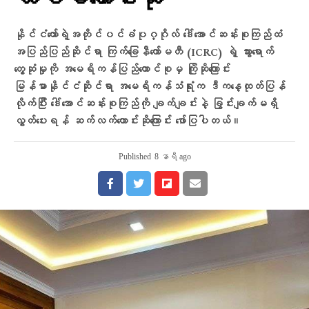
ထပ်မံတောင်းဆို
နိုင်ငံတော်ရဲ့အတိုင်ပင်ခံပုဂ္ဂိုလ် ဒေါ်အောင်ဆန်းစုကြည်ထံ
အပြည်ပြည်ဆိုင်ရာ ကြက်ခြေနီကော်မတီ (ICRC) ရဲ့ သွားရောက်
တွေ့ဆုံမှုကို အမေရိကန်ပြည်ထောင်စုမှ ကြိုဆိုကြောင်း
မြန်မာနိုင်ငံဆိုင်ရာ အမေရိကန်သံရုံးက ဒီကနေ့ထုတ်ပြန်
လိုက်ပြီး ဒေါ်အောင်ဆန်းစုကြည်ကို ချက်ချင်းနဲ့ ခြွင်းချက်မရှိ
လွှတ်ပေးရန် ဆက်လက်တောင်းဆိုကြောင်း ဖော်ပြပါတယ်။
Published
8 နာရီ ago