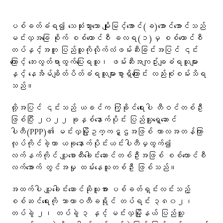
ပစ်ခတ်ခံရ၍ သေဆုံးသွားသော မျိုးမြင့်အောင်(ခ)အောင်အောင်သည်
မင်းလှအခြေ စိုက် စစ်ကောင်စီ ခလရ(၁)မှ စစ်ကောင်စီ
တပ်နှင့်အတူ ပြည်သူကိုလိုက်လံဖမ်းဆီးခြင်းအပြင် ၎င်း
ကြောင့် ဘေးလွတ်ရာထွက်ပြေးရသူ၊ ဖမ်းဆီးအကျဥ်းချခံရသူများ
နှင့် နေအိမ်ချိတ်ပိတ်ခံရသူများစွာရှိကြောင်း လည်းစုံစမ်းသိရ
သည်။
ထို့အပြင် ၎င်းသည် ယခင်က ကြံ့ခိုင်ရေးပါ တီဝင်တစ်ဦး
ဖြစ်ပြီး ၂၀၂၂ ခုနှစ်နောက်ပိုင်း ပြည်သူ့ရှေ့ဆောင်
ပါတီ(PPP)၏ မင်းလှမြို့ဥက္ကဋ္ဌအဖြစ် ကာလအတန်ကြာ
လုပ်ကိုင်ခဲ့ကာ ယခုနောက်ပိုင်းယင်းပါတီမှထွက်၍
လက်နက်ကိုင် ပျူစောထီးခေါင်းဆောင်တစ်ဦးအဖြစ် စစ်ကောင်စီ
လက်အောက် တွင်အမှု ထမ်းနေသူတစ်ဦး ဖြစ်သည်။
အထက်ပါ ပျူခေါင်းဆောင်ဆိုသူအား ပစ်ခတ်ရှင်းလင်းသည့်
စစ်ဆင်ရေးကို သာယာဝတီခရိုင် တပ်ရင်း ၃၈၀၂၊
တပ်ခွဲ ၂၊ တပ်ခွဲ ၃ နှင့် မင်းလှမြို့နယ် ပြည်သူ့