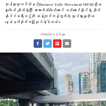
ကုန်လူထုသပိတ်နှင့်Burmese Exile Movement (BEM)တို့မှ
ပူးပေါင်း ချိတ်ဆွဲပြီး အာဏာသိမ်း​ခေါင်း​ဆောင် မင်းအောင်လှိုင်ရဲ့ ထိုင်း
နိုင်ငံခရီးစဉ်ကို ဆန့်ကျင်ကန့်ကွက်တဲ့ လှုပ်ရှားမှုကိုယ​​
နေ့နံနက်ပိုင်းကပြုလုပ်ခဲ့ပါတယ်။
Published
8 နာရီ ago