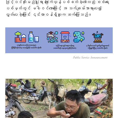
ဖြင့်ဝင်ထိုးမည်ပြုရာ ခြောက်လှန့်ပစ်ခတ်ခဲ့သော်လည်း စစ်ရေး
ပစ်မှတ်တွင် မပါဝင်သောကြောင့် အ သက်ချမ်းသာရာပေး၍
လွှတ်ပေးခဲ့ကြောင်း ၎င်းတာဝန်ရှိသူက ဆက်ပြောသည်။
Public Service Announcement