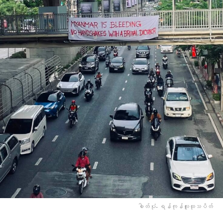
ဓါတ်ပုံ- ရန်ကုန်လူထုသပိတ်