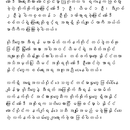
ဆော်ဒီ အာရေးဘီးယား တောင်ပိုင်းမှာ ဩဂုတ်လ ၆ ရက်နေ့က ဖြစ်ပွား
ခဲ့တဲ့ တိုက်ခိုက်မှုကြောင့် ဆော်ဒီ ၇ ဦး၊ ယီမင် ၁ ဦး၊ အီဂျစ်
၂ ဦးနဲ့ ပါကစ္စတန် ၁ ဦးတို့ ဒဏ်ရာရခဲ့ကြောင်း ဆော်ဒီ
စစ်တပ်ရဲ့ ပြောရေးဆိုခွင့်ရ အရာရှိ ဗိုလ်ချုပ် တာကီ အယ်လ်
မာလီကီက ပြောကြားခဲ့ပါတယ်။
ဟိုသီတွေဟာ အီရန် မဟာမိတ် လက်နက်ကိုင် တပ်ဖွဲ့တစ်ခု
ဖြစ်ပြီး မြို့တော် ဆာနား အပါအဝင် ယီမင်ရဲ့ အစိတ်အပိုင်း
အများစုကို ထိန်းချုပ်ထားပါတယ်။ တစ်ဖက်မှာတော့ နိုင်ငံတကာ
အသိအမှတ်ပြု ယီမင် အစိုးရကို ဆော်ဒီ ဦးဆောင်တဲ့ အာရပ်
နိုင်ငံတွေက စစ်ရေးအရ အကူအညီ ပေးနေပါတယ်။
လက်ရှိ အရှေ့အလယ်ပိုင်း ဒေသတွင်း တင်းမာမှုတွေ ဖြစ်ပေါ်နေ
ချိန်မှာ ဟိုသီတွေနဲ့ အီရတ် အခြေစိုက် အီရန် မဟာမိတ်
လက်နက်ကိုင် အင်အားစုတွေဆီက တိုက်ခိုက်မှုတွေ ရှိလာနိုင်
ကြောင်း ဆော်ဒီ အစိုးရက သတိပေးထားပြီး မကြာခင်မှာပဲ နိုင်ငံ
တောင်ပိုင်းက နက်ဂျ်ရန်ဒေသဆီ အမျိုးအမည် မခွဲခြားနိုင်သေး
တဲ့ လက်နက်ခဲယမ်းတွေ ကျရောက်ခဲ့တာ ဖြစ်ပါတယ်။