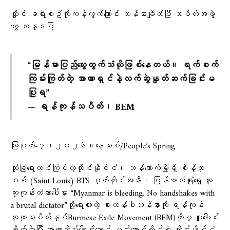
လှိုင် ခရီးစဥ်ကိုကန့်ကွက်​ကြောင်း ဘန်နာချိတ်ပြီး သပိတ်အဖွဲ့​
တွေ ဆန္ဒပြ
“မြန်မာပြည်သွေးထွက်သံယိုဖြစ်နေတယ်။ ရက်စက်
ကြမ်းကြုတ်တဲ့ အာဏာရှင်နဲ့လက်ဆွဲနှုတ်ဆက်ခြင်းမ
ပြုရ”
— ရန်ကုန်သပိတ်၊ BEM
သြဂုတ်-၇၊၂၀၂၆။​နေ့သစ်/People’s Spring
လုံခြုံရေးတင်းကြပ်တဲ့ထိုင်းနိုင်ငံ၊ ဘန်ကောက်မြို့ရှိ စိန့်လူး
ဝစ် (Saint Louis) BTS မှတ်တိုင်အနီး၊ မြန်မာသံရုံးရှေ့ လူ
ကူးကုန်းတံတားပေါ်မှာ “Myanmar is bleeding. No handshakes with
a brutal dictator”လို့​ရေးထားတဲ့ စာတန်းပါဘန်နာကို ရန်ကုန်
လူထုသပိတ်နှင့်Burmese Exile Movement (BEM)တို့မှ ပူးပေါင်း