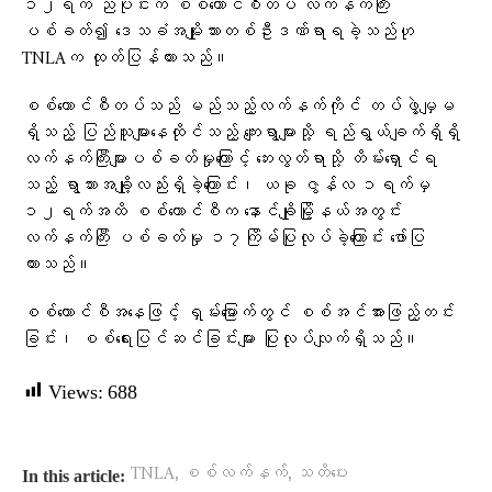
၁၂ရက် ညပိုင်းက စစ်ကောင်စီတပ် လက်နက်ကြီး
ပစ်ခတ်၍ ဒေသခံအမျိုးသားတစ်ဦးဒဏ်ရာရခဲ့သည်ဟု
TNLAက ထုတ်ပြန်ထားသည်။
စစ်ကောင်စီတပ်သည် မည်သည့်လက်နက်ကိုင် တပ်ဖွဲ့မျှမ
ရှိသည့် ပြည်သူများနေထိုင်သည့် ကျေးရွာများသို့ ရည်ရွယ်ချက်ရှိရှိ
လက်နက်ကြီးများပစ်ခတ်မှုကြောင့် ဘေးလွတ်ရာသို့ တိမ်းရှောင်ရ
သည့် ရွာသားအချို့လည်းရှိခဲ့ကြောင်း၊ ယခု ဇွန်လ ၁ရက်မှ
၁၂ရက်အထိ စစ်ကောင်စီက နောင်ချိုမြို့နယ်အတွင်း
လက်နက်ကြီး ပစ်ခတ်မှု ၁၇ကြိမ်ပြုလုပ်ခဲ့ကြောင်း ဖော်ပြ
ထားသည်။
စစ်ကောင်စီအနေဖြင့် ရှမ်းမြောက်တွင် စစ်အင်အားဖြည့်တင်း
ခြင်း၊ စစ်ရေးပြင်ဆင်ခြင်းများ ပြုလုပ်လျက်ရှိသည်။
Views:
688
,
,
TNLA
စစ်လက်နက်
သတိပေး
In this article: