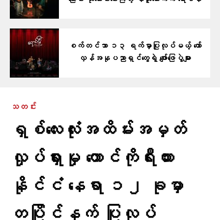
ကြောင်း ဆုတောင်းပေးကြတဲ့ နယူးယောက်က ရောင်နီ
စက်တင်ဘာ ၁၃ ရက်မှာပြုလုပ်မယ့် တော်
လှန်အနုပညာရှင်တွေရဲ့ ဖျော်ဖြေပွဲများ
သတင်း
ရှစ်လေးလုံးအထိမ်းအမှတ်
လှုပ်ရှားမှု တောင်ကိုရီးယား
နိုင်ငံ နေရာ ၁၂ ခုမှာ
တပြိုင်နက် ပြုလုပ်