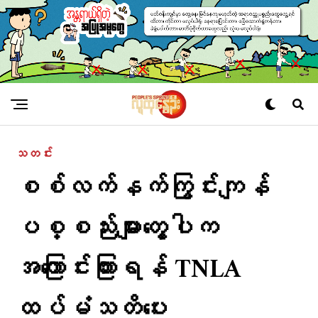
သတင်း
စစ်လက်နက်ကြွင်းကျန်
ပစ္စည်းများတွေ့ပါက
အကြောင်းကြားရန် TNLA
ထပ်မံသတိပေး