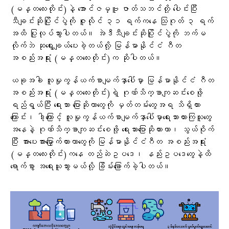
(မန္တလေးတိုင်း)နဲ့ အောင်ဇမ္ဗူ ဇာတ်သဘင်တို့ ပေါင်းပြီး
သီချင်းဆိုပြိုင်ပွဲကို ဇူလိုင် ၃၁ ရက်ကနေ သြဂုတ် ၃ ရက်
အထိ ပြုလုပ်သွားပါတယ်။ အဲဒီသီချင်းဆိုပြိုင်ပွဲကို ဘက်မ
လိုက်ဘဲ ဆုရွေးချယ်ပေးခဲ့တယ်လို့ မြန်မာနိုင်ငံ ဂီတ
အစည်းအရုံး (မန္တလေးတိုင်း)က ဆိုပါတယ်။
ယခုအခါ လူမှုကွန်ယက်စာမျက်နှာပေါ်မှာ မြန်မာနိုင်ငံ ဂီတ
အစည်းအရုံး (မန္တလေးတိုင်း)ရဲ့ ဂုဏ်သိက္ခာကျဆင်းစေဖို့
ရည်ရွယ်ပြီး ရေးသား ပြောဆိုတာတွေကို မှတ်တမ်းတွေအရ သိရှိထား
ကြောင်း၊ ဒါ့ကြောင့် လူမှုကွန်ယက်စာမျက်နှာပေါ်မှာရေးသားထားကြသူတွေ
အနေနဲ့ ဂုဏ်သိက္ခာကျဆင်းစေဖို့ ရေးသားပြောဆိုထားတာ၊ သွယ်ဝိုက်
ပြီး အားပေးအားမြှောက်ထားတာတွေကို မြန်မာနိုင်ငံဂီတ အစည်းအရုံး
(မန္တလေးတိုင်း)ကနေ တည်ဆဲဥပဒေ၊ နည်းဥပဒေတွေနဲ့ထိ
ရောက်စွာ အရေးယူသွားမယ်လို့ ခြိမ်းခြောက်ခဲ့ပါတယ်။