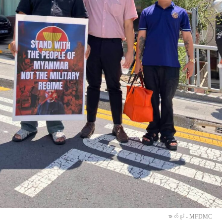
ဓာတ်ပုံ - MFDMC