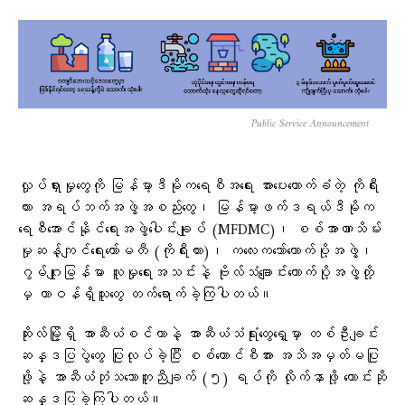
Public Service Announcement
လှုပ်ရှားမှုတွေကို မြန်မာ့ဒီမိုကရေစီအရေး အားပေးထောက်ခံတဲ့ ကိုရီး
ယား အရပ်ဘက်အဖွဲ့အစည်းတွေ၊ မြန်မာ့ဖက်ဒရယ်ဒီမိုက
ရေစီအောင်နိုင်ရေးအဖွဲ့ပေါင်းချုပ် (MFDMC)၊ စစ်အာဏာသိမ်း
မှုဆန့်ကျင်ရေးကော်မတီ (ကိုရီးယား)၊ ကလေးကဘော်ထောက်ပို့အဖွဲ့၊
ဂွမ်ဂျုးမြန်မာ လူမှုရေးအသင်းနဲ့ ဗိုလ်သံချောင်းထောက်ပို့အဖွဲ့တို့
မှ တာဝန်ရှိသူတွေ တက်ရောက်ခဲ့ကြပါတယ်။
ဆိုးလ်မြို့ရှိ အာဆီယံစင်တာနဲ့ အာဆီယံသံရုံးတွေရှေ့မှာ တစ်ဦးချင်း
ဆန္ဒပြပွဲတွေ ပြုလုပ်ခဲ့ပြီး စစ်ကောင်စီအား အသိအမှတ်မပြု
ဖို့နဲ့ အာဆီယံဘုံသဘောတူညီချက် (၅) ရပ်ကို လိုက်နာဖို့ တောင်းဆို
ဆန္ဒပြခဲ့ကြပါတယ်။