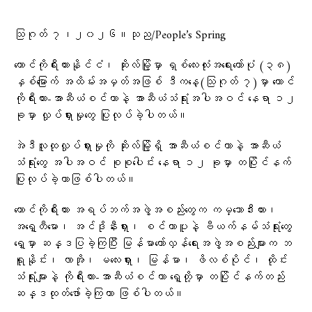
သြဂုတ် ၇၊၂၀၂၆။သုည/People’s Spring
တောင်ကိုရီးယားနိုင်ငံ၊ ဆိုးလ်မြို့မှာ ရှစ်လေးလုံးအရေးတော်ပုံ (၃၈)
နှစ်မြောက် အထိမ်းအမှတ်အဖြစ် ဒီကနေ့(သြဂုတ် ၇)မှာ တောင်
ကိုရီးယား-အာဆီယံစင်တာနဲ့ အာဆီယံသံရုံးအပါအဝင် နေရာ ၁၂
ခုမှာ လှုပ်ရှားမှုတွေ ပြုလုပ်ခဲ့ပါတယ်။
အဲဒီလူထုလှုပ်ရှားမှုကို ဆိုးလ်မြို့ရှိ အာဆီယံစင်တာနဲ့ အာဆီယံ
သံရုံးတွေ အပါအဝင် စုစုပေါင်း နေရာ ၁၂ ခုမှာ တပြိုင်နက်
ပြုလုပ်ခဲ့တာဖြစ်ပါတယ်။
တောင်ကိုရီးယား အရပ်ဘက်အဖွဲ့အစည်းတွေက ကမ္ဘောဒီးယား၊
အရှေ့တီမော၊ အင်ဒိုနီးရှား၊ စင်ကာပူနဲ့ ဗီယက်နမ်သံရုံးတွေ
ရှေ့မှာ ဆန္ဒပြခဲ့ကြပြီး မြန်မာတော်လှန်ရေးအဖွဲ့အစည်းများက ဘ
ရူနိုင်း၊ လာအို၊ မလေးရှား၊ မြန်မာ၊ ဖိလစ်ပိုင်၊ ထိုင်း
သံရုံးများနဲ့ ကိုရီးယား-အာဆီယံစင်တာ ရှေ့တို့မှာ တပြိုင်နက်တည်း
ဆန္ဒထုတ်ဖော်ခဲ့ကြတာ ဖြစ်ပါတယ်။