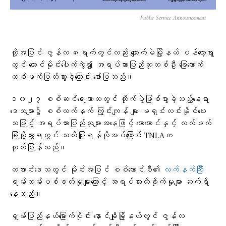
Public Service Announcement
ထို့အပြင် ဇွန်လ ၈ရက်တွင်လည်း ကျောက်မဲမြို့နယ် ပန်လော့ရွာ
တွင် ထောင်မိုင်းပေါက်ကွဲ၍ အရပ်သားပြည်သူတစ်ဦး ခြေထောက်
တစ်ဖက်ပြတ်သွားခဲ့ကြောင်း ဖော်ပြသည်။
၁၀၂၇ စစ်ဆင်ရေးကာလတွင် တိုက်ပွဲဖြစ်ပွားခဲ့သည့်နေရာ
ဒေသများ၌ စစ်လက်နက် ကြွင်းကျန် များ မရှင်းလင်းနိုင်သေး
သဖြင့် အရပ်သားပြည်သူများအနေဖြင့် တောတောင်နှင့် လက်ဖက်
ခြံသို့သွားရာတွင် သတိပြုရန်လိုအပ်ကြောင်း TNLAက
ထုတ်ပြန်သည်။
တအာင်းဒေသတွင် မိုင်းအပြင် စစ်ကောင်စီ၏
လက်နက်ကြီး
ရမ်းသမ်းပစ်ခတ်မှုများကြောင့် အရပ်သားထိခိုက်မှုများ ဆက်ရှိ
နေသည်။
ရှမ်းပြည်နယ်မြောက်ပိုင်း နောင်ချိုမြို့နယ်တွင် ဇွန်လ