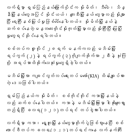
လက်ရှိမှာ ရှမ်းပြည်နယ်မြောက်ပိုင်းက မိုးမိတ်၊ သီပေါ၊ သိန္
နီမြို့နယ်တွေအပြင် မိုင်းယယ်၊ ကျေးသီးမြို့နယ်‌ တွေမှာလည်း မိုးများ
ပြီး ရေကြီးနစ်မြုပ်မှုဖြစ်ပေါ်နေပါတယ်။ မိုးမိတ်မြို့နယ်နဲ့
ဆက်စပ်နေတဲ့မန္တလေးတိုင်းမိုးကုတ်မြို့မှာလည်း မိုးကြီးပြီး မြေပြို
မှုတွေရင်ဆိုင်နေရပါတယ်။
စစ်တပ်က ဇူလိုင် ၂၈ရက် မနက်ကလည်း မဘိမ်းမြို့
ရပ်ကွက် (၂)နဲ့ ရပ်ကွက် (၃)ကိုဂျက်ဖိုက်တာ ၂စီးနဲ့ ဗုံးကြဲ
လို့ အရပ်သားထိခိုက်သေဆုံးမှုတွေရှိခဲ့ပါတယ်။
မဘိမ်းမြို့ဟာ ကချင်လွတ်လပ်ရေးတပ်မတော်(KIA) ထိန်းချုပ်ထား
တဲ့ ဒေသဖြစ်ပါတယ်။
ရှမ်းပြည်နယ်က မိုးမိတ်၊ စစ်ကိုင်းတိုင်း ကသာမြို့နယ်နဲ့
လည်း ဆက်စပ်နေပါတယ်။ ကသာနဲ့ မဘိမ်းမြို့ကြားမှာ ငါးအိုးကျေးရွာ
တည်ရှိပြီး ခလရ(၁၂၁)တပ်ရင်း တပ်စွဲထားပါတယ်။
လက်ရှိမှာ ကသာ၊ ရွှေကူမြို့နယ်တွေမှာတိုက်ပွဲဖြစ်ပွားနေပြီး စစ်
ကောင်စီတပ်က ခလရ(‌၁၂၁)တပ်ရင်းကနေ လက်နက်ကြီး