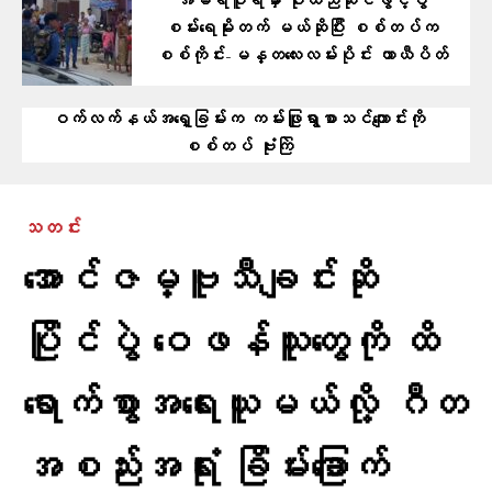
အမရပူရမှာ ပိုးထည်ဆိုင်ဖွင့်ပွဲ
စမ်းရေမိုးတက် မယ်ဆိုပြီး စစ်တပ်က
စစ်ကိုင်း-မန္တလေးလမ်းပိုင်း ယာယီပိတ်
ဝက်လက်နယ်အရှေ့ခြမ်းက ကမ်းဖြူရွာစာသင်ကျောင်းကို
စစ်တပ် ဗုံးကြဲ
သတင်း
အောင်ဇမ္ဗူသီချင်းဆို
ပြိုင်ပွဲ ဝေဖန်သူတွေကို ထိ
ရောက်စွာအရေးယူမယ်လို့ ဂီတ
အစည်းအရုံး ခြိမ်းခြောက်