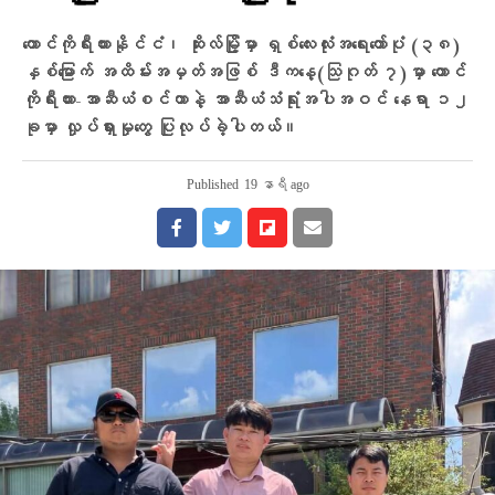
တောင်ကိုရီးယားနိုင်ငံ၊ ဆိုးလ်မြို့မှာ ရှစ်လေးလုံးအရေးတော်ပုံ (၃၈)
နှစ်မြောက် အထိမ်းအမှတ်အဖြစ် ဒီကနေ့(သြဂုတ် ၇)မှာ တောင်
ကိုရီးယား-အာဆီယံစင်တာနဲ့ အာဆီယံသံရုံးအပါအဝင် နေရာ ၁၂
ခုမှာ လှုပ်ရှားမှုတွေ ပြုလုပ်ခဲ့ပါတယ်။
Published
19 နာရီ ago