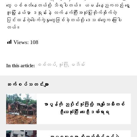
တွေ ပစ်ခတ်နေတယ်လို့ သိရပါတယ်။ ယမန်နေ့ညကလည်း ရွှေ
ကူမြို့နယ်မှာ ဒရုန်းနဲ့ လက်နက်ကြီးအသုံးပြုတိုက်ခိုက်တဲ့
ပြင်းထန်တဲ့ပေါက်ကွဲမှုတွေဖြစ်ခဲ့တယ်လို့ ဒေသခံတွေက ပြောပါ
တယ်။
Views:
108
,
,
စစ်တပ်
ဗုံးကြဲ
မဘိမ်း
In this article:
ဆက်စပ်သတင်းများ
ဖာပွန်ကို ညပိုင်းဗုံးကြဲလို့ အမျိုးသမီးတစ်
ဦးသေဆုံးပြီး လေးဦးဒဏ်ရာရ