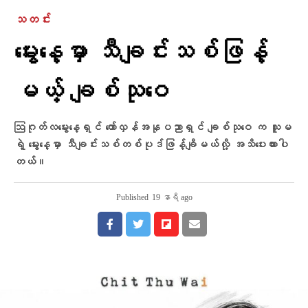
သတင်း
မွေးနေ့မှာ သီချင်းသစ်ဖြန့်
မယ့် ချစ်သုဝေ
ဩဂုတ်လမွေးနေ့ရှင် တော်လှန်အနုပညာရှင် ချစ်သုဝေ က သူမ
ရဲ့ မွေးနေ့မှာ သီချင်းသစ်တစ်ပုဒ်ဖြန့်ချိမယ်လို့ အသိပေးထားပါ
တယ်။
Published
19 နာရီ ago