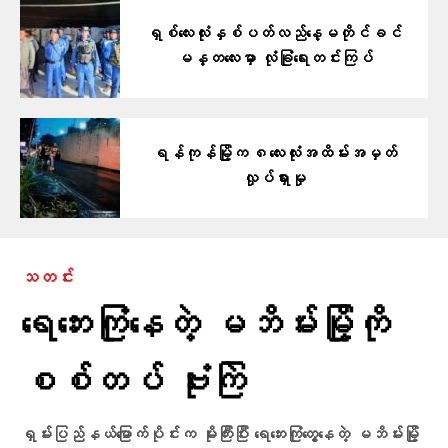
ရှစ်လေးလုံးနှစ်ပတ်လည်နေ့မတိုင်ခင်
မန္တလေးမှာ လုံခြုံရေးတင်းကြပ်
ရန်ကုန်မြို့က ၈လေးလုံးအထိမ်းအမှတ်
လှုပ်ရှားမှု
သတင်း
ရေဘေးကြုံနေတဲ့ မဘိမ်းမြို့ကို
စစ်တပ် ဗုံးကြဲ
ရှမ်းပြည်နယ်မြောက်ပိုင်းက မိုးကြီးပြီး ရေဘေးကြုံတွေ့နေတဲ့ မဘိမ်းမြို့