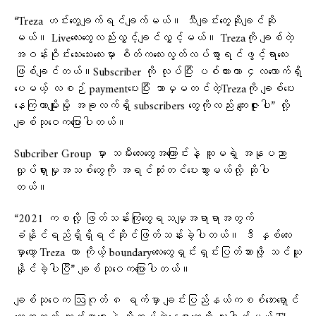
“Treza ဟင်းတွေချက်ရင်ချက်မယ်။ သီချင်းတွေဆိုချင်ဆို
မယ်။ Liveလေးတွေလည်းလွှင့်ချင်လွှင့်မယ်။ Trezaကို ချစ်တဲ့
အဝန်းဝိုင်းသေးသေးလေးမှာ စိတ်ကလေးလွတ်လပ်စွာရင်ဖွင့်ရာလေး
ဖြစ်ချင်တယ်။Subscriber ကို လုပ်ပြီး ပစ်ထားတာ ၄လလောက်ရှိ
ပေမယ့် လစဉ် paymentပေးပြီး ဘာမှမတင်တဲ့Trezaကို ချစ်ပေး
နေကြတာမျိုးမို့ အခုလက်ရှိ subscribers တွေကိုလည်း ကျေးဇူးပါ” လို့
ချစ်သုဝေကပြောပါတယ်။
Subcriber Group မှာ သမီးလေးတွေအကြောင်းနဲ့ သူမရဲ့ အနုပညာ
လှုပ်ရှားမှုအသစ်တွေကို အရင်ဆုံးတင်ပေးသွားမယ်လို့ ဆိုပါ
တယ်။
“2021 ကစလို့ ဖြတ်သန်းကြုံတွေ့ရသမျှအရာရာအတွက်
ခံနိုင်ရည်ရှိရှိရင်ဆိုင်ဖြတ်သန်းခဲ့ပါတယ်။ ဒီ နှစ်လေး
မှာတော့ Treza ဟာ ကိုယ့် boundaryလေးတွေရှင်းရှင်းပြတ်သားဖို့ သင်ယူ
နိုင်ခဲ့ပါပြီ” ချစ်သုဝေကပြောပါတယ်။
ချစ်သုဝေက ဩဂုတ် ၈ ရက်မှာ ချင်းပြည်နယ်ကစစ်ဘေးရှောင်