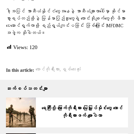
ဒါ့အပြင် အာဆီယံနိုင်ငံတွေအနေနဲ့ အာဆီယံချာတာပေါ်မှာ ခိုင်မာ
စွာရပ်တည်ဖို့နဲ့ မြန်မာပြည်သူတွေရဲ့ တောင်းဆိုချက်တွေကို ဖိအား
ပေးဆောင်ရွက်လာဖို့ ရည်ရွယ်ကျင်းပခြင်း ဖြစ်ကြောင်း MFDMC
အဖွဲ့က ဆိုပါတယ်။
Views:
120
,
တောင်ကိုရီးယား
ရှစ်လေးလုံး
In this article:
ဆက်စပ်သတင်းများ
ရေကြီးလို့ မြောက်ကိုရီးယား မြေမြှုပ်မိုင်းတွေ တောင်
ကိုရီးယားဖက် မျောပါလာ