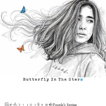
ဩဂုတ်-၇၊၂၀၂၆။ဆဏ်း/People’s Spring