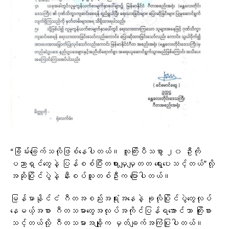
“ခြိမ်းခြေက်သလိုဖြစ်နေပါတယ်။ လူကြိးပီသစွာ ၂၀ ဦးကို
ပညာရှင်တွေနဲ့ ပြန်စစ်ပြီးတရားမျှမျှတတ ရွေးပေးသင့်တယ်”လို့
အဆိုပြိုင်ပွဲနဲ့ နီးစပ်သူတစ်ဦးက ပြောပါတယ်။
မြန်မာနိုင်ငံ ဂီတအစည်းအရုံးအနေနဲ့ ခုလိုပြိုင်ပွဲတွေလုပ်
နေမယ့်အစား ဂီတသမားတွေအလုပ်အကိုင်ပြန်ရအောင်သာ ကြိုးစား
သင့်တယ်လို့ ဂီတသမားအချို့က မှတ်ချက်အကြံပြုပါတယ်။