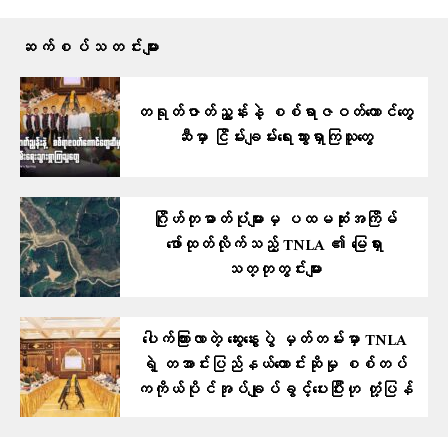
ဆက်စပ်သတင်းများ
တရုတ်ဇာတ်ညွှန်းနဲ့ ​စစ်ရာဇဝတ်​ကောင်​တွေ
ဆီမှာ ငြိမ်းချမ်း​ရေးသွားရှာကြသူ​​တွေ
ဂြိုဟ်တုဓာတ်ပုံများမှ ပထမဆုံးအကြိမ်
ဖော်ထုတ်လိုက်သည့် TNLA ၏ မြေရှား
သတ္တုတွင်းများ
ပေါက်ကြားလာတဲ့ ဆွေးနွေးပွဲ မှတ်တမ်းမှာ TNLA
ရဲ့ တအာင်းပြည်နယ်တောင်းဆိုမှု စစ်တပ်
ကကိုယ်ပိုင်အုပ်ချုပ်ခွင့်ပေးပြီးဟု တုံ့ပြန်