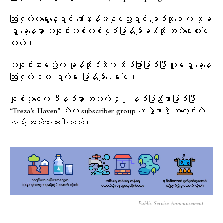
ဩဂုတ်လမွေးနေ့ရှင် တော်လှန်အနုပညာရှင် ချစ်သုဝေ က သူမ
ရဲ့ မွေးနေ့မှာ သီချင်းသစ်တစ်ပုဒ်ဖြန့်ချိမယ်လို့ အသိပေးထားပါ
တယ်။
သီချင်းနာမည်က မုန်တိုင်းထဲက လိပ်ပြာဖြစ်ပြီး သူမရဲ့ မွေးနေ့
ဩဂုတ် ၁၀ ရက်မှာ ဖြန့်ချိပေးမှာပါ။
ချစ်သုဝေက ဒီနှစ်မှာ အသက် ၄၂ နှစ်ပြည့်တာဖြစ်ပြီး
“Treza’s Haven” ဆိုတဲ့ subscriber group လေးဖွဲ့ထားတဲ့ အကြောင်းကို
လည်း အသိပေးထားပါတယ်။
Public Service Announcement