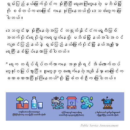
ရှမ်းပြည်နယ်မြောက်ပိုင်းက မိုးကြီးပြီး ရေဘေးကြုံတွေ့နေတဲ့ မဘိမ်းမြို့
ကို စစ်တပ်က လေကြောင်း ကနေ ဗုံးကြဲနေတယ်လို့ ဒေသခံတွေက ပြော
ပါတယ်။
ဒေသတွင်းမှာ မိုးကြီးနေတဲ့အပြင် တရုတ်နိုင်ငံက ရွှေလီမြစ်
အထက်ပိုင်းရေပိုလွှဲက​ရေလွှတ်နေလို့ မဘိမ်းမြို့နယ်အပါအဝင်
ကချင်ပြည်နယ်နဲ့ ရှမ်းပြည်နယ်မြောက်ပိုင်းမြို့နယ်အချို့မှာ
ရေကြီးနစ်မြုပ်နေတာဖြစ်ပါတယ်။
” ရေက တရိပ်ရိပ်တက်တာကနေ အခုဆိုရင် အိမ်အောက်ထပ်
တွေလုံးဝမြုပ်သွားပြီ။လူတွေဒုက္ခရောက်နေတဲ့အချိန်မှာ လေကြောင်းက
ခဏခဏလာပြီးဗုံးကြဲနေတယ်”လို့ မြို့ခံတစ်ဦးက ပြောပါတယ်။
Public Service Announcement