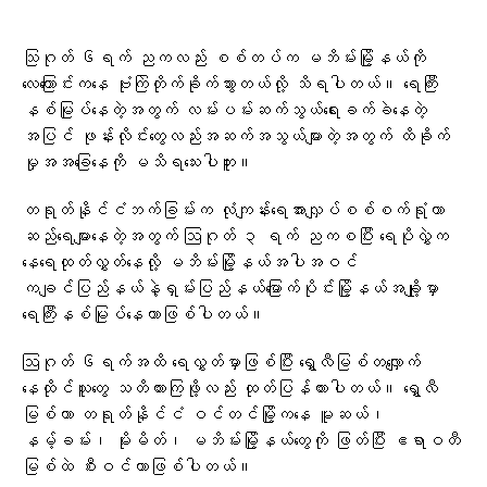
သြဂုတ် ၆ရက် ညကလည်း စစ်တပ်က မဘိမ်းမြို့နယ်ကို
လေကြောင်းကနေ ဗုံးကြဲတိုက်ခိုက်သွားတယ်လို့ သိရပါတယ်။ ရေကြီး
နစ်မြုပ်နေတဲ့အတွက် လမ်းပမ်းဆက်သွယ်ရေးခက်ခဲနေတဲ့
အပြင် ဖုန်းလိုင်းတွေလည်းအဆက်အသွယ်များတဲ့အတွက် ထိခိုက်
မှုအအခြေနေကို မသိရသေးပါဘူး။
တရုတ်နိုင်ငံဘက်ခြမ်းက လုံကျန်းရေအားလျှပ်စစ်စက်ရုံဟာ
ဆည်ရေများနေတဲ့အတွက် ဩဂုတ် ၃ ရက် ညကစပြီး ရေပိုလွှဲက‌
နေရေထုတ်လွှတ်နေလို့ မဘိမ်းမြို့နယ်အပါအဝင်
ကချင်ပြည်နယ်နဲ့ရှမ်းပြည်နယ်မြောက်ပိုင်းမြို့နယ်အချို့မှာ
ရေကြီးနစ်မြုပ်နေတာဖြစ်ပါတယ်။
ဩဂုတ် ၆ရက်အထိ ရေလွှတ်မှာဖြစ်ပြီး ရွှေလီမြစ်တလျှောက်
နေထိုင်သူတွေ သတိထားကြဖို့လည်း ထုတ်ပြန်ထားပါတယ်။ ရွှေလီ
မြစ်ဟာ တရုတ်နိုင်ငံ ဝင်တင်မြို့ကနေ မူဆယ်၊
နမ့်ခမ်း၊ မိုးမိတ်၊ မဘိမ်းမြို့နယ်တွေကို ဖြတ်ပြီး ဧရာဝတီ
မြစ်ထဲ စီးဝင်တာဖြစ်ပါတယ်။