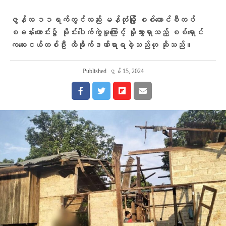
ဇွန်လ ၁၁ရက်တွင်လည်း မန်တုံမြို့ စစ်ကောင်စီတပ်
စခန်းဟောင်း၌ မိုင်းပေါက်ကွဲမှုကြောင့် မှိုသွားရှာသည့် စစ်ရှောင်
ကလေးငယ်တစ်ဦး ထိခိုက်ဒဏ်ရာရခဲ့သည်ဟု ဆိုသည်။
Published
ဇွန် 15, 2024