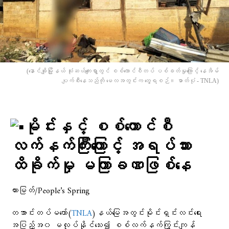
(နောင်ချိုမြို့နယ် သုံးဆယ်ကျေးရွာတွင် စစ်ကောင်စီတပ် ပစ်ခတ်မှုကြောင့် နေအိမ်
ပျက်စီးနေသည်ကို မေလအတွင်းက တွေ့ရစဉ်။ ဓာတ်ပုံ - TNLA)
မိုင်းနှင့် စစ်ကောင်စီ
လက်နက်ကြီးကြောင့် အရပ်သား
ထိခိုက်မှု မကြာခဏဖြစ်နေ
ထားမြတ်/People’s Spring
တအာင်းတပ်မတော်(
TNLA
)နယ်မြေအတွင်းမိုင်းရှင်းလင်းရေး
အပြည့်အ၀ မလုပ်နိုင်သေး၍ စစ်လက်နက်ကြွင်းကျန်