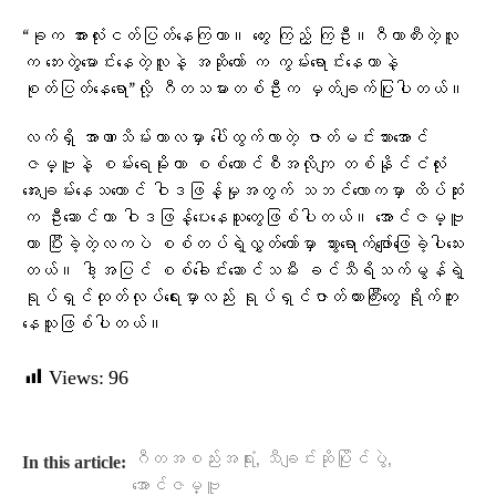
“ခုက အားလုံးငတ်ပြတ်နေကြတာ။ တွေး ကြည့် ကြဦး။ဂီတာတီးတဲ့လူ
က ဘေးတွဲမောင်းနေတဲ့လူနဲ့ အဆိုတော် က ကွမ်းရောင်းနေတာနဲ့
စုတ်ပြတ်နေရော”လို့ ဂီတသမားတစ်ဦးက မှတ်ချက်ပြုပါတယ်။
လက်ရှိ အာဏာသိမ်းကာလမှာ ပေါ်ထွက်လာတဲ့ ဇာတ်မင်းသားအောင်
ဇမ္ဗူနဲ့ စမ်းရေမိုးဟာ စစ်ကောင်စီအလိုကျ တစ်နိုင်ငံလုံး
အေးချမ်းနေသယောင် ဝါဒဖြန့်မှုအတွက် သဘင်လောကမှာ ထိပ်ဆုံး
က ဦးဆောင်ကာ ဝါဒဖြန့်ပေးနေသူတွေဖြစ်ပါတယ်။ အောင်ဇမ္ဗူ
ဟာ ပြီးခဲ့တဲ့လကပဲ စစ်တပ်ရဲ့လွှတ်တော်မှာ သွားရောက်ဖျော်ဖြေခဲ့ပါသေး
တယ်။ ဒါ့အပြင် စစ်ခေါင်းဆောင်သမီး ခင်သီရိသက်မွန်ရဲ့
ရုပ်ရှင်ထုတ်လုပ်ရေးမှာလည်း ရုပ်ရှင်ဇာတ်ကားကြီးတွေ ရိုက်ကူး
နေသူဖြစ်ပါတယ်။
Views:
96
,
,
ဂီတအစည်းအရုံး
သီချင်းဆိုပြိုင်ပွဲ
In this article:
အောင်ဇမ္ဗူ