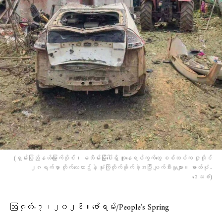
(ရှမ်းပြည်နယ်မြောက်ပိုင်း၊ မဘိမ်းမြို့ပေါ်ရှိ လူနေရပ်ကွက်တွေ စစ်တပ်က ဇူလိုင်
၂၈ရက်မှာ တိုက်လေယာဉ်နဲ့ ဗုံးကြဲတိုက်ခိုက်ခဲ့အပြီး ပျက်စီးမှုများ။ ဓာတ်ပုံ -
ဒေသခံ)
ဩဂုတ်-၇၊၂၀၂၆။ဇော်ရမ်း/People’s Spring