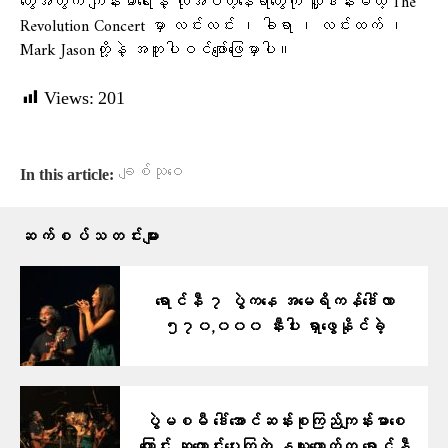
တွေအတွက် ကျန်းမာရေးနဲ့ လိုအပ်တဲ့နေရာတွေကို လှူဒါန်းမယ့် The
Revolution Concert မှာ လင်းလင်း ၊ ခါရာ ၊ လင်းထက် ၊
Mark Jasonတို့နဲ့ အတူပါဝင်ဖျော်ဖြေမှာပါ။
Views:
201
ချစ်သုဝေ
In this article:
ဆက်စပ်သတင်းများ
ရောင်နီ ၇ ပွဲကနေ အမေရိကန်ဒေါ်လာ
၅၇၀,၀၀၀ နီးပါး ရှာဖွေနိုင်ခဲ့
ပွဲမစမီ ဒေါ်အောင်ဆန်းစုကြည်ကျန်းမာစေ