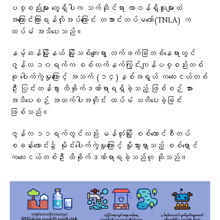
ပစ္စည်းများ တွေ့ရှိပါက သက်ဆိုင်ရာ တာဝန်ရှိသူများထံ
အကြောင်းကြားရန်လိုအပ်ကြောင်း တအာင်းတပ်မတော်(TNLA) က
ထပ်မံ အသိပေးသည်။
နမ့်ဆန်မြို့နယ် မြို့သစ်ကျေးရွာ လက်ဖက်ခြံတစ်နေရာတွင်
ဇွန်လ ၁၀ရက်က စစ်လက်နက်ကြွင်းကျန်ပစ္စည်းတစ်
ခု ပေါက်ကွဲမှုကြောင့် အသက် (၁၄)နှစ်အရွယ် ကလေးငယ်တစ်
ဦး ပြင်းထန်စွာ ထိခိုက်ဒဏ်ရာရရှိခဲ့သည့် ဖြစ်စဉ် အား
အသိပေးစဉ် အထက်ပါအတိုင်း ထပ်မံ သတိပေးခဲ့ခြင်း
ဖြစ်သည်။
ဇွန်လ ၁၁ရက်တွင်လည်း မန်တုံမြို့ စစ်ကောင်စီတပ်
စခန်းဟောင်း၌ မိုင်းပေါက်ကွဲမှုကြောင့် မှိုသွားရှာသည့် စစ်ရှောင်
ကလေးငယ်တစ်ဦး ထိခိုက်ဒဏ်ရာရခဲ့သည်ဟု ဆိုသည်။