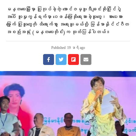
မန္တလေးမြို့မှာ ပြုလုပ်ခဲ့တဲ့ အောင်ဇမ္ဗူသီချင်းဆိုပြိုင်ပွဲ
အပေါ် လူမှုကွန်ရက်မှာ ဝေဖန်ပြောဆိုရေးသားခဲ့သူတွေ၊ အားပေးအား
မြှောက် ပြုသူတွေကို ထိရောက်စွာ အရေးယူမယ်လို့ မြန်မာနိုင်ငံဂီတ
အစည်းအရုံး (မန္တလေးတိုင်း)က ထုတ်ပြန်ပါတယ်။
Published
19 နာရီ ago