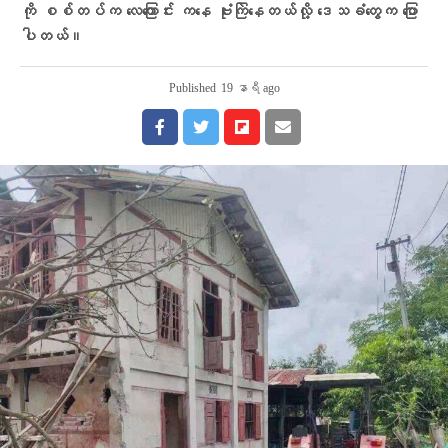
ကို စစ်တပ်က လေကြောင်း ကနေ ဗုံးကြဲနေတယ်လို့ ဒေသခံတွေက ပြော
ပါတယ်။
Published
19 နာရီ ago