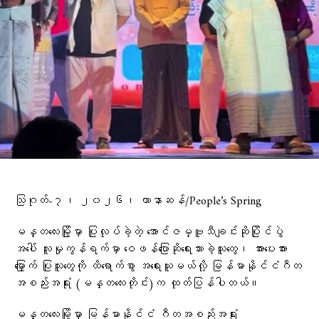
သြဂုတ်-၇၊ ၂၀၂၆၊ ဟာနာဆန်/People’s Spring
မန္တလေးမြို့မှာ ပြုလုပ်ခဲ့တဲ့ အောင်ဇမ္ဗူသီချင်းဆိုပြိုင်ပွဲ
အပေါ် လူမှုကွန်ရက်မှာ ဝေဖန်ပြောဆိုရေးသားခဲ့သူတွေ၊ အားပေးအား
မြှောက် ပြုသူတွေကို ထိရောက်စွာ အရေးယူမယ်လို့ မြန်မာနိုင်ငံဂီတ
အစည်းအရုံး (မန္တလေးတိုင်း)က ထုတ်ပြန်ပါတယ်။
မန္တလေးမြို့မှာ မြန်မာနိုင်ငံ ဂီတအစည်းအရုံး