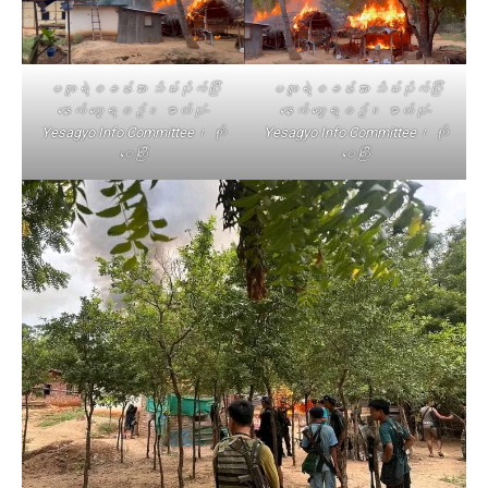
မအူရဲစခန်းအား သိမ်းပိုက်ပြီး
မအူရဲစခန်းအား သိမ်းပိုက်ပြီး
နောက် တွေ့ရစဥ်။ ဓာတ်ပုံ-
နောက် တွေ့ရစဥ်။ ဓာတ်ပုံ-
Yesagyo Info Committee၊ ကို
Yesagyo Info Committee၊ ကို
ဝေကြီး
ဝေကြီး