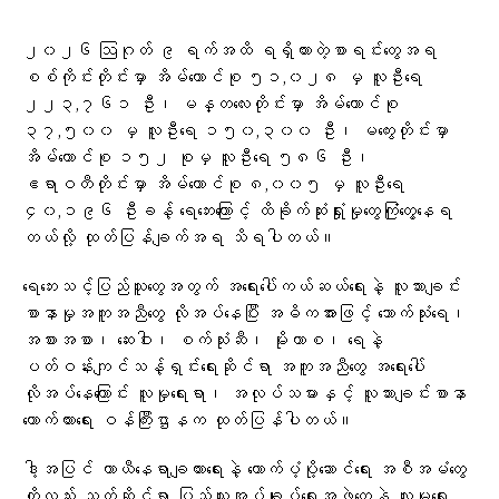
၂၀၂၆ ဩဂုတ် ၉ ရက်အထိ ရရှိထားတဲ့စာရင်းတွေအရ
စစ်ကိုင်းတိုင်းမှာ အိမ်ထောင်စု ၅၁,၀၂၈ မှ လူဦးရေ
၂၂၃,၇၆၁ ဦး၊ မန္တလေးတိုင်းမှာ အိမ်ထောင်စု
၃၇,၅၀၀ မှ လူဦးရေ ၁၅၀,၃၀၀ ဦး၊ မကွေးတိုင်းမှာ
အိမ်ထောင်စု ၁၅၂ စုမှ လူဦးရေ ၅၈၆ ဦး၊
ဧရာဝတီတိုင်းမှာ အိမ်ထောင်စု ၈,၀၀၅ မှ လူဦးရေ
၄၀,၁၉၆ ဦးခန့် ရေဘေးကြောင့် ထိခိုက်ဆုံးရှုံးမှုတွေကြုံတွေ့နေရ
တယ်လို့ ထုတ်ပြန်ချက်အရ သိရပါတယ်။
ရေဘေးသင့်ပြည်သူတွေအတွက် အရေးပေါ်ကယ်ဆယ်ရေးနဲ့ လူသားချင်း
စာနာမှုအကူအညီတွေ လိုအပ်နေပြီး အဓိကအားဖြင့် သောက်သုံးရေ၊
အစားအစာ၊ ဆေးဝါး၊ စက်သုံးဆီ၊ မိုးကာစ၊ ရေနဲ့
ပတ်ဝန်းကျင်သန့်ရှင်းရေးဆိုင်ရာ အကူအညီတွေ အရေးပေါ်
လိုအပ်နေကြောင်း လူမှုရေးရာ၊ အလုပ်သမားနှင့် လူသားချင်းစာနာ
ထောက်ထားရေး ဝန်ကြီးဌာနက ထုတ်ပြန်ပါတယ်။
ဒါ့အပြင် ယာယီနေရာချထားရေးနဲ့ ထောက်ပံ့ပို့ဆောင်ရေး အစီအမံတွေ
ကိုလည်း သက်ဆိုင်ရာ ပြည်သူ့အုပ်ချုပ်ရေးအဖွဲ့တွေနဲ့ လူမှုရေး