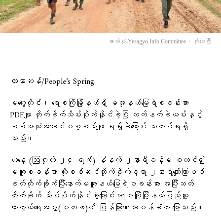
ဓာတ်ပုံ-Yesagyo Info Committee၊ ကိုဝေကြီး
ဟာနာဆန်/People’s Spring
မကွေးတိုင်း၊ ရေစကြိုမြို့နယ်ရှိ မအူနယ်မြေရဲစခန်းအား
PDFများ တိုက်ခိုက်သိမ်းပိုက်နိုင်ခဲ့ပြီး လက်နက်ခဲယမ်းနှင့်
စစ်အသုံးအဆောင်ပစ္စည်းများ ရရှိခဲ့ကြောင်း သတင်းရရှိ
သည်။
ယနေ့
(ဩဂုတ် ၂၄ ရက်) နံနက် ၂နာရီခန့်မှ စတင်၍
မအူစခန်းအား ထိုးစစ်ဆင်တိုက်ခိုက်ခဲ့ရာ ၂နာရီကျော်ကြာပစ်
ခတ်တိုက်ခိုက်ပြီးနောက်မအူနယ်မြေရဲစခန်းအား အပြီးသတ်
တိုက်ခိုက် သိမ်းပိုက်နိုင်ခဲ့ကြောင်း ရေစကြိုမြို့နယ်ပြည်သူ့
ကာကွယ်ရေးအဖွဲ့(ပကဖ)၏ ပြန်ကြားရေးတာဝန်ခံက ပြောသည်။