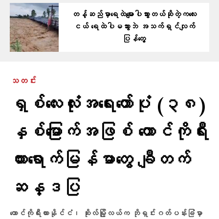
တန့်ဆည်မှာ​ရေထဲ​မျောပါသွားတယ်ဆိုတဲ့ကလေး
ငယ် ရေထဲပါမသွားဘဲ အသက်ရှင်လျက်
ပြန်​တွေ့
သတင်း
ရှစ်လေးလုံးအရေးတော်ပုံ (၃၈)
နှစ်မြောက်အဖြစ် တောင်ကိုရီး
ယားရောက်မြန်မာတွေ ချီတက်
ဆန္ဒပြ
တောင်ကိုရီးယားနိုင်ငံ၊ ဆိုးလ်မြို့လယ်က ဘိုရှင်းဂတ်ပန်းခြံမှာ