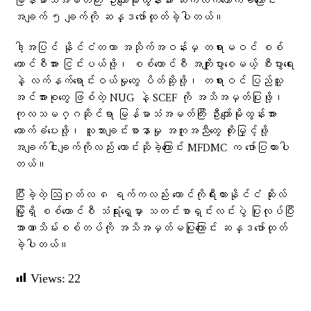
မြန်မာသံအမတ်ကြီး ဦးကျော်မိုးထွန်းအား ဆက်လက်ထောက်ခံကြောင်း
အချက် ၅ ချက်ကို ဆန္ဒဖော်ထုတ်ခဲ့ပါတယ်။
ဒါ့အပြင် နိုင်ငံတကာ အသိုက်အဝန်းမှ တရားမဝင် စစ်
ကောင်စီအား ငြင်းပယ်ဖို့၊ စစ်ကောင်စီ အကျိုးပွားစေမယ့် စီးပွားရေး
နဲ့ လက်နက်ရောင်းဝယ်မှုတွေ ပိတ်ဆို့ဖို့၊ တရားဝင် ပြည်သူ့
အင်အားစုတွေ ဖြစ်တဲ့ NUG နဲ့ SCEF ကို အသိအမှတ်ပြုဖို့၊
ကုလသမဂ္ဂဆိုင်ရာ မြန်မာသံအမတ်ကြီး ဦးကျော်မိုးထွန်းအား
ထောက်ခံပေးဖို့၊ လူသားချင်းစာနာမှု အကူအညီတွေ တိုးမြှင့်ဖို့
အချက်ငါးချက်ကိုလည်း တောင်းဆိုခဲ့ကြောင်း MFDMC က ဖော်ပြထားပါ
တယ်။
ပြီးခဲ့တဲ့ ဩဂုတ်လ ၈ ရက်ကလည်း တောင်ကိုရီးယားနိုင်ငံ ဆိုးလ်
မြို့ရှိ စစ်ကောင်စီ သံရုံးရှေ့မှာ သတင်းစာရှင်းလင်းပွဲ ပြုလုပ်ပြီး
အာဏာသိမ်းစစ်တပ်ကို အသိအမှတ်မပြုကြောင်း ဆန္ဒဖော်ထုတ်
ခဲ့ပါတယ်။
Views:
22