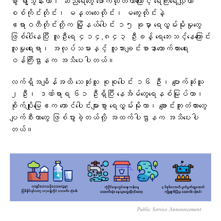
စွာ ရွာသွန်းတာ၊ ဆည်ရေတွေ ဖောက်ထုတ်တာကြောင့် ရေကြီးရေလျှံကာ
စစ်ကိုင်းတိုင်း၊ မန္တလေးတိုင်း၊ မကွေးတိုင်းနဲ့
ဧရာဝတီတိုင်းတို့က မြို့နယ်ပေါင်း ၁၅ ခုမှာ ရေလွှမ်းမိုးမှုတွေ
ဖြစ်ပေါ်နေပြီး လူဦးရေ ၄၁၄,၈၄၃ ဦးခန့် ရေဘေးသင့်နေကြောင်း
လူမှုရေးရာ၊ အလုပ်သမားနှင့် လူသားချင်းစာနာထောက်ထားရေး
ဝန်ကြီးဌာနက အသိပေးပါတယ်။
လက်ရှိအချိန်အထိ သေဆုံးသူ စုစုပေါင်း ၁၆ ဦး၊ ပျောက်ဆုံးသူ
၂ ဦး၊ ဒဏ်ရာရ ၆၁ ဦးရှိပြီး နေအိမ်တွေရေနစ်မြုပ်တာ၊
စိုက်ပျိုးမြေဧက ထောင်ပေါင်းများစွာ ရေလွှမ်းမိုးတာ၊ ချောင်းကူးတံတားတွေ
ပျက်စီးတာတွေ ဖြစ်ပွားခဲ့တယ်လို့ အထက်ပါဌာနက အသိပေးပါ
တယ်။
Public Service Announcement