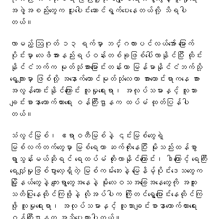
အဖွဲ့အစည်းတွေက ပူးပေါင်းဆောင်ရွက်ပေးနေတယ်လို့ သိရပါ
တယ်။
လာမည့် ဩဂုတ် ၁၃ ရက်မှာ ဘင်္ဂလားပင်လယ်အော် မြောက်
ပိုင်းမှာ လေဖိအားနည်းရပ်ဝန်းတစ်ခုဖြစ်ပေါ်လာနိုင်ပြီး ထိုင်း
နိုင်ငံဘက်က မုတ်သုံအားမြောင်းတန်းဟာ မြန်မာနိုင်ငံဘက်သို့
ရွေ့လျားမှာ ဖြစ်လို့ အနောက်တောင်မုတ်သုံလေဟာ အားကောင်းရာကနေ အား
အလွန်ကောင်းနိုင်ကြောင်း လူမှုရေးရာ၊ အလုပ်သမားနှင့် လူသား
ချင်းစာနာထောက်ထားရေး ဝန်ကြီးဌာနက ထပ်မံ ထုတ်ပြန်ပါ
တယ်။
သံလွင်မြစ်၊ ဧရာဝတီမြစ်နဲ့ ၎င်းမြစ်တွေရဲ့
မြစ်လက်တက်တွေမှာ မြစ်ရေဟာ ဆက်တိုးနေပြီး မိုးသည်းထန်စွာ
ရွာသွန်းမယ်ဆိုရင် ရေထပ်မံ တိုးလာနိုင်ကြောင်း၊ ဒါကြောင့် ရေကြီး
ရေလျှံမှုဖြစ်ပွားလေ့ရှိတဲ့ မြစ်ကမ်းဘေးနဲ့ မြေနိမ့်ပိုင်းဒေသတွေက
မြို့နယ်တွေနဲ့ ကျေးရွာတွေအနေနဲ့ မိုးလေဝသအခြေအနေတွေကို အထူး
သတိပြုနေထိုင်ကြဖို့နဲ့ လိုအပ်ပါက ကြိုတင်ရွှေ့ပြောင်းနေထိုင်ကြ
ဖို့ လူမှုရေးရာ၊ အလုပ်သမားနှင့် လူသားချင်းစာနာထောက်ထားရေး
ဝန်ကြီးဌာနက အသိပေးထားပါတယ်။