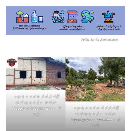
Public Service Announcement
မအူရဲစခန်းအား သိမ်းပိုက်ပြီး
နောက် တွေ့ရစဥ်။ ဓာတ်ပုံ-
မအူရဲစခန်းအား သိမ်းပိုက်ပြီး
Yesagyo Info Committee၊ ကို
နောက် တွေ့ရစဥ်။ ဓာတ်ပုံ-
ဝေကြီး
Yesagyo Info Committee၊ ကို
ဝေကြီး