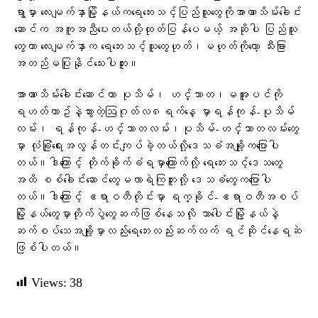
ရွာမှာ​ ​လေးမျက်နှာမြို့နယ်ကရေ​ဘေးသင့်ပြည်သူ​တွေကိုအာဏာသိမ်း​ခေါင်း​
ဆောင်က အကူအညီ​ပေးတယ်လို့ထုတ်ပြန်​​ပေမယ့် အဆိုပါ ပြည်သူ​
တွေဟာ ​လေးမျက်နှာက ​ရေ​ဘေးသင့်သူ​တွေဟုတ်၊မဟုတ်ကို​တော့ သီးခြား
အတည်မပြုနိုင်​သေးပါဘူး။
အာဏာသိမ်း​ခေါင်း​ဆောင်ဟာ ပုသိမ်၊ ဟင်္သာတ၊မအူပင်ကို
ရဟတ်ယာဥ်နဲ့သွားတဲ့ဩဂုတ်လ၈ရက်နေ့ ​မှာရန်ကုန်-ပုသိမ်
လမ်း၊ ရန်ကုန်-ဟင်္သာတလမ်း၊ပုသိမ်-ဟင်္သာတလမ်းတွေ
မှာ လုံခြုံရေးအလွန်တင်းကျပ်ခဲ့တယ်လို့​ဒေသခံအချို့က​ပြောပါ
တယ်။ဒါ​ကြောင့် တိုက်ခိုက်ခံရမှာကြောက်လို့ ရေဘေးသင့်ဒေသတွေ
အထိ စစ်ခေါင်းဆောင်တွေမလာရဲကြဘူးလို့ ဒေသခံတွေကပြောပါ
တယ်။ဒါ​ကြောင့် ဧရာဝတီတိုင်းမှာ ရက္ခိုင်-ဧရာဝတီအစပ်
မြို့နယ်​တွေမှာတိုက်ပွဲတွေဆက်ဖြစ်နေသလို သာ​​ပေါင်းမြိို့နယ်နဲ့
ဆက်စပ်​သေအချို့မှာလည်းရေဘေးလည်းဆက်လက် ရင်ဆိုင်နေရဆဲ
ဖြစ်ပါတယ်။
Views:
38