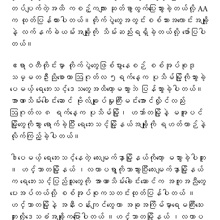
တပ်ပျက်တဲ့အထိ ကစဉ့်ကလျား ဆုတ်ခွာထွက်ပြေးသွားခဲ့တယ်လို့ AA
က ထုတ်ပြန်ထားပါတယ်။တိုက်ပွဲတွေအတွင်းစစ်သားအလောင်းအချို့
နဲ့ လက်နက်ခဲယမ်းအချို့ကို သိမ်းဆည်းရရှိခဲ့တယ်လို့ ​ဖော်ပြပါ
တယ်။
ဧရာဝတီတိုင်းမှာ တိုက်ပွဲတွေဖြစ်ပွားနေစဉ် စစ်အုပ်စုဒု
သမ္မတဦးညိုစောဟာ ဩဂုတ်လ ၅ရက်နေ့က ပုသိမ်မြို့ကိုသွားခဲ့​
ပေမယ့် ရေဘေးသင့်‌ဒေသတွေအထိ​တော့မသွားဘဲ ပြန်သွားခဲ့ပါတယ်။
အာဏာသိမ်းခေါင်းဆောင် ဗိုလ်ချုပ်မှုးကြီးမင်းအောင်လှိုင်လည်း
ဩဂုတ်လ ၈ ရက်နေ့က ပုသိမ်မြို့၊ ဟသာ်တမြို့နဲ့ မအူပင်
မြို့​တွေကိုသွား ရောက်ခဲ့ပြီး ‌ရေဘေးသင့်မြို့နယ်အချို့ကို ရဟတ်ယာဉ်နဲ့
လိုက်ကြည့်ခဲ့ပါတယ်။
ဒါ​ပေမယ့် ​ရေ​ဘေးသင့်​​နေတဲ့ လေးမျက်နှာမြို့နယ်ကို​တော့ မသွားခဲ့ပါဘူး
။ ဟင်္သာတမြို့နယ် ၊လဟာပရွာကိုသာသွားပြီးလေးမျက်နှာမြို့နယ်
က ​ရေ​ဘေးသင့်ပြည်သူ​တွေကို အာဏာသိမ်း​ခေါင်း​ဆောင်က အကူအညီ​တွေ​
ပေးအပ်တယ်လို့ စစ်အုပ်စုကသတင်းထုတ်ပြန်ပါတယ် ။
ဟင်္သာတမြို့နဲ့ အနီးဝန်းကျင်​တွေဟာ ​အခုအကြိမ်မှာရေမကြီး​သေး
ဘူးလို့​ဒေသခံအချို့က​ပြောပါတယ် ။ဟင်္သာတမြို့နယ် ၊လဟာပ