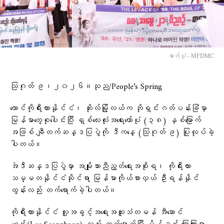
ဓာတ်ပုံ - MFDMC
သြဂုတ် ၉၊၂၀၂၆။သုည/People’s Spring
တောင်ကိုရီးယားနိုင်ငံ၊ ဆိုးလ်မြို့လယ်က ဘိုရှင်းဂတ်ပန်းခြံမှာ
မြန်မာတွေစုပေါင်းပြီး ရှစ်လေးလုံးအရေးတော်ပုံ (၃၈) နှစ်မြောက်
အဖြစ် ချီတက်ဆန္ဒပြပွဲကို ဒီကနေ့ (သြဂုတ် ၉) ပြုလုပ်ခဲ့
ပါတယ်။
အဲဒီဆန္ဒပြပွဲမှာ အမျိုးသားညီညွတ်ရေးအစိုးရ၊ ကိုရီးယား
သမ္မတနိုင်ငံဆိုင်ရာ မြန်မာကိုယ်စားလှယ် ဦးရန်နိုင်
ထွန်းလည်း တက်ရောက်ခဲ့ပါတယ်။
ကိုရီးယားနိုင်ငံ လူ့အခွင့်အရေးအထူးသံတမန် အီဆောင်