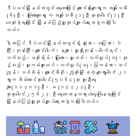
ဒီပဲယင်းမြို့နယ်အတွင်း ရေ​​ဘေးကြောင့် ချောင်းရိုးကျေးရွာက အမျိုးသမီး
(၆)ဦး၊ ကြူတောကျေးရွာ က အမျိုးသမီး (၁)ဦး စုစုပေါင်း(၇)ဦး
သေဆုံးခဲ့ရကြောင်း မြို့နယ်ပြည်သူ့အုပ်ချုပ်ရေးအဖွဲက ပြောပါ
တယ်။
ဒါ့အပြင် ဒီပဲယင်းမြို့နယ်အတွင်းရှိ ရုံးသာ၊သပြေသာ၊ဝဲ
ကြီး၊ကုန်းကြီး၊ချောင်းပေါက်၊နများ၊မူးရိုးကုန်း၊ပေါက်ရင်း၊
လက်ဆည်၊မစိုးရိမ်၊ကြူတော၊မူးသစ်၊လက်လှုပ်(တ)၊အု
ဌ်ဆည်၊မူးကမ်းဆူးတပ်၊လက်လှုပ်(မ)၊မြကန်သာ၊ဆင်
ကျွန်၊သစ်ဆိမ့်၊ချောင်းမီးတို၊ကျွဲတိုးခြုံ စတဲ့ ကျေးရွာပေါင်း ၂၁
ရွာက အိမ်ထောင်စုပေါင်း(၅၀၆၄)စု လူဦးရေ
ကျား(၁၁၃၀၁)ဦး၊ မ (၁၄၃၂၃)ဦး၊
စုစုပေါင်း၂၅၆၂၄ ဦး ရေဘေးအန္တရာယ်တွေ့ကြုံနေရကြောင်း
မြို့နယ်ပြည်သူ့အုပ်ချုပ်ရေးအဖွဲက ပြောပါတယ်။