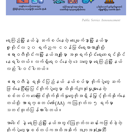
Public Service Announcement
ရေကြည်မြို့နယ်နဲ့ ဆက်စပ်နေတဲ့ လေးမျက်နှာမြို့နယ်မှာ
ဇူလိုင်လ ၃၀ ရက်ညက ငဝန်မြစ်ရေကာတာကျိုးလို့
ဧရာဝတီတိုင်းကမြို့နယ်အချို့မှာ အခုရက်ပိုင်းရေဘေးရင်ဆိုင်
နေရပါတယ်။လက်ရှိရေဝင်နေတဲ့ ဒေသတွေမှာ ရေကြည်မြို့နယ်
လည်း ပါဝင်ပါတယ်။
ဧရာဝတီနဲ့ ရခိုင်ပြည်နယ် နယ်စပ်မှာ တိုက်ပွဲတွေ ဆက်
ဖြစ်နေပြီးမြေပြင်တိုက်ပွဲတွေမှာ ထိခိုက်ကျဆုံးမှုများနေတဲ့
စစ်တပ်က လေကြောင်းတိုက်ခိုက်မှုတွေကိုအရှိန်မြှင့်တိုက်ခိုက်နေ
တယ်လို့ အာရက္ခတပ်တော်(AA) က ဩဂုတ်လ ၅ ရက်မှာ
သတင်းထုတ်ပြန်ထားပါတယ်။
သာပေါင်း နဲ့ ရေကြည်မြို့နယ်အတွင်းဩဂုတ်လဆန်းကဖြစ်ခဲ့တဲ့
တိုက်ပွဲတွေမှာစစ်တပ်ကအထိအခိုက် အကျအဆုံးများပြီး