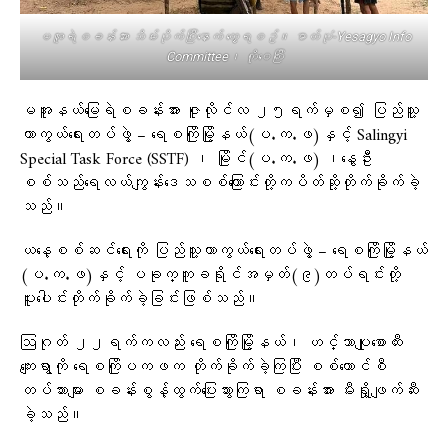
မအူရဲစခန်းအား သိမ်းပိုက်ပြီးနောက် တွေ့ရစဥ်။ ဓာတ်ပုံ-Yesagyo Info
Committee၊ ကိုဝေကြီး
မအူနယ်မြေရဲစခန်းအား ဇူလိုင်လ ၂၅ရက်မှစ၍ ပြည်သူ့
ကာကွယ်ရေးတပ်ဖွဲ့ – ရေစကြိုမြို့နယ်(ပ.က.ဖ)နှင့် Salingyi
Special Task Force (SSTF) ၊ မြိုင်(ပ.က.ဖ) ၊နွေဦး
စစ်သည်ရေလယ်ကျွန်းဒေသစစ်ကြောင်းတို့ကပိတ်ဆို့တိုက်ခိုက်ခဲ့
သည်။
ယနေ့စစ်ဆင်ရေးကို ပြည်သူ့ကာကွယ်ရေးတပ်ဖွဲ့ – ရေစကြိုမြို့နယ်
(ပ.က.ဖ)နှင့် ပခုက္ကူခရိုင်အမှတ်(၉)တပ်ရင်းတို့
ပူးပေါင်းတိုက်ခိုက်ခဲ့ခြင်းဖြစ်သည်။
ဩဂုတ် ၂၂ရက်ကလည်း ရေစကြိုမြို့နယ်၊ ဟင်္သာပျုစောထီး
ကျေးရွာကို ရေစကြိုပကဖက တိုက်ခိုက်ခဲ့ကြပြီး စစ်ကောင်စီ
တပ်သားများ စခန်းစွန့်ထွက်ပြေးသွားကြရာ စခန်းအား မီးရှို့ဖျက်ဆီး
ခဲ့သည်။