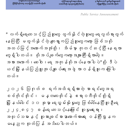
Public Service Announcement
” လက်ရှိရေဘေးသင့်ပြည်သူတွေ ထွက်နိုင်တဲ့သူတွေ ရေလွတ်ရာထွက်
နေကြပြီး မထွက်နိုင်တဲ့ ကျေးရွာကပြည်သူတွေကတော့ ဖြစ်သလို
အထပ်မြင့်အဆောက်အအုံတို့၊ အိမ်မှာ ကုတင်ဆင့်ပြီး နေရတာ
တွေရှိပါတယ်။ လိုအပ်ချက်တွေကတော့အများကြီးရှိတာပေါ့။
အစားအသောက်၊ဆေးဝါး၊ရေ အကုန်လိုအပ်နေတာပါပဲ”လို့ ဒီပဲ
ယင်းမြို့နယ်ပြည်သူ့အုပ်ချုပ်ရေးအဖွဲ တာဝန်ရှိသူက ပြောပါ
တယ်။
၂၀၂၆ သြဂုတ် ၈ ရက်အထိရရှိထားတဲ့ စာရင်းတွေအရ
စစ်ကိုင်းတိုင်း၊ မန္တလေးတိုင်းနဲ့ ဧရာဝတီတိုင်းတို့ရှိ
မြို့နယ်ပေါင်း ၁၀ ခုမှာ ရေလွှမ်းမိုးမှုတွေ ဖြစ်ပေါ်နေပြီးလူဦးရေ
၂၂၄,၈၄၇ ခန့်ရေ ဘေးသင့်နေကြောင်း လူမှုရေးရာ၊
အလုပ်သမားနှင့် လူသားချင်းစာနာထောက်ထားရေး ဝန်ကြီးဌာနက
မနေ့ညက ထုတ်ပြန် အသိပေးပါတယ်။