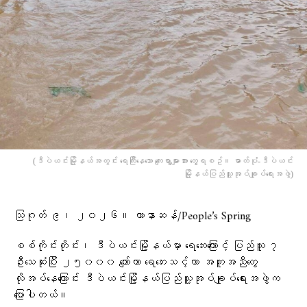
(ဒီပဲယင်းမြို့နယ်အတွင်း ရေကြီးနေသော ကျေးရွာများအား တွေ့ရစဥ်။ ဓာတ်ပုံံ-ဒီပဲယင်း
မြို့နယ်ပြည်သူ့အုပ်ချုပ်ရေးအဖွဲ)
သြဂုတ် ၉၊ ၂၀၂၆။ ဟာနာဆန်/People’s Spring
စစ်ကိုင်းတိုင်း၊ ဒီပဲယင်းမြို့နယ်မှာ ရေဘေးကြောင့် ပြည်သူ ၇
ဦးသေဆုံးပြီး ၂၅၀၀၀ ကျော်ဟာ ရေဘေးသင့်ကာ အကူအညီတွေ
လိုအပ်နေကြောင်း ဒီပဲယင်းမြို့နယ်ပြည်သူ့အုပ်ချုပ်ရေးအဖွဲက
ပြောပါတယ်။