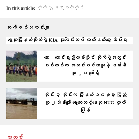
,
တိုက်ပွဲ
ဧရာဝတီတိုင်း
In this article:
ဆက်စပ်သတင်းများ
ရွှေကူမြို့နယ်တိုက်ပွဲ KIA ပူးပေါင်းတပ် လက်နက်တွေ သိမ်းရ
ဆော – လောင်းရှည်လမ်းပိုင်း တိုက်ပွဲအတွင်း
စစ်တပ်က အလင်းဝင်လာသူနဲ့ ဖမ်းမိ
သူ ၂၀ ကျော်ရှိ
တိုင်း ၃ တိုင်းက မြို့နယ် ၁၀ခုမှာ ပြည်
သူ ၂သိန်းကျော် ရေဘေးသင့်နေဟု NUG ထုတ်
ပြန်
သတင်း