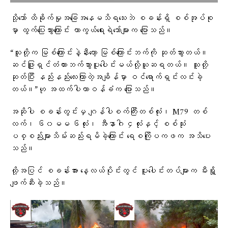
သို့သော် ထိခိုက်မှုအခြေအနေမသိရသေးဘဲ စခန်းရှိ စစ်အုပ်စု
မှာ ထွက်ပြေးသွားကြောင်း ကာကွယ်ရေးရဲဘော်များက ပြောသည်။
“သူတို့က မြစ်ကြောင်းနဲ့နီးတော့ မြစ်ကြောင်းဘက်ကို ဆုတ်သွားတယ်။
ဆင်ဖြူရှင်တံတားဘက်သွားပူးပေါင်းမယ်လို့ယူဆရတယ်။ သူတို့
ဆုတ်ပြီး နည်းနည်းလေးကြာတဲ့အချိန်မှာ ဝင်ရောက်ရှင်းလင်းခဲ့
တယ်။”ဟု အထက်ပါတာဝန်ခံက ​ပြောသည်။
အဆိုပါ စခန်းတွင်းမှ ဂျန်ပါစက်ကြီးတစ်လုံး၊ M79 တစ်
လက်၊ ၆၀မမ ၆လုံး၊ အီနာဂါ ၄လုံးနှင့် စစ်သုံး
ပစ္စည်းများသိမ်းဆည်းရမိခဲ့ကြောင်း ရေစကြိုပကဖက အသိပေး
သည်။
ထို့အပြင် စခန်းအား နေ့လယ်ပိုင်းတွင် ပူးပေါင်းတပ်များက မီးရှို့
ဖျက်ဆီးခဲ့သည်။