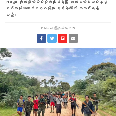
PDFများ တိုက်ခိုက်သိမ်းပိုက်နိုင်ခဲ့ပြီး လက်နက်ခဲယမ်းနှင့်
စစ်အသုံးအဆောင်ပစ္စည်းများ ရရှိခဲ့ကြောင်း သတင်းရရှိ
သည်။
Published
ဩဂုတ် 24, 2024