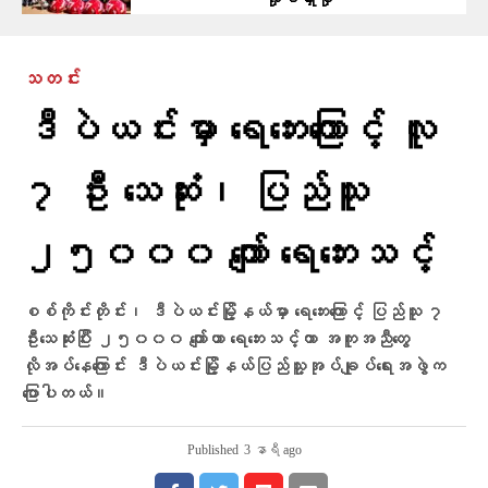
လှုပ်ရှားမှု
သတင်း
ဒီပဲယင်းမှာ ရေဘေးကြောင့် လူ
၇ ဦး သေဆုံး၊ ပြည်သူ
၂၅၀၀၀ ကျော် ရေဘေးသင့်
စစ်ကိုင်းတိုင်း၊ ဒီပဲယင်းမြို့နယ်မှာ ရေဘေးကြောင့် ပြည်သူ ၇
ဦးသေဆုံးပြီး ၂၅၀၀၀ ကျော်ဟာ ရေဘေးသင့်ကာ အကူအညီတွေ
လိုအပ်နေကြောင်း ဒီပဲယင်းမြို့နယ်ပြည်သူ့အုပ်ချုပ်ရေးအဖွဲက
ပြောပါတယ်။
Published
3 နာရီ ago