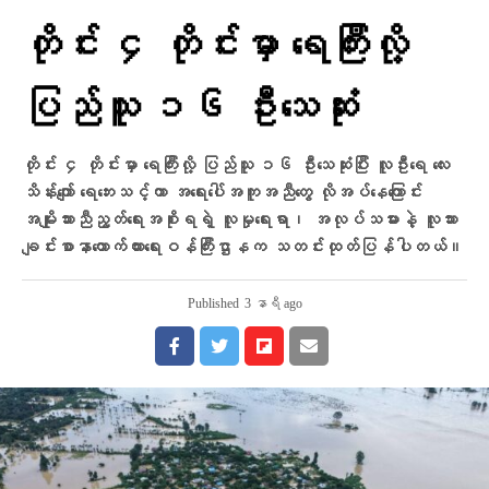
တိုင်း ၄ တိုင်းမှာ ရေကြီးလို့
ပြည်သူ ၁၆ ဦးသေဆုံး
တိုင်း ၄ တိုင်းမှာ ရေကြီးလို့ ပြည်သူ ၁၆ ဦးသေဆုံးပြီး လူဦးရေ လေး
သိန်းကျော် ရေဘေးသင့်ကာ အရေးပေါ်အကူအညီတွေ လိုအပ်နေကြောင်း
အမျိုးသားညီညွတ်ရေးအစိုးရရဲ့ လူမှုရေးရာ၊ အလုပ်သမားနဲ့ လူသား
ချင်းစာနာထောက်ထားရေးဝန်ကြီးဌာနက သတင်းထုတ်ပြန်ပါတယ်။
Published
3 နာရီ ago