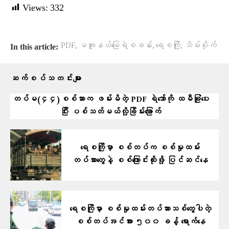
Views:
332
,
,
,
PDF
မအူနယ်မြေရဲစခန်း
ရေစကြို
သိမ်းပိုက်
In this article:
ဆက်စပ်သတင်းများ
တပ်မ(၄၄)စစ်သားက ဖမ်းမိတဲ့ PDF ရဲဘော်ကို ထမီခြုံပေး
ပြီး ပစ်သတ်မယ်လို့ခြိမ်းခြောက်
ရေစကြိုမှာ စစ်တပ်က စစ်မှုထမ်း
တပ်သားတွေနဲ့ စစ်ကြောင်းထိုးဖို့ ပြင်ဆင်နေ
ရေစကြိုမှာ စစ်မှုထမ်းတပ်သားသစ်တွေပါတဲ့
စစ်တပ်အင်အား ၅၀၀ ခန့် ရောက်နေ