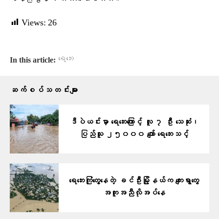
Views:
26
ရေဘေး
In this article:
ဆက်စပ်သတင်းများ
ဒီပဲယင်းမှာ ရေဘေးကြောင့် လူ ၇ ဦး သေဆုံး၊
ပြည်သူ ၂၅၀၀၀ ကျော် ရေဘေးသင့်
ရေဘေးကြုံတွေ့နေတဲ့ ခင်ဦးမြို့နယ်က ကျေးရွာတွေ
အကူအညီလိုအပ်နေ