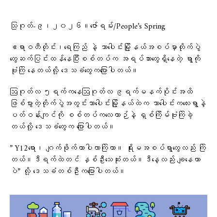
သြဂုတ်-၉၊၂၀၂၆။ဇော်ရမ်း/People’s Spring
ဧရာဝတီတိုင်း၊ရေကြည် နဲ့ သာပေါင်းမြို့နယ်အစပ်မှာတိုက်ပွဲ
တွေဆက်ပြင်းထန်နေပြီးစစ်တပ်က အရပ်သားတွေရှိနေတဲ့ ရွာကို
ဗုံးကြဲ‌ နေတယ်လို့ ​ဒေသခံ​တွေက​ပြောပါတယ်။
ဩဂုတ်လ ၅ရက်ကနေဩဂုတ်လ ၉ရက်မနက်ပိုင်းအထိ
ဖြစ်ပွားတဲ့တိုက်ပွဲအတွင်းသာပေါင်းမြို့နယ်ထဲက သာပေါင်းကလေးရွာနဲ့
ပတ်ဝန်းကျင်ကို စစ်တပ်ကလေယာဉ်နဲ့ ရှစ်ကြိမ်ဗုံးကြဲခဲ့
တယ်လို့ ဒေသ‌ခံတွေက ပြောပါတယ်။
” Y12ရော၊ ဂျက်ဖိုက်တာပါလာကြဲတာ။ ရိုးမအစပ်ရွာတွေလည်း ကြဲ
တယ်။ဒီရက်ထဲတင် နှစ်ဦးသေဆုံးတယ်။ဒီနေ့လည်း ချနေတာ
ပဲ” လို့ ဒေသခံတစ်ဦးကပြောပါတယ်။