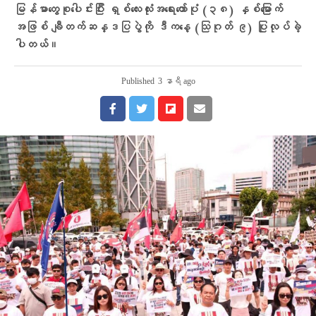
မြန်မာတွေစုပေါင်းပြီး ရှစ်လေးလုံးအရေးတော်ပုံ (၃၈) နှစ်မြောက်
အဖြစ် ချီတက်ဆန္ဒပြပွဲကို ဒီကနေ့ (သြဂုတ် ၉) ပြုလုပ်ခဲ့
ပါတယ်။
Published
3 နာရီ ago