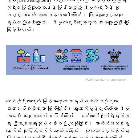
ဟွန်း(Lee Seonghoon) လည်း တက်ရောက်ပြီး မိန့်ခွန်း ပြောကြားရာ
ကိုရီးယားပြည်သူတွေအနေနဲ့ မြန်မာပြည် ဒီမိုကရေစီနဲ့ လူ့
အခွင့်အရေးကို အလေးအနက်ထားပါကြောင်း၊ ပြည်သူတွေနဲ့အတူ
ရပ်တည်နေပါကြောင်း၊ ဒီမိုကရေစီရေးအတွက် အားမလျှော့ကြဖို့ ပြော
ကြားခဲ့ပါတယ်။
Public Service Announcement
တောင်ကိုရီးယားရောက် မြန်မာတွေက အရပ်ဝတ်လဲအစိုးရဟာ
အာဏာသိမ်းအစိုးရသာ ဖြစ်ကြောင်း၊ ရွေးကောက်ပွဲနဲ့လွှတ်တော်ဟာ ဒီမို
ကရေစီ အတုအယောင်သာ ဖြစ်ကြောင်း၊ မင်းအောင်လှိုင်ရဲ့ရက်တ
ရာ ငြိမ်းချမ်းရေးလုပ်ငန်းစဉ် ကျဆုံးကြောင်း၊ အာဆီယံအသင်းရဲ့
နောက်ဆုံး ဆုံးဖြတ်ချက်ကို ထောက်ခံကြောင်း၊ ကုလသမဂ္ဂဆိုင်ရာ