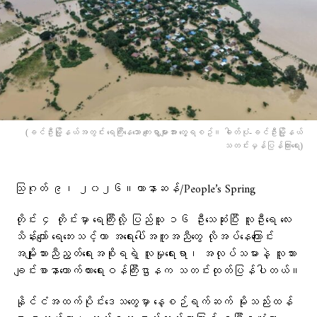
(ခင်ဦးမြို့နယ်အတွင်း ရေကြီးနေသော ကျေးရွာများအား တွေ့ရစဥ်။ ဓါတ်ပုံ-ခင်ဦးမြို့နယ်
သတင်းမှန်ပြန်ကြားရေး)
သြဂုတ် ၉၊ ၂၀၂၆။ဟာနာဆန်/People’s Spring
တိုင်း ၄ တိုင်းမှာ ရေကြီးလို့ ပြည်သူ ၁၆ ဦးသေဆုံးပြီး လူဦးရေ လေး
သိန်းကျော် ရေဘေးသင့်ကာ အရေးပေါ်အကူအညီတွေ လိုအပ်နေကြောင်း
အမျိုးသားညီညွတ်ရေးအစိုးရရဲ့ လူမှုရေးရာ၊ အလုပ်သမားနဲ့ လူသား
ချင်းစာနာထောက်ထားရေးဝန်ကြီးဌာနက သတင်းထုတ်ပြန်ပါတယ်။
နိုင်ငံအထက်ပိုင်းဒေသတွေမှာ နေ့စဉ်ရက်ဆက် မိုးသည်းထန်