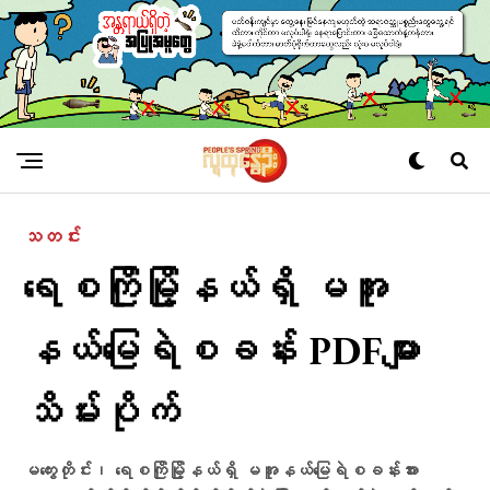
သတင်း
ရေစကြိုမြို့နယ်ရှိ မအူ
နယ်မြေရဲစခန်း PDFများ
သိမ်းပိုက်
မကွေးတိုင်း၊ ရေစကြိုမြို့နယ်ရှိ မအူနယ်မြေရဲစခန်းအား