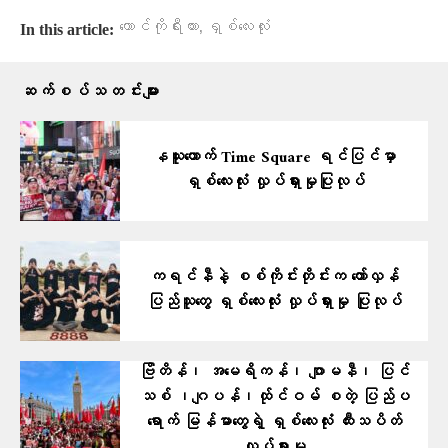
,
တောင်ကိုရီးယား
ရှစ်လေးလုံး
In this article:
ဆက်စပ်သတင်းများ
နယူးယောက် Time Square ရင်ပြင်မှာ
ရှစ်လေးလုံး လှုပ်ရှားမှုပြုလုပ်
ကရင်နီနဲ့ စစ်ကိုင်းတိုင်းက တော်လှန်
ပြည်သူတွေ ရှစ်လေးလုံး လှုပ်ရှားမှု ပြုလုပ်
ဗြိတိန်၊ အမေရိကန်၊ ဂျာမနီ၊ ပြင်
သစ် ၊ဂျပန်၊ထ်ုင်ဝမ် စတဲ့ ပြ​ည်ပ
ရောက် မြန်မာတွေရဲ့ ရှစ်လေးလုံး ထီးသပိတ်