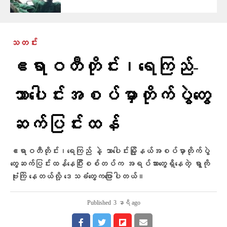
သတင်း
ဧရာဝတီတိုင်း၊ရေကြည်-
သာ​ပေါင်းအစပ်မှာတိုက်ပွဲတွေ
ဆက်ပြင်းထန်
ဧရာဝတီတိုင်း၊ရေကြည် နဲ့ သာပေါင်းမြို့နယ်အစပ်မှာတိုက်ပွဲ
တွေဆက်ပြင်းထန်နေပြီးစစ်တပ်က အရပ်သားတွေရှိနေတဲ့ ရွာကို
ဗုံးကြဲ‌ နေတယ်လို့ ​ဒေသခံ​တွေက​ပြောပါတယ်။
Published
3 နာရီ ago