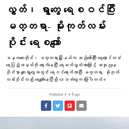
လွှတ်၊ ရွာတွေ ရေစဝင်ပြီး
မတ္တရာ- မိုးကုတ်လမ်း
ပိုင်း ရေစကျော်
မန္တလေးတိုင်း၊ မတ္တရာမြို့နယ်က ဆည်တော်ကြီး ရေလှောင်တမံ
ရေပြည့်အမှတ်ကို ရောက်နေပြီး ရေဆက်လွှတ်တာကြောင့် အခု‌‌ညနေ
ပိုင်းမှာ ကျေးရွာတွေအတွင်း ရေဝင်‌ရောက်လာပြီး မတ္တရာ- မိုးကုတ်
လမ်းပိုင်းလည်း ရေကျော်နေပြီလို့ ဒေသခံတွေက ပြောပါတယ်။
Published
4 နာရီ ago