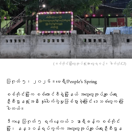
(စစ်ကိုင်းမြို့ထွေအုပ်ရုံးအား တွေ့ရစဥ်။ ဓါတ်ပုံံ-CJ)
သြဂုတ် ၅၊ ၂၀၂၆။မေရီ/People’s Spring
စစ်ကိုင်းမြို့က စစ်ကောင်စီရဲ့မြို့နယ် အထွေထွေအုပ်ချုပ်ရေး
ဦးစီးဌာနရုံးအနီး ဗုံးပေါက်ကွဲမှုဖြစ်ပွားခဲ့ကြောင်း ဒေသခံတွေက ပြော
ပါတယ်။
ဒီကနေ့ သြဂုတ် ၅ ရက် နေ့လယ် ၁ နာရီခန့်က စစ်ကိုင်း
မြို့၊ နန္ဒဝန်ရပ်ကွက်က အထွေထွေအုပ်ချုပ်ရေးဦးစီးဌာန