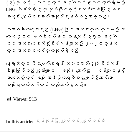
(၃)ခု နှင့် ၂၀၁၉တွင် မဂ္ဂါဝပ် ၉၀၀ထွက်ရှိမည့်
LNG စီမံကိန်း ၃ကို လုပ်ကိုင်ခွင့်စတင်ပေးခဲ့ပြီး ၃နှစ်
အတွင်း လျှပ်စစ်ဓာတ်အားထုတ်ရန်စီစဉ်ထားခဲ့သည်။
သဘာဝဓါတ်ငွေ့အရည် (LNG)ဖြင့် ဓာတ်အားထုတ် လုပ်မည့် သာ
ကေတ ၄၀၀ မဂ္ဂါဝပ်နှင့် သန်လျင် ၃၅၀ မဂ္ဂါ
ဝပ် ဓာတ်အားပေးစက်ရုံစီမံကိန်းများသည် ၂၀၂၀ဇွန်လ
တွင် ဓာတ်အားစတင်ထုတ်လုပ်ခဲ့သည်။
နွေရာသီတွင် မီးမပျက်စေရန် သဘာဝဓာတ်ငွေ့သုံး စီမံကိန်း
ငါးခုဖြစ်သည့် ကျွန်းချောင်း၊ အလုံ၊ ကျောက်ဖြူ၊ သန်လျင်နှင့်
သာကေတတို့တွင် အမျိုး သားဒီမိုကရေစီအဖွဲ့ချုပ်ဦးဆောင်သော
အစိုးရလက်ထက်တွင် တည်ဆောက်ခဲ့သည်။
Views:
913
,
,
ရန်ကုန်မြို့
လျှပ်စစ်
လျှပ်စစ်မီး
In this article: