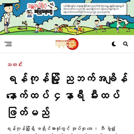
သတင်း
ရန်ကုန်မြို့ ညဘက်အချိန်
နောက်ထပ် ‌၄နာရီ မီးထပ်
ဖြတ်မည်
ရန်ကုန်မြို့ရှိ ခရိုင်အားလုံးတွင် အုပ်စု အေ ၊ ဘီ ခွဲ၍