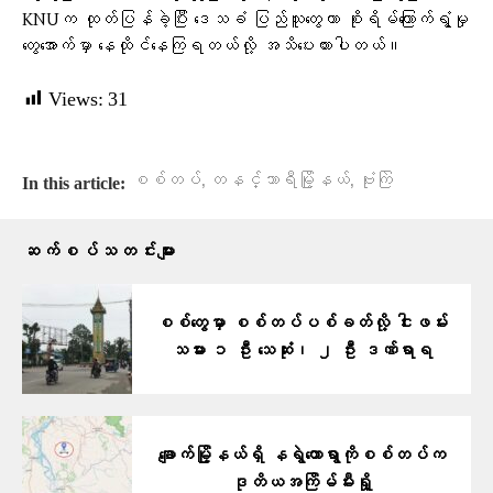
KNUက ထုတ်ပြန်ခဲ့ပြီး ဒေသခံ ပြည်သူတွေဟာ စိုးရိမ်ကြောက်ရွံ့မှု
တွေအောက်မှာ နေထိုင်နေကြရတယ်လို့ အသိပေးထားပါတယ်။
Views:
31
,
,
စစ်တပ်
တနင်္သာရီမြို့နယ်
ဗုံးကြဲ
In this article:
ဆက်စပ်သတင်းများ
စစ်တွေမှာ စစ်တပ်ပစ်ခတ်လို့ ငါးဖမ်း
သမား ၁ ဦး သေဆုံး၊ ၂ ဦး ဒဏ်ရာရ
ချောက်မြို့နယ်ရှိ နရွဲတောရွာကိုစစ်တပ်က
ဒုတိယအကြိမ်မီးရှို့