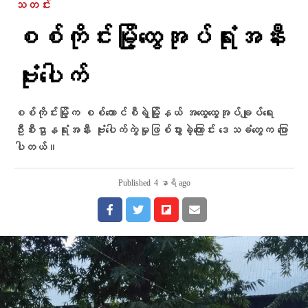
သတင်း
စစ်ကိုင်းမြို့ထွေအုပ်ရုံးအနီး
ဗုံးပေါက်
စစ်ကိုင်းမြို့က စစ်ကောင်စီရဲ့မြို့နယ် အထွေထွေအုပ်ချုပ်ရေး
ဦးစီးဌာနရုံးအနီး ဗုံးပေါက်ကွဲမှုဖြစ်ပွားခဲ့ကြောင်း ဒေသခံတွေက ပြော
ပါတယ်။
Published
4 နာရီ ago