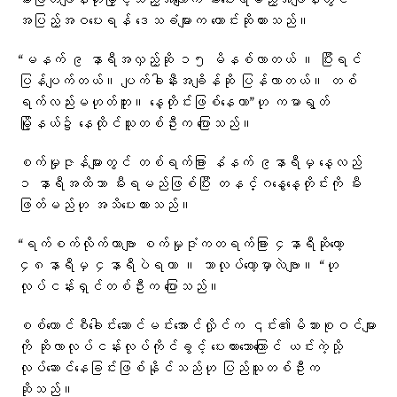
မီးဖြတ်ချိန်တိုးမြှင့်သည့်အလျောက် မီးပေးရမည့်အချိန်တွင်
အပြည့်အဝပေးရန် ဒေသခံများက တောင်းဆိုထားသည်။
“မနက် ၉ နာရီအလှည့်ဆို ၁၅ မိနစ်လာတယ် ။ ပြီးရင်
ပြန်ပျက်တယ်။ ပျက်ခါနီးအချိန်ဆို ပြန်လာတယ်။ တစ်
ရက်လည်းမဟုတ်ဘူး။ နေ့တိုင်းဖြစ်နေတာ”ဟု ကမာရွတ်
မြို့နယ်၌ နေထိုင်သူတစ်ဦးက ပြောသည်။
စက်မှုဇုန်များတွင် တစ်ရက်ခြား နံနက် ၉နာရီမှ နေ့လည်
၁ နာရီအထိသာ မီးရမည်ဖြစ်ပြီး တနင်္ဂနွေနေ့တိုင်းကို မီး
ဖြတ်မည်ဟု အသိပေးထားသည်။
“ရက်စက်လိုက်တာဗျာ စက်မှုဇုံကတရက်ခြား ၄နာရီဆိုတော့
၄၈နာရီမှ ၄နာရီပဲရတာ ။ ဘာလုပ်တော့မှာလဲဗျာ။ “ဟု
လုပ်ငန်းရှင်တစ်ဦးက ပြောသည်။
စစ်ကောင်စီခေါင်းဆောင်မင်းအောင်လှိုင်က ၎င်း၏မိသားစုဝင်များ
ကို ဆိုလာလုပ်ငန်းလုပ်ကိုင်ခွင့် ပေးထားသောကြောင် ယင်းကဲ့သို့
လုပ်ဆောင်နေခြင်းဖြစ်နိုင်သည်ဟု ပြည်သူတစ်ဦးက
ဆိုသည်။