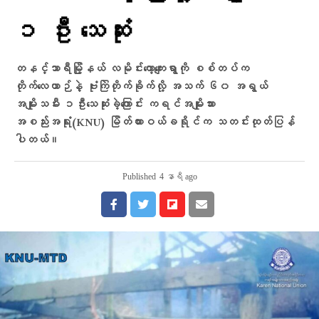
၁ ဦး သေဆုံး
တနင်္သာရီမြို့နယ် လမိုင်းကော့ကျေးရွာကို စစ်တပ်က
တိုက်လေယာဉ်နဲ့ ဗုံးကြဲတိုက်ခိုက်လို့ အသက် ၆၀ အရွယ်
အမျိုးသမီး ၁ဦးသေဆုံးခဲ့ကြောင်း ကရင်အမျိုးသား
အစည်းအရုံး(KNU) မြိတ်ထားဝယ်ခရိုင်က သတင်းထုတ်ပြန်
ပါတယ်။
Published
4 နာရီ ago