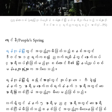
(ကျွန်းတောလမ်းပွဲဈေးပြုလုပ်နေချိန် စမ်းချောင်းမြို့နယ်မှ မီးပျက်နေသည့် လမ်းများကို
ဒီဇင်ဘာ ၁၃ ရက်ညက တွေ့ရစဉ်။ ဓာတ်ပုံ – PS)
ရောင်နီ/People’s Spring
ရန်ကုန်မြို့
တွင် အလှည့်ကျမီးဖြတ်သည့်စနစ်အတွင်း
ဒီဇင်ဘာ ၁၉ရက်ကစ၍ ညဘက်အချိန်တွင် နောက်ထပ်
၄နာရီထပ်တိုးဖြတ်မည်ဟု စစ်ကောင်စီ၏ မြို့နယ်လျှပ်စစ်
မန်နေဂျာရုံးများက အသိပေးသည်။
ရန်ကုန်မြို့ရှိ ခရိုင်အားလုံးတွင် အုပ်စု အေ ၊ ဘီ ခွဲ၍
နံနက် ၅ နာရီမှ နောက်တစ်ရက်နံနက် ၁နာရီအတွင်း လေး
နာရီခြားတစ်ကြိမ် အလှည့်ကျ မီးပေးမည်ဖြစ်သည်။
လက်ရှိတွင် နံနက် ၅ နာရီမှ ည ၉ နာရီအတွင်း လေးနာရီ
တစ်ကြိမ်မီးဖြတ်သည့်စနစ်ဖြင့် အလှည့်ကျမီးပေးနေခြင်းဖြစ်