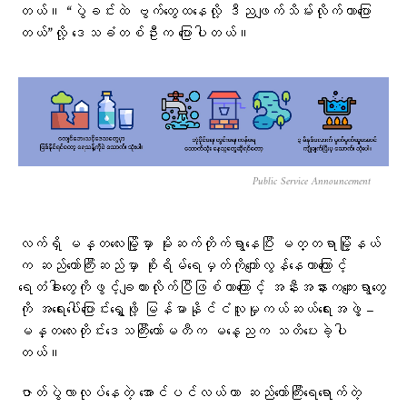
တယ်။ “ပွဲခင်းထဲ ဗွက်တွေထနေလို့ ဒီညဖျက်သိမ်းလိုက်တာပြော
တယ်”လို့ ဒေသခံတစ်ဦးက ပြောပါတယ်။
Public Service Announcement
လက်ရှိ မန္တလေးမြို့မှာ မိုးဆက်တိုက်ရွာနေပြီး မတ္တရာမြို့နယ်
က ဆည်တော်ကြီးဆည်မှာ စိုးရိမ်ရေမှတ်ကိုကျော်လွန်နေတာကြောင့်
ရေတံခါးတွေကိုဖွင့်ချထားလိုက်ပြီဖြစ်တာကြောင့် အနီးအနားကကျေးရွာတွေ
ကို အရေးပေါ်ပြောင်းရွှေ့ဖို့ မြန်မာနိုင်ငံလူမှုကယ်ဆယ်ရေးအဖွဲ့ –
မန္တလေးတိုင်းဒေသကြီးကော်မတီက မနေ့ညက သတိပေးခဲ့ပါ
တယ်။
ဇာတ်ပွဲလာလုပ်နေတဲ့ အောင်ပင်လယ်ဟာ ဆည်တော်ကြီးရေရောက်တဲ့