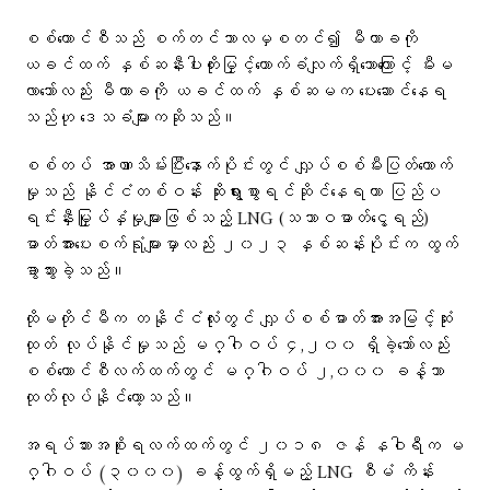
စစ်ကောင်စီသည် စက်တင်ဘာလမှစတင်၍ မီတာခကို
ယခင်ထက် နှစ်ဆနီးပါးတိုးမြှင့်ကောက်ခံလျက်ရှိသောကြောင့် မီးမ
လာ‌သော်လည်း မီတာခကို ယခင်ထက် နှစ်ဆမက ပေးဆောင်နေရ
သည်ဟု ဒေသခံများကဆိုသည်။
စစ်တပ် အာဏာသိမ်းပြီးနောက်ပိုင်းတွင် လျှပ်စစ်မီးပြတ်တောက်
မှုသည် နိုင်ငံတစ်ဝန်း ဆိုးရွားစွာရင်ဆိုင်နေရကာ ပြည်ပ
ရင်းနှီးမြှုပ်နှံမှုများဖြစ်သည့် LNG (သဘာဝဓာတ်ငွေ့ရည်)
ဓာတ်အားပေးစက်ရုံများမှာလည်း ၂၀၂၃ နှစ်ဆန်းပိုင်းက ထွက်
ခွာသွားခဲ့သည်။
ထိုမတိုင်မီက တနိုင်ငံလုံးတွင် လျှပ်စစ်ဓာတ်အားအမြင့်ဆုံး
ထုတ် လုပ်နိုင်မှုသည် မဂ္ဂါဝပ် ၄,၂၀၀ ရှိခဲ့သော်လည်း
စစ်ကောင်စီလက်ထက်တွင် မဂ္ဂါဝပ် ၂,၀၀၀ ခန့်သာ
ထုတ်လုပ်နိုင်တော့သည်။
အရပ်သားအစိုးရလက်ထက်တွင် ၂၀၁၈ ဇန် နဝါရီက မ
ဂ္ဂါဝပ် (၃၀၀၀) ခန့်ထွက်ရှိမည့် LNG စီမံ ကိန်း