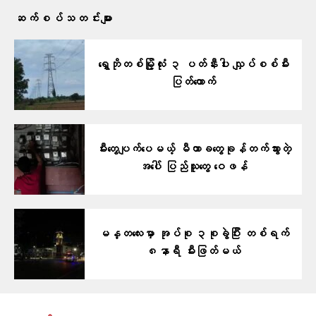
ဆက်စပ်သတင်းများ
ရွှေဘိုတစ်မြို့လုံး ၃ ပတ်နီးပါး လျှပ်စစ်မီး
ပြတ်တောက်
မီးတွေပျက်ပေမယ့် မီတာခတွေခုန်တက်သွားတဲ့
အပေါ် ပြည်သူတွေ ဝေဖန်
မန္တလေးမှာ အုပ်စု ၃စုခွဲပြီး တစ်ရက်
၈နာရီ မီးဖြတ်မယ်