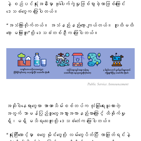
နဲ့ စည်ပင်ရုံးအနီးမှာ ဗုံးပေါက်ကွဲမှုဖြစ်ပွားခဲ့တာဖြစ်ကြောင်း
ဒေသခံတွေက ပြောပါတယ်။
“အသံကြားလိုက်တယ်။ အသံနည်းနည်းတော့ ကျယ်တယ်။ လူထိမထိ
တော့ မကြားဘူး”လို့ ဒေသခံတစ်ဦးက ပြောပါတယ်။
Public Service Announcement
အဆိုပါနေရာတွေဟာ အာဏာသိမ်းစစ်တပ်က လုံခြုံရေးယူထားတဲ့
အတွက် သာမန်ပြည်သူတွေအသွားအလာနည်းတာကြောင့် ထိခိုက်မှု
ရှိ၊မရှိ မသိရသေးဘူးလို့ ဒေသခံ​တေံက ပြောပါတယ်။
“ရုံးကြီးထောင့်မှာ ခတွေ မိုင်းတွေ့လို့ လမ်းတွေပိတ်ပြီး လာဖြုတ်ရင်းနဲ့