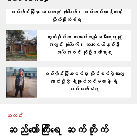
ဆက်စပ်သတင်းများ
စစ်ကိုင်းမြို့မှာ လဝကရုံး ဗုံးပေါက်၊ စစ်တပ်ယာဉ်တန်း
တိုက်ခိုက်ခံရ
ကွတ်ခိုင်က တအာင်းအမျိုးသမီးရေးရာရုံး
အတွင်း ဗုံးပေါက်၊ ကလေးငယ်နှစ်ဦး
အပါအဝင် သုံးဦးဒဏ်ရာရ
စစ်ကိုင်းမြို့အဝင်မှာ လိုင်စင်မဲ့ကားတွေ
မောင်းပို့တဲ့ ရဲအုပ်လင်မယားနဲ့ ရဲ
ပစ်ခတ်ခံရ
သတင်း
ဆည်တော်ကြီးရေ ဆက်တိုက်