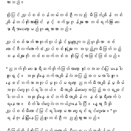
ထားသည်။
ထို့ပြင် လျှပ်စစ်ဝန်ထမ်းတစ်ဦးကလည်း မီးဖြတ်ချိန် တစ်
ချိန်ထပ်တိုးထားကြောင်း နှင့် စက်မှုဇုန်များအား တစ်ရက်ခြား လေး
နာရီသာပေးတော့မည်ဟု ရေးသားထားသည်။
လျှပ်စစ်ဓာတ်အားထုတ်လုပ်နိုင်မှုလျော့ကျသည်ဟုဆိုကာ စစ်
ကောင်စီလက်အောက်ခံ လျှပ်စစ်ရုံးများက အလှည့်ကျမီးဖြတ်သည့်
စနစ်များကို တစ်စထက်တစ်စ တိုးမြှင့်လာခြင်းဖြစ်သည်။
“ညဘက်ကို‌‌ လေးနာရီဆက်တိုက်ဖြတ်တာတော့ လုံးဝအဆင်ပြေမနေပါ
ဘူးရှင့်။ အခုဆိုနေ့ဘက်လာချိန်လဲအပြည့်အဝမလာပါဘူး။
နေ့ခင်းဘက်ဘာအလုပ်မှလုပ်မရတော့ ညဘက်မီးလာချိန်မှအိမ်
အလုပ်တွေလုပ်ရပါတယ်။ မီးလာချိန်လေးတေ့အပြည့်အဝရချင်
ပါတယ်။ အခုဆိုနေ့ခင်းဘက်မီးလာချိန်က နှစ်နာရီလောက်ပဲ
ရနေတာ။ စိတ်ဓါတ်တွေလဲတကယ်ကျနေပါပြီ။ နွေရာသီဆို
လျှပ်စစ်မီးတောင်မြင်ရပါတော့မလား တွေးရင်းရင်တွေမော။”ဟု
ရန်ကုန်မြို့နေပြည်သူတစ်ဦးက ညည်းတွားထားသည်။