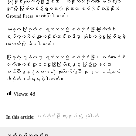
ဗုံး(မိုင်း)ပေါက်ကွဲမူ့ဖြစ်တာ။ ထိခိုက်သေဆုံးကတော့ မသိရသေး
ဘူး”လို့ မြို့ခံတစ်ဦးရဲ့စကားကို ကိုးကားကာ စစ်ကိုင်းအခြေစိုက်
Ground Press က ဖော်ပြပါတယ်။
မနေ့က သြဂုတ် ၄ ရက်ကလည်း စစ်ကိုင်းမြို့ မြောက်ဘော်ဂါ
ရပ်ကွက်ထိပ် ကျောက်ဝိုင်းဟောင်းအနီးမှာ ဗုံးပေါက်ကွဲမှုဖြစ်ပွားခဲ့
သေးတယ်လို့ သိရပါတယ်။
ပြီးခဲ့တဲ့ ဇွန်လ ၅ ရက်ကလည်း စစ်ကိုင်းမြို့၊ စစ်ကောင်စီ
လက်အောက်ခံ လူဝင်မှုကြီးကြပ်ရေးနှင့် ပြည်သူ့အင်အား
ဝန်ကြီးဌာန (လဝကရုံး) ဗုံးပေါက်ကွဲပြီး လူ ၂၀ ဝန်းကျင်
ထိခိုက်ဒဏ်ရာရခဲ့ပါတယ်။
Views:
48
,
,
စစ်ကိုင်းမြို့
ထွေအုပ်ရုံး
ဗုံးပေါက်
In this article: