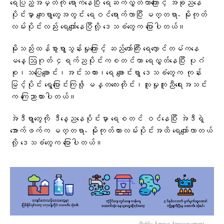
ရေပြည့်အမှတ်ကို ရောက်နေပြီး ရေဆက်လွှတ်တာကြောင့် အခု‌‌ညနေ
ပိုင်းမှာ ကျေးရွာတွေအတွင်း ရေဝင်‌ရောက်လာပြီး မတ္တရာ- မိုးကုတ်
လမ်းပိုင်းလည်း ရေကျော်နေပြီလို့ ဒေသခံတွေက ပြောပါတယ်။
မိုးသည်းထန်စွာရွာသွန်းမှုကြောင့် ဆည်တော်ကြီး ရေလှောင်တမံကနေ
မနေ့ ဩဂုတ် ၄ရက်ညပိုင်းကစတင်ကာ ရေလွှတ်နေပြီး ပုဂံ
စု၊သပြေချောင်း၊အင်းသကား၊ရေ‌ ချောင်းရွာ ဒေသခံတွေက ‌‌‌‌‌‌‌‌‌‌‌‌‌‌‌‌‌‌‌‌‌‌‌‌‌ကုန်း
မြင့်ပိုင်း ရွေ့ပြောင်းကြဖို့ မန္တလေးတိုင်း၊လူမှုကူညီရေးအသင်း
က ကြေညာထားပါတယ်။
အဲဒီရွာတွေကို ဒီနေ့ညနေပိုင်းမှာ ရေစတင် ဝင်နေပြီး အဲဒီ‌‌ရဲ့
အောက်ဖက်က မတ္တရာ- မိုးကုတ်ကားလမ်းပိုင်းအထိ ရေကျော်လာတယ်
လို့ ဒေသခံတွေက ပြောပါတယ်။