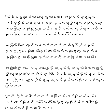
Public Service Announcement
“တံငါသည် ချောင်းကနေရေ လွှတ်နေတာ။အခုဝင်တဲ့ရွာတွေက
အနိမ့်ပိုင်းထဲမှာရှိတာ။အခု မိုးဆက်ရွာပြီး ရေထပ်များရင်တော့
ကွမ်းခြံတွေက ဆုံးရှုံးမှုများတယ်။အဲဒီဘက်က ကွမ်းရွက်အဓိက
လုပ်တဲ့ရွာ တွေလေ”လို့ ဒေသခံတစ်ဦးက ပြောပါတယ်။
ဆည်တော်ကြီးရေ လှောင်တမံဘက်ကလည်း ကန်ရေပြည့်အမှတ်
၄၁၉.၅ပေ ကိုရောက်နေပြီး အောက်ဘက်က ကျေးရွာတွေ ထိခိုက်မှု
နည်းစေဖို့ ထိန်းညှိရေလွှတ်နေတယ်လို့ ထုတ်ပြန်ထားပါတယ်။
ဆည်တော်ကြီးကနေ မန္တလေးကျုံးကို ရေလွှတ်တဲ့ ရေထွက်ပေါက်လည်းရှိ
ပြီး ရေအားများလာပါက အဲဒီထွက်ပေါက်ကပါ ရေလွှတ်လိုက်ရင် ဆိတ်
သာ၊ကျွဲကျ၊ ညောင်ကိုင်းရွာတွေ ရေဝင်နိုင်တယ်လို့ ဒေသခံ တွေက
ပြောပါတယ်။
“ကျုံးကို လွှဲတဲ့ ရေပေါက်ကလည်း အမြဲတမ်း ဘောင်ကျိုးတက်တယ်။
အဲဒီ ဘောင်ကျိုးရင် အပေါ်က ပြောထားတဲ့ရွာ တွေစိုးရိမ်ရတာပေါ့”လို့
ဒေသခံတစ်ဦးက ပြောပါတယ်။