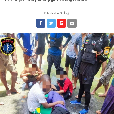
ဒေသခံလူငယ်တဦးရေစီးနဲ့ မျောပါသေဆုံးသွားပါတယ်။
Published
4 နာရီ ago