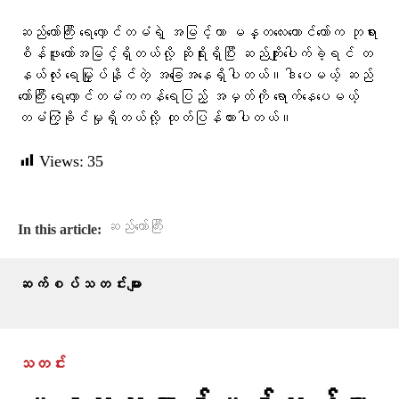
ဆည်တော်ကြီး ရေလှောင်တမံရဲ့ အမြင့်ဟာ မန္တလေးတောင်တော်က ဘုရား
စိန်ဖူးတော်အမြင့်ရှိတယ်လို့ ဆိုရိုးရှိပြီး ဆည်ကျိုးပေါက်ခဲ့ရင် တ
နယ်လုံး ရေမြှုပ်နိုင်တဲ့ အခြေအနေရှိပါတယ်။ဒါပေမယ့် ဆည်
တော်ကြီး ရေလှောင်တမံကကန်ရေပြည့် အမှတ်ကို ရောက်နေပေမယ့်
တမံကြံ့ခိုင်မှုရှိတယ်လို့ ထုတ်ပြန်ထားပါတယ်။
Views:
35
ဆည်တော်ကြီး
In this article:
ဆက်စပ်သတင်းများ
သတင်း