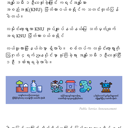
အမျိုးသမီး ၁ဦးသေဆုံးခဲ့ကြောင်း ကရင်အမျိုးသား
အစည်းအရုံး(KNU) မြိတ်ထားဝယ်ခရိုင်က သတင်းထုတ်ပြန်
ပါတယ်။
လမိုင်းကော့ရွာဟာ KNU အုပ်ချုပ်နယ်နယ်မြေ သတ်မှတ်ချက်
အရ KNU မြိတ်ထားဝယ်ခရိုင်
‎လယ်မူလားမြိုနယ်ထဲမှာ ရှိတာပါ။ စစ်တပ်က လမိုင်းကော့ရွာကို
ဩဂုတ် ၄ရက်ညနေပိုင်းမှာ ဗုံးကြဲခဲ့ရာ အမျိုးသမီး ၁ဦးသေဆုံးပြီး
၁ဦး ဒဏ်ရာရခဲ့တာပါ။
Public Service Announcement