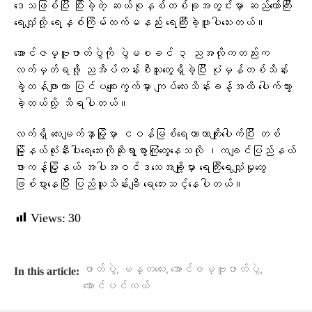
ဒေသဖြစ်ပြီး ပြီးခဲ့တဲ့ ဆယ်စုနှစ်တစ်ခုအတွင်းမှာ ဆည်တော်ကြီး
ရေလျှံလို့ ရေနှစ်ကြိမ်ထက်မနည်း ရေကြီးခဲ့ဖူးပါသေးတယ်။
အောင်ဇမ္ဗူဇာတ်ပွဲကို ပွဲမစခင် ၃ ညအလိုကတည်းက
လက်မှတ်ရဖို့ ညအိပ်တန်းစီသူတွေရှိခဲ့ပြီး ပုံမှန်တစ်သိန်း
ခွဲတန်ဖျာဟာ ပြင်ပစျေးကွက်မှာ ကျပ်လေးသိန်းခန့်အထိ ပေါက်သွား
ခဲ့တယ်လို့ သိရပါတယ်။
လက်ရှိ လေးမျက်နှာမြို့မှာ ငဝန်မြစ်ရေကာတာကျိုးပေါက်ပြီး တစ်
မြို့နယ်လုံးနီးပါးရေဘေးကိုဆိုးရွာစွာကြုံတွေ့နေသလို ၊ကချင်ပြည်နယ်
ဖားကန့်မြို့နယ် အပါအဝင်ဒသေအချို့မှာ ရေကြီးရေလျှံမှုတွေ
ဖြစ်ပွားနေပြီး ပြည်သူသိန်းချီ ရေဘေးသင့်နေပါတယ်။
Views:
30
,
,
,
ဇာတ်ပွဲ
မန္တလေး
အောင်ဇမ္ဗူဇာတ်ပွဲ
In this article:
အောင်ပင်လယ်