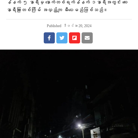
နံနက် ၅ နာရီမှ နောက်တစ်ရက်နံနက် ၁နာရီအတွင်း လေး
နာရီခြားတစ်ကြိမ် အလှည့်ကျ မီးပေးမည်ဖြစ်သည်။
Published
ဒီဇင်ဘာ 20, 2024