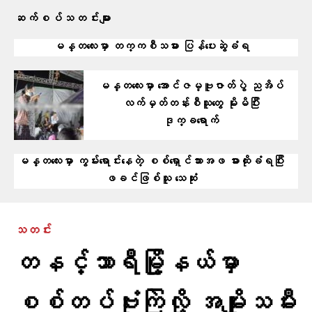
ဆက်စပ်သတင်းများ
မန္တလေးမှာ တက္ကစီသမား ပြန်ပေးဆွဲခံရ
မန္တလေးမှာ အောင်ဇမ္ဗူဇာတ်ပွဲ ညအိပ်
လက်မှတ်တန်းစီသူတွေ မိုးမိပြီး
ဒုက္ခရောက်
မန္တလေးမှာ ကွမ်းရောင်းနေတဲ့ စစ်ရှောင်သားအဖ ဓားထိုးခံရပြီး
ဖခင်ဖြစ်သူ သေဆုံး
သတင်း
တနင်္သာရီမြို့နယ်မှာ
စစ်တပ်ဗုံးကြဲလို့ အမျိုးသမီး