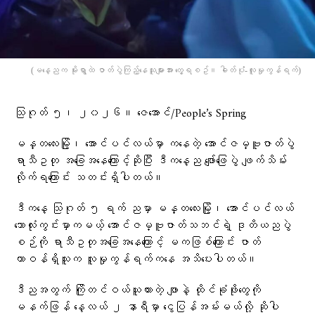
(မနေ့ညက မိုးရွာထဲ ဇာတ်ပွဲကြည့်နေသူများအား တွေ့ရစဥ်။ ဓါတ်ပုံံ-လူမှုကွန်ရက်)
သြဂုတ် ၅၊ ၂၀၂၆။ ဇေအောင်/People’s Spring
မန္တလေးမြို့၊ အောင်ပင်လယ်မှာ ကနေတဲ့ အောင်ဇမ္ဗူဇာတ်ပွဲ
ရာသီဥတု အခြေအနေကြောင့်ဆိုပြီး ဒီကနေ့ည ဖျော်ဖြေပွဲ ဖျက်သိမ်း
လိုက်ရကြောင်း သတင်းရှိပါတယ်။
ဒီကနေ့ သြဂုတ် ၅ ရက် ညမှာ မန္တလေးမြို့၊ အောင်ပင်လယ်
ဘောလုံးကွင်းမှာကမယ့် အောင်ဇမ္ဗူဇာတ်သဘင်ရဲ့ ဒုတိယညပွဲ
စဉ်ကို ရာသီဥတုအခြေအနေကြောင့် မကဖြစ်ကြောင်း ဇာတ်
တာဝန်ရှိသူက လူမှုကွန်ရက်ကနေ အသိပေးပါတယ်။
ဒီညအတွက် ကြိုတင်ဝယ်ယူထားတဲ့ ဖျာနဲ့ ထိုင်ခုံဖိုးတွေကို
မနက်ဖြန် နေ့လယ် ၂ နာရီမှာ ငွေပြန်အမ်းမယ်လို့ ဆိုပါ