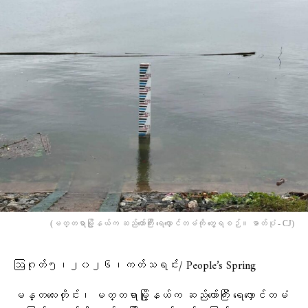
(မတ္တရာမြို့နယ်က ဆည်တော်ကြီး ရေလှောင်တမံကို တွေ့ရစဉ်။ ဓာတ်ပုံ - CJ)
ဩဂုတ်၅၊၂၀၂၆၊ကတ်သရင်း/ People’s Spring
မန္တလေးတိုင်း၊ မတ္တရာမြို့နယ်က ဆည်တော်ကြီး ရေလှောင်တမံ