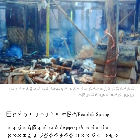
(တနင်္သာရီမြို့နယ် လမိုင်းကော့ကျေးရွာကို စစ်တပ်က တိုက်လေယာဉ်နဲ့ ဗုံးကြဲတိုက်ခိုက်
အပြီး ပျက်စီးမှုများ။ ဓာတ်ပုံ - KNU)
ဩဂုတ် ၅၊ ၂၀၂၆။ ထားမြတ်/People’s Spring
တနင်္သာရီမြို့နယ် လမိုင်းကော့ကျေးရွာကို စစ်တပ်က
တိုက်လေယာဉ်နဲ့ ဗုံးကြဲတိုက်ခိုက်လို့ အသက် ၆၀ အရွယ်