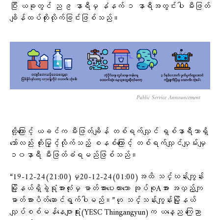
ပြီး ယခုတွင် ည ၉ နာရီမှ နံနက် ၁ နာရီအတွင်းပါ မီးဖြတ်
ချိန်ထပ်တိုးလိုက်ခြင်းဖြစ်သည်။
Public Service Announcement
ထို့ကြောင့် ယခင်က မီးဖြတ်ချိန် တစ်ရက်လျှင် ရှစ်နာရီသာရှိ
သော်လည်း‌ တိုးမြှင့်လိုက်သည့် စနစ်ကြောင့် တစ်ရက်လျှင်ပျှမ်းမျှ
၁၀နာရီ မီးဖြတ်ခံရမည်ဖြစ်သည်။
“19-12-24(21:00)မှ20-12-24(01:00)အထိ သင်္ဃန်းကျွန်း
မြို့နယ်ရှိခွဲရုံအားလုံးမှ ဓာတ်အားပေးထားသော အုပ်စုAအား အလှည့်ကျ
ဓာတ်အားပိတ်ဆောင်ရွက်ပါမည်။”ဟု သင်္သန်းကျွန်းမြို့နယ်
လျှပ်စစ်မန်နေဂျာရုံး(YESC Thingangyun)က ယနေ့ည ကြေညာ