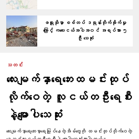
ဖရူဆိုမှာ စစ်တပ် ဒရုန်းတိုက်ခိုက်မှု
ကြောင့် ကလေးငယ်အပါအ၀င် အရပ်သား ၅
ဦး သေဆုံး
သတင်း
လေးမျက်နှာရေဘေးထမင်းထုပ်
လိုက်ဝေတဲ့ လူငယ်တဦးရေစီး
နဲ့မျောပါသေဆုံး
လေးမျက်နှာရေဘေးမှာရေမြုပ်နေတဲ့အိမ်တွေကို ထမင်းထုပ်လိုက်ဝေတဲ့