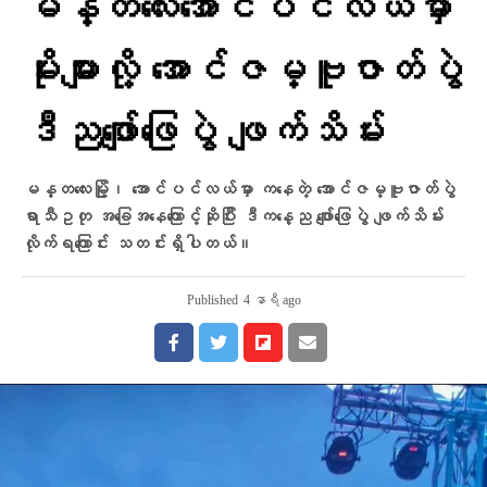
မန္တလေးအောင်ပင်လယ်မှာ
မိုးများလို့ အောင်ဇမ္ဗူဇာတ်ပွဲ
ဒီညဖျော်ဖြေပွဲ ဖျက်သိမ်း
မန္တလေးမြို့၊ အောင်ပင်လယ်မှာ ကနေတဲ့ အောင်ဇမ္ဗူဇာတ်ပွဲ
ရာသီဥတု အခြေအနေကြောင့်ဆိုပြီး ဒီကနေ့ည ဖျော်ဖြေပွဲ ဖျက်သိမ်း
လိုက်ရကြောင်း သတင်းရှိပါတယ်။
Published
4 နာရီ ago