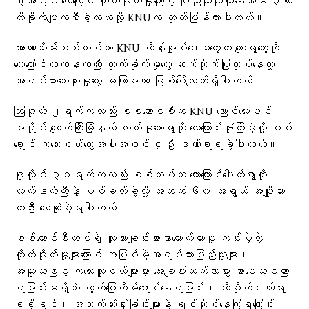
ဒါ့အပြင် လေကြောင်း တိုက်ခိုက်မှုကြောင့် ပြည်သူလူထုနေအိမ် ၃လုံး
ထိခိုက်ပျက်စီးခဲ့တယ်လို့ KNUက ထုတ်ပြန်ထားပါတယ်။
အာဏာသိမ်းစစ်တပ်ဟာ KNU ထိန်းချုပ်ဒေသတွေက ကျေးရွာတွေကို
လေကြောင်းလက်နက်ကြီး တိုက်ခိုက်မှုတွေ ဆက်တိုက်ပြုလုပ်နေလို့
အရပ်သားသေဆုံးမှုတွေ မကြာခဏ ဖြစ်ပေါ်လျက်ရှိပါတယ်။
ဩဂုတ် ၂ရက်ကလည်း စစ်ကောင်စီက KNU ညောင်လေးပင်
ခရိုင် ကျောက်ကြီးမြို့နယ် လယ်မူသောရွာကို လေကြောင်းဗုံးကြဲခဲ့လို့ စစ်
ရှောင် ကလေးငယ်တွေအပါအဝင် ၄ဦး ဒဏ်ရာရခဲ့ပါတယ်။
ဇူလိုင် ၃၁ရက်ကလည်း စစ်တပ်က တောကြောင်ပေါက်ရွာကို
လက်နက်ကြီးနဲ့ ပစ်ခတ်ခဲ့လို့ အသက် ၆၀ အရွယ် အမျိုးသား
တဦး သေဆုံးခဲ့ရပါတယ်။
စစ်ကောင်စီတပ်ရဲ့ လူသားချင်းစာနာထောက်ထားမှု ကင်းမဲ့တဲ့
တိုက်ခိုက်မှုများကြောင့် အပြစ်မဲ့အရပ်သားပြည်သူများ၊
အထူးသဖြင့် ကလေးသူငယ်များမှာ အေးချမ်းသက်သာစွာ စာပေသင်ကြား
ရခြင်းမရှိဘဲ ထွက်ပြေးတိမ်းရှောင်နေရခြင်း၊ ထိခိုက်ဒဏ်ရာ
ရရှိခြင်း၊ အသက်ဆုံးရှုံးခြင်းများနဲ့ ရင်ဆိုင်နေကြရကြောင်း