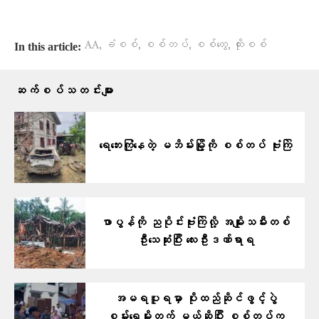
,
,
,
,
AA
ခံစစ်
စစ်တပ်
စစ်တွေ
ထိုးစစ်
In this article:
ဆက်စပ်သတင်းများ
ရေဘေးကြုံနေတဲ့ မဘိမ်းမြို့ကို စစ်တပ် ဗုံးကြဲ
ဖာပွန်ကို ညပိုင်းဗုံးကြဲလို့ အမျိုးသမီးတစ်
ဦးသေဆုံးပြီး လေးဦးဒဏ်ရာရ
အမရပူရမှာ ပိုးထည်ဆိုင်ဖွင့်ပွဲ
စမ်းရေမိုးတက် မယ်ဆိုပြီး စစ်တပ်က