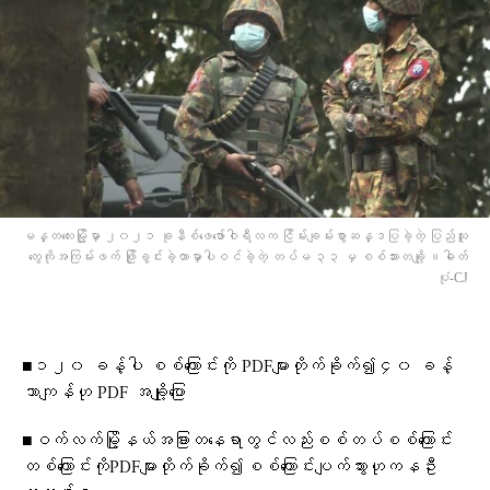
မန္တ​လေးမြို့မှာ ၂၀၂၁ ​ခုနီစ်ဖေ​ဖော်ဝါရီလက ငြိမ်းချမ်းစွာဆန္ဒပြ​ခဲ့တဲ့ ပြည်သူ​
တွေကိုအကြမ်းဖက် ဖြိုခွင်းခဲ့တာမှာပါဝင်ခဲ့တဲ့ တပ်မ ၃၃ မှ စစ်သား​တချို့ ။ဓါတ်
ပုံ-CJ
■၁၂၀ ခန့်ပါ စစ်​ကြောင်းကို PDFများတိုက်ခိုက်၍၄၀ ခန့်
သာကျန်ဟု PDF အချို့​ပြော
■ဝက်လက်မြို့နယ်အခြားတ​နေရာတွင်လည်းစစ်တပ်စစ်​ကြောင်း
တစ်​ကြောင်းကိုPDFများတိုက်ခိုက်၍စစ်​ကြောင်းပျက်သွားဟုကနဦး