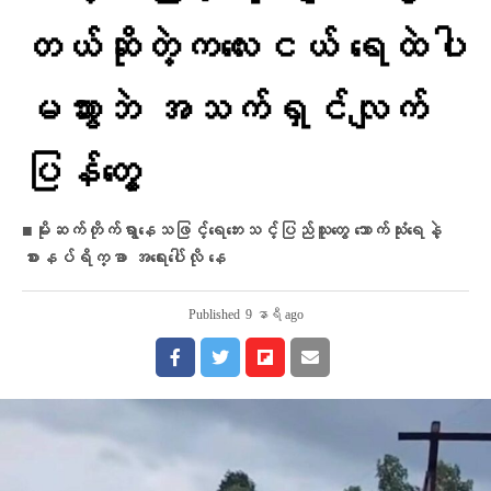
တယ်ဆိုတဲ့ကလေးငယ် ရေထဲပါ
မသွားဘဲ အသက်ရှင်လျက်
ပြန်​တွေ့
■မိုးဆက်တိုက်ရွာနေသဖြင့်​​ရေ​ဘေးသင့်ပြည်သူ​တွေ သောက်သုံးရေနဲ့
စားနပ်ရိက္ခာ အရေးပေါ်လို နေ
Published
9 နာရီ ago