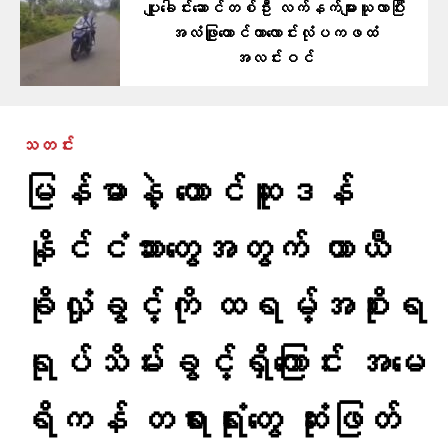
ပျူခေါင်းဆောင်တစ်ဦး လက်နက်များယူလာပြီး
အလံဖြူထောင်ကာလောင်းလုံပကဖထံ
အလင်းဝင်
သတင်း
မြန်မာနဲ့ တောင်ဆူဒန်
နိုင်ငံသားတွေအတွက် ယာယီ
ခိုလှုံခွင့်ကို ထရမ့်အစိုးရ
ရုပ်သိမ်းခွင့်ရှိကြောင်း အမေ
ရိကန် တရားရုံးတွေ ဆုံးဖြတ်