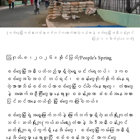
(စစ်တွေမြို့ကမ်းနားလမ်းမှာစစ်တပ်က ဆောက်ထားတဲ့ဘန်ကာနဲ့ စစ်​တွေမြို့အနီးဝန်းကျင်​
မြေပုံ ။ ။ဓါတ်ပုံ-​ဒေသခံ)
ဩဂုတ်-၈၊၂၀၂၆။ခိုင်မြတ်/People’s Spring
စစ်တွေမြို့အနီးပတ်လည်မှာရှိတဲ့ရွှေမင်းဂံရေတပ်၊ ဒကစ
စစ်တွေအပါအဝင် တပ်ရင်း၊ စခန်းတွေတိုက်ခိုက်ခံနေရ
တဲ့အာဏာသိမ်းစစ်တပ်ဟာစစ်တွေမြို့ဝင်ပေါက်နေရာတွေ၊ တံတားတွေ
နဲ့ အဆောက်အဦးကြီးတွေမှာ နေရာယူ စခန်းချကာ ခံစစ်အနေအထား
ပြင်ဆင်လာနေတယ်လို့ မြို့ခံတွေက ပြောပါတယ်။
စစ်တွေမြို့ရဲ့အရှေ့မြောက်ဘက်နဲ့ မြောက်ဘက်မှာရှိတဲ့ဆတ်ရိုးကျတံတား
သစ်၊ဆတ်ရိုးကျ(ကယ်ဆယ်ရေး)တံတားနဲ့ အဲဒီအနီးဝန်းကျင်
ဆတ်ရိုးကျရပ်ကွက်ရှိ နေအိမ်တွေ၊ စစ်တွေမြို့ကမ်းခြေအနီးရှိ
နေအိမ်တွေမှာ နေရာယူပြီး စစ်စခန်းအသွင် ကာကင်းတွေ