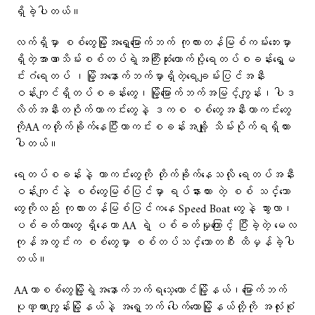
ရှိခဲ့ပါတယ်။
လက်ရှိမှာ စစ်တွေမြို့အရှေ့မြောက်ဘက် ကုလားတန်မြစ်ကမ်းဘေးမှာ
ရှိတဲ့အာဏာသိမ်းစစ်တပ်ရဲ့အကြီးဆုံးထောက်ပို့ရေတပ်စခန်းရွှေမ
င်းဂံရေတပ် ၊မြို့အနောက်ဘက်မှာရှိတဲ့ရေချမ်းပြင်အနီး
ဝန်းကျင်ရှိတပ်စခန်းတွေ၊မြို့မြောက်ဘက်အမြင့်ကျွန်း၊ပါဒ
လိတ်အနီးတဝိုက်ကာကင်းတွေနဲ့ ဒကစ စစ်တွေအနီးကာကင်းတွေ
ကိုAAကတိုက်ခိုက်နေပြီးကာကင်းစခန်းအချို့ သိမ်းပိုက်ရရှိထား
ပါတယ်။
ရေတပ်စခန်းနဲ့ ကာကင်းတွေကို တိုက်ခိုက်နေသလို ရေတပ်အနီး
ဝန်းကျင်နဲ့ စစ်တွေမြစ်ပြင်မှာ ရပ်နားထား တဲ့ စစ် သင်္ဘော
တွေကိုလည်း ကုလားတန်မြစ်ပြင်ကနေ Speed Boat တွေနဲ့ သွားလာ၊
ပစ်ခတ်တာတွေ ရှိနေကာ AA ရဲ့ ပစ်ခတ်မှုကြောင့် ပြီးခဲ့တဲ့ မေလ
ကုန်အတွင်းက စစ်တွေမှာ စစ်တပ်သင်္ဘောတစီး ထိမှန်ခဲ့ပါ
တယ်။
AAဟာစစ်တွေမြို့ရဲ့အနောက်ဘက်ရသေ့တောင်မြို့နယ်၊မြောက်ဘက်
ပုဏ္ဏားကျွန်းမြို့နယ်နဲ့ အရှေ့ဘက် ပေါက်တောမြို့နယ်တို့ကို အလုံးစုံ