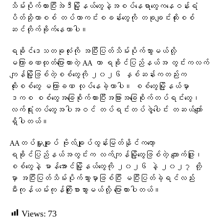
သိမ်းပိုက်ထားပြီးအဲဒီမြို့နယ်တွေနဲ့အစပ်နေရာတွေကနေဝန်းရံ
ပိတ်ဆို့ကာစစ် တပ်ကာကင်းစခန်းတွေကို တခုချင်းထိုးစစ်
ဆင်တိုက်ခိုက်နေတာပါ။
ရခိုင်ဒေသတခုလုံးကို အပြီးပြတ်သိမ်းပိုက်သွားမယ်လို့
မကြာခဏထုတ်ပြောထားတဲ့ AA ဟာ ရခိုင်ပြည်နယ်အ တွင်းကလက်
ကျန်မြို့ဖြစ်တဲ့စစ်တွေကို ၂၀၂၆ နှစ်ဆန်းကတည်းက
ထိုးစစ်တွေ မကြာခဏ လုပ်နေခဲ့တာပါ။ စစ်တွေမြို့နယ်မှာ
ဒကစ စစ်တွေအခြေစိုက်ထားပြီးအခြားအခြေစိုက်တပ်ရင်းတွေ၊
လက်ရုံးတပ်တွေအပါအဝင် တပ်ရင်းတပ်ဖွဲ့ပေါင်း တဆယ်ကျော်
ရှိပါတယ်။
AAတပ်မှူးချုပ် ဗိုလ်ချုပ်ထွန်းမြတ်နိုင်ကတော့
ရခိုင်ပြည်နယ်အတွင်းက လက်ကျန်မြို့တွေဖြစ်တဲ့ ကျောက်ဖြူ၊
စစ်တွေနဲ့ မာန်အောင်မြို့နယ်တွေကို ၂၀၂၆ နဲ့ ၂၀၂၇ တို့
မှာ အပြီးပြတ်သိမ်းပိုက်သွားမှာဖြစ်ပြီး မပြီးပြတ်ခဲ့ရင်လည်း
မီးကုန်ယမ်းကုန်ကြိုးစားသွားမယ်လို့ ​ပြောထားပါတယ်။
Views:
73