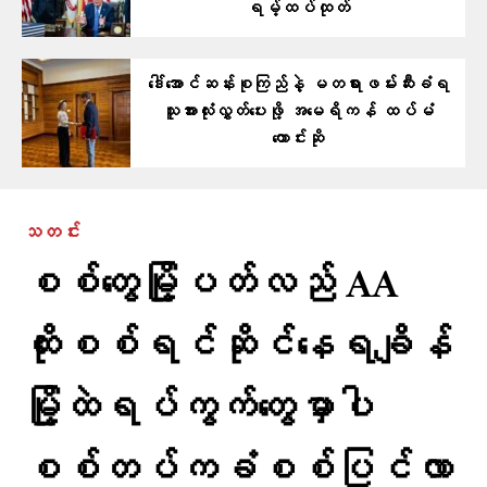
ရမ့်ထပ်ထုတ်
ဒေါ်အောင်ဆန်းစုကြည်နဲ့ မတရားဖမ်းဆီးခံရ
သူအားလုံးလွှတ်ပေးဖို့ အမေရိကန် ထပ်မံ
တောင်းဆို
သတင်း
စစ်တွေမြို့ပတ်လည် AA
ထိုးစစ်ရင်ဆိုင်နေရချိန်
မြို့ထဲရပ်ကွက်တွေမှာပါ
စစ်တပ်ကခံစစ်ပြင်လာ