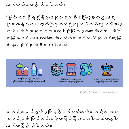
ဆောက်လုပ်နေတာလို့ သိရပါတယ်။
“မြို့ထဲကအစိုးရရုံးရှိတဲ့မေယုလမ်းထဲအိမ်ကြီးတွေမှာလည်း နေရာ
ယူထားတာရှိတယ်။ နောက်ပြီးတော့ဆတ်ရိုးကျ(ကယ်ဆယ်ရေး)ဘက်မှာနေ
တယ်။အဲဒီမှာဆိုရင်အိမ်တွေပါဖြိုပြီးဘန်ကာဆောက်နေတာ။အဲဒါ
ကမြို့အဝင် လေ။တော်တော်ကြောက်နေကြတယ်ထင်တယ်”လို့ စစ်တွေမြို့
ထဲမှာနေထိုင်သူတဦးက ပြောပါတယ်။
Public Service Announcement
ဆတ်ရိုးကျရပ်ကွက်မှာပြီးခဲ့တဲ့နှစ်ပတ်လောက်ကတည်းက စစ်
စခန်းချဖို့ ပြင်ဆင်နေခဲ့တာဖြစ်ပြီးအခုအခါဘန်ကာတွေပါ
ဆောက်ထားပြီလို့ ဆိုပါတယ်။