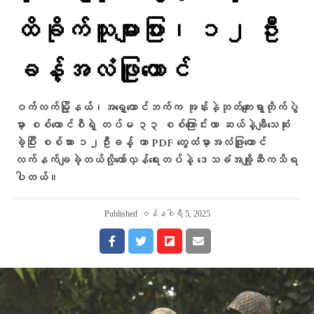
ထိခိုက်သူများပြား၊ ၁၂ ဦး
ခန့်အလံဖြူ​ထောင်
ဝက်လက်မြို့နယ်၊အရှေ့တောင်ဘက်က အုန်းနှဲဘုတ်ကျေးရွာတိုက်ပွဲ
မှာ စစ်ကောင်စီရဲ့ တပ်မ ၃၃ စစ်​​ကြောင်းဟာ ဆယ်နဲ့ချီသေဆုံး
ခဲ့ပြီး စစ်သား ၁၂ဦးခန့် ဟာ PDF ​တွေထံမှာအလံဖြူထောင်
လက်နက်ချခဲ့တယ်လို့တော်လှန်ရေးတပ်နဲ့ ​ဒေသခံအချို့ဆီကသိရ
ပါတယ်။
Published
ဇန်နဝါရီ 5, 2025