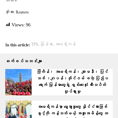
တယ်။
ကိုးကား: Reuters
Views:
96
,
,
TPS
မြန်မာ
အမေရိကန်
In this article:
ဆက်စပ်သတင်းများ
ဗြိတိန်၊ အမေရိကန်၊ ဂျာမနီ၊ ပြင်
သစ် ၊ဂျပန်၊ထ်ုင်ဝမ် စတဲ့ ပြ​ည်ပ
ရောက် မြန်မာတွေရဲ့ ရှစ်လေးလုံး ထီးသပိတ်
လှုပ်ရှားမှု
အမေရိကန်မှာ မွေးဖွားသူတွေ နိုင်ငံသားဖြစ်
ခွင့်ကို ကန့်သတ်မယ့် အထူးအမိန့်တွေ ထ