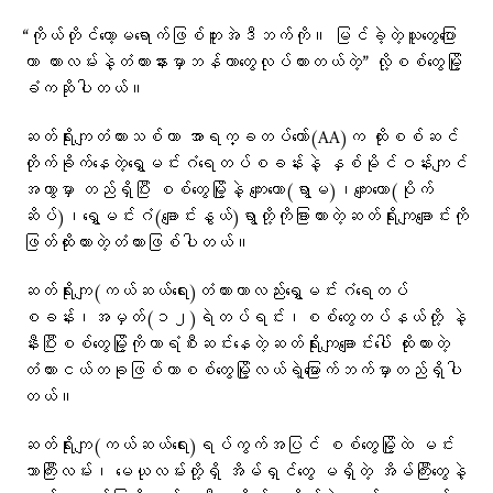
“ကိုယ်တိုင်တော့မရောက်ဖြစ်ဘူးအဲဒီဘက်ကို။ မြင်ခဲ့တဲ့သူတွေပြော
တာ ကားလမ်းနဲ့တံတားနားမှာဘန်ကာတွေလုပ်ထားတယ်တဲ့” လို့စစ်တွေမြို့
ခံကဆိုပါတယ်။
ဆတ်ရိုးကျတံတားသစ်ဟာ အာရက္ခတပ်တော်(AA)က ထိုးစစ်ဆင်
တိုက်ခိုက်နေတဲ့ရွှေမင်းဂံရေတပ်စခန်းနဲ့ နှစ်မိုင်ဝန်းကျင်
အကွာမှာ တည်ရှိပြီး စစ်တွေမြို့နဲ့ ကျေးတော(ရွာမ)၊ကျေးတော(ပိုက်
ဆိပ်)၊ရွှေမင်းဂံ(ချောင်းနွယ်)ရွာတို့ကိုခြားထားတဲ့ဆတ်ရိုးကျချောင်းကို
ဖြတ်ထိုးထားတဲ့တံတားဖြစ်ပါတယ်။
ဆတ်ရိုးကျ(ကယ်ဆယ်ရေး)တံတားဟာလည်းရွှေမင်းဂံရေတပ်
စခန်း၊အမှတ်(၁၂)ရဲတပ်ရင်း၊စစ်တွေတပ်နယ်တို့ နဲ့
နီးပြီးစစ်တွေမြို့ကိုကာရံစီးဆင်းနေတဲ့ဆတ်ရိုးကျချောင်းပေါ် ထိုးထားတဲ့
တံတားငယ်တခုဖြစ်ကာစစ်တွေမြို့လယ်ရဲ့မြောက်ဘက်မှာတည်ရှိပါ
တယ်။
ဆတ်ရိုးကျ(ကယ်ဆယ်ရေး)ရပ်ကွက်အပြင် စစ်တွေမြို့ထဲ မင်း
ဘာကြီးလမ်း၊ မေယုလမ်းတို့ရှိ အိမ်ရှင်တွေ မရှိတဲ့ အိမ်ကြီးတွေနဲ့