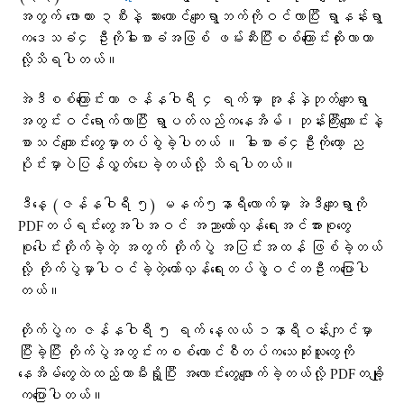
အတွက် ဖောကား ၃စီးနဲ့ ဆားတောင်ကျေးရွာဘက်ကိုဝင်လာပြီး ရွာနန်းရွာ
က​ဒေသခံ၄ ဦးကိုဓါးစာခံအဖြစ် ဖမ်းဆီးပြီးစစ်ကြောင်းထိုးလာတာ
လို့သိရပါတယ်။
အဲဒီစစ်ကြောင်းဟာ ဇန်နဝါရီ ၄ ရက်မှာ အုန်နှဲဘုတ်ကျေးရွာ
အတွင်းဝင်ရောက်လာပြီး ရွာပတ်လည်ကနေအိမ်၊ဘုန်းကြီးကျောင်းနဲ့
စာသင်ကျောင်းတွေမှာတပ်စွဲခဲ့ပါတယ် ။ ဓါးစာခံ၄ဦးကို​တော့ ည
ပိုင်းမှာပဲပြန်လွှတ်ပေးခဲ့တယ်လို့ သိရပါတယ်။
ဒီနေ့ (ဇန်နဝါရီ ၅) မနက်၅နာရီလောက်မှာ အဲဒီကျေးရွာကို
PDFတပ်ရင်းတွေအပါအဝင် အညာတော်လှန်ရေးအင်အားစုတွေ
စုပေါင်းတိုက်ခဲ့တဲ့ အတွက် တိုက်ပွဲ အပြင်းအထန် ဖြစ်ခဲ့တယ်
လို့ တိုက်ပွဲမှာပါဝင်ခဲ့တဲ့တော်လှန်ရေးတပ်ဖွဲ့ဝင်တဦးကပြောပါ
တယ်။
တိုက်ပွဲက ဇန်နဝါရီ ၅ ရက် နေ့လယ် ၁နာရီဝန်းကျင်မှာ
ပြီးခဲ့ပြီး တိုက်ပွဲအတွင်းကစစ်ကောင်စီတပ်ကသေဆုံးသူတွေကို
နေအိမ်တွေထဲထည့်ကာမီးရှို့ပြီး အ​လောင်း​တွေ​ဖျောက်ခဲ့တယ်လို့ PDF​တချို့
က​ပြောပါတယ်။