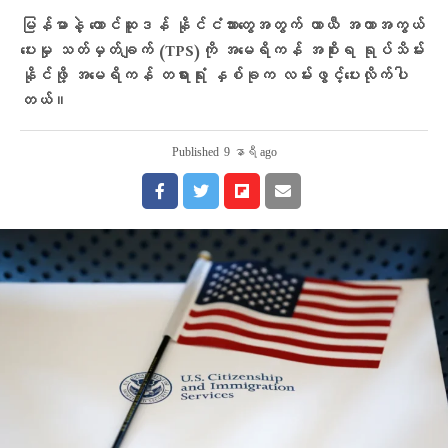
မြန်မာနဲ့ တောင်ဆူဒန် နိုင်ငံသားတွေအတွက် ယာယီ အကာအကွယ်
ပေးမှု သတ်မှတ်ချက် (TPS)ကို အမေရိကန် အစိုးရ ရုပ်သိမ်း
နိုင်ဖို့ အမေရိကန် တရားရုံး နှစ်ခုက လမ်းဖွင့်ပေးလိုက်ပါ
တယ်။
Published
9 နာရီ ago