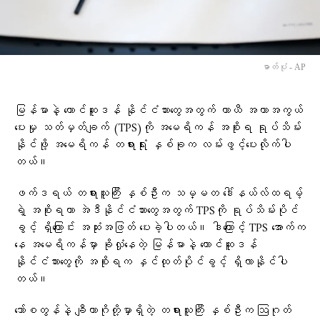
ဓာတ်ပုံ - AP
မြန်မာနဲ့ တောင်ဆူဒန် နိုင်ငံသားတွေအတွက် ယာယီ အကာအကွယ်
ပေးမှု သတ်မှတ်ချက် (TPS)ကို အမေရိကန် အစိုးရ ရုပ်သိမ်း
နိုင်ဖို့ အမေရိကန် တရားရုံး နှစ်ခုက လမ်းဖွင့်ပေးလိုက်ပါ
တယ်။
ဖက်ဒရယ် တရားသူကြီး နှစ်ဦးက သမ္မတ ဒေါ်နယ်လ်ထရမ့်
ရဲ့ အစိုးရဟာ အဲဒီနိုင်ငံသားတွေအတွက် TPSကို ရုပ်သိမ်းပိုင်
ခွင့် ရှိကြောင်း အဆုံးအဖြတ် ပေးခဲ့ပါတယ်။ ဒါကြောင့် TPS အောက်က
နေ အမေရိကန်မှာ ခိုလှုံနေတဲ့ မြန်မာနဲ့ တောင်ဆူဒန်
နိုင်ငံသားတွေကို အစိုးရက နှင်ထုတ်ပိုင်ခွင့် ရှိလာနိုင်ပါ
တယ်။
ဘော်စတွန်နဲ့ ချီကာဂိုတို့မှာရှိတဲ့ တရားသူကြီး နှစ်ဦးက ဩဂုတ်