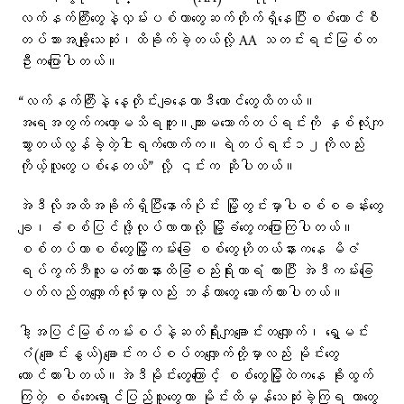
လက်နက်ကြီးတွေနဲ့လှမ်းပစ်တာတွေဆက်တိုက်ရှိနေပြီးစစ်ကောင်စီ
တပ်သားအချို့သေဆုံး၊ထိခိုက်ခဲ့တယ်လို့ AA သတင်းရင်းမြစ်တ
ဦးကပြောပါတယ်။
“လက်နက်ကြီးနဲ့ နေ့တိုင်းချနေတာဒီကောင်တွေထိတယ်။
အရေအတွက်ကတော့မသိရဘူး။ကျားမသောက်တပ်ရင်းကို နှစ်လုံးကျ
သွားတယ်လွန်ခဲ့တဲ့ငါးရက်လောက်က။ရဲတပ်ရင်း၁၂ကိုလည်း
ကိုယ့်လူတွေပစ်နေတယ်” လို့ ၎င်းက ဆိုပါတယ်။
အဲဒီလိုအထိအခိုက်ရှိပြီးနောက်ပိုင်း မြို့တွင်းမှာပါစစ်စခန်းတွေ
ချ၊ခံစစ်ပြင်ဖို့လုပ်လာတာလို့ မြို့ခံတွေကပြောကြပါတယ်။
စစ်တပ်ဟာစစ်တွေမြို့ကမ်းခြေ စစ်တွေဟိုတယ်နားကနေ မိဇံ
ရပ်ကွက်ဘီလူးမတံတားနားထိခြံစည်းရိုးကာရံ ထားပြီး အဲဒီကမ်းခြေ
ပတ်လည်တလျှောက်လုံးမှာလည်း ဘန်ကာတွေ ဆောက်ထားပါတယ်။
ဒါ့အပြင်မြစ်ကမ်းစပ်နဲ့ဆတ်ရိုးကျချောင်းတလျှောက်၊ ရွှေမင်း
ဂံ(ချောင်းနွယ်)ချောင်းကပ်စပ်တလျှောက်တို့မှာလည်း မိုင်းတွေ
ထောင်ထားပါတယ်။အဲဒီမိုင်းတွေကြောင့် စစ်တွေမြို့ထဲကနေ ခိုးထွက်
ကြတဲ့ စစ်ဘေးရှောင်ပြည်သူတွေဟာ မိုင်းထိမှန်သေဆုံးခဲ့ကြရ တာတွေ