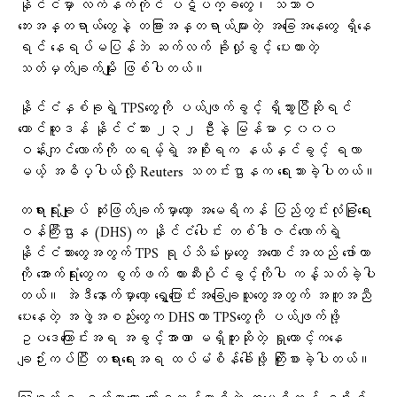
နိုင်ငံမှာ လက်နက်ကိုင် ပဋိပက္ခတွေ၊ သဘာဝ
ဘေးအန္တရာယ်တွေနဲ့ တခြားအန္တရာယ်များတဲ့ အခြေအနေတွေ ရှိနေ
ရင် နေရပ်မပြန်ဘဲ ဆက်လက် ခိုလှုံခွင့် ပေးထားတဲ့
သတ်မှတ်ချက်မျိုး ဖြစ်ပါတယ်။
နိုင်ငံနှစ်ခုရဲ့ TPSတွေကို ပယ်ဖျက်ခွင့် ရှိသွားပြီဆိုရင်
တောင်ဆူဒန် နိုင်ငံသား ၂၃၂ ဦးနဲ့ မြန်မာ ၄၀၀၀
ဝန်းကျင်လောက်ကို ထရမ့်ရဲ့ အစိုးရက နယ်နှင်ခွင့် ရလာ
မယ့် အဓိပ္ပါယ်လို့ Reuters သတင်းဌာနက ရေးသားခဲ့ပါတယ်။
တရားရုံးချုပ် ဆုံးဖြတ်ချက်မှာတော့ အမေရိကန် ပြည်တွင်းလုံခြုံရေး
ဝန်ကြီးဌာန (DHS)က နိုင်ငံပေါင်း တစ်ဒါဇင်လောက်ရဲ့
နိုင်ငံသားတွေအတွက် TPS ရုပ်သိမ်းမှုတွေ အကောင်အထည် ဖော်တာ
ကို အောက်ရုံးတွေက စွက်ဖက် တားဆီးပိုင်ခွင့်ကိုပါ ကန့်သတ်ခဲ့ပါ
တယ်။ အဲဒီနောက်မှာတော့ ရွှေ့ပြောင်းအခြေချသူတွေအတွက် အကူအညီ
ပေးနေတဲ့ အဖွဲ့အစည်းတွေက DHSဟာ TPSတွေကို ပယ်ဖျက်ဖို့
ဥပဒေကြောင်းအရ အခွင့်အာဏာ မရှိဘူးဆိုတဲ့ ရှုထောင့်ကနေ
ချဉ်းကပ်ပြီး တရားရေးအရ ထပ်မံစိန်ခေါ်ဖို့ ကြိုးစားခဲ့ပါတယ်။