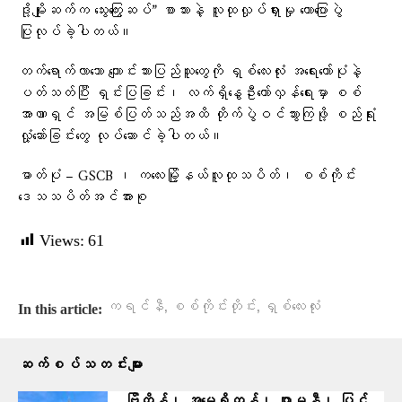
ဒို့မျိုးဆက်က သွေးကြွေးဆပ်” စာသားနဲ့ လူထုလှုပ်ရှားမှု ဟောပြောပွဲ
ပြုလုပ်ခဲ့ပါတယ်။
တက်ရောက်လာသော ကျောင်းသားပြည်သူတွေကို ရှစ်လေးလုံး အရေးတော်ပုံနဲ့
ပတ်သတ်ပြီး ရှင်းပြခြင်း၊ လက်ရှိနွေဦးတော်လှန်ရေးမှာ စစ်
အာဏာရှင် အမြစ်ပြတ်သည်အထိ တိုက်ပွဲဝင်သွားကြဖို့ စည်ရုံး
လှုံ့ဆော်ခြင်းတွေ လုပ်ဆောင်ခဲ့ပါတယ်။
ဓာတ်ပုံ – GSCB ၊ ကလေးမြို့နယ်လူထုသပိတ်၊ စစ်ကိုင်း
ဒေသသပိတ်အင်အားစု
Views:
61
,
,
ကရင်နီ
စစ်ကိုင်းတိုင်း
ရှစ်လေးလုံး
In this article:
ဆက်စပ်သတင်းများ