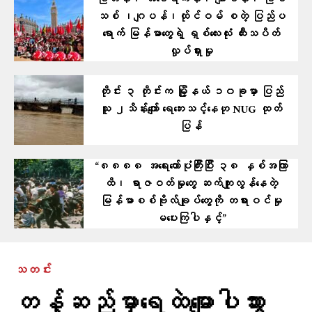
ဗြိတိန်၊ အမေရိကန်၊ ဂျာမနီ၊ ပြင်
သစ် ၊ဂျပန်၊ထ်ုင်ဝမ် စတဲ့ ပြ​ည်ပ
ရောက် မြန်မာတွေရဲ့ ရှစ်လေးလုံး ထီးသပိတ်
လှုပ်ရှားမှု
တိုင်း ၃ တိုင်းက မြို့နယ် ၁၀ခုမှာ ပြည်
သူ ၂သိန်းကျော် ရေဘေးသင့်နေဟု NUG ထုတ်
ပြန်
“၈၈၈၈ အရေးတော်ပုံကြီးပြီး ၃၈ နှစ်အကြာ
ထိ၊ ရာဇဝတ်မှုတွေ ဆက်ကျူးလွန်နေတဲ့
မြန်မာစစ်ဗိုလ်ချုပ်တွေကို တရားဝင်မှု
မပေးကြပါနှင့်”
သတင်း
တန့်ဆည်မှာ​ရေထဲ​မျောပါသွား