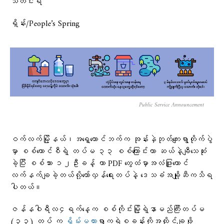
သတင်းရ
ရှိန်း/People’s Spring
Public Service Announcement
ဝက်လက်မြို့နယ်၊အရှေ့တောင်ဘက်က အုန်းနှဲဘုတ်ကျေးရွာတိုက်ပွဲ
မှာ စစ်ကောင်စီရဲ့ တပ်မ ၃၃ စစ်​​ကြောင်းဟာ ဆယ်နဲ့ချီသေဆုံး
ခဲ့ပြီး စစ်သား ၁၂ဦးခန့် ဟာ PDF ​တွေထံမှာအလံဖြူထောင်
လက်နက်ချခဲ့တယ်လို့တော်လှန်ရေးတပ်နဲ့ ​ဒေသခံအချို့ဆီကသိရ
ပါတယ်။
ဇန်နဝါရီလ၄ရက်နေ့က စစ်ကိုင်းမြို့ရဲ့နာမည်ကြီးတပ်မ
(၃၃) တပ် က
ရှိမ်းမကား
ရွာကရဲစခန်းကိုအထိုင်ချဖို့