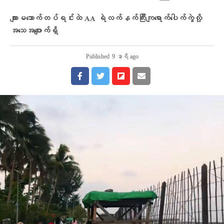
ကျားမသောက်တပ်ရင်းထဲ AA ရဲလက်နက်ကြီးကျရောက်ပေါက်ကွဲလို့
အသေအပျောက်ရှိ
Published
9 နာရီ ago