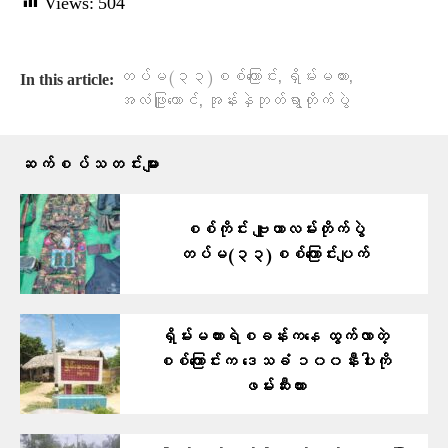
Views:
504
,
,
တပ်မ(၃၃)စစ်ကြောင်း
ရှိမ်းမကား
In this article:
,
အလံဖြူထောင်
အုန်းနှဲဘုတ်ရွာတိုက်ပွဲ
ဆက်စပ်သတင်းများ
စစ်ကိုင်း ဗျူဟာလမ်းတိုက်ပွဲ
တပ်မ(၃၃)စစ်ကြောင်းပျက်
ရှိမ်းမကားရဲစခန်းကနေ ထွက်လာတဲ့
စစ်ကြောင်းက ဒေသခံ ၁၀၀နီးပါးကို
ဖမ်းဆီးထား