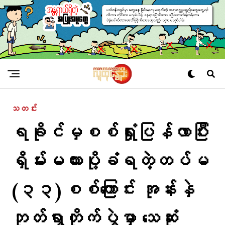
သတင်း
ရခိုင်မှစစ်ရှုံးပြန်လာပြီး
ရှိမ်းမကားပို့ခံရတဲ့တပ်မ
(၃၃)စစ်​ကြောင်း အုန်းနှဲ
ဘုတ်ရွာတိုက်ပွဲမှာ သေဆုံး