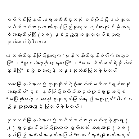
စစ်ကိုင်းမြို့နယ် နေရာအသီးသီးမှာလည်း စစ်ကိုင်းမြို့နယ် လူထု
သပိတ်အင်အားစုက တော်လှန်ပြည်သူတွေက ရှစ်လေးလုံး ဒီမိုကရေ
စီအရေးတော်ပုံကြီး (၃၈) နှစ်ပြည့်မြောက် လူထုလှုပ်ရှားမှုတွေ
လုပ်ဆောင်ခဲ့ပါတယ်။
ဒေသခံတော်လှန်ပြည်သူတွေက “ပုန်ကန်တော်လှန်စိတ်ကိုအမွေပေး
ကြ” ၊ “လူငယ်တွေကို နေရာပေးကြ” ၊ “၈၈ စိတ်ဓာတ်ဆွဲကိုင်တော်
လှန်ကြ” စတဲ့ စာသားတွေနဲ့ ဆန္ဒထုတ်ဖော်ပြသခဲ့ပါတယ်။
ကလေးမြို့နယ်မှာလည်း လူထုတိုက်ပွဲဦးဆောင်ကော်မတီက “ရှစ်လေးလုံး
အရေးတော်ပုံ” ၃၈ နှစ်ပြည့်အထိမ်းအမှတ်လှုပ်ရှားမှုအဖြစ်
“မပြီးဆုံးသေးတဲ့ ၈ လေးလုံး လူထုလွတ်မြောက်ရေး ဒို့အတူရုန်း” ခေါင်းစ
ဥ်နဲ့ လူထုဟောပြောပွဲ ပြုလုပ်ခဲ့ပါတယ်။
ဘုတလင်မြို့နယ်မှာလည်း သပိတ်အင်အားစုဝင်တွေနဲ့ ကျေးရွာ (
၂ ) ရွာမှ ကျောင်းသားပြည်သူတွေက ရှစ်လေးလုံး အရေးတော်ပုံ ( ၃၈ )
နှစ်ပြည့် အထိမ်းအမှတ်အဖြစ် “ပေးဆပ်သွားတဲ့မျိုးဆက်အတွက်