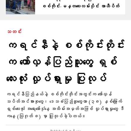
စစ်ကိုင်း-မန္တလေးလမ်းပိုင်း ယာယီပိတ်
သတင်း
ကရင်နီနဲ့ စစ်ကိုင်းတိုင်း
က တော်လှန်ပြည်သူတွေ ရှစ်
လေးလုံး လှုပ်ရှားမှု ပြုလုပ်
ကရင်နီပြည်နယ်နဲ့ စစ်ကိုင်းတိုင်းအတွင်းက တော်လှန်
သပိတ်အင်အားစုတွေ၊ ဒေသခံပြည်သူတွေဟာ (၃၈) နှစ်မြောက်
ရှစ်လေးလုံး အရေးတော်ပုံနေ့ အထိမ်းအမှတ်အဖြစ် လှုပ်ရှားမှုတွေ ဒီ
ကနေ့ (သြဂုတ် ၈) မှာ ပြုလုပ်ခဲ့ပါတယ်။