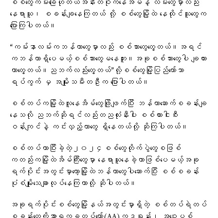
စစ်တွေကမ်းခြေဟိုတယ်အနီးတဝိုက်နေအိမ်နဲ့ လမ်းတွေမှာလည်း
နေရာယူ၊ စခန်းချနေကြတယ် လို့ စစ်တွေမြို့ထဲ နေထိုင်သူတွေက
ပြောကြပါတယ်။
“ကမ်းနာလမ်းကဘန်ကာတွေမှာလည်း စစ်သားတွေတွေ့တယ်။အရင်
ကဘန်ကာရှိပေမယ့်စစ်သားတွေမနေဘူး။အခုစစ်သားတွေပါ ချထား
တာတွေ့တယ်။ညဘက်လည်းတွေ့တယ်”လို့စစ်တွေမြို့ပြည်တော်သာ
ရပ်ကွက် မှ အမျိုးသမီးတဦးက ပြောပါတယ်။
စစ်တပ်ကမြို့ထဲလူနေအိမ်တွေဖြိုဖျက်ပြီး ဘန်ကာဆောက်စခန်းချ
နေသလို ညဘက်ဆိုရင်လည်းတညလုံးနီးပါး စစ်ကားငါးစီး
ဝန်းကျင်နဲ့ ကင်းလှည့်တာတွေ ရှိနေတယ်လို့ ဆိုကြပါတယ်။
စစ်တပ်ဟာပြီးခဲ့တဲ့၂၀၂၄စစ်တွေတိုက်ပွဲတွေစဖြစ်
ကတည်းကမြို့ထဲအိမ်ကြီးတွေမှာ နေရာယူနေခဲ့တာဖြစ်ပေမယ့်အခု
ရက်ပိုင်းအတွင်းမှာတော့မြို့ထဲဘန်ကာတွေပါဆောက်ပြီး စစ်စခန်း
ပုံစံမျိုးသေချာလုပ်နေကြတာလို့ ဆိုပါတယ်။
အခုရက်ပိုင်းစစ်တွေမြို့နယ်အတွင်းမှာရှိတဲ့ စစ်တပ်ရဲတပ်
စခန်းတွေကိုအာရက္ခတပ်တော်(AA)ကဒရုန်း၊ အဝေးပစ်