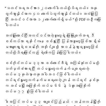
“သတင်းအရအင်အား၁၂၀လောက်ပါတယ်လို့သိရတယ်။အခု
ထွက်သွားနိုင်တာက ၄၀ လောက်ပဲထွက်သွားနိုင်တယ်။အလံဖြူပြ
ပြီး အလင်းဝင်လာတာ ၁၂ယောက်လောက်ရှိမယ် “လို့ PDFတဦးကပြော
ပါတယ်။
အလံဖြူ​ထောင်ပြီးအလင်းဝင်လာတဲ့သူတွေရဲ့ ပြောကြားချက်အရ ဒီ
စစ်တပ်ဟာ ရခိုင်ကနေ စစ်ရှုံးပြီး ပြန်လာသူတွေဖြစ်ကာ ရှိမ်း
မကားကျေးရွာရဲစခန်းကို အထိုင်ချဖို့ တာဝန်နဲ့သွားရသူတွေဖြစ်
တယ်လို့သိရကြောင်းလည်း ရဲဘော်ကပြန်ပြောပြပါတယ်။
စစ်ကိုင်းတပ်မ ၃၃ဟာ စစ်ကောင်စီရဲ့ အကြမ်းဆုံးတပ်မလို့
သတ်မှတ်ခံထားရပြီး တပ်မမှူးတွေလက်နက်မချရသေးတဲ့
တပ်မ ၃ခုထဲမှာတခုအပါအဝင်ဖြစ်ပါတယ်။
တပ်ရင်းမှူး​တွေလက်နက်မခရ​သေးတဲ့ ကျန် တပ်ရင်း နှစ်ခု
က အင်းမမြို့အခြေစိုက် တပ်မ ၆၆ နဲ့ ပဲခူးအခြေစိုက်
တပ်မ ၇၇ တိူ့ဖြစ်ပါတယ် ။
ဒါအပြင် တပ်မ ၃၃ ဟာချင်းပြည်နယ် ၊ထန်တလန်မြို့ကို