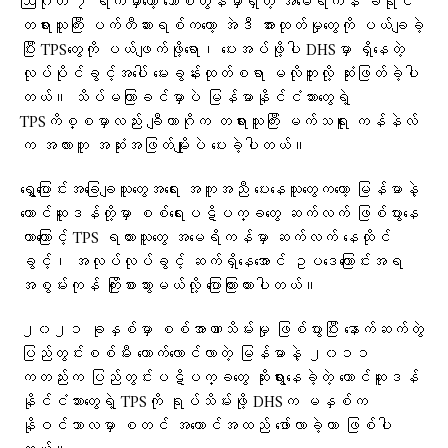
ဩဂုတ် ၇ ရက်မှာတော့ ဘော်စတွန်မှာရှိတဲ့ အမေရိကန် ခရိုင်
တရားသူကြီး ပက်တီဆားရစ်ကတော့ အဲဒီ အားထုတ်မှုတွေကို ပယ်ချခဲ့
ပြီး TPSတွေကို ပယ်ဖျက်ဖို့ရော၊ ပေးအပ်ဖို့ပါ DHSမှာ ရှိနေတဲ့
လုပ်ပိုင်ခွင့်အပေါ် မေးခွန်းထုတ်စရာ မလိုဘူးလို့ ဆုံးဖြတ်ခဲ့ပါ
တယ်။ သိပ်မကြာခင်မှာပဲ မြန်မာနိုင်ငံသားတွေရဲ့
TPSကိစ္စမှာလည်း ချီကာဂိုက တရားသူကြီး မက်သရူး ကန်နဲလ်
က အလားတူ အဆုံးအဖြတ်မျိုးပဲ ပေးခဲ့ပါတယ်။
ရွှေ့ပြောင်းအခြေချသူတွေအရေး အကူအညီ ပေးနေသူတွေကတော့ မြန်မာနဲ့
တောင်ဆူဒန်တို့မှာ စစ်ရေးပဋိပက္ခတွေ ဆက်လက် ဖြစ်ပွားနေ
တာကြောင့် TPS ရထားသူတွေ အမေရိကန်မှာ ဆက်လက် နေထိုင်
ခွင့်၊ အလုပ်လုပ်ခွင့် ဆက်ရှိနေအောင် ဥပဒေကြောင်းအရ
အစွမ်းကုန် ကြိုးစားသွားမယ်လို့ ပြောကြားထားပါတယ်။
၂၀၂၁ ခုနှစ်မှာ စစ်အာဏာသိမ်းမှု ဖြစ်ပွားပြီး နောက်ဆက်တွဲ
ပြည်တွင်းစစ်မီး တောက်လောင်လာတဲ့ မြန်မာနဲ့ ၂၀၁၁
ကတည်းက ပြည်တွင်းပဋိပက္ခတွေ ဆိုးရွားနေခဲ့တဲ့ တောင်ဆူဒန်
နိုင်ငံသားတွေရဲ့ TPSကို ရုပ်သိမ်းဖို့ DHSက မနှစ်က
နိုဝင်ဘာလမှာ စတင် အကောင်အထည် ဖော်လာခဲ့တာ ဖြစ်ပါ