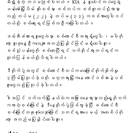
မီးရှို့ခဲ့တဲ့ တပ်မဖြစ်ပါတယ် ။ KIA နဲ့ ပူး​ပေါင်းတပ်​တွေရဲ့
ဗန်း​မော်မြို့သိမ်း ထိုးစစ်မှာ စစ်တပ်က စစ်ကူထပ်ပို့တာမှာ
လည်း တပ်မ (၂၂) နဲ့ တပ်မ (၃၃) ကစစ်သား​တွေပါဝင်
တယ်လို့ စစ်​ရေးရင်းမြစ်တဦးက​ပြောပါတယ် ။
ဖမ်းဆီးခံထားရသူတွေထဲမှာ စစ်ကောင်စီအရာရှိ​တွေပါ ၊မပါကို
တော့ လူထု​နွေဦးကသေချာအတည်ပြုနိုင်ခြင်းမရှိသေးပါဘူး။
စစ်သုံ့ပန်း​​တွေကို စစ်ဆေးပြီးရင် သက်ဆိုင်ရာတပ်ရင်းက
ထုတ်ပြန်မယ်လို့သိရပါတယ်။
ဒီတိုက်ပွဲအတွင်း စစ်ကောင်စီတပ်က လေကြောင်းတိုက်ခိုက်မှု
၃ကြိမ်ပြုလုပ်ခဲ့သလို မတ္တရာမြို့ကနေ ဟောင်ဝစ်ဆာနဲ့ပစ်
ကူတွေလည်းပြုလုပ်ခဲ့ပါတယ်။
ဒါအပြင် ဝက်လက်မြို့နယ်​ထဲကအခြားတနေရာမှာလည်းရွှေဘိုဘက်
ကလာတဲ့စစ်ကြောင်းနဲ့ ဒီနေ့တိုက်ပွဲဖြစ်ပွားခဲ့ပြီး စစ်ကောင်စီ
စစ်ကြောင်းတခုလုံးသေဆုံးကြောင်း သတင်းရထား​ပေမယ့် အ​သေးစိပ်ကို​
တော့ အတည်မပြုနိုင်သေးပါဘူး။