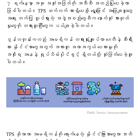
၇ ရက်နေ့မှာ အခု အဆုံးအဖြတ်ကို အသီးသီး အတည်ပြုပေးခဲ့တာ
ဖြစ်ပါတယ်။ TPS ဆက်လက် ထားရှိပေးဖို့ ရွှေ့ပြောင်း အခြေချသူတွေ
အရေး တက်ကြွ လှုပ်ရှားတဲ့ အဖွဲ့အစည်းတွေဆီက နောက်ဆုံး အားထုတ်
မှုတွေကို တရားသူကြီးတွေက ပယ်ချခဲ့ပါတယ်။
ဇွန်လတုန်းကလည်း အမေရိကန် တရားရုံးချုပ်ဟာ ဟေတီနဲ့ ဆီးရီး
ယား နိုင်ငံသားတွေအတွက် အလားတူ အကာအကွယ် ပေးထားမှုကို
အစိုးရ အနေနဲ့ ရုပ်သိမ်းပိုင်ခွင့် ရှိတယ်လို့ ဆုံးဖြတ်ပေးခဲ့ဖူး
ပါတယ်။
Public Service Announcement
TPS ဆိုတာဟာ အမေရိကန်ကို ရောက်နေတဲ့ နိုင်ငံခြားသားတွေဟာ ဇာတိ