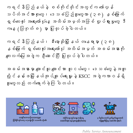
ကရင်နီပြည်နယ်နဲ့ စစ်ကိုင်းတိုင်းအတွင်းက တော်လှန်
သပိတ်အင်အားစုတွေ၊ ဒေသခံပြည်သူတွေဟာ (၃၈) နှစ်မြောက်
ရှစ်လေးလုံး အရေးတော်ပုံနေ့ အထိမ်းအမှတ်အဖြစ် လှုပ်ရှားမှုတွေ ဒီ
ကနေ့ (သြဂုတ် ၈) မှာ ပြုလုပ်ခဲ့ပါတယ်။
ကရင်နီပြည်နယ်၊ ဒီးမော့ဆိုမြို့နယ် တနေရာမှာ (၃၈)
နှစ်မြောက် ရှစ်လေးလုံးအရေးတော်ပုံ အထိမ်းအမှတ် အခမ်းအနားကို
ကျေးလက်မြေအဖွဲ့က ဦးဆောင်ပြီး ပြုလုပ်ခဲ့ပါတယ်။
အခမ်းအနားမှာ ကျောင်းသူ ကျောင်းသား လူငယ်တွေ၊ ဒေသခံတွေနဲ့အတူ
လွိုင်နန်းဖမြို့နယ်အုပ်ချူပ်ရေးမှူးနဲ့ KSCC အဖွဲ့ကတာဝန်ရှိ
သူတွေလည်း တက်ရောက်ခဲ့ကြ ပါတယ်။
Public Service Announcement