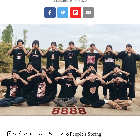
Published
9 နာရီ ago
သြဂုတ် ၈၊၂၀၂၆။သုည/People’s Spring